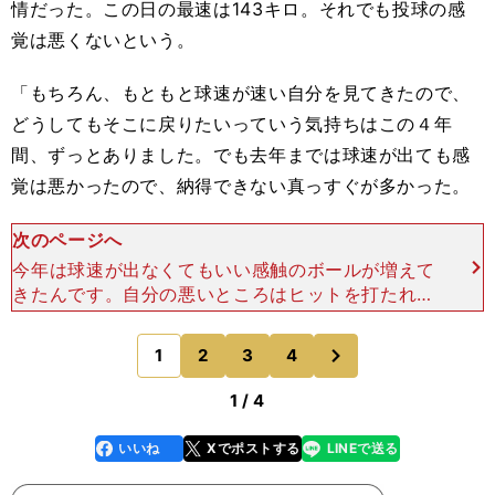
情だった。この日の最速は143キロ。それでも投球の感
覚は悪くないという。
「もちろん、もともと球速が速い自分を見てきたので、
どうしてもそこに戻りたいっていう気持ちはこの４年
間、ずっとありました。でも去年までは球速が出ても感
覚は悪かったので、納得できない真っすぐが多かった。
次のページへ
今年は球速が出なくてもいい感触のボールが増えて
きたんです。自分の悪いところはヒットを打たれる
よりも自滅が多かった。でも見方を変えれば、打た
れにくいボールを投げられていた４年間だったとも
次
1
2
3
4
のページへ
思います」【森
1 / 4
いいね
Xでポストする
LINEで送る
line
faceboo
x
k