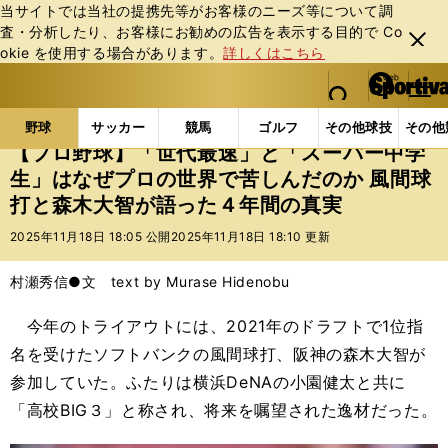
当サイトでは当社の提携先等がお客様のニーズ等について調
査・分析したり、お客様にお勧めの広告を表⽰する⽬的で Co
閉じ
okie を使⽤する場合があります。
詳しくはこちら
る
マイペ
web Sportiva (webスポルティーバ)
検索
メニュ
we
ー
野球の記事一覧
高校野球他
【プロ野球】「世代最速
b
ジ
野球
サッカー
競馬
ゴルフ
その他球技
その他
ス
【プロ野球】「世代最速」と「スーパー中学
ポ
生」はなぜプロの世界で苦しんだのか 風間球
ル
打と森木大智が語った４年間の真実
テ
ィ
2025年11月18日 18:05 公開
2025年11月18日 18:10 更新
ー
バ
村瀬秀信●文 text by Murase Hidenobu
今年のトライアウトには、2021年のドラフトで1位指
名を受けたソフトバンクの風間球打、阪神の森木大智が
参加していた。ふたりは横浜DeNAの小園健太と共に
「高校BIG３」と称され、将来を嘱望された逸材だった。