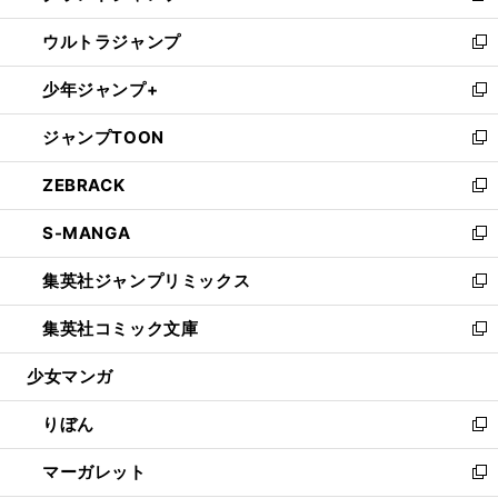
開
ウ
ン
ウ
し
ウルトラジャンプ
く
で
ド
ィ
い
新
開
ウ
ン
ウ
し
少年ジャンプ+
く
で
ド
ィ
い
新
開
ウ
ン
ウ
し
ジャンプTOON
く
で
ド
ィ
い
新
開
ウ
ン
ウ
し
ZEBRACK
く
で
ド
ィ
い
新
開
ウ
ン
ウ
し
S-MANGA
く
で
ド
ィ
い
新
開
ウ
ン
ウ
し
集英社ジャンプリミックス
く
で
ド
ィ
い
新
開
ウ
ン
ウ
し
集英社コミック文庫
く
で
ド
ィ
い
新
開
ウ
ン
ウ
し
少女マンガ
く
で
ド
ィ
い
開
ウ
ン
ウ
りぼん
く
で
ド
ィ
新
開
ウ
ン
し
マーガレット
く
で
ド
い
新
開
ウ