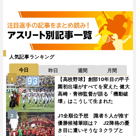
人気記事ランキング
今日
昨日
週間
月間
【高校野球】創部10年目の甲子
1
園初出場がすべてを変えた 健大
高崎・青栁監督が語る「機動破
壊」はこうして生まれた
J1全順位予想 識者５人が推す
2
優勝候補筆頭は？ J2降格の憂
き目に遭いそうな３クラブと