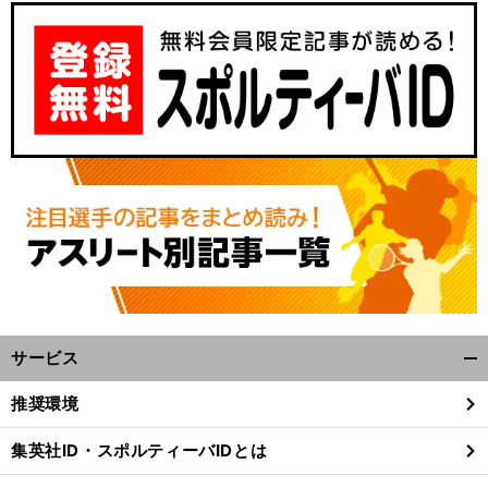
】
前
へ
サービス
開
く/
推奨環境
閉
じ
集英社ID・スポルティーバIDとは
る