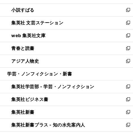
開
ウ
し
小説すばる
く
で
い
新
開
ウ
し
集英社 文芸ステーション
く
ィ
い
新
ン
ウ
し
web 集英社文庫
ド
ィ
い
新
ウ
ン
ウ
し
青春と読書
で
ド
ィ
い
新
開
ウ
ン
ウ
し
アジア人物史
く
で
ド
ィ
い
新
開
ウ
ン
ウ
し
学芸・ノンフィクション・新書
く
で
ド
ィ
い
開
ウ
ン
ウ
集英社学芸部 - 学芸・ノンフィクション
く
で
ド
ィ
新
開
ウ
ン
し
集英社ビジネス書
く
で
ド
い
新
開
ウ
ウ
し
集英社新書
く
で
ィ
い
新
開
ン
ウ
し
集英社新書プラス - 知の水先案内人
く
ド
ィ
い
新
ウ
ン
ウ
し