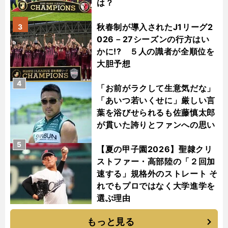
は？
秋春制が導入されたJ1リーグ2
3
026－27シーズンの行方はい
かに!? ５人の識者が全順位を
大胆予想
4
「お前がラクして生意気だな」
「あいつ若いくせに」厳しい言
葉を浴びせられるも佐藤慎太郎
が貫いた誇りとファンへの思い
5
【夏の甲子園2026】聖隷クリ
ストファー・高部陸の「２回加
速する」規格外のストレート そ
れでもプロではなく大学進学を
選ぶ理由
もっと見る