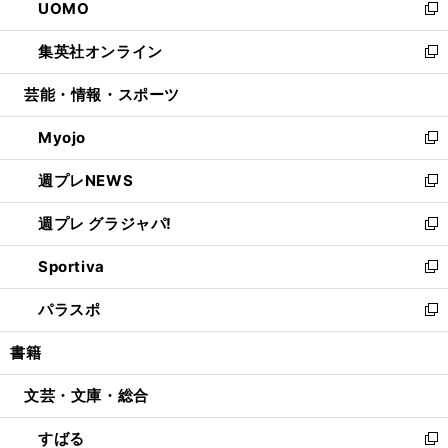
UOMO
く
で
ド
ィ
い
新
開
ウ
ン
ウ
し
集英社オンライン
く
で
ド
ィ
い
新
開
ウ
ン
ウ
し
芸能・情報・スポーツ
く
で
ド
ィ
い
開
ウ
ン
ウ
Myojo
く
で
ド
ィ
新
開
ウ
ン
し
週プレNEWS
く
で
ド
い
新
開
ウ
ウ
し
週プレ グラジャパ!
く
で
ィ
い
新
開
ン
ウ
し
Sportiva
く
ド
ィ
い
新
ウ
ン
ウ
し
パラスポ
で
ド
ィ
い
新
開
ウ
ン
ウ
し
書籍
く
で
ド
ィ
い
開
ウ
ン
ウ
文芸・文庫・総合
く
で
ド
ィ
開
ウ
ン
すばる
く
で
ド
新