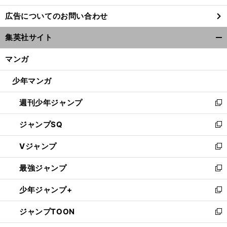
し
広告についてのお問い合わせ
い
ウ
集英社サイト
ィ
開
ン
く/
マンガ
ド
閉
ウ
じ
少年マンガ
で
る
開
週刊少年ジャンプ
く
新
し
ジャンプSQ
い
新
ウ
し
Vジャンプ
ィ
い
新
ン
ウ
し
最強ジャンプ
ド
ィ
い
新
ウ
ン
ウ
し
少年ジャンプ+
で
ド
ィ
い
新
開
ウ
ン
ウ
し
ジャンプTOON
く
で
ド
ィ
い
新
開
ウ
ン
ウ
し