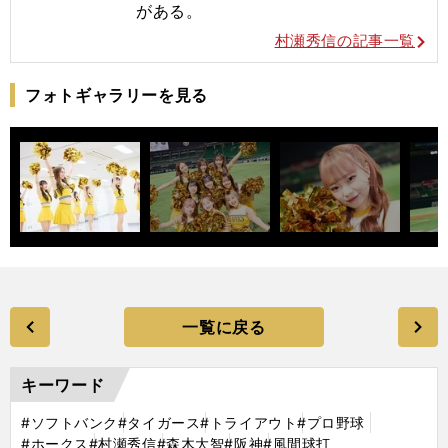
がある。
村瀬秀信の記事一覧
フォトギャラリーを見る
一覧に戻る
キーワード
#ソフトバンク
#タイガース
#トライアウト
#プロ野球
#ホークス
#村瀬秀信
#森木大智
#阪神
#風間球打