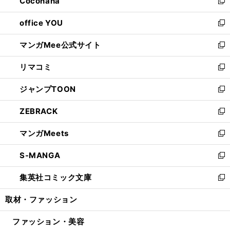
Cocohana
く
で
ド
い
新
開
ウ
ウ
し
office YOU
く
で
ィ
い
新
開
ン
ウ
し
マンガMee公式サイト
く
ド
ィ
い
新
ウ
ン
ウ
し
リマコミ
で
ド
ィ
い
新
開
ウ
ン
ウ
し
ジャンプTOON
く
で
ド
ィ
い
新
開
ウ
ン
ウ
し
ZEBRACK
く
で
ド
ィ
い
新
開
ウ
ン
ウ
し
マンガMeets
く
で
ド
ィ
い
新
開
ウ
ン
ウ
し
S-MANGA
く
で
ド
ィ
い
新
開
ウ
ン
ウ
し
集英社コミック文庫
く
で
ド
ィ
い
新
開
ウ
ン
ウ
し
取材・ファッション
く
で
ド
ィ
い
開
ウ
ン
ウ
ファッション・美容
く
で
ド
ィ