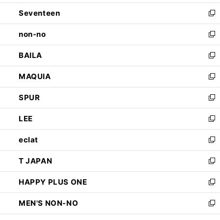
開
ウ
ン
Seventeen
く
で
ド
新
開
ウ
し
non-no
く
で
い
新
開
ウ
し
BAILA
く
ィ
い
新
ン
ウ
し
MAQUIA
ド
ィ
い
新
ウ
ン
ウ
し
SPUR
で
ド
ィ
い
新
開
ウ
ン
ウ
し
LEE
く
で
ド
ィ
い
新
開
ウ
ン
ウ
し
eclat
く
で
ド
ィ
い
新
開
ウ
ン
ウ
し
T JAPAN
く
で
ド
ィ
い
新
開
ウ
ン
ウ
し
HAPPY PLUS ONE
く
で
ド
ィ
い
新
開
ウ
ン
ウ
し
MEN'S NON-NO
く
で
ド
ィ
い
新
開
ウ
ン
ウ
し