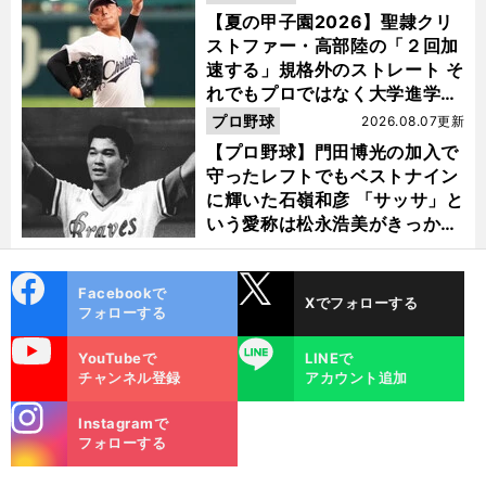
【夏の甲子園2026】聖隷クリ
ストファー・高部陸の「２回加
速する」規格外のストレート そ
れでもプロではなく大学進学を
選ぶ理由
プロ野球
2026.08.07更新
【プロ野球】門田博光の加入で
守ったレフトでもベストナイン
に輝いた石嶺和彦 「サッサ」と
いう愛称は松永浩美がきっか
け？
cebo
X
Facebookで
Xでフォローする
ok
フォローする
uTube
LINE
YouTubeで
LINEで
チャンネル登録
アカウント追加
stagra
Instagramで
m
フォローする