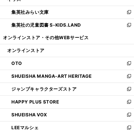
い
開
ウ
ン
ウ
集英社みらい文庫
く
で
ド
ィ
新
開
ウ
ン
し
集英社の児童図書 S-KIDS.LAND
く
で
ド
い
新
開
ウ
ウ
し
オンラインストア・
その他WEBサービス
く
で
ィ
い
開
ン
ウ
オンラインストア
く
ド
ィ
ウ
ン
OTO
で
ド
新
開
ウ
し
SHUEISHA MANGA-ART HERITAGE
く
で
い
新
開
ウ
し
ジャンプキャラクターズストア
く
ィ
い
新
ン
ウ
し
HAPPY PLUS STORE
ド
ィ
い
新
ウ
ン
ウ
し
SHUEISHA VOX
で
ド
ィ
い
新
開
ウ
ン
ウ
し
LEEマルシェ
く
で
ド
ィ
い
新
開