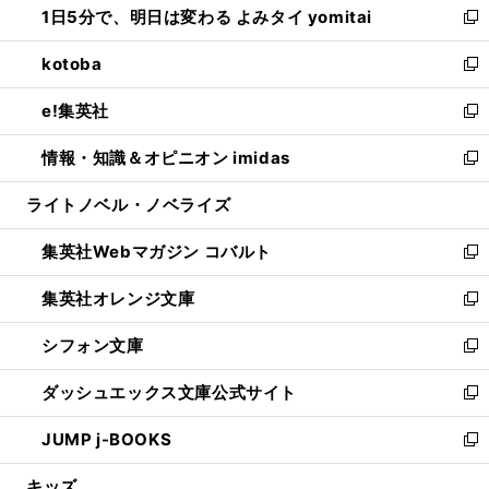
1日5分で、明日は変わる よみタイ yomitai
で
ド
ィ
い
新
開
ウ
ン
ウ
し
kotoba
く
で
ド
ィ
い
新
開
ウ
ン
ウ
し
e!集英社
く
で
ド
ィ
い
新
開
ウ
ン
ウ
し
情報・知識＆オピニオン imidas
く
で
ド
ィ
い
新
開
ウ
ン
ウ
し
ライトノベル・ノベライズ
く
で
ド
ィ
い
開
ウ
ン
ウ
集英社Webマガジン コバルト
く
で
ド
ィ
新
開
ウ
ン
し
集英社オレンジ文庫
く
で
ド
い
新
開
ウ
ウ
し
シフォン文庫
く
で
ィ
い
新
開
ン
ウ
し
ダッシュエックス文庫公式サイト
く
ド
ィ
い
新
ウ
ン
ウ
し
JUMP j-BOOKS
で
ド
ィ
い
新
開
ウ
ン
ウ
し
キッズ
く
で
ド
ィ