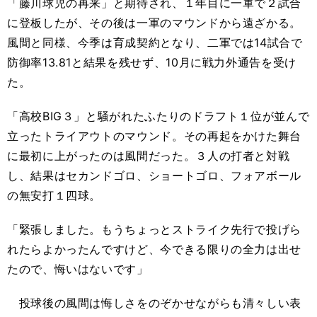
「藤川球児の再来」と期待され、１年目に一軍で２試合
に登板したが、その後は一軍のマウンドから遠ざかる。
風間と同様、今季は育成契約となり、二軍では14試合で
防御率13.81と結果を残せず、10月に戦力外通告を受け
た。
「高校BIG３」と騒がれたふたりのドラフト１位が並んで
立ったトライアウトのマウンド。その再起をかけた舞台
に最初に上がったのは風間だった。３人の打者と対戦
し、結果はセカンドゴロ、ショートゴロ、フォアボール
の無安打１四球。
「緊張しました。もうちょっとストライク先行で投げら
れたらよかったんですけど、今できる限りの全力は出せ
たので、悔いはないです」
投球後の風間は悔しさをのぞかせながらも清々しい表