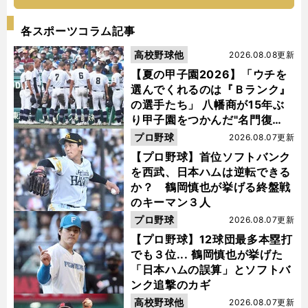
各スポーツコラム記事
高校野球他
2026.08.08更新
【夏の甲子園2026】「ウチを
選んでくれるのは『Ｂランク』
の選手たち」 八幡商が15年ぶ
り甲子園をつかんだ"名門復
活"の舞台裏
プロ野球
2026.08.07更新
【プロ野球】首位ソフトバンク
を西武、日本ハムは逆転できる
か？ 鶴岡慎也が挙げる終盤戦
のキーマン３人
プロ野球
2026.08.07更新
【プロ野球】12球団最多本塁打
でも３位... 鶴岡慎也が挙げた
「日本ハムの誤算」とソフトバ
ンク追撃のカギ
高校野球他
2026.08.07更新