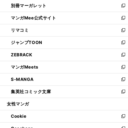
ウ
し
別冊マーガレット
く
で
ィ
い
新
開
ン
ウ
し
マンガMee公式サイト
く
ド
ィ
い
新
ウ
ン
ウ
し
リマコミ
で
ド
ィ
い
新
開
ウ
ン
ウ
し
ジャンプTOON
く
で
ド
ィ
い
新
開
ウ
ン
ウ
し
ZEBRACK
く
で
ド
ィ
い
新
開
ウ
ン
ウ
し
マンガMeets
く
で
ド
ィ
い
新
開
ウ
ン
ウ
し
S-MANGA
く
で
ド
ィ
い
新
開
ウ
ン
ウ
し
集英社コミック文庫
く
で
ド
ィ
い
新
開
ウ
ン
ウ
し
女性マンガ
く
で
ド
ィ
い
開
ウ
ン
ウ
Cookie
く
で
ド
ィ
新
開
ウ
ン
し