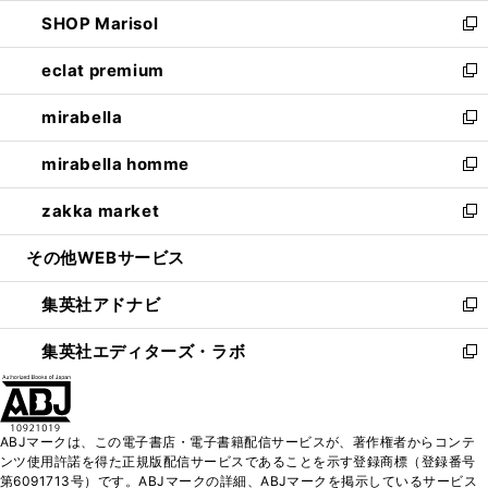
ウ
ン
ウ
し
SHOP Marisol
く
で
ド
ィ
い
新
開
ウ
ン
ウ
し
eclat premium
く
で
ド
ィ
い
新
開
ウ
ン
ウ
し
mirabella
く
で
ド
ィ
い
新
開
ウ
ン
ウ
し
mirabella homme
く
で
ド
ィ
い
新
開
ウ
ン
ウ
し
zakka market
く
で
ド
ィ
い
新
開
ウ
ン
ウ
し
その他WEBサービス
く
で
ド
ィ
い
開
ウ
ン
ウ
集英社アドナビ
く
で
ド
ィ
新
開
ウ
ン
し
集英社エディターズ・ラボ
く
で
ド
い
新
開
ウ
ウ
し
く
で
ィ
い
開
ン
ウ
ABJマークは、この電子書店・電子書籍配信サービスが、著作権者からコンテ
く
ド
ィ
ンツ使用許諾を得た正規版配信サービスであることを示す登録商標（登録番号
ウ
ン
第6091713号）です。ABJマークの詳細、ABJマークを掲示しているサービス