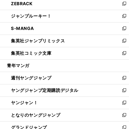
ZEBRACK
く
で
ド
ィ
い
新
開
ウ
ン
ウ
し
ジャンプルーキー！
く
で
ド
ィ
い
新
開
ウ
ン
ウ
し
S-MANGA
く
で
ド
ィ
い
新
開
ウ
ン
ウ
し
集英社ジャンプリミックス
く
で
ド
ィ
い
新
開
ウ
ン
ウ
し
集英社コミック文庫
く
で
ド
ィ
い
新
開
ウ
ン
ウ
し
青年マンガ
く
で
ド
ィ
い
開
ウ
ン
ウ
週刊ヤングジャンプ
く
で
ド
ィ
新
開
ウ
ン
し
ヤングジャンプ定期購読デジタル
く
で
ド
い
新
開
ウ
ウ
し
ヤンジャン！
く
で
ィ
い
新
開
ン
ウ
し
となりのヤングジャンプ
く
ド
ィ
い
新
ウ
ン
ウ
し
グランドジャンプ
で
ド
ィ
い
新