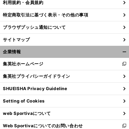
利用規約・会員規約
特定商取引法に基づく表示・その他の事項
ブラウザプッシュ通知について
サイトマップ
企業情報
開
く/
集英社ホームページ
新
閉
し
じ
集英社プライバシーガイドライン
い
る
ウ
SHUEISHA Privacy Guideline
ィ
ン
Setting of Cookies
ド
ウ
web Sportivaについて
で
開
Web Sportivaについてのお問い合わせ
く
新