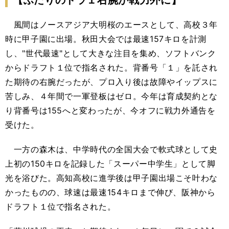
【ふたりのドラ１右腕が戦力外に】
風間はノースアジア大明桜のエースとして、高校３年
時に甲子園に出場。秋田大会では最速157キロを計測
し、"世代最速"として大きな注目を集め、ソフトバンク
からドラフト１位で指名された。背番号「１」を託され
た期待の右腕だったが、プロ入り後は故障やイップスに
苦しみ、４年間で一軍登板はゼロ。今年は育成契約とな
り背番号は155へと変わったが、今オフに戦力外通告を
受けた。
一方の森木は、中学時代の全国大会で軟式球として史
上初の150キロを記録した「スーパー中学生」として脚
光を浴びた。高知高校に進学後は甲子園出場こそ叶わな
かったものの、球速は最速154キロまで伸び、阪神から
ドラフト１位で指名された。