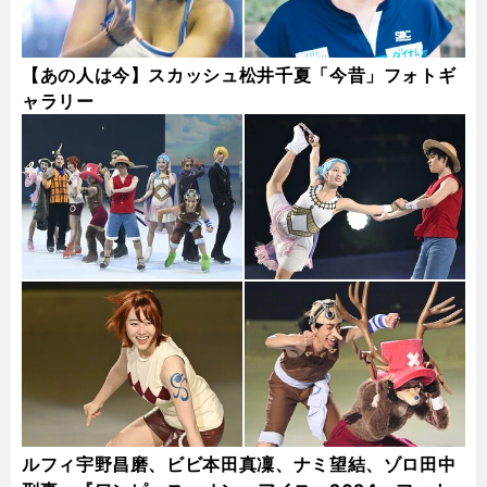
【あの人は今】スカッシュ松井千夏「今昔」フォトギ
ャラリー
ルフィ宇野昌磨、ビビ本田真凜、ナミ望結、ゾロ田中