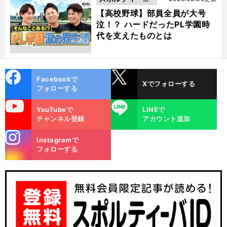
動画
【高校野球】部員全員が大号
泣！？ ハードだったPL学園時
代を支えたものとは
cebo
X
Facebookで
Xでフォローする
ok
フォローする
uTube
LINE
YouTubeで
LINEで
チャンネル登録
アカウント追加
stagra
Instagramで
m
フォローする