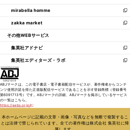
開
ウ
ン
ウ
し
mirabella homme
く
で
ド
ィ
い
新
開
ウ
ン
ウ
し
zakka market
く
で
ド
ィ
い
新
開
ウ
ン
ウ
し
その他WEBサービス
く
で
ド
ィ
い
開
ウ
ン
ウ
集英社アドナビ
く
で
ド
ィ
新
開
ウ
ン
し
集英社エディターズ・ラボ
く
で
ド
い
新
開
ウ
ウ
し
く
で
ィ
い
開
ン
ウ
ABJマークは、この電子書店・電子書籍配信サービスが、著作権者からコンテ
く
ド
ィ
ンツ使用許諾を得た正規版配信サービスであることを示す登録商標（登録番号
ウ
ン
第6091713号）です。ABJマークの詳細、ABJマークを掲示しているサービス
で
ド
の一覧はこちら。
開
ウ
https://aebs.or.jp/
新
く
で
し
い
開
本ホームページに記載の文章・画像・写真などを無断で複製するこ
ウ
く
とは法律で禁じられています。全ての著作権は株式会社 集英社に帰
ィ
属します。
ン