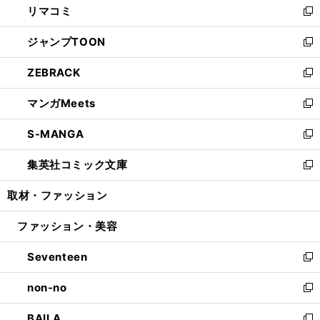
リマコミ
で
ド
ィ
い
新
開
ウ
ン
ウ
し
ジャンプTOON
く
で
ド
ィ
い
新
開
ウ
ン
ウ
し
ZEBRACK
く
で
ド
ィ
い
新
開
ウ
ン
ウ
し
マンガMeets
く
で
ド
ィ
い
新
開
ウ
ン
ウ
し
S-MANGA
く
で
ド
ィ
い
新
開
ウ
ン
ウ
し
集英社コミック文庫
く
で
ド
ィ
い
新
開
ウ
ン
ウ
し
取材・ファッション
く
で
ド
ィ
い
開
ウ
ン
ウ
ファッション・美容
く
で
ド
ィ
開
ウ
ン
Seventeen
く
で
ド
新
開
ウ
し
non-no
く
で
い
新
開
ウ
し
BAILA
く
ィ