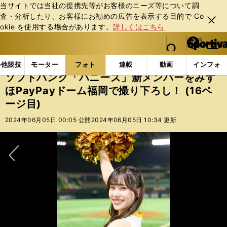
当サイトでは当社の提携先等がお客様のニーズ等について調
査・分析したり、お客様にお勧めの広告を表⽰する⽬的で Co
閉じ
okie を使⽤する場合があります。
詳しくはこちら
る
マイペ
web Sportiva (webスポルティーバ)
検索
メニュ
we
ー
フォトギャラリー
ソフトバンク「ハニーズ」新メンバーを
b
ジ
の他競技
モーター
フォト
連載
動画
インフォ
ス
ソフトバンク「ハニーズ」新メンバーをみず
ポ
ほPayPayドーム福岡で撮り下ろし！ (16ペ
ル
ージ目)
テ
ィ
2024年06月05日 00:05 公開
2024年06月05日 10:34 更新
ー
バ
次へ