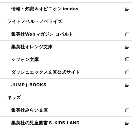
開
ウ
ン
ウ
し
情報・知識＆オピニオン imidas
く
で
ド
ィ
い
新
開
ウ
ン
ウ
し
ライトノベル・ノベライズ
く
で
ド
ィ
い
開
ウ
ン
ウ
集英社Webマガジン コバルト
く
で
ド
ィ
新
開
ウ
ン
し
集英社オレンジ文庫
く
で
ド
い
新
開
ウ
ウ
し
シフォン文庫
く
で
ィ
い
新
開
ン
ウ
し
ダッシュエックス文庫公式サイト
く
ド
ィ
い
新
ウ
ン
ウ
し
JUMP j-BOOKS
で
ド
ィ
い
新
開
ウ
ン
ウ
し
キッズ
く
で
ド
ィ
い
開
ウ
ン
ウ
集英社みらい文庫
く
で
ド
ィ
新
開
ウ
ン
し
集英社の児童図書 S-KIDS.LAND
く
で
ド
い
新
開
ウ
ウ
し