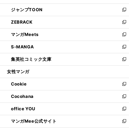
開
ウ
ン
ウ
し
ジャンプTOON
く
で
ド
ィ
い
新
開
ウ
ン
ウ
し
ZEBRACK
く
で
ド
ィ
い
新
開
ウ
ン
ウ
し
マンガMeets
く
で
ド
ィ
い
新
開
ウ
ン
ウ
し
S-MANGA
く
で
ド
ィ
い
新
開
ウ
ン
ウ
し
集英社コミック文庫
く
で
ド
ィ
い
新
開
ウ
ン
ウ
し
女性マンガ
く
で
ド
ィ
い
開
ウ
ン
ウ
Cookie
く
で
ド
ィ
新
開
ウ
ン
し
Cocohana
く
で
ド
い
新
開
ウ
ウ
し
office YOU
く
で
ィ
い
新
開
ン
ウ
し
マンガMee公式サイト
く
ド
ィ
い
新
ウ
ン
ウ
し