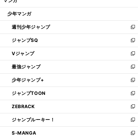
マンガ
ド
閉
ウ
じ
少年マンガ
で
る
開
週刊少年ジャンプ
く
新
し
ジャンプSQ
い
新
ウ
し
Vジャンプ
ィ
い
新
ン
ウ
し
最強ジャンプ
ド
ィ
い
新
ウ
ン
ウ
し
少年ジャンプ+
で
ド
ィ
い
新
開
ウ
ン
ウ
し
ジャンプTOON
く
で
ド
ィ
い
新
開
ウ
ン
ウ
し
ZEBRACK
く
で
ド
ィ
い
新
開
ウ
ン
ウ
し
ジャンプルーキー！
く
で
ド
ィ
い
新
開
ウ
ン
ウ
し
S-MANGA
く
で
ド
ィ
い
新