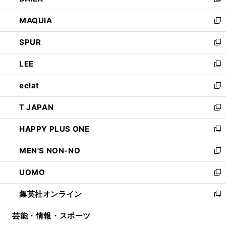
い
新
ン
ウ
し
MAQUIA
ド
ィ
い
新
ウ
ン
ウ
し
SPUR
で
ド
ィ
い
新
開
ウ
ン
ウ
し
LEE
く
で
ド
ィ
い
新
開
ウ
ン
ウ
し
eclat
く
で
ド
ィ
い
新
開
ウ
ン
ウ
し
T JAPAN
く
で
ド
ィ
い
新
開
ウ
ン
ウ
し
HAPPY PLUS ONE
く
で
ド
ィ
い
新
開
ウ
ン
ウ
し
MEN'S NON-NO
く
で
ド
ィ
い
新
開
ウ
ン
ウ
し
UOMO
く
で
ド
ィ
い
新
開
ウ
ン
ウ
し
集英社オンライン
く
で
ド
ィ
い
新
開
ウ
ン
ウ
し
芸能・情報・スポーツ
く
で
ド
ィ
い