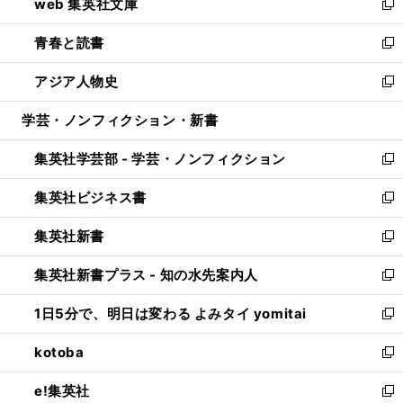
web 集英社文庫
ド
ィ
い
新
ウ
ン
ウ
し
青春と読書
で
ド
ィ
い
新
開
ウ
ン
ウ
し
アジア人物史
く
で
ド
ィ
い
新
開
ウ
ン
ウ
し
学芸・ノンフィクション・新書
く
で
ド
ィ
い
開
ウ
ン
ウ
集英社学芸部 - 学芸・ノンフィクション
く
で
ド
ィ
新
開
ウ
ン
し
集英社ビジネス書
く
で
ド
い
新
開
ウ
ウ
し
集英社新書
く
で
ィ
い
新
開
ン
ウ
し
集英社新書プラス - 知の水先案内人
く
ド
ィ
い
新
ウ
ン
ウ
し
1日5分で、明日は変わる よみタイ yomitai
で
ド
ィ
い
新
開
ウ
ン
ウ
し
kotoba
く
で
ド
ィ
い
新
開
ウ
ン
ウ
し
e!集英社
く
で
ド
ィ
い
新