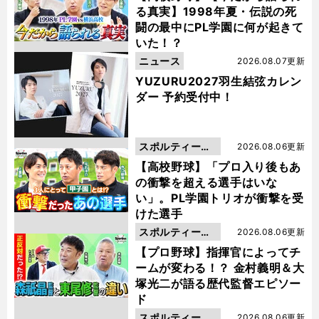
る真実】1998年夏・伝説の死
闘の最中にPL学園に何が起きて
いた！？
ニュース
2026.08.07更新
YUZURU2027羽生結弦カレン
ダー 予約受付中！
スポルティーバ
2026.08.06更新
動画
【高校野球】「プロ入り後もあ
の衝撃を超える選手はいな
い」。PL学園トリオが衝撃を受
けた選手
スポルティーバ
2026.08.06更新
動画
【プロ野球】指揮官によってチ
ームが変わる！？ 金村義明＆大
塚光二が語る歴代監督エピソー
ド
スポルティーバ
2026.08.06更新