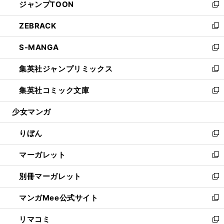
ジャンプTOON
く
で
ド
ィ
い
新
開
ウ
ン
ウ
し
ZEBRACK
く
で
ド
ィ
い
新
開
ウ
ン
ウ
し
S-MANGA
く
で
ド
ィ
い
新
開
ウ
ン
ウ
し
集英社ジャンプリミックス
く
で
ド
ィ
い
新
開
ウ
ン
ウ
し
集英社コミック文庫
く
で
ド
ィ
い
新
開
ウ
ン
ウ
し
少女マンガ
く
で
ド
ィ
い
開
ウ
ン
ウ
りぼん
く
で
ド
ィ
新
開
ウ
ン
し
マーガレット
く
で
ド
い
新
開
ウ
ウ
し
別冊マーガレット
く
で
ィ
い
新
開
ン
ウ
し
マンガMee公式サイト
く
ド
ィ
い
新
ウ
ン
ウ
し
リマコミ
で
ド
ィ
い
新