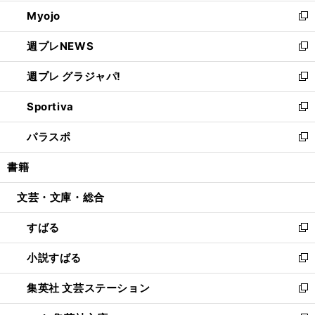
開
ウ
ン
ウ
Myojo
く
で
ド
ィ
新
開
ウ
ン
し
週プレNEWS
く
で
ド
い
新
開
ウ
ウ
し
週プレ グラジャパ!
く
で
ィ
い
新
開
ン
ウ
し
Sportiva
く
ド
ィ
い
新
ウ
ン
ウ
し
パラスポ
で
ド
ィ
い
新
開
ウ
ン
ウ
し
書籍
く
で
ド
ィ
い
開
ウ
ン
ウ
文芸・文庫・総合
く
で
ド
ィ
開
ウ
ン
すばる
く
で
ド
新
開
ウ
し
小説すばる
く
で
い
新
開
ウ
し
集英社 文芸ステーション
く
ィ
い
新
ン
ウ
し