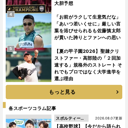
大胆予想
4
「お前がラクして生意気だな」
「あいつ若いくせに」厳しい言
葉を浴びせられるも佐藤慎太郎
が貫いた誇りとファンへの思い
5
【夏の甲子園2026】聖隷クリ
ストファー・高部陸の「２回加
速する」規格外のストレート そ
れでもプロではなく大学進学を
選ぶ理由
もっと見る
各スポーツコラム記事
スポルティーバ
2026.08.07更新
動画
【高校野球】【今だから語られ