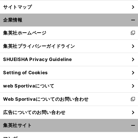
サイトマップ
企業情報
開
く/
集英社ホームページ
新
閉
し
じ
集英社プライバシーガイドライン
い
る
ウ
SHUEISHA Privacy Guideline
ィ
ン
Setting of Cookies
ド
ウ
web Sportivaについて
で
開
Web Sportivaについてのお問い合わせ
く
新
し
広告についてのお問い合わせ
い
ウ
集英社サイト
ィ
開
ン
く/