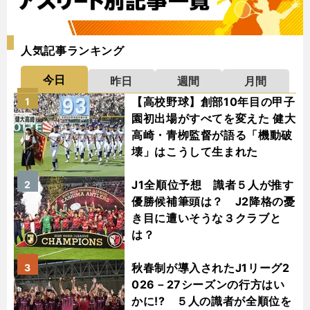
人気記事ランキング
今日
昨日
週間
月間
【高校野球】創部10年目の甲子
1
園初出場がすべてを変えた 健大
高崎・青栁監督が語る「機動破
壊」はこうして生まれた
J1全順位予想 識者５人が推す
2
優勝候補筆頭は？ J2降格の憂
き目に遭いそうな３クラブと
は？
秋春制が導入されたJ1リーグ2
3
026－27シーズンの行方はい
かに!? ５人の識者が全順位を