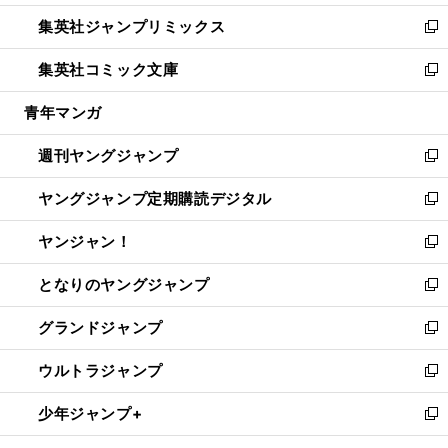
開
ウ
ン
ウ
し
集英社ジャンプリミックス
く
で
ド
ィ
い
新
開
ウ
ン
ウ
し
集英社コミック文庫
く
で
ド
ィ
い
新
開
ウ
ン
ウ
し
青年マンガ
く
で
ド
ィ
い
開
ウ
ン
ウ
週刊ヤングジャンプ
く
で
ド
ィ
新
開
ウ
ン
し
ヤングジャンプ定期購読デジタル
く
で
ド
い
新
開
ウ
ウ
し
ヤンジャン！
く
で
ィ
い
新
開
ン
ウ
し
となりのヤングジャンプ
く
ド
ィ
い
新
ウ
ン
ウ
し
グランドジャンプ
で
ド
ィ
い
新
開
ウ
ン
ウ
し
ウルトラジャンプ
く
で
ド
ィ
い
新
開
ウ
ン
ウ
し
少年ジャンプ+
く
で
ド
ィ
い
新
開
ウ
ン
ウ
し