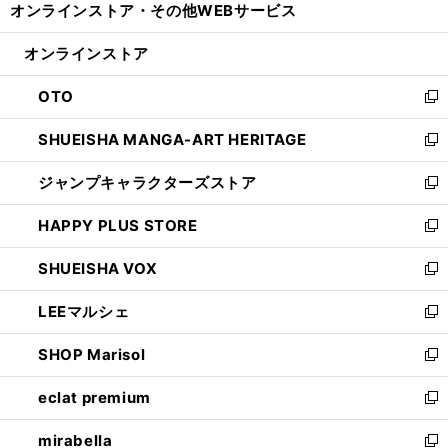
オンラインストア・
その他WEBサービス
く
で
ィ
い
開
ン
ウ
オンラインストア
く
ド
ィ
ウ
ン
OTO
で
ド
新
開
ウ
し
SHUEISHA MANGA-ART HERITAGE
く
で
い
新
開
ウ
し
ジャンプキャラクターズストア
く
ィ
い
新
ン
ウ
し
HAPPY PLUS STORE
ド
ィ
い
新
ウ
ン
ウ
し
SHUEISHA VOX
で
ド
ィ
い
新
開
ウ
ン
ウ
し
LEEマルシェ
く
で
ド
ィ
い
新
開
ウ
ン
ウ
し
SHOP Marisol
く
で
ド
ィ
い
新
開
ウ
ン
ウ
し
eclat premium
く
で
ド
ィ
い
新
開
ウ
ン
ウ
し
mirabella
く
で
ド
ィ
い
新