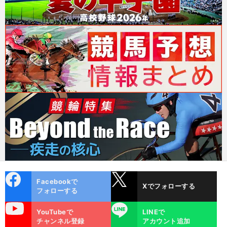
cebo
X
Facebookで
Xでフォローする
ok
フォローする
uTube
LINE
YouTubeで
LINEで
チャンネル登録
アカウント追加