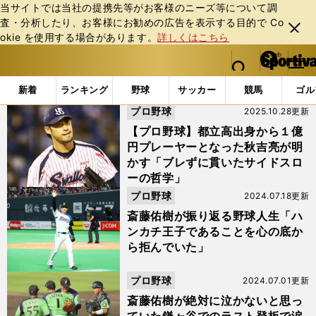
当サイトでは当社の提携先等がお客様のニーズ等について調
査・分析したり、お客様にお勧めの広告を表⽰する⽬的で Co
閉じ
okie を使⽤する場合があります。
詳しくはこちら
る
マイペ
web Sportiva (webスポルティーバ)
検索
メニュ
we
ー
「#斎藤佑樹」の最新ニュース・ 情報
b
ジ
新着
ランキング
野球
サッカー
競馬
ゴル
ス
プロ野球
2025.10.28更新
ポ
ル
【プロ野球】都立高出身から１億
テ
円プレーヤーとなった秋吉亮が明
ィ
かす「ブレずに貫いたサイドスロ
ー
ーの哲学」
バ
プロ野球
2024.07.18更新
斎藤佑樹が振り返る野球人生「ハ
ンカチ王子であることを心の底か
ら拒んでいた」
プロ野球
2024.07.01更新
斎藤佑樹が絶対に泣かないと思っ