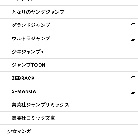
新
開
ン
ウ
し
となりのヤングジャンプ
く
ド
ィ
い
新
ウ
ン
ウ
し
グランドジャンプ
で
ド
ィ
い
新
開
ウ
ン
ウ
し
ウルトラジャンプ
く
で
ド
ィ
い
新
開
ウ
ン
ウ
し
少年ジャンプ+
く
で
ド
ィ
い
新
開
ウ
ン
ウ
し
ジャンプTOON
く
で
ド
ィ
い
新
開
ウ
ン
ウ
し
ZEBRACK
く
で
ド
ィ
い
新
開
ウ
ン
ウ
し
S-MANGA
く
で
ド
ィ
い
新
開
ウ
ン
ウ
し
集英社ジャンプリミックス
く
で
ド
ィ
い
新
開
ウ
ン
ウ
し
集英社コミック文庫
く
で
ド
ィ
い
新
開
ウ
ン
ウ
し
少女マンガ
く
で
ド
ィ
い
開