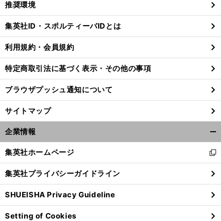
推奨環境
閉
じ
集英社ID・スポルティーバIDとは
る
利用規約・会員規約
特定商取引法に基づく表示・その他の事項
ブラウザプッシュ通知について
サイトマップ
企業情報
開
く/
集英社ホームページ
新
閉
し
じ
集英社プライバシーガイドライン
い
る
ウ
SHUEISHA Privacy Guideline
ィ
ン
Setting of Cookies
ド