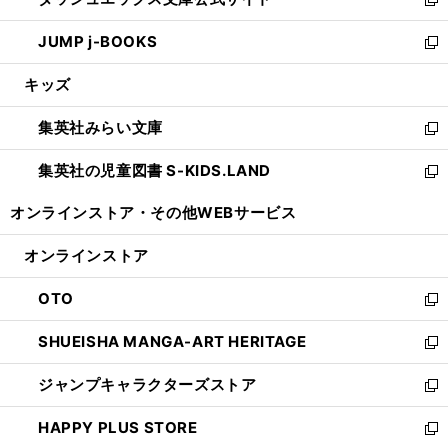
ド
ィ
い
新
ウ
ン
ウ
し
JUMP j-BOOKS
で
ド
ィ
い
新
開
ウ
ン
ウ
し
キッズ
く
で
ド
ィ
い
開
ウ
ン
ウ
集英社みらい文庫
く
で
ド
ィ
新
開
ウ
ン
し
集英社の児童図書 S-KIDS.LAND
く
で
ド
い
新
開
ウ
ウ
し
オンラインストア・
その他WEBサービス
く
で
ィ
い
開
ン
ウ
オンラインストア
く
ド
ィ
ウ
ン
OTO
で
ド
新
開
ウ
し
SHUEISHA MANGA-ART HERITAGE
く
で
い
新
開
ウ
し
ジャンプキャラクターズストア
く
ィ
い
新
ン
ウ
し
HAPPY PLUS STORE
ド
ィ
い
新