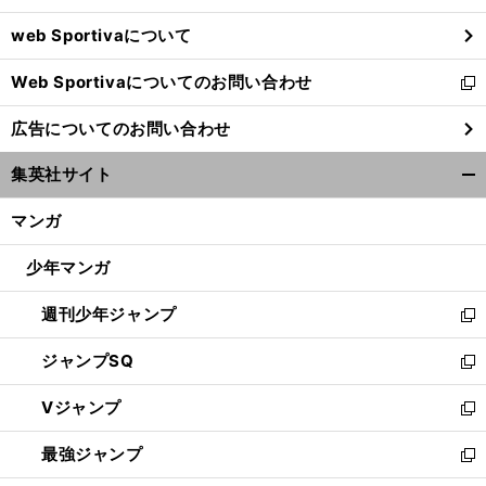
ウ
web Sportivaについて
で
開
Web Sportivaについてのお問い合わせ
く
新
し
広告についてのお問い合わせ
い
ウ
集英社サイト
ィ
開
ン
く/
マンガ
ド
閉
ウ
じ
少年マンガ
で
る
開
週刊少年ジャンプ
く
新
し
ジャンプSQ
い
新
ウ
し
Vジャンプ
ィ
い
新
ン
ウ
し
最強ジャンプ
ド
ィ
い
新
ウ
ン
ウ
し