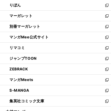
ウ
ン
ウ
りぼん
く
で
ド
ィ
新
開
ウ
ン
し
マーガレット
く
で
ド
い
新
開
ウ
ウ
し
別冊マーガレット
く
で
ィ
い
新
開
ン
ウ
し
マンガMee公式サイト
く
ド
ィ
い
新
ウ
ン
ウ
し
リマコミ
で
ド
ィ
い
新
開
ウ
ン
ウ
し
ジャンプTOON
く
で
ド
ィ
い
新
開
ウ
ン
ウ
し
ZEBRACK
く
で
ド
ィ
い
新
開
ウ
ン
ウ
し
マンガMeets
く
で
ド
ィ
い
新
開
ウ
ン
ウ
し
S-MANGA
く
で
ド
ィ
い
新
開
ウ
ン
ウ
し
集英社コミック文庫
く
で
ド
ィ
い
新
開
ウ
ン
ウ
し