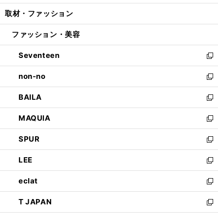
開
ウ
ン
ウ
し
取材・ファッション
く
で
ド
ィ
い
開
ウ
ン
ウ
ファッション・美容
く
で
ド
ィ
開
ウ
ン
Seventeen
く
で
ド
新
開
ウ
し
non-no
く
で
い
新
開
ウ
し
BAILA
く
ィ
い
新
ン
ウ
し
MAQUIA
ド
ィ
い
新
ウ
ン
ウ
し
SPUR
で
ド
ィ
い
新
開
ウ
ン
ウ
し
LEE
く
で
ド
ィ
い
新
開
ウ
ン
ウ
し
eclat
く
で
ド
ィ
い
新
開
ウ
ン
ウ
し
T JAPAN
く
で
ド
ィ
い
新
開
ウ
ン
ウ
し