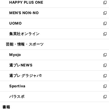
HAPPY PLUS ONE
く
で
ド
ィ
い
新
開
ウ
ン
ウ
し
MEN'S NON-NO
く
で
ド
ィ
い
新
開
ウ
ン
ウ
し
UOMO
く
で
ド
ィ
い
新
開
ウ
ン
ウ
し
集英社オンライン
く
で
ド
ィ
い
新
開
ウ
ン
ウ
し
芸能・情報・スポーツ
く
で
ド
ィ
い
開
ウ
ン
ウ
Myojo
く
で
ド
ィ
新
開
ウ
ン
し
週プレNEWS
く
で
ド
い
新
開
ウ
ウ
し
週プレ グラジャパ!
く
で
ィ
い
新
開
ン
ウ
し
Sportiva
く
ド
ィ
い
新
ウ
ン
ウ
し
パラスポ
で
ド
ィ
い
新
開
ウ
ン
ウ
し
書籍
く
で
ド
ィ
い