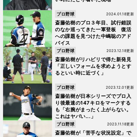
プロ野球
2024.01.18更新
斎藤佑樹のプロ３年目、試行錯誤
のなか巡ってきた一軍登板 復活
への課題を見つけた中嶋聡のアド
バイス
プロ野球
2023.12.18更新
斎藤佑樹がリハビリで得た新発見
「正しいフォームを求めようとす
るといい時に近づく」
プロ野球
2023.12.01更新
斎藤佑樹が日本シリーズでプロ入
り後最速の147キロをマークする
も「右腕がまったく上がらない。
これはヤバい...」
プロ野球
2023.11.18更新
斎藤佑樹が「苦手な状況設定」で