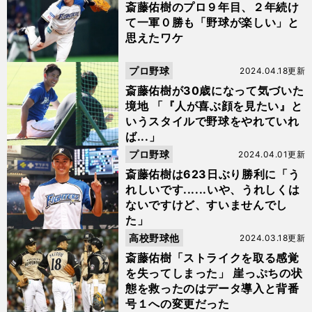
斎藤佑樹のプロ９年目、２年続け
て一軍０勝も「野球が楽しい」と
思えたワケ
プロ野球
2024.04.18更新
斎藤佑樹が30歳になって気づいた
境地 「『人が喜ぶ顔を見たい』と
いうスタイルで野球をやれていれ
ば...」
プロ野球
2024.04.01更新
斎藤佑樹は623日ぶり勝利に「う
れしいです......いや、うれしくは
ないですけど、すいませんでし
た」
高校野球他
2024.03.18更新
斎藤佑樹「ストライクを取る感覚
を失ってしまった」 崖っぷちの状
態を救ったのはデータ導入と背番
号１への変更だった