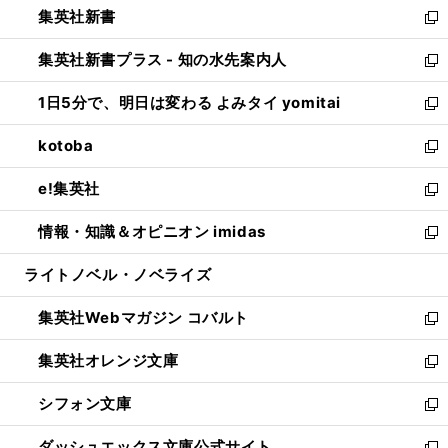
集英社新書
く
で
ィ
い
新
開
ン
ウ
し
集英社新書プラス - 知の水先案内人
く
ド
ィ
い
新
ウ
ン
ウ
し
1日5分で、明日は変わる よみタイ yomitai
で
ド
ィ
い
新
開
ウ
ン
ウ
し
kotoba
く
で
ド
ィ
い
新
開
ウ
ン
ウ
し
e!集英社
く
で
ド
ィ
い
新
開
ウ
ン
ウ
し
情報・知識＆オピニオン imidas
く
で
ド
ィ
い
新
開
ウ
ン
ウ
し
ライトノベル・ノベライズ
く
で
ド
ィ
い
開
ウ
ン
ウ
集英社Webマガジン コバルト
く
で
ド
ィ
新
開
ウ
ン
し
集英社オレンジ文庫
く
で
ド
い
新
開
ウ
ウ
し
シフォン文庫
く
で
ィ
い
新
開
ン
ウ
し
ダッシュエックス文庫公式サイト
く