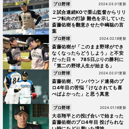
プロ野球
2024.03.01更新
２試合連続KOで栗山監督からリリ
ーフ転向の打診 難色を示していた
斎藤佑樹を翻意させた中嶋聡の言
葉
プロ野球
2024.02.18更新
斎藤佑樹が「このまま野球ができ
なくなったらどうしよう」と不安
だった日々 785日ぶりの勝利に
「第二の野球人生が始まる」
プロ野球
2024.02.01更新
斎藤佑樹、ワンバウンド連発のプ
ロ4年目の苦悩「けなされても喜
べばよかった」と思う真意
プロ野球
2024.01.18更新
大谷翔平との投げ合いで始まった
斎藤佑樹のプロ4年目 投げられな
い時にたどり着いた境地