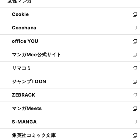
女性マンガ
く
で
ド
ィ
い
開
ウ
ン
ウ
Cookie
く
で
ド
ィ
新
開
ウ
ン
し
Cocohana
く
で
ド
い
新
開
ウ
ウ
し
office YOU
く
で
ィ
い
新
開
ン
ウ
し
マンガMee公式サイト
く
ド
ィ
い
新
ウ
ン
ウ
し
リマコミ
で
ド
ィ
い
新
開
ウ
ン
ウ
し
ジャンプTOON
く
で
ド
ィ
い
新
開
ウ
ン
ウ
し
ZEBRACK
く
で
ド
ィ
い
新
開
ウ
ン
ウ
し
マンガMeets
く
で
ド
ィ
い
新
開
ウ
ン
ウ
し
S-MANGA
く
で
ド
ィ
い
新
開
ウ
ン
ウ
し
集英社コミック文庫
く
で
ド
ィ
い
新