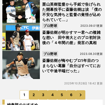
栗山英樹監督から手紙で告げられ
た開幕投手に斎藤佑樹は涙 「僕の
不安な気持ちと監督の覚悟が込め
られていて...」
プロ野球
2023.09.01更新
斎藤佑樹が明かすマー君への複雑
な想い 田中将大とのプロ初対決
後の「４年間の差」発言の真相
プロ野球
2023.08.30更新
斎藤佑樹が悔やむプロ1年目のつ
まらない葛藤「自分はすべてにお
いて中途半端だった」
2025年10月28日 18:42 更新
次
1
2
3
4
5
6
のページへ
編集部のおすすめ