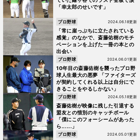
ていた鎌ヶ谷でのラスト登板で涙
「幸太郎のせいです」
プロ野球
2024.06.18更新
「常に崖っぷちに立たされている
感覚」のなかで、斎藤佑樹のモチ
ベーションを上げた一冊の本との
出会い
プロ野球
2024.06.01更新
10年目の斎藤佑樹を襲ったプロ野
球人生最大の悪夢 「ファイターズ
が契約してくれる以上は自分にで
きることをやるしかない」
プロ野球
2024.05.18更新
斎藤佑樹が映像に残した引退する
盟友との惜別のキャッチボール
「僕にこのフォーシームがあった
ら......」
プロ野球
2024.05.01更新