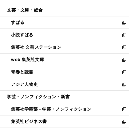
開
ウ
ン
ウ
文芸・文庫・総合
く
で
ド
ィ
開
ウ
ン
すばる
く
で
ド
新
開
ウ
し
小説すばる
く
で
い
新
開
ウ
し
集英社 文芸ステーション
く
ィ
い
新
ン
ウ
し
web 集英社文庫
ド
ィ
い
新
ウ
ン
ウ
し
青春と読書
で
ド
ィ
い
新
開
ウ
ン
ウ
し
アジア人物史
く
で
ド
ィ
い
新
開
ウ
ン
ウ
し
学芸・ノンフィクション・新書
く
で
ド
ィ
い
開
ウ
ン
ウ
集英社学芸部 - 学芸・ノンフィクション
く
で
ド
ィ
新
開
ウ
ン
し
集英社ビジネス書
く
で
ド
い
新
開
ウ
ウ
し