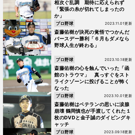
相次ぐ乱調 期待に応えられず
「緊張の糸が切れてしまったの
か」
プロ野球
2023.11.01更新
斎藤佑樹が決死の覚悟でつかんだ
バースデー勝利「６月もダメなら
野球人生が終わる」
プロ野球
2023.10.18更新
斎藤佑樹の心を蝕んでいった「函
館のトラウマ」 真っすぐをスト
ライクゾーンに投げることが怖く
なった
プロ野球
2023.10.01更新
斎藤佑樹はベテランの思いに涙腺
崩壊 鶴岡慎也が手渡してくれた１
枚のDVDと金子誠のダイビングキ
ャッチ
プロ野球
2023.09.18更新