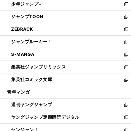
少年ジャンプ+
で
ド
ィ
い
新
開
ウ
ン
ウ
し
ジャンプTOON
く
で
ド
ィ
い
新
開
ウ
ン
ウ
し
ZEBRACK
く
で
ド
ィ
い
新
開
ウ
ン
ウ
し
ジャンプルーキー！
く
で
ド
ィ
い
新
開
ウ
ン
ウ
し
S-MANGA
く
で
ド
ィ
い
新
開
ウ
ン
ウ
し
集英社ジャンプリミックス
く
で
ド
ィ
い
新
開
ウ
ン
ウ
し
集英社コミック文庫
く
で
ド
ィ
い
新
開
ウ
ン
ウ
し
青年マンガ
く
で
ド
ィ
い
開
ウ
ン
ウ
週刊ヤングジャンプ
く
で
ド
ィ
新
開
ウ
ン
し
ヤングジャンプ定期購読デジタル
く
で
ド
い
新
開
ウ
ウ
し
ヤンジャン！
く
で
ィ
い