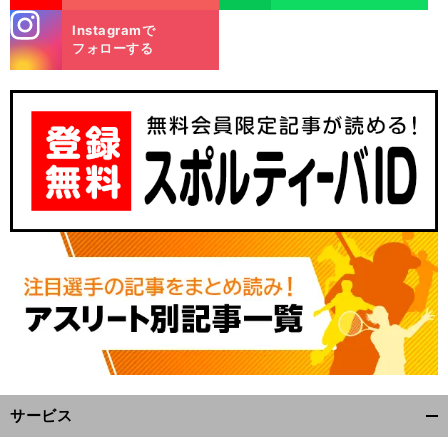
stagra
Instagramで
m
フォローする
サービス
開
く/