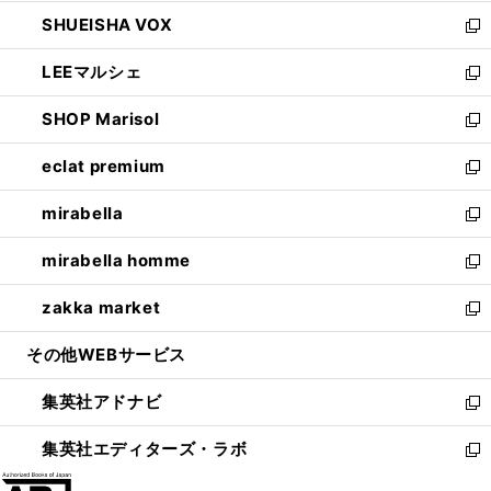
ウ
ン
ウ
し
SHUEISHA VOX
で
ド
ィ
い
新
開
ウ
ン
ウ
し
LEEマルシェ
く
で
ド
ィ
い
新
開
ウ
ン
ウ
し
SHOP Marisol
く
で
ド
ィ
い
新
開
ウ
ン
ウ
し
eclat premium
く
で
ド
ィ
い
新
開
ウ
ン
ウ
し
mirabella
く
で
ド
ィ
い
新
開
ウ
ン
ウ
し
mirabella homme
く
で
ド
ィ
い
新
開
ウ
ン
ウ
し
zakka market
く
で
ド
ィ
い
新
開
ウ
ン
ウ
し
その他WEBサービス
く
で
ド
ィ
い
開
ウ
ン
ウ
集英社アドナビ
く
で
ド
ィ
新
開
ウ
ン
し
集英社エディターズ・ラボ
く
で
ド
い
新
開
ウ
ウ
し