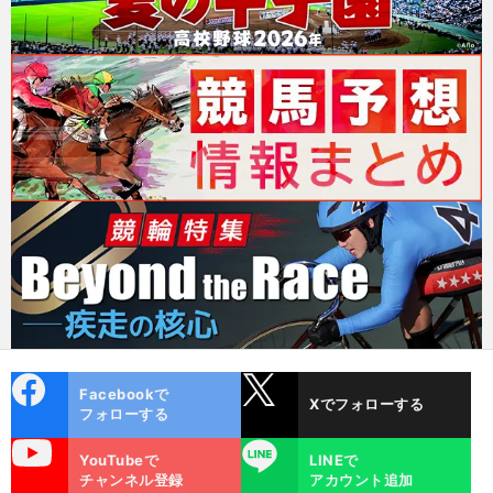
cebo
X
Facebookで
Xでフォローする
ok
フォローする
uTube
LINE
YouTubeで
LINEで
チャンネル登録
アカウント追加