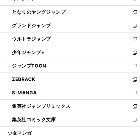
新
開
ン
ウ
し
となりのヤングジャンプ
く
ド
ィ
い
新
ウ
ン
ウ
し
グランドジャンプ
で
ド
ィ
い
新
開
ウ
ン
ウ
し
ウルトラジャンプ
く
で
ド
ィ
い
新
開
ウ
ン
ウ
し
少年ジャンプ+
く
で
ド
ィ
い
新
開
ウ
ン
ウ
し
ジャンプTOON
く
で
ド
ィ
い
新
開
ウ
ン
ウ
し
ZEBRACK
く
で
ド
ィ
い
新
開
ウ
ン
ウ
し
S-MANGA
く
で
ド
ィ
い
新
開
ウ
ン
ウ
し
集英社ジャンプリミックス
く
で
ド
ィ
い
新
開
ウ
ン
ウ
し
集英社コミック文庫
く
で
ド
ィ
い
新
開
ウ
ン
ウ
し
少女マンガ
く
で
ド
ィ
い
開