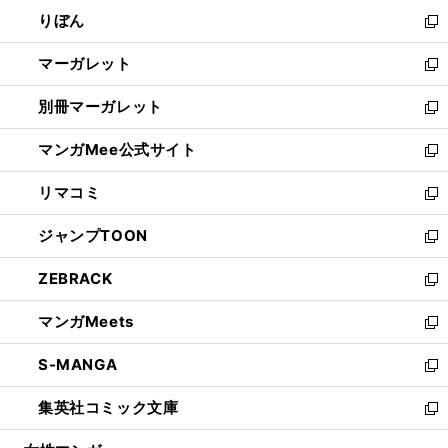
ウ
ン
ウ
りぼん
く
で
ド
ィ
新
開
ウ
ン
し
マーガレット
く
で
ド
い
新
開
ウ
ウ
し
別冊マーガレット
く
で
ィ
い
新
開
ン
ウ
し
マンガMee公式サイト
く
ド
ィ
い
新
ウ
ン
ウ
し
リマコミ
で
ド
ィ
い
新
開
ウ
ン
ウ
し
ジャンプTOON
く
で
ド
ィ
い
新
開
ウ
ン
ウ
し
ZEBRACK
く
で
ド
ィ
い
新
開
ウ
ン
ウ
し
マンガMeets
く
で
ド
ィ
い
新
開
ウ
ン
ウ
し
S-MANGA
く
で
ド
ィ
い
新
開
ウ
ン
ウ
し
集英社コミック文庫
く
で
ド
ィ
い
新
開
ウ
ン
ウ
し