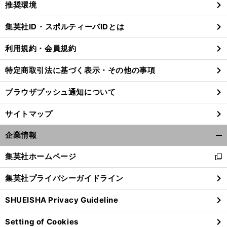
推奨環境
閉
じ
集英社ID・スポルティーバIDとは
る
利用規約・会員規約
特定商取引法に基づく表示・その他の事項
ブラウザプッシュ通知について
サイトマップ
企業情報
開
く/
集英社ホームページ
新
閉
し
じ
集英社プライバシーガイドライン
い
る
ウ
SHUEISHA Privacy Guideline
ィ
ン
Setting of Cookies
ド