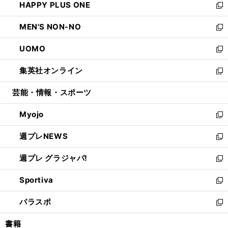
HAPPY PLUS ONE
く
で
ド
ィ
い
新
開
ウ
ン
ウ
し
MEN'S NON-NO
く
で
ド
ィ
い
新
開
ウ
ン
ウ
し
UOMO
く
で
ド
ィ
い
新
開
ウ
ン
ウ
し
集英社オンライン
く
で
ド
ィ
い
新
開
ウ
ン
ウ
し
芸能・情報・スポーツ
く
で
ド
ィ
い
開
ウ
ン
ウ
Myojo
く
で
ド
ィ
新
開
ウ
ン
し
週プレNEWS
く
で
ド
い
新
開
ウ
ウ
し
週プレ グラジャパ!
く
で
ィ
い
新
開
ン
ウ
し
Sportiva
く
ド
ィ
い
新
ウ
ン
ウ
し
パラスポ
で
ド
ィ
い
新
開
ウ
ン
ウ
し
書籍
く
で
ド
ィ
い