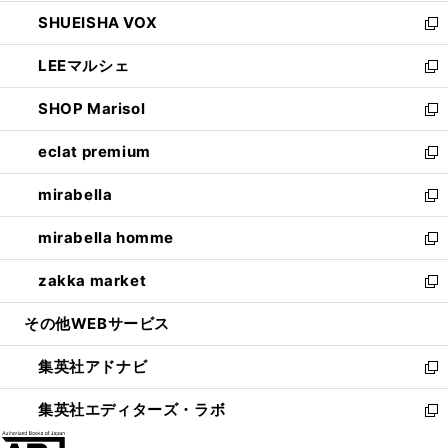
ウ
ン
ウ
し
SHUEISHA VOX
で
ド
ィ
い
新
開
ウ
ン
ウ
し
LEEマルシェ
く
で
ド
ィ
い
新
開
ウ
ン
ウ
し
SHOP Marisol
く
で
ド
ィ
い
新
開
ウ
ン
ウ
し
eclat premium
く
で
ド
ィ
い
新
開
ウ
ン
ウ
し
mirabella
く
で
ド
ィ
い
新
開
ウ
ン
ウ
し
mirabella homme
く
で
ド
ィ
い
新
開
ウ
ン
ウ
し
zakka market
く
で
ド
ィ
い
新
開
ウ
ン
ウ
し
その他WEBサービス
く
で
ド
ィ
い
開
ウ
ン
ウ
集英社アドナビ
く
で
ド
ィ
新
開
ウ
ン
し
集英社エディターズ・ラボ
く
で
ド
い
新
開
ウ
ウ
し