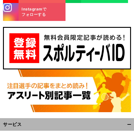
stagra
Instagramで
m
フォローする
サービス
開
く/