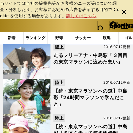
当サイトでは当社の提携先等がお客様のニーズ等について調
査・分析したり、お客様にお勧めの広告を表⽰する⽬的で Co
閉じ
okie を使⽤する場合があります。
詳しくはこちら
る
マイペ
web Sportiva (webスポルティーバ)
検索
メニュ
we
ー
「#中島彩」の最新ニュース・ 情報
b
ジ
新着
ランキング
野球
サッカー
競馬
ゴル
ス
陸上
2016.07.12更新
ポ
ル
走るフリーアナ・中島彩「３回目
テ
の東京マラソンに込めた想い」
ィ
ー
バ
陸上
2016.07.12更新
【続・東京マラソンへの道】中島
彩「24時間マラソンで学んだこ
と」
陸上
2016.07.12更新
【続・東京マラソンへの道】中島