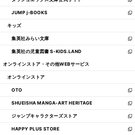
ド
ィ
い
新
ウ
ン
ウ
し
JUMP j-BOOKS
で
ド
ィ
い
新
開
ウ
ン
ウ
し
キッズ
く
で
ド
ィ
い
開
ウ
ン
ウ
集英社みらい文庫
く
で
ド
ィ
新
開
ウ
ン
し
集英社の児童図書 S-KIDS.LAND
く
で
ド
い
新
開
ウ
ウ
し
オンラインストア・
その他WEBサービス
く
で
ィ
い
開
ン
ウ
オンラインストア
く
ド
ィ
ウ
ン
OTO
で
ド
新
開
ウ
し
SHUEISHA MANGA-ART HERITAGE
く
で
い
新
開
ウ
し
ジャンプキャラクターズストア
く
ィ
い
新
ン
ウ
し
HAPPY PLUS STORE
ド
ィ
い
新