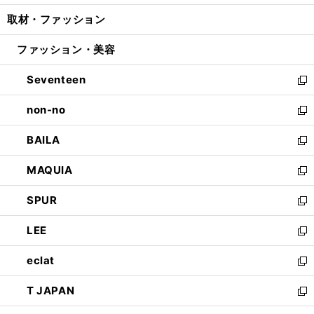
開
ウ
ン
ウ
し
取材・ファッション
く
で
ド
ィ
い
開
ウ
ン
ウ
ファッション・美容
く
で
ド
ィ
開
ウ
ン
Seventeen
く
で
ド
新
開
ウ
し
non-no
く
で
い
新
開
ウ
し
BAILA
く
ィ
い
新
ン
ウ
し
MAQUIA
ド
ィ
い
新
ウ
ン
ウ
し
SPUR
で
ド
ィ
い
新
開
ウ
ン
ウ
し
LEE
く
で
ド
ィ
い
新
開
ウ
ン
ウ
し
eclat
く
で
ド
ィ
い
新
開
ウ
ン
ウ
し
T JAPAN
く
で
ド
ィ
い
新
開
ウ
ン
ウ
し