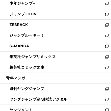
少年ジャンプ+
で
ド
ィ
い
新
開
ウ
ン
ウ
し
ジャンプTOON
く
で
ド
ィ
い
新
開
ウ
ン
ウ
し
ZEBRACK
く
で
ド
ィ
い
新
開
ウ
ン
ウ
し
ジャンプルーキー！
く
で
ド
ィ
い
新
開
ウ
ン
ウ
し
S-MANGA
く
で
ド
ィ
い
新
開
ウ
ン
ウ
し
集英社ジャンプリミックス
く
で
ド
ィ
い
新
開
ウ
ン
ウ
し
集英社コミック文庫
く
で
ド
ィ
い
新
開
ウ
ン
ウ
し
青年マンガ
く
で
ド
ィ
い
開
ウ
ン
ウ
週刊ヤングジャンプ
く
で
ド
ィ
新
開
ウ
ン
し
ヤングジャンプ定期購読デジタル
く
で
ド
い
新
開
ウ
ウ
し
ヤンジャン！
く
で
ィ
い