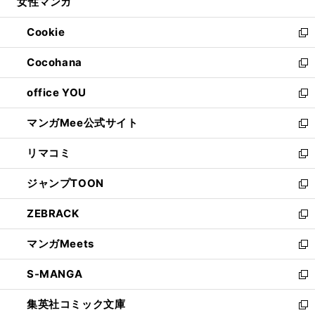
女性マンガ
く
で
ド
ィ
い
開
ウ
ン
ウ
Cookie
く
で
ド
ィ
新
開
ウ
ン
し
Cocohana
く
で
ド
い
新
開
ウ
ウ
し
office YOU
く
で
ィ
い
新
開
ン
ウ
し
マンガMee公式サイト
く
ド
ィ
い
新
ウ
ン
ウ
し
リマコミ
で
ド
ィ
い
新
開
ウ
ン
ウ
し
ジャンプTOON
く
で
ド
ィ
い
新
開
ウ
ン
ウ
し
ZEBRACK
く
で
ド
ィ
い
新
開
ウ
ン
ウ
し
マンガMeets
く
で
ド
ィ
い
新
開
ウ
ン
ウ
し
S-MANGA
く
で
ド
ィ
い
新
開
ウ
ン
ウ
し
集英社コミック文庫
く
で
ド
ィ
い
新