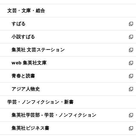
開
ウ
ン
ウ
文芸・文庫・総合
く
で
ド
ィ
開
ウ
ン
すばる
く
で
ド
新
開
ウ
し
小説すばる
く
で
い
新
開
ウ
し
集英社 文芸ステーション
く
ィ
い
新
ン
ウ
し
web 集英社文庫
ド
ィ
い
新
ウ
ン
ウ
し
青春と読書
で
ド
ィ
い
新
開
ウ
ン
ウ
し
アジア人物史
く
で
ド
ィ
い
新
開
ウ
ン
ウ
し
学芸・ノンフィクション・新書
く
で
ド
ィ
い
開
ウ
ン
ウ
集英社学芸部 - 学芸・ノンフィクション
く
で
ド
ィ
新
開
ウ
ン
し
集英社ビジネス書
く
で
ド
い
新
開
ウ
ウ
し