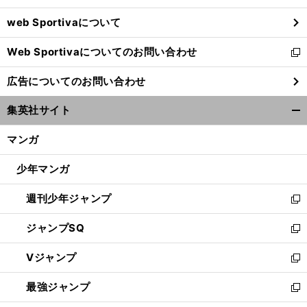
ウ
web Sportivaについて
で
開
Web Sportivaについてのお問い合わせ
く
新
し
広告についてのお問い合わせ
い
ウ
集英社サイト
ィ
開
ン
く/
マンガ
ド
閉
ウ
じ
少年マンガ
で
る
開
週刊少年ジャンプ
く
新
し
ジャンプSQ
い
新
ウ
し
Vジャンプ
ィ
い
新
ン
ウ
し
最強ジャンプ
ド
ィ
い
新
ウ
ン
ウ
し