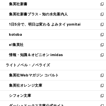
集英社新書
く
で
ィ
い
新
開
ン
ウ
し
集英社新書プラス - 知の水先案内人
く
ド
ィ
い
新
ウ
ン
ウ
し
1日5分で、明日は変わる よみタイ yomitai
で
ド
ィ
い
新
開
ウ
ン
ウ
し
kotoba
く
で
ド
ィ
い
新
開
ウ
ン
ウ
し
e!集英社
く
で
ド
ィ
い
新
開
ウ
ン
ウ
し
情報・知識＆オピニオン imidas
く
で
ド
ィ
い
新
開
ウ
ン
ウ
し
ライトノベル・ノベライズ
く
で
ド
ィ
い
開
ウ
ン
ウ
集英社Webマガジン コバルト
く
で
ド
ィ
新
開
ウ
ン
し
集英社オレンジ文庫
く
で
ド
い
新
開
ウ
ウ
し
シフォン文庫
く
で
ィ
い
新
開
ン
ウ
し
ダッシュエックス文庫公式サイト
く