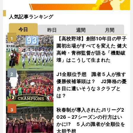
人気記事ランキング
今日
昨日
週間
月間
【高校野球】創部10年目の甲子
1
園初出場がすべてを変えた 健大
高崎・青栁監督が語る「機動破
壊」はこうして生まれた
J1全順位予想 識者５人が推す
2
優勝候補筆頭は？ J2降格の憂
き目に遭いそうな３クラブと
は？
秋春制が導入されたJ1リーグ2
3
026－27シーズンの行方はい
かに!? ５人の識者が全順位を
大胆予想