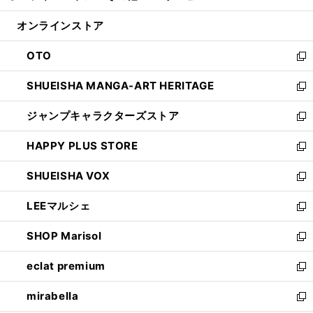
開
ン
ウ
オンラインストア
く
ド
ィ
ウ
ン
OTO
で
ド
新
開
ウ
し
SHUEISHA MANGA-ART HERITAGE
く
で
い
新
開
ウ
し
ジャンプキャラクターズストア
く
ィ
い
新
ン
ウ
し
HAPPY PLUS STORE
ド
ィ
い
新
ウ
ン
ウ
し
SHUEISHA VOX
で
ド
ィ
い
新
開
ウ
ン
ウ
し
LEEマルシェ
く
で
ド
ィ
い
新
開
ウ
ン
ウ
し
SHOP Marisol
く
で
ド
ィ
い
新
開
ウ
ン
ウ
し
eclat premium
く
で
ド
ィ
い
新
開
ウ
ン
ウ
し
mirabella
く
で
ド
ィ
い
新
開
ウ
ン