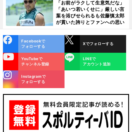
「お前がラクして生意気だな」
「あいつ若いくせに」厳しい言
葉を浴びせられるも佐藤慎太郎
が貫いた誇りとファンへの思い
cebo
X
Facebookで
Xでフォローする
ok
フォローする
uTube
LINE
YouTubeで
LINEで
チャンネル登録
アカウント追加
stagra
Instagramで
m
フォローする