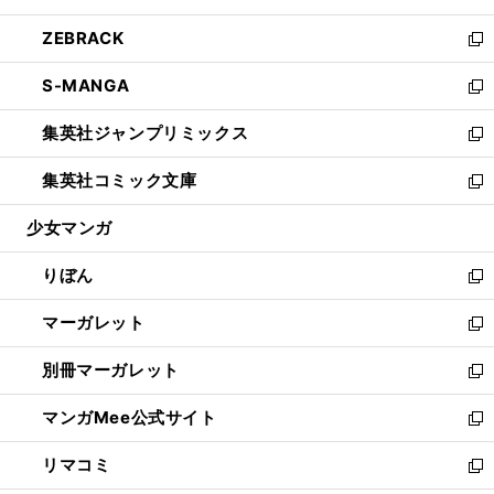
開
ウ
ン
ウ
し
ZEBRACK
く
で
ド
ィ
い
新
開
ウ
ン
ウ
し
S-MANGA
く
で
ド
ィ
い
新
開
ウ
ン
ウ
し
集英社ジャンプリミックス
く
で
ド
ィ
い
新
開
ウ
ン
ウ
し
集英社コミック文庫
く
で
ド
ィ
い
新
開
ウ
ン
ウ
し
少女マンガ
く
で
ド
ィ
い
開
ウ
ン
ウ
りぼん
く
で
ド
ィ
新
開
ウ
ン
し
マーガレット
く
で
ド
い
新
開
ウ
ウ
し
別冊マーガレット
く
で
ィ
い
新
開
ン
ウ
し
マンガMee公式サイト
く
ド
ィ
い
新
ウ
ン
ウ
し
リマコミ
で
ド
ィ
い
新
開
ウ
ン
ウ
し