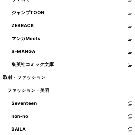
ド
ィ
い
新
開
ウ
ン
ウ
し
ジャンプTOON
く
で
ド
ィ
い
新
開
ウ
ン
ウ
し
ZEBRACK
く
で
ド
ィ
い
新
開
ウ
ン
ウ
し
マンガMeets
く
で
ド
ィ
い
新
開
ウ
ン
ウ
し
S-MANGA
く
で
ド
ィ
い
新
開
ウ
ン
ウ
し
集英社コミック文庫
く
で
ド
ィ
い
新
開
ウ
ン
ウ
し
取材・ファッション
く
で
ド
ィ
い
開
ウ
ン
ウ
ファッション・美容
く
で
ド
ィ
開
ウ
ン
Seventeen
く
で
ド
新
開
ウ
し
non-no
く
で
い
新
開
ウ
し
BAILA
く
ィ
い
新