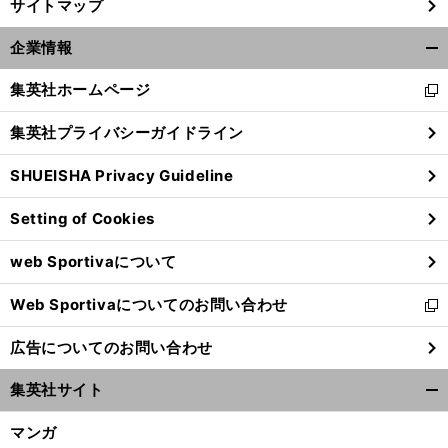
サイトマップ
企業情報
開
く/
集英社ホームページ
新
閉
し
じ
集英社プライバシーガイドライン
い
る
ウ
SHUEISHA Privacy Guideline
ィ
ン
Setting of Cookies
ド
ウ
web Sportivaについて
で
開
Web Sportivaについてのお問い合わせ
く
新
し
広告についてのお問い合わせ
い
ウ
集英社サイト
ィ
開
ン
く/
マンガ
ド
閉