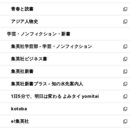
ウ
ン
ウ
し
青春と読書
で
ド
ィ
い
新
開
ウ
ン
ウ
し
アジア人物史
く
で
ド
ィ
い
新
開
ウ
ン
ウ
し
学芸・ノンフィクション・新書
く
で
ド
ィ
い
開
ウ
ン
ウ
集英社学芸部 - 学芸・ノンフィクション
く
で
ド
ィ
新
開
ウ
ン
し
集英社ビジネス書
く
で
ド
い
新
開
ウ
ウ
し
集英社新書
く
で
ィ
い
新
開
ン
ウ
し
集英社新書プラス - 知の水先案内人
く
ド
ィ
い
新
ウ
ン
ウ
し
1日5分で、明日は変わる よみタイ yomitai
で
ド
ィ
い
新
開
ウ
ン
ウ
し
kotoba
く
で
ド
ィ
い
新
開
ウ
ン
ウ
し
e!集英社
く
で
ド
ィ
い
新
開
ウ
ン
ウ
し