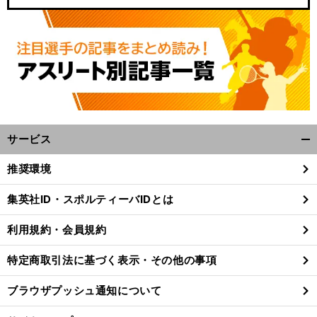
サービス
開
く/
推奨環境
】
お
前
閉
へ
じ
集英社ID・スポルティーバIDとは
る
利用規約・会員規約
特定商取引法に基づく表示・その他の事項
ブラウザプッシュ通知について