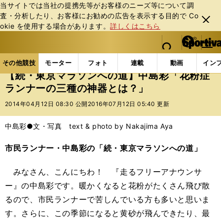
当サイトでは当社の提携先等がお客様のニーズ等について調
査・分析したり、お客様にお勧めの広告を表⽰する⽬的で Co
閉じ
okie を使⽤する場合があります。
詳しくはこちら
る
マイペ
web Sportiva (webスポルティーバ)
検索
メニュ
we
ー
その他競技の記事一覧
陸上
【続・東京マラソンへ
b
ジ
その他競技
モーター
フォト
連載
動画
イン
ス
【続・東京マラソンへの道】中島彩「花粉症
ポ
ランナーの三種の神器とは？」
ル
テ
2014年04月12日 08:30 公開
2016年07月12日 05:40 更新
ィ
ー
中島彩●文・写真 text & photo by Nakajima Aya
バ
市民ランナー・中島彩の「続・東京マラソンへの道」
みなさん、こんにちわ！ 『走るフリーアナウンサ
ー』の中島彩です。暖かくなると花粉がたくさん飛び散
るので、市民ランナーで苦しんでいる方も多いと思いま
す。さらに、この季節になると黄砂が飛んできたり、最