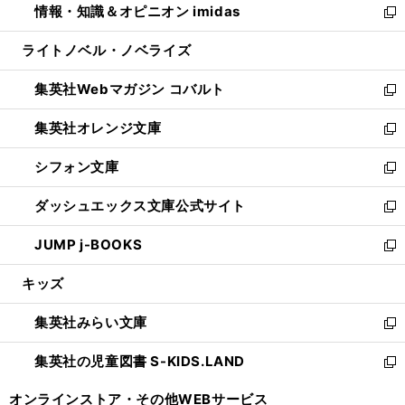
情報・知識＆オピニオン imidas
く
で
ド
ィ
い
新
開
ウ
ン
ウ
し
ライトノベル・ノベライズ
く
で
ド
ィ
い
開
ウ
ン
ウ
集英社Webマガジン コバルト
く
で
ド
ィ
新
開
ウ
ン
し
集英社オレンジ文庫
く
で
ド
い
新
開
ウ
ウ
し
シフォン文庫
く
で
ィ
い
新
開
ン
ウ
し
ダッシュエックス文庫公式サイト
く
ド
ィ
い
新
ウ
ン
ウ
し
JUMP j-BOOKS
で
ド
ィ
い
新
開
ウ
ン
ウ
し
キッズ
く
で
ド
ィ
い
開
ウ
ン
ウ
集英社みらい文庫
く
で
ド
ィ
新
開
ウ
ン
し
集英社の児童図書 S-KIDS.LAND
く
で
ド
い
新
開
ウ
ウ
し
オンラインストア・
その他WEBサービス
く
で
ィ
い