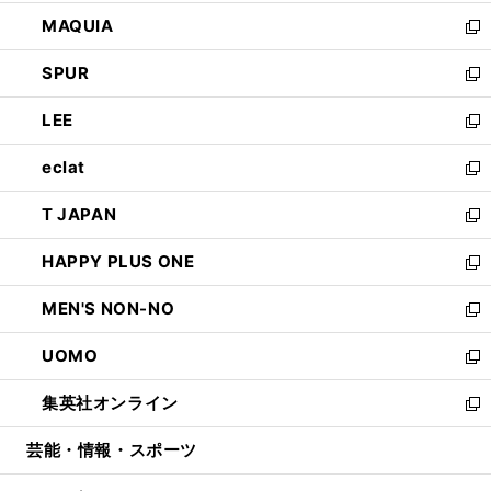
ン
ウ
し
MAQUIA
ド
ィ
い
新
ウ
ン
ウ
し
SPUR
で
ド
ィ
い
新
開
ウ
ン
ウ
し
LEE
く
で
ド
ィ
い
新
開
ウ
ン
ウ
し
eclat
く
で
ド
ィ
い
新
開
ウ
ン
ウ
し
T JAPAN
く
で
ド
ィ
い
新
開
ウ
ン
ウ
し
HAPPY PLUS ONE
く
で
ド
ィ
い
新
開
ウ
ン
ウ
し
MEN'S NON-NO
く
で
ド
ィ
い
新
開
ウ
ン
ウ
し
UOMO
く
で
ド
ィ
い
新
開
ウ
ン
ウ
し
集英社オンライン
く
で
ド
ィ
い
新
開
ウ
ン
ウ
し
芸能・情報・スポーツ
く
で
ド
ィ
い
開
ウ
ン
ウ