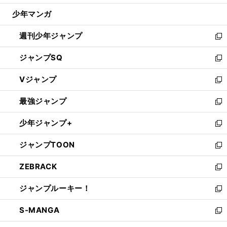
ウ
じ
少年マンガ
で
る
開
週刊少年ジャンプ
く
新
し
ジャンプSQ
い
新
ウ
し
Vジャンプ
ィ
い
新
ン
ウ
し
最強ジャンプ
ド
ィ
い
新
ウ
ン
ウ
し
少年ジャンプ+
で
ド
ィ
い
新
開
ウ
ン
ウ
し
ジャンプTOON
く
で
ド
ィ
い
新
開
ウ
ン
ウ
し
ZEBRACK
く
で
ド
ィ
い
新
開
ウ
ン
ウ
し
ジャンプルーキー！
く
で
ド
ィ
い
新
開
ウ
ン
ウ
し
S-MANGA
く
で
ド
ィ
い
新
開
ウ
ン
ウ
し