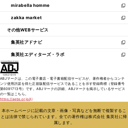
ウ
し
mirabella homme
く
で
ド
ィ
い
新
開
ウ
ン
ウ
し
zakka market
く
で
ド
ィ
い
新
開
ウ
ン
ウ
し
その他WEBサービス
く
で
ド
ィ
い
開
ウ
ン
ウ
集英社アドナビ
く
で
ド
ィ
新
開
ウ
ン
し
集英社エディターズ・ラボ
く
で
ド
い
新
開
ウ
ウ
し
く
で
ィ
い
開
ン
ウ
ABJマークは、この電子書店・電子書籍配信サービスが、著作権者からコンテ
く
ド
ィ
ンツ使用許諾を得た正規版配信サービスであることを示す登録商標（登録番号
ウ
ン
第6091713号）です。ABJマークの詳細、ABJマークを掲示しているサービス
で
ド
の一覧はこちら。
開
ウ
https://aebs.or.jp/
新
く
で
し
い
開
本ホームページに記載の文章・画像・写真などを無断で複製するこ
ウ
く
とは法律で禁じられています。全ての著作権は株式会社 集英社に帰
ィ
属します。
ン
ド