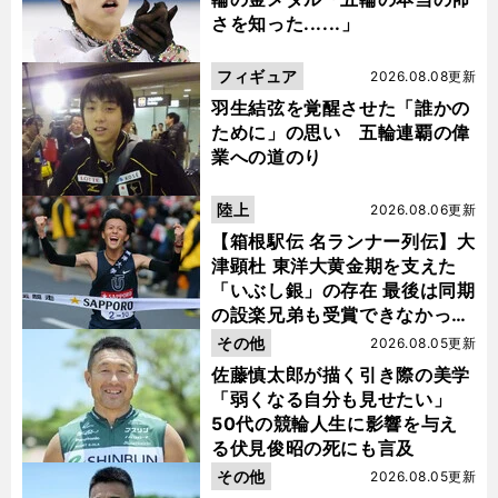
さを知った......」
フィギュア
2026.08.08更新
羽生結弦を覚醒させた「誰かの
ために」の思い 五輪連覇の偉
業への道のり
陸上
2026.08.06更新
【箱根駅伝 名ランナー列伝】大
津顕杜 東洋大黄金期を支えた
「いぶし銀」の存在 最後は同期
の設楽兄弟も受賞できなかった
金栗杯に輝く
その他
2026.08.05更新
佐藤慎太郎が描く引き際の美学
「弱くなる自分も見せたい」
50代の競輪人生に影響を与え
る伏見俊昭の死にも言及
その他
2026.08.05更新