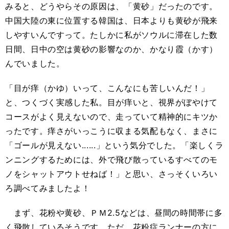
みると、どうやらその原因は、「黄砂」だったのです。
中国大陸の東に位置する韓国は、日本よりも黄砂が飛来
しやすいんですって。たしかに私がソウルに滞在した数
日間、日中の空は黄砂の影響なのか、かなり霞（かす）
んでいました。
「目が痒（かゆ）いって、こんなにも苦しいんだ！」
と、つくづく実感した私。目が痒いと、視界がぼやけて
コースがよく見えないので、走っていて精神的にキツか
ったです。痒さがいっこうに収まる気配もなく、まさに
「ゴールが見えない......」という気分でした。「楽しくラ
ンニングするためには、外で飛び散っているすべてのモ
ノをシャットアウトせねば！」と思い、さっそくいろい
ろ調べてみましたよ！
まず、花粉や黄砂、ＰＭ2.5などは、昼間の時間帯に多
く飛散しているそうです。ただ、花粉症ランナーの方に