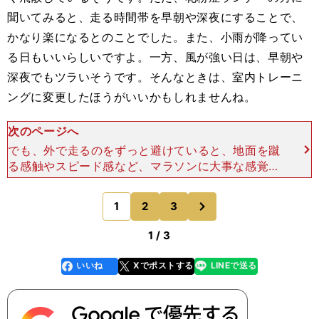
聞いてみると、走る時間帯を早朝や深夜にすることで、
かなり楽になるとのことでした。また、小雨が降ってい
る日もいいらしいですよ。一方、風が強い日は、早朝や
深夜でもツラいそうです。そんなときは、室内トレーニ
ングに変更したほうがいいかもしれませんね。
次のページへ
でも、外で走るのをずっと避けていると、地面を蹴
る感触やスピード感など、マラソンに大事な感覚を
忘れそうになります。できることなら、いろんな対
策を取って外で走りたいですよね。というわけで、
次
1
2
3
のページへ
花粉などを防いで
1 / 3
いいね
Xでポストする
LINEで送る
line
faceboo
x
k