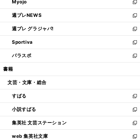
Myojo
く
で
ド
ィ
新
開
ウ
ン
し
週プレNEWS
く
で
ド
い
新
開
ウ
ウ
し
週プレ グラジャパ!
く
で
ィ
い
新
開
ン
ウ
し
Sportiva
く
ド
ィ
い
新
ウ
ン
ウ
し
パラスポ
で
ド
ィ
い
新
開
ウ
ン
ウ
し
書籍
く
で
ド
ィ
い
開
ウ
ン
ウ
文芸・文庫・総合
く
で
ド
ィ
開
ウ
ン
すばる
く
で
ド
新
開
ウ
し
小説すばる
く
で
い
新
開
ウ
し
集英社 文芸ステーション
く
ィ
い
新
ン
ウ
し
web 集英社文庫
ド
ィ
い
新