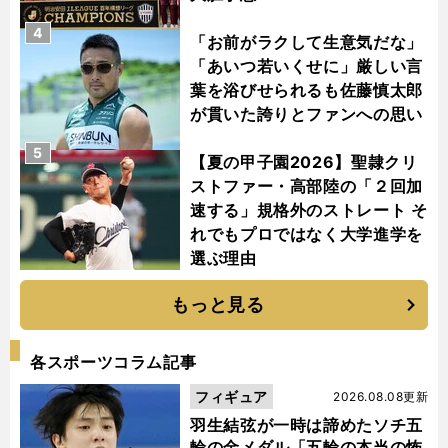
4
「お前がラクして生意気だな」
「あいつ若いくせに」厳しい言
葉を浴びせられるも佐藤慎太郎
が貫いた誇りとファンへの思い
5
【夏の甲子園2026】聖隷クリ
ストファー・高部陸の「２回加
速する」規格外のストレート そ
れでもプロではなく大学進学を
選ぶ理由
もっと見る
各スポーツコラム記事
フィギュア
2026.08.08更新
羽生結弦が一時は諦めたソチ五
輪の金メダル「五輪の本当の怖