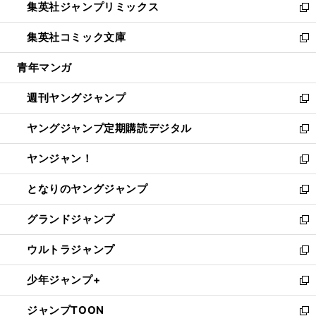
集英社ジャンプリミックス
く
で
ド
ィ
い
新
開
ウ
ン
ウ
し
集英社コミック文庫
く
で
ド
ィ
い
新
開
ウ
ン
ウ
し
青年マンガ
く
で
ド
ィ
い
開
ウ
ン
ウ
週刊ヤングジャンプ
く
で
ド
ィ
新
開
ウ
ン
し
ヤングジャンプ定期購読デジタル
く
で
ド
い
新
開
ウ
ウ
し
ヤンジャン！
く
で
ィ
い
新
開
ン
ウ
し
となりのヤングジャンプ
く
ド
ィ
い
新
ウ
ン
ウ
し
グランドジャンプ
で
ド
ィ
い
新
開
ウ
ン
ウ
し
ウルトラジャンプ
く
で
ド
ィ
い
新
開
ウ
ン
ウ
し
少年ジャンプ+
く
で
ド
ィ
い
新
開
ウ
ン
ウ
し
ジャンプTOON
く
で
ド
ィ
い
新