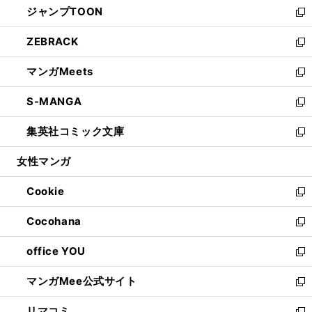
ジャンプTOON
く
で
ド
ィ
い
新
開
ウ
ン
ウ
し
ZEBRACK
く
で
ド
ィ
い
新
開
ウ
ン
ウ
し
マンガMeets
く
で
ド
ィ
い
新
開
ウ
ン
ウ
し
S-MANGA
く
で
ド
ィ
い
新
開
ウ
ン
ウ
し
集英社コミック文庫
く
で
ド
ィ
い
新
開
ウ
ン
ウ
し
女性マンガ
く
で
ド
ィ
い
開
ウ
ン
ウ
Cookie
く
で
ド
ィ
新
開
ウ
ン
し
Cocohana
く
で
ド
い
新
開
ウ
ウ
し
office YOU
く
で
ィ
い
新
開
ン
ウ
し
マンガMee公式サイト
く
ド
ィ
い
新
ウ
ン
ウ
し
リマコミ
で