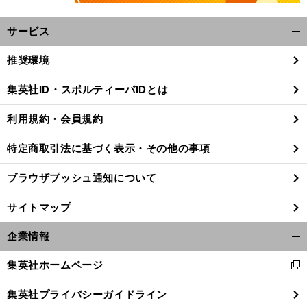
サービス
開
く/
推奨環境
閉
じ
集英社ID・スポルティーバIDとは
る
車
。
、
今
」
利用規約・会員規約
いすバスケU23世界選手権で金メダルを狙う日本
ディフェンスの要
赤石竜我「
回のU23は強いですよ
特定商取引法に基づく表示・その他の事項
ブラウザプッシュ通知について
サイトマップ
企業情報
開
く/
集英社ホームページ
新
閉
し
じ
集英社プライバシーガイドライン
い
る