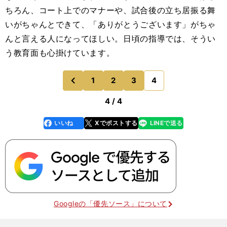
ちろん、コート上でのマナーや、試合後の立ち居振る舞
いがちゃんとできて、「ありがとうございます」がちゃ
んと言える人になってほしい。日頃の指導では、そうい
う教育面も心掛けています。
1
2
3
4
のページへ
前
4 / 4
いいね
Xでポストする
LINEで送る
line
faceboo
x
k
Googleの「優先ソース」について