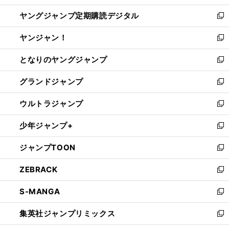
開
ウ
ン
し
ヤングジャンプ定期購読デジタル
く
で
ド
い
新
開
ウ
ウ
し
ヤンジャン！
く
で
ィ
い
新
開
ン
ウ
し
となりのヤングジャンプ
く
ド
ィ
い
新
ウ
ン
ウ
し
グランドジャンプ
で
ド
ィ
い
新
開
ウ
ン
ウ
し
ウルトラジャンプ
く
で
ド
ィ
い
新
開
ウ
ン
ウ
し
少年ジャンプ+
く
で
ド
ィ
い
新
開
ウ
ン
ウ
し
ジャンプTOON
く
で
ド
ィ
い
新
開
ウ
ン
ウ
し
ZEBRACK
く
で
ド
ィ
い
新
開
ウ
ン
ウ
し
S-MANGA
く
で
ド
ィ
い
新
開
ウ
ン
ウ
し
集英社ジャンプリミックス
く
で
ド
ィ
い
新
開
ウ
ン
ウ
し