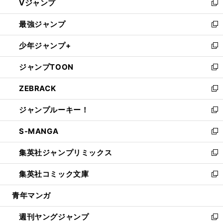
Vジャンプ
ィ
い
新
ン
ウ
し
最強ジャンプ
ド
ィ
い
新
ウ
ン
ウ
し
少年ジャンプ+
で
ド
ィ
い
新
開
ウ
ン
ウ
し
ジャンプTOON
く
で
ド
ィ
い
新
開
ウ
ン
ウ
し
ZEBRACK
く
で
ド
ィ
い
新
開
ウ
ン
ウ
し
ジャンプルーキー！
く
で
ド
ィ
い
新
開
ウ
ン
ウ
し
S-MANGA
く
で
ド
ィ
い
新
開
ウ
ン
ウ
し
集英社ジャンプリミックス
く
で
ド
ィ
い
新
開
ウ
ン
ウ
し
集英社コミック文庫
く
で
ド
ィ
い
新
開
ウ
ン
ウ
し
青年マンガ
く
で
ド
ィ
い
開
ウ
ン
ウ
週刊ヤングジャンプ
く
で
ド
ィ
新