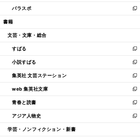
ウ
ン
ウ
し
パラスポ
で
ド
ィ
い
新
開
ウ
ン
ウ
し
書籍
く
で
ド
ィ
い
開
ウ
ン
ウ
文芸・文庫・総合
く
で
ド
ィ
開
ウ
ン
すばる
く
で
ド
新
開
ウ
し
小説すばる
く
で
い
新
開
ウ
し
集英社 文芸ステーション
く
ィ
い
新
ン
ウ
し
web 集英社文庫
ド
ィ
い
新
ウ
ン
ウ
し
青春と読書
で
ド
ィ
い
新
開
ウ
ン
ウ
し
アジア人物史
く
で
ド
ィ
い
新
開
ウ
ン
ウ
し
学芸・ノンフィクション・新書
く
で
ド
ィ
い
開
ウ
ン
ウ