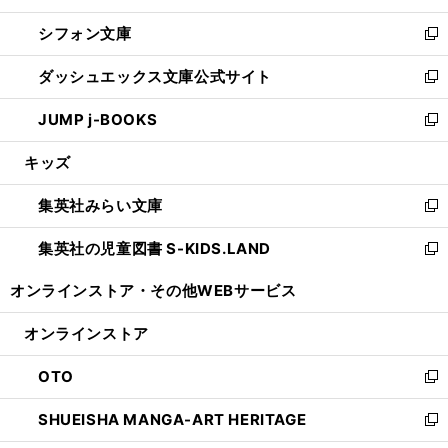
開
ウ
ウ
し
シフォン文庫
く
で
ィ
い
新
開
ン
ウ
し
ダッシュエックス文庫公式サイト
く
ド
ィ
い
新
ウ
ン
ウ
し
JUMP j-BOOKS
で
ド
ィ
い
新
開
ウ
ン
ウ
し
キッズ
く
で
ド
ィ
い
開
ウ
ン
ウ
集英社みらい文庫
く
で
ド
ィ
新
開
ウ
ン
し
集英社の児童図書 S-KIDS.LAND
く
で
ド
い
新
開
ウ
ウ
し
オンラインストア・
その他WEBサービス
く
で
ィ
い
開
ン
ウ
オンラインストア
く
ド
ィ
ウ
ン
OTO
で
ド
新
開
ウ
し
SHUEISHA MANGA-ART HERITAGE
く
で
い
新
開
ウ
し