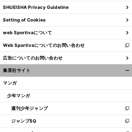
ウ
SHUEISHA Privacy Guideline
ィ
ン
Setting of Cookies
ド
ウ
web Sportivaについて
で
開
Web Sportivaについてのお問い合わせ
く
新
し
広告についてのお問い合わせ
い
ウ
集英社サイト
ィ
開
ン
く/
マンガ
ド
閉
ウ
じ
少年マンガ
で
る
開
週刊少年ジャンプ
く
新
し
ジャンプSQ
い
新
ウ
し