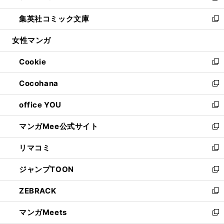
開
ウ
ン
ウ
し
集英社コミック文庫
く
で
ド
ィ
い
新
開
ウ
ン
ウ
し
女性マンガ
く
で
ド
ィ
い
開
ウ
ン
ウ
Cookie
く
で
ド
ィ
新
開
ウ
ン
し
Cocohana
く
で
ド
い
新
開
ウ
ウ
し
office YOU
く
で
ィ
い
新
開
ン
ウ
し
マンガMee公式サイト
く
ド
ィ
い
新
ウ
ン
ウ
し
リマコミ
で
ド
ィ
い
新
開
ウ
ン
ウ
し
ジャンプTOON
く
で
ド
ィ
い
新
開
ウ
ン
ウ
し
ZEBRACK
く
で
ド
ィ
い
新
開
ウ
ン
ウ
し
マンガMeets
く
で
ド
ィ
い
新
開
ウ
ン