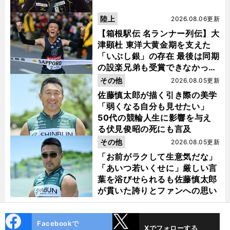
陸上
2026.08.06更新
【箱根駅伝 名ランナー列伝】大
津顕杜 東洋大黄金期を支えた
「いぶし銀」の存在 最後は同期
の設楽兄弟も受賞できなかった
金栗杯に輝く
その他
2026.08.05更新
佐藤慎太郎が描く引き際の美学
「弱くなる自分も見せたい」
50代の競輪人生に影響を与え
る伏見俊昭の死にも言及
その他
2026.08.05更新
「お前がラクして生意気だな」
「あいつ若いくせに」厳しい言
葉を浴びせられるも佐藤慎太郎
が貫いた誇りとファンへの思い
cebo
X
Facebookで
Xでフォローする
ok