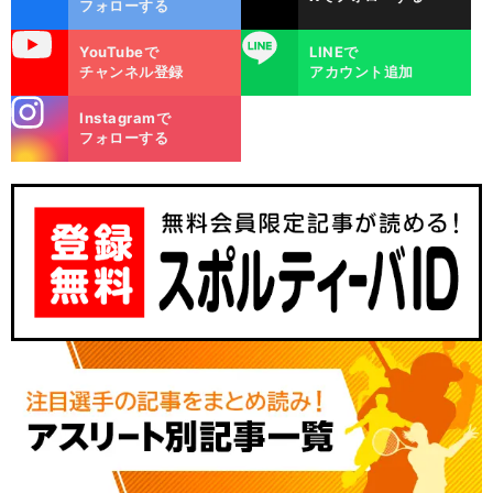
フォローする
uTube
LINE
YouTubeで
LINEで
チャンネル登録
アカウント追加
stagra
Instagramで
m
フォローする