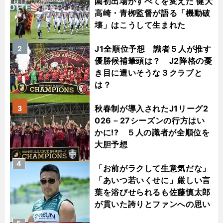
園初出場がすべてを変えた 健大
高崎・青栁監督が語る「機動破
壊」はこうして生まれた
J1全順位予想 識者５人が推す
2
優勝候補筆頭は？ J2降格の憂
き目に遭いそうな３クラブと
は？
秋春制が導入されたJ1リーグ2
3
026－27シーズンの行方はい
かに!? ５人の識者が全順位を
大胆予想
4
「お前がラクして生意気だな」
「あいつ若いくせに」厳しい言
葉を浴びせられるも佐藤慎太郎
が貫いた誇りとファンへの思い