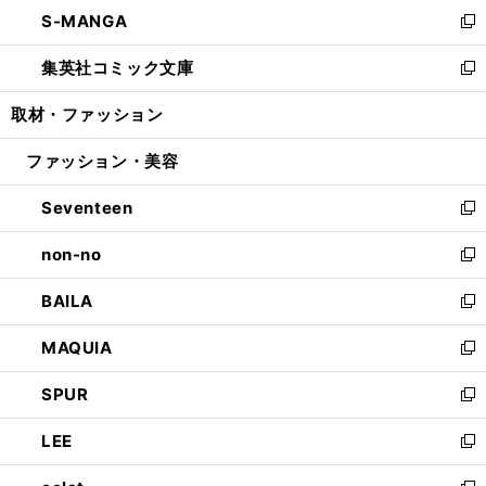
ウ
し
S-MANGA
く
で
ド
ィ
い
新
開
ウ
ン
ウ
し
集英社コミック文庫
く
で
ド
ィ
い
新
開
ウ
ン
ウ
し
取材・ファッション
く
で
ド
ィ
い
開
ウ
ン
ウ
ファッション・美容
く
で
ド
ィ
開
ウ
ン
Seventeen
く
で
ド
新
開
ウ
し
non-no
く
で
い
新
開
ウ
し
BAILA
く
ィ
い
新
ン
ウ
し
MAQUIA
ド
ィ
い
新
ウ
ン
ウ
し
SPUR
で
ド
ィ
い
新
開
ウ
ン
ウ
し
LEE
く
で
ド
ィ
い
新
開
ウ
ン
ウ
し