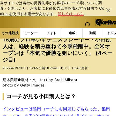
当サイトでは当社の提携先等がお客様のニーズ等について調
査・分析したり、お客様にお勧めの広告を表⽰する⽬的で Co
閉じ
okie を使⽤する場合があります。
詳しくはこちら
る
マイペ
web Sportiva (webスポルティーバ)
検索
メニュ
we
ー
その他競技の記事一覧
パラスポーツ
16歳のプロ
b
ジ
その他競技
モーター
フォト
連載
動画
イン
ス
16歳のプロ車いすテニスプレーヤー・小田凱
ポ
人は、経験を積み重ねて今季飛躍中。全米オ
ル
ープンは「本気で優勝を狙いにいく」 (4ペー
テ
ィ
ジ目)
ー
2022年09月01日 16:45 公開
2022年09月01日 16:48 更新
バ
荒木美晴●取材・文 text by Araki Miharu
photo by Getty Images
コーチが見る小田凱人とは？
インタビューは熊田コーチにも同席してもらった。熊田