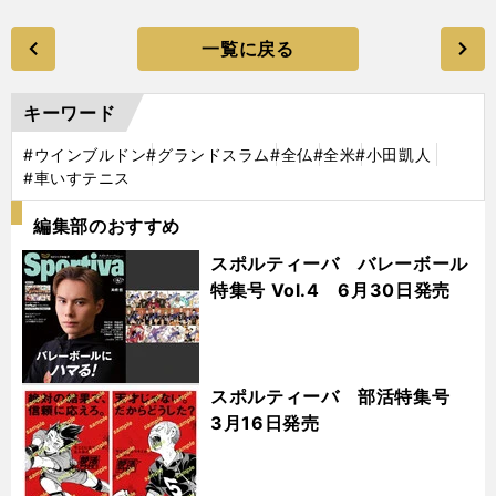
一覧に戻る
キーワード
#ウインブルドン
#グランドスラム
#全仏
#全米
#小田凱人
#車いすテニス
編集部のおすすめ
スポルティーバ バレーボール
特集号 Vol.4 6月30日発売
スポルティーバ 部活特集号
3月16日発売