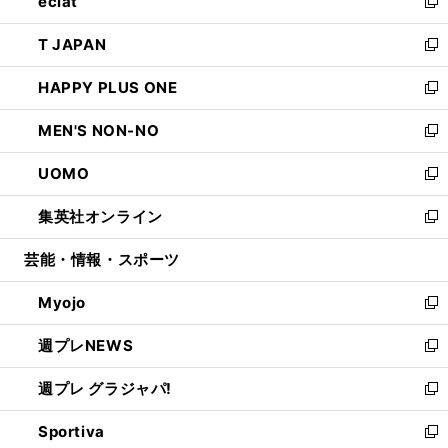
eclat
く
で
ド
ィ
い
新
開
ウ
ン
ウ
し
T JAPAN
く
で
ド
ィ
い
新
開
ウ
ン
ウ
し
HAPPY PLUS ONE
く
で
ド
ィ
い
新
開
ウ
ン
ウ
し
MEN'S NON-NO
く
で
ド
ィ
い
新
開
ウ
ン
ウ
し
UOMO
く
で
ド
ィ
い
新
開
ウ
ン
ウ
し
集英社オンライン
く
で
ド
ィ
い
新
開
ウ
ン
ウ
し
芸能・情報・スポーツ
く
で
ド
ィ
い
開
ウ
ン
ウ
Myojo
く
で
ド
ィ
新
開
ウ
ン
し
週プレNEWS
く
で
ド
い
新
開
ウ
ウ
し
週プレ グラジャパ!
く
で
ィ
い
新
開
ン
ウ
し
Sportiva
く
ド
ィ
い
新