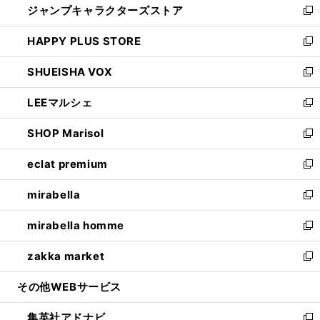
ジャンプキャラクターズストア
く
ィ
い
新
ン
ウ
し
HAPPY PLUS STORE
ド
ィ
い
新
ウ
ン
ウ
し
SHUEISHA VOX
で
ド
ィ
い
新
開
ウ
ン
ウ
し
LEEマルシェ
く
で
ド
ィ
い
新
開
ウ
ン
ウ
し
SHOP Marisol
く
で
ド
ィ
い
新
開
ウ
ン
ウ
し
eclat premium
く
で
ド
ィ
い
新
開
ウ
ン
ウ
し
mirabella
く
で
ド
ィ
い
新
開
ウ
ン
ウ
し
mirabella homme
く
で
ド
ィ
い
新
開
ウ
ン
ウ
し
zakka market
く
で
ド
ィ
い
新
開
ウ
ン
ウ
し
その他WEBサービス
く
で
ド
ィ
い
開
ウ
ン
ウ
集英社アドナビ
く
で
ド
ィ