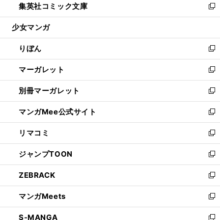
集英社コミック文庫
く
で
ド
ィ
い
新
開
ウ
ン
ウ
し
少女マンガ
く
で
ド
ィ
い
開
ウ
ン
ウ
りぼん
く
で
ド
ィ
新
開
ウ
ン
し
マーガレット
く
で
ド
い
新
開
ウ
ウ
し
別冊マーガレット
く
で
ィ
い
新
開
ン
ウ
し
マンガMee公式サイト
く
ド
ィ
い
新
ウ
ン
ウ
し
リマコミ
で
ド
ィ
い
新
開
ウ
ン
ウ
し
ジャンプTOON
く
で
ド
ィ
い
新
開
ウ
ン
ウ
し
ZEBRACK
く
で
ド
ィ
い
新
開
ウ
ン
ウ
し
マンガMeets
く
で
ド
ィ
い
新
開
ウ
ン
ウ
し
S-MANGA
く
で
ド
ィ
い
新