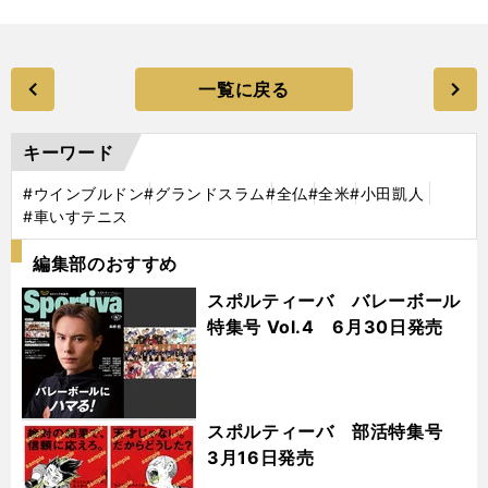
一覧に戻る
キーワード
#ウインブルドン
#グランドスラム
#全仏
#全米
#小田凱人
#車いすテニス
編集部のおすすめ
スポルティーバ バレーボール
特集号 Vol.4 6月30日発売
スポルティーバ 部活特集号
3月16日発売