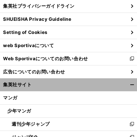
し
じ
集英社プライバシーガイドライン
い
る
ウ
SHUEISHA Privacy Guideline
ィ
ン
Setting of Cookies
ド
ウ
web Sportivaについて
で
開
Web Sportivaについてのお問い合わせ
く
新
し
広告についてのお問い合わせ
い
ウ
集英社サイト
ィ
開
ン
く/
マンガ
ド
閉
ウ
じ
少年マンガ
で
る
開
週刊少年ジャンプ
く
新
し