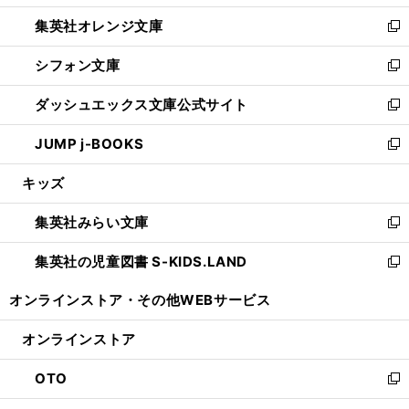
開
ウ
ン
し
集英社オレンジ文庫
く
で
ド
い
新
開
ウ
ウ
し
シフォン文庫
く
で
ィ
い
新
開
ン
ウ
し
ダッシュエックス文庫公式サイト
く
ド
ィ
い
新
ウ
ン
ウ
し
JUMP j-BOOKS
で
ド
ィ
い
新
開
ウ
ン
ウ
し
キッズ
く
で
ド
ィ
い
開
ウ
ン
ウ
集英社みらい文庫
く
で
ド
ィ
新
開
ウ
ン
し
集英社の児童図書 S-KIDS.LAND
く
で
ド
い
新
開
ウ
ウ
し
オンラインストア・
その他WEBサービス
く
で
ィ
い
開
ン
ウ
オンラインストア
く
ド
ィ
ウ
ン
OTO
で
ド
新
開
ウ
し