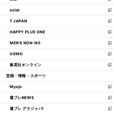
新
開
ウ
ン
ウ
し
eclat
く
で
ド
ィ
い
新
開
ウ
ン
ウ
し
T JAPAN
く
で
ド
ィ
い
新
開
ウ
ン
ウ
し
HAPPY PLUS ONE
く
で
ド
ィ
い
新
開
ウ
ン
ウ
し
MEN'S NON-NO
く
で
ド
ィ
い
新
開
ウ
ン
ウ
し
UOMO
く
で
ド
ィ
い
新
開
ウ
ン
ウ
し
集英社オンライン
く
で
ド
ィ
い
新
開
ウ
ン
ウ
し
芸能・情報・スポーツ
く
で
ド
ィ
い
開
ウ
ン
ウ
Myojo
く
で
ド
ィ
新
開
ウ
ン
し
週プレNEWS
く
で
ド
い
新
開
ウ
ウ
し
週プレ グラジャパ!
く
で
ィ
い
新
開