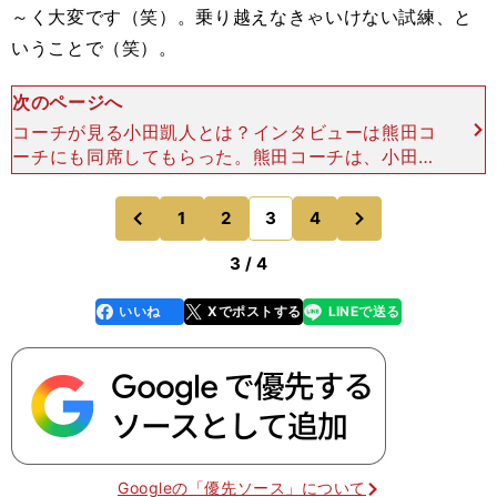
～く大変です（笑）。乗り越えなきゃいけない試練、と
いうことで（笑）。
次のページへ
コーチが見る小田凱人とは？インタビューは熊田コ
ーチにも同席してもらった。熊田コーチは、小田が
中学生のころから岐阜インターナショナルテニスク
ラブで指導している。飛躍のシーズンを迎え、挑戦
次
1
2
3
4
のページへ
のページへ
を続ける小田の
前
3 / 4
いいね
Xでポストする
LINEで送る
line
faceboo
x
k
Googleの「優先ソース」について