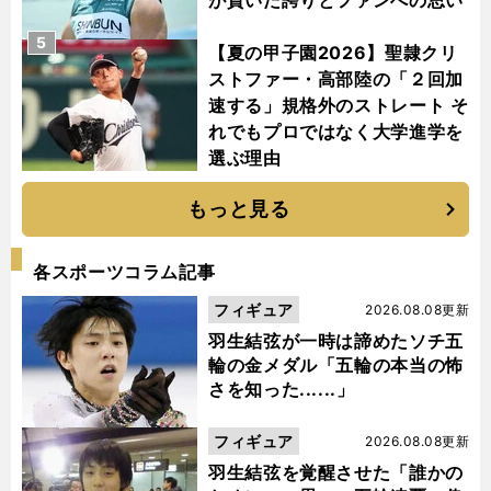
が貫いた誇りとファンへの思い
5
【夏の甲子園2026】聖隷クリ
ストファー・高部陸の「２回加
速する」規格外のストレート そ
れでもプロではなく大学進学を
選ぶ理由
もっと見る
各スポーツコラム記事
フィギュア
2026.08.08更新
羽生結弦が一時は諦めたソチ五
輪の金メダル「五輪の本当の怖
さを知った......」
フィギュア
2026.08.08更新
羽生結弦を覚醒させた「誰かの