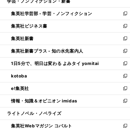
学芸・ノンフィクション・新書
く
で
ド
ィ
い
開
ウ
ン
ウ
集英社学芸部 - 学芸・ノンフィクション
く
で
ド
ィ
新
開
ウ
ン
し
集英社ビジネス書
く
で
ド
い
新
開
ウ
ウ
し
集英社新書
く
で
ィ
い
新
開
ン
ウ
し
集英社新書プラス - 知の水先案内人
く
ド
ィ
い
新
ウ
ン
ウ
し
1日5分で、明日は変わる よみタイ yomitai
で
ド
ィ
い
新
開
ウ
ン
ウ
し
kotoba
く
で
ド
ィ
い
新
開
ウ
ン
ウ
し
e!集英社
く
で
ド
ィ
い
新
開
ウ
ン
ウ
し
情報・知識＆オピニオン imidas
く
で
ド
ィ
い
新
開
ウ
ン
ウ
し
ライトノベル・ノベライズ
く
で
ド
ィ
い
開
ウ
ン
ウ
集英社Webマガジン コバルト
く
で
ド
ィ
新