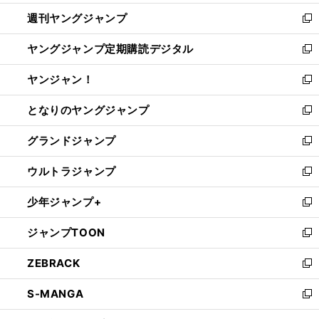
開
ウ
ン
ウ
週刊ヤングジャンプ
く
で
ド
ィ
新
開
ウ
ン
し
ヤングジャンプ定期購読デジタル
く
で
ド
い
新
開
ウ
ウ
し
ヤンジャン！
く
で
ィ
い
新
開
ン
ウ
し
となりのヤングジャンプ
く
ド
ィ
い
新
ウ
ン
ウ
し
グランドジャンプ
で
ド
ィ
い
新
開
ウ
ン
ウ
し
ウルトラジャンプ
く
で
ド
ィ
い
新
開
ウ
ン
ウ
し
少年ジャンプ+
く
で
ド
ィ
い
新
開
ウ
ン
ウ
し
ジャンプTOON
く
で
ド
ィ
い
新
開
ウ
ン
ウ
し
ZEBRACK
く
で
ド
ィ
い
新
開
ウ
ン
ウ
し
S-MANGA
く
で
ド
ィ
い
新
開
ウ
ン
ウ
し