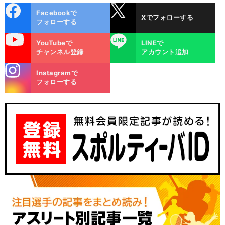
cebo
X
Facebookで
Xでフォローする
ok
フォローする
uTube
LINE
YouTubeで
LINEで
チャンネル登録
アカウント追加
stagra
Instagramで
m
フォローする