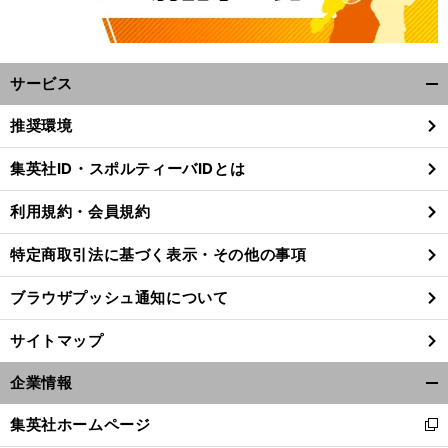
サービス
開
く/
推奨環境
閉
じ
集英社ID・スポルティーバIDとは
る
利用規約・会員規約
特定商取引法に基づく表示・その他の事項
ブラウザプッシュ通知について
サイトマップ
企業情報
開
前
く/
集英社ホームページ
へ
新
閉