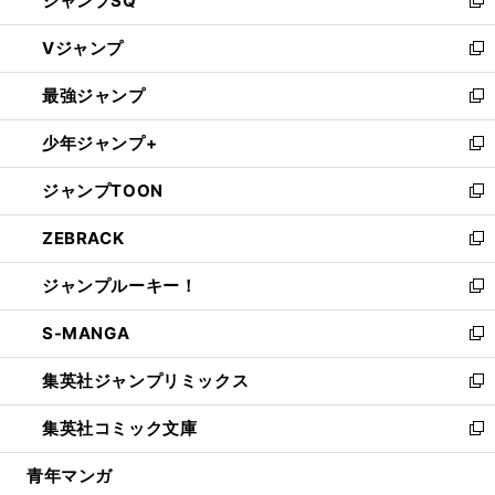
ジャンプSQ
い
新
ウ
し
Vジャンプ
ィ
い
新
ン
ウ
し
最強ジャンプ
ド
ィ
い
新
ウ
ン
ウ
し
少年ジャンプ+
で
ド
ィ
い
新
開
ウ
ン
ウ
し
ジャンプTOON
く
で
ド
ィ
い
新
開
ウ
ン
ウ
し
ZEBRACK
く
で
ド
ィ
い
新
開
ウ
ン
ウ
し
ジャンプルーキー！
く
で
ド
ィ
い
新
開
ウ
ン
ウ
し
S-MANGA
く
で
ド
ィ
い
新
開
ウ
ン
ウ
し
集英社ジャンプリミックス
く
で
ド
ィ
い
新
開
ウ
ン
ウ
し
集英社コミック文庫
く
で
ド
ィ
い
新
開
ウ
ン
ウ
し
青年マンガ
く
で
ド
ィ
い