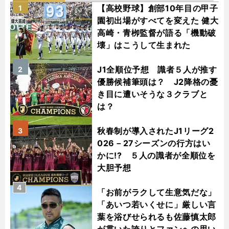
【高校野球】創部10年目の甲子
1
園初出場がすべてを変えた 健大
高崎・青栁監督が語る「機動破
壊」はこうして生まれた
J1全順位予想 識者５人が推す
2
優勝候補筆頭は？ J2降格の憂
き目に遭いそうな３クラブと
は？
秋春制が導入されたJ1リーグ2
3
026－27シーズンの行方はい
かに!? ５人の識者が全順位を
大胆予想
4
「お前がラクして生意気だな」
「あいつ若いくせに」厳しい言
葉を浴びせられるも佐藤慎太郎