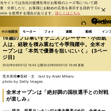
当サイトでは当社の提携先等がお客様のニーズ等について調
査・分析したり、お客様にお勧めの広告を表⽰する⽬的で Co
閉じ
okie を使⽤する場合があります。
詳しくはこちら
る
マイペ
web Sportiva (webスポルティーバ)
検索
メニュ
we
ー
その他競技の記事一覧
パラスポーツ
16歳のプロ
b
ジ
その他競技
モーター
フォト
連載
動画
イン
ス
16歳のプロ車いすテニスプレーヤー・小田凱
ポ
人は、経験を積み重ねて今季飛躍中。全米オ
ル
ープンは「本気で優勝を狙いにいく」 (3ペー
テ
ィ
ジ目)
ー
2022年09月01日 16:45 公開
2022年09月01日 16:48 更新
バ
荒木美晴●取材・文 text by Araki Miharu
photo by Getty Images
全米オープンは「絶好調の国枝選手との対戦
が楽しみ」
―― 現在、世界ランキングは過去最高の6位。全米オー