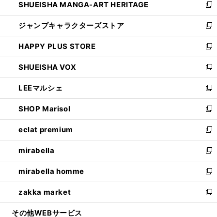
SHUEISHA MANGA-ART HERITAGE
く
で
い
新
開
ウ
し
ジャンプキャラクターズストア
く
ィ
い
新
ン
ウ
し
HAPPY PLUS STORE
ド
ィ
い
新
ウ
ン
ウ
し
SHUEISHA VOX
で
ド
ィ
い
新
開
ウ
ン
ウ
し
LEEマルシェ
く
で
ド
ィ
い
新
開
ウ
ン
ウ
し
SHOP Marisol
く
で
ド
ィ
い
新
開
ウ
ン
ウ
し
eclat premium
く
で
ド
ィ
い
新
開
ウ
ン
ウ
し
mirabella
く
で
ド
ィ
い
新
開
ウ
ン
ウ
し
mirabella homme
く
で
ド
ィ
い
新
開
ウ
ン
ウ
し
zakka market
く
で
ド
ィ
い
新
開
ウ
ン
ウ
し
その他WEBサービス
く
で
ド
ィ
い