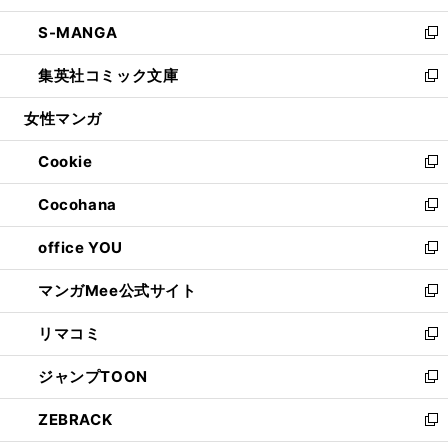
開
ウ
ン
ウ
し
S-MANGA
く
で
ド
ィ
い
新
開
ウ
ン
ウ
し
集英社コミック文庫
く
で
ド
ィ
い
新
開
ウ
ン
ウ
し
女性マンガ
く
で
ド
ィ
い
開
ウ
ン
ウ
Cookie
く
で
ド
ィ
新
開
ウ
ン
し
Cocohana
く
で
ド
い
新
開
ウ
ウ
し
office YOU
く
で
ィ
い
新
開
ン
ウ
し
マンガMee公式サイト
く
ド
ィ
い
新
ウ
ン
ウ
し
リマコミ
で
ド
ィ
い
新
開
ウ
ン
ウ
し
ジャンプTOON
く
で
ド
ィ
い
新
開
ウ
ン
ウ
し
ZEBRACK
く
で
ド
ィ
い
新
開
ウ
ン
ウ
し