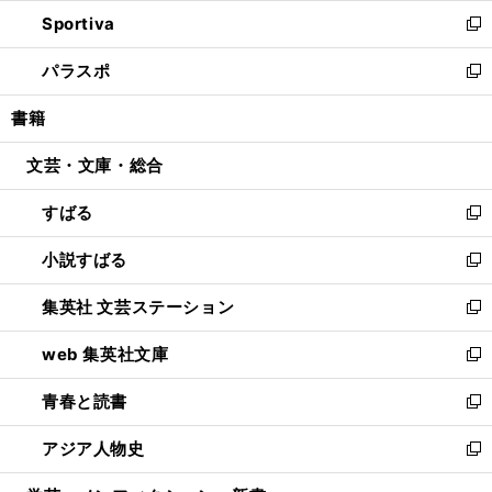
ン
ウ
し
Sportiva
く
ド
ィ
い
新
ウ
ン
ウ
し
パラスポ
で
ド
ィ
い
新
開
ウ
ン
ウ
し
書籍
く
で
ド
ィ
い
開
ウ
ン
ウ
文芸・文庫・総合
く
で
ド
ィ
開
ウ
ン
すばる
く
で
ド
新
開
ウ
し
小説すばる
く
で
い
新
開
ウ
し
集英社 文芸ステーション
く
ィ
い
新
ン
ウ
し
web 集英社文庫
ド
ィ
い
新
ウ
ン
ウ
し
青春と読書
で
ド
ィ
い
新
開
ウ
ン
ウ
し
アジア人物史
く
で
ド
ィ
い
新
開
ウ
ン
ウ
し