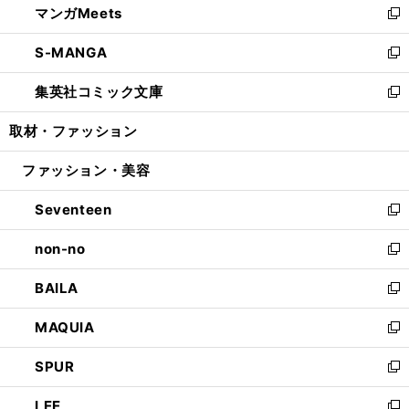
マンガMeets
く
で
ド
ィ
い
新
開
ウ
ン
ウ
し
S-MANGA
く
で
ド
ィ
い
新
開
ウ
ン
ウ
し
集英社コミック文庫
く
で
ド
ィ
い
新
開
ウ
ン
ウ
し
取材・ファッション
く
で
ド
ィ
い
開
ウ
ン
ウ
ファッション・美容
く
で
ド
ィ
開
ウ
ン
Seventeen
く
で
ド
新
開
ウ
し
non-no
く
で
い
新
開
ウ
し
BAILA
く
ィ
い
新
ン
ウ
し
MAQUIA
ド
ィ
い
新
ウ
ン
ウ
し
SPUR
で
ド
ィ
い
新
開
ウ
ン
ウ
し
LEE
く
で
ド
ィ
い