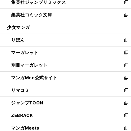
集英社ジャンプリミックス
く
で
ド
ィ
い
新
開
ウ
ン
ウ
し
集英社コミック文庫
く
で
ド
ィ
い
新
開
ウ
ン
ウ
し
少女マンガ
く
で
ド
ィ
い
開
ウ
ン
ウ
りぼん
く
で
ド
ィ
新
開
ウ
ン
し
マーガレット
く
で
ド
い
新
開
ウ
ウ
し
別冊マーガレット
く
で
ィ
い
新
開
ン
ウ
し
マンガMee公式サイト
く
ド
ィ
い
新
ウ
ン
ウ
し
リマコミ
で
ド
ィ
い
新
開
ウ
ン
ウ
し
ジャンプTOON
く
で
ド
ィ
い
新
開
ウ
ン
ウ
し
ZEBRACK
く
で
ド
ィ
い
新
開
ウ
ン
ウ
し
マンガMeets
く
で
ド
ィ
い
新