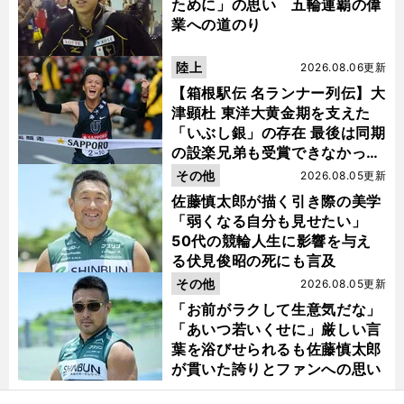
ために」の思い 五輪連覇の偉
業への道のり
陸上
2026.08.06更新
【箱根駅伝 名ランナー列伝】大
津顕杜 東洋大黄金期を支えた
「いぶし銀」の存在 最後は同期
の設楽兄弟も受賞できなかった
金栗杯に輝く
その他
2026.08.05更新
佐藤慎太郎が描く引き際の美学
「弱くなる自分も見せたい」
50代の競輪人生に影響を与え
る伏見俊昭の死にも言及
その他
2026.08.05更新
「お前がラクして生意気だな」
「あいつ若いくせに」厳しい言
葉を浴びせられるも佐藤慎太郎
が貫いた誇りとファンへの思い