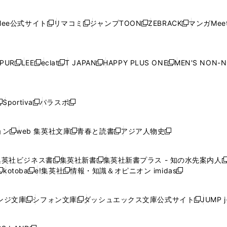
開
開
で
開
開
開
い
い
い
い
い
ン
ド
ン
ド
ン
ド
ン
く
く
開
く
く
く
ウ
ウ
ウ
ウ
ウ
ド
ウ
ド
ウ
ド
ウ
ド
ee公式サイト
リマコミ
ジャンプTOON
ZEBRACK
マンガMeet
く
新
新
新
新
ィ
ィ
ィ
ィ
ィ
ウ
で
ウ
で
ウ
で
ウ
し
し
し
し
ン
ン
ン
ン
ン
で
開
で
開
で
開
で
い
い
い
い
ド
ド
ド
ド
ド
開
く
開
く
開
く
開
ウ
ウ
ウ
ウ
ウ
ウ
ウ
ウ
ウ
PUR
LEE
eclat
T JAPAN
HAPPY PLUS ONE
MEN'S NON-
く
く
く
く
新
新
新
新
新
ィ
ィ
ィ
ィ
で
で
で
で
で
し
し
し
し
し
ン
ン
ン
ン
開
開
開
開
開
い
い
い
い
い
ド
ド
ド
ド
く
く
く
く
く
ウ
ウ
ウ
ウ
ウ
ウ
ウ
ウ
ウ
Sportiva
パラスポ
新
新
ィ
ィ
ィ
ィ
ィ
で
で
で
で
し
し
し
ン
ン
ン
ン
ン
開
開
開
開
い
い
い
ド
ド
ド
ド
ド
ョン
web 集英社文庫
青春と読書
アジア人物史
く
く
く
く
新
新
新
新
ウ
ウ
ウ
ウ
ウ
ウ
ウ
ウ
し
し
し
し
ィ
ィ
ィ
で
で
で
で
で
い
い
い
い
ン
ン
ン
集英社ビジネス書
集英社新書
集英社新書プラス - 知の水先案内人
開
開
開
開
開
新
新
新
ウ
ウ
ウ
ウ
ド
ド
ド
kotoba
e!集英社
情報・知識＆オピニオン imidas
く
く
く
く
く
新
し
新
し
新
ィ
ィ
ィ
ィ
ウ
ウ
ウ
し
し
い
し
い
し
ン
ン
ン
ン
で
で
で
い
い
ウ
い
ウ
い
ド
ド
ド
ド
ンジ文庫
シフォン文庫
ダッシュエックス文庫公式サイト
JUMP 
開
開
開
新
新
新
ウ
ウ
ィ
ウ
ィ
ウ
ウ
ウ
ウ
ウ
く
く
く
し
し
し
ィ
ィ
ン
ィ
ン
ィ
で
で
で
で
い
い
い
ン
ン
ド
ン
ド
ン