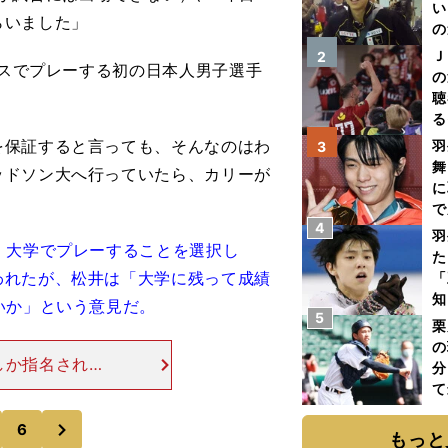
い
らいました」
の
Ｊ
2
ンスでプレーする初の日本人男子選手
の
聴
る
い
を保証すると言っても、そんなのはわ
羽
3
舞
ッドソン大へ行っていたら、カリーが
に
で
4
羽
、大学でプレーすることを選択し
た
われたが、松井は「大学に残って成績
「
知
いか」という意見だ。
5
栗
の
どしか指名されな
分
永選手では、フ
て
地がある。カリ
球
次
6
もっと