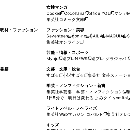
で
開
開
で
い
し
い
し
ン
ド
ン
女性マンガ
開
く
く
開
ウ
い
ウ
い
ド
ウ
ド
Cookie
Cocohana
office YOU
マンガM
く
く
新
新
新
ィ
ウ
ィ
ウ
ウ
で
ウ
集英社コミック文庫
し
新
し
し
ン
ィ
ン
ィ
で
開
で
い
し
い
い
ド
ン
ド
ン
取材・ファッション
ファッション・美容
開
く
開
ウ
い
ウ
ウ
ウ
ド
ウ
ド
Seventeen
non-no
BAILA
MAQUIA
S
く
く
新
新
新
新
ィ
ウ
ィ
ィ
で
ウ
で
ウ
集英社オンライン
し
新
し
し
し
ン
ィ
ン
ン
開
で
開
で
い
し
い
い
い
ド
ン
ド
ド
芸能・情報・スポーツ
く
開
く
開
ウ
い
ウ
ウ
ウ
ウ
ド
ウ
ウ
Myojo
週プレNEWS
週プレ グラジャパ!
く
く
新
新
新
ィ
ウ
ィ
ィ
ィ
で
ウ
で
で
し
し
ン
ィ
ン
ン
ン
書籍
文芸・文庫・総合
開
で
開
開
い
い
ド
ン
ド
ド
ド
すばる
小説すばる
集英社 文芸ステーシ
く
開
く
く
新
新
ウ
ウ
ウ
ド
ウ
ウ
ウ
く
し
し
ィ
ィ
学芸・ノンフィクション・新書
で
ウ
で
で
で
い
い
ン
ン
集英社学芸部 - 学芸・ノンフィクション
開
で
開
開
開
新
ウ
ウ
ド
ド
1日5分で、明日は変わる よみタイ yomitai
く
開
く
く
く
し
新
ィ
ィ
ウ
ウ
く
い
ン
ン
ライトノベル・ノベライズ
で
で
ウ
ド
ド
集英社Webマガジン コバルト
集英社オレ
開
開
新
ィ
ウ
ウ
く
く
し
ン
キッズ
で
で
い
ド