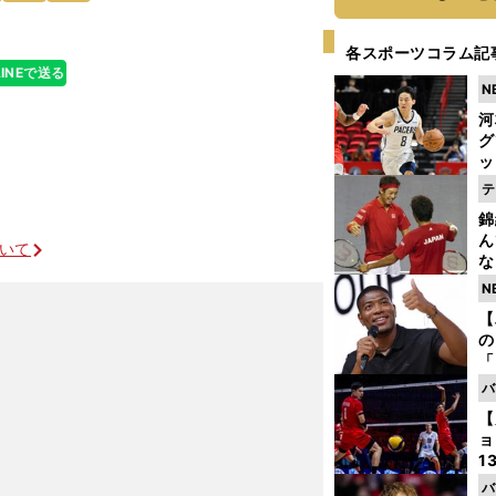
各スポーツコラム記
LINEで送る
N
河
グ
ッ
り
テ
糧
錦
は
ん
ついて
な
情
N
迷
【
の
「
ト
バ
と
【
ョ
1
ら
バ