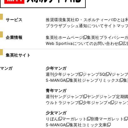
サービス
推奨環境
集英社ID・スポルティーバIDとは
ブラウザプッシュ通知について
サイトマッ
企業情報
集英社ホームページ
集英社プライバシー
新
Web Sportivaについてのお問い合わせ
広
し
新
い
し
集英社サイト
ウ
い
ィ
ウ
マンガ
少年マンガ
ン
ィ
週刊少年ジャンプ
ジャンプSQ
Vジャン
ド
ン
新
新
S-MANGA
集英社ジャンプリミックス
集
ウ
ド
新
し
し
新
で
ウ
し
い
い
し
青年マンガ
開
で
い
ウ
ウ
い
週刊ヤングジャンプ
ヤングジャンプ定期
新
く
開
ウ
ィ
ィ
ウ
ウルトラジャンプ
少年ジャンプ+
ジャン
新
し
新
く
ィ
ン
ン
ィ
し
い
し
ン
ド
ド
ン
少女マンガ
い
ウ
い
ド
ウ
ウ
ド
りぼん
マーガレット
別冊マーガレット
新
新
新
ウ
ィ
ウ
ウ
で
で
ウ
S-MANGA
集英社コミック文庫
し
新
し
新
ィ
ン
ィ