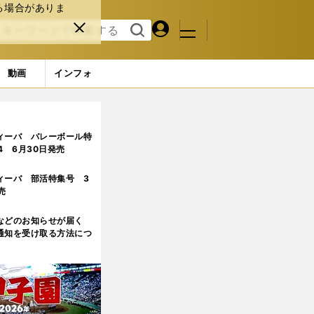
る場合がありま
マイペ
閉じ
検索
メニュ
ー
る
す
ジ
る
動画
インフォ
る」NCAAを知る「先駆者」松井啓十郎が魅力と課題を語る
4ペ
ィーバ バレーボール特
.4 6月30日発売
ィーバ 部活特集号 3
売
などのお知らせが届く
通知を受け取る方法につ