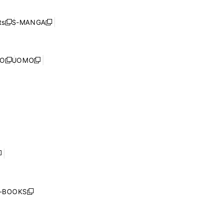
開
い
ド
ン
く
ウ
ウ
ド
s
S-MANGA
新
新
ィ
で
ウ
し
し
ン
開
で
い
い
ド
く
開
ウ
ウ
ウ
NO
UOMO
く
新
新
ィ
ィ
で
し
し
ン
ン
開
い
い
ド
ド
く
ウ
ウ
ウ
ウ
ィ
ィ
で
で
ン
ン
開
開
ド
ド
く
く
ウ
ウ
で
で
開
開
く
く
し
い
ウ
j-BOOKS
新
ィ
し
ン
い
ド