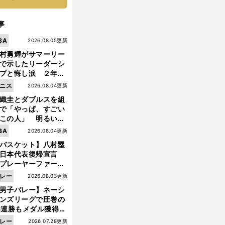
事
BA
2026.08.05更新
村勇輝がサマーリー
で示したリーダーシ
プと悔し涙 ２年ぶ
の日本代表の舞台を
ニス
2026.08.04更新
に３年目のNBA挑戦
織圭とダブルスを組
続く
で「やっぱ、すごい
この人」 明るい表
と言葉で内山靖崇の
BA
2026.08.04更新
いを払ってくれた
バスケット】八村塁
日本代表復帰宣言
プレーヤーファース
」を説き続けた信念
レー
2026.08.03更新
日本協会の変化
前
男子バレー】ネーシ
へ
ンズリーグで圧巻の
3連勝もメダル獲得な
ず 五輪を目指す日本
レー
2026.07.28更新