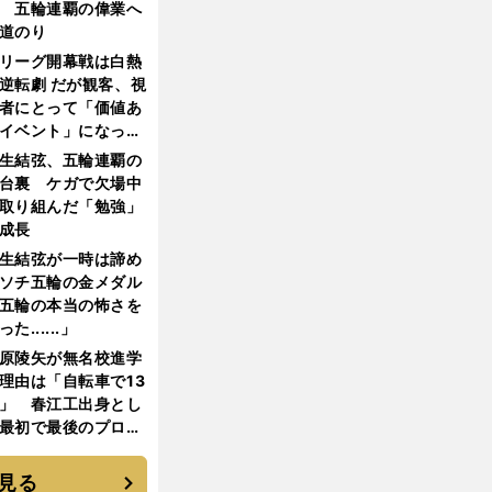
 五輪連覇の偉業へ
道のり
リーグ開幕戦は白熱
逆転劇 だが観客、視
者にとって「価値あ
イベント」になって
たか
生結弦、五輪連覇の
台裏 ケガで欠場中
取り組んだ「勉強」
成長
生結弦が一時は諦め
ソチ五輪の金メダル
五輪の本当の怖さを
った......」
原陵矢が無名校進学
理由は「自転車で13
」 春江工出身とし
最初で最後のプロ野
選手となった
見る