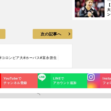
の
【
大
ン
か
さ
次の記事へ
#コロンビア大
#ホーバス
#富永啓生
Instagra
LINE
YouTubeで
LINEで
Inst
m
チャンネル登録
アカウント追加
フォ