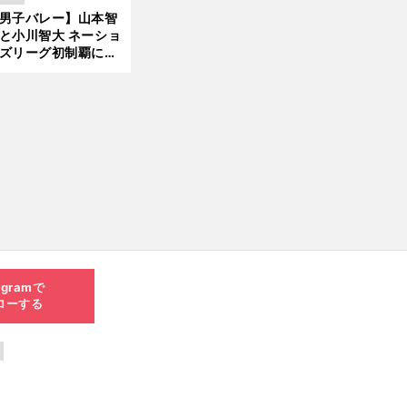
現在地
男子バレー】山本智
と小川智大 ネーショ
ズリーグ初制覇に欠
せない「ボール落と
ない」技術
agramで
ローする