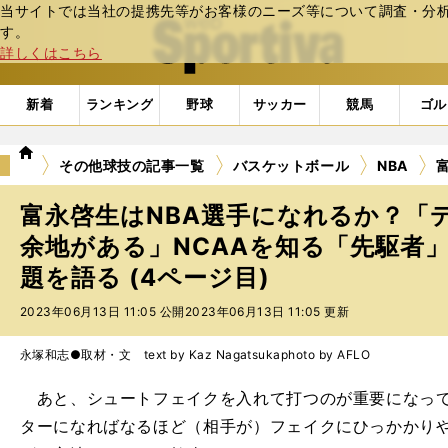
当サイトでは当社の提携先等がお客様のニーズ等について調査・分析し
web Sportiva (webスポルティーバ)
す。
詳しくはこちら
新着
ランキング
野球
サッカー
競馬
ゴル
we
その他球技の記事一覧
バスケットボール
NBA
b
ス
富永啓生はNBA選手になれるか？「
ポ
ル
余地がある」NCAAを知る「先駆者
テ
題を語る (4ページ目)
ィ
ー
2023年06月13日 11:05 公開
2023年06月13日 11:05 更新
バ
永塚和志●取材・文 text by Kaz Nagatsuka
photo by AFLO
あと、シュートフェイクを入れて打つのが重要になって
ターになればなるほど（相手が）フェイクにひっかかり