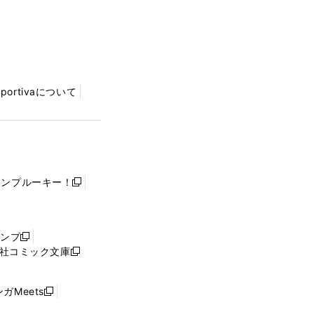
Sportivaについて
ャンプルーキー！
新
し
い
ウ
ャンプ
新
ィ
社コミック文庫
し
新
ン
い
し
ド
ウ
い
ウ
ガMeets
新
ィ
ウ
で
し
ン
ィ