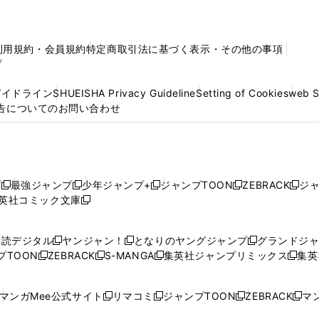
利用規約・会員規約
特定商取引法に基づく表示・その他の事項
プ
ガイドライン
SHUEISHA Privacy Guideline
Setting of Cookies
web 
告についてのお問い合わせ
プ
最強ジャンプ
少年ジャンプ+
ジャンプTOON
ZEBRACK
ジ
新
新
新
新
新
英社コミック文庫
し
新
し
し
し
し
い
い
し
い
い
い
ウ
ウ
い
ウ
ウ
ウ
購読デジタル
ヤンジャン！
となりのヤングジャンプ
グランドジ
新
新
新
ィ
ィ
ウ
ィ
ィ
ィ
プTOON
ZEBRACK
S-MANGA
集英社ジャンプリミックス
集英
新
し
新
し
新
し
新
ン
ン
ィ
ン
ン
ン
し
い
し
い
し
い
し
ド
ド
ン
ド
ド
ド
い
ウ
い
ウ
い
ウ
い
ウ
ウ
ド
ウ
ウ
ウ
マンガMee公式サイト
リマコミ
ジャンプTOON
ZEBRACK
マン
新
新
新
新
ウ
ィ
ウ
ィ
ウ
ィ
ウ
で
で
ウ
で
で
で
し
し
し
し
し
ィ
ン
ィ
ン
ィ
ン
ィ