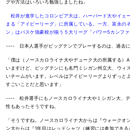
グや方法はいろいろ勉強しましたね」
松井が進学したコロンビア大は、ハーバード大やイェー
まる「アイビーリーグ」に所属している。一方、富永の
ン」はバスケ強豪校が揃う５大リーグ「パワー5カンフ
---- 日本人選手がビッグテンでプレーするのは、過去
「僕は（ノースカロライナ大やデューク大の所属する）A
いますけど、ビッグテンにも名門ミシガン州立大、ウィ
いチームがいます。レベルはアイビーリーグよりずっと
すごいことだと思います」
---- 松井選手にもノースカロライナ大やミシガン大、
性もあったそうですね。
「そうですね。ノースカロライナ大からは『ウォークオ
ン大からは『1年目はレッドシャツ（練習には参加できる