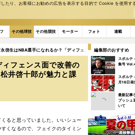
たり、お客様にお勧めの広告を表⽰する⽬的で Cookie を使⽤す
フ
その他球技
その他競技
モーター
フォト
連載
富永啓生はNBA選手になれるか？「ディフェンス面で改善の余地があ
編集部のおすすめ
スポルテ
ディフェンス面で改善の
集号 Vol
」松井啓十郎が魅力と課
スポルテ
月16日発
最新記事
プッシュ
いて
くると思っていました。いいシュー
やすくなるので、フェイクのタイミン