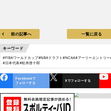
前の記事へ
一覧に戻る
キーワード
#FIBAワールドカップ
#NBAドラフト
#NCAA
#アーリーエントリー
#日本代表
#松井啓十郎
ebo
X
YouTube
Facebookで
Xでフォローする
ok
フォローする