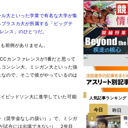
ル大といった学業で有名な大学が集
ネブラスカ大が所属する「ビッグテ
ァレンス」のひとつだ。
にも前例がありません。
CCカンファレンスが1番だと思って
スコンシン大、ミシガン大といった強
上なので、そこで彼がやっているのは
デイビッドソン大に進学していた可能
人気記事ランキング
今日
昨日
ン（奨学金なしの扱い）』で、ミシガ
羽
1
「
が試合には出場できない）、2年目