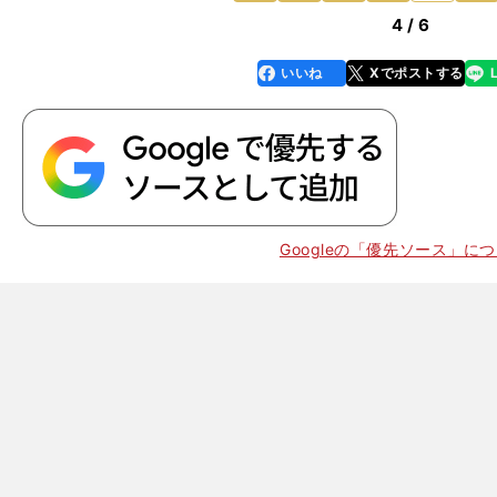
4 / 6
いいね
Xでポストする
line
faceboo
x
k
Googleの「優先ソース」に