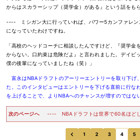
からはスカラーシップ（奨学金）がある』という話をも
---- ミシガン大に行っていれば、パワー5カンファレ
になっていたわけですね。
「高校のヘッドコーチに相談したんですけど、『奨学金
からない。口約束は危険だよ』と言われました。デイビ
僕の後輩になっていましたね（笑）」
富永はNBAドラフトのアーリーエントリーを取り下げ
た。このインタビューはエントリーを下げる直前に行な
を上げることで、よりNBAへのチャンスが増すのではな
次のページへ
---- NBAドラフトは世界で60名ほ
い、厳しい世界です。「そうとう厳しいですよ。今の富
ィジカルやスピード、あとはディフェンス面で改善の余
ーくらいの突出
1
2
3
4
5
のページへ
のページへ
前