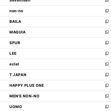
Seventeen
で
ド
新
開
ウ
し
non-no
く
で
い
新
開
ウ
し
BAILA
く
ィ
い
新
ン
ウ
し
MAQUIA
ド
ィ
い
新
ウ
ン
ウ
し
SPUR
で
ド
ィ
い
新
開
ウ
ン
ウ
し
LEE
く
で
ド
ィ
い
新
開
ウ
ン
ウ
し
eclat
く
で
ド
ィ
い
新
開
ウ
ン
ウ
し
T JAPAN
く
で
ド
ィ
い
新
開
ウ
ン
ウ
し
HAPPY PLUS ONE
く
で
ド
ィ
い
新
開
ウ
ン
ウ
し
MEN'S NON-NO
く
で
ド
ィ
い
新
開
ウ
ン
ウ
し
UOMO
く
で
ド
ィ
い
新