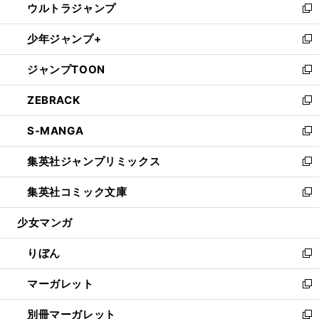
ウルトラジャンプ
く
で
ド
ィ
い
新
開
ウ
ン
ウ
し
少年ジャンプ+
く
で
ド
ィ
い
新
開
ウ
ン
ウ
し
ジャンプTOON
く
で
ド
ィ
い
新
開
ウ
ン
ウ
し
ZEBRACK
く
で
ド
ィ
い
新
開
ウ
ン
ウ
し
S-MANGA
く
で
ド
ィ
い
新
開
ウ
ン
ウ
し
集英社ジャンプリミックス
く
で
ド
ィ
い
新
開
ウ
ン
ウ
し
集英社コミック文庫
く
で
ド
ィ
い
新
開
ウ
ン
ウ
し
少女マンガ
く
で
ド
ィ
い
開
ウ
ン
ウ
りぼん
く
で
ド
ィ
新
開
ウ
ン
し
マーガレット
く
で
ド
い
新
開
ウ
ウ
し
別冊マーガレット
く
で
ィ
い
新