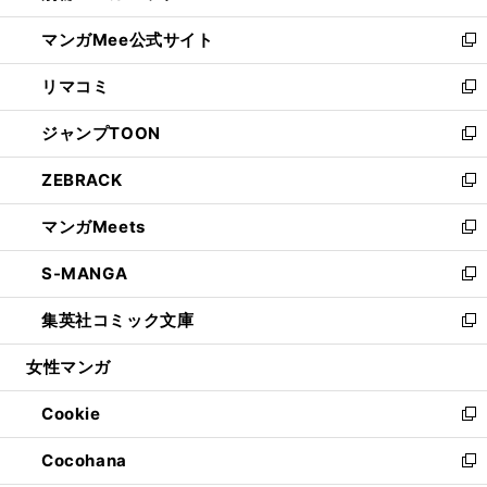
開
ン
ウ
し
マンガMee公式サイト
く
ド
ィ
い
新
ウ
ン
ウ
し
リマコミ
で
ド
ィ
い
新
開
ウ
ン
ウ
し
ジャンプTOON
く
で
ド
ィ
い
新
開
ウ
ン
ウ
し
ZEBRACK
く
で
ド
ィ
い
新
開
ウ
ン
ウ
し
マンガMeets
く
で
ド
ィ
い
新
開
ウ
ン
ウ
し
S-MANGA
く
で
ド
ィ
い
新
開
ウ
ン
ウ
し
集英社コミック文庫
く
で
ド
ィ
い
新
開
ウ
ン
ウ
し
女性マンガ
く
で
ド
ィ
い
開
ウ
ン
ウ
Cookie
く
で
ド
ィ
新
開
ウ
ン
し
Cocohana
く
で
ド
い
新
開
ウ
ウ