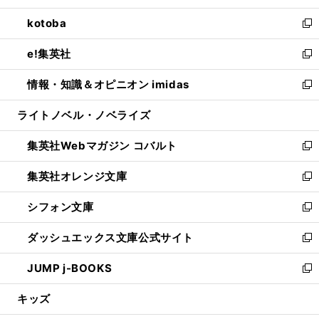
開
ウ
ン
ウ
し
kotoba
く
で
ド
ィ
い
新
開
ウ
ン
ウ
し
e!集英社
く
で
ド
ィ
い
新
開
ウ
ン
ウ
し
情報・知識＆オピニオン imidas
く
で
ド
ィ
い
新
開
ウ
ン
ウ
し
ライトノベル・ノベライズ
く
で
ド
ィ
い
開
ウ
ン
ウ
集英社Webマガジン コバルト
く
で
ド
ィ
新
開
ウ
ン
し
集英社オレンジ文庫
く
で
ド
い
新
開
ウ
ウ
し
シフォン文庫
く
で
ィ
い
新
開
ン
ウ
し
ダッシュエックス文庫公式サイト
く
ド
ィ
い
新
ウ
ン
ウ
し
JUMP j-BOOKS
で
ド
ィ
い
新
開
ウ
ン
ウ
し
キッズ
く
で
ド
ィ
い
開
ウ
ン
ウ