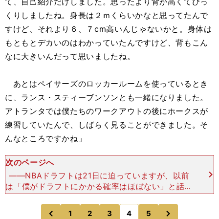
て、自己紹介だけしました。思ったより背が高くてびっ
くりしましたね。身長は２ｍくらいかなと思ってたんで
すけど、それより６、７cm高いんじゃないかと。身体は
もともとデカいのはわかっていたんですけど、背もこん
なに大きいんだって思いましたね。
あとはペイサーズのロッカールームを使っているとき
に、ランス・スティーブンソンとも一緒になりました。
アトランタでは僕たちのワークアウトの後にホークスが
練習していたんで、しばらく見ることができました。そ
んなところですかね」
次のページへ
――NBAドラフトは21日に迫っていますが、以前
は「僕がドラフトにかかる確率はほぼない」と話し
ていました。多くのワークアウトをこなし、現時点
での感触はどうでしょう？ 「今でもそこはこだわ
次
1
2
3
4
5
のページへ
のページへ
っていないです
前