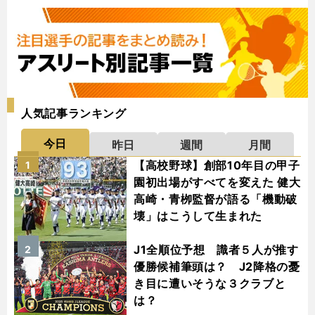
人気記事ランキング
今日
昨日
週間
月間
【高校野球】創部10年目の甲子
1
園初出場がすべてを変えた 健大
高崎・青栁監督が語る「機動破
壊」はこうして生まれた
J1全順位予想 識者５人が推す
2
優勝候補筆頭は？ J2降格の憂
き目に遭いそうな３クラブと
は？