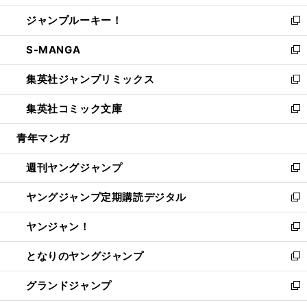
開
ウ
ン
ウ
し
ジャンプルーキー！
く
で
ド
ィ
い
新
開
ウ
ン
ウ
し
S-MANGA
く
で
ド
ィ
い
新
開
ウ
ン
ウ
し
集英社ジャンプリミックス
く
で
ド
ィ
い
新
開
ウ
ン
ウ
し
集英社コミック文庫
く
で
ド
ィ
い
新
開
ウ
ン
ウ
し
青年マンガ
く
で
ド
ィ
い
開
ウ
ン
ウ
週刊ヤングジャンプ
く
で
ド
ィ
新
開
ウ
ン
し
ヤングジャンプ定期購読デジタル
く
で
ド
い
新
開
ウ
ウ
し
ヤンジャン！
く
で
ィ
い
新
開
ン
ウ
し
となりのヤングジャンプ
く
ド
ィ
い
新
ウ
ン
ウ
し
グランドジャンプ
で
ド
ィ
い
新
開
ウ
ン
ウ
し