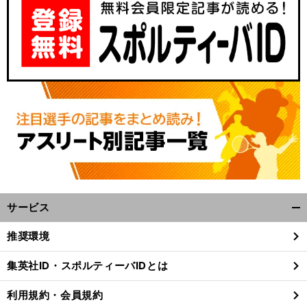
サービス
開
く/
推奨環境
閉
じ
集英社ID・スポルティーバIDとは
る
利用規約・会員規約