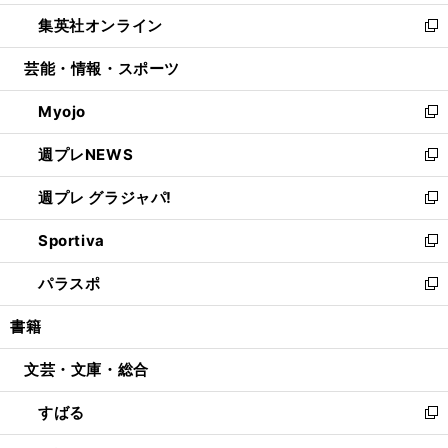
開
ウ
ン
ウ
し
集英社オンライン
く
で
ド
ィ
い
新
開
ウ
ン
ウ
し
芸能・情報・スポーツ
く
で
ド
ィ
い
開
ウ
ン
ウ
Myojo
く
で
ド
ィ
新
開
ウ
ン
し
週プレNEWS
く
で
ド
い
新
開
ウ
ウ
し
週プレ グラジャパ!
く
で
ィ
い
新
開
ン
ウ
し
Sportiva
く
ド
ィ
い
新
ウ
ン
ウ
し
パラスポ
で
ド
ィ
い
新
開
ウ
ン
ウ
し
書籍
く
で
ド
ィ
い
開
ウ
ン
ウ
文芸・文庫・総合
く
で
ド
ィ
開
ウ
ン
すばる
く
で
ド
新
開
ウ
し