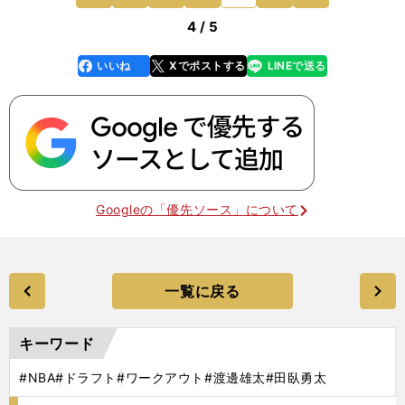
4 / 5
いいね
Xでポストする
LINEで送る
line
faceboo
x
k
Googleの「優先ソース」について
一覧に戻る
キーワード
#NBA
#ドラフト
#ワークアウト
#渡邊雄太
#田臥勇太