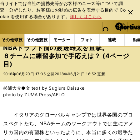
当サイトでは当社の提携先等がお客様のニーズ等について調
査・分析したり、お客様にお勧めの広告を表⽰する⽬的で Co
閉じ
okie を使⽤する場合があります。
詳しくはこちら
る
マイペ
web Sportiva (webスポルティーバ)
検索
メニュ
we
ー
その他球技の記事一覧
バスケットボール
NBA
b
ジ
その他球技
その他競技
モーター
フォト
連載
動
ス
NBAドラフト前の渡邊雄太を直撃。
ポ
８チームに練習参加で手応えは？ (4ページ
ル
目)
テ
ィ
2018年06月20日 17:05 公開
2018年06月21日 16:52 更新
ー
バ
杉浦大介●文 text by Sugiura Daisuke
photo by ZUMA Press/AFLO
――イタリアのグローバルキャンプでは世界各国のプロ
スペクトたち、NBAチームのワークアウトでは主にアメ
リカ国内の有望株といったように、本当に多くの選手た