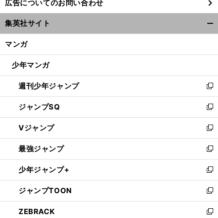
広告についてのお問い合わせ
い
ウ
集英社サイト
ィ
開
ン
く/
マンガ
ド
閉
ウ
じ
少年マンガ
で
る
開
週刊少年ジャンプ
く
新
し
ジャンプSQ
い
新
ウ
し
Vジャンプ
ィ
い
新
ン
ウ
し
最強ジャンプ
ド
ィ
い
新
ウ
ン
ウ
し
少年ジャンプ+
で
ド
ィ
い
新
開
ウ
ン
ウ
し
ジャンプTOON
く
で
ド
ィ
い
新
開
ウ
ン
ウ
し
ZEBRACK
く
で
ド
ィ
い
新