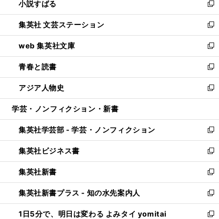
小説すばる
く
で
い
新
開
ウ
し
集英社 文芸ステーション
く
ィ
い
新
ン
ウ
し
web 集英社文庫
ド
ィ
い
新
ウ
ン
ウ
し
青春と読書
で
ド
ィ
い
新
開
ウ
ン
ウ
し
アジア人物史
く
で
ド
ィ
い
新
開
ウ
ン
ウ
し
学芸・ノンフィクション・新書
く
で
ド
ィ
い
開
ウ
ン
ウ
集英社学芸部 - 学芸・ノンフィクション
く
で
ド
ィ
新
開
ウ
ン
し
集英社ビジネス書
く
で
ド
い
新
開
ウ
ウ
し
集英社新書
く
で
ィ
い
新
開
ン
ウ
し
集英社新書プラス - 知の水先案内人
く
ド
ィ
い
新
ウ
ン
ウ
し
1日5分で、明日は変わる よみタイ yomitai
で
ド
ィ
い
新