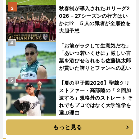
秋春制が導入されたJ1リーグ2
3
026－27シーズンの行方はい
かに!? ５人の識者が全順位を
大胆予想
4
「お前がラクして生意気だな」
「あいつ若いくせに」厳しい言
葉を浴びせられるも佐藤慎太郎
が貫いた誇りとファンへの思い
5
【夏の甲子園2026】聖隷クリ
ストファー・高部陸の「２回加
速する」規格外のストレート そ
れでもプロではなく大学進学を
選ぶ理由
もっと見る