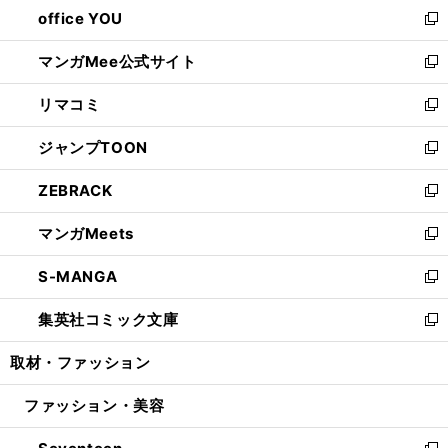
し
office YOU
く
で
ィ
い
新
開
ン
ウ
し
マンガMee公式サイト
く
ド
ィ
い
新
ウ
ン
ウ
し
リマコミ
で
ド
ィ
い
新
開
ウ
ン
ウ
し
ジャンプTOON
く
で
ド
ィ
い
新
開
ウ
ン
ウ
し
ZEBRACK
く
で
ド
ィ
い
新
開
ウ
ン
ウ
し
マンガMeets
く
で
ド
ィ
い
新
開
ウ
ン
ウ
し
S-MANGA
く
で
ド
ィ
い
新
開
ウ
ン
ウ
し
集英社コミック文庫
く
で
ド
ィ
い
新
開
ウ
ン
ウ
し
取材・ファッション
く
で
ド
ィ
い
開
ウ
ン
ウ
ファッション・美容
く
で
ド
ィ
開
ウ
ン
く