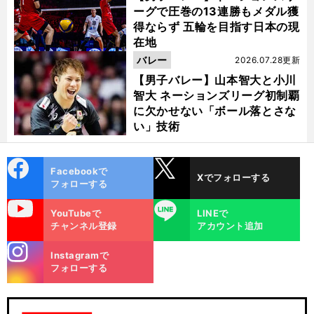
ーグで圧巻の13連勝もメダル獲
得ならず 五輪を目指す日本の現
在地
バレー
2026.07.28更新
【男子バレー】山本智大と小川
智大 ネーションズリーグ初制覇
に欠かせない「ボール落とさな
い」技術
cebo
X
Facebookで
Xでフォローする
ok
フォローする
uTube
LINE
YouTubeで
LINEで
チャンネル登録
アカウント追加
stagra
Instagramで
m
フォローする