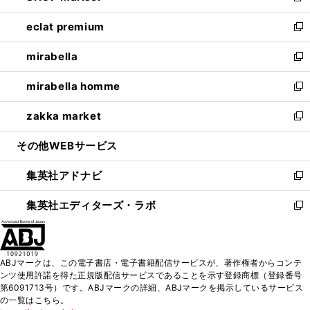
開
ウ
ン
ウ
し
eclat premium
く
で
ド
ィ
い
新
開
ウ
ン
ウ
し
mirabella
く
で
ド
ィ
い
新
開
ウ
ン
ウ
し
mirabella homme
く
で
ド
ィ
い
新
開
ウ
ン
ウ
し
zakka market
く
で
ド
ィ
い
新
開
ウ
ン
ウ
し
その他WEBサービス
く
で
ド
ィ
い
開
ウ
ン
ウ
集英社アドナビ
く
で
ド
ィ
新
開
ウ
ン
し
集英社エディターズ・ラボ
く
で
ド
い
新
開
ウ
ウ
し
く
で
ィ
い
開
ン
ウ
ABJマークは、この電子書店・電子書籍配信サービスが、著作権者からコンテ
く
ド
ィ
ンツ使用許諾を得た正規版配信サービスであることを示す登録商標（登録番号
ウ
ン
第6091713号）です。ABJマークの詳細、ABJマークを掲示しているサービス
で
ド
の一覧はこちら。
開
ウ