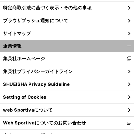
特定商取引法に基づく表示・その他の事項
ブラウザプッシュ通知について
前
へ
サイトマップ
企業情報
開
く/
集英社ホームページ
新
閉
し
じ
集英社プライバシーガイドライン
い
る
ウ
SHUEISHA Privacy Guideline
ィ
ン
Setting of Cookies
ド
ウ
web Sportivaについて
で
開
Web Sportivaについてのお問い合わせ
く
新
し