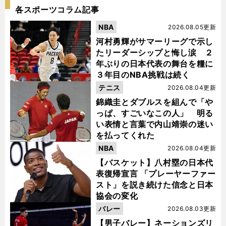
各スポーツコラム記事
NBA
2026.08.05更新
河村勇輝がサマーリーグで示し
たリーダーシップと悔し涙 ２
年ぶりの日本代表の舞台を糧に
３年目のNBA挑戦は続く
テニス
2026.08.04更新
錦織圭とダブルスを組んで「や
っぱ、すごいなこの人」 明る
い表情と言葉で内山靖崇の迷い
を払ってくれた
NBA
2026.08.04更新
【バスケット】八村塁の日本代
表復帰宣言 「プレーヤーファー
スト」を説き続けた信念と日本
協会の変化
バレー
2026.08.03更新
【男子バレー】ネーションズリ