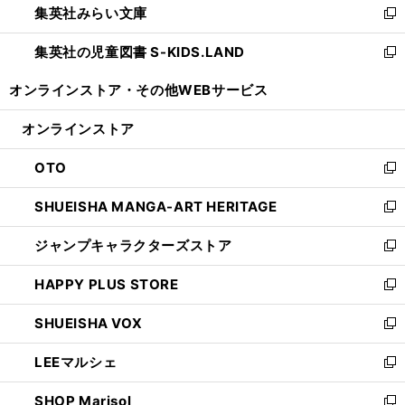
集英社みらい文庫
く
で
ド
ィ
新
開
ウ
ン
し
集英社の児童図書 S-KIDS.LAND
く
で
ド
い
新
開
ウ
ウ
し
オンラインストア・
その他WEBサービス
く
で
ィ
い
開
ン
ウ
オンラインストア
く
ド
ィ
ウ
ン
OTO
で
ド
新
開
ウ
し
SHUEISHA MANGA-ART HERITAGE
く
で
い
新
開
ウ
し
ジャンプキャラクターズストア
く
ィ
い
新
ン
ウ
し
HAPPY PLUS STORE
ド
ィ
い
新
ウ
ン
ウ
し
SHUEISHA VOX
で
ド
ィ
い
新
開
ウ
ン
ウ
し
LEEマルシェ
く
で
ド
ィ
い
新
開
ウ
ン
ウ
し
SHOP Marisol
く
で
ド
ィ
い
新