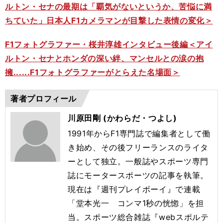
ルトン・セナの最期は「覇気がないというか、苦悩に満
ちていた」日本人F1カメラマンが目撃した表情の変化＞
F1フォトグラファー・桜井淳雄インタビュー後編＜アイ
ルトン・セナとホンダの深い絆、マンセルとの涙の抱
擁......F1フォトグラファーがとらえた名場面＞
著者プロフィール
川原田剛 (かわらだ・つよし)
1991年からF1専門誌で編集者として働
き始め、その後フリーランスのライタ
ーとして独立。一般誌やスポーツ専門
誌にモータースポーツの記事を執筆。
現在は『週刊プレイボーイ』で連載
「堂本光一 コンマ1秒の恍惚」を担
当。スポーツ総合雑誌『webスポルテ