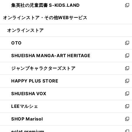
集英社の児童図書 S-KIDS.LAND
く
で
ド
い
新
開
ウ
ウ
し
オンラインストア・
その他WEBサービス
く
で
ィ
い
開
ン
ウ
オンラインストア
く
ド
ィ
ウ
ン
OTO
で
ド
新
開
ウ
し
SHUEISHA MANGA-ART HERITAGE
く
で
い
新
開
ウ
し
ジャンプキャラクターズストア
く
ィ
い
新
ン
ウ
し
HAPPY PLUS STORE
ド
ィ
い
新
ウ
ン
ウ
し
SHUEISHA VOX
で
ド
ィ
い
新
開
ウ
ン
ウ
し
LEEマルシェ
く
で
ド
ィ
い
新
開
ウ
ン
ウ
し
SHOP Marisol
く
で
ド
ィ
い
新
開
ウ
ン
ウ
し
eclat premium
く
で
ド