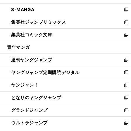
開
ウ
ン
ウ
し
S-MANGA
く
で
ド
ィ
い
新
開
ウ
ン
ウ
し
集英社ジャンプリミックス
く
で
ド
ィ
い
新
開
ウ
ン
ウ
し
集英社コミック文庫
く
で
ド
ィ
い
新
開
ウ
ン
ウ
し
青年マンガ
く
で
ド
ィ
い
開
ウ
ン
ウ
週刊ヤングジャンプ
く
で
ド
ィ
新
開
ウ
ン
し
ヤングジャンプ定期購読デジタル
く
で
ド
い
新
開
ウ
ウ
し
ヤンジャン！
く
で
ィ
い
新
開
ン
ウ
し
となりのヤングジャンプ
く
ド
ィ
い
新
ウ
ン
ウ
し
グランドジャンプ
で
ド
ィ
い
新
開
ウ
ン
ウ
し
ウルトラジャンプ
く
で
ド
ィ
い
新
開
ウ
ン
ウ
し