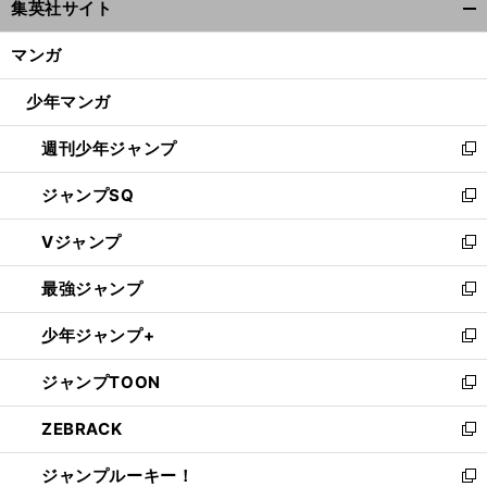
集英社サイト
ィ
開
ン
く/
マンガ
ド
閉
ウ
じ
少年マンガ
で
る
開
週刊少年ジャンプ
く
新
し
ジャンプSQ
い
新
ウ
し
Vジャンプ
ィ
い
新
ン
ウ
し
最強ジャンプ
ド
ィ
い
新
ウ
ン
ウ
し
少年ジャンプ+
で
ド
ィ
い
新
開
ウ
ン
ウ
し
ジャンプTOON
く
で
ド
ィ
い
新
開
ウ
ン
ウ
し
ZEBRACK
く
で
ド
ィ
い
新
開
ウ
ン
ウ
し
ジャンプルーキー！
く
で
ド
ィ
い
新