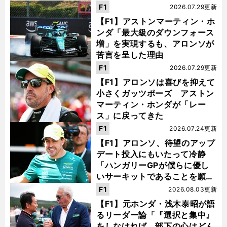
F1
2026.07.29更新
【F1】アストンマーティン・ホ
ンダ「最大級のダウンフォース
増」を実現するも、アロンソが
苦言を呈した理由
F1
2026.07.29更新
【F1】アロンソは喜びを抑えて
小さくガッツポーズ アストン
マーティン・ホンダが「レー
ス」に戻ってきた
F1
2026.07.24更新
【F1】アロンソ、待望のアップ
デート投入にもいたって冷静
「ハンガリーGPが僕らに優し
いサーキットであることを願
う」
F1
2026.08.03更新
【F1】元ホンダ・浅木泰昭が語
るリーダー論「『選択と集中』
をしなければ、部下の心はどん