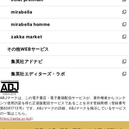
ィ
い
新
開
ウ
ン
ウ
し
mirabella
く
で
ド
ィ
い
新
開
ウ
ン
ウ
し
mirabella homme
く
で
ド
ィ
い
新
開
ウ
ン
ウ
し
zakka market
く
で
ド
ィ
い
新
開
ウ
ン
ウ
し
その他WEBサービス
く
で
ド
ィ
い
開
ウ
ン
ウ
集英社アドナビ
く
で
ド
ィ
新
開
ウ
ン
し
集英社エディターズ・ラボ
く
で
ド
い
新
開
ウ
ウ
し
く
で
ィ
い
開
ン
ウ
ABJマークは、この電子書店・電子書籍配信サービスが、著作権者からコンテ
く
ド
ィ
ンツ使用許諾を得た正規版配信サービスであることを示す登録商標（登録番号
ウ
ン
第6091713号）です。ABJマークの詳細、ABJマークを掲示しているサービス
で
ド
の一覧はこちら。
開
ウ
https://aebs.or.jp/
新
く
で
し
い