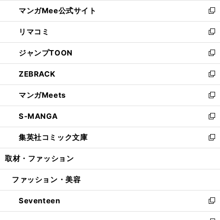
ン
ウ
し
マンガMee公式サイト
く
ド
ィ
い
新
ウ
ン
ウ
し
リマコミ
で
ド
ィ
い
新
開
ウ
ン
ウ
し
ジャンプTOON
く
で
ド
ィ
い
新
開
ウ
ン
ウ
し
ZEBRACK
く
で
ド
ィ
い
新
開
ウ
ン
ウ
し
マンガMeets
く
で
ド
ィ
い
新
開
ウ
ン
ウ
し
S-MANGA
く
で
ド
ィ
い
新
開
ウ
ン
ウ
し
集英社コミック文庫
く
で
ド
ィ
い
新
開
ウ
ン
ウ
し
取材・ファッション
く
で
ド
ィ
い
開
ウ
ン
ウ
ファッション・美容
く
で
ド
ィ
開
ウ
ン
Seventeen
く
で
ド
新
開
ウ
し