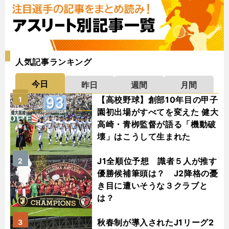
人気記事ランキング
今日
昨日
週間
月間
【高校野球】創部10年目の甲子
1
園初出場がすべてを変えた 健大
高崎・青栁監督が語る「機動破
壊」はこうして生まれた
J1全順位予想 識者５人が推す
2
優勝候補筆頭は？ J2降格の憂
き目に遭いそうな３クラブと
は？
秋春制が導入されたJ1リーグ2
3