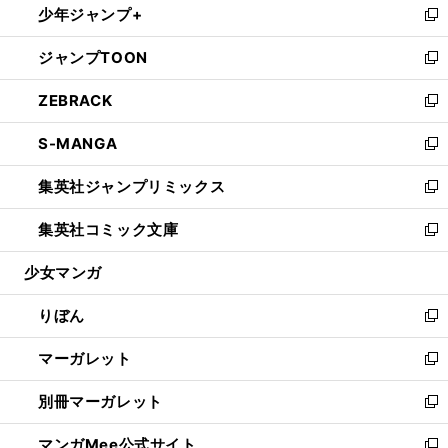
少年ジャンプ+
く
で
ド
ィ
い
新
開
ウ
ン
ウ
し
ジャンプTOON
く
で
ド
ィ
い
新
開
ウ
ン
ウ
し
ZEBRACK
く
で
ド
ィ
い
新
開
ウ
ン
ウ
し
S-MANGA
く
で
ド
ィ
い
新
開
ウ
ン
ウ
し
集英社ジャンプリミックス
く
で
ド
ィ
い
新
開
ウ
ン
ウ
し
集英社コミック文庫
く
で
ド
ィ
い
新
開
ウ
ン
ウ
し
少女マンガ
く
で
ド
ィ
い
開
ウ
ン
ウ
りぼん
く
で
ド
ィ
新
開
ウ
ン
し
マーガレット
く
で
ド
い
新
開
ウ
ウ
し
別冊マーガレット
く
で
ィ
い
新
開
ン
ウ
し
マンガMee公式サイト
く
ド
ィ
い