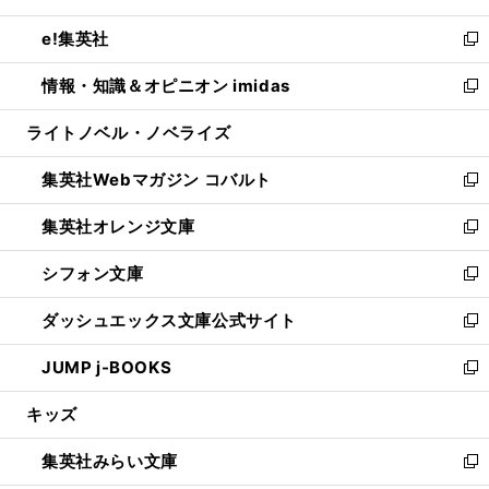
開
ウ
ン
ウ
し
e!集英社
く
で
ド
ィ
い
新
開
ウ
ン
ウ
し
情報・知識＆オピニオン imidas
く
で
ド
ィ
い
新
開
ウ
ン
ウ
し
ライトノベル・ノベライズ
く
で
ド
ィ
い
開
ウ
ン
ウ
集英社Webマガジン コバルト
く
で
ド
ィ
新
開
ウ
ン
し
集英社オレンジ文庫
く
で
ド
い
新
開
ウ
ウ
し
シフォン文庫
く
で
ィ
い
新
開
ン
ウ
し
ダッシュエックス文庫公式サイト
く
ド
ィ
い
新
ウ
ン
ウ
し
JUMP j-BOOKS
で
ド
ィ
い
新
開
ウ
ン
ウ
し
キッズ
く
で
ド
ィ
い
開
ウ
ン
ウ
集英社みらい文庫
く
で
ド
ィ
新
開
ウ
ン
し