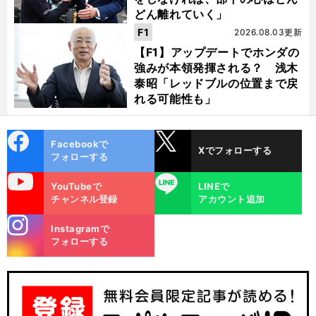
どん離れていく」
F1
2026.08.03更新
【F1】アップデートでホンダの
強みが本領発揮される？ 浅木
泰昭「レッドブルの位置まで戻
れる可能性も」
cebo
X
Facebookで
Xでフォローする
ok
フォローする
uTube
LINE
YouTubeで
LINEで
ア
・
覇
、
」
チャンネル登録
アカウント追加
イルトン
セナの最期は「
気がないというか
苦悩に満ちていた
日本人F1カメラマンが目撃した表情の変化
stagra
Instagramで
m
フォローする