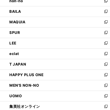
non-no
く
で
い
新
開
ウ
し
BAILA
く
ィ
い
新
ン
ウ
し
MAQUIA
ド
ィ
い
新
ウ
ン
ウ
し
SPUR
で
ド
ィ
い
新
開
ウ
ン
ウ
し
LEE
く
で
ド
ィ
い
新
開
ウ
ン
ウ
し
eclat
く
で
ド
ィ
い
新
開
ウ
ン
ウ
し
T JAPAN
く
で
ド
ィ
い
新
開
ウ
ン
ウ
し
HAPPY PLUS ONE
く
で
ド
ィ
い
新
開
ウ
ン
ウ
し
MEN'S NON-NO
く
で
ド
ィ
い
新
開
ウ
ン
ウ
し
UOMO
く
で
ド
ィ
い
新
開
ウ
ン
ウ
し
集英社オンライン
く
で
ド
ィ
い
新