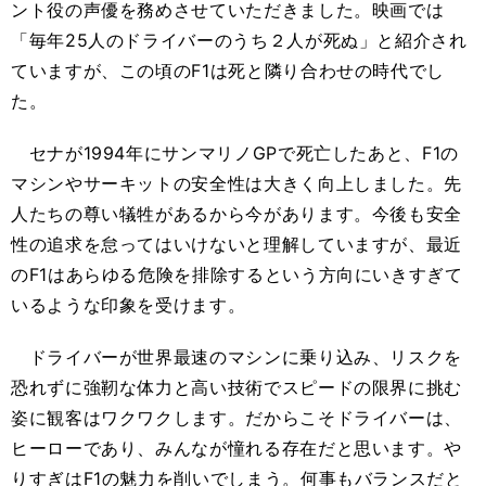
ント役の声優を務めさせていただきました。映画では
「毎年25人のドライバーのうち２人が死ぬ」と紹介され
ていますが、この頃のF1は死と隣り合わせの時代でし
た。
セナが1994年にサンマリノGPで死亡したあと、F1の
マシンやサーキットの安全性は大きく向上しました。先
人たちの尊い犠牲があるから今があります。今後も安全
性の追求を怠ってはいけないと理解していますが、最近
のF1はあらゆる危険を排除するという方向にいきすぎて
いるような印象を受けます。
ドライバーが世界最速のマシンに乗り込み、リスクを
恐れずに強靭な体力と高い技術でスピードの限界に挑む
姿に観客はワクワクします。だからこそドライバーは、
ヒーローであり、みんなが憧れる存在だと思います。や
りすぎはF1の魅力を削いでしまう。何事もバランスだと