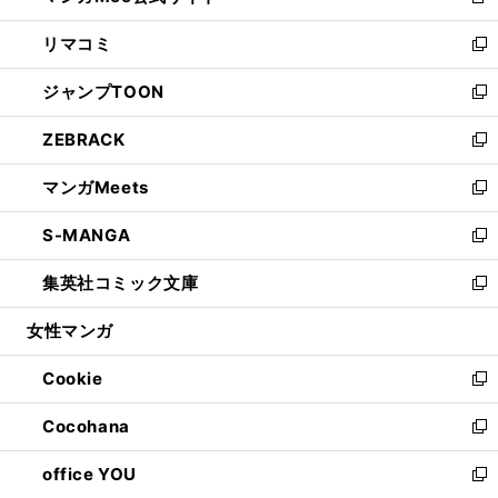
新
ウ
ン
ウ
し
リマコミ
で
ド
ィ
い
新
開
ウ
ン
ウ
し
ジャンプTOON
く
で
ド
ィ
い
新
開
ウ
ン
ウ
し
ZEBRACK
く
で
ド
ィ
い
新
開
ウ
ン
ウ
し
マンガMeets
く
で
ド
ィ
い
新
開
ウ
ン
ウ
し
S-MANGA
く
で
ド
ィ
い
新
開
ウ
ン
ウ
し
集英社コミック文庫
く
で
ド
ィ
い
新
開
ウ
ン
ウ
し
女性マンガ
く
で
ド
ィ
い
開
ウ
ン
ウ
Cookie
く
で
ド
ィ
新
開
ウ
ン
し
Cocohana
く
で
ド
い
新
開
ウ
ウ
し
office YOU
く
で
ィ
い
新
開