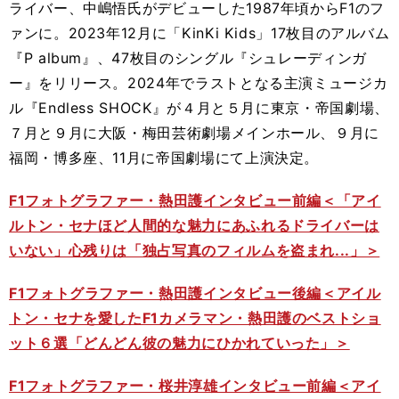
ライバー、中嶋悟氏がデビューした1987年頃からF1のフ
ァンに。2023年12月に「KinKi Kids」17枚目のアルバム
『P album』、47枚目のシングル『シュレーディンガ
ー』をリリース。2024年でラストとなる主演ミュージカ
ル『Endless SHOCK』が４月と５月に東京・帝国劇場、
７月と９月に大阪・梅田芸術劇場メインホール、９月に
福岡・博多座、11月に帝国劇場にて上演決定。
F1フォトグラファー・熱田護インタビュー前編＜「アイ
ルトン・セナほど人間的な魅力にあふれるドライバーは
いない」心残りは「独占写真のフィルムを盗まれ...」＞
F1フォトグラファー・熱田護インタビュー後編＜アイル
トン・セナを愛したF1カメラマン・熱田護のベストショ
ット６選「どんどん彼の魅力にひかれていった」＞
F1フォトグラファー・桜井淳雄インタビュー前編＜アイ