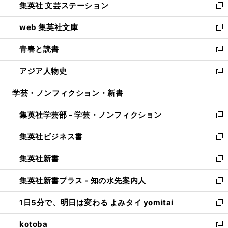
集英社 文芸ステーション
く
ィ
い
新
ン
ウ
し
web 集英社文庫
ド
ィ
い
新
ウ
ン
ウ
し
青春と読書
で
ド
ィ
い
新
開
ウ
ン
ウ
し
アジア人物史
く
で
ド
ィ
い
新
開
ウ
ン
ウ
し
学芸・ノンフィクション・新書
く
で
ド
ィ
い
開
ウ
ン
ウ
集英社学芸部 - 学芸・ノンフィクション
く
で
ド
ィ
新
開
ウ
ン
し
集英社ビジネス書
く
で
ド
い
新
開
ウ
ウ
し
集英社新書
く
で
ィ
い
新
開
ン
ウ
し
集英社新書プラス - 知の水先案内人
く
ド
ィ
い
新
ウ
ン
ウ
し
1日5分で、明日は変わる よみタイ yomitai
で
ド
ィ
い
新
開
ウ
ン
ウ
し
kotoba
く
で
ド
ィ
い
新