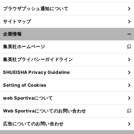
ブラウザプッシュ通知について
サイトマップ
企業情報
開
く/
集英社ホームページ
新
閉
し
じ
集英社プライバシーガイドライン
い
る
ウ
SHUEISHA Privacy Guideline
ィ
ン
Setting of Cookies
ド
ウ
web Sportivaについて
で
開
Web Sportivaについてのお問い合わせ
く
新
し
広告についてのお問い合わせ
い
ウ