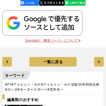
いいね
Xでポストする
LINEで送る
line
faceboo
x
k
Googleの「優先ソース」について
一覧に戻る
キーワード
#F1
#アイルトン・セナ
#アイルトン・セナ没後30年特別企画
#ホンダ
#モータースポーツ
#堂本光一
編集部のおすすめ