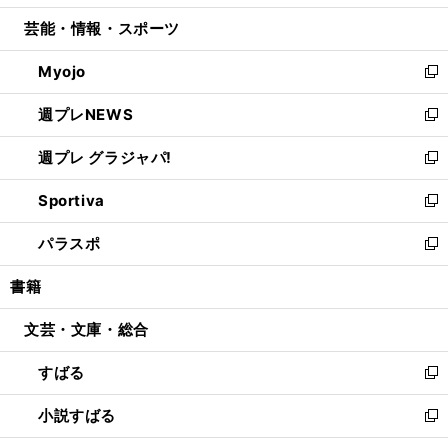
開
ウ
ン
ウ
し
芸能・情報・スポーツ
く
で
ド
ィ
い
開
ウ
ン
ウ
Myojo
く
で
ド
ィ
新
開
ウ
ン
し
週プレNEWS
く
で
ド
い
新
開
ウ
ウ
し
週プレ グラジャパ!
く
で
ィ
い
新
開
ン
ウ
し
Sportiva
く
ド
ィ
い
新
ウ
ン
ウ
し
パラスポ
で
ド
ィ
い
新
開
ウ
ン
ウ
し
書籍
く
で
ド
ィ
い
開
ウ
ン
ウ
文芸・文庫・総合
く
で
ド
ィ
開
ウ
ン
すばる
く
で
ド
新
開
ウ
し
小説すばる
く
で
い
新
開
ウ
し