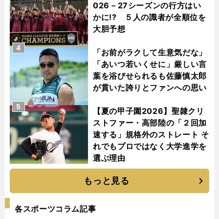
026－27シーズンの行方はい
かに!? ５人の識者が全順位を
大胆予想
4
「お前がラクして生意気だな」
「あいつ若いくせに」厳しい言
葉を浴びせられるも佐藤慎太郎
が貫いた誇りとファンへの思い
5
【夏の甲子園2026】聖隷クリ
ストファー・高部陸の「２回加
速する」規格外のストレート そ
れでもプロではなく大学進学を
選ぶ理由
もっと見る
各スポーツコラム記事