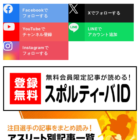
cebo
X
Facebookで
Xでフォローする
ok
フォローする
uTube
LINE
YouTubeで
LINEで
チャンネル登録
アカウント追加
stagra
Instagramで
m
フォローする