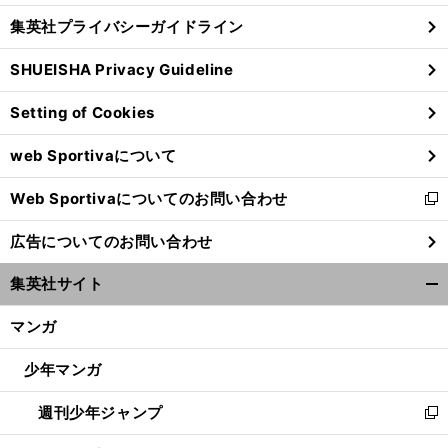
し
じ
集英社プライバシーガイドライン
い
る
ウ
SHUEISHA Privacy Guideline
ィ
ン
Setting of Cookies
ド
ウ
web Sportivaについて
で
開
Web Sportivaについてのお問い合わせ
く
新
し
広告についてのお問い合わせ
い
ウ
集英社サイト
ィ
開
ン
く/
マンガ
ド
閉
ウ
じ
少年マンガ
で
る
開
週刊少年ジャンプ
く
新
し