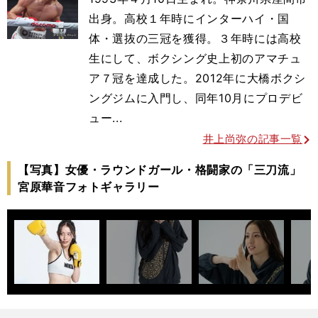
出身。高校１年時にインターハイ・国
体・選抜の三冠を獲得。３年時には高校
生にして、ボクシング史上初のアマチュ
ア７冠を達成した。2012年に大橋ボクシ
ングジムに入門し、同年10月にプロデビ
ュー...
井上尚弥の記事一覧
【写真】女優・ラウンドガール・格闘家の「三刀流」
宮原華音フォトギャラリー