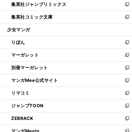
集英社ジャンプリミックス
く
で
ド
ィ
い
新
開
ウ
ン
ウ
し
集英社コミック文庫
く
で
ド
ィ
い
新
開
ウ
ン
ウ
し
少女マンガ
く
で
ド
ィ
い
開
ウ
ン
ウ
りぼん
く
で
ド
ィ
新
開
ウ
ン
し
マーガレット
く
で
ド
い
新
開
ウ
ウ
し
別冊マーガレット
く
で
ィ
い
新
開
ン
ウ
し
マンガMee公式サイト
く
ド
ィ
い
新
ウ
ン
ウ
し
リマコミ
で
ド
ィ
い
新
開
ウ
ン
ウ
し
ジャンプTOON
く
で
ド
ィ
い
新
開
ウ
ン
ウ
し
ZEBRACK
く
で
ド
ィ
い
新
開
ウ
ン
ウ
し
マンガMeets
く
で
ド
ィ
い