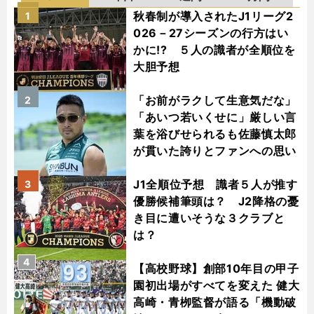
秋春制が導入されたJ1リーグ2
1
026－27シーズンの行方はい
かに!? ５人の識者が全順位を
大胆予想
「お前がラクして生意気だな」
2
「あいつ若いくせに」厳しい言
葉を浴びせられるも佐藤慎太郎
が貫いた誇りとファンへの思い
J1全順位予想 識者５人が推す
3
優勝候補筆頭は？ J2降格の憂
き目に遭いそうな３クラブと
は？
4
【高校野球】創部10年目の甲子
園初出場がすべてを変えた 健大
高崎・青栁監督が語る「機動破