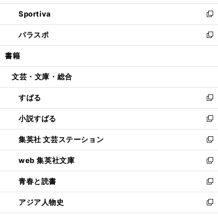
開
ン
ウ
し
Sportiva
く
ド
ィ
い
新
ウ
ン
ウ
し
パラスポ
で
ド
ィ
い
新
開
ウ
ン
ウ
し
書籍
く
で
ド
ィ
い
開
ウ
ン
ウ
文芸・文庫・総合
く
で
ド
ィ
開
ウ
ン
すばる
く
で
ド
新
開
ウ
し
小説すばる
く
で
い
新
開
ウ
し
集英社 文芸ステーション
く
ィ
い
新
ン
ウ
し
web 集英社文庫
ド
ィ
い
新
ウ
ン
ウ
し
青春と読書
で
ド
ィ
い
新
開
ウ
ン
ウ
し
アジア人物史
く
で
ド
ィ
い
新
開
ウ
ン
ウ
し