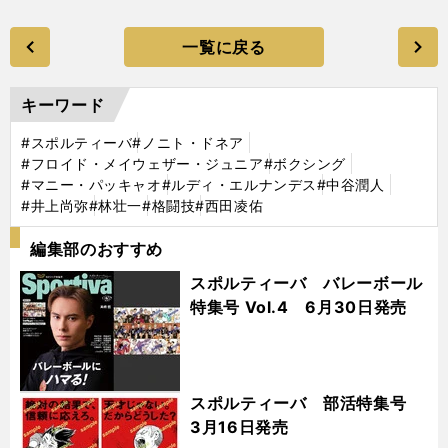
一覧に戻る
キーワード
#スポルティーバ
#ノニト・ドネア
#フロイド・メイウェザー・ジュニア
#ボクシング
#マニー・パッキャオ
#ルディ・エルナンデス
#中谷潤人
#井上尚弥
#林壮一
#格闘技
#西田凌佑
編集部のおすすめ
スポルティーバ バレーボール
特集号 Vol.4 6月30日発売
スポルティーバ 部活特集号
3月16日発売