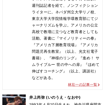
週刊誌記者を経て、ノンフィクション
ライターに。ネバダ州立大学リノ校、
東京大学大学院情報学環教育部にてジ
ャーナリズムを学ぶ。アメリカの公立
高校で教壇に立つなど教育者としても
活動。著書に『マイノリティーの拳』
『アメリカ下層教育現場』『アメリカ
問題児再生教室』（以上、光文社電子
書籍）、『神様のリング』『進め！ サ
ムライブルー 世の中への扉』『ほめて
伸ばすコーチング』（以上、講談社）
などがある。
林壮一の記事一覧
井上尚弥 (いのうえ・なおや)
1993年４月10日生まれ。神奈川県座間市