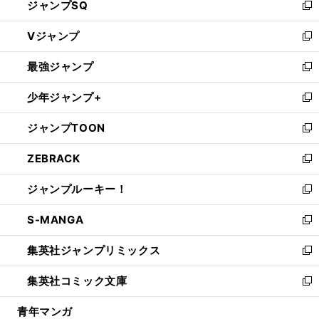
ジャンプSQ
い
新
ウ
し
Vジャンプ
ィ
い
新
ン
ウ
し
最強ジャンプ
ド
ィ
い
新
ウ
ン
ウ
し
少年ジャンプ+
で
ド
ィ
い
新
開
ウ
ン
ウ
し
ジャンプTOON
く
で
ド
ィ
い
新
開
ウ
ン
ウ
し
ZEBRACK
く
で
ド
ィ
い
新
開
ウ
ン
ウ
し
ジャンプルーキー！
く
で
ド
ィ
い
新
開
ウ
ン
ウ
し
S-MANGA
く
で
ド
ィ
い
新
開
ウ
ン
ウ
し
集英社ジャンプリミックス
く
で
ド
ィ
い
新
開
ウ
ン
ウ
し
集英社コミック文庫
く
で
ド
ィ
い
新
開
ウ
ン
ウ
し
青年マンガ
く
で
ド
ィ
い