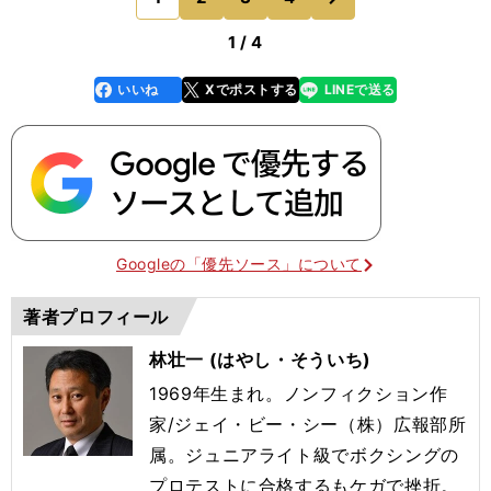
ナリスト
1 / 4
いいね
Xでポストする
LINEで送る
line
faceboo
x
k
Googleの「優先ソース」について
著者プロフィール
林壮一 (はやし・そういち)
1969年生まれ。ノンフィクション作
家/ジェイ・ビー・シー（株）広報部所
属。ジュニアライト級でボクシングの
プロテストに合格するもケガで挫折。