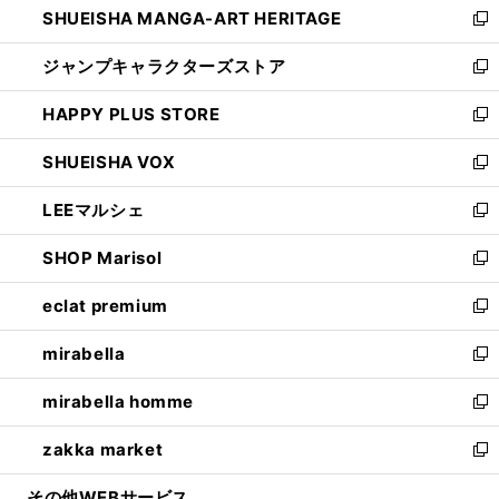
SHUEISHA MANGA-ART HERITAGE
く
で
い
新
開
ウ
し
ジャンプキャラクターズストア
く
ィ
い
新
ン
ウ
し
HAPPY PLUS STORE
ド
ィ
い
新
ウ
ン
ウ
し
SHUEISHA VOX
で
ド
ィ
い
新
開
ウ
ン
ウ
し
LEEマルシェ
く
で
ド
ィ
い
新
開
ウ
ン
ウ
し
SHOP Marisol
く
で
ド
ィ
い
新
開
ウ
ン
ウ
し
eclat premium
く
で
ド
ィ
い
新
開
ウ
ン
ウ
し
mirabella
く
で
ド
ィ
い
新
開
ウ
ン
ウ
し
mirabella homme
く
で
ド
ィ
い
新
開
ウ
ン
ウ
し
zakka market
く
で
ド
ィ
い
新
開
ウ
ン
ウ
し
その他WEBサービス
く
で
ド