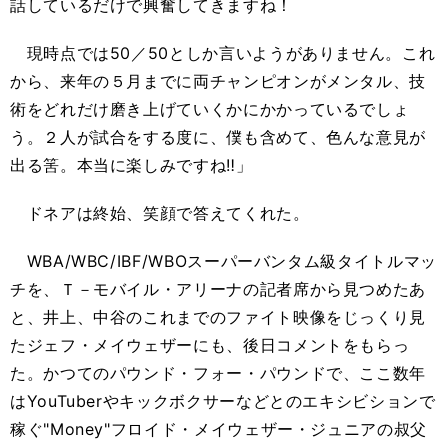
話しているだけで興奮してきますね！
現時点では50／50としか言いようがありません。これ
から、来年の５月までに両チャンピオンがメンタル、技
術をどれだけ磨き上げていくかにかかっているでしょ
う。２人が試合をする度に、僕も含めて、色んな意見が
出る筈。本当に楽しみですね‼」
ドネアは終始、笑顔で答えてくれた。
WBA/WBC/IBF/WBOスーパーバンタム級タイトルマッ
チを、Ｔ－モバイル・アリーナの記者席から見つめたあ
と、井上、中谷のこれまでのファイト映像をじっくり見
たジェフ・メイウェザーにも、後日コメントをもらっ
た。かつてのパウンド・フォー・パウンドで、ここ数年
はYouTuberやキックボクサーなどとのエキシビションで
稼ぐ"Money"フロイド・メイウェザー・ジュニアの叔父