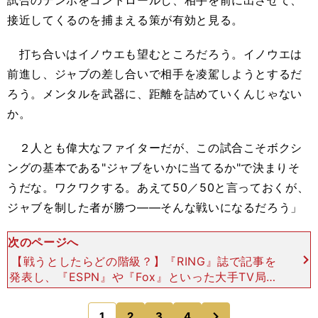
試合のテンポをコントロールし、相手を前に出させて、
接近してくるのを捕まえる策が有効と見る。
打ち合いはイノウエも望むところだろう。イノウエは
前進し、ジャブの差し合いで相手を凌駕しようとするだ
ろう。メンタルを武器に、距離を詰めていくんじゃない
か。
２人とも偉大なファイターだが、この試合こそボクシ
ングの基本である"ジャブをいかに当てるか"で決まりそ
うだな。ワクワクする。あえて50／50と言っておくが、
ジャブを制した者が勝つ――そんな戦いになるだろう」
次のページへ
【戦うとしたらどの階級？】『RING』誌で記事を
発表し、『ESPN』や『Fox』といった大手TV局の
ボクシング中継でコメンテイターを務めるマノウ
ク・アコピアンにも話を聞いた。ボクシングジャー
次
1
2
3
4
のページへ