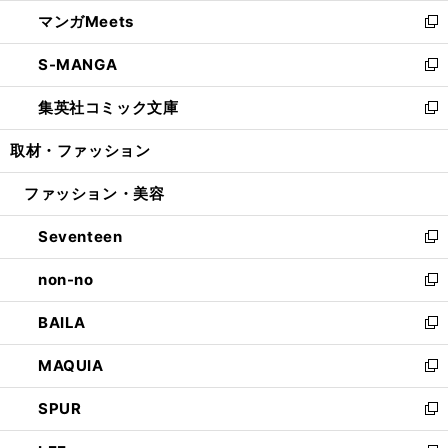
ウ
ン
ウ
し
マンガMeets
く
で
ド
ィ
い
新
開
ウ
ン
ウ
し
S-MANGA
く
で
ド
ィ
い
新
開
ウ
ン
ウ
し
集英社コミック文庫
く
で
ド
ィ
い
新
開
ウ
ン
ウ
し
取材・ファッション
く
で
ド
ィ
い
開
ウ
ン
ウ
ファッション・美容
く
で
ド
ィ
開
ウ
ン
Seventeen
く
で
ド
新
開
ウ
し
non-no
く
で
い
新
開
ウ
し
BAILA
く
ィ
い
新
ン
ウ
し
MAQUIA
ド
ィ
い
新
ウ
ン
ウ
し
SPUR
で
ド
ィ
い
新
開
ウ
ン
ウ
し