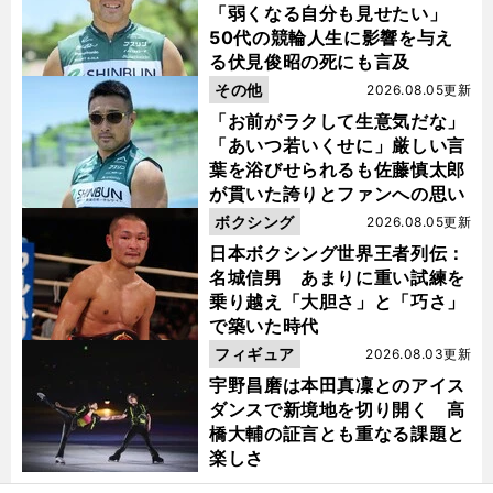
「弱くなる自分も見せたい」
50代の競輪人生に影響を与え
る伏見俊昭の死にも言及
その他
2026.08.05更新
「お前がラクして生意気だな」
「あいつ若いくせに」厳しい言
葉を浴びせられるも佐藤慎太郎
が貫いた誇りとファンへの思い
ボクシング
2026.08.05更新
日本ボクシング世界王者列伝：
名城信男 あまりに重い試練を
乗り越え「大胆さ」と「巧さ」
で築いた時代
フィギュア
2026.08.03更新
宇野昌磨は本田真凜とのアイス
ダンスで新境地を切り開く 高
橋大輔の証言とも重なる課題と
楽しさ