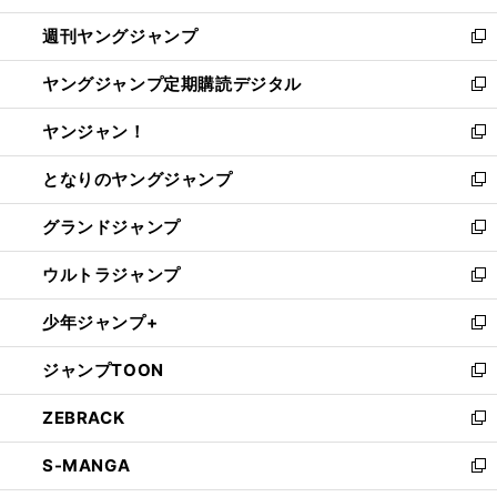
開
ウ
ン
ウ
週刊ヤングジャンプ
く
で
ド
ィ
新
開
ウ
ン
し
ヤングジャンプ定期購読デジタル
く
で
ド
い
新
開
ウ
ウ
し
ヤンジャン！
く
で
ィ
い
新
開
ン
ウ
し
となりのヤングジャンプ
く
ド
ィ
い
新
ウ
ン
ウ
し
グランドジャンプ
で
ド
ィ
い
新
開
ウ
ン
ウ
し
ウルトラジャンプ
く
で
ド
ィ
い
新
開
ウ
ン
ウ
し
少年ジャンプ+
く
で
ド
ィ
い
新
開
ウ
ン
ウ
し
ジャンプTOON
く
で
ド
ィ
い
新
開
ウ
ン
ウ
し
ZEBRACK
く
で
ド
ィ
い
新
開
ウ
ン
ウ
し
S-MANGA
く
で
ド
ィ
い
新
開
ウ
ン
ウ
し