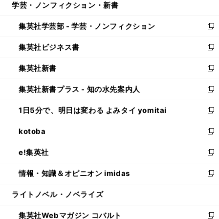
学芸・ノンフィクション・新書
く
で
ド
ィ
い
開
ウ
ン
ウ
集英社学芸部 - 学芸・ノンフィクション
く
で
ド
ィ
新
開
ウ
ン
し
集英社ビジネス書
く
で
ド
い
新
開
ウ
ウ
し
集英社新書
く
で
ィ
い
新
開
ン
ウ
し
集英社新書プラス - 知の水先案内人
く
ド
ィ
い
新
ウ
ン
ウ
し
1日5分で、明日は変わる よみタイ yomitai
で
ド
ィ
い
新
開
ウ
ン
ウ
し
kotoba
く
で
ド
ィ
い
新
開
ウ
ン
ウ
し
e!集英社
く
で
ド
ィ
い
新
開
ウ
ン
ウ
し
情報・知識＆オピニオン imidas
く
で
ド
ィ
い
新
開
ウ
ン
ウ
し
ライトノベル・ノベライズ
く
で
ド
ィ
い
開
ウ
ン
ウ
集英社Webマガジン コバルト
く
で
ド
ィ
新