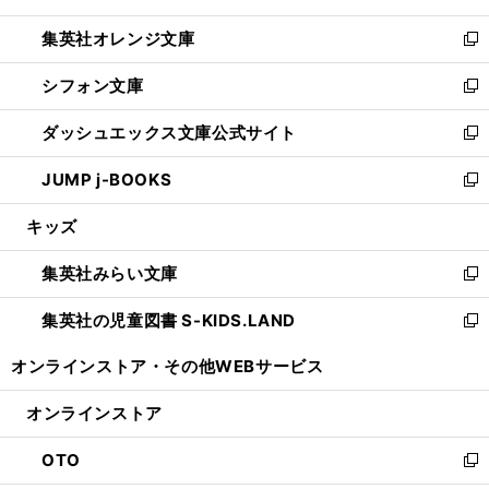
開
ウ
ン
し
集英社オレンジ文庫
く
で
ド
い
新
開
ウ
ウ
し
シフォン文庫
く
で
ィ
い
新
開
ン
ウ
し
ダッシュエックス文庫公式サイト
く
ド
ィ
い
新
ウ
ン
ウ
し
JUMP j-BOOKS
で
ド
ィ
い
新
開
ウ
ン
ウ
し
キッズ
く
で
ド
ィ
い
開
ウ
ン
ウ
集英社みらい文庫
く
で
ド
ィ
新
開
ウ
ン
し
集英社の児童図書 S-KIDS.LAND
く
で
ド
い
新
開
ウ
ウ
し
オンラインストア・
その他WEBサービス
く
で
ィ
い
開
ン
ウ
オンラインストア
く
ド
ィ
ウ
ン
OTO
で
ド
新
開
ウ
し