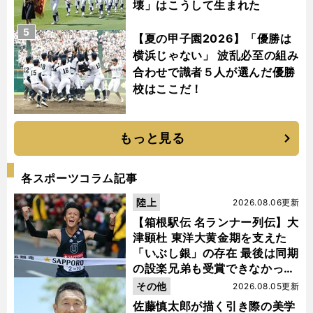
壊」はこうして生まれた
5
【夏の甲子園2026】「優勝は
横浜じゃない」 波乱必至の組み
合わせで識者５人が選んだ優勝
校はここだ！
もっと見る
各スポーツコラム記事
陸上
2026.08.06更新
【箱根駅伝 名ランナー列伝】大
津顕杜 東洋大黄金期を支えた
「いぶし銀」の存在 最後は同期
の設楽兄弟も受賞できなかった
金栗杯に輝く
その他
2026.08.05更新
前
.
へ
vs
佐藤慎太郎が描く引き際の美学