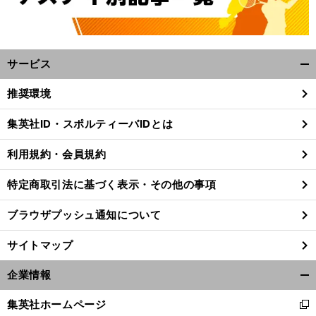
サービス
開
く/
推奨環境
閉
じ
集英社ID・スポルティーバIDとは
る
利用規約・会員規約
特定商取引法に基づく表示・その他の事項
ブラウザプッシュ通知について
サイトマップ
企業情報
開
く/
集英社ホームページ
新
閉