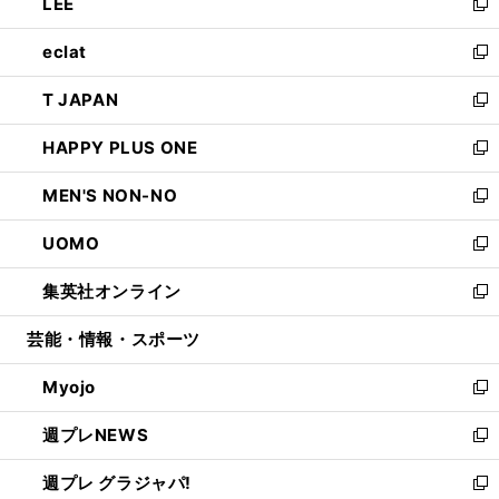
LEE
く
で
ド
ィ
い
新
開
ウ
ン
ウ
し
eclat
く
で
ド
ィ
い
新
開
ウ
ン
ウ
し
T JAPAN
く
で
ド
ィ
い
新
開
ウ
ン
ウ
し
HAPPY PLUS ONE
く
で
ド
ィ
い
新
開
ウ
ン
ウ
し
MEN'S NON-NO
く
で
ド
ィ
い
新
開
ウ
ン
ウ
し
UOMO
く
で
ド
ィ
い
新
開
ウ
ン
ウ
し
集英社オンライン
く
で
ド
ィ
い
新
開
ウ
ン
ウ
し
芸能・情報・スポーツ
く
で
ド
ィ
い
開
ウ
ン
ウ
Myojo
く
で
ド
ィ
新
開
ウ
ン
し
週プレNEWS
く
で
ド
い
新
開
ウ
ウ
し
週プレ グラジャパ!
く
で
ィ
い
新