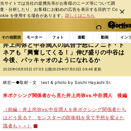
当サイトでは当社の提携先等がお客様のニーズ等について調
査・分析したり、お客様にお勧めの広告を表⽰する⽬的で Co
閉じ
okie を使⽤する場合があります。
詳しくはこちら
る
マイペ
web Sportiva (webスポルティーバ)
検索
メニュ
we
ー
その他競技の記事一覧
格闘技
ボクシング
井上
b
ジ
その他競技
モーター
フォト
連載
動画
イン
ス
井上尚弥と中谷潤人の試合予想にノニト・ド
ポ
ネアも「興奮してくる！」伸び盛りの中谷は
ル
今後、パッキャオのようになれるか
テ
ィ
2025年06月05日 07:05 公開
2025年07月03日 09:48 更新
ー
バ
林壮一●取材・文 text & photo by Soichi Hayashi Sr.
米ボクシング関係者から見た井上尚弥vs.中谷潤人 後編
（前編：井上尚弥vs.中谷潤人を米ボクシング関係者たち
はどう見る？ モンスターの防衛戦を見て予想を変えた
識者も＞＞）