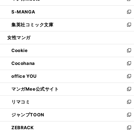
新
開
ウ
ン
ウ
し
S-MANGA
く
で
ド
ィ
い
新
開
ウ
ン
ウ
し
集英社コミック文庫
く
で
ド
ィ
い
新
開
ウ
ン
ウ
し
女性マンガ
く
で
ド
ィ
い
開
ウ
ン
ウ
Cookie
く
で
ド
ィ
新
開
ウ
ン
し
Cocohana
く
で
ド
い
新
開
ウ
ウ
し
office YOU
く
で
ィ
い
新
開
ン
ウ
し
マンガMee公式サイト
く
ド
ィ
い
新
ウ
ン
ウ
し
リマコミ
で
ド
ィ
い
新
開
ウ
ン
ウ
し
ジャンプTOON
く
で
ド
ィ
い
新
開
ウ
ン
ウ
し
ZEBRACK
く
で
ド
ィ
い
新
開