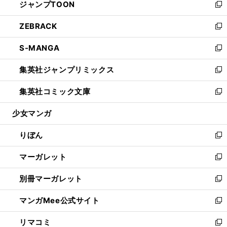
ジャンプTOON
く
で
ド
ィ
い
新
開
ウ
ン
ウ
し
ZEBRACK
く
で
ド
ィ
い
新
開
ウ
ン
ウ
し
S-MANGA
く
で
ド
ィ
い
新
開
ウ
ン
ウ
し
集英社ジャンプリミックス
く
で
ド
ィ
い
新
開
ウ
ン
ウ
し
集英社コミック文庫
く
で
ド
ィ
い
新
開
ウ
ン
ウ
し
少女マンガ
く
で
ド
ィ
い
開
ウ
ン
ウ
りぼん
く
で
ド
ィ
新
開
ウ
ン
し
マーガレット
く
で
ド
い
新
開
ウ
ウ
し
別冊マーガレット
く
で
ィ
い
新
開
ン
ウ
し
マンガMee公式サイト
く
ド
ィ
い
新
ウ
ン
ウ
し
リマコミ
で
ド
ィ
い
新