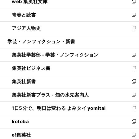
web 集英社文庫
ド
ィ
い
新
ウ
ン
ウ
し
青春と読書
で
ド
ィ
い
新
開
ウ
ン
ウ
し
アジア人物史
く
で
ド
ィ
い
新
開
ウ
ン
ウ
し
学芸・ノンフィクション・新書
く
で
ド
ィ
い
開
ウ
ン
ウ
集英社学芸部 - 学芸・ノンフィクション
く
で
ド
ィ
新
開
ウ
ン
し
集英社ビジネス書
く
で
ド
い
新
開
ウ
ウ
し
集英社新書
く
で
ィ
い
新
開
ン
ウ
し
集英社新書プラス - 知の水先案内人
く
ド
ィ
い
新
ウ
ン
ウ
し
1日5分で、明日は変わる よみタイ yomitai
で
ド
ィ
い
新
開
ウ
ン
ウ
し
kotoba
く
で
ド
ィ
い
新
開
ウ
ン
ウ
し
e!集英社
く
で
ド
ィ
い
新