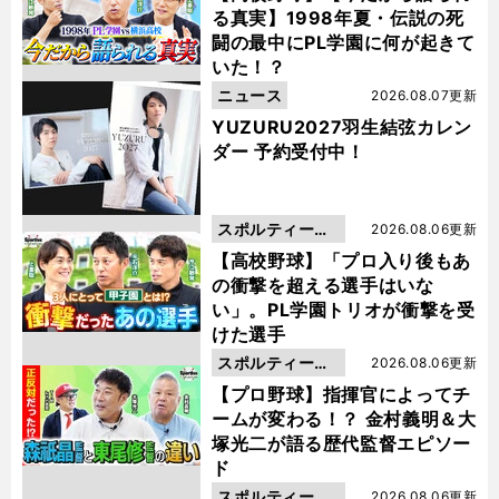
る真実】1998年夏・伝説の死
闘の最中にPL学園に何が起きて
いた！？
ニュース
2026.08.07更新
YUZURU2027羽生結弦カレン
ダー 予約受付中！
スポルティーバ
2026.08.06更新
動画
【高校野球】「プロ入り後もあ
の衝撃を超える選手はいな
い」。PL学園トリオが衝撃を受
けた選手
スポルティーバ
2026.08.06更新
動画
【プロ野球】指揮官によってチ
ームが変わる！？ 金村義明＆大
塚光二が語る歴代監督エピソー
ド
スポルティーバ
2026.08.06更新