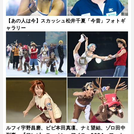
【あの人は今】スカッシュ松井千夏「今昔」フォトギ
ャラリー
ルフィ宇野昌磨、ビビ本田真凜、ナミ望結、ゾロ田中