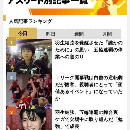
人気記事ランキング
今日
昨日
週間
月間
羽生結弦を覚醒させた「誰かの
1
ために」の思い 五輪連覇の偉
業への道のり
Ｊリーグ開幕戦は白熱の逆転劇
2
だが観客、視聴者にとって「価
値あるイベント」になっていた
か
羽生結弦、五輪連覇の舞台裏
3
ケガで欠場中に取り組んだ「勉
強」で成長