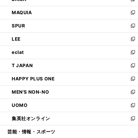
い
新
ン
ウ
し
MAQUIA
ド
ィ
い
新
ウ
ン
ウ
し
SPUR
で
ド
ィ
い
新
開
ウ
ン
ウ
し
LEE
く
で
ド
ィ
い
新
開
ウ
ン
ウ
し
eclat
く
で
ド
ィ
い
新
開
ウ
ン
ウ
し
T JAPAN
く
で
ド
ィ
い
新
開
ウ
ン
ウ
し
HAPPY PLUS ONE
く
で
ド
ィ
い
新
開
ウ
ン
ウ
し
MEN'S NON-NO
く
で
ド
ィ
い
新
開
ウ
ン
ウ
し
UOMO
く
で
ド
ィ
い
新
開
ウ
ン
ウ
し
集英社オンライン
く
で
ド
ィ
い
新
開
ウ
ン
ウ
し
芸能・情報・スポーツ
く
で
ド
ィ
い