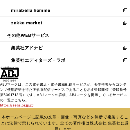
開
ウ
ン
ウ
し
mirabella homme
く
で
ド
ィ
い
新
開
ウ
ン
ウ
し
zakka market
く
で
ド
ィ
い
新
開
ウ
ン
ウ
し
その他WEBサービス
く
で
ド
ィ
い
開
ウ
ン
ウ
集英社アドナビ
く
で
ド
ィ
新
開
ウ
ン
し
集英社エディターズ・ラボ
く
で
ド
い
新
開
ウ
ウ
し
く
で
ィ
い
開
ン
ウ
ABJマークは、この電子書店・電子書籍配信サービスが、著作権者からコンテ
く
ド
ィ
ンツ使用許諾を得た正規版配信サービスであることを示す登録商標（登録番号
ウ
ン
第6091713号）です。ABJマークの詳細、ABJマークを掲示しているサービス
で
ド
の一覧はこちら。
開
ウ
https://aebs.or.jp/
新
く
で
し
い
開
本ホームページに記載の文章・画像・写真などを無断で複製するこ
ウ
く
とは法律で禁じられています。全ての著作権は株式会社 集英社に帰
ィ
属します。
ン