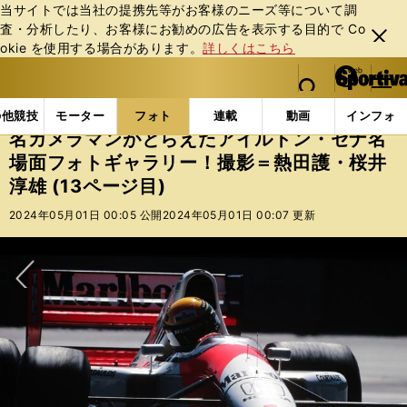
当サイトでは当社の提携先等がお客様のニーズ等について調
査・分析したり、お客様にお勧めの広告を表⽰する⽬的で Co
閉じ
okie を使⽤する場合があります。
詳しくはこちら
る
マイペ
web Sportiva (webスポルティーバ)
検索
メニュ
we
ー
フォトギャラリー
名カメラマンがとらえたアイルトン・
b
ジ
の他競技
モーター
フォト
連載
動画
インフォ
ス
名カメラマンがとらえたアイルトン・セナ名
ポ
場面フォトギャラリー！撮影＝熱田護・桜井
ル
淳雄 (13ページ目)
テ
ィ
2024年05月01日 00:05 公開
2024年05月01日 00:07 更新
ー
バ
次へ