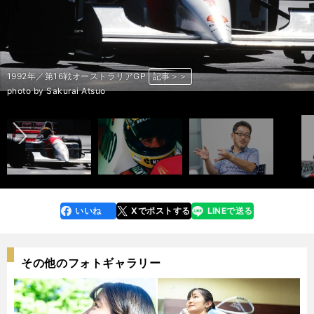
1991年／第１戦アメリカGP
1992年／第６戦モナコGP
1993年／第１戦南アフリカGP
1993年／第３戦ヨーロッパGP
1994年／第２戦パシフィックGP
イモラ・サーキットのセナの銅像
1991年／アメリカGP
F1フォトグラファーの熱田護氏
1992年／第６戦モナコGP
1992年／第８戦フランスGP
1992年／第11戦ハンガリーGP
1992年／第13戦イタリアGP
1992年／第16戦オーストラリアGP
1992年／第15戦日本GP
F1フォトグラファーの桜井淳雄氏
記事＞＞
記事＞＞
記事＞＞
記事＞＞
記事＞＞
記事＞＞
記事＞＞
記事＞＞
記事＞＞
記事＞＞
記事＞＞
記事＞＞
記事＞＞
記事＞＞
記事＞＞
前へ
photo by Atsuta Mamoru
photo by Atsuta Mamoru
photo by Atsuta Mamoru
photo by Atsuta Mamoru
photo by Atsuta Mamoru
photo by Atsuta Mamoru
photo by Atsuta Mamoru
photo by Igarashi Kazuhiro
photo by Sakurai Atsuo
photo by Sakurai Atsuo
photo by Sakurai Atsuo
photo by Sakurai Atsuo
photo by Sakurai Atsuo
photo by Sakurai Atsuo
photo by Igarashi Kazuhiro
いいね
Xでポストする
LINEで送る
line
faceboo
x
k
その他のフォトギャラリー