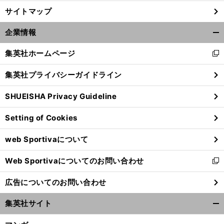
サイトマップ
企業情報
開
く/
集英社ホームページ
新
閉
し
じ
集英社プライバシーガイドライン
い
る
ウ
SHUEISHA Privacy Guideline
ィ
ン
Setting of Cookies
ド
ウ
web Sportivaについて
で
開
Web Sportivaについてのお問い合わせ
く
新
し
広告についてのお問い合わせ
い
ウ
集英社サイト
ィ
開
ン
く/