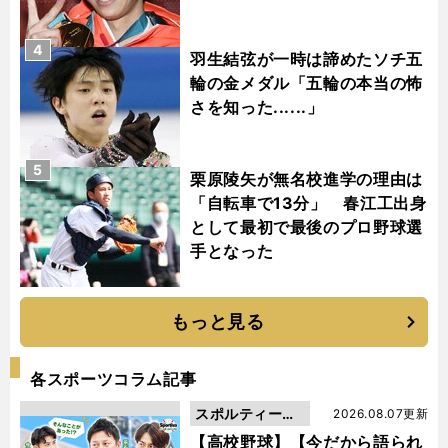
4
羽生結弦が一時は諦めたソチ五
輪の金メダル「五輪の本当の怖
さを知った......」
5
栗原陵矢が無名校進学の理由は
「自転車で13分」 春江工出身
として最初で最後のプロ野球選
手となった
もっと見る
各スポーツコラム記事
スポルティーバ
2026.08.07更新
動画
【高校野球】【今だから語られ