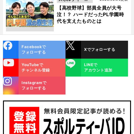
動画
【高校野球】部員全員が大号
泣！？ ハードだったPL学園時
代を支えたものとは
cebo
X
Facebookで
Xでフォローする
ok
フォローする
uTube
LINE
YouTubeで
LINEで
チャンネル登録
アカウント追加
stagra
Instagramで
m
フォローする