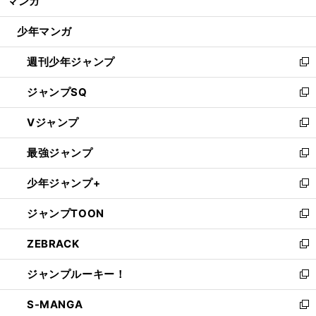
マンガ
ド
閉
ウ
じ
少年マンガ
で
る
開
週刊少年ジャンプ
く
新
し
ジャンプSQ
い
新
ウ
し
Vジャンプ
ィ
い
新
ン
ウ
し
最強ジャンプ
ド
ィ
い
新
ウ
ン
ウ
し
少年ジャンプ+
で
ド
ィ
い
新
開
ウ
ン
ウ
し
ジャンプTOON
く
で
ド
ィ
い
新
開
ウ
ン
ウ
し
ZEBRACK
く
で
ド
ィ
い
新
開
ウ
ン
ウ
し
ジャンプルーキー！
く
で
ド
ィ
い
新
開
ウ
ン
ウ
し
S-MANGA
く
で
ド
ィ
い
新