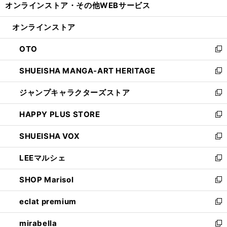
オンラインストア・
その他WEBサービス
く
で
ィ
い
開
ン
ウ
オンラインストア
く
ド
ィ
ウ
ン
OTO
で
ド
新
開
ウ
し
SHUEISHA MANGA-ART HERITAGE
く
で
い
新
開
ウ
し
ジャンプキャラクターズストア
く
ィ
い
新
ン
ウ
し
HAPPY PLUS STORE
ド
ィ
い
新
ウ
ン
ウ
し
SHUEISHA VOX
で
ド
ィ
い
新
開
ウ
ン
ウ
し
LEEマルシェ
く
で
ド
ィ
い
新
開
ウ
ン
ウ
し
SHOP Marisol
く
で
ド
ィ
い
新
開
ウ
ン
ウ
し
eclat premium
く
で
ド
ィ
い
新
開
ウ
ン
ウ
し
mirabella
く
で
ド
ィ
い
新