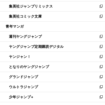
開
ウ
ン
ウ
し
集英社ジャンプリミックス
く
で
ド
ィ
い
新
開
ウ
ン
ウ
し
集英社コミック文庫
く
で
ド
ィ
い
新
開
ウ
ン
ウ
し
青年マンガ
く
で
ド
ィ
い
開
ウ
ン
ウ
週刊ヤングジャンプ
く
で
ド
ィ
新
開
ウ
ン
し
ヤングジャンプ定期購読デジタル
く
で
ド
い
新
開
ウ
ウ
し
ヤンジャン！
く
で
ィ
い
新
開
ン
ウ
し
となりのヤングジャンプ
く
ド
ィ
い
新
ウ
ン
ウ
し
グランドジャンプ
で
ド
ィ
い
新
開
ウ
ン
ウ
し
ウルトラジャンプ
く
で
ド
ィ
い
新
開
ウ
ン
ウ
し
少年ジャンプ+
く
で
ド
ィ
い
新
開
ウ
ン
ウ
し