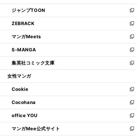
開
ウ
ン
ウ
し
ジャンプTOON
く
で
ド
ィ
い
新
開
ウ
ン
ウ
し
ZEBRACK
く
で
ド
ィ
い
新
開
ウ
ン
ウ
し
マンガMeets
く
で
ド
ィ
い
新
開
ウ
ン
ウ
し
S-MANGA
く
で
ド
ィ
い
新
開
ウ
ン
ウ
し
集英社コミック文庫
く
で
ド
ィ
い
新
開
ウ
ン
ウ
し
女性マンガ
く
で
ド
ィ
い
開
ウ
ン
ウ
Cookie
く
で
ド
ィ
新
開
ウ
ン
し
Cocohana
く
で
ド
い
新
開
ウ
ウ
し
office YOU
く
で
ィ
い
新
開
ン
ウ
し
マンガMee公式サイト
く
ド
ィ
い
新
ウ
ン
ウ
し