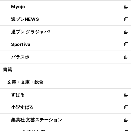
開
ウ
ン
ウ
Myojo
く
で
ド
ィ
新
開
ウ
ン
し
週プレNEWS
く
で
ド
い
新
開
ウ
ウ
し
週プレ グラジャパ!
く
で
ィ
い
新
開
ン
ウ
し
Sportiva
く
ド
ィ
い
新
ウ
ン
ウ
し
パラスポ
で
ド
ィ
い
新
開
ウ
ン
ウ
し
書籍
く
で
ド
ィ
い
開
ウ
ン
ウ
文芸・文庫・総合
く
で
ド
ィ
開
ウ
ン
すばる
く
で
ド
新
開
ウ
し
小説すばる
く
で
い
新
開
ウ
し
集英社 文芸ステーション
く
ィ
い
新
ン
ウ
し