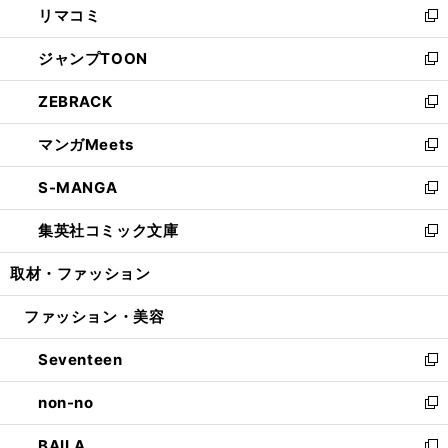
リマコミ
で
ド
ィ
い
新
開
ウ
ン
ウ
し
ジャンプTOON
く
で
ド
ィ
い
新
開
ウ
ン
ウ
し
ZEBRACK
く
で
ド
ィ
い
新
開
ウ
ン
ウ
し
マンガMeets
く
で
ド
ィ
い
新
開
ウ
ン
ウ
し
S-MANGA
く
で
ド
ィ
い
新
開
ウ
ン
ウ
し
集英社コミック文庫
く
で
ド
ィ
い
新
開
ウ
ン
ウ
し
取材・ファッション
く
で
ド
ィ
い
開
ウ
ン
ウ
ファッション・美容
く
で
ド
ィ
開
ウ
ン
Seventeen
く
で
ド
新
開
ウ
し
non-no
く
で
い
新
開
ウ
し
BAILA
く
ィ