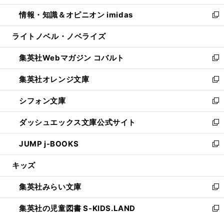
開
ウ
ン
ウ
し
情報・知識＆オピニオン imidas
く
で
ド
ィ
い
新
開
ウ
ン
ウ
し
ライトノベル・ノベライズ
く
で
ド
ィ
い
開
ウ
ン
ウ
集英社Webマガジン コバルト
く
で
ド
ィ
新
開
ウ
ン
し
集英社オレンジ文庫
く
で
ド
い
新
開
ウ
ウ
し
シフォン文庫
く
で
ィ
い
新
開
ン
ウ
し
ダッシュエックス文庫公式サイト
く
ド
ィ
い
新
ウ
ン
ウ
し
JUMP j-BOOKS
で
ド
ィ
い
新
開
ウ
ン
ウ
し
キッズ
く
で
ド
ィ
い
開
ウ
ン
ウ
集英社みらい文庫
く
で
ド
ィ
新
開
ウ
ン
し
集英社の児童図書 S-KIDS.LAND
く
で
ド
い
新
開
ウ
ウ
し