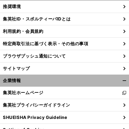
く/
推奨環境
閉
じ
集英社ID・スポルティーバIDとは
る
利用規約・会員規約
前
へ
特定商取引法に基づく表示・その他の事項
ブラウザプッシュ通知について
サイトマップ
企業情報
開
く/
集英社ホームページ
新
閉
し
じ
集英社プライバシーガイドライン
い
る
ウ
SHUEISHA Privacy Guideline
ィ
ン