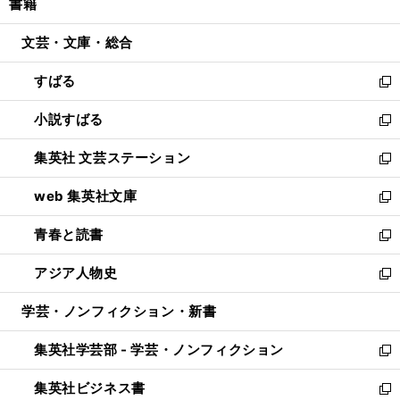
書籍
く
で
ド
ィ
い
開
ウ
ン
ウ
文芸・文庫・総合
く
で
ド
ィ
開
ウ
ン
すばる
く
で
ド
新
開
ウ
し
小説すばる
く
で
い
新
開
ウ
し
集英社 文芸ステーション
く
ィ
い
新
ン
ウ
し
web 集英社文庫
ド
ィ
い
新
ウ
ン
ウ
し
青春と読書
で
ド
ィ
い
新
開
ウ
ン
ウ
し
アジア人物史
く
で
ド
ィ
い
新
開
ウ
ン
ウ
し
学芸・ノンフィクション・新書
く
で
ド
ィ
い
開
ウ
ン
ウ
集英社学芸部 - 学芸・ノンフィクション
く
で
ド
ィ
新
開
ウ
ン
し
集英社ビジネス書
く
で
ド
い
新