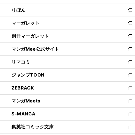
開
ウ
ン
ウ
りぼん
く
で
ド
ィ
新
開
ウ
ン
し
マーガレット
く
で
ド
い
新
開
ウ
ウ
し
別冊マーガレット
く
で
ィ
い
新
開
ン
ウ
し
マンガMee公式サイト
く
ド
ィ
い
新
ウ
ン
ウ
し
リマコミ
で
ド
ィ
い
新
開
ウ
ン
ウ
し
ジャンプTOON
く
で
ド
ィ
い
新
開
ウ
ン
ウ
し
ZEBRACK
く
で
ド
ィ
い
新
開
ウ
ン
ウ
し
マンガMeets
く
で
ド
ィ
い
新
開
ウ
ン
ウ
し
S-MANGA
く
で
ド
ィ
い
新
開
ウ
ン
ウ
し
集英社コミック文庫
く
で
ド
ィ
い
新
開
ウ
ン
ウ
し