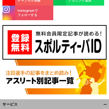
チャンネル登録
アカウント追加
stagra
Instagramで
m
フォローする
サービス
開