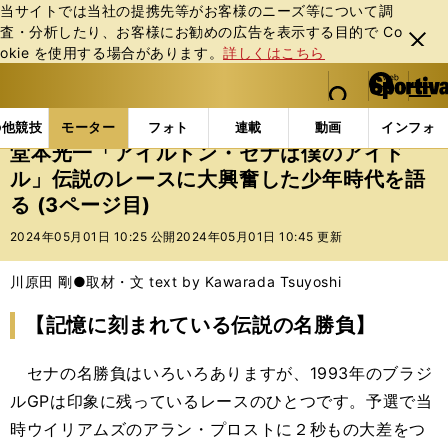
当サイトでは当社の提携先等がお客様のニーズ等について調
査・分析したり、お客様にお勧めの広告を表⽰する⽬的で Co
閉じ
okie を使⽤する場合があります。
詳しくはこちら
る
マイペ
web Sportiva (webスポルティーバ)
検索
メニュ
we
ー
モーターの記事一覧
モーター
F1
堂本光一「ア
b
ジ
の他競技
モーター
フォト
連載
動画
インフォ
ス
堂本光一「アイルトン・セナは僕のアイド
ポ
ル」伝説のレースに大興奮した少年時代を語
ル
る (3ページ目)
テ
ィ
2024年05月01日 10:25 公開
2024年05月01日 10:45 更新
ー
バ
川原田 剛●取材・文 text by Kawarada Tsuyoshi
【記憶に刻まれている伝説の名勝負】
セナの名勝負はいろいろありますが、1993年のブラジ
ルGPは印象に残っているレースのひとつです。予選で当
時ウイリアムズのアラン・プロストに２秒もの大差をつ