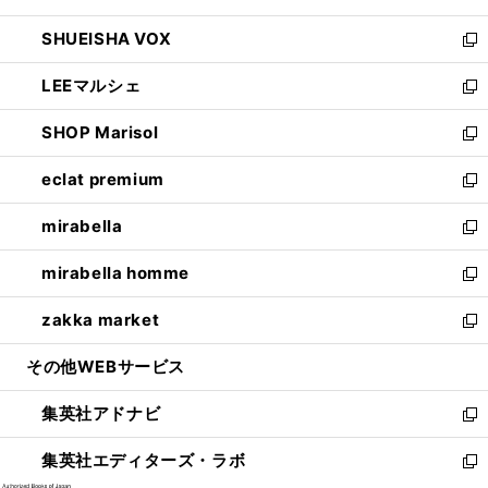
ウ
ン
ウ
し
SHUEISHA VOX
で
ド
ィ
い
新
開
ウ
ン
ウ
し
LEEマルシェ
く
で
ド
ィ
い
新
開
ウ
ン
ウ
し
SHOP Marisol
く
で
ド
ィ
い
新
開
ウ
ン
ウ
し
eclat premium
く
で
ド
ィ
い
新
開
ウ
ン
ウ
し
mirabella
く
で
ド
ィ
い
新
開
ウ
ン
ウ
し
mirabella homme
く
で
ド
ィ
い
新
開
ウ
ン
ウ
し
zakka market
く
で
ド
ィ
い
新
開
ウ
ン
ウ
し
その他WEBサービス
く
で
ド
ィ
い
開
ウ
ン
ウ
集英社アドナビ
く
で
ド
ィ
新
開
ウ
ン
し
集英社エディターズ・ラボ
く
で
ド
い
新
開
ウ
ウ