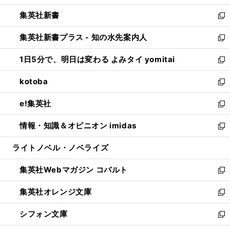
開
ウ
ウ
し
集英社新書
く
で
ィ
い
新
開
ン
ウ
し
集英社新書プラス - 知の水先案内人
く
ド
ィ
い
新
ウ
ン
ウ
し
1日5分で、明日は変わる よみタイ yomitai
で
ド
ィ
い
新
開
ウ
ン
ウ
し
kotoba
く
で
ド
ィ
い
新
開
ウ
ン
ウ
し
e!集英社
く
で
ド
ィ
い
新
開
ウ
ン
ウ
し
情報・知識＆オピニオン imidas
く
で
ド
ィ
い
新
開
ウ
ン
ウ
し
ライトノベル・ノベライズ
く
で
ド
ィ
い
開
ウ
ン
ウ
集英社Webマガジン コバルト
く
で
ド
ィ
新
開
ウ
ン
し
集英社オレンジ文庫
く
で
ド
い
新
開
ウ
ウ
し
シフォン文庫
く
で
ィ
い
新
開
ン
ウ
し