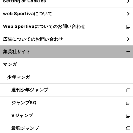
Setting of Cookies
ド
ウ
web Sportivaについて
で
開
Web Sportivaについてのお問い合わせ
く
新
し
広告についてのお問い合わせ
い
ウ
集英社サイト
ィ
開
ン
く/
マンガ
ド
閉
ウ
じ
少年マンガ
で
る
開
週刊少年ジャンプ
く
新
し
ジャンプSQ
い
新
ウ
し
Vジャンプ
ィ
い
新
ン
ウ
し
最強ジャンプ
ド
ィ
い
新