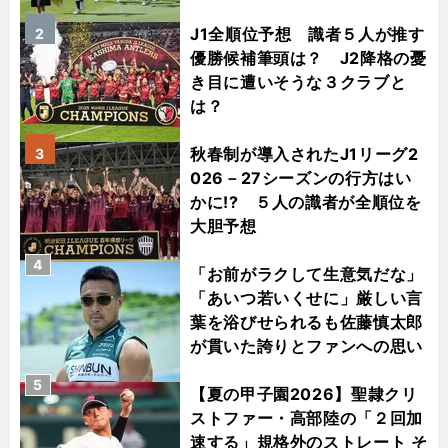
J1全順位予想 識者５人が推す
2
優勝候補筆頭は？ J2降格の憂
き目に遭いそうな３クラブと
は？
秋春制が導入されたJ1リーグ2
3
026－27シーズンの行方はい
かに!? ５人の識者が全順位を
大胆予想
4
「お前がラクして生意気だな」
「あいつ若いくせに」厳しい言
葉を浴びせられるも佐藤慎太郎
が貫いた誇りとファンへの思い
5
【夏の甲子園2026】聖隷クリ
ストファー・高部陸の「２回加
速する」規格外のストレート そ