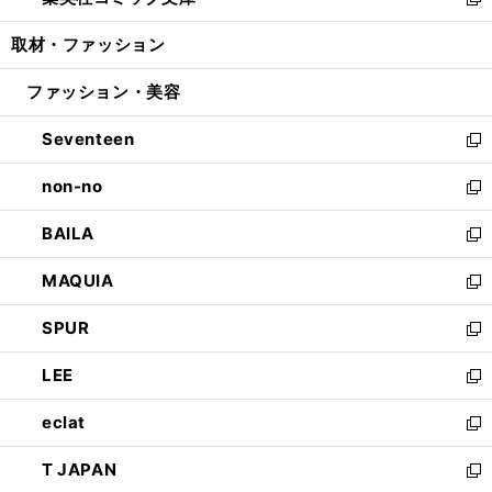
ィ
い
新
開
ウ
ン
ウ
し
取材・ファッション
く
で
ド
ィ
い
開
ウ
ン
ウ
ファッション・美容
く
で
ド
ィ
開
ウ
ン
Seventeen
く
で
ド
新
開
ウ
し
non-no
く
で
い
新
開
ウ
し
BAILA
く
ィ
い
新
ン
ウ
し
MAQUIA
ド
ィ
い
新
ウ
ン
ウ
し
SPUR
で
ド
ィ
い
新
開
ウ
ン
ウ
し
LEE
く
で
ド
ィ
い
新
開
ウ
ン
ウ
し
eclat
く
で
ド
ィ
い
新
開
ウ
ン
ウ
し
T JAPAN
く
で
ド
ィ
い
新