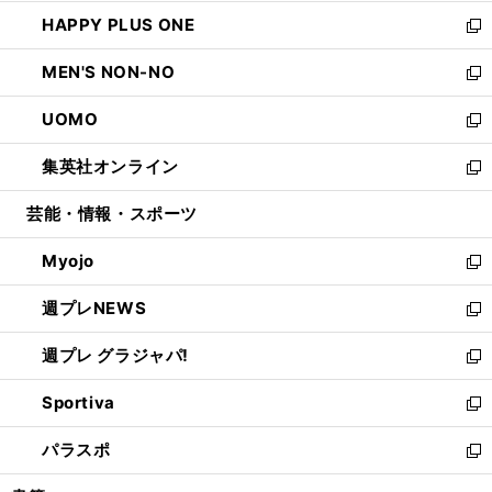
開
ウ
ン
ウ
し
HAPPY PLUS ONE
く
で
ド
ィ
い
新
開
ウ
ン
ウ
し
MEN'S NON-NO
く
で
ド
ィ
い
新
開
ウ
ン
ウ
し
UOMO
く
で
ド
ィ
い
新
開
ウ
ン
ウ
し
集英社オンライン
く
で
ド
ィ
い
新
開
ウ
ン
ウ
し
芸能・情報・スポーツ
く
で
ド
ィ
い
開
ウ
ン
ウ
Myojo
く
で
ド
ィ
新
開
ウ
ン
し
週プレNEWS
く
で
ド
い
新
開
ウ
ウ
し
週プレ グラジャパ!
く
で
ィ
い
新
開
ン
ウ
し
Sportiva
く
ド
ィ
い
新
ウ
ン
ウ
し
パラスポ
で
ド
ィ
い
新
開
ウ
ン
ウ
し