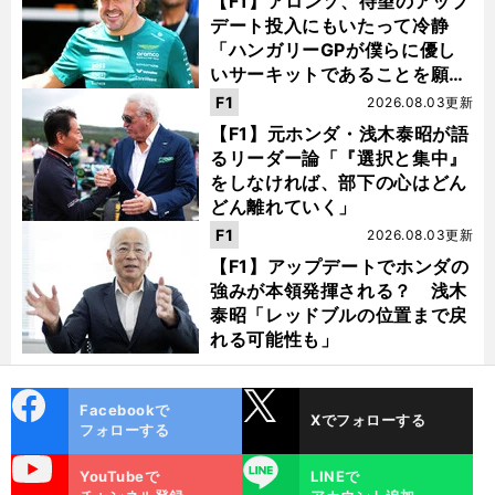
【F1】アロンソ、待望のアップ
デート投入にもいたって冷静
「ハンガリーGPが僕らに優し
いサーキットであることを願
う」
F1
2026.08.03更新
【F1】元ホンダ・浅木泰昭が語
るリーダー論「『選択と集中』
をしなければ、部下の心はどん
どん離れていく」
F1
2026.08.03更新
【F1】アップデートでホンダの
強みが本領発揮される？ 浅木
泰昭「レッドブルの位置まで戻
れる可能性も」
cebo
X
Facebookで
Xでフォローする
ok
フォローする
uTube
LINE
YouTubeで
LINEで