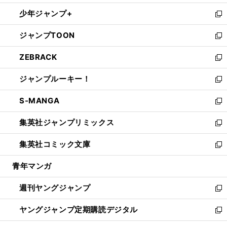
ウ
ン
ウ
し
少年ジャンプ+
で
ド
ィ
い
新
開
ウ
ン
ウ
し
ジャンプTOON
く
で
ド
ィ
い
新
開
ウ
ン
ウ
し
ZEBRACK
く
で
ド
ィ
い
新
開
ウ
ン
ウ
し
ジャンプルーキー！
く
で
ド
ィ
い
新
開
ウ
ン
ウ
し
S-MANGA
く
で
ド
ィ
い
新
開
ウ
ン
ウ
し
集英社ジャンプリミックス
く
で
ド
ィ
い
新
開
ウ
ン
ウ
し
集英社コミック文庫
く
で
ド
ィ
い
新
開
ウ
ン
ウ
し
青年マンガ
く
で
ド
ィ
い
開
ウ
ン
ウ
週刊ヤングジャンプ
く
で
ド
ィ
新
開
ウ
ン
し
ヤングジャンプ定期購読デジタル
く
で
ド
い
新
開
ウ
ウ
し