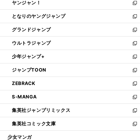
ヤンジャン！
く
で
ィ
い
新
開
ン
ウ
し
となりのヤングジャンプ
く
ド
ィ
い
新
ウ
ン
ウ
し
グランドジャンプ
で
ド
ィ
い
新
開
ウ
ン
ウ
し
ウルトラジャンプ
く
で
ド
ィ
い
新
開
ウ
ン
ウ
し
少年ジャンプ+
く
で
ド
ィ
い
新
開
ウ
ン
ウ
し
ジャンプTOON
く
で
ド
ィ
い
新
開
ウ
ン
ウ
し
ZEBRACK
く
で
ド
ィ
い
新
開
ウ
ン
ウ
し
S-MANGA
く
で
ド
ィ
い
新
開
ウ
ン
ウ
し
集英社ジャンプリミックス
く
で
ド
ィ
い
新
開
ウ
ン
ウ
し
集英社コミック文庫
く
で
ド
ィ
い
新
開
ウ
ン
ウ
し
少女マンガ
く
で
ド
ィ
い