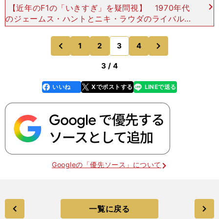
【近年のF1の「いきすぎ」を疑問視】 1970年代
のジェームス・ハントとニキ・ラウダのライバル関
係を題材にした映画『ラッシュ／プライドと友情』
（※日本では2014年に公開）で、僕は日本語版のハ
次
1
2
3
4
のページへ
のページへ
ント役
前
3 / 4
いいね
Xでポストする
LINEで送る
line
faceboo
x
k
Googleの「優先ソース」について
一覧に戻る