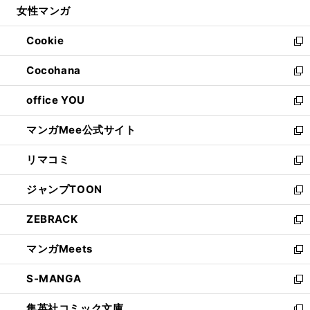
女性マンガ
く
で
ド
ィ
い
開
ウ
ン
ウ
Cookie
く
で
ド
ィ
新
開
ウ
ン
し
Cocohana
く
で
ド
い
新
開
ウ
ウ
し
office YOU
く
で
ィ
い
新
開
ン
ウ
し
マンガMee公式サイト
く
ド
ィ
い
新
ウ
ン
ウ
し
リマコミ
で
ド
ィ
い
新
開
ウ
ン
ウ
し
ジャンプTOON
く
で
ド
ィ
い
新
開
ウ
ン
ウ
し
ZEBRACK
く
で
ド
ィ
い
新
開
ウ
ン
ウ
し
マンガMeets
く
で
ド
ィ
い
新
開
ウ
ン
ウ
し
S-MANGA
く
で
ド
ィ
い
新
開
ウ
ン
ウ
し
集英社コミック文庫
く
で
ド