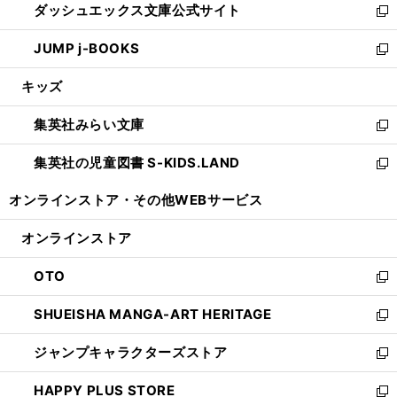
ダッシュエックス文庫公式サイト
く
ド
ィ
い
新
ウ
ン
ウ
し
JUMP j-BOOKS
で
ド
ィ
い
新
開
ウ
ン
ウ
し
キッズ
く
で
ド
ィ
い
開
ウ
ン
ウ
集英社みらい文庫
く
で
ド
ィ
新
開
ウ
ン
し
集英社の児童図書 S-KIDS.LAND
く
で
ド
い
新
開
ウ
ウ
し
オンラインストア・
その他WEBサービス
く
で
ィ
い
開
ン
ウ
オンラインストア
く
ド
ィ
ウ
ン
OTO
で
ド
新
開
ウ
し
SHUEISHA MANGA-ART HERITAGE
く
で
い
新
開
ウ
し
ジャンプキャラクターズストア
く
ィ
い
新
ン
ウ
し
HAPPY PLUS STORE
ド
ィ
い
新