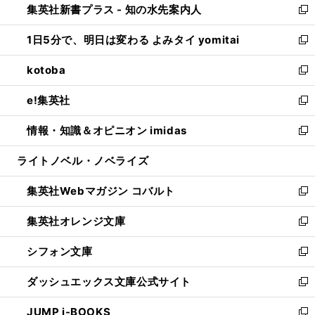
集英社新書プラス - 知の水先案内人
く
ド
ィ
い
新
ウ
ン
ウ
し
1日5分で、明日は変わる よみタイ yomitai
で
ド
ィ
い
新
開
ウ
ン
ウ
し
kotoba
く
で
ド
ィ
い
新
開
ウ
ン
ウ
し
e!集英社
く
で
ド
ィ
い
新
開
ウ
ン
ウ
し
情報・知識＆オピニオン imidas
く
で
ド
ィ
い
新
開
ウ
ン
ウ
し
ライトノベル・ノベライズ
く
で
ド
ィ
い
開
ウ
ン
ウ
集英社Webマガジン コバルト
く
で
ド
ィ
新
開
ウ
ン
し
集英社オレンジ文庫
く
で
ド
い
新
開
ウ
ウ
し
シフォン文庫
く
で
ィ
い
新
開
ン
ウ
し
ダッシュエックス文庫公式サイト
く
ド
ィ
い
新
ウ
ン
ウ
し
JUMP j-BOOKS
で
ド
ィ
い
新