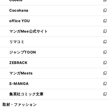
ド
ィ
新
開
ウ
ン
し
Cocohana
く
で
ド
い
新
開
ウ
ウ
し
office YOU
く
で
ィ
い
新
開
ン
ウ
し
マンガMee公式サイト
く
ド
ィ
い
新
ウ
ン
ウ
し
リマコミ
で
ド
ィ
い
新
開
ウ
ン
ウ
し
ジャンプTOON
く
で
ド
ィ
い
新
開
ウ
ン
ウ
し
ZEBRACK
く
で
ド
ィ
い
新
開
ウ
ン
ウ
し
マンガMeets
く
で
ド
ィ
い
新
開
ウ
ン
ウ
し
S-MANGA
く
で
ド
ィ
い
新
開
ウ
ン
ウ
し
集英社コミック文庫
く
で
ド
ィ
い
新
開
ウ
ン
ウ
し
取材・ファッション
く
で
ド
ィ
い