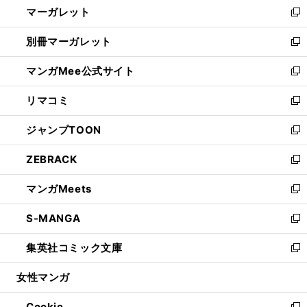
マーガレット
く
で
ド
い
新
開
ウ
ウ
し
別冊マーガレット
く
で
ィ
い
新
開
ン
ウ
し
マンガMee公式サイト
く
ド
ィ
い
新
ウ
ン
ウ
し
リマコミ
で
ド
ィ
い
新
開
ウ
ン
ウ
し
ジャンプTOON
く
で
ド
ィ
い
新
開
ウ
ン
ウ
し
ZEBRACK
く
で
ド
ィ
い
新
開
ウ
ン
ウ
し
マンガMeets
く
で
ド
ィ
い
新
開
ウ
ン
ウ
し
S-MANGA
く
で
ド
ィ
い
新
開
ウ
ン
ウ
し
集英社コミック文庫
く
で
ド
ィ
い
新
開
ウ
ン
ウ
し
女性マンガ
く
で
ド
ィ
い
開
ウ
ン
ウ
Cookie
く
で