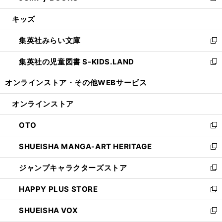
開
ウ
ン
ウ
し
キッズ
く
で
ド
ィ
い
開
ウ
ン
ウ
集英社みらい文庫
く
で
ド
ィ
新
開
ウ
ン
し
集英社の児童図書 S-KIDS.LAND
く
で
ド
い
新
開
ウ
ウ
し
オンラインストア・
その他WEBサービス
く
で
ィ
い
開
ン
ウ
オンラインストア
く
ド
ィ
ウ
ン
OTO
で
ド
新
開
ウ
し
SHUEISHA MANGA-ART HERITAGE
く
で
い
新
開
ウ
し
ジャンプキャラクターズストア
く
ィ
い
新
ン
ウ
し
HAPPY PLUS STORE
ド
ィ
い
新
ウ
ン
ウ
し
SHUEISHA VOX
で
ド
ィ
い
新
開
ウ
ン