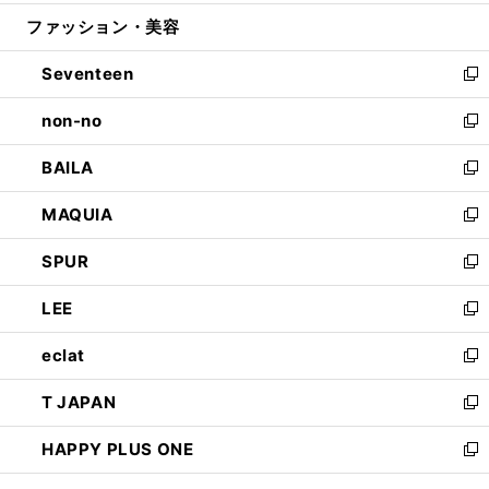
開
ウ
ン
ウ
ファッション・美容
く
で
ド
ィ
開
ウ
ン
Seventeen
く
で
ド
新
開
ウ
し
non-no
く
で
い
新
開
ウ
し
BAILA
く
ィ
い
新
ン
ウ
し
MAQUIA
ド
ィ
い
新
ウ
ン
ウ
し
SPUR
で
ド
ィ
い
新
開
ウ
ン
ウ
し
LEE
く
で
ド
ィ
い
新
開
ウ
ン
ウ
し
eclat
く
で
ド
ィ
い
新
開
ウ
ン
ウ
し
T JAPAN
く
で
ド
ィ
い
新
開
ウ
ン
ウ
し
HAPPY PLUS ONE
く
で
ド
ィ
い
新
開
ウ
ン
ウ
し