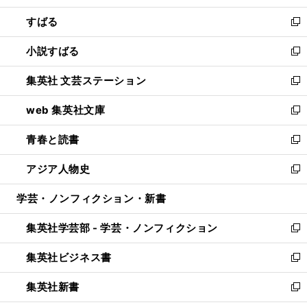
開
ウ
ン
すばる
く
で
ド
新
開
ウ
し
小説すばる
く
で
い
新
開
ウ
し
集英社 文芸ステーション
く
ィ
い
新
ン
ウ
し
web 集英社文庫
ド
ィ
い
新
ウ
ン
ウ
し
青春と読書
で
ド
ィ
い
新
開
ウ
ン
ウ
し
アジア人物史
く
で
ド
ィ
い
新
開
ウ
ン
ウ
し
学芸・ノンフィクション・新書
く
で
ド
ィ
い
開
ウ
ン
ウ
集英社学芸部 - 学芸・ノンフィクション
く
で
ド
ィ
新
開
ウ
ン
し
集英社ビジネス書
く
で
ド
い
新
開
ウ
ウ
し
集英社新書
く
で
ィ
い
新
開
ン
ウ
し