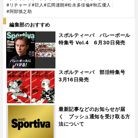
#リチャード
#巨人
#広岡達朗
#松永多佳倫
#秋広優人
#阿部慎之助
編集部のおすすめ
スポルティーバ バレーボール
特集号 Vol.4 6月30日発売
スポルティーバ 部活特集号
3月16日発売
最新記事などのお知らせが届
く プッシュ通知を受け取る方
法について