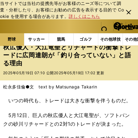
当サイトでは当社の提携先等がお客様のニーズ等について調
査・分析したり、お客様にお勧めの広告を表⽰する⽬的で Co
閉じ
okie を使⽤する場合があります。
詳しくはこちら
る
マイペ
web Sportiva (webスポルティーバ)
検索
メニュ
we
ー
野球の記事一覧
プロ野球
秋広優人・大江竜聖とリ
b
ジ
野球
サッカー
競馬
ゴルフ
その他球技
その他
ス
秋広優人・大江竜聖とリチャードの衝撃トレ
ポ
ードに広岡達朗が「釣り合っていない」と語
ル
る理由
テ
ィ
2025年05月19日 07:10 公開
2025年05月19日 17:02 更新
ー
バ
松永多佳倫●文 text by Matsunaga Takarin
いつの時代も、トレードは大きな衝撃を伴うものだ。
5月12日、巨人の秋広優人と大江竜聖が、ソフトバン
クの砂川リチャードとの2対1のトレードが決まった。