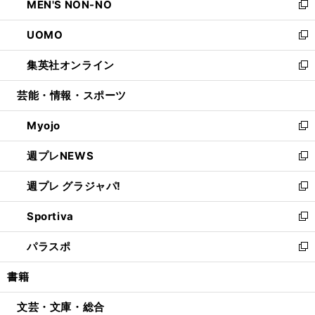
MEN'S NON-NO
く
で
ド
ィ
い
新
開
ウ
ン
ウ
し
UOMO
く
で
ド
ィ
い
新
開
ウ
ン
ウ
し
集英社オンライン
く
で
ド
ィ
い
新
開
ウ
ン
ウ
し
芸能・情報・スポーツ
く
で
ド
ィ
い
開
ウ
ン
ウ
Myojo
く
で
ド
ィ
新
開
ウ
ン
し
週プレNEWS
く
で
ド
い
新
開
ウ
ウ
し
週プレ グラジャパ!
く
で
ィ
い
新
開
ン
ウ
し
Sportiva
く
ド
ィ
い
新
ウ
ン
ウ
し
パラスポ
で
ド
ィ
い
新
開
ウ
ン
ウ
し
書籍
く
で
ド
ィ
い
開
ウ
ン
ウ
文芸・文庫・総合
く
で
ド
ィ