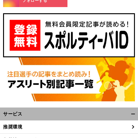
フォローする
ベ
.
前
へ
サービス
開
く/
推奨環境
閉
じ