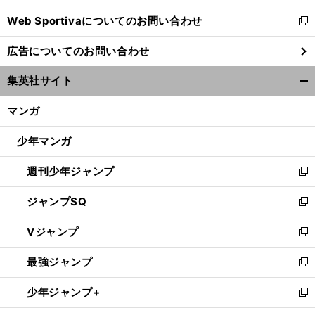
開
Web Sportivaについてのお問い合わせ
く
新
し
広告についてのお問い合わせ
い
ウ
集英社サイト
ィ
開
ン
く/
マンガ
ド
閉
ウ
じ
少年マンガ
で
る
開
週刊少年ジャンプ
く
新
し
ジャンプSQ
い
新
ウ
し
Vジャンプ
ィ
い
新
ン
ウ
し
最強ジャンプ
ド
ィ
い
新
ウ
ン
ウ
し
少年ジャンプ+
で
ド
ィ
い
新
開
ウ
ン
ウ
し