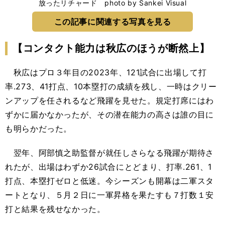
放ったリチャード photo by Sankei Visual
この記事に関連する写真を見る
【コンタクト能力は秋広のほうが断然上】
秋広はプロ３年目の2023年、121試合に出場して打
率.273、41打点、10本塁打の成績を残し、一時はクリー
ンアップを任されるなど飛躍を見せた。規定打席にはわ
ずかに届かなかったが、その潜在能力の高さは誰の目に
も明らかだった。
翌年、阿部慎之助監督が就任しさらなる飛躍が期待さ
れたが、出場はわずか26試合にとどまり、打率.261、1
打点、本塁打ゼロと低迷。今シーズンも開幕は二軍スタ
ートとなり、５月２日に一軍昇格を果たすも７打数１安
打と結果を残せなかった。