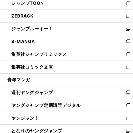
ジャンプTOON
く
で
ド
ィ
い
新
開
ウ
ン
ウ
し
ZEBRACK
く
で
ド
ィ
い
新
開
ウ
ン
ウ
し
ジャンプルーキー！
く
で
ド
ィ
い
新
開
ウ
ン
ウ
し
S-MANGA
く
で
ド
ィ
い
新
開
ウ
ン
ウ
し
集英社ジャンプリミックス
く
で
ド
ィ
い
新
開
ウ
ン
ウ
し
集英社コミック文庫
く
で
ド
ィ
い
新
開
ウ
ン
ウ
し
青年マンガ
く
で
ド
ィ
い
開
ウ
ン
ウ
週刊ヤングジャンプ
く
で
ド
ィ
新
開
ウ
ン
し
ヤングジャンプ定期購読デジタル
く
で
ド
い
新
開
ウ
ウ
し
ヤンジャン！
く
で
ィ
い
新
開
ン
ウ
し
となりのヤングジャンプ
く
ド
ィ
い
新