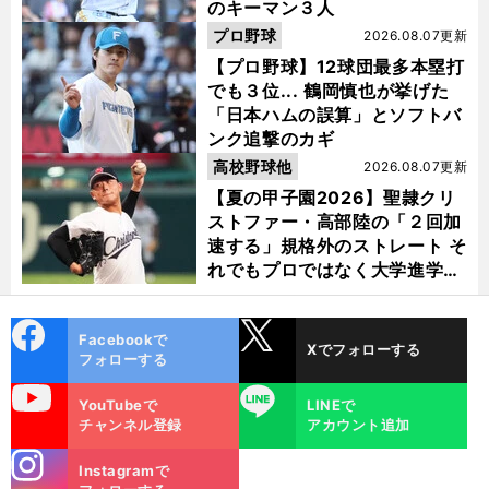
のキーマン３人
プロ野球
2026.08.07更新
【プロ野球】12球団最多本塁打
でも３位... 鶴岡慎也が挙げた
「日本ハムの誤算」とソフトバ
ンク追撃のカギ
高校野球他
2026.08.07更新
【夏の甲子園2026】聖隷クリ
ストファー・高部陸の「２回加
速する」規格外のストレート そ
れでもプロではなく大学進学を
選ぶ理由
cebo
X
Facebookで
Xでフォローする
ok
フォローする
uTube
LINE
YouTubeで
LINEで
チャンネル登録
アカウント追加
stagra
Instagramで
m