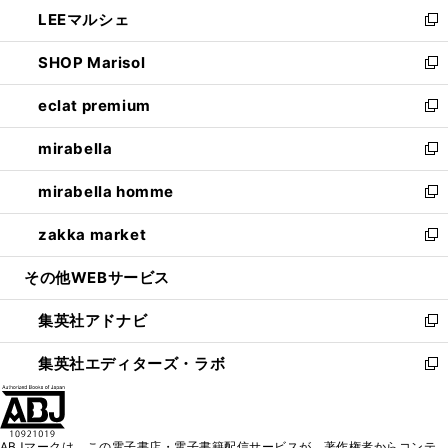
ウ
し
LEEマルシェ
く
で
ド
ィ
い
新
開
ウ
ン
ウ
し
SHOP Marisol
く
で
ド
ィ
い
新
開
ウ
ン
ウ
し
eclat premium
く
で
ド
ィ
い
新
開
ウ
ン
ウ
し
mirabella
く
で
ド
ィ
い
新
開
ウ
ン
ウ
し
mirabella homme
く
で
ド
ィ
い
新
開
ウ
ン
ウ
し
zakka market
く
で
ド
ィ
い
新
開
ウ
ン
ウ
し
その他WEBサービス
く
で
ド
ィ
い
開
ウ
ン
ウ
集英社アドナビ
く
で
ド
ィ
新
開
ウ
ン
し
集英社エディターズ・ラボ
く
で
ド
い
新
開
ウ
ウ
し
く
で
ィ
い
開
ン
ウ
ABJマークは、この電子書店・電子書籍配信サービスが、著作権者からコンテ