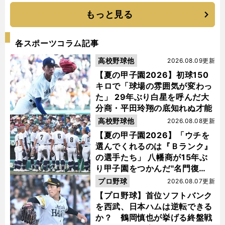
もっと見る
各スポーツコラム記事
高校野球他
2026.08.09更新
【夏の甲子園2026】初球150
キロで「球場の雰囲気が変わっ
た」 29年ぶり白星を呼んだ大
分商・平田玲翔の底知れぬ才能
高校野球他
2026.08.08更新
【夏の甲子園2026】「ウチを
選んでくれるのは『Ｂランク』
の選手たち」 八幡商が15年ぶ
り甲子園をつかんだ"名門復
活"の舞台裏
プロ野球
2026.08.07更新
【プロ野球】首位ソフトバンク
を西武、日本ハムは逆転できる
か？ 鶴岡慎也が挙げる終盤戦