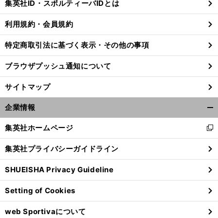
集英社ID・スポルティーバIDとは
る
利用規約・会員規約
特定商取引法に基づく表示・その他の事項
ブラウザプッシュ通知について
サイトマップ
企業情報
開
く/
集英社ホームページ
新
閉
し
じ
集英社プライバシーガイドライン
い
る
ウ
SHUEISHA Privacy Guideline
ィ
ン
Setting of Cookies
ド
ウ
web Sportivaについて
で