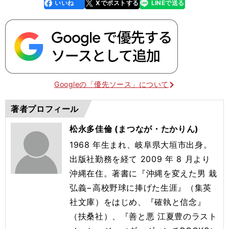
いいね
Xでポストする
LINEで送る
line
faceboo
x
k
Googleの「優先ソース」について
著者プロフィール
松永多佳倫 (まつなが・たかりん)
1968 年生まれ、岐阜県大垣市出身。
出版社勤務を経て 2009 年 8 月より
沖縄在住。著書に『沖縄を変えた男 栽
弘義−高校野球に捧げた生涯』（集英
社文庫）をはじめ、『確執と信念』
（扶桑社）、『善と悪 江夏豊のラスト