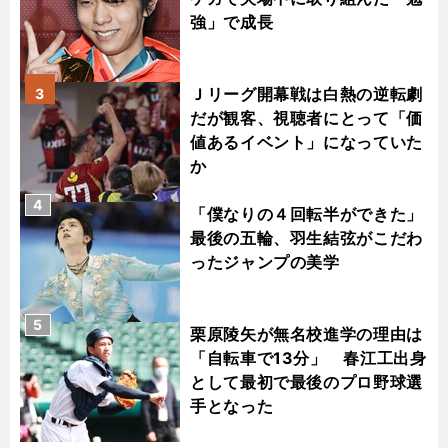
強」で成長
Ｊリーグ開幕戦は白熱の逆転劇
3
だが観客、視聴者にとって「価
値あるイベント」になっていた
か
4
「僕なりの４回転半ができた」
最後の五輪、羽生結弦がこだわ
ったジャンプの美学
5
栗原陵矢が無名校進学の理由は
「自転車で13分」 春江工出身
として最初で最後のプロ野球選
手となった