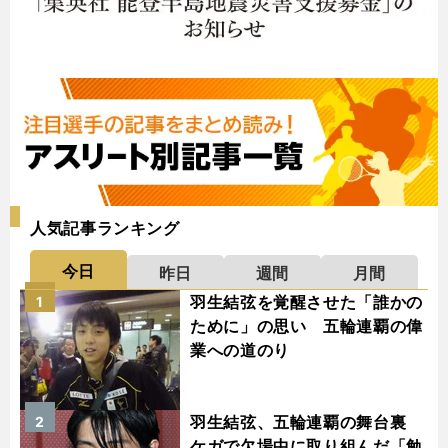
人気記事ランキング
今日
昨日
週間
月間
羽生結弦を覚醒させた「誰かの
1
ために」の思い 五輪連覇の偉
業への道のり
羽生結弦、五輪連覇の舞台裏
2
ケガで欠場中に取り組んだ「勉