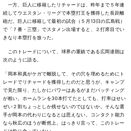
一方、巨人に移籍したリチャードは、昨年まで５年連
続してウエスタン・リーグで本塁打王を獲得した長距離
砲だ。巨人に移籍して最初の試合（５月13日の広島戦）
で「７番・三塁」でスタメン出場すると、２打席目でい
きなり本塁打を放った。
このトレードについて、球界の重鎮である広岡達朗は
次のように語る。
「岡本和真がケガで離脱して、その穴を埋めるためにト
レードでリチャードを獲得したのだと思うが、キャンプ
で見た限り、たしかにパワーはあるがまだバッティング
が粗い。ホームランを30本打てたとしても、打率はせい
ぜい２割ちょっとしか残せないのではないか。そんな選
手が岡本の代わりになるとは思えない。コンタクト能力
なら秋広のほうが断然上。はっきり言って、このトレー