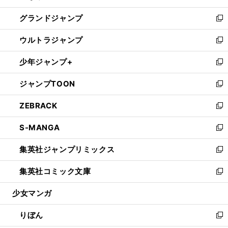
ウ
ン
ウ
し
グランドジャンプ
で
ド
ィ
い
新
開
ウ
ン
ウ
し
ウルトラジャンプ
く
で
ド
ィ
い
新
開
ウ
ン
ウ
し
少年ジャンプ+
く
で
ド
ィ
い
新
開
ウ
ン
ウ
し
ジャンプTOON
く
で
ド
ィ
い
新
開
ウ
ン
ウ
し
ZEBRACK
く
で
ド
ィ
い
新
開
ウ
ン
ウ
し
S-MANGA
く
で
ド
ィ
い
新
開
ウ
ン
ウ
し
集英社ジャンプリミックス
く
で
ド
ィ
い
新
開
ウ
ン
ウ
し
集英社コミック文庫
く
で
ド
ィ
い
新
開
ウ
ン
ウ
し
少女マンガ
く
で
ド
ィ
い
開
ウ
ン
ウ
りぼん
く
で
ド
ィ
新
開
ウ
ン
し