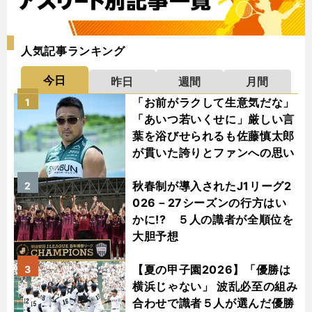
人気記事ランキング
今日
昨日
週間
月間
「お前がラクして生意気だな」
1
「あいつ若いくせに」厳しい言
葉を浴びせられるも佐藤慎太郎
が貫いた誇りとファンへの思い
秋春制が導入されたJ1リーグ2
2
026－27シーズンの行方はい
かに!? ５人の識者が全順位を
大胆予想
【夏の甲子園2026】「優勝は
3
横浜じゃない」 波乱必至の組み
合わせで識者５人が選んだ優勝