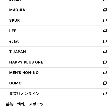
い
新
ン
ウ
し
MAQUIA
ド
ィ
い
新
ウ
ン
ウ
し
SPUR
で
ド
ィ
い
新
開
ウ
ン
ウ
し
LEE
く
で
ド
ィ
い
新
開
ウ
ン
ウ
し
eclat
く
で
ド
ィ
い
新
開
ウ
ン
ウ
し
T JAPAN
く
で
ド
ィ
い
新
開
ウ
ン
ウ
し
HAPPY PLUS ONE
く
で
ド
ィ
い
新
開
ウ
ン
ウ
し
MEN'S NON-NO
く
で
ド
ィ
い
新
開
ウ
ン
ウ
し
UOMO
く
で
ド
ィ
い
新
開
ウ
ン
ウ
し
集英社オンライン
く
で
ド
ィ
い
新
開
ウ
ン
ウ
し
芸能・情報・スポーツ
く
で
ド
ィ
い