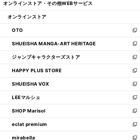
オンラインストア・
その他WEBサービス
く
で
ィ
い
開
ン
ウ
オンラインストア
く
ド
ィ
ウ
ン
OTO
で
ド
新
開
ウ
し
SHUEISHA MANGA-ART HERITAGE
く
で
い
新
開
ウ
し
ジャンプキャラクターズストア
く
ィ
い
新
ン
ウ
し
HAPPY PLUS STORE
ド
ィ
い
新
ウ
ン
ウ
し
SHUEISHA VOX
で
ド
ィ
い
新
開
ウ
ン
ウ
し
LEEマルシェ
く
で
ド
ィ
い
新
開
ウ
ン
ウ
し
SHOP Marisol
く
で
ド
ィ
い
新
開
ウ
ン
ウ
し
eclat premium
く
で
ド
ィ
い
新
開
ウ
ン
ウ
し
mirabella
く
で
ド
ィ
い
新