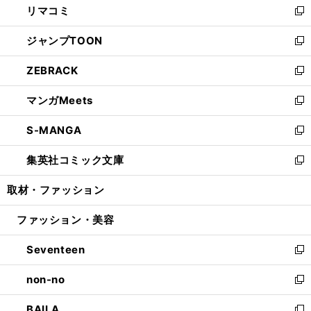
リマコミ
で
ド
ィ
い
新
開
ウ
ン
ウ
し
ジャンプTOON
く
で
ド
ィ
い
新
開
ウ
ン
ウ
し
ZEBRACK
く
で
ド
ィ
い
新
開
ウ
ン
ウ
し
マンガMeets
く
で
ド
ィ
い
新
開
ウ
ン
ウ
し
S-MANGA
く
で
ド
ィ
い
新
開
ウ
ン
ウ
し
集英社コミック文庫
く
で
ド
ィ
い
新
開
ウ
ン
ウ
し
取材・ファッション
く
で
ド
ィ
い
開
ウ
ン
ウ
ファッション・美容
く
で
ド
ィ
開
ウ
ン
Seventeen
く
で
ド
新
開
ウ
し
non-no
く
で
い
新
開
ウ
し
BAILA
く
ィ