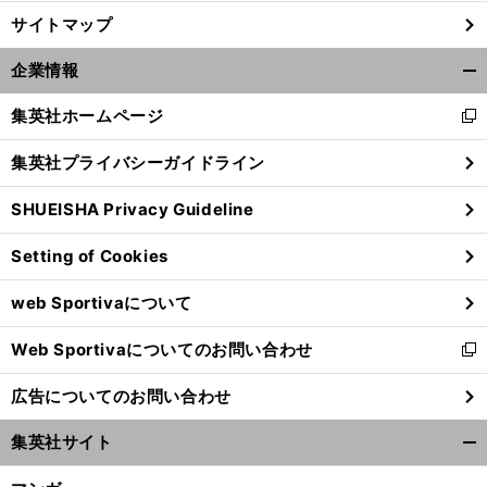
サイトマップ
企業情報
開
く/
集英社ホームページ
新
閉
し
じ
集英社プライバシーガイドライン
い
る
ウ
SHUEISHA Privacy Guideline
ィ
ン
Setting of Cookies
ド
ウ
web Sportivaについて
で
開
Web Sportivaについてのお問い合わせ
く
新
し
広告についてのお問い合わせ
い
ウ
集英社サイト
ィ
開
ン
く/