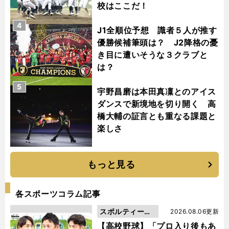
校はここだ！
4
J1全順位予想 識者５人が推す
優勝候補筆頭は？ J2降格の憂
き目に遭いそうな３クラブと
は？
5
宇野昌磨は本田真凜とのアイス
ダンスで新境地を切り開く 高
橋大輔の証言とも重なる課題と
楽しさ
もっと見る
各スポーツコラム記事
スポルティーバ
2026.08.06更新
動画
【高校野球】「プロ入り後もあ