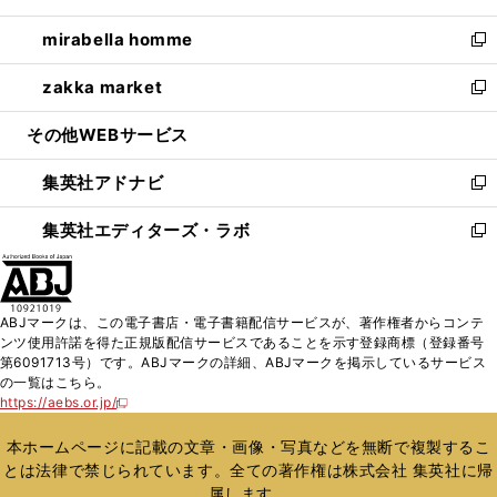
開
ウ
ン
ウ
し
mirabella homme
く
で
ド
ィ
い
新
開
ウ
ン
ウ
し
zakka market
く
で
ド
ィ
い
新
開
ウ
ン
ウ
し
その他WEBサービス
く
で
ド
ィ
い
開
ウ
ン
ウ
集英社アドナビ
く
で
ド
ィ
新
開
ウ
ン
し
集英社エディターズ・ラボ
く
で
ド
い
新
開
ウ
ウ
し
く
で
ィ
い
開
ン
ウ
ABJマークは、この電子書店・電子書籍配信サービスが、著作権者からコンテ
く
ド
ィ
ンツ使用許諾を得た正規版配信サービスであることを示す登録商標（登録番号
ウ
ン
第6091713号）です。ABJマークの詳細、ABJマークを掲示しているサービス
で
ド
の一覧はこちら。
開
ウ
https://aebs.or.jp/
新
く
で
し
い
開
本ホームページに記載の文章・画像・写真などを無断で複製するこ
ウ
く
とは法律で禁じられています。全ての著作権は株式会社 集英社に帰
ィ
属します。
ン