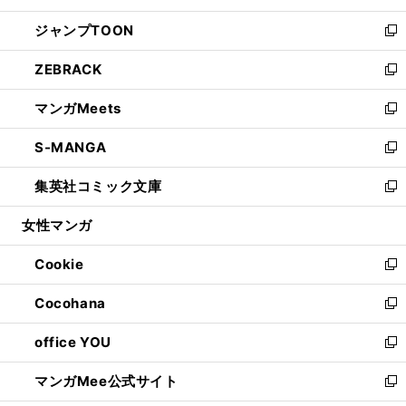
開
ウ
ン
ウ
し
ジャンプTOON
く
で
ド
ィ
い
新
開
ウ
ン
ウ
し
ZEBRACK
く
で
ド
ィ
い
新
開
ウ
ン
ウ
し
マンガMeets
く
で
ド
ィ
い
新
開
ウ
ン
ウ
し
S-MANGA
く
で
ド
ィ
い
新
開
ウ
ン
ウ
し
集英社コミック文庫
く
で
ド
ィ
い
新
開
ウ
ン
ウ
し
女性マンガ
く
で
ド
ィ
い
開
ウ
ン
ウ
Cookie
く
で
ド
ィ
新
開
ウ
ン
し
Cocohana
く
で
ド
い
新
開
ウ
ウ
し
office YOU
く
で
ィ
い
新
開
ン
ウ
し
マンガMee公式サイト
く
ド
ィ
い
新
ウ
ン
ウ
し