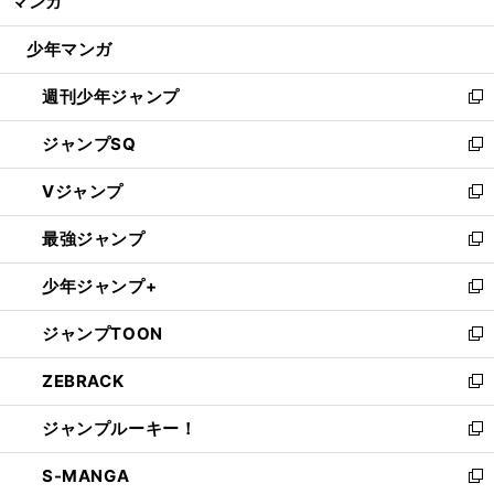
マンガ
ド
閉
ウ
じ
少年マンガ
で
る
開
週刊少年ジャンプ
く
新
し
ジャンプSQ
い
新
ウ
し
Vジャンプ
ィ
い
新
ン
ウ
し
最強ジャンプ
ド
ィ
い
新
ウ
ン
ウ
し
少年ジャンプ+
で
ド
ィ
い
新
開
ウ
ン
ウ
し
ジャンプTOON
く
で
ド
ィ
い
新
開
ウ
ン
ウ
し
ZEBRACK
く
で
ド
ィ
い
新
開
ウ
ン
ウ
し
ジャンプルーキー！
く
で
ド
ィ
い
新
開
ウ
ン
ウ
し
S-MANGA
く
で
ド
ィ
い
新