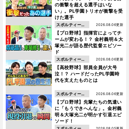
の衝撃を超える選手はいな
い」。PL学園トリオが衝撃を受
けた選手
スポルティーバ
2026.08.06更新
動画
【プロ野球】指揮官によってチ
ームが変わる！？ 金村義明＆大
塚光二が語る歴代監督エピソー
ド
スポルティーバ
2026.08.06更新
動画
【高校野球】部員全員が大号
泣！？ ハードだったPL学園時
代を支えたものとは
スポルティーバ
2026.08.06更新
動画
【プロ野球】先輩たちの気遣い
に「もうできへんな」。金村義
明＆大塚光二が明かす引退エピ
ソード！
スポルティーバ
2026.08.05更新