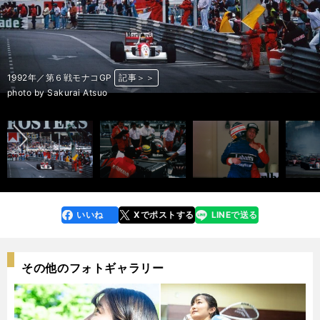
1991年／第１戦アメリカGP
1992年／第６戦モナコGP
1993年／第１戦南アフリカGP
1993年／第３戦ヨーロッパGP
1994年／第２戦パシフィックGP
イモラ・サーキットのセナの銅像
1991年／アメリカGP
F1フォトグラファーの熱田護氏
1992年／第６戦モナコGP
1992年／第８戦フランスGP
1992年／第11戦ハンガリーGP
1992年／第13戦イタリアGP
1992年／第16戦オーストラリアGP
1992年／第15戦日本GP
F1フォトグラファーの桜井淳雄氏
記事＞＞
記事＞＞
記事＞＞
記事＞＞
記事＞＞
記事＞＞
記事＞＞
記事＞＞
記事＞＞
記事＞＞
記事＞＞
記事＞＞
記事＞＞
記事＞＞
記事＞＞
前へ
photo by Atsuta Mamoru
photo by Atsuta Mamoru
photo by Atsuta Mamoru
photo by Atsuta Mamoru
photo by Atsuta Mamoru
photo by Atsuta Mamoru
photo by Atsuta Mamoru
photo by Igarashi Kazuhiro
photo by Sakurai Atsuo
photo by Sakurai Atsuo
photo by Sakurai Atsuo
photo by Sakurai Atsuo
photo by Sakurai Atsuo
photo by Sakurai Atsuo
photo by Igarashi Kazuhiro
いいね
Xでポストする
LINEで送る
line
faceboo
x
k
その他のフォトギャラリー