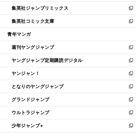
開
ウ
ン
ウ
し
集英社ジャンプリミックス
く
で
ド
ィ
い
新
開
ウ
ン
ウ
し
集英社コミック文庫
く
で
ド
ィ
い
新
開
ウ
ン
ウ
し
青年マンガ
く
で
ド
ィ
い
開
ウ
ン
ウ
週刊ヤングジャンプ
く
で
ド
ィ
新
開
ウ
ン
し
ヤングジャンプ定期購読デジタル
く
で
ド
い
新
開
ウ
ウ
し
ヤンジャン！
く
で
ィ
い
新
開
ン
ウ
し
となりのヤングジャンプ
く
ド
ィ
い
新
ウ
ン
ウ
し
グランドジャンプ
で
ド
ィ
い
新
開
ウ
ン
ウ
し
ウルトラジャンプ
く
で
ド
ィ
い
新
開
ウ
ン
ウ
し
少年ジャンプ+
く
で
ド
ィ
い
新
開
ウ
ン
ウ
し