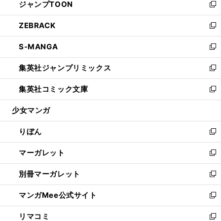
ジャンプTOON
く
で
ド
ィ
い
新
開
ウ
ン
ウ
し
ZEBRACK
く
で
ド
ィ
い
新
開
ウ
ン
ウ
し
S-MANGA
く
で
ド
ィ
い
新
開
ウ
ン
ウ
し
集英社ジャンプリミックス
く
で
ド
ィ
い
新
開
ウ
ン
ウ
し
集英社コミック文庫
く
で
ド
ィ
い
新
開
ウ
ン
ウ
し
少女マンガ
く
で
ド
ィ
い
開
ウ
ン
ウ
りぼん
く
で
ド
ィ
新
開
ウ
ン
し
マーガレット
く
で
ド
い
新
開
ウ
ウ
し
別冊マーガレット
く
で
ィ
い
新
開
ン
ウ
し
マンガMee公式サイト
く
ド
ィ
い
新
ウ
ン
ウ
し
リマコミ
で
ド
ィ
い
新