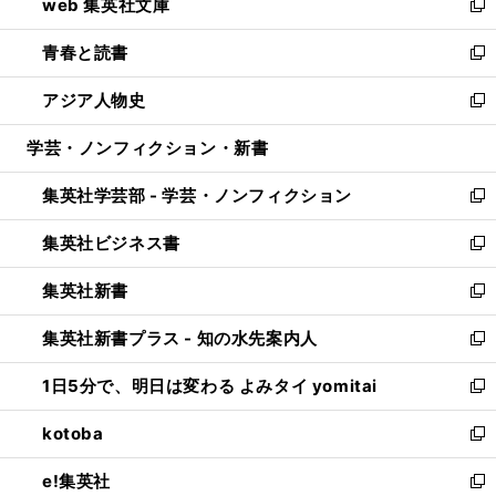
web 集英社文庫
ド
ィ
い
新
ウ
ン
ウ
し
青春と読書
で
ド
ィ
い
新
開
ウ
ン
ウ
し
アジア人物史
く
で
ド
ィ
い
新
開
ウ
ン
ウ
し
学芸・ノンフィクション・新書
く
で
ド
ィ
い
開
ウ
ン
ウ
集英社学芸部 - 学芸・ノンフィクション
く
で
ド
ィ
新
開
ウ
ン
し
集英社ビジネス書
く
で
ド
い
新
開
ウ
ウ
し
集英社新書
く
で
ィ
い
新
開
ン
ウ
し
集英社新書プラス - 知の水先案内人
く
ド
ィ
い
新
ウ
ン
ウ
し
1日5分で、明日は変わる よみタイ yomitai
で
ド
ィ
い
新
開
ウ
ン
ウ
し
kotoba
く
で
ド
ィ
い
新
開
ウ
ン
ウ
し
e!集英社
く
で
ド
ィ
い
新