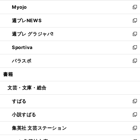
開
ウ
ン
ウ
Myojo
く
で
ド
ィ
新
開
ウ
ン
し
週プレNEWS
く
で
ド
い
新
開
ウ
ウ
し
週プレ グラジャパ!
く
で
ィ
い
新
開
ン
ウ
し
Sportiva
く
ド
ィ
い
新
ウ
ン
ウ
し
パラスポ
で
ド
ィ
い
新
開
ウ
ン
ウ
し
書籍
く
で
ド
ィ
い
開
ウ
ン
ウ
文芸・文庫・総合
く
で
ド
ィ
開
ウ
ン
すばる
く
で
ド
新
開
ウ
し
小説すばる
く
で
い
新
開
ウ
し
集英社 文芸ステーション
く
ィ
い
新
ン
ウ
し