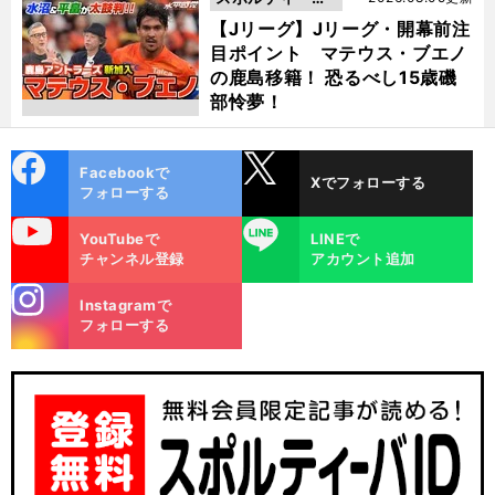
動画
【Jリーグ】Jリーグ・開幕前注
目ポイント マテウス・ブエノ
の鹿島移籍！ 恐るべし15歳磯
部怜夢！
cebo
X
Facebookで
Xでフォローする
ok
フォローする
uTube
LINE
YouTubeで
LINEで
チャンネル登録
アカウント追加
stagra
Instagramで
m
フォローする