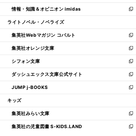
開
ウ
ン
ウ
し
情報・知識＆オピニオン imidas
く
で
ド
ィ
い
新
開
ウ
ン
ウ
し
ライトノベル・ノベライズ
く
で
ド
ィ
い
開
ウ
ン
ウ
集英社Webマガジン コバルト
く
で
ド
ィ
新
開
ウ
ン
し
集英社オレンジ文庫
く
で
ド
い
新
開
ウ
ウ
し
シフォン文庫
く
で
ィ
い
新
開
ン
ウ
し
ダッシュエックス文庫公式サイト
く
ド
ィ
い
新
ウ
ン
ウ
し
JUMP j-BOOKS
で
ド
ィ
い
新
開
ウ
ン
ウ
し
キッズ
く
で
ド
ィ
い
開
ウ
ン
ウ
集英社みらい文庫
く
で
ド
ィ
新
開
ウ
ン
し
集英社の児童図書 S-KIDS.LAND
く
で
ド
い
新
開
ウ
ウ
し