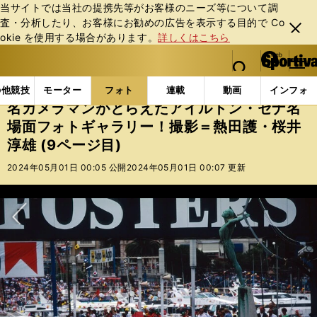
当サイトでは当社の提携先等がお客様のニーズ等について調
査・分析したり、お客様にお勧めの広告を表⽰する⽬的で Co
閉じ
okie を使⽤する場合があります。
詳しくはこちら
る
マイペ
web Sportiva (webスポルティーバ)
検索
メニュ
we
ー
フォトギャラリー
名カメラマンがとらえたアイルトン・
b
ジ
の他競技
モーター
フォト
連載
動画
インフォ
ス
名カメラマンがとらえたアイルトン・セナ名
ポ
場面フォトギャラリー！撮影＝熱田護・桜井
ル
淳雄 (9ページ目)
テ
ィ
2024年05月01日 00:05 公開
2024年05月01日 00:07 更新
ー
バ
次へ