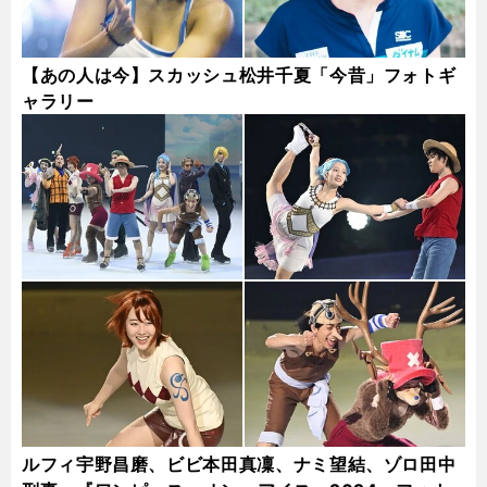
【あの人は今】スカッシュ松井千夏「今昔」フォトギ
ャラリー
ルフィ宇野昌磨、ビビ本田真凜、ナミ望結、ゾロ田中