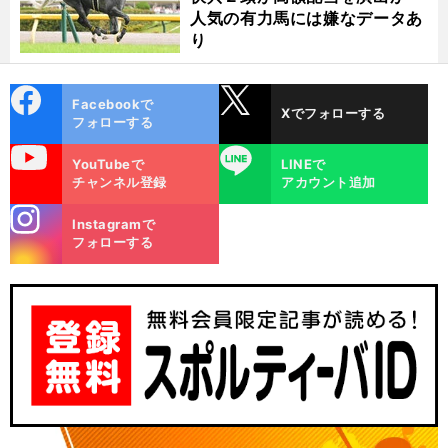
人気の有力馬には嫌なデータあ
り
cebo
X
Facebookで
Xでフォローする
ok
フォローする
uTube
LINE
YouTubeで
LINEで
チャンネル登録
アカウント追加
stagra
Instagramで
m
フォローする