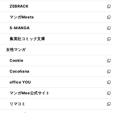
開
ウ
ン
ウ
し
ZEBRACK
く
で
ド
ィ
い
新
開
ウ
ン
ウ
し
マンガMeets
く
で
ド
ィ
い
新
開
ウ
ン
ウ
し
S-MANGA
く
で
ド
ィ
い
新
開
ウ
ン
ウ
し
集英社コミック文庫
く
で
ド
ィ
い
新
開
ウ
ン
ウ
し
女性マンガ
く
で
ド
ィ
い
開
ウ
ン
ウ
Cookie
く
で
ド
ィ
新
開
ウ
ン
し
Cocohana
く
で
ド
い
新
開
ウ
ウ
し
office YOU
く
で
ィ
い
新
開
ン
ウ
し
マンガMee公式サイト
く
ド
ィ
い
新
ウ
ン
ウ
し
リマコミ
で
ド
ィ
い
新
開
ウ
ン
ウ
し