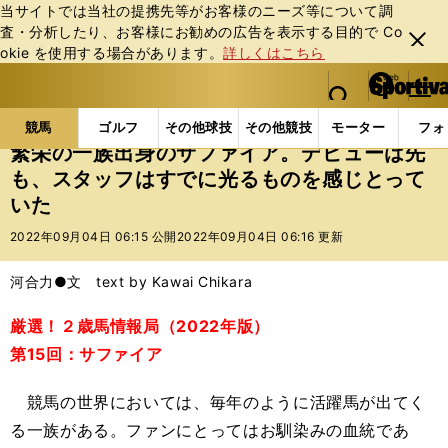
当サイトでは当社の提携先等がお客様のニーズ等について調
査・分析したり、お客様にお勧めの広告を表⽰する⽬的で Co
閉じ
okie を使⽤する場合があります。
詳しくはこちら
る
マイペ
web Sportiva (webスポルティーバ)
検索
メニュ
we
ー
競馬の記事一覧
競馬
繁栄の一族出身のサファイア
b
ジ
競馬
ゴルフ
その他球技
その他競技
モーター
フォ
ス
繁栄の一族出身のサファイア。デビューは先
ポ
も、スタッフはすでに光るものを感じとって
ル
いた
テ
ィ
2022年09月04日 06:15 公開
2022年09月04日 06:16 更新
ー
バ
河合力●文 text by Kawai Chikara
厳選！２歳馬情報局（2022年版）
第15回：サファイア
競馬の世界においては、毎年のように活躍馬が出てく
る一族がある。ファンにとってはお馴染みの血統であ