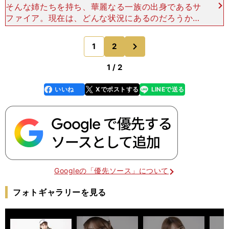
そんな姉たちを持ち、華麗なる一族の出身であるサ
ファイア。現在は、どんな状況にあるのだろうか。
関西競馬専門紙のトラックマンが同馬の近況を伝え
る。「サファイアは先日、ゲート試験を受けて無事
次
1
2
のページへ
に合格。その後
1 / 2
いいね
Xでポストする
LINEで送る
line
faceboo
x
k
Googleの「優先ソース」について
フォトギャラリーを見る