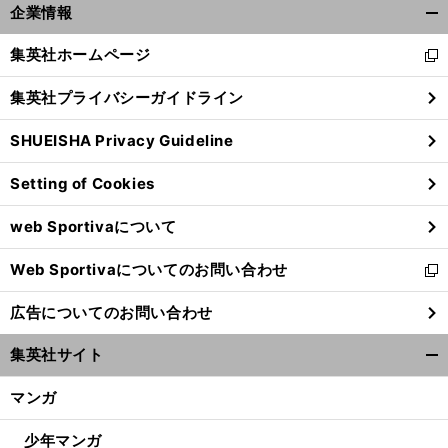
企業情報
開
く/
集英社ホームページ
新
閉
し
じ
集英社プライバシーガイドライン
い
る
ウ
SHUEISHA Privacy Guideline
ィ
ン
Setting of Cookies
ド
ウ
web Sportivaについて
で
開
Web Sportivaについてのお問い合わせ
く
新
し
広告についてのお問い合わせ
い
ウ
集英社サイト
ィ
開
ン
く/
マンガ
ド
閉
ウ
じ
少年マンガ
で