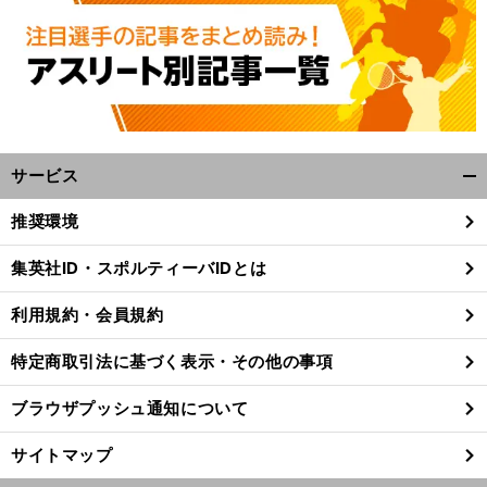
サービス
開
く/
推奨環境
閉
。
前
じ
へ
集英社ID・スポルティーバIDとは
る
利用規約・会員規約
特定商取引法に基づく表示・その他の事項
ブラウザプッシュ通知について
サイトマップ