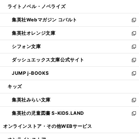
ウ
ン
ウ
し
ライトノベル・ノベライズ
く
で
ド
ィ
い
開
ウ
ン
ウ
集英社Webマガジン コバルト
く
で
ド
ィ
新
開
ウ
ン
し
集英社オレンジ文庫
く
で
ド
い
新
開
ウ
ウ
し
シフォン文庫
く
で
ィ
い
新
開
ン
ウ
し
ダッシュエックス文庫公式サイト
く
ド
ィ
い
新
ウ
ン
ウ
し
JUMP j-BOOKS
で
ド
ィ
い
新
開
ウ
ン
ウ
し
キッズ
く
で
ド
ィ
い
開
ウ
ン
ウ
集英社みらい文庫
く
で
ド
ィ
新
開
ウ
ン
し
集英社の児童図書 S-KIDS.LAND
く
で
ド
い
新
開
ウ
ウ
し
オンラインストア・
その他WEBサービス
く
で
ィ
い
開
ン
ウ