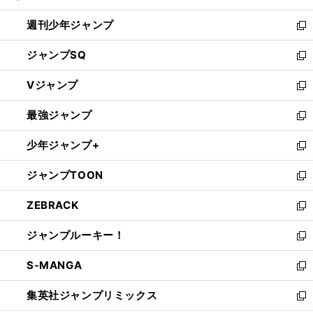
る
開
週刊少年ジャンプ
く
新
し
ジャンプSQ
い
新
ウ
し
Vジャンプ
ィ
い
新
ン
ウ
し
最強ジャンプ
ド
ィ
い
新
ウ
ン
ウ
し
少年ジャンプ+
で
ド
ィ
い
新
開
ウ
ン
ウ
し
ジャンプTOON
く
で
ド
ィ
い
新
開
ウ
ン
ウ
し
ZEBRACK
く
で
ド
ィ
い
新
開
ウ
ン
ウ
し
ジャンプルーキー！
く
で
ド
ィ
い
新
開
ウ
ン
ウ
し
S-MANGA
く
で
ド
ィ
い
新
開
ウ
ン
ウ
し
集英社ジャンプリミックス
く
で
ド
ィ
い
新
開
ウ
ン
ウ