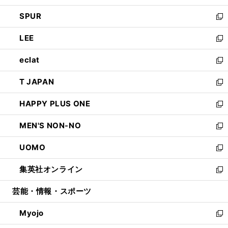
ウ
ン
ウ
し
SPUR
で
ド
ィ
い
新
開
ウ
ン
ウ
し
LEE
く
で
ド
ィ
い
新
開
ウ
ン
ウ
し
eclat
く
で
ド
ィ
い
新
開
ウ
ン
ウ
し
T JAPAN
く
で
ド
ィ
い
新
開
ウ
ン
ウ
し
HAPPY PLUS ONE
く
で
ド
ィ
い
新
開
ウ
ン
ウ
し
MEN'S NON-NO
く
で
ド
ィ
い
新
開
ウ
ン
ウ
し
UOMO
く
で
ド
ィ
い
新
開
ウ
ン
ウ
し
集英社オンライン
く
で
ド
ィ
い
新
開
ウ
ン
ウ
し
芸能・情報・スポーツ
く
で
ド
ィ
い
開
ウ
ン
ウ
Myojo
く
で
ド
ィ
新
開
ウ
ン
し