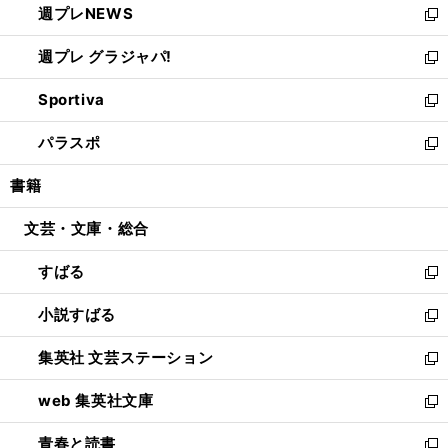
週プレNEWS
く
で
ド
い
新
開
ウ
ウ
し
週プレ グラジャパ!
く
で
ィ
い
新
開
ン
ウ
し
Sportiva
く
ド
ィ
い
新
ウ
ン
ウ
し
パラスポ
で
ド
ィ
い
新
開
ウ
ン
ウ
し
書籍
く
で
ド
ィ
い
開
ウ
ン
ウ
文芸・文庫・総合
く
で
ド
ィ
開
ウ
ン
すばる
く
で
ド
新
開
ウ
し
小説すばる
く
で
い
新
開
ウ
し
集英社 文芸ステーション
く
ィ
い
新
ン
ウ
し
web 集英社文庫
ド
ィ
い
新
ウ
ン
ウ
し
青春と読書
で
ド
ィ
い