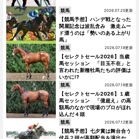
競馬
2026.07.25更新
【競馬予想】ハンデ戦となった
関屋記念は波乱含み 激走ムー
ド漂うのは「勢いのある上がり
馬」
競馬
2026.07.18更新
【セレクトセール2026】当歳
馬セッション 「目玉不在」と
言われた新種牡馬たちの評価は
いかに!?
競馬
2026.07.18更新
【セレクトセール2026】１歳
馬セッション 「億超え」の高
額馬のなかで現場のプロがほれ
込んだ４頭
競馬
2026.07.12更新
【競馬予想】七夕賞は舞台合う
伏兵２頭が高額配当を演出か