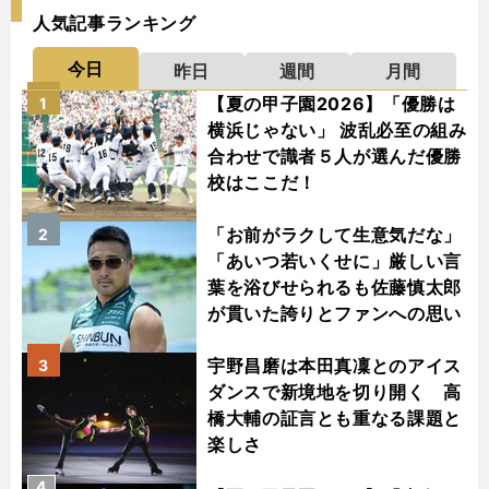
人気記事ランキング
今日
昨日
週間
月間
【夏の甲子園2026】「優勝は
1
横浜じゃない」 波乱必至の組み
合わせで識者５人が選んだ優勝
校はここだ！
「お前がラクして生意気だな」
2
「あいつ若いくせに」厳しい言
葉を浴びせられるも佐藤慎太郎
が貫いた誇りとファンへの思い
宇野昌磨は本田真凜とのアイス
3
ダンスで新境地を切り開く 高
橋大輔の証言とも重なる課題と
楽しさ
4