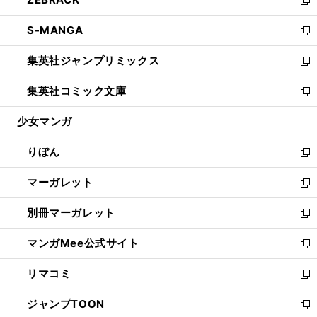
で
ド
ィ
い
新
開
ウ
ン
ウ
し
S-MANGA
く
で
ド
ィ
い
新
開
ウ
ン
ウ
し
集英社ジャンプリミックス
く
で
ド
ィ
い
新
開
ウ
ン
ウ
し
集英社コミック文庫
く
で
ド
ィ
い
新
開
ウ
ン
ウ
し
少女マンガ
く
で
ド
ィ
い
開
ウ
ン
ウ
りぼん
く
で
ド
ィ
新
開
ウ
ン
し
マーガレット
く
で
ド
い
新
開
ウ
ウ
し
別冊マーガレット
く
で
ィ
い
新
開
ン
ウ
し
マンガMee公式サイト
く
ド
ィ
い
新
ウ
ン
ウ
し
リマコミ
で
ド
ィ
い
新
開
ウ
ン
ウ
し
ジャンプTOON
く
で
ド
ィ
い
新