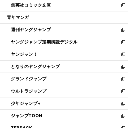
し
集英社コミック文庫
く
で
ド
ィ
い
新
開
ウ
ン
ウ
し
青年マンガ
く
で
ド
ィ
い
開
ウ
ン
ウ
週刊ヤングジャンプ
く
で
ド
ィ
新
開
ウ
ン
し
ヤングジャンプ定期購読デジタル
く
で
ド
い
新
開
ウ
ウ
し
ヤンジャン！
く
で
ィ
い
新
開
ン
ウ
し
となりのヤングジャンプ
く
ド
ィ
い
新
ウ
ン
ウ
し
グランドジャンプ
で
ド
ィ
い
新
開
ウ
ン
ウ
し
ウルトラジャンプ
く
で
ド
ィ
い
新
開
ウ
ン
ウ
し
少年ジャンプ+
く
で
ド
ィ
い
新
開
ウ
ン
ウ
し
ジャンプTOON
く
で
ド
ィ
い
新
開
ウ
ン
ウ
し
ZEBRACK
く