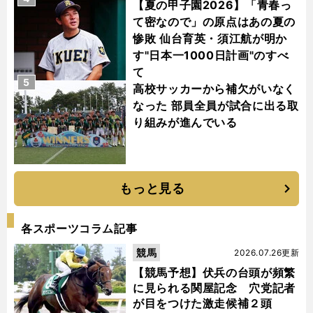
【夏の甲子園2026】「青春っ
て密なので」の原点はあの夏の
惨敗 仙台育英・須江航が明か
す"日本一1000日計画"のすべ
て
5
高校サッカーから補欠がいなく
なった 部員全員が試合に出る取
り組みが進んでいる
もっと見る
各スポーツコラム記事
競馬
2026.07.26更新
【競馬予想】伏兵の台頭が頻繁
に見られる関屋記念 穴党記者
が目をつけた激走候補２頭