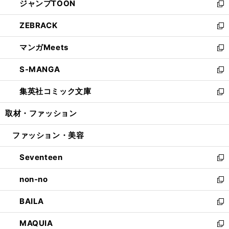
ジャンプTOON
く
で
ド
ィ
い
新
開
ウ
ン
ウ
し
ZEBRACK
く
で
ド
ィ
い
新
開
ウ
ン
ウ
し
マンガMeets
く
で
ド
ィ
い
新
開
ウ
ン
ウ
し
S-MANGA
く
で
ド
ィ
い
新
開
ウ
ン
ウ
し
集英社コミック文庫
く
で
ド
ィ
い
新
開
ウ
ン
ウ
し
取材・ファッション
く
で
ド
ィ
い
開
ウ
ン
ウ
ファッション・美容
く
で
ド
ィ
開
ウ
ン
Seventeen
く
で
ド
新
開
ウ
し
non-no
く
で
い
新
開
ウ
し
BAILA
く
ィ
い
新
ン
ウ
し
MAQUIA
ド
ィ
い
新