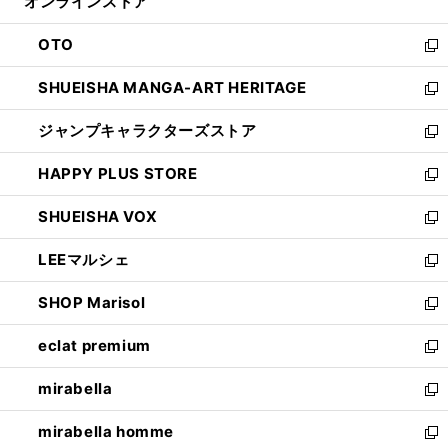
オンラインストア
く
ド
ィ
ウ
ン
OTO
で
ド
新
開
ウ
し
SHUEISHA MANGA-ART HERITAGE
く
で
い
新
開
ウ
し
ジャンプキャラクターズストア
く
ィ
い
新
ン
ウ
し
HAPPY PLUS STORE
ド
ィ
い
新
ウ
ン
ウ
し
SHUEISHA VOX
で
ド
ィ
い
新
開
ウ
ン
ウ
し
LEEマルシェ
く
で
ド
ィ
い
新
開
ウ
ン
ウ
し
SHOP Marisol
く
で
ド
ィ
い
新
開
ウ
ン
ウ
し
eclat premium
く
で
ド
ィ
い
新
開
ウ
ン
ウ
し
mirabella
く
で
ド
ィ
い
新
開
ウ
ン
ウ
し
mirabella homme
く
で
ド
ィ
い
新