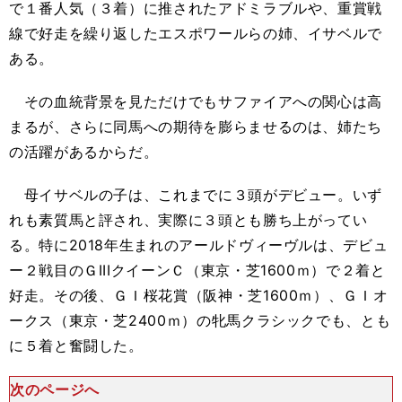
で１番人気（３着）に推されたアドミラブルや、重賞戦
線で好走を繰り返したエスポワールらの姉、イサベルで
ある。
その血統背景を見ただけでもサファイアへの関心は高
まるが、さらに同馬への期待を膨らませるのは、姉たち
の活躍があるからだ。
母イサベルの子は、これまでに３頭がデビュー。いず
れも素質馬と評され、実際に３頭とも勝ち上がってい
る。特に2018年生まれのアールドヴィーヴルは、デビュ
ー２戦目のＧIIIクイーンＣ（東京・芝1600ｍ）で２着と
好走。その後、ＧＩ桜花賞（阪神・芝1600ｍ）、ＧＩオ
ークス（東京・芝2400ｍ）の牝馬クラシックでも、とも
に５着と奮闘した。
次のページへ