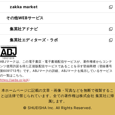
開
ウ
ン
ウ
し
zakka market
く
で
ド
ィ
い
新
開
ウ
ン
ウ
し
その他WEBサービス
く
で
ド
ィ
い
開
ウ
ン
ウ
集英社アドナビ
く
で
ド
ィ
新
開
ウ
ン
し
集英社エディターズ・ラボ
く
で
ド
い
新
開
ウ
ウ
し
く
で
ィ
い
開
ン
ウ
ABJマークは、この電子書店・電子書籍配信サービスが、著作権者からコンテ
く
ド
ィ
ンツ使用許諾を得た正規版配信サービスであることを示す登録商標（登録番号
ウ
ン
第6091713号）です。ABJマークの詳細、ABJマークを掲示しているサービス
で
ド
の一覧はこちら。
開
ウ
https://aebs.or.jp/
新
く
で
し
い
開
本ホームページに記載の文章・画像・写真などを無断で複製するこ
ウ
く
とは法律で禁じられています。全ての著作権は株式会社 集英社に帰
ィ
属します。
ン
ド
© SHUEISHA Inc. All Rights Reserved.
ウ
で