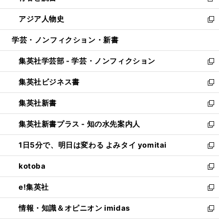
新
開
ウ
ン
ウ
し
アジア人物史
く
で
ド
ィ
い
新
開
ウ
ン
ウ
し
学芸・ノンフィクション・新書
く
で
ド
ィ
い
開
ウ
ン
ウ
集英社学芸部 - 学芸・ノンフィクション
く
で
ド
ィ
新
開
ウ
ン
し
集英社ビジネス書
く
で
ド
い
新
開
ウ
ウ
し
集英社新書
く
で
ィ
い
新
開
ン
ウ
し
集英社新書プラス - 知の水先案内人
く
ド
ィ
い
新
ウ
ン
ウ
し
1日5分で、明日は変わる よみタイ yomitai
で
ド
ィ
い
新
開
ウ
ン
ウ
し
kotoba
く
で
ド
ィ
い
新
開
ウ
ン
ウ
し
e!集英社
く
で
ド
ィ
い
新
開
ウ
ン
ウ
し
情報・知識＆オピニオン imidas
く
で
ド
ィ
い
新
開