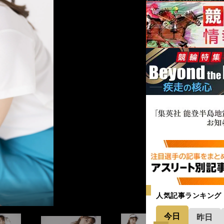
mi
mi
mi
人気記事ランキング
今日
昨日