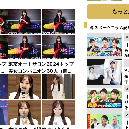
ト
く
もっと
各スポーツコラム記
ス
【
ら
8
最
ニ
ップ
東京オートサロン2024トップ
き
中
美女コンパニオン30人（前
Y
弦
編）「全身フォト」
中
ス
【
り
る
学
ス
け
【
よ