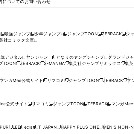
告についてのお問い合わせ
プ
最強ジャンプ
少年ジャンプ+
ジャンプTOON
ZEBRACK
ジ
新
新
新
新
新
英社コミック文庫
し
新
し
し
し
し
い
い
し
い
い
い
ウ
ウ
い
ウ
ウ
ウ
購読デジタル
ヤンジャン！
となりのヤングジャンプ
グランドジ
新
新
新
ィ
ィ
ウ
ィ
ィ
ィ
プTOON
ZEBRACK
S-MANGA
集英社ジャンプリミックス
集英
新
し
新
し
新
し
新
ン
ン
ィ
ン
ン
ン
し
い
し
い
し
い
し
ド
ド
ン
ド
ド
ド
い
ウ
い
ウ
い
ウ
い
ウ
ウ
ド
ウ
ウ
ウ
マンガMee公式サイト
リマコミ
ジャンプTOON
ZEBRACK
マン
新
新
新
新
ウ
ィ
ウ
ィ
ウ
ィ
ウ
で
で
ウ
で
で
で
し
し
し
し
し
ィ
ン
ィ
ン
ィ
ン
ィ
開
開
で
開
開
開
い
い
い
い
い
ン
ド
ン
ド
ン
ド
ン
く
く
開
く
く
く
ウ
ウ
ウ
ウ
ウ
ド
ウ
ド
ウ
ド
ウ
ド
ee公式サイト
リマコミ
ジャンプTOON
ZEBRACK
マンガMeet
く
新
新
新
新
ィ
ィ
ィ
ィ
ィ
ウ
で
ウ
で
ウ
で
ウ
し
し
し
し
ン
ン
ン
ン
ン
で
開
で
開
で
開
で
い
い
い
い
ド
ド
ド
ド
ド
開
く
開
く
開
く
開
ウ
ウ
ウ
ウ
ウ
ウ
ウ
ウ
ウ
PUR
LEE
eclat
T JAPAN
HAPPY PLUS ONE
MEN'S NON-
く
く
く
く
新
新
新
新
新
ィ
ィ
ィ
ィ
で
で
で
で
で