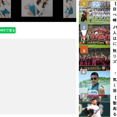
【
1
目
べ
崎
「
J
2
LINEで送る
て
人
は
に
と
秋
3
リ
ズ
4
を
「
気
く
浴
5
太
【
ァ
聖
高
る