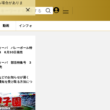
る場合がありま
マイペ
閉じ
検索
メニュ
ー
る
す
ジ
る
動画
インフォ
 (2ページ目)
ィーバ バレーボール特
.4 6月30日発売
ィーバ 部活特集号 3
売
などのお知らせが届く
通知を受け取る方法につ