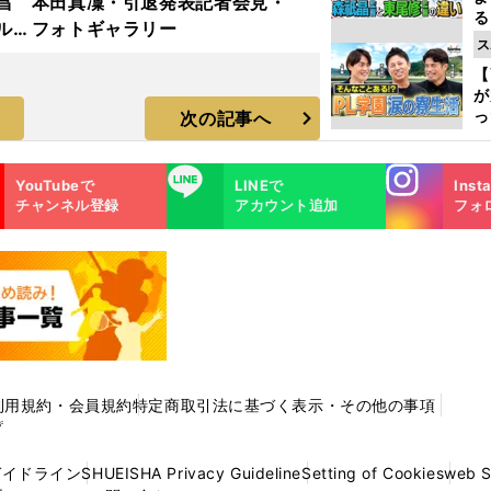
昌
本田真凜・引退発表記者会見・
る
ルド
フォトギャラリー
光
ス
ラ
ピ
【
が
っ
次の記事へ
た
Instagra
LINE
YouTubeで
LINEで
Inst
m
チャンネル登録
アカウント追加
フォ
利用規約・会員規約
特定商取引法に基づく表示・その他の事項
プ
ガイドライン
SHUEISHA Privacy Guideline
Setting of Cookies
web 