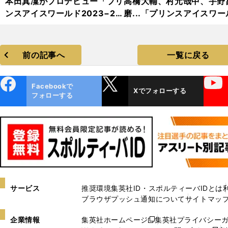
本田真凜がプロデビュー「プリ
高橋大輔、村元哉中、宇野
ンスアイスワールド2023−20
磨...「プリンスアイスワー
24」フォトギャラリー
2023−2024」フォトギャ
リー
前の記事へ
一覧に戻る
ebo
X
YouTube
Facebookで
Xでフォローする
ok
フォローする
サービス
推奨環境
集英社ID・スポルティーバIDとは
ブラウザプッシュ通知について
サイトマッ
企業情報
集英社ホームページ
集英社プライバシー
新