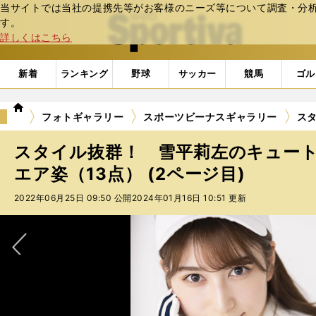
当サイトでは当社の提携先等がお客様のニーズ等について調査・分析し
web Sportiva (webスポルティーバ)
す。
詳しくはこちら
新着
ランキング
野球
サッカー
競馬
ゴル
we
フォトギャラリー
スポーツビーナスギャラリー
スタ
b
ス
スタイル抜群！ 雪平莉左のキュー
ポ
ル
エア姿（13点） (2ページ目)
テ
2022年06月25日 09:50 公開
2024年01月16日 10:51 更新
ィ
ー
バ
次へ