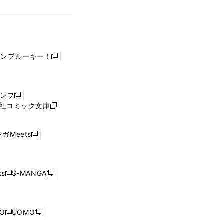
ャンプルーキー！
新
し
い
ウ
ャンプ
新
ィ
社コミック文庫
し
新
ン
い
し
ド
ウ
い
ウ
ガMeets
新
ィ
ウ
で
し
ン
ィ
開
い
ド
ン
く
ウ
ウ
ド
s
S-MANGA
新
新
ィ
で
ウ
し
し
ン
開
で
い
い
ド
く
開
ウ
ウ
ウ
NO
UOMO
く
新
新
ィ
ィ
で