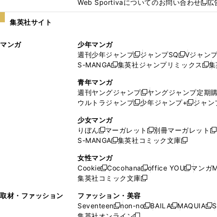
Web Sportivaについてのお問い合わせ
広
し
新
い
し
集英社サイト
ウ
い
ィ
ウ
マンガ
少年マンガ
ン
ィ
週刊少年ジャンプ
ジャンプSQ
Vジャン
ド
ン
新
新
S-MANGA
集英社ジャンプリミックス
集
ウ
ド
新
し
し
新
で
ウ
し
い
い
し
青年マンガ
開
で
い
ウ
ウ
い
週刊ヤングジャンプ
ヤングジャンプ定期
新
く
開
ウ
ィ
ィ
ウ
ウルトラジャンプ
少年ジャンプ+
ジャン
新
し
新
く
ィ
ン
ン
ィ
し
い
し
ン
ド
ド
ン
少女マンガ
い
ウ
い
ド
ウ
ウ
ド
りぼん
マーガレット
別冊マーガレット
新
新
新
ウ
ィ
ウ
ウ
で
で
ウ
S-MANGA
集英社コミック文庫
し
新
し
新
ィ
ン
ィ
で
開
開
で
い
し
い
し
ン
ド
ン
女性マンガ
開
く
く
開
ウ
い
ウ
い
ド
ウ
ド
Cookie
Cocohana
office YOU
マンガM
く
く
新
新
新
ィ
ウ
ィ
ウ
ウ
で
ウ
集英社コミック文庫
し
新
し
し
ン
ィ
ン
ィ
で
開
で
い
し
い
い
ド
ン
ド
ン
取材・ファッション
ファッション・美容
開
く
開
ウ
い
ウ
ウ
ウ
ド
ウ
ド
Seventeen
non-no
BAILA
MAQUIA
S
く
く
新
新
新
新
ィ
ウ
ィ
ィ
で
ウ
で
ウ
集英社オンライン