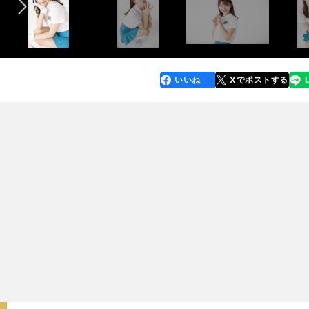
いいね
Xでポストする
line
faceboo
x
k