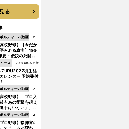
 それでもプロではな
大学進学を選ぶ理由
見る
事
ポルティーバ動画
202
高校野球】【今だか
6.0
語られる真実】199
8.0
年夏・伝説の死闘の
7更
中にPL学園に何が起
ュース
2026.08.07更新
新
ていた！？
UZURU2027羽生結
カレンダー 予約受付
！
ポルティーバ動画
202
高校野球】「プロ入
6.0
後もあの衝撃を超え
8.0
選手はいない」。PL
6更
園トリオが衝撃を受
ポルティーバ動画
202
新
た選手
プロ野球】指揮官に
6.0
ってチームが変わ