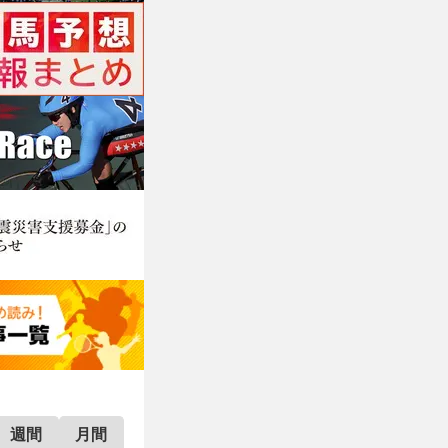
週間
月間