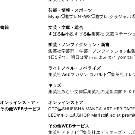
し
新
し
し
し
ン
ィ
ン
ン
開
で
開
で
い
し
い
い
い
ド
ン
ド
ド
芸能・情報・スポーツ
く
開
く
開
ウ
い
ウ
ウ
ウ
ウ
ド
ウ
ウ
Myojo
週プレNEWS
週プレ グラジャパ!
く
く
新
新
新
ィ
ウ
ィ
ィ
ィ
で
ウ
で
で
し
し
ン
ィ
ン
ン
ン
書籍
文芸・文庫・総合
開
で
開
開
い
い
ド
ン
ド
ド
ド
すばる
小説すばる
集英社 文芸ステーシ
く
開
く
く
新
新
ウ
ウ
ウ
ド
ウ
ウ
ウ
く
し
し
ィ
ィ
学芸・ノンフィクション・新書
で
ウ
で
で
で
い
い
ン
ン
集英社学芸部 - 学芸・ノンフィクション
開
で
開
開
開
新
ウ
ウ
ド
ド
1日5分で、明日は変わる よみタイ yomitai
く
開
く
く
く
し
新
ィ
ィ
ウ
ウ
く
い
ン
ン
ライトノベル・ノベライズ
で
で
ウ
ド
ド
集英社Webマガジン コバルト
集英社オレ
開
開
新
ィ
ウ
ウ
く
く
し
ン
キッズ
で
で
い
ド
集英社みらい文庫
集英社の児童図書 S-KID
開
開
新
ウ
ウ
く
く
し
ィ
オンラインストア・
オンラインストア
で
い
ン
その他WEBサービス
OTO
SHUEISHA MANGA-ART HERITAGE
開
新
ウ
ド
LEEマルシェ
SHOP Marisol
eclat prem
く
し
新
新
ィ
ウ
い
し
し
ン
その他WEBサービス
で
ウ
い
い
ド
集英社アドナビ
集英社エディターズ・ラ
開
新