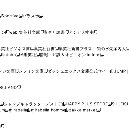
し
し
し
し
し
ン
ン
ン
ン
開
開
開
開
開
い
い
い
い
い
ド
ド
ド
ド
く
く
く
く
く
ウ
ウ
ウ
ウ
ウ
ウ
ウ
ウ
ウ
Sportiva
パラスポ
新
新
ィ
ィ
ィ
ィ
ィ
で
で
で
で
し
し
し
ン
ン
ン
ン
ン
開
開
開
開
い
い
い
ド
ド
ド
ド
ド
ョン
web 集英社文庫
青春と読書
アジア人物史
く
く
く
く
新
新
新
新
ウ
ウ
ウ
ウ
ウ
ウ
ウ
ウ
し
し
し
し
ィ
ィ
ィ
で
で
で
で
で
い
い
い
い
ン
ン
ン
集英社ビジネス書
集英社新書
集英社新書プラス - 知の水先案内人
開
開
開
開
開
新
新
新
ウ
ウ
ウ
ウ
ド
ド
ド
kotoba
e!集英社
情報・知識＆オピニオン imidas
く
く
く
く
く
新
し
新
し
新
ィ
ィ
ィ
ィ
ウ
ウ
ウ
し
し
い
し
い
し
ン
ン
ン
ン
で
で
で
い
い
ウ
い
ウ
い
ド
ド
ド
ド
ンジ文庫
シフォン文庫
ダッシュエックス文庫公式サイト
JUMP 
開
開
開
新
新
新
ウ
ウ
ィ
ウ
ィ
ウ
ウ
ウ
ウ
ウ
く
く
く
し
し
し
ィ
ィ
ン
ィ
ン
ィ
で
で
で
で
い
い
い
ン
ン
ド
ン
ド
ン
S.LAND
開
開
開
開
新
ウ
ウ
ウ
ド
ド
ウ
ド
ウ
ド
く
く
く
く
し
ィ
ィ
ィ
ウ
ウ
で
ウ
で
ウ
い
ン
ン
ン
ジャンプキャラクターズストア
HAPPY PLUS STORE
SHUEIS
で
で
開
で
開
で
新
新
新
ウ
ド
ド
ド
ium
mirabella
mirabella homme
zakka market
開
開
く
開
く
開
し
新
新
新
し
新
し
ィ
ウ
ウ
ウ
く
く
く
く
い
し
し
い
し
し
い
ン
で
で
で
ウ
い
い
ウ
い
い
ウ
ド
ボ
開
開
開
新