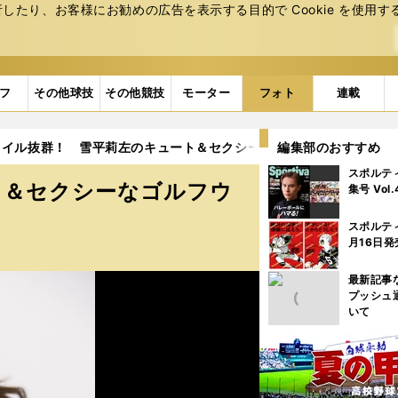
たり、お客様にお勧めの広告を表⽰する⽬的で Cookie を使⽤す
フ
その他球技
その他競技
モーター
フォト
連載
イル抜群！ 雪平莉左のキュート＆セクシーなゴルフウエア姿（13点）
編集部のおすすめ
スポルテ
ト＆セクシーなゴルフウ
集号 Vol
スポルテ
月16日発
最新記事
プッシュ
いて