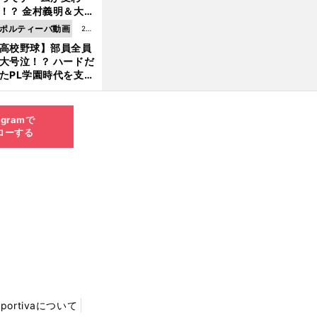
8.0
！？ 金村義明＆大塚
6更
二が語る歴代監督エ
ポルティーバ動画
202
新
ソード
高校野球】部員全員
6.0
大号泣！？ ハードだ
8.0
たPL学園時代を支え
6更
ものとは
新
agramで
ローする
Sportivaについて