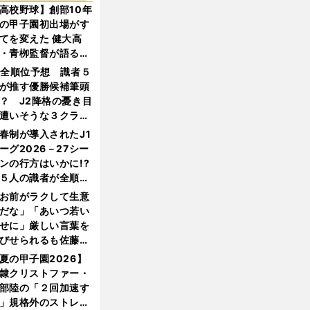
高校野球】創部10年
の甲子園初出場がす
てを変えた 健大高
・青栁監督が語る
機動破壊」はこうし
1全順位予想 識者５
生まれた
が推す優勝候補筆頭
？ J2降格の憂き目
遭いそうな３クラブ
は？
春制が導入されたJ1
ーグ2026－27シー
ンの行方はいかに!?
５人の識者が全順位
大胆予想
お前がラクして生意
だな」「あいつ若い
せに」厳しい言葉を
びせられるも佐藤慎
郎が貫いた誇りとフ
夏の甲子園2026】
ンへの思い
隷クリストファー・
部陸の「２回加速す
」規格外のストレー