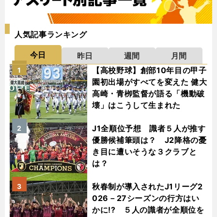
人気記事ランキング
今日
昨日
週間
月間
【高校野球】創部10年目の甲子
1
園初出場がすべてを変えた 健大
高崎・青栁監督が語る「機動破
壊」はこうして生まれた
J1全順位予想 識者５人が推す
2
優勝候補筆頭は？ J2降格の憂
き目に遭いそうな３クラブと
は？
秋春制が導入されたJ1リーグ2
3
026－27シーズンの行方はい
かに!? ５人の識者が全順位を