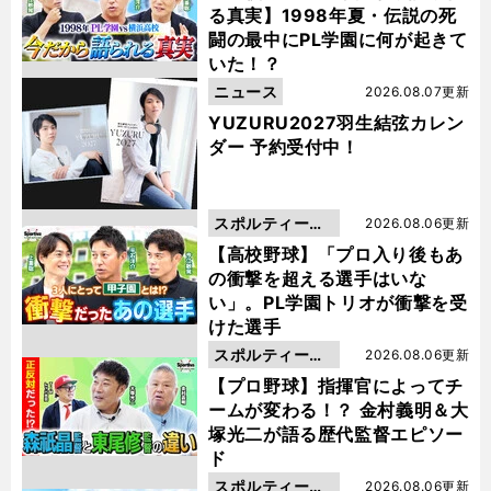
る真実】1998年夏・伝説の死
闘の最中にPL学園に何が起きて
いた！？
ニュース
2026.08.07更新
YUZURU2027羽生結弦カレン
ダー 予約受付中！
スポルティーバ
2026.08.06更新
動画
【高校野球】「プロ入り後もあ
の衝撃を超える選手はいな
い」。PL学園トリオが衝撃を受
けた選手
スポルティーバ
2026.08.06更新
動画
【プロ野球】指揮官によってチ
ームが変わる！？ 金村義明＆大
塚光二が語る歴代監督エピソー
ド
スポルティーバ
2026.08.06更新