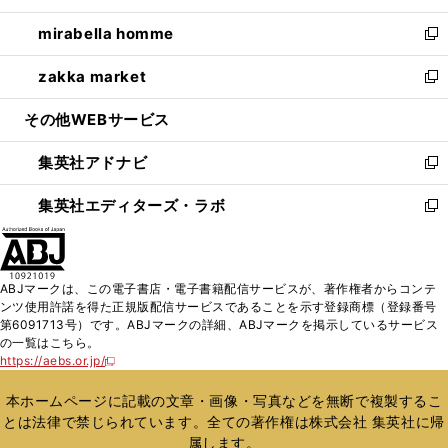
開
ウ
ン
ウ
し
mirabella homme
く
で
ド
ィ
い
新
開
ウ
ン
ウ
し
zakka market
く
で
ド
ィ
い
新
開
ウ
ン
ウ
し
その他WEBサービス
く
で
ド
ィ
い
開
ウ
ン
ウ
集英社アドナビ
く
で
ド
ィ
新
開
ウ
ン
し
集英社エディターズ・ラボ
く
で
ド
い
新
開
ウ
ウ
し
く
で
ィ
い
開
ン
ウ
ABJマークは、この電子書店・電子書籍配信サービスが、著作権者からコンテ
く
ド
ィ
ンツ使用許諾を得た正規版配信サービスであることを示す登録商標（登録番号
ウ
ン
第6091713号）です。ABJマークの詳細、ABJマークを掲示しているサービス
で
ド
の一覧はこちら。
開
ウ
https://aebs.or.jp/
新
く
で
し
い
開
本ホームページに記載の文章・画像・写真などを無断で複製するこ
ウ
く
とは法律で禁じられています。全ての著作権は株式会社 集英社に帰
ィ
属します。
ン