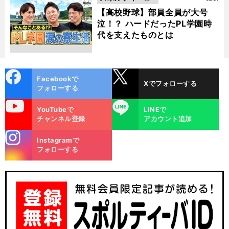
動画
【高校野球】部員全員が大号
泣！？ ハードだったPL学園時
代を支えたものとは
cebo
X
Facebookで
Xでフォローする
ok
フォローする
uTube
LINE
YouTubeで
LINEで
チャンネル登録
アカウント追加
stagra
Instagramで
m
フォローする