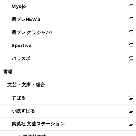
ン
ウ
Myojo
く
で
ド
ィ
新
開
ウ
ン
し
週プレNEWS
く
で
ド
い
新
開
ウ
ウ
し
週プレ グラジャパ!
く
で
ィ
い
新
開
ン
ウ
し
Sportiva
く
ド
ィ
い
新
ウ
ン
ウ
し
パラスポ
で
ド
ィ
い
新
開
ウ
ン
ウ
し
書籍
く
で
ド
ィ
い
開
ウ
ン
ウ
文芸・文庫・総合
く
で
ド
ィ
開
ウ
ン
すばる
く
で
ド
新
開
ウ
し
小説すばる
く
で
い
新
開
ウ
し
集英社 文芸ステーション
く
ィ
い
新
ン
ウ
し