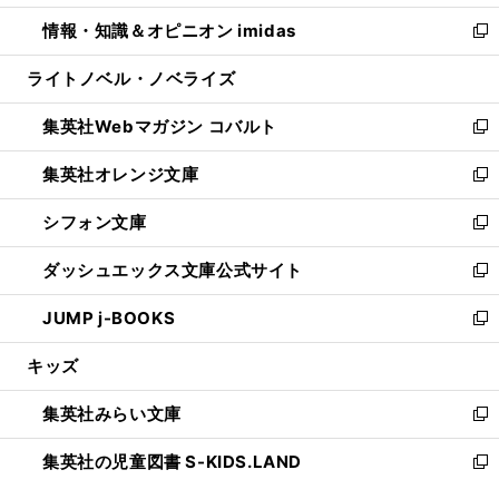
開
ウ
ン
ウ
し
情報・知識＆オピニオン imidas
く
で
ド
ィ
い
新
開
ウ
ン
ウ
し
ライトノベル・ノベライズ
く
で
ド
ィ
い
開
ウ
ン
ウ
集英社Webマガジン コバルト
く
で
ド
ィ
新
開
ウ
ン
し
集英社オレンジ文庫
く
で
ド
い
新
開
ウ
ウ
し
シフォン文庫
く
で
ィ
い
新
開
ン
ウ
し
ダッシュエックス文庫公式サイト
く
ド
ィ
い
新
ウ
ン
ウ
し
JUMP j-BOOKS
で
ド
ィ
い
新
開
ウ
ン
ウ
し
キッズ
く
で
ド
ィ
い
開
ウ
ン
ウ
集英社みらい文庫
く
で
ド
ィ
新
開
ウ
ン
し
集英社の児童図書 S-KIDS.LAND
く
で
ド
い
新
開
ウ
ウ
し