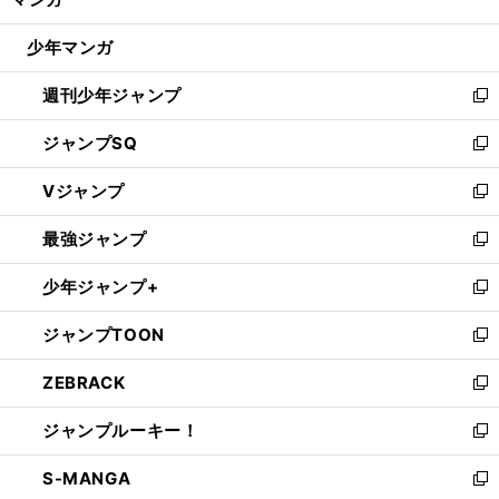
ド
閉
ウ
じ
少年マンガ
で
る
開
週刊少年ジャンプ
く
新
し
ジャンプSQ
い
新
ウ
し
Vジャンプ
ィ
い
新
ン
ウ
し
最強ジャンプ
ド
ィ
い
新
ウ
ン
ウ
し
少年ジャンプ+
で
ド
ィ
い
新
開
ウ
ン
ウ
し
ジャンプTOON
く
で
ド
ィ
い
新
開
ウ
ン
ウ
し
ZEBRACK
く
で
ド
ィ
い
新
開
ウ
ン
ウ
し
ジャンプルーキー！
く
で
ド
ィ
い
新
開
ウ
ン
ウ
し
S-MANGA
く
で
ド
ィ
い
新