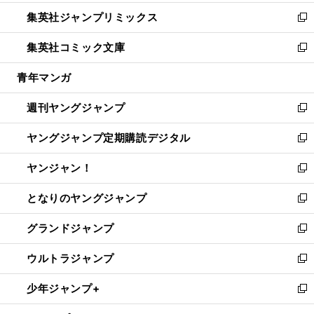
開
ウ
ン
ウ
し
集英社ジャンプリミックス
く
で
ド
ィ
い
新
開
ウ
ン
ウ
し
集英社コミック文庫
く
で
ド
ィ
い
新
開
ウ
ン
ウ
し
青年マンガ
く
で
ド
ィ
い
開
ウ
ン
ウ
週刊ヤングジャンプ
く
で
ド
ィ
新
開
ウ
ン
し
ヤングジャンプ定期購読デジタル
く
で
ド
い
新
開
ウ
ウ
し
ヤンジャン！
く
で
ィ
い
新
開
ン
ウ
し
となりのヤングジャンプ
く
ド
ィ
い
新
ウ
ン
ウ
し
グランドジャンプ
で
ド
ィ
い
新
開
ウ
ン
ウ
し
ウルトラジャンプ
く
で
ド
ィ
い
新
開
ウ
ン
ウ
し
少年ジャンプ+
く
で
ド
ィ
い
新
開
ウ
ン
ウ
し