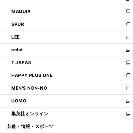
ン
ウ
し
MAQUIA
ド
ィ
い
新
ウ
ン
ウ
し
SPUR
で
ド
ィ
い
新
開
ウ
ン
ウ
し
LEE
く
で
ド
ィ
い
新
開
ウ
ン
ウ
し
eclat
く
で
ド
ィ
い
新
開
ウ
ン
ウ
し
T JAPAN
く
で
ド
ィ
い
新
開
ウ
ン
ウ
し
HAPPY PLUS ONE
く
で
ド
ィ
い
新
開
ウ
ン
ウ
し
MEN'S NON-NO
く
で
ド
ィ
い
新
開
ウ
ン
ウ
し
UOMO
く
で
ド
ィ
い
新
開
ウ
ン
ウ
し
集英社オンライン
く
で
ド
ィ
い
新
開
ウ
ン
ウ
し
芸能・情報・スポーツ
く
で
ド
ィ
い
開
ウ