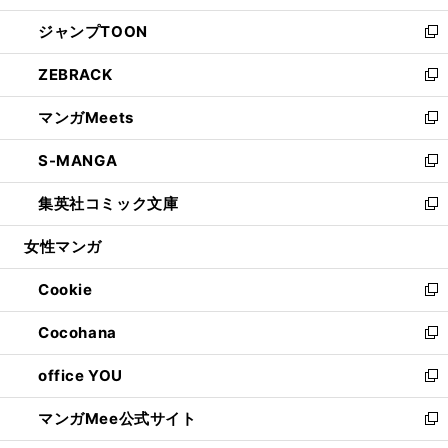
開
ウ
ン
ウ
し
ジャンプTOON
く
で
ド
ィ
い
新
開
ウ
ン
ウ
し
ZEBRACK
く
で
ド
ィ
い
新
開
ウ
ン
ウ
し
マンガMeets
く
で
ド
ィ
い
新
開
ウ
ン
ウ
し
S-MANGA
く
で
ド
ィ
い
新
開
ウ
ン
ウ
し
集英社コミック文庫
く
で
ド
ィ
い
新
開
ウ
ン
ウ
し
女性マンガ
く
で
ド
ィ
い
開
ウ
ン
ウ
Cookie
く
で
ド
ィ
新
開
ウ
ン
し
Cocohana
く
で
ド
い
新
開
ウ
ウ
し
office YOU
く
で
ィ
い
新
開
ン
ウ
し
マンガMee公式サイト
く
ド
ィ
い
新
ウ
ン
ウ
し