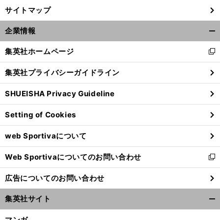
サイトマップ
企業情報
開
く/
集英社ホームページ
新
閉
し
じ
集英社プライバシーガイドライン
い
る
ウ
SHUEISHA Privacy Guideline
ィ
ン
Setting of Cookies
ド
ウ
web Sportivaについて
で
開
Web Sportivaについてのお問い合わせ
く
新
し
広告についてのお問い合わせ
い
ウ
集英社サイト
ィ
開
ン
く/
マンガ