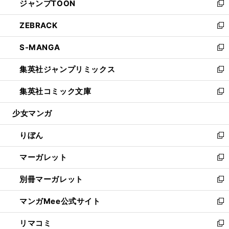
ジャンプTOON
く
で
ド
ィ
い
新
開
ウ
ン
ウ
し
ZEBRACK
く
で
ド
ィ
い
新
開
ウ
ン
ウ
し
S-MANGA
く
で
ド
ィ
い
新
開
ウ
ン
ウ
し
集英社ジャンプリミックス
く
で
ド
ィ
い
新
開
ウ
ン
ウ
し
集英社コミック文庫
く
で
ド
ィ
い
新
開
ウ
ン
ウ
し
少女マンガ
く
で
ド
ィ
い
開
ウ
ン
ウ
りぼん
く
で
ド
ィ
新
開
ウ
ン
し
マーガレット
く
で
ド
い
新
開
ウ
ウ
し
別冊マーガレット
く
で
ィ
い
新
開
ン
ウ
し
マンガMee公式サイト
く
ド
ィ
い
新
ウ
ン
ウ
し
リマコミ
で
ド
ィ
い
新