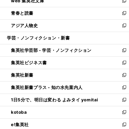
web 集英社文庫
ド
ィ
い
新
ウ
ン
ウ
し
青春と読書
で
ド
ィ
い
新
開
ウ
ン
ウ
し
アジア人物史
く
で
ド
ィ
い
新
開
ウ
ン
ウ
し
学芸・ノンフィクション・新書
く
で
ド
ィ
い
開
ウ
ン
ウ
集英社学芸部 - 学芸・ノンフィクション
く
で
ド
ィ
新
開
ウ
ン
し
集英社ビジネス書
く
で
ド
い
新
開
ウ
ウ
し
集英社新書
く
で
ィ
い
新
開
ン
ウ
し
集英社新書プラス - 知の水先案内人
く
ド
ィ
い
新
ウ
ン
ウ
し
1日5分で、明日は変わる よみタイ yomitai
で
ド
ィ
い
新
開
ウ
ン
ウ
し
kotoba
く
で
ド
ィ
い
新
開
ウ
ン
ウ
し
e!集英社
く
で
ド
ィ
い
新