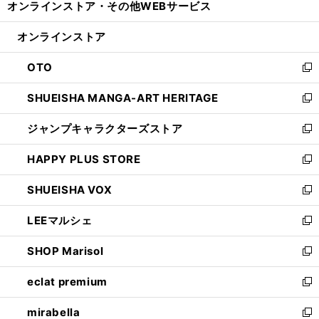
オンラインストア・
その他WEBサービス
く
で
ィ
い
開
ン
ウ
オンラインストア
く
ド
ィ
ウ
ン
OTO
で
ド
新
開
ウ
し
SHUEISHA MANGA-ART HERITAGE
く
で
い
新
開
ウ
し
ジャンプキャラクターズストア
く
ィ
い
新
ン
ウ
し
HAPPY PLUS STORE
ド
ィ
い
新
ウ
ン
ウ
し
SHUEISHA VOX
で
ド
ィ
い
新
開
ウ
ン
ウ
し
LEEマルシェ
く
で
ド
ィ
い
新
開
ウ
ン
ウ
し
SHOP Marisol
く
で
ド
ィ
い
新
開
ウ
ン
ウ
し
eclat premium
く
で
ド
ィ
い
新
開
ウ
ン
ウ
し
mirabella
く
で
ド
ィ
い
新