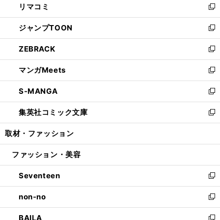
リマコミ
で
ド
ィ
い
新
開
ウ
ン
ウ
し
ジャンプTOON
く
で
ド
ィ
い
新
開
ウ
ン
ウ
し
ZEBRACK
く
で
ド
ィ
い
新
開
ウ
ン
ウ
し
マンガMeets
く
で
ド
ィ
い
新
開
ウ
ン
ウ
し
S-MANGA
く
で
ド
ィ
い
新
開
ウ
ン
ウ
し
集英社コミック文庫
く
で
ド
ィ
い
新
開
ウ
ン
ウ
し
取材・ファッション
く
で
ド
ィ
い
開
ウ
ン
ウ
ファッション・美容
く
で
ド
ィ
開
ウ
ン
Seventeen
く
で
ド
新
開
ウ
し
non-no
く
で
い
新
開
ウ
し
BAILA
く
ィ
い
新