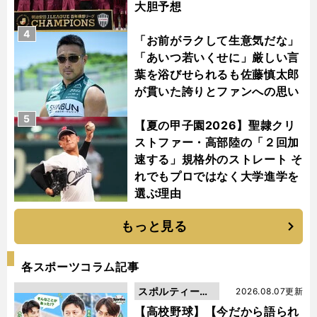
大胆予想
4
「お前がラクして生意気だな」
「あいつ若いくせに」厳しい言
葉を浴びせられるも佐藤慎太郎
が貫いた誇りとファンへの思い
5
【夏の甲子園2026】聖隷クリ
ストファー・高部陸の「２回加
速する」規格外のストレート そ
れでもプロではなく大学進学を
選ぶ理由
もっと見る
各スポーツコラム記事
スポルティーバ
2026.08.07更新
動画
【高校野球】【今だから語られ