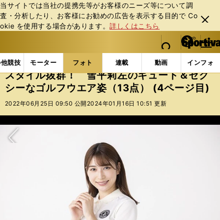
当サイトでは当社の提携先等がお客様のニーズ等について調
査・分析したり、お客様にお勧めの広告を表⽰する⽬的で Co
閉じ
okie を使⽤する場合があります。
詳しくはこちら
る
マイペ
web Sportiva (webスポルティーバ)
検索
メニュ
we
ー
フォトギャラリー
スポーツビーナスギャラリー
スタ
b
ジ
の他競技
モーター
フォト
連載
動画
インフォ
ス
スタイル抜群！ 雪平莉左のキュート＆セク
ポ
シーなゴルフウエア姿（13点） (4ページ目)
ル
テ
2022年06月25日 09:50 公開
2024年01月16日 10:51 更新
ィ
ー
バ
次へ