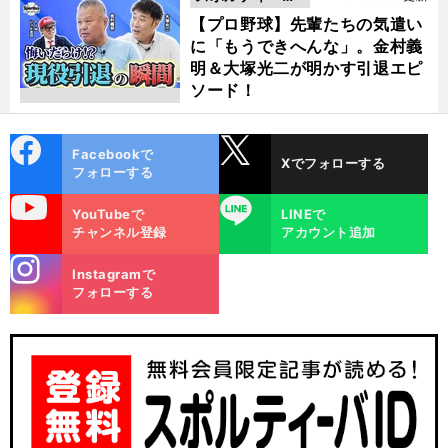
動画
【プロ野球】先輩たちの気遣い
に「もうできへんな」。金村義
明＆大塚光二が明かす引退エピ
ソード！
cebo
X
Facebookで
Xでフォローする
ok
フォローする
uTube
LINE
YouTubeで
LINEで
チャンネル登録
アカウント追加
stagra
Instagramで
m
フォローする