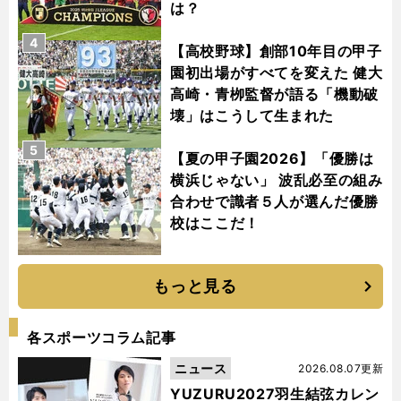
は？
4
【高校野球】創部10年目の甲子
園初出場がすべてを変えた 健大
高崎・青栁監督が語る「機動破
壊」はこうして生まれた
5
【夏の甲子園2026】「優勝は
横浜じゃない」 波乱必至の組み
合わせで識者５人が選んだ優勝
校はここだ！
もっと見る
各スポーツコラム記事
ニュース
2026.08.07更新
YUZURU2027羽生結弦カレン