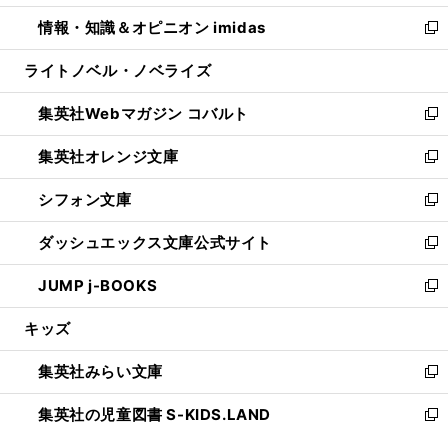
開
ウ
ン
ウ
し
情報・知識＆オピニオン imidas
く
で
ド
ィ
い
新
開
ウ
ン
ウ
し
ライトノベル・ノベライズ
く
で
ド
ィ
い
開
ウ
ン
ウ
集英社Webマガジン コバルト
く
で
ド
ィ
新
開
ウ
ン
し
集英社オレンジ文庫
く
で
ド
い
新
開
ウ
ウ
し
シフォン文庫
く
で
ィ
い
新
開
ン
ウ
し
ダッシュエックス文庫公式サイト
く
ド
ィ
い
新
ウ
ン
ウ
し
JUMP j-BOOKS
で
ド
ィ
い
新
開
ウ
ン
ウ
し
キッズ
く
で
ド
ィ
い
開
ウ
ン
ウ
集英社みらい文庫
く
で
ド
ィ
新
開
ウ
ン
し
集英社の児童図書 S-KIDS.LAND
く
で
ド
い
新
開
ウ
ウ
し