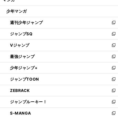
ド
閉
ウ
じ
少年マンガ
で
る
開
週刊少年ジャンプ
く
新
し
ジャンプSQ
い
新
ウ
し
Vジャンプ
ィ
い
新
ン
ウ
し
最強ジャンプ
ド
ィ
い
新
ウ
ン
ウ
し
少年ジャンプ+
で
ド
ィ
い
新
開
ウ
ン
ウ
し
ジャンプTOON
く
で
ド
ィ
い
新
開
ウ
ン
ウ
し
ZEBRACK
く
で
ド
ィ
い
新
開
ウ
ン
ウ
し
ジャンプルーキー！
く
で
ド
ィ
い
新
開
ウ
ン
ウ
し
S-MANGA
く
で
ド
ィ
い
新