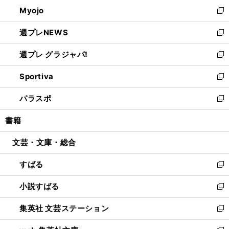
ン
ウ
Myojo
く
で
ド
ィ
新
開
ウ
ン
し
週プレNEWS
く
で
ド
い
新
開
ウ
ウ
し
週プレ グラジャパ!
く
で
ィ
い
新
開
ン
ウ
し
Sportiva
く
ド
ィ
い
新
ウ
ン
ウ
し
パラスポ
で
ド
ィ
い
新
開
ウ
ン
ウ
し
書籍
く
で
ド
ィ
い
開
ウ
ン
ウ
文芸・文庫・総合
く
で
ド
ィ
開
ウ
ン
すばる
く
で
ド
新
開
ウ
し
小説すばる
く
で
い
新
開
ウ
し
集英社 文芸ステーション
く
ィ
い
新
ン
ウ
し