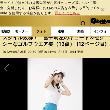
当サイトでは当社の提携先等がお客様のニーズ等について調
査・分析したり、お客様にお勧めの広告を表⽰する⽬的で Co
閉じ
okie を使⽤する場合があります。
詳しくはこちら
る
マイペ
web Sportiva (webスポルティーバ)
検索
メニュ
we
ー
フォトギャラリー
スポーツビーナスギャラリー
スタ
b
ジ
の他競技
モーター
フォト
連載
動画
インフォ
ス
スタイル抜群！ 雪平莉左のキュート＆セク
ポ
シーなゴルフウエア姿（13点） (12ページ目)
ル
テ
2022年06月25日 09:50 公開
2024年01月16日 10:51 更新
ィ
ー
バ
次へ