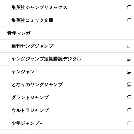
開
ウ
ン
ウ
し
集英社ジャンプリミックス
く
で
ド
ィ
い
新
開
ウ
ン
ウ
し
集英社コミック文庫
く
で
ド
ィ
い
新
開
ウ
ン
ウ
し
青年マンガ
く
で
ド
ィ
い
開
ウ
ン
ウ
週刊ヤングジャンプ
く
で
ド
ィ
新
開
ウ
ン
し
ヤングジャンプ定期購読デジタル
く
で
ド
い
新
開
ウ
ウ
し
ヤンジャン！
く
で
ィ
い
新
開
ン
ウ
し
となりのヤングジャンプ
く
ド
ィ
い
新
ウ
ン
ウ
し
グランドジャンプ
で
ド
ィ
い
新
開
ウ
ン
ウ
し
ウルトラジャンプ
く
で
ド
ィ
い
新
開
ウ
ン
ウ
し
少年ジャンプ+
く
で
ド
ィ
い
新
開
ウ
ン
ウ
し