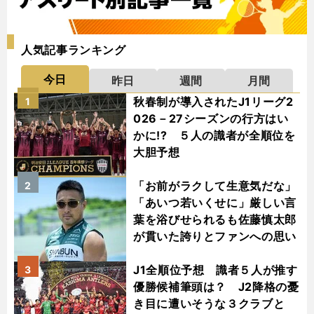
人気記事ランキング
今日
昨日
週間
月間
秋春制が導入されたJ1リーグ2
1
026－27シーズンの行方はい
かに!? ５人の識者が全順位を
大胆予想
「お前がラクして生意気だな」
2
「あいつ若いくせに」厳しい言
葉を浴びせられるも佐藤慎太郎
が貫いた誇りとファンへの思い
J1全順位予想 識者５人が推す
3
優勝候補筆頭は？ J2降格の憂
き目に遭いそうな３クラブと