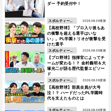
ダー 予約受付中！
スポルティーバ
2026.08.06更新
動画
【高校野球】「プロ入り後もあ
の衝撃を超える選手はいな
い」。PL学園トリオが衝撃を受
けた選手
スポルティーバ
2026.08.06更新
動画
【プロ野球】指揮官によってチ
ームが変わる！？ 金村義明＆大
塚光二が語る歴代監督エピソー
ド
スポルティーバ
2026.08.06更新
動画
【高校野球】部員全員が大号
泣！？ ハードだったPL学園時
代を支えたものとは
スポルティーバ
2026.08.06更新