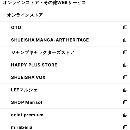
オンラインストア・
その他WEBサービス
く
で
ィ
い
開
ン
ウ
オンラインストア
く
ド
ィ
ウ
ン
OTO
で
ド
新
開
ウ
し
SHUEISHA MANGA-ART HERITAGE
く
で
い
新
開
ウ
し
ジャンプキャラクターズストア
く
ィ
い
新
ン
ウ
し
HAPPY PLUS STORE
ド
ィ
い
新
ウ
ン
ウ
し
SHUEISHA VOX
で
ド
ィ
い
新
開
ウ
ン
ウ
し
LEEマルシェ
く
で
ド
ィ
い
新
開
ウ
ン
ウ
し
SHOP Marisol
く
で
ド
ィ
い
新
開
ウ
ン
ウ
し
eclat premium
く
で
ド
ィ
い
新
開
ウ
ン
ウ
し
mirabella
く
で
ド
ィ
い
新