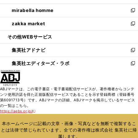
開
ウ
ン
ウ
し
mirabella homme
く
で
ド
ィ
い
新
開
ウ
ン
ウ
し
zakka market
く
で
ド
ィ
い
新
開
ウ
ン
ウ
し
その他WEBサービス
く
で
ド
ィ
い
開
ウ
ン
ウ
集英社アドナビ
く
で
ド
ィ
新
開
ウ
ン
し
集英社エディターズ・ラボ
く
で
ド
い
新
開
ウ
ウ
し
く
で
ィ
い
開
ン
ウ
ABJマークは、この電子書店・電子書籍配信サービスが、著作権者からコンテ
く
ド
ィ
ンツ使用許諾を得た正規版配信サービスであることを示す登録商標（登録番号
ウ
ン
第6091713号）です。ABJマークの詳細、ABJマークを掲示しているサービス
で
ド
の一覧はこちら。
開
ウ
https://aebs.or.jp/
新
く
で
し
い
開
本ホームページに記載の文章・画像・写真などを無断で複製するこ
ウ
く
とは法律で禁じられています。全ての著作権は株式会社 集英社に帰
ィ
属します。
ン