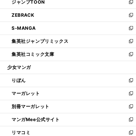
ジャンプTOON
く
で
ド
ィ
い
新
開
ウ
ン
ウ
し
ZEBRACK
く
で
ド
ィ
い
新
開
ウ
ン
ウ
し
S-MANGA
く
で
ド
ィ
い
新
開
ウ
ン
ウ
し
集英社ジャンプリミックス
く
で
ド
ィ
い
新
開
ウ
ン
ウ
し
集英社コミック文庫
く
で
ド
ィ
い
新
開
ウ
ン
ウ
し
少女マンガ
く
で
ド
ィ
い
開
ウ
ン
ウ
りぼん
く
で
ド
ィ
新
開
ウ
ン
し
マーガレット
く
で
ド
い
新
開
ウ
ウ
し
別冊マーガレット
く
で
ィ
い
新
開
ン
ウ
し
マンガMee公式サイト
く
ド
ィ
い
新
ウ
ン
ウ
し
リマコミ
で
ド
ィ
い
新