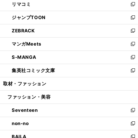
リマコミ
で
ド
ィ
い
新
開
ウ
ン
ウ
し
ジャンプTOON
く
で
ド
ィ
い
新
開
ウ
ン
ウ
し
ZEBRACK
く
で
ド
ィ
い
新
開
ウ
ン
ウ
し
マンガMeets
く
で
ド
ィ
い
新
開
ウ
ン
ウ
し
S-MANGA
く
で
ド
ィ
い
新
開
ウ
ン
ウ
し
集英社コミック文庫
く
で
ド
ィ
い
新
開
ウ
ン
ウ
し
取材・ファッション
く
で
ド
ィ
い
開
ウ
ン
ウ
ファッション・美容
く
で
ド
ィ
開
ウ
ン
Seventeen
く
で
ド
新
開
ウ
し
non-no
く
で
い
新
開
ウ
し
BAILA
く
ィ
い
新