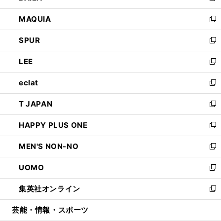
ン
ウ
し
MAQUIA
ド
ィ
い
新
ウ
ン
ウ
し
SPUR
で
ド
ィ
い
新
開
ウ
ン
ウ
し
LEE
く
で
ド
ィ
い
新
開
ウ
ン
ウ
し
eclat
く
で
ド
ィ
い
新
開
ウ
ン
ウ
し
T JAPAN
く
で
ド
ィ
い
新
開
ウ
ン
ウ
し
HAPPY PLUS ONE
く
で
ド
ィ
い
新
開
ウ
ン
ウ
し
MEN'S NON-NO
く
で
ド
ィ
い
新
開
ウ
ン
ウ
し
UOMO
く
で
ド
ィ
い
新
開
ウ
ン
ウ
し
集英社オンライン
く
で
ド
ィ
い
新
開
ウ
ン
ウ
し
芸能・情報・スポーツ
く
で
ド
ィ
い
開
ウ