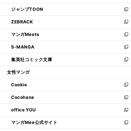
開
ウ
ン
ウ
し
ジャンプTOON
く
で
ド
ィ
い
新
開
ウ
ン
ウ
し
ZEBRACK
く
で
ド
ィ
い
新
開
ウ
ン
ウ
し
マンガMeets
く
で
ド
ィ
い
新
開
ウ
ン
ウ
し
S-MANGA
く
で
ド
ィ
い
新
開
ウ
ン
ウ
し
集英社コミック文庫
く
で
ド
ィ
い
新
開
ウ
ン
ウ
し
女性マンガ
く
で
ド
ィ
い
開
ウ
ン
ウ
Cookie
く
で
ド
ィ
新
開
ウ
ン
し
Cocohana
く
で
ド
い
新
開
ウ
ウ
し
office YOU
く
で
ィ
い
新
開
ン
ウ
し
マンガMee公式サイト
く
ド
ィ
い
新
ウ
ン
ウ
し