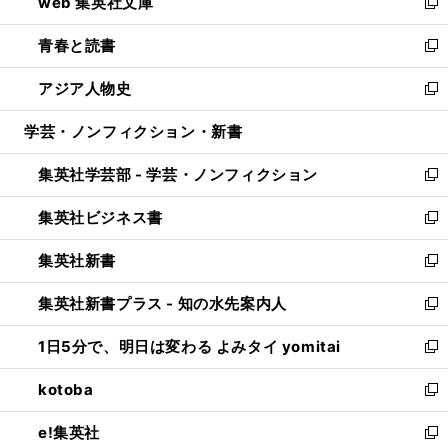
web 集英社文庫
ド
ィ
い
新
ウ
ン
ウ
し
青春と読書
で
ド
ィ
い
新
開
ウ
ン
ウ
し
アジア人物史
く
で
ド
ィ
い
新
開
ウ
ン
ウ
し
学芸・ノンフィクション・新書
く
で
ド
ィ
い
開
ウ
ン
ウ
集英社学芸部 - 学芸・ノンフィクション
く
で
ド
ィ
新
開
ウ
ン
し
集英社ビジネス書
く
で
ド
い
新
開
ウ
ウ
し
集英社新書
く
で
ィ
い
新
開
ン
ウ
し
集英社新書プラス - 知の水先案内人
く
ド
ィ
い
新
ウ
ン
ウ
し
1日5分で、明日は変わる よみタイ yomitai
で
ド
ィ
い
新
開
ウ
ン
ウ
し
kotoba
く
で
ド
ィ
い
新
開
ウ
ン
ウ
し
e!集英社
く
で
ド
ィ
い
新