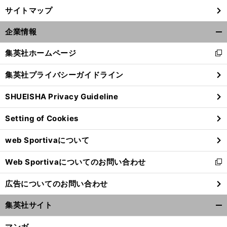
サイトマップ
企業情報
開
く/
集英社ホームページ
新
閉
し
じ
集英社プライバシーガイドライン
い
る
ウ
SHUEISHA Privacy Guideline
ィ
ン
Setting of Cookies
ド
ウ
web Sportivaについて
で
開
Web Sportivaについてのお問い合わせ
く
新
し
広告についてのお問い合わせ
い
ウ
集英社サイト
ィ
開
ン
く/
マンガ