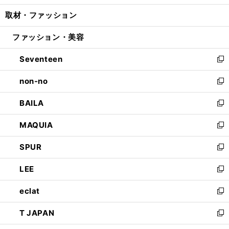
開
ウ
ン
ウ
し
取材・ファッション
く
で
ド
ィ
い
開
ウ
ン
ウ
ファッション・美容
く
で
ド
ィ
開
ウ
ン
Seventeen
く
で
ド
新
開
ウ
し
non-no
く
で
い
新
開
ウ
し
BAILA
く
ィ
い
新
ン
ウ
し
MAQUIA
ド
ィ
い
新
ウ
ン
ウ
し
SPUR
で
ド
ィ
い
新
開
ウ
ン
ウ
し
LEE
く
で
ド
ィ
い
新
開
ウ
ン
ウ
し
eclat
く
で
ド
ィ
い
新
開
ウ
ン
ウ
し
T JAPAN
く
で
ド
ィ
い
新
開
ウ
ン
ウ
し