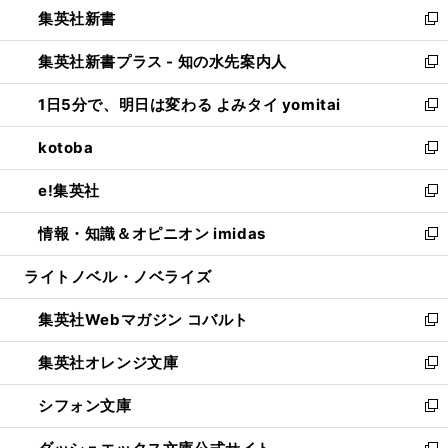
し
集英社新書
く
で
ィ
い
新
開
ン
ウ
し
集英社新書プラス - 知の水先案内人
く
ド
ィ
い
新
ウ
ン
ウ
し
1日5分で、明日は変わる よみタイ yomitai
で
ド
ィ
い
新
開
ウ
ン
ウ
し
kotoba
く
で
ド
ィ
い
新
開
ウ
ン
ウ
し
e!集英社
く
で
ド
ィ
い
新
開
ウ
ン
ウ
し
情報・知識＆オピニオン imidas
く
で
ド
ィ
い
新
開
ウ
ン
ウ
し
ライトノベル・ノベライズ
く
で
ド
ィ
い
開
ウ
ン
ウ
集英社Webマガジン コバルト
く
で
ド
ィ
新
開
ウ
ン
し
集英社オレンジ文庫
く
で
ド
い
新
開
ウ
ウ
し
シフォン文庫
く
で
ィ
い
新
開
ン
ウ
し
く