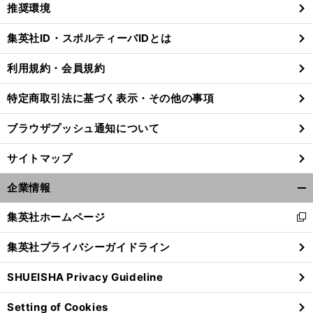
く/
推奨環境
閉
じ
集英社ID・スポルティーバIDとは
る
利用規約・会員規約
。
、
前
特定商取引法に基づく表示・その他の事項
へ
ブラウザプッシュ通知について
サイトマップ
企業情報
開
く/
集英社ホームページ
新
閉
し
じ
集英社プライバシーガイドライン
い
る
ウ
SHUEISHA Privacy Guideline
ィ
ン
Setting of Cookies
ド