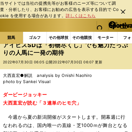
当サイトでは当社の提携先等がお客様のニーズ等について調
査・分析したり、お客様にお勧めの広告を表⽰する⽬的で Co
閉じ
okie を使⽤する場合があります。
詳しくはこちら
る
マイペ
web Sportiva (webスポルティーバ)
検索
メニュ
we
ー
競馬の記事一覧
競馬
アイビスSDは「初物尽くし」
b
ジ
競馬
ゴルフ
その他球技
その他競技
モーター
フォ
ス
アイビスSDは「初物尽くし」でも魅力たっぷ
ポ
りの人馬に一発の期待
ル
テ
2022年07月30日 06:05 公開
2022年07月30日 06:07 更新
ィ
ー
大西直宏●解説 analysis by Onishi Naohiro
バ
photo by Sankei Visual
ダービージョッキー
大西直宏が読む「３連単のヒモ穴」
今週から夏の新潟開催がスタートします。開幕週に行
なわれるのは、国内唯一の直線・芝1000ｍが舞台となる