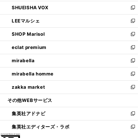
ウ
ン
ウ
し
SHUEISHA VOX
で
ド
ィ
い
新
開
ウ
ン
ウ
し
LEEマルシェ
く
で
ド
ィ
い
新
開
ウ
ン
ウ
し
SHOP Marisol
く
で
ド
ィ
い
新
開
ウ
ン
ウ
し
eclat premium
く
で
ド
ィ
い
新
開
ウ
ン
ウ
し
mirabella
く
で
ド
ィ
い
新
開
ウ
ン
ウ
し
mirabella homme
く
で
ド
ィ
い
新
開
ウ
ン
ウ
し
zakka market
く
で
ド
ィ
い
新
開
ウ
ン
ウ
し
その他WEBサービス
く
で
ド
ィ
い
開
ウ
ン
ウ
集英社アドナビ
く
で
ド
ィ
新
開
ウ
ン
し
集英社エディターズ・ラボ
く
で
ド
い
新
開
ウ
ウ
し