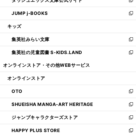
ダッシュエックス文庫公式サイト
ド
ィ
い
新
ウ
ン
ウ
し
JUMP j-BOOKS
で
ド
ィ
い
新
開
ウ
ン
ウ
し
キッズ
く
で
ド
ィ
い
開
ウ
ン
ウ
集英社みらい文庫
く
で
ド
ィ
新
開
ウ
ン
し
集英社の児童図書 S-KIDS.LAND
く
で
ド
い
新
開
ウ
ウ
し
オンラインストア・
その他WEBサービス
く
で
ィ
い
開
ン
ウ
オンラインストア
く
ド
ィ
ウ
ン
OTO
で
ド
新
開
ウ
し
SHUEISHA MANGA-ART HERITAGE
く
で
い
新
開
ウ
し
ジャンプキャラクターズストア
く
ィ
い
新
ン
ウ
し
HAPPY PLUS STORE
ド
ィ
い
新