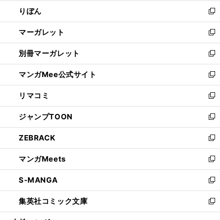
開
ウ
ン
ウ
りぼん
く
で
ド
ィ
新
開
ウ
ン
し
マーガレット
く
で
ド
い
新
開
ウ
ウ
し
別冊マーガレット
く
で
ィ
い
新
開
ン
ウ
し
マンガMee公式サイト
く
ド
ィ
い
新
ウ
ン
ウ
し
リマコミ
で
ド
ィ
い
新
開
ウ
ン
ウ
し
ジャンプTOON
く
で
ド
ィ
い
新
開
ウ
ン
ウ
し
ZEBRACK
く
で
ド
ィ
い
新
開
ウ
ン
ウ
し
マンガMeets
く
で
ド
ィ
い
新
開
ウ
ン
ウ
し
S-MANGA
く
で
ド
ィ
い
新
開
ウ
ン
ウ
し
集英社コミック文庫
く
で
ド
ィ
い
新
開
ウ
ン
ウ
し