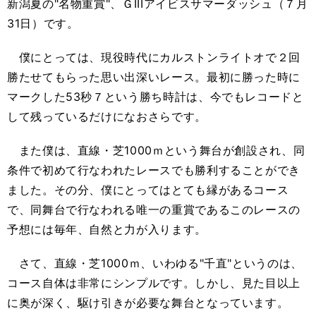
新潟夏の"名物重賞"、ＧIIIアイビスサマーダッシュ（７月
31日）です。
僕にとっては、現役時代にカルストンライトオで２回
勝たせてもらった思い出深いレース。最初に勝った時に
マークした53秒７という勝ち時計は、今でもレコードと
して残っているだけになおさらです。
また僕は、直線・芝1000ｍという舞台が創設され、同
条件で初めて行なわれたレースでも勝利することができ
ました。その分、僕にとってはとても縁があるコース
で、同舞台で行なわれる唯一の重賞であるこのレースの
予想には毎年、自然と力が入ります。
さて、直線・芝1000ｍ、いわゆる"千直"というのは、
コース自体は非常にシンプルです。しかし、見た目以上
に奥が深く、駆け引きが必要な舞台となっています。