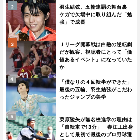
羽生結弦、五輪連覇の舞台裏
2
ケガで欠場中に取り組んだ「勉
強」で成長
Ｊリーグ開幕戦は白熱の逆転劇
3
だが観客、視聴者にとって「価
値あるイベント」になっていた
か
4
「僕なりの４回転半ができた」
最後の五輪、羽生結弦がこだわ
ったジャンプの美学
5
栗原陵矢が無名校進学の理由は
「自転車で13分」 春江工出身
として最初で最後のプロ野球選