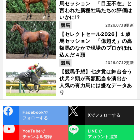
馬セッション 「目玉不在」と
言われた新種牡馬たちの評価は
いかに!?
競馬
2026.07.18更新
【セレクトセール2026】１歳
馬セッション 「億超え」の高
額馬のなかで現場のプロがほれ
込んだ４頭
競馬
2026.07.12更新
【競馬予想】七夕賞は舞台合う
伏兵２頭が高額配当を演出か
人気の有力馬には嫌なデータあ
り
cebo
X
Facebookで
Xでフォローする
ok
フォローする
uTube
LINE
YouTubeで
LINEで
チャンネル登録
アカウント追加