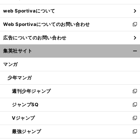
ウ
web Sportivaについて
で
開
Web Sportivaについてのお問い合わせ
く
新
し
広告についてのお問い合わせ
い
ウ
集英社サイト
ィ
開
ン
く/
マンガ
ド
閉
ウ
じ
少年マンガ
で
る
開
週刊少年ジャンプ
く
新
し
ジャンプSQ
い
新
ウ
し
Vジャンプ
ィ
い
新
ン
ウ
し
最強ジャンプ
ド
ィ
い
新
ウ
ン
ウ
し