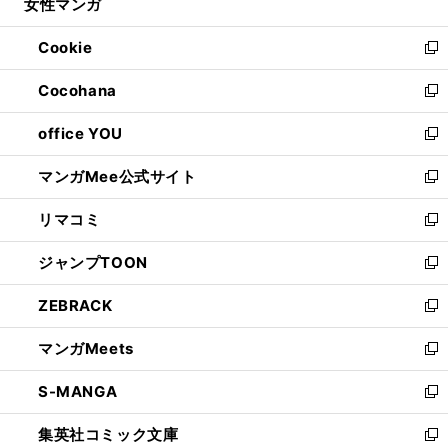
女性マンガ
く
で
ド
ィ
い
開
ウ
ン
ウ
Cookie
く
で
ド
ィ
新
開
ウ
ン
し
Cocohana
く
で
ド
い
新
開
ウ
ウ
し
office YOU
く
で
ィ
い
新
開
ン
ウ
し
マンガMee公式サイト
く
ド
ィ
い
新
ウ
ン
ウ
し
リマコミ
で
ド
ィ
い
新
開
ウ
ン
ウ
し
ジャンプTOON
く
で
ド
ィ
い
新
開
ウ
ン
ウ
し
ZEBRACK
く
で
ド
ィ
い
新
開
ウ
ン
ウ
し
マンガMeets
く
で
ド
ィ
い
新
開
ウ
ン
ウ
し
S-MANGA
く
で
ド
ィ
い
新
開
ウ
ン
ウ
し
集英社コミック文庫
く
で
ド
ィ
い
新