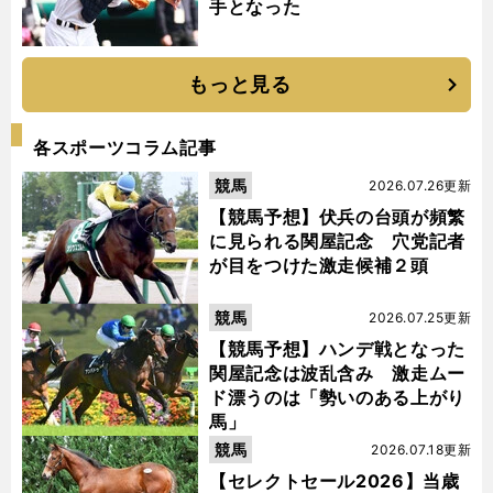
手となった
もっと見る
各スポーツコラム記事
競馬
2026.07.26更新
【競馬予想】伏兵の台頭が頻繁
に見られる関屋記念 穴党記者
が目をつけた激走候補２頭
競馬
2026.07.25更新
【競馬予想】ハンデ戦となった
関屋記念は波乱含み 激走ムー
ド漂うのは「勢いのある上がり
馬」
競馬
2026.07.18更新
【セレクトセール2026】当歳