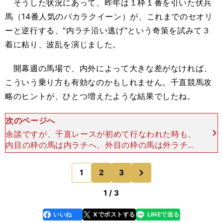
そうした状況にあって、昨年は１枠１番を引いた伏兵
馬（14番人気のバカラクイーン）が、これまでのセオリ
ーと逆行する、"内ラチ沿い逃げ"という奇策を試みて３
着に粘り、波乱を演じました。
開幕週の馬場で、内外によって大きな差がなければ、
こういう乗り方も有効なのかもしれません。千直競馬攻
略のヒントが、ひとつ増えたような結果でしたね。
次のページへ
余談ですが、千直レースが初めて行なわれた時も、
内目の枠の馬は内ラチへ、外目の枠の馬は外ラチへ
と、２つの小集団が形成される形でレースは展開さ
れました。２枠３番のセトブリッジに騎乗した僕
次
1
2
3
のページへ
は、内でレースを運
1 / 3
いいね
Xでポストする
LINEで送る
line
faceboo
x
k