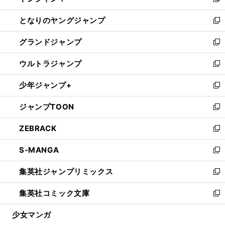
い
新
開
ン
ウ
し
となりのヤングジャンプ
く
ド
ィ
い
新
ウ
ン
ウ
し
グランドジャンプ
で
ド
ィ
い
新
開
ウ
ン
ウ
し
ウルトラジャンプ
く
で
ド
ィ
い
新
開
ウ
ン
ウ
し
少年ジャンプ+
く
で
ド
ィ
い
新
開
ウ
ン
ウ
し
ジャンプTOON
く
で
ド
ィ
い
新
開
ウ
ン
ウ
し
ZEBRACK
く
で
ド
ィ
い
新
開
ウ
ン
ウ
し
S-MANGA
く
で
ド
ィ
い
新
開
ウ
ン
ウ
し
集英社ジャンプリミックス
く
で
ド
ィ
い
新
開
ウ
ン
ウ
し
集英社コミック文庫
く
で
ド
ィ
い
新
開
ウ
ン
ウ
し
少女マンガ
く
で
ド
ィ
い