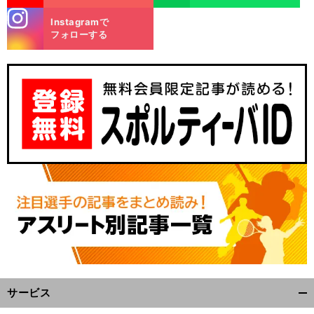
stagra
Instagramで
m
フォローする
サービス
開