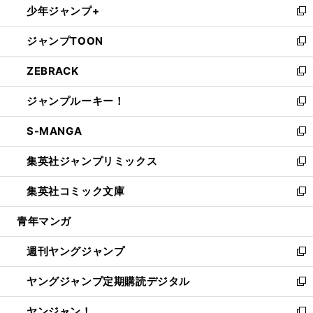
少年ジャンプ+
で
ド
ィ
い
新
開
ウ
ン
ウ
し
ジャンプTOON
く
で
ド
ィ
い
新
開
ウ
ン
ウ
し
ZEBRACK
く
で
ド
ィ
い
新
開
ウ
ン
ウ
し
ジャンプルーキー！
く
で
ド
ィ
い
新
開
ウ
ン
ウ
し
S-MANGA
く
で
ド
ィ
い
新
開
ウ
ン
ウ
し
集英社ジャンプリミックス
く
で
ド
ィ
い
新
開
ウ
ン
ウ
し
集英社コミック文庫
く
で
ド
ィ
い
新
開
ウ
ン
ウ
し
青年マンガ
く
で
ド
ィ
い
開
ウ
ン
ウ
週刊ヤングジャンプ
く
で
ド
ィ
新
開
ウ
ン
し
ヤングジャンプ定期購読デジタル
く
で
ド
い
新
開
ウ
ウ
し
ヤンジャン！
く
で
ィ