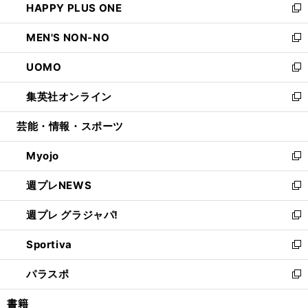
HAPPY PLUS ONE
く
で
ド
ィ
い
新
開
ウ
ン
ウ
し
MEN'S NON-NO
く
で
ド
ィ
い
新
開
ウ
ン
ウ
し
UOMO
く
で
ド
ィ
い
新
開
ウ
ン
ウ
し
集英社オンライン
く
で
ド
ィ
い
新
開
ウ
ン
ウ
し
芸能・情報・スポーツ
く
で
ド
ィ
い
開
ウ
ン
ウ
Myojo
く
で
ド
ィ
新
開
ウ
ン
し
週プレNEWS
く
で
ド
い
新
開
ウ
ウ
し
週プレ グラジャパ!
く
で
ィ
い
新
開
ン
ウ
し
Sportiva
く
ド
ィ
い
新
ウ
ン
ウ
し
パラスポ
で
ド
ィ
い
新
開
ウ
ン
ウ
し
書籍
く
で
ド
ィ
い