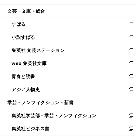
開
ウ
ン
ウ
文芸・文庫・総合
く
で
ド
ィ
開
ウ
ン
すばる
く
で
ド
新
開
ウ
し
小説すばる
く
で
い
新
開
ウ
し
集英社 文芸ステーション
く
ィ
い
新
ン
ウ
し
web 集英社文庫
ド
ィ
い
新
ウ
ン
ウ
し
青春と読書
で
ド
ィ
い
新
開
ウ
ン
ウ
し
アジア人物史
く
で
ド
ィ
い
新
開
ウ
ン
ウ
し
学芸・ノンフィクション・新書
く
で
ド
ィ
い
開
ウ
ン
ウ
集英社学芸部 - 学芸・ノンフィクション
く
で
ド
ィ
新
開
ウ
ン
し
集英社ビジネス書
く
で
ド
い
新
開
ウ
ウ