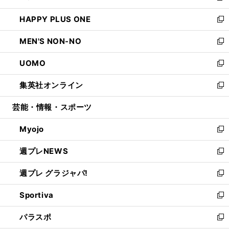
開
ウ
ン
ウ
し
HAPPY PLUS ONE
く
で
ド
ィ
い
新
開
ウ
ン
ウ
し
MEN'S NON-NO
く
で
ド
ィ
い
新
開
ウ
ン
ウ
し
UOMO
く
で
ド
ィ
い
新
開
ウ
ン
ウ
し
集英社オンライン
く
で
ド
ィ
い
新
開
ウ
ン
ウ
し
芸能・情報・スポーツ
く
で
ド
ィ
い
開
ウ
ン
ウ
Myojo
く
で
ド
ィ
新
開
ウ
ン
し
週プレNEWS
く
で
ド
い
新
開
ウ
ウ
し
週プレ グラジャパ!
く
で
ィ
い
新
開
ン
ウ
し
Sportiva
く
ド
ィ
い
新
ウ
ン
ウ
し
パラスポ
で
ド
ィ
い
新
開
ウ
ン