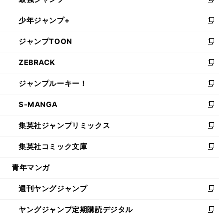
ィ
い
新
ウ
ン
ウ
し
少年ジャンプ+
で
ド
ィ
い
新
開
ウ
ン
ウ
し
ジャンプTOON
く
で
ド
ィ
い
新
開
ウ
ン
ウ
し
ZEBRACK
く
で
ド
ィ
い
新
開
ウ
ン
ウ
し
ジャンプルーキー！
く
で
ド
ィ
い
新
開
ウ
ン
ウ
し
S-MANGA
く
で
ド
ィ
い
新
開
ウ
ン
ウ
し
集英社ジャンプリミックス
く
で
ド
ィ
い
新
開
ウ
ン
ウ
し
集英社コミック文庫
く
で
ド
ィ
い
新
開
ウ
ン
ウ
し
青年マンガ
く
で
ド
ィ
い
開
ウ
ン
ウ
週刊ヤングジャンプ
く
で
ド
ィ
新
開
ウ
ン
し
ヤングジャンプ定期購読デジタル
く
で
ド
い
新