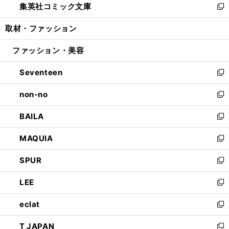
集英社コミック文庫
く
で
ド
ィ
い
新
開
ウ
ン
ウ
し
取材・ファッション
く
で
ド
ィ
い
開
ウ
ン
ウ
ファッション・美容
く
で
ド
ィ
開
ウ
ン
Seventeen
く
で
ド
新
開
ウ
し
non-no
く
で
い
新
開
ウ
し
BAILA
く
ィ
い
新
ン
ウ
し
MAQUIA
ド
ィ
い
新
ウ
ン
ウ
し
SPUR
で
ド
ィ
い
新
開
ウ
ン
ウ
し
LEE
く
で
ド
ィ
い
新
開
ウ
ン
ウ
し
eclat
く
で
ド
ィ
い
新
開
ウ
ン
ウ
し
T JAPAN
く
で
ド
ィ
い
新