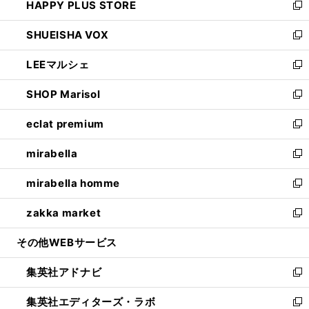
HAPPY PLUS STORE
ド
ィ
い
新
ウ
ン
ウ
し
SHUEISHA VOX
で
ド
ィ
い
新
開
ウ
ン
ウ
し
LEEマルシェ
く
で
ド
ィ
い
新
開
ウ
ン
ウ
し
SHOP Marisol
く
で
ド
ィ
い
新
開
ウ
ン
ウ
し
eclat premium
く
で
ド
ィ
い
新
開
ウ
ン
ウ
し
mirabella
く
で
ド
ィ
い
新
開
ウ
ン
ウ
し
mirabella homme
く
で
ド
ィ
い
新
開
ウ
ン
ウ
し
zakka market
く
で
ド
ィ
い
新
開
ウ
ン
ウ
し
その他WEBサービス
く
で
ド
ィ
い
開
ウ
ン
ウ
集英社アドナビ
く
で
ド
ィ
新
開
ウ
ン
し
集英社エディターズ・ラボ
く
で
ド
い
新