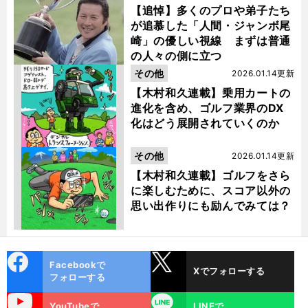
【追悼】多くのプロや弟子たち
が追慕した「人間・ジャンボ尾
崎」の優しい視線 まずは普通
の人々の側に立つ
その他
2026.01.14更新
【木村和久連載】乗用カートの
進化を含め、ゴルフ業界のDX
化はどう展開されていくのか
その他
2026.01.14更新
【木村和久連載】ゴルフをさら
に楽しむために、スコア以外の
思い出作りにも励んでみては？
cebo
X
Facebookで
Xでフォローする
ok
フォローする
uTube
LINE
YouTubeで
LINEで