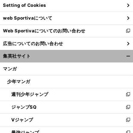
Setting of Cookies
ド
ウ
web Sportivaについて
で
開
Web Sportivaについてのお問い合わせ
く
新
し
広告についてのお問い合わせ
い
ウ
集英社サイト
ィ
開
ン
く/
マンガ
ド
閉
ウ
じ
少年マンガ
で
る
開
週刊少年ジャンプ
く
新
し
ジャンプSQ
い
新
ウ
し
Vジャンプ
ィ
い
新
ン
ウ
し
最強ジャンプ
ド