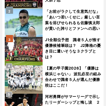
大胆予想
「お前がラクして生意気だな」
2
「あいつ若いくせに」厳しい言
葉を浴びせられるも佐藤慎太郎
が貫いた誇りとファンへの思い
J1全順位予想 識者５人が推す
3
優勝候補筆頭は？ J2降格の憂
き目に遭いそうな３クラブと
は？
4
【夏の甲子園2026】「優勝は
横浜じゃない」 波乱必至の組み
合わせで識者５人が選んだ優勝
校はここだ！
5
河村勇輝がサマーリーグで示し
たリーダーシップと悔し涙 ２