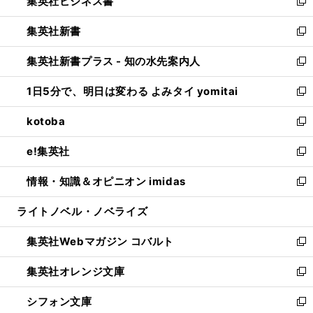
集英社ビジネス書
く
で
ド
い
新
開
ウ
ウ
し
集英社新書
く
で
ィ
い
新
開
ン
ウ
し
集英社新書プラス - 知の水先案内人
く
ド
ィ
い
新
ウ
ン
ウ
し
1日5分で、明日は変わる よみタイ yomitai
で
ド
ィ
い
新
開
ウ
ン
ウ
し
kotoba
く
で
ド
ィ
い
新
開
ウ
ン
ウ
し
e!集英社
く
で
ド
ィ
い
新
開
ウ
ン
ウ
し
情報・知識＆オピニオン imidas
く
で
ド
ィ
い
新
開
ウ
ン
ウ
し
ライトノベル・ノベライズ
く
で
ド
ィ
い
開
ウ
ン
ウ
集英社Webマガジン コバルト
く
で
ド
ィ
新
開
ウ
ン
し
集英社オレンジ文庫
く
で
ド
い
新
開
ウ
ウ
し
シフォン文庫
く
で
ィ
い
新