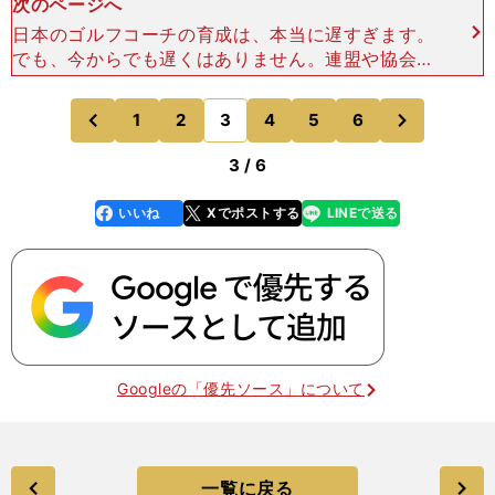
次のページへ
日本のゴルフコーチの育成は、本当に遅すぎます。
でも、今からでも遅くはありません。連盟や協会、
あるいは国費を使って、優秀なレッスンプロを10
人くらい欧米に留学させましょう。そして、コーチ
次
1
2
3
4
5
6
のページへ
のページへ
学を学ばせて、日
前
3 / 6
いいね
Xでポストする
LINEで送る
line
faceboo
x
k
Googleの「優先ソース」について
一覧に戻る