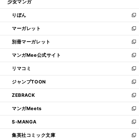
少女マンガ
く
で
ド
ィ
い
開
ウ
ン
ウ
りぼん
く
で
ド
ィ
新
開
ウ
ン
し
マーガレット
く
で
ド
い
新
開
ウ
ウ
し
別冊マーガレット
く
で
ィ
い
新
開
ン
ウ
し
マンガMee公式サイト
く
ド
ィ
い
新
ウ
ン
ウ
し
リマコミ
で
ド
ィ
い
新
開
ウ
ン
ウ
し
ジャンプTOON
く
で
ド
ィ
い
新
開
ウ
ン
ウ
し
ZEBRACK
く
で
ド
ィ
い
新
開
ウ
ン
ウ
し
マンガMeets
く
で
ド
ィ
い
新
開
ウ
ン
ウ
し
S-MANGA
く
で
ド
ィ
い
新
開
ウ
ン
ウ
し
集英社コミック文庫
く
で
ド
ィ
い
新