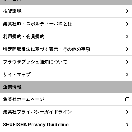
開
く/
推奨環境
閉
じ
集英社ID・スポルティーバIDとは
る
利用規約・会員規約
特定商取引法に基づく表示・その他の事項
ブラウザプッシュ通知について
サイトマップ
企業情報
開
く/
集英社ホームページ
新
閉
し
じ
前
集英社プライバシーガイドライン
へ
い
る
ウ
SHUEISHA Privacy Guideline
ィ
ン