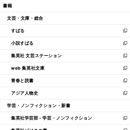
ウ
し
書籍
く
で
ド
ィ
い
開
ウ
ン
ウ
文芸・文庫・総合
く
で
ド
ィ
開
ウ
ン
すばる
く
で
ド
新
開
ウ
し
小説すばる
く
で
い
新
開
ウ
し
集英社 文芸ステーション
く
ィ
い
新
ン
ウ
し
web 集英社文庫
ド
ィ
い
新
ウ
ン
ウ
し
青春と読書
で
ド
ィ
い
新
開
ウ
ン
ウ
し
アジア人物史
く
で
ド
ィ
い
新
開
ウ
ン
ウ
し
学芸・ノンフィクション・新書
く
で
ド
ィ
い
開
ウ
ン
ウ
集英社学芸部 - 学芸・ノンフィクション
く
で
ド
ィ
新
開
ウ
ン
し