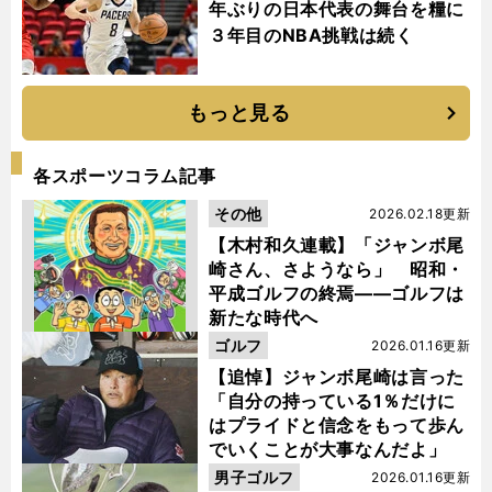
年ぶりの日本代表の舞台を糧に
３年目のNBA挑戦は続く
もっと見る
各スポーツコラム記事
その他
2026.02.18更新
【木村和久連載】「ジャンボ尾
崎さん、さようなら」 昭和・
平成ゴルフの終焉――ゴルフは
新たな時代へ
ゴルフ
2026.01.16更新
【追悼】ジャンボ尾崎は言った
「自分の持っている1％だけに
はプライドと信念をもって歩ん
でいくことが大事なんだよ」
男子ゴルフ
2026.01.16更新