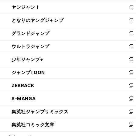
開
ウ
ウ
し
ヤンジャン！
く
で
ィ
い
新
開
ン
ウ
し
となりのヤングジャンプ
く
ド
ィ
い
新
ウ
ン
ウ
し
グランドジャンプ
で
ド
ィ
い
新
開
ウ
ン
ウ
し
ウルトラジャンプ
く
で
ド
ィ
い
新
開
ウ
ン
ウ
し
少年ジャンプ+
く
で
ド
ィ
い
新
開
ウ
ン
ウ
し
ジャンプTOON
く
で
ド
ィ
い
新
開
ウ
ン
ウ
し
ZEBRACK
く
で
ド
ィ
い
新
開
ウ
ン
ウ
し
S-MANGA
く
で
ド
ィ
い
新
開
ウ
ン
ウ
し
集英社ジャンプリミックス
く
で
ド
ィ
い
新
開
ウ
ン
ウ
し
集英社コミック文庫
く
で
ド
ィ
い
新
開
ウ
ン
ウ
し