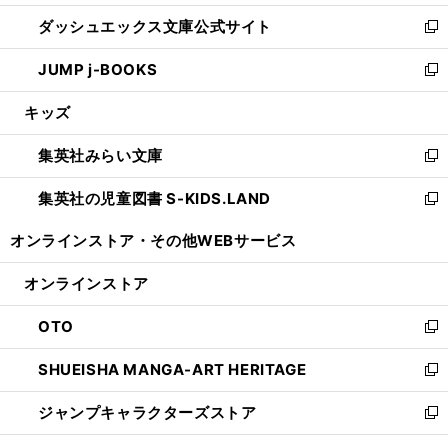
開
ン
ウ
し
ダッシュエックス文庫公式サイト
く
ド
ィ
い
新
ウ
ン
ウ
し
JUMP j-BOOKS
で
ド
ィ
い
新
開
ウ
ン
ウ
し
キッズ
く
で
ド
ィ
い
開
ウ
ン
ウ
集英社みらい文庫
く
で
ド
ィ
新
開
ウ
ン
し
集英社の児童図書 S-KIDS.LAND
く
で
ド
い
新
開
ウ
ウ
し
オンラインストア・
その他WEBサービス
く
で
ィ
い
開
ン
ウ
オンラインストア
く
ド
ィ
ウ
ン
OTO
で
ド
新
開
ウ
し
SHUEISHA MANGA-ART HERITAGE
く
で
い
新
開
ウ
し
ジャンプキャラクターズストア
く
ィ
い
新
ン
ウ
し