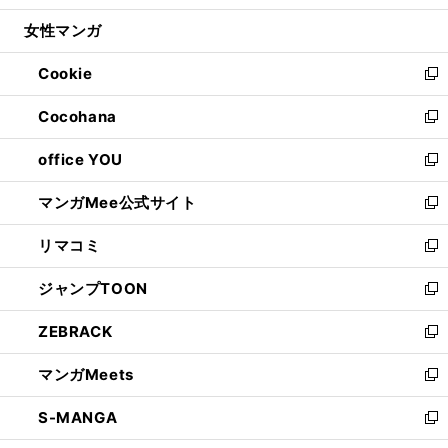
開
ウ
ン
ウ
し
女性マンガ
く
で
ド
ィ
い
開
ウ
ン
ウ
Cookie
く
で
ド
ィ
新
開
ウ
ン
し
Cocohana
く
で
ド
い
新
開
ウ
ウ
し
office YOU
く
で
ィ
い
新
開
ン
ウ
し
マンガMee公式サイト
く
ド
ィ
い
新
ウ
ン
ウ
し
リマコミ
で
ド
ィ
い
新
開
ウ
ン
ウ
し
ジャンプTOON
く
で
ド
ィ
い
新
開
ウ
ン
ウ
し
ZEBRACK
く
で
ド
ィ
い
新
開
ウ
ン
ウ
し
マンガMeets
く
で
ド
ィ
い
新
開
ウ
ン
ウ
し
S-MANGA
く
で
ド
ィ
い
新
開
ウ
ン
ウ
し