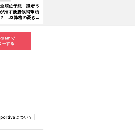
大胆予想
1全順位予想 識者５
が推す優勝候補筆頭
？ J2降格の憂き目
遭いそうな３クラブ
は？
agramで
ローする
Sportivaについて