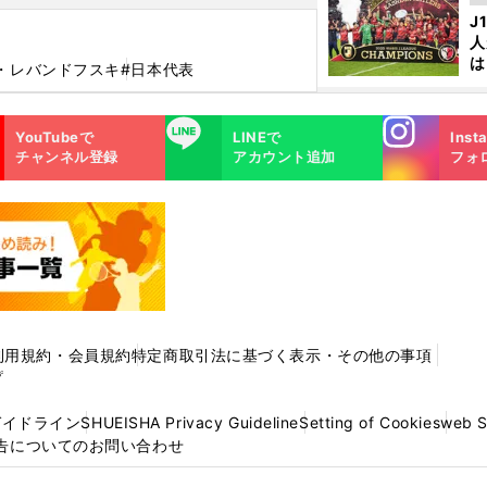
を
J
人
は
・レバンドフスキ
#日本代表
に
と
Instagra
LINE
YouTubeで
LINEで
Inst
m
チャンネル登録
アカウント追加
フォ
利用規約・会員規約
特定商取引法に基づく表示・その他の事項
プ
ガイドライン
SHUEISHA Privacy Guideline
Setting of Cookies
web 
告についてのお問い合わせ