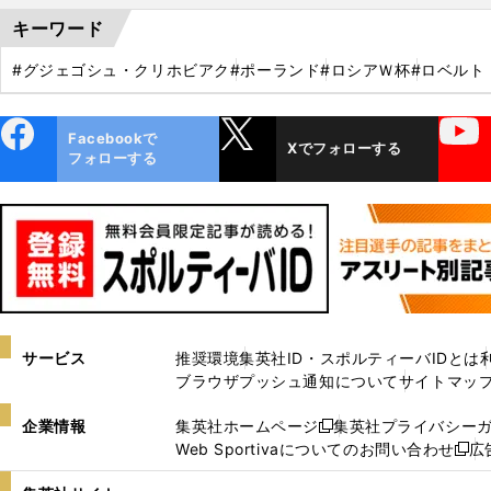
キーワード
#グジェゴシュ・クリホビアク
#ポーランド
#ロシアＷ杯
#ロベルト
ebo
X
YouTube
Facebookで
Xでフォローする
ok
フォローする
サービス
推奨環境
集英社ID・スポルティーバIDとは
ブラウザプッシュ通知について
サイトマッ
企業情報
集英社ホームページ
集英社プライバシー
新
Web Sportivaについてのお問い合わせ
広
し
新
い
し