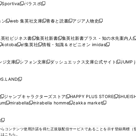
ウ
ウ
ウ
ウ
ウ
ウ
ウ
ウ
ウ
Sportiva
パラスポ
新
新
ィ
ィ
ィ
ィ
ィ
で
で
で
で
し
し
し
ン
ン
ン
ン
ン
開
開
開
開
い
い
い
ド
ド
ド
ド
ド
ョン
web 集英社文庫
青春と読書
アジア人物史
く
く
く
く
新
新
新
新
ウ
ウ
ウ
ウ
ウ
ウ
ウ
ウ
し
し
し
し
ィ
ィ
ィ
で
で
で
で
で
い
い
い
い
ン
ン
ン
集英社ビジネス書
集英社新書
集英社新書プラス - 知の水先案内人
開
開
開
開
開
新
新
新
ウ
ウ
ウ
ウ
ド
ド
ド
kotoba
e!集英社
情報・知識＆オピニオン imidas
く
く
く
く
く
新
し
新
し
新
ィ
ィ
ィ
ィ
ウ
ウ
ウ
し
し
い
し
い
し
ン
ン
ン
ン
で
で
で
い
い
ウ
い
ウ
い
ド
ド
ド
ド
ンジ文庫
シフォン文庫
ダッシュエックス文庫公式サイト
JUMP 
開
開
開
新
新
新
ウ
ウ
ィ
ウ
ィ
ウ
ウ
ウ
ウ
ウ
く
く
く
し
し
し
ィ
ィ
ン
ィ
ン
ィ
で
で
で
で
い
い
い
ン
ン
ド
ン
ド
ン
S.LAND
開
開
開
開
新
ウ
ウ
ウ
ド
ド
ウ
ド
ウ
ド
く
く
く
く
し
ィ
ィ
ィ
ウ
ウ
で
ウ
で
ウ
い
ン
ン
ン
ジャンプキャラクターズストア
HAPPY PLUS STORE
SHUEIS
で
で
開
で
開
で
新
新
新
ウ
ド
ド
ド
ium
mirabella
mirabella homme
zakka market
開
開
く
開
く
開
し
新
新
新
し
新
し
ィ
ウ
ウ
ウ
く
く
く
く
い
し
し
い
し
し
い
ン
で
で
で
ウ
い
い
ウ
い
い
ウ
ド
ボ
開
開
開
新
ィ
ウ
ウ
ィ
ウ
ウ
ィ
ウ
く
く
く
し
らコンテンツ使用許諾を得た正規版配信サービスであることを示す登録商標（登録番
ン
ィ
ィ
ン
ィ
ィ
ン
で
い
覧はこちら。
ド
ン
ン
ド
ン
ン
ド