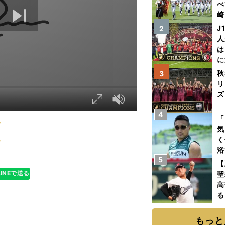
べ
崎
「
J
2
て
人
は
に
と
秋
3
リ
ズ
4
を
「
気
く
浴
5
太
【
ァ
LINEで送る
聖
高
る
ト
く
もっと