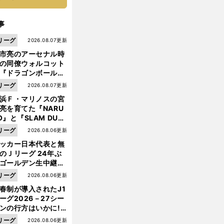
事
リーグ
2026.08.07更新
市亮のアーセナル時
の同僚ウォルコット
『ドラゴンボール』
大好き ポドルスキは
リーグ
2026.08.07更新
向小次郎に憧れてい
浜Ｆ・マリノスの宮
亮を育てた『NARU
O』と『SLAM DUN
』 中京大中京の同
リーグ
2026.08.06更新
生・木原龍一は"ジ
乾
。
俺
」
ッカー日本代表と無
ンプ係"だった
貴士ベティス移籍説はテレビの怪報道から
「
なんかで騒がないで
のＪリーグ 24年ぶ
ゴールデン生中継の
幕戦でヘタな試合は
リーグ
2026.08.06更新
せられない
春制が導入されたJ1
ーグ2026－27シー
ンの行方はいかに!?
５人の識者が全順位
リーグ
2026.08.06更新