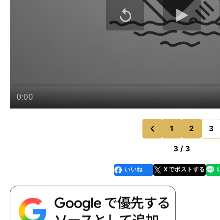
1
2
3
のページへ
前
3 / 3
いいね
Xでポストする
line
faceboo
x
k