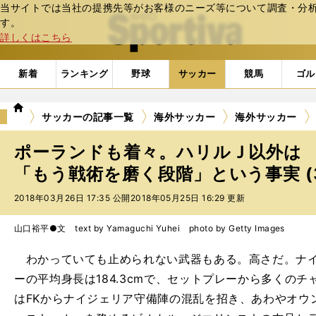
当サイトでは当社の提携先等がお客様のニーズ等について調査・分析し
web Sportiva (webスポルティーバ)
す。
詳しくはこちら
新着
ランキング
野球
サッカー
競馬
ゴル
we
サッカーの記事一覧
海外サッカー
海外サッカー
b
ス
ポーランドも着々。ハリルＪ以外は
ポ
ル
「もう戦術を磨く段階」という事実 (
テ
2018年03月26日 17:35 公開
2018年05月25日 16:29 更新
ィ
ー
バ
山口裕平●文 text by Yamaguchi Yuhei photo by Getty Images
わかっていても止められない武器もある。高さだ。ナイ
ーの平均身長は184.3cmで、セットプレーから多くの
はFKからナイジェリア守備陣の混乱を招き、あわやオウ