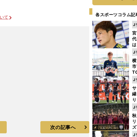
各スポーツコラム記
ついて
J
宮
代
は
が
J
日
横
た
市
T
K
J
級
サ
ャ
縁
り
開
J
見
秋
リ
次の記事へ
ズ
J