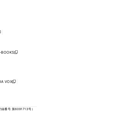
ウ
ウ
ウ
ウ
ィ
ィ
で
で
ン
ン
開
開
ド
ド
く
く
ウ
ウ
で
で
開
開
く
く
し
い
ウ
j-BOOKS
新
ィ
し
ン
い
ド
ウ
ウ
ィ
で
ン
HA VOX
開
新
ド
く
し
ウ
い
で
ウ
開
ィ
く
号 第6091713号）
ン
ド