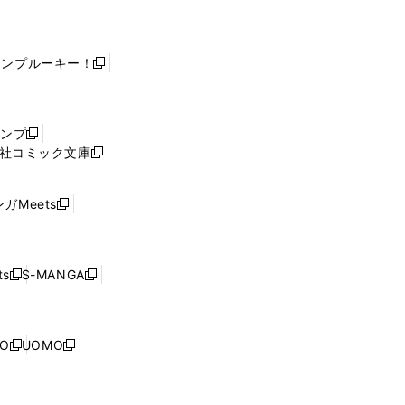
ャンプルーキー！
新
し
い
ウ
ャンプ
新
ィ
社コミック文庫
し
新
ン
い
し
ド
ウ
い
ウ
ガMeets
新
ィ
ウ
で
し
ン
ィ
開
い
ド
ン
く
ウ
ウ
ド
s
S-MANGA
新
新
ィ
で
ウ
し
し
ン
開
で
い
い
ド
く
開
ウ
ウ
ウ
NO
UOMO
く
新
新
ィ
ィ
で
し
し
ン
ン
開
い
い
ド
ド
く