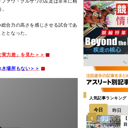
ラファウ・クルザワの左足は非常に精
う。
総合力の高さを感じさせる試合であ
こととなった。
な実力差」を見た＞＞
べき場所もない＞＞
人気記事ランキング
今日
昨日
【
1
目