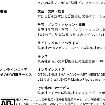
ウ
い
ウ
ウ
ウ
ウ
ド
ウ
ウ
Myojo
週プレNEWS
週プレ グラジャパ!
く
く
新
新
新
ィ
ウ
ィ
ィ
ィ
で
ウ
で
で
し
し
ン
ィ
ン
ン
ン
書籍
文芸・文庫・総合
開
で
開
開
い
い
ド
ン
ド
ド
ド
すばる
小説すばる
集英社 文芸ステーシ
く
開
く
く
新
新
ウ
ウ
ウ
ド
ウ
ウ
ウ
く
し
し
ィ
ィ
学芸・ノンフィクション・新書
で
ウ
で
で
で
い
い
ン
ン
集英社学芸部 - 学芸・ノンフィクション
開
で
開
開
開
新
ウ
ウ
ド
ド
1日5分で、明日は変わる よみタイ yomitai
く
開
く
く
く
し
新
ィ
ィ
ウ
ウ
く
い
ン
ン
ライトノベル・ノベライズ
で
で
ウ
ド
ド
集英社Webマガジン コバルト
集英社オレ
開
開
新
ィ
ウ
ウ
く
く
し
ン
キッズ
で
で
い
ド
集英社みらい文庫
集英社の児童図書 S-KID
開
開
新
ウ
ウ
く
く
し
ィ
オンラインストア・
オンラインストア
で
い
ン
その他WEBサービス
OTO
SHUEISHA MANGA-ART HERITAGE
開
新
ウ
ド
LEEマルシェ
SHOP Marisol
eclat prem
く
し
新
新
ィ
ウ
い
し
し
ン
その他WEBサービス
で
ウ
い
い
ド
集英社アドナビ
集英社エディターズ・ラ
開
新
ィ
ウ
ウ
ウ
く
し
ABJマークは、この電子書店・電子書籍配信サービスが、著作権者か
ン
ィ
ィ
で
い
です。ABJマークの詳細、ABJマークを掲示しているサービスの一
ド
ン
ン