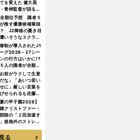
てを変えた 健大高
・青栁監督が語る
機動破壊」はこうし
1全順位予想 識者５
生まれた
が推す優勝候補筆頭
？ J2降格の憂き目
遭いそうな３クラブ
は？
春制が導入されたJ1
ーグ2026－27シー
ンの行方はいかに!?
５人の識者が全順位
大胆予想
お前がラクして生意
だな」「あいつ若い
せに」厳しい言葉を
びせられるも佐藤慎
郎が貫いた誇りとフ
夏の甲子園2026】
ンへの思い
隷クリストファー・
部陸の「２回加速す
」規格外のストレー
 それでもプロではな
大学進学を選ぶ理由
見る