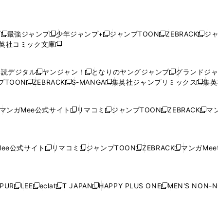
プ
最強ジャンプ
少年ジャンプ+
ジャンプTOON
ZEBRACK
ジ
新
新
新
新
新
英社コミック文庫
し
新
し
し
し
し
い
い
し
い
い
い
ウ
ウ
い
ウ
ウ
ウ
購読デジタル
ヤンジャン！
となりのヤングジャンプ
グランドジ
新
新
新
ィ
ィ
ウ
ィ
ィ
ィ
プTOON
ZEBRACK
S-MANGA
集英社ジャンプリミックス
集英
新
し
新
し
新
し
新
ン
ン
ィ
ン
ン
ン
し
い
し
い
し
い
し
ド
ド
ン
ド
ド
ド
い
ウ
い
ウ
い
ウ
い
ウ
ウ
ド
ウ
ウ
ウ
マンガMee公式サイト
リマコミ
ジャンプTOON
ZEBRACK
マン
新
新
新
新
ウ
ィ
ウ
ィ
ウ
ィ
ウ
で
で
ウ
で
で
で
し
し
し
し
し
ィ
ン
ィ
ン
ィ
ン
ィ
開
開
で
開
開
開
い
い
い
い
い
ン
ド
ン
ド
ン
ド
ン
く
く
開
く
く
く
ウ
ウ
ウ
ウ
ウ
ド
ウ
ド
ウ
ド
ウ
ド
ee公式サイト
リマコミ
ジャンプTOON
ZEBRACK
マンガMeet
く
新
新
新
新
ィ
ィ
ィ
ィ
ィ
ウ
で
ウ
で
ウ
で
ウ
し
し
し
し
ン
ン
ン
ン
ン
で
開
で
開
で
開
で
い
い
い
い
ド
ド
ド
ド
ド
開
く
開
く
開
く
開
ウ
ウ
ウ
ウ
ウ
ウ
ウ
ウ
ウ
PUR
LEE
eclat
T JAPAN
HAPPY PLUS ONE
MEN'S NON-
く
く
く
く
新
新
新
新
新
ィ
ィ
ィ
ィ
で
で
で
で
で
し
し
し
し
し
ン
ン
ン
ン
開
開
開
開
開
い
い
い
い
い
ド
ド
ド
ド
く
く
く
く
く