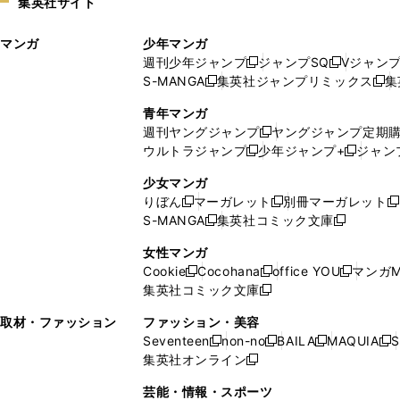
集英社サイト
ウ
い
ィ
ウ
マンガ
少年マンガ
ン
ィ
週刊少年ジャンプ
ジャンプSQ
Vジャン
ド
ン
新
新
S-MANGA
集英社ジャンプリミックス
集
ウ
ド
新
し
し
新
で
ウ
し
い
い
し
青年マンガ
開
で
い
ウ
ウ
い
週刊ヤングジャンプ
ヤングジャンプ定期
新
く
開
ウ
ィ
ィ
ウ
ウルトラジャンプ
少年ジャンプ+
ジャン
新
し
新
く
ィ
ン
ン
ィ
し
い
し
ン
ド
ド
ン
少女マンガ
い
ウ
い
ド
ウ
ウ
ド
りぼん
マーガレット
別冊マーガレット
新
新
新
ウ
ィ
ウ
ウ
で
で
ウ
S-MANGA
集英社コミック文庫
し
新
し
新
ィ
ン
ィ
で
開
開
で
い
し
い
し
ン
ド
ン
女性マンガ
開
く
く
開
ウ
い
ウ
い
ド
ウ
ド
Cookie
Cocohana
office YOU
マンガM
く
く
新
新
新
ィ
ウ
ィ
ウ
ウ
で
ウ
集英社コミック文庫
し
新
し
し
ン
ィ
ン
ィ
で
開
で
い
し
い
い
ド
ン
ド
ン
取材・ファッション
ファッション・美容
開
く
開
ウ
い
ウ
ウ
ウ
ド
ウ
ド
Seventeen
non-no
BAILA
MAQUIA
S
く
く
新
新
新
新
ィ
ウ
ィ
ィ
で
ウ
で
ウ
集英社オンライン
し
新
し
し
し
ン
ィ
ン
ン
開
で
開
で
い
し
い
い
い
ド
ン
ド
ド
芸能・情報・スポーツ
く
開
く
開