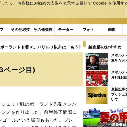
たり、お客様にお勧めの広告を表⽰する⽬的で Cookie を使⽤す
フ
その他球技
その他競技
モーター
フォト
連載
ポーランドも着々。ハリルＪ以外は「もう戦術を磨く段階」という
編集部のおすすめ
スポルテ
集号 Vol
3ページ目)
スポルテ
月16日発
最新記事
プッシュ
いて
ジェリア戦のポーランド先発メンバ
チャンスを作り出した。前半終了間際に
ンゴールという場面もあった。プレ