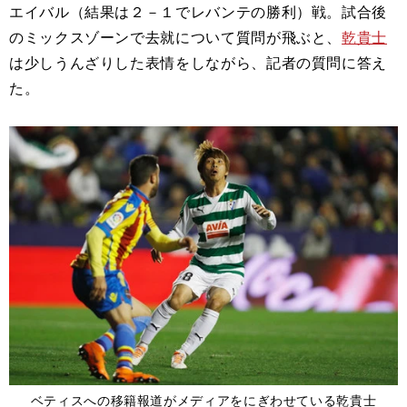
エイバル（結果は２－１でレバンテの勝利）戦。試合後
のミックスゾーンで去就について質問が飛ぶと、
乾貴士
は少しうんざりした表情をしながら、記者の質問に答え
た。
ベティスへの移籍報道がメディアをにぎわせている乾貴士