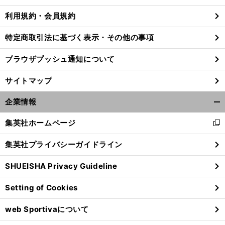
利用規約・会員規約
特定商取引法に基づく表示・その他の事項
。
々
も
」
前
へ
ブラウザプッシュ通知について
サイトマップ
企業情報
開
く/
集英社ホームページ
新
閉
し
じ
集英社プライバシーガイドライン
い
る
ウ
SHUEISHA Privacy Guideline
ィ
ン
Setting of Cookies
ド
ウ
web Sportivaについて
で
開