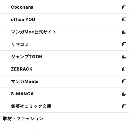
開
ウ
ン
し
Cocohana
く
で
ド
い
新
開
ウ
ウ
し
office YOU
く
で
ィ
い
新
開
ン
ウ
し
マンガMee公式サイト
く
ド
ィ
い
新
ウ
ン
ウ
し
リマコミ
で
ド
ィ
い
新
開
ウ
ン
ウ
し
ジャンプTOON
く
で
ド
ィ
い
新
開
ウ
ン
ウ
し
ZEBRACK
く
で
ド
ィ
い
新
開
ウ
ン
ウ
し
マンガMeets
く
で
ド
ィ
い
新
開
ウ
ン
ウ
し
S-MANGA
く
で
ド
ィ
い
新
開
ウ
ン
ウ
し
集英社コミック文庫
く
で
ド
ィ
い
新
開
ウ
ン
ウ
し
取材・ファッション
く
で
ド
ィ
い
開
ウ
ン
ウ