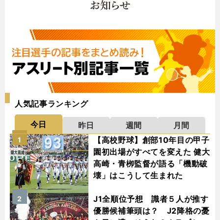
人気記事ランキング
今日
昨日
週間
月間
【高校野球】創部10年目の甲子
1
園初出場がすべてを変えた 健大
高崎・青栁監督が語る「機動破
壊」はこうして生まれた
J1全順位予想 識者５人が推す
2
優勝候補筆頭は？ J2降格の憂