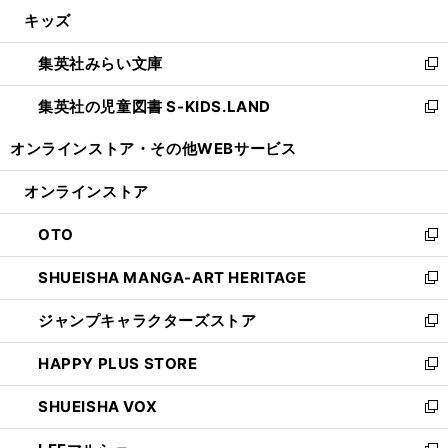
ン
ウ
し
キッズ
く
で
ド
ィ
い
開
ウ
ン
ウ
集英社みらい文庫
く
で
ド
ィ
新
開
ウ
ン
し
集英社の児童図書 S-KIDS.LAND
く
で
ド
い
新
開
ウ
ウ
し
オンラインストア・
その他WEBサービス
く
で
ィ
い
開
ン
ウ
オンラインストア
く
ド
ィ
ウ
ン
OTO
で
ド
新
開
ウ
し
SHUEISHA MANGA-ART HERITAGE
く
で
い
新
開
ウ
し
ジャンプキャラクターズストア
く
ィ
い
新
ン
ウ
し
HAPPY PLUS STORE
ド
ィ
い
新
ウ
ン
ウ
し
SHUEISHA VOX
で
ド
ィ
い
新
開
ウ
ン
ウ
し