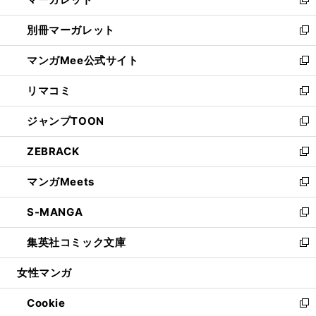
ド
い
新
開
ウ
ウ
し
別冊マーガレット
く
で
ィ
い
新
開
ン
ウ
し
マンガMee公式サイト
く
ド
ィ
い
新
ウ
ン
ウ
し
リマコミ
で
ド
ィ
い
新
開
ウ
ン
ウ
し
ジャンプTOON
く
で
ド
ィ
い
新
開
ウ
ン
ウ
し
ZEBRACK
く
で
ド
ィ
い
新
開
ウ
ン
ウ
し
マンガMeets
く
で
ド
ィ
い
新
開
ウ
ン
ウ
し
S-MANGA
く
で
ド
ィ
い
新
開
ウ
ン
ウ
し
集英社コミック文庫
く
で
ド
ィ
い
新
開
ウ
ン
ウ
し
女性マンガ
く
で
ド
ィ
い
開
ウ
ン
ウ
Cookie
く
で
ド
ィ
新