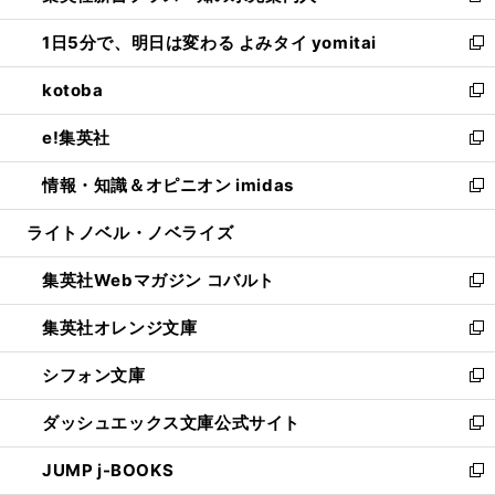
ウ
ン
ウ
し
1日5分で、明日は変わる よみタイ yomitai
で
ド
ィ
い
新
開
ウ
ン
ウ
し
kotoba
く
で
ド
ィ
い
新
開
ウ
ン
ウ
し
e!集英社
く
で
ド
ィ
い
新
開
ウ
ン
ウ
し
情報・知識＆オピニオン imidas
く
で
ド
ィ
い
新
開
ウ
ン
ウ
し
ライトノベル・ノベライズ
く
で
ド
ィ
い
開
ウ
ン
ウ
集英社Webマガジン コバルト
く
で
ド
ィ
新
開
ウ
ン
し
集英社オレンジ文庫
く
で
ド
い
新
開
ウ
ウ
し
シフォン文庫
く
で
ィ
い
新
開
ン
ウ
し
ダッシュエックス文庫公式サイト
く
ド
ィ
い
新
ウ
ン
ウ
し
JUMP j-BOOKS
で
ド
ィ
い
新
開
ウ