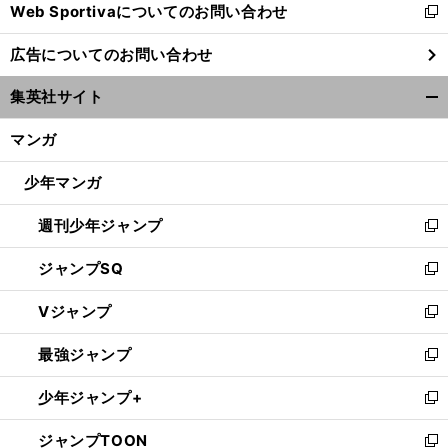
Web Sportivaについてのお問い合わせ
く
新
し
広告についてのお問い合わせ
い
ウ
集英社サイト
ィ
開
ン
く/
マンガ
ド
閉
ウ
じ
少年マンガ
で
る
開
週刊少年ジャンプ
く
新
し
ジャンプSQ
い
新
ウ
し
Vジャンプ
ィ
い
新
ン
ウ
し
最強ジャンプ
ド
ィ
い
新
ウ
ン
ウ
し
少年ジャンプ+
で
ド
ィ
い
新
開
ウ
ン
ウ
し
ジャンプTOON
く
で
ド
ィ
い
新