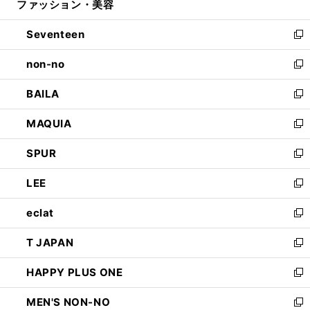
ファッション・美容
く
で
ド
ィ
開
ウ
ン
Seventeen
く
で
ド
新
開
ウ
し
non-no
く
で
い
新
開
ウ
し
BAILA
く
ィ
い
新
ン
ウ
し
MAQUIA
ド
ィ
い
新
ウ
ン
ウ
し
SPUR
で
ド
ィ
い
新
開
ウ
ン
ウ
し
LEE
く
で
ド
ィ
い
新
開
ウ
ン
ウ
し
eclat
く
で
ド
ィ
い
新
開
ウ
ン
ウ
し
T JAPAN
く
で
ド
ィ
い
新
開
ウ
ン
ウ
し
HAPPY PLUS ONE
く
で
ド
ィ
い
新
開
ウ
ン
ウ
し
MEN'S NON-NO
く
で
ド
ィ
い
新