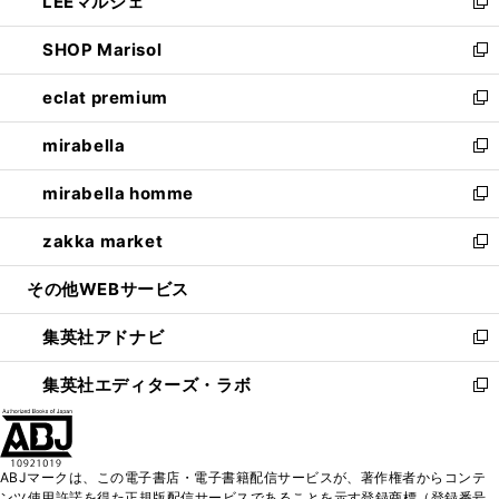
LEEマルシェ
く
で
ド
ィ
い
新
開
ウ
ン
ウ
し
SHOP Marisol
く
で
ド
ィ
い
新
開
ウ
ン
ウ
し
eclat premium
く
で
ド
ィ
い
新
開
ウ
ン
ウ
し
mirabella
く
で
ド
ィ
い
新
開
ウ
ン
ウ
し
mirabella homme
く
で
ド
ィ
い
新
開
ウ
ン
ウ
し
zakka market
く
で
ド
ィ
い
新
開
ウ
ン
ウ
し
その他WEBサービス
く
で
ド
ィ
い
開
ウ
ン
ウ
集英社アドナビ
く
で
ド
ィ
新
開
ウ
ン
し
集英社エディターズ・ラボ
く
で
ド
い
新
開
ウ
ウ
し
く
で
ィ
い
開
ン
ウ
ABJマークは、この電子書店・電子書籍配信サービスが、著作権者からコンテ
く
ド
ィ
ンツ使用許諾を得た正規版配信サービスであることを示す登録商標（登録番号