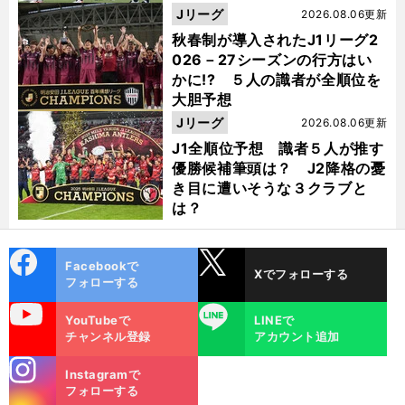
Jリーグ
2026.08.06更新
秋春制が導入されたJ1リーグ2
026－27シーズンの行方はい
かに!? ５人の識者が全順位を
大胆予想
Jリーグ
2026.08.06更新
J1全順位予想 識者５人が推す
優勝候補筆頭は？ J2降格の憂
き目に遭いそうな３クラブと
は？
cebo
X
Facebookで
Xでフォローする
ok
フォローする
uTube
LINE
YouTubeで
LINEで
チャンネル登録
アカウント追加
stagra
Instagramで
m
フォローする