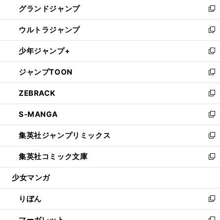
グランドジャンプ
で
ド
ィ
い
新
開
ウ
ン
ウ
し
ウルトラジャンプ
く
で
ド
ィ
い
新
開
ウ
ン
ウ
し
少年ジャンプ+
く
で
ド
ィ
い
新
開
ウ
ン
ウ
し
ジャンプTOON
く
で
ド
ィ
い
新
開
ウ
ン
ウ
し
ZEBRACK
く
で
ド
ィ
い
新
開
ウ
ン
ウ
し
S-MANGA
く
で
ド
ィ
い
新
開
ウ
ン
ウ
し
集英社ジャンプリミックス
く
で
ド
ィ
い
新
開
ウ
ン
ウ
し
集英社コミック文庫
く
で
ド
ィ
い
新
開
ウ
ン
ウ
し
少女マンガ
く
で
ド
ィ
い
開
ウ
ン
ウ
りぼん
く
で
ド
ィ
新
開
ウ
ン
し
マーガレット
く
で