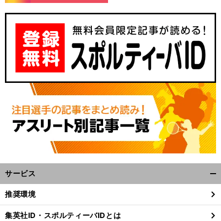
サービス
開
く/
推奨環境
閉
じ
集英社ID・スポルティーバIDとは
る