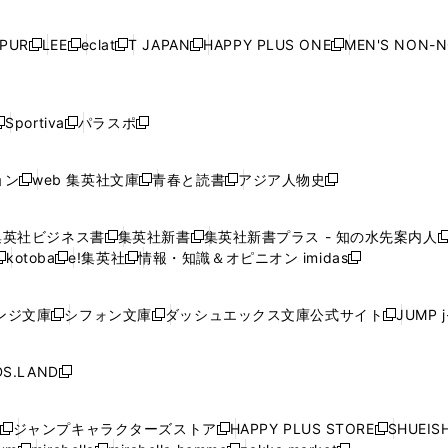
で
開
で
開
で
開
で
い
い
い
い
ド
ド
ド
ド
ド
開
く
開
く
開
く
開
ウ
ウ
ウ
ウ
ウ
ウ
ウ
ウ
ウ
PUR
LEE
eclat
T JAPAN
HAPPY PLUS ONE
MEN'S NON-
く
く
く
く
新
新
新
新
新
ィ
ィ
ィ
ィ
で
で
で
で
で
し
し
し
し
し
ン
ン
ン
ン
開
開
開
開
開
い
い
い
い
い
ド
ド
ド
ド
く
く
く
く
く
ウ
ウ
ウ
ウ
ウ
ウ
ウ
ウ
ウ
Sportiva
パラスポ
新
新
ィ
ィ
ィ
ィ
ィ
で
で
で
で
し
し
し
ン
ン
ン
ン
ン
開
開
開
開
い
い
い
ド
ド
ド
ド
ド
ョン
web 集英社文庫
青春と読書
アジア人物史
く
く
く
く
新
新
新
新
ウ
ウ
ウ
ウ
ウ
ウ
ウ
ウ
し
し
し
し
ィ
ィ
ィ
で
で
で
で
で
い
い
い
い
ン
ン
ン
集英社ビジネス書
集英社新書
集英社新書プラス - 知の水先案内人
開
開
開
開
開
新
新
新
ウ
ウ
ウ
ウ
ド
ド
ド
kotoba
e!集英社
情報・知識＆オピニオン imidas
く
く
く
く
く
新
し
新
し
新
ィ
ィ
ィ
ィ
ウ
ウ
ウ
し
し
い
し
い
し
ン
ン
ン
ン
で
で
で
い
い
ウ
い
ウ
い
ド
ド
ド
ド
ンジ文庫
シフォン文庫
ダッシュエックス文庫公式サイト
JUMP 
開
開
開
新
新
新
ウ
ウ
ィ
ウ
ィ
ウ
ウ
ウ
ウ
ウ
く
く
く
し
し
し
ィ
ィ
ン
ィ
ン
ィ
で
で
で
で
い
い
い
ン
ン
ド
ン
ド
ン
S.LAND
開
開
開
開
新
ウ
ウ
ウ
ド
ド
ウ
ド
ウ
ド
く
く
く
く
し
ィ
ィ
ィ
ウ
ウ
で
ウ
で
ウ
い
ン
ン
ン
ジャンプキャラクターズストア
HAPPY PLUS STORE
SHUEIS
で
で
開
で
開
で
新
新
新
ウ
ド
ド
ド