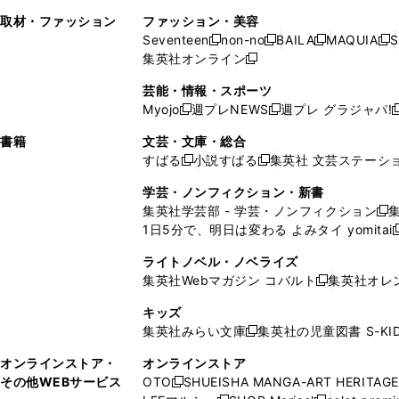
で
開
で
い
し
い
い
ド
ン
ド
ン
取材・ファッション
ファッション・美容
開
く
開
ウ
い
ウ
ウ
ウ
ド
ウ
ド
Seventeen
non-no
BAILA
MAQUIA
S
く
く
新
新
新
新
ィ
ウ
ィ
ィ
で
ウ
で
ウ
集英社オンライン
し
新
し
し
し
ン
ィ
ン
ン
開
で
開
で
い
し
い
い
い
ド
ン
ド
ド
芸能・情報・スポーツ
く
開
く
開
ウ
い
ウ
ウ
ウ
ウ
ド
ウ
ウ
Myojo
週プレNEWS
週プレ グラジャパ!
く
く
新
新
新
ィ
ウ
ィ
ィ
ィ
で
ウ
で
で
し
し
ン
ィ
ン
ン
ン
書籍
文芸・文庫・総合
開
で
開
開
い
い
ド
ン
ド
ド
ド
すばる
小説すばる
集英社 文芸ステーシ
く
開
く
く
新
新
ウ
ウ
ウ
ド
ウ
ウ
ウ
く
し
し
ィ
ィ
学芸・ノンフィクション・新書
で
ウ
で
で
で
い
い
ン
ン
集英社学芸部 - 学芸・ノンフィクション
開
で
開
開
開
新
ウ
ウ
ド
ド
1日5分で、明日は変わる よみタイ yomitai
く
開
く
く
く
し
新
ィ
ィ
ウ
ウ
く
い
ン
ン
ライトノベル・ノベライズ
で
で
ウ
ド
ド
集英社Webマガジン コバルト
集英社オレ
開
開
新
ィ
ウ
ウ
く
く
し
ン
キッズ
で
で
い
ド
集英社みらい文庫
集英社の児童図書 S-KID
開
開
新
ウ
ウ
く
く
し
ィ
オンラインストア・
オンラインストア
で
い
ン
その他WEBサービス
OTO
SHUEISHA MANGA-ART HERITAGE
開
新
ウ
ド