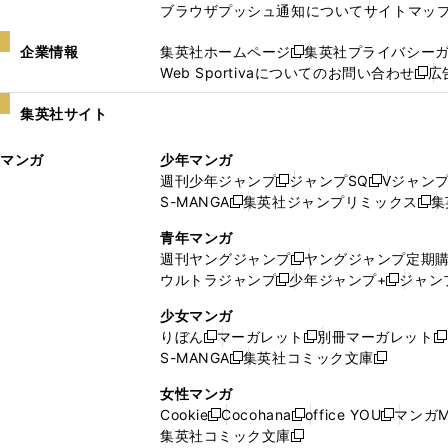
ブラウザプッシュ通知について
サイトマッ
企業情報
集英社ホームページ
集英社プライバシー
新
Web Sportivaについてのお問い合わせ
広
し
新
い
し
集英社サイト
ウ
い
ィ
ウ
マンガ
少年マンガ
ン
ィ
週刊少年ジャンプ
ジャンプSQ
Vジャン
ド
ン
新
新
S-MANGA
集英社ジャンプリミックス
集
ウ
ド
新
し
し
新
で
ウ
し
い
い
し
青年マンガ
開
で
い
ウ
ウ
い
週刊ヤングジャンプ
ヤングジャンプ定期
新
く
開
ウ
ィ
ィ
ウ
ウルトラジャンプ
少年ジャンプ+
ジャン
新
し
新
く
ィ
ン
ン
ィ
し
い
し
ン
ド
ド
ン
少女マンガ
い
ウ
い
ド
ウ
ウ
ド
りぼん
マーガレット
別冊マーガレット
新
新
新
ウ
ィ
ウ
ウ
で
で
ウ
S-MANGA
集英社コミック文庫
し
新
し
新
ィ
ン
ィ
で
開
開
で
い
し
い
し
ン
ド
ン
女性マンガ
開
く
く
開
ウ
い
ウ
い
ド
ウ
ド
Cookie
Cocohana
office YOU
マンガM
く
く
新
新
新
ィ
ウ
ィ
ウ
ウ
で
ウ
集英社コミック文庫
し
新
し
し
ン
ィ
ン
ィ