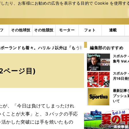
たり、お客様にお勧めの広告を表⽰する⽬的で Cookie を使⽤す
フ
その他球技
その他競技
モーター
フォト
連載
ポーランドも着々。ハリルＪ以外は「もう戦術を磨く段階」という
編集部のおすすめ
スポルテ
集号 Vol
2ページ目)
スポルテ
月16日発
最新記事
プッシュ
いて
たが、「今日は負けてしまったけれ
いくことが大事」と、３バックの手応
を活かした突破には手を焼いたもの