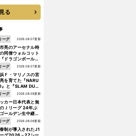
 それでもプロではな
大学進学を選ぶ理由
見る
事
リーグ
2026.08.07更新
市亮のアーセナル時
の同僚ウォルコット
『ドラゴンボール』
大好き ポドルスキは
リーグ
2026.08.07更新
向小次郎に憧れてい
浜Ｆ・マリノスの宮
亮を育てた『NARU
O』と『SLAM DUN
』 中京大中京の同
リーグ
2026.08.06更新
生・木原龍一は"ジ
ッカー日本代表と無
前
ンプ係"だった
へ
のＪリーグ 24年ぶ
ゴールデン生中継の
幕戦でヘタな試合は
リーグ
2026.08.06更新
せられない
春制が導入されたJ1
ーグ2026－27シー