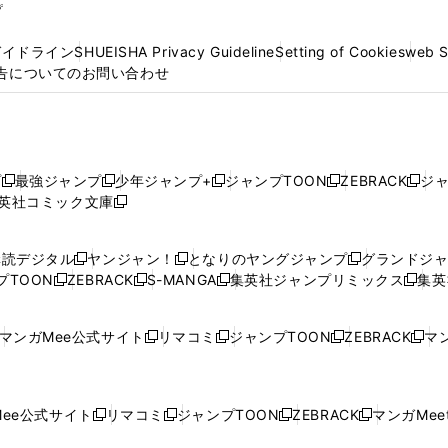
プ
ガイドライン
SHUEISHA Privacy Guideline
Setting of Cookies
web 
告についてのお問い合わせ
プ
最強ジャンプ
少年ジャンプ+
ジャンプTOON
ZEBRACK
ジ
新
新
新
新
新
英社コミック文庫
し
新
し
し
し
し
い
い
し
い
い
い
ウ
ウ
い
ウ
ウ
ウ
購読デジタル
ヤンジャン！
となりのヤングジャンプ
グランドジ
新
新
新
ィ
ィ
ウ
ィ
ィ
ィ
プTOON
ZEBRACK
S-MANGA
集英社ジャンプリミックス
集英
新
し
新
し
新
し
新
ン
ン
ィ
ン
ン
ン
し
い
し
い
し
い
し
ド
ド
ン
ド
ド
ド
い
ウ
い
ウ
い
ウ
い
ウ
ウ
ド
ウ
ウ
ウ
マンガMee公式サイト
リマコミ
ジャンプTOON
ZEBRACK
マン
新
新
新
新
ウ
ィ
ウ
ィ
ウ
ィ
ウ
で
で
ウ
で
で
で
し
し
し
し
し
ィ
ン
ィ
ン
ィ
ン
ィ
開
開
で
開
開
開
い
い
い
い
い
ン
ド
ン
ド
ン
ド
ン
く
く
開
く
く
く
ウ
ウ
ウ
ウ
ウ
ド
ウ
ド
ウ
ド
ウ
ド
ee公式サイト
リマコミ
ジャンプTOON
ZEBRACK
マンガMeet
く
新
新
新
新
ィ
ィ
ィ
ィ
ィ
ウ
で
ウ
で
ウ
で
ウ
し
し
し
し
ン
ン
ン
ン
ン