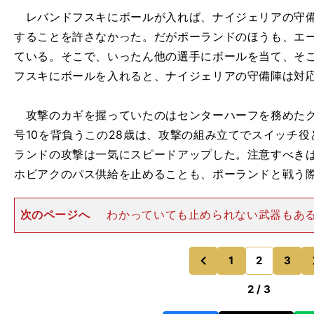
レバンドフスキにボールが入れば、ナイジェリアの守備
することを許さなかった。だがポーランドのほうも、エ
ている。そこで、いったん他の選手にボールを当て、そ
フスキにボールを入れると、ナイジェリアの守備陣は対
攻撃のカギを握っていたのはセンターハーフを務めたグ
号10を背負うこの28歳は、攻撃の組み立てでスイッチ
ランドの攻撃は一気にスピードアップした。注意すべき
ホビアクのパス供給を止めることも、ポーランドと戦う
次のページへ
わかっていても止められない武器もあ
イジェリア戦のポーランド先発メンバーの平均身長は184
トプレーから多くのチャンスを作り出した。前半終了間際
イジェリア守備陣
1
2
3
のページへ
のページへ
前
2 / 3