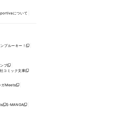
Sportivaについて
ャンプルーキー！
新
し
い
ウ
ャンプ
新
ィ
社コミック文庫
し
新
ン
い
し
ド
ウ
い
ウ
ガMeets
新
ィ
ウ
で
し
ン
ィ
開
い
ド
ン
く
ウ
ウ
ド
s
S-MANGA
新
新
ィ
で
ウ
し
し
ン