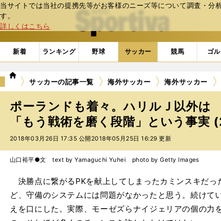
当サイトでは当社の提携先等がお客様のニーズ等について調査・分析し
web Sportiva (webスポルティーバ)
す。
詳しくはこちら
新着
ランキング
野球
サッカー
競馬
ゴル
we
サッカーの記事一覧
海外サッカー
海外サッカー
b
ス
ポーランドも着々。ハリルＪ以外は
ポ
ル
「もう戦術を磨く段階」という事実 (
テ
2018年03月26日 17:35 公開
2018年05月25日 16:29 更新
ィ
ー
バ
山口裕平●文 text by Yamaguchi Yuhei photo by Getty Images
決勝点に繋がるPKを献上してしまったカミンスキだっ
ど、守備のシステムには問題がなかったと思う。続けて
えを口にした。実際、モーゼズらナイジェリアの個の力