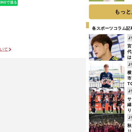
LINEで送る
ト
く
もっと
各スポーツコラム記
J
宮
ついて
代
は
が
J
日
横
た
市
T
K
J
級
サ
ャ
縁
り
開
J
見
秋
リ