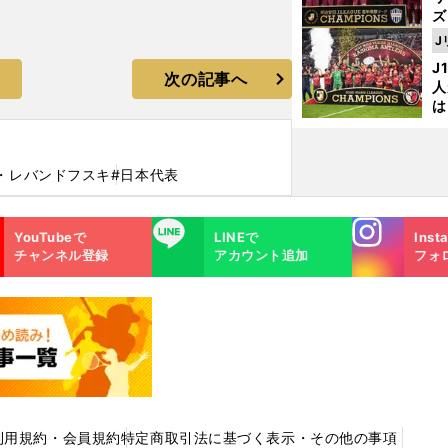
ズ
J
を
J
次の記事へ
人
は
に
と
・レバンドフスキ
#日本代表
Instagra
LINE
YouTubeで
LINEで
Inst
m
チャンネル登録
アカウント追加
フォ
利用規約・会員規約
特定商取引法に基づく表示・その他の事項