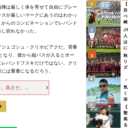
【
1
陣は厳しく体を寄せて自由にプレー
目
ースが厳しいマークにあうのはわかっ
べ
崎
こからのコンビネーションでレバンド
「
J
2
応し切れなかった。
て
人
は
ジェゴシュ・クリホビアクだ。背番
に
と
役となり、彼から縦パスが入るとポー
秋
3
リ
はレバンドフスキだけではない。クリ
ズ
際には重要になるだろう。
4
を
「
る。高さだ。ナ
気
く
.3cmで、セッ
浴
にはFKからナ
次
5
太
【
ァ
聖
高
る