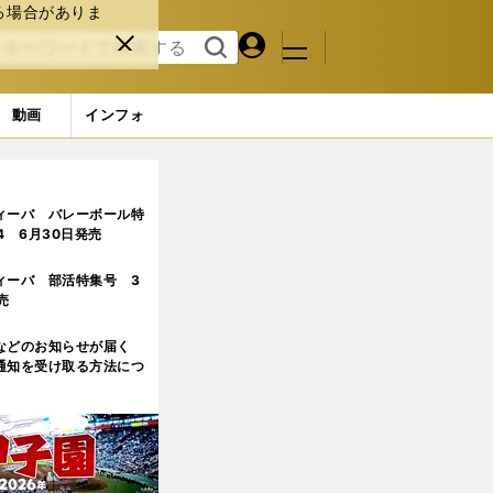
る場合がありま
マイペ
閉じ
検索
メニュ
ー
る
す
ジ
る
動画
インフォ
事実
2ページ目
ィーバ バレーボール特
.4 6月30日発売
ィーバ 部活特集号 3
売
などのお知らせが届く
通知を受け取る方法につ