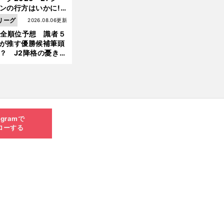
ンの行方はいかに!?
５人の識者が全順位
リーグ
2026.08.06更新
大胆予想
1全順位予想 識者５
が推す優勝候補筆頭
？ J2降格の憂き目
遭いそうな３クラブ
は？
agramで
ローする