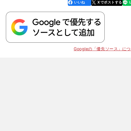
いいね
Xでポストする
line
faceboo
x
k
Googleの「優先ソース」に