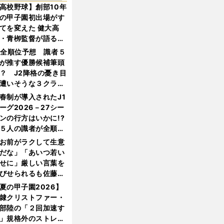
高校野球】創部10年
の甲子園初出場がす
てを変えた 健大高
・青栁監督が語る
機動破壊」はこうし
1全順位予想 識者５
生まれた
が推す優勝候補筆頭
？ J2降格の憂き目
遭いそうな３クラブ
は？
春制が導入されたJ1
ーグ2026－27シー
ンの行方はいかに!?
５人の識者が全順位
大胆予想
お前がラクして生意
だな」「あいつ若い
せに」厳しい言葉を
びせられるも佐藤慎
郎が貫いた誇りとフ
夏の甲子園2026】
ンへの思い
隷クリストファー・
部陸の「２回加速す
」規格外のストレー