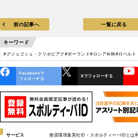
前の記事へ
一覧に戻る
キーワード
#グジェゴシュ・クリホビアク
#ポーランド
#ロシアＷ杯
#ロベルト
ebo
X
YouTube
Facebookで
Xでフォローする
ok
フォローする
サービス
推奨環境
集英社ID・スポルティーバIDとは