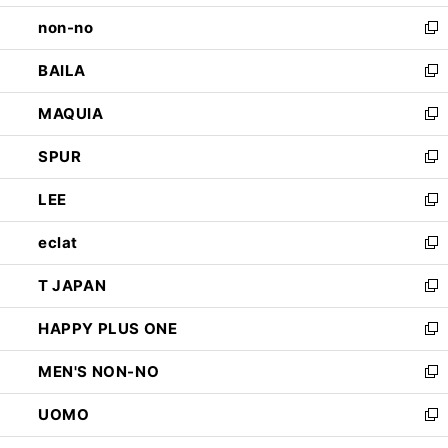
開
ウ
し
non-no
く
で
い
新
開
ウ
し
BAILA
く
ィ
い
新
ン
ウ
し
MAQUIA
ド
ィ
い
新
ウ
ン
ウ
し
SPUR
で
ド
ィ
い
新
開
ウ
ン
ウ
し
LEE
く
で
ド
ィ
い
新
開
ウ
ン
ウ
し
eclat
く
で
ド
ィ
い
新
開
ウ
ン
ウ
し
T JAPAN
く
で
ド
ィ
い
新
開
ウ
ン
ウ
し
HAPPY PLUS ONE
く
で
ド
ィ
い
新
開
ウ
ン
ウ
し
MEN'S NON-NO
く
で
ド
ィ
い
新
開
ウ
ン
ウ
し
UOMO
く
で
ド
ィ
い
新
開
ウ
ン
ウ
し