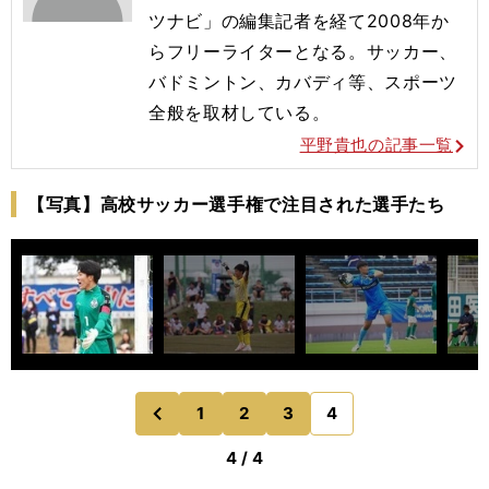
ツナビ」の編集記者を経て2008年か
らフリーライターとなる。サッカー、
バドミントン、カバディ等、スポーツ
全般を取材している。
平野貴也の記事一覧
【写真】高校サッカー選手権で注目された選手たち
1
2
3
4
のページへ
前
4 / 4