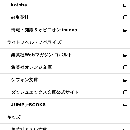
kotoba
く
で
ド
ィ
い
新
開
ウ
ン
ウ
し
e!集英社
く
で
ド
ィ
い
新
開
ウ
ン
ウ
し
情報・知識＆オピニオン imidas
く
で
ド
ィ
い
新
開
ウ
ン
ウ
し
ライトノベル・ノベライズ
く
で
ド
ィ
い
開
ウ
ン
ウ
集英社Webマガジン コバルト
く
で
ド
ィ
新
開
ウ
ン
し
集英社オレンジ文庫
く
で
ド
い
新
開
ウ
ウ
し
シフォン文庫
く
で
ィ
い
新
開
ン
ウ
し
ダッシュエックス文庫公式サイト
く
ド
ィ
い
新
ウ
ン
ウ
し
JUMP j-BOOKS
で
ド
ィ
い
新
開
ウ
ン
ウ
し
キッズ
く
で
ド
ィ
い
開
ウ
ン
ウ
集英社みらい文庫
く
で
ド