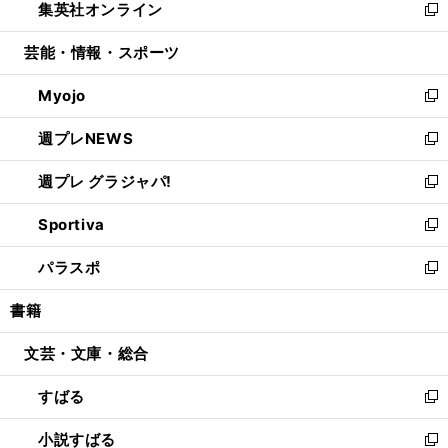
集英社オンライン
く
で
ド
ィ
い
新
開
ウ
ン
ウ
し
芸能・情報・スポーツ
く
で
ド
ィ
い
開
ウ
ン
ウ
Myojo
く
で
ド
ィ
新
開
ウ
ン
し
週プレNEWS
く
で
ド
い
新
開
ウ
ウ
し
週プレ グラジャパ!
く
で
ィ
い
新
開
ン
ウ
し
Sportiva
く
ド
ィ
い
新
ウ
ン
ウ
し
パラスポ
で
ド
ィ
い
新
開
ウ
ン
ウ
し
書籍
く
で
ド
ィ
い
開
ウ
ン
ウ
文芸・文庫・総合
く
で
ド
ィ
開
ウ
ン
すばる
く
で
ド
新
開
ウ
し
小説すばる
く
で
い
新