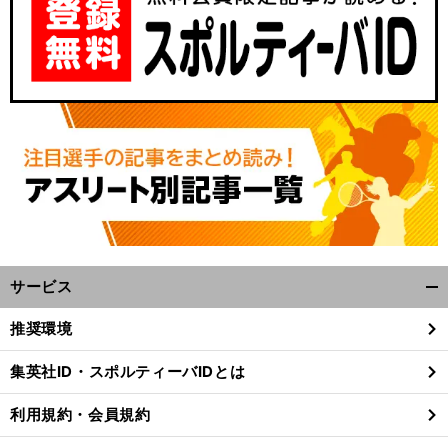
サービス
開
く/
推奨環境
閉
じ
集英社ID・スポルティーバIDとは
る
利用規約・会員規約