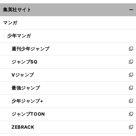
ウ
集英社サイト
ィ
開
ン
く/
マンガ
ド
閉
ウ
じ
少年マンガ
で
る
開
週刊少年ジャンプ
く
新
し
ジャンプSQ
い
新
ウ
し
Vジャンプ
ィ
い
新
ン
ウ
し
最強ジャンプ
ド
ィ
い
新
ウ
ン
ウ
し
少年ジャンプ+
で
ド
ィ
い
新
開
ウ
ン
ウ
し
ジャンプTOON
く
で
ド
ィ
い
新
開
ウ
ン
ウ
し
ZEBRACK
く
で
ド
ィ
い
新
開
ウ
ン
ウ
し