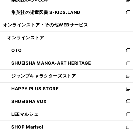
ィ
新
開
ウ
ン
し
集英社の児童図書 S-KIDS.LAND
く
で
ド
い
新
開
ウ
ウ
し
オンラインストア・
その他WEBサービス
く
で
ィ
い
開
ン
ウ
オンラインストア
く
ド
ィ
ウ
ン
OTO
で
ド
新
開
ウ
し
SHUEISHA MANGA-ART HERITAGE
く
で
い
新
開
ウ
し
ジャンプキャラクターズストア
く
ィ
い
新
ン
ウ
し
HAPPY PLUS STORE
ド
ィ
い
新
ウ
ン
ウ
し
SHUEISHA VOX
で
ド
ィ
い
新
開
ウ
ン
ウ
し
LEEマルシェ
く
で
ド
ィ
い
新
開
ウ
ン
ウ
し
SHOP Marisol
く
で
ド
ィ
い
新