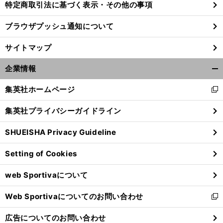
特定商取引法に基づく表示・その他の事項
ブラウザプッシュ通知について
サイトマップ
企業情報
開
く/
集英社ホームページ
新
閉
し
じ
集英社プライバシーガイドライン
い
る
ウ
SHUEISHA Privacy Guideline
ィ
ン
Setting of Cookies
ド
ウ
web Sportivaについて
で
開
Web Sportivaについてのお問い合わせ
く
新
し
広告についてのお問い合わせ
い