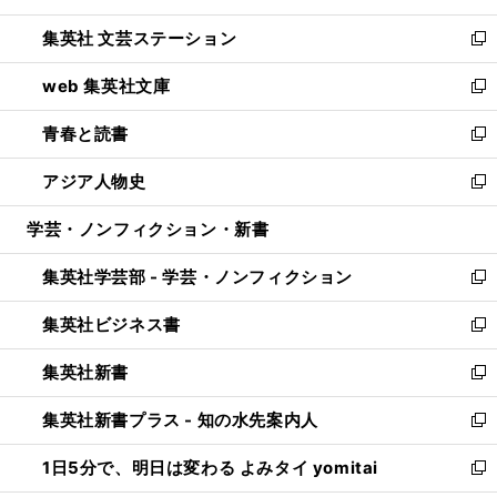
開
ウ
し
集英社 文芸ステーション
く
ィ
い
新
ン
ウ
し
web 集英社文庫
ド
ィ
い
新
ウ
ン
ウ
し
青春と読書
で
ド
ィ
い
新
開
ウ
ン
ウ
し
アジア人物史
く
で
ド
ィ
い
新
開
ウ
ン
ウ
し
学芸・ノンフィクション・新書
く
で
ド
ィ
い
開
ウ
ン
ウ
集英社学芸部 - 学芸・ノンフィクション
く
で
ド
ィ
新
開
ウ
ン
し
集英社ビジネス書
く
で
ド
い
新
開
ウ
ウ
し
集英社新書
く
で
ィ
い
新
開
ン
ウ
し
集英社新書プラス - 知の水先案内人
く
ド
ィ
い
新
ウ
ン
ウ
し
1日5分で、明日は変わる よみタイ yomitai
で
ド
ィ
い
新
開
ウ
ン
ウ
し