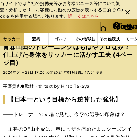
当サイトでは当社の提携先等がお客様のニーズ等について調
査・分析したり、お客様にお勧めの広告を表⽰する⽬的で Co
閉じ
okie を使⽤する場合があります。
詳しくはこちら
る
マイペ
web Sportiva (webスポルティーバ)
検索
メニュ
we
ー
サッカーの記事一覧
Jリーグ他
高校・ユース
青
b
ジ
サッカー
競馬
ゴルフ
その他球技
その他競技
モー
ス
青森山田のトレーニングはもはやプロなみ？
ポ
仕上げた身体をサッカーに活かす工夫 (4ペー
ル
ジ目)
テ
ィ
2024年01月29日 17:20 公開
2024年01月29日 17:54 更新
ー
バ
平野貴也●取材・文 text by Hirao Takaya
【日本一という目標から逆算した強化】
――トレーナーの立場で見た、今季の選手の印象は？
主将のDF山本虎は、春にヒザを痛めたままシーズンイ