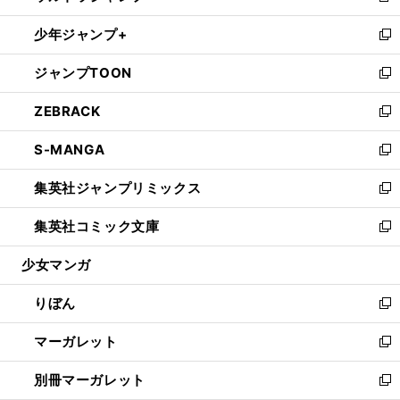
開
ウ
ン
ウ
し
少年ジャンプ+
く
で
ド
ィ
い
新
開
ウ
ン
ウ
し
ジャンプTOON
く
で
ド
ィ
い
新
開
ウ
ン
ウ
し
ZEBRACK
く
で
ド
ィ
い
新
開
ウ
ン
ウ
し
S-MANGA
く
で
ド
ィ
い
新
開
ウ
ン
ウ
し
集英社ジャンプリミックス
く
で
ド
ィ
い
新
開
ウ
ン
ウ
し
集英社コミック文庫
く
で
ド
ィ
い
新
開
ウ
ン
ウ
し
少女マンガ
く
で
ド
ィ
い
開
ウ
ン
ウ
りぼん
く
で
ド
ィ
新
開
ウ
ン
し
マーガレット
く
で
ド
い
新
開
ウ
ウ
し
別冊マーガレット
く
で
ィ
い
新
開