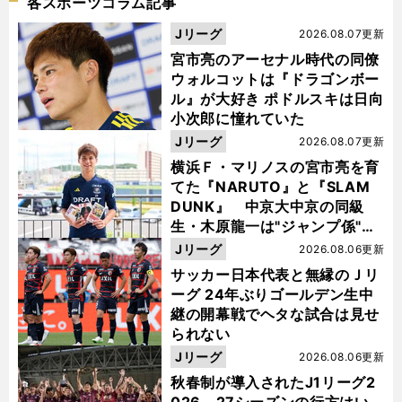
各スポーツコラム記事
Jリーグ
2026.08.07更新
宮市亮のアーセナル時代の同僚
ウォルコットは『ドラゴンボー
ル』が大好き ポドルスキは日向
小次郎に憧れていた
Jリーグ
2026.08.07更新
横浜Ｆ・マリノスの宮市亮を育
てた『NARUTO』と『SLAM
DUNK』 中京大中京の同級
生・木原龍一は"ジャンプ係"だ
った
Jリーグ
2026.08.06更新
サッカー日本代表と無縁のＪリ
ーグ 24年ぶりゴールデン生中
継の開幕戦でヘタな試合は見せ
られない
Jリーグ
2026.08.06更新
秋春制が導入されたJ1リーグ2