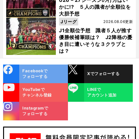
026－27シーズンの行方はい
かに!? ５人の識者が全順位を
大胆予想
Jリーグ
2026.08.06更新
J1全順位予想 識者５人が推す
優勝候補筆頭は？ J2降格の憂
き目に遭いそうな３クラブと
は？
cebo
X
Facebookで
Xでフォローする
ok
フォローする
uTube
LINE
YouTubeで
LINEで
「
な
、
？
」
ガ
」
んだ
この世界は
非エリートだった田中順也が振り返る自らのターニングポイント
J2優勝→即J1優勝で「
ラッと変わった
チャンネル登録
アカウント追加
stagra
Instagramで
m
フォローする