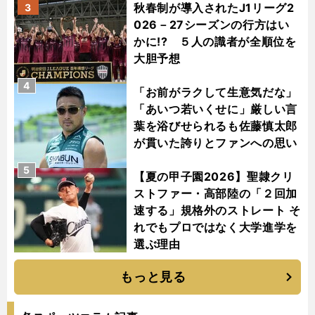
秋春制が導入されたJ1リーグ2
3
026－27シーズンの行方はい
かに!? ５人の識者が全順位を
大胆予想
4
「お前がラクして生意気だな」
「あいつ若いくせに」厳しい言
葉を浴びせられるも佐藤慎太郎
が貫いた誇りとファンへの思い
5
【夏の甲子園2026】聖隷クリ
ストファー・高部陸の「２回加
速する」規格外のストレート そ
れでもプロではなく大学進学を
選ぶ理由
もっと見る