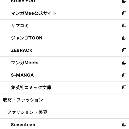
office YOU
く
で
ィ
い
新
開
ン
ウ
し
マンガMee公式サイト
く
ド
ィ
い
新
ウ
ン
ウ
し
リマコミ
で
ド
ィ
い
新
開
ウ
ン
ウ
し
ジャンプTOON
く
で
ド
ィ
い
新
開
ウ
ン
ウ
し
ZEBRACK
く
で
ド
ィ
い
新
開
ウ
ン
ウ
し
マンガMeets
く
で
ド
ィ
い
新
開
ウ
ン
ウ
し
S-MANGA
く
で
ド
ィ
い
新
開
ウ
ン
ウ
し
集英社コミック文庫
く
で
ド
ィ
い
新
開
ウ
ン
ウ
し
取材・ファッション
く
で
ド
ィ
い
開
ウ
ン
ウ
ファッション・美容
く
で
ド
ィ
開
ウ
ン
Seventeen
く
で
ド
新