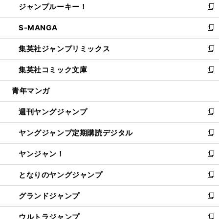
ジャンプルーキー！
く
で
ド
ィ
い
新
開
ウ
ン
ウ
し
S-MANGA
く
で
ド
ィ
い
新
開
ウ
ン
ウ
し
集英社ジャンプリミックス
く
で
ド
ィ
い
新
開
ウ
ン
ウ
し
集英社コミック文庫
く
で
ド
ィ
い
新
開
ウ
ン
ウ
し
青年マンガ
く
で
ド
ィ
い
開
ウ
ン
ウ
週刊ヤングジャンプ
く
で
ド
ィ
新
開
ウ
ン
し
ヤングジャンプ定期購読デジタル
く
で
ド
い
新
開
ウ
ウ
し
ヤンジャン！
く
で
ィ
い
新
開
ン
ウ
し
となりのヤングジャンプ
く
ド
ィ
い
新
ウ
ン
ウ
し
グランドジャンプ
で
ド
ィ
い
新
開
ウ
ン
ウ
し
ウルトラジャンプ
く
で
ド
ィ
い
新