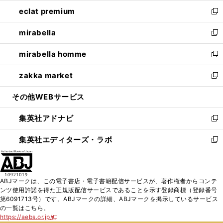
開
ウ
ン
ウ
し
eclat premium
く
で
ド
ィ
い
新
開
ウ
ン
ウ
し
mirabella
く
で
ド
ィ
い
新
開
ウ
ン
ウ
し
mirabella homme
く
で
ド
ィ
い
新
開
ウ
ン
ウ
し
zakka market
く
で
ド
ィ
い
新
開
ウ
ン
ウ
し
その他WEBサービス
く
で
ド
ィ
い
開
ウ
ン
ウ
集英社アドナビ
く
で
ド
ィ
新
開
ウ
ン
し
集英社エディターズ・ラボ
く
で
ド
い
新
開
ウ
ウ
し
く
で
ィ
い
開
ン
ウ
ABJマークは、この電子書店・電子書籍配信サービスが、著作権者からコンテ
く
ド
ィ
ンツ使用許諾を得た正規版配信サービスであることを示す登録商標（登録番号
ウ
ン
第6091713号）です。ABJマークの詳細、ABJマークを掲示しているサービス
で
ド
の一覧はこちら。
開
ウ
https://aebs.or.jp/
新