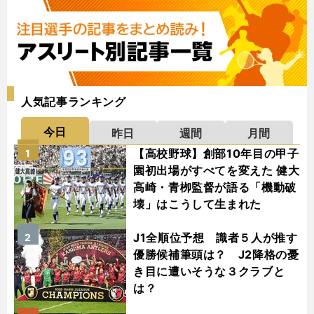
人気記事ランキング
今日
昨日
週間
月間
【高校野球】創部10年目の甲子
1
園初出場がすべてを変えた 健大
高崎・青栁監督が語る「機動破
壊」はこうして生まれた
J1全順位予想 識者５人が推す
2
優勝候補筆頭は？ J2降格の憂
き目に遭いそうな３クラブと
は？