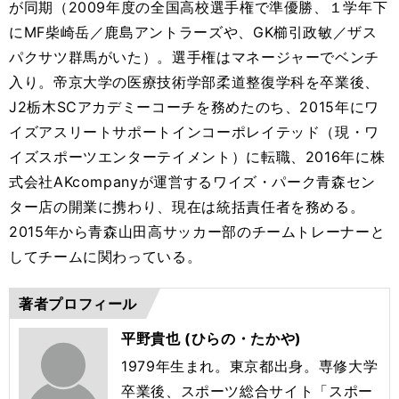
が同期（2009年度の全国高校選手権で準優勝、１学年下
にMF柴崎岳／鹿島アントラーズや、GK櫛引政敏／ザス
パクサツ群馬がいた）。選手権はマネージャーでベンチ
入り。帝京大学の医療技術学部柔道整復学科を卒業後、
J2栃木SCアカデミーコーチを務めたのち、2015年にワ
イズアスリートサポートインコーポレイテッド（現・ワ
イズスポーツエンターテイメント）に転職、2016年に株
式会社AKcompanyが運営するワイズ・パーク青森セン
ター店の開業に携わり、現在は統括責任者を務める。
2015年から青森山田高サッカー部のチームトレーナーと
してチームに関わっている。
著者プロフィール
平野貴也 (ひらの・たかや)
1979年生まれ。東京都出身。専修大学
卒業後、スポーツ総合サイト「スポー