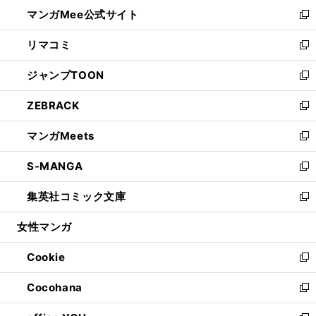
ン
ウ
し
マンガMee公式サイト
く
ド
ィ
い
新
ウ
ン
ウ
し
リマコミ
で
ド
ィ
い
新
開
ウ
ン
ウ
し
ジャンプTOON
く
で
ド
ィ
い
新
開
ウ
ン
ウ
し
ZEBRACK
く
で
ド
ィ
い
新
開
ウ
ン
ウ
し
マンガMeets
く
で
ド
ィ
い
新
開
ウ
ン
ウ
し
S-MANGA
く
で
ド
ィ
い
新
開
ウ
ン
ウ
し
集英社コミック文庫
く
で
ド
ィ
い
新
開
ウ
ン
ウ
し
女性マンガ
く
で
ド
ィ
い
開
ウ
ン
ウ
Cookie
く
で
ド
ィ
新
開
ウ
ン
し
Cocohana
く
で
ド
い
新
開
ウ
ウ
し