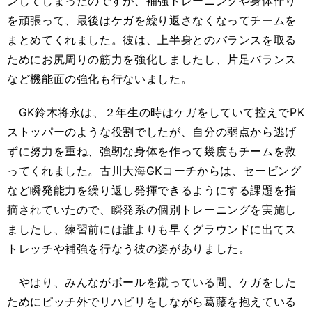
ンしてしまったのですが、補強トレーニングや身体作り
を頑張って、最後はケガを繰り返さなくなってチームを
まとめてくれました。彼は、上半身とのバランスを取る
ためにお尻周りの筋力を強化しましたし、片足バランス
など機能面の強化も行ないました。
GK鈴木将永は、２年生の時はケガをしていて控えでPK
ストッパーのような役割でしたが、自分の弱点から逃げ
ずに努力を重ね、強靭な身体を作って幾度もチームを救
ってくれました。古川大海GKコーチからは、セービング
など瞬発能力を繰り返し発揮できるようにする課題を指
摘されていたので、瞬発系の個別トレーニングを実施し
ましたし、練習前には誰よりも早くグラウンドに出てス
トレッチや補強を行なう彼の姿がありました。
やはり、みんながボールを蹴っている間、ケガをした
ためにピッチ外でリハビリをしながら葛藤を抱えている