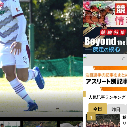
人気記事ランキング
今日
昨日
秋
1
リ