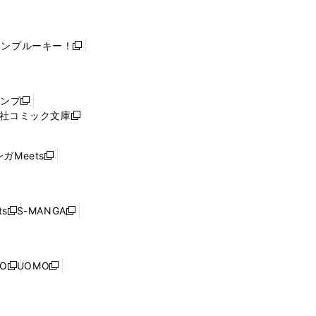
ャンプルーキー！
新
し
い
ウ
ャンプ
新
ィ
社コミック文庫
し
新
ン
い
し
ド
ウ
い
ウ
ガMeets
新
ィ
ウ
で
し
ン
ィ
開
い
ド
ン
く
ウ
ウ
ド
s
S-MANGA
新
新
ィ
で
ウ
し
し
ン
開
で
い
い
ド
く
開
ウ
ウ
ウ
NO
UOMO
く
新
新
ィ
ィ
で
し
し
ン
ン
開
い
い
ド
ド
く
ウ
ウ