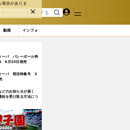
る場合がありま
マイペ
閉じ
検索
メニュ
ー
る
す
ジ
る
動画
インフォ
ィーバ バレーボール特
.4 6月30日発売
ィーバ 部活特集号 3
売
などのお知らせが届く
通知を受け取る方法につ