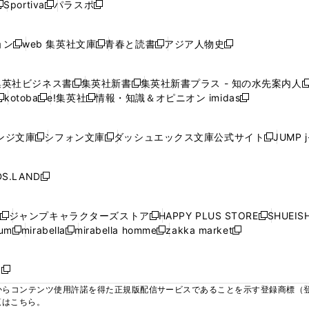
ウ
ウ
ウ
ウ
Sportiva
パラスポ
新
新
ィ
ィ
ィ
ィ
ィ
で
で
で
で
し
し
し
ン
ン
ン
ン
ン
開
開
開
開
い
い
い
ド
ド
ド
ド
ド
ョン
web 集英社文庫
青春と読書
アジア人物史
く
く
く
く
新
新
新
新
ウ
ウ
ウ
ウ
ウ
ウ
ウ
ウ
し
し
し
し
ィ
ィ
ィ
で
で
で
で
で
い
い
い
い
ン
ン
ン
集英社ビジネス書
集英社新書
集英社新書プラス - 知の水先案内人
開
開
開
開
開
新
新
新
ウ
ウ
ウ
ウ
ド
ド
ド
kotoba
e!集英社
情報・知識＆オピニオン imidas
く
く
く
く
く
新
し
新
し
新
ィ
ィ
ィ
ィ
ウ
ウ
ウ
し
し
い
し
い
し
ン
ン
ン
ン
で
で
で
い
い
ウ
い
ウ
い
ド
ド
ド
ド
ンジ文庫
シフォン文庫
ダッシュエックス文庫公式サイト
JUMP 
開
開
開
新
新
新
ウ
ウ
ィ
ウ
ィ
ウ
ウ
ウ
ウ
ウ
く
く
く
し
し
し
ィ
ィ
ン
ィ
ン
ィ
で
で
で
で
い
い
い
ン
ン
ド
ン
ド
ン
S.LAND
開
開
開
開
新
ウ
ウ
ウ
ド
ド
ウ
ド
ウ
ド
く
く
く
く
し
ィ
ィ
ィ
ウ
ウ
で
ウ
で
ウ
い
ン
ン
ン
ジャンプキャラクターズストア
HAPPY PLUS STORE
SHUEIS
で
で
開
で
開
で
新
新
新
ウ
ド
ド
ド
ium
mirabella
mirabella homme
zakka market
開
開
く
開
く
開
し
新
新
新
し
新
し
ィ
ウ
ウ
ウ
く
く
く
く
い
し
し
い
し
し
い
ン
で
で
で
ウ
い
い
ウ
い
い
ウ
ド
ボ
開
開
開
新
ィ
ウ
ウ
ィ
ウ
ウ
ィ
ウ
く
く
く
し
らコンテンツ使用許諾を得た正規版配信サービスであることを示す登録商標（登録番
ン
ィ
ィ
ン
ィ
ィ
ン
で
い
覧はこちら。
ド
ン
ン
ド
ン
ン
ド