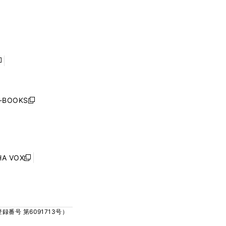
ウ
ウ
ィ
ィ
で
で
ン
ン
開
開
ド
ド
く
く
ウ
ウ
で
で
開
開
く
く
し
い
ウ
j-BOOKS
新
ィ
し
ン
い
ド
ウ
ウ
ィ
で
ン
HA VOX
開
新
ド
く
し
ウ
い
で
ウ
開
ィ
く
号 第6091713号）
ン
ド