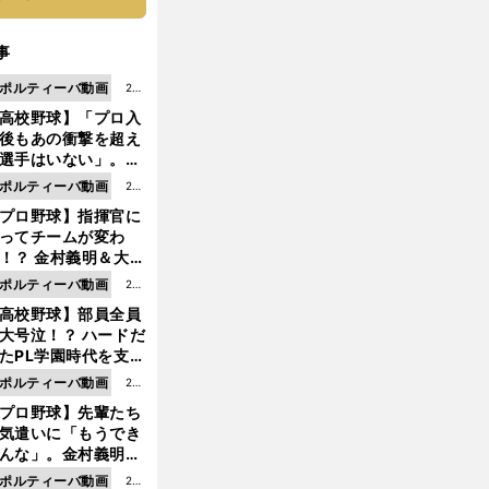
事
ポルティーバ動画
202
高校野球】「プロ入
6.0
後もあの衝撃を超え
8.0
選手はいない」。PL
6更
園トリオが衝撃を受
ポルティーバ動画
202
新
た選手
プロ野球】指揮官に
6.0
ってチームが変わ
8.0
！？ 金村義明＆大塚
6更
二が語る歴代監督エ
ポルティーバ動画
202
新
ソード
高校野球】部員全員
6.0
大号泣！？ ハードだ
8.0
たPL学園時代を支え
6更
ものとは
ポルティーバ動画
202
新
プロ野球】先輩たち
6.0
気遣いに「もうでき
8.0
んな」。金村義明＆
6更
塚光二が明かす引退
ポルティーバ動画
202