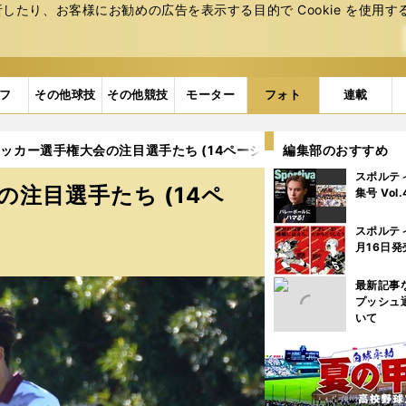
たり、お客様にお勧めの広告を表⽰する⽬的で Cookie を使⽤す
フ
その他球技
その他競技
モーター
フォト
連載
サッカー選手権大会の注目選手たち (14ページ目)
編集部のおすすめ
スポルテ
の注目選手たち (14ペ
集号 Vol
スポルテ
月16日発
最新記事
プッシュ
いて