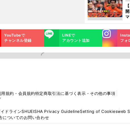
エ
【
マ
島
歳
Instagra
LINE
YouTubeで
LINEで
Inst
m
チャンネル登録
アカウント追加
フォ
利用規約・会員規約
特定商取引法に基づく表示・その他の事項
プ
ガイドライン
SHUEISHA Privacy Guideline
Setting of Cookies
web 
告についてのお問い合わせ