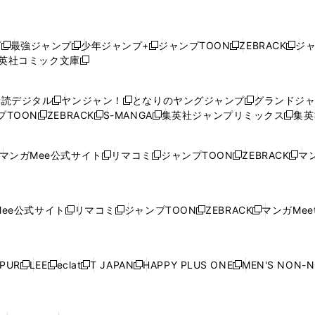
プ
最強ジャンプ
少年ジャンプ+
ジャンプTOON
ZEBRACK
ジ
新
新
新
新
新
英社コミック文庫
し
新
し
し
し
し
い
い
し
い
い
い
ウ
ウ
い
ウ
ウ
ウ
購読デジタル
ヤンジャン！
となりのヤングジャンプ
グランドジ
新
新
新
ィ
ィ
ウ
ィ
ィ
ィ
プTOON
ZEBRACK
S-MANGA
集英社ジャンプリミックス
集英
新
し
新
し
新
し
新
ン
ン
ィ
ン
ン
ン
し
い
し
い
し
い
し
ド
ド
ン
ド
ド
ド
い
ウ
い
ウ
い
ウ
い
ウ
ウ
ド
ウ
ウ
ウ
マンガMee公式サイト
リマコミ
ジャンプTOON
ZEBRACK
マン
新
新
新
新
ウ
ィ
ウ
ィ
ウ
ィ
ウ
で
で
ウ
で
で
で
し
し
し
し
し
ィ
ン
ィ
ン
ィ
ン
ィ
開
開
で
開
開
開
い
い
い
い
い
ン
ド
ン
ド
ン
ド
ン
く
く
開
く
く
く
ウ
ウ
ウ
ウ
ウ
ド
ウ
ド
ウ
ド
ウ
ド
ee公式サイト
リマコミ
ジャンプTOON
ZEBRACK
マンガMeet
く
新
新
新
新
ィ
ィ
ィ
ィ
ィ
ウ
で
ウ
で
ウ
で
ウ
し
し
し
し
ン
ン
ン
ン
ン
で
開
で
開
で
開
で
い
い
い
い
ド
ド
ド
ド
ド
開
く
開
く
開
く
開
ウ
ウ
ウ
ウ
ウ
ウ
ウ
ウ
ウ
PUR
LEE
eclat
T JAPAN
HAPPY PLUS ONE
MEN'S NON-
く
く
く
く
新
新
新
新
新
ィ
ィ
ィ
ィ
で
で
で
で
で
し
し
し
し
し
ン
ン
ン
ン
開
開
開
開
開
い
い
い
い
い
ド
ド
ド
ド
く
く
く
く
く
ウ
ウ
ウ
ウ
ウ