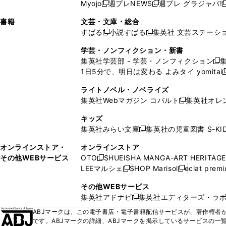
ウ
ド
ウ
ウ
Myojo
週プレNEWS
週プレ グラジャパ!
く
く
新
新
新
ィ
ウ
ィ
ィ
ィ
で
ウ
で
で
し
し
ン
ィ
ン
ン
ン
書籍
文芸・文庫・総合
開
で
開
開
い
い
ド
ン
ド
ド
ド
すばる
小説すばる
集英社 文芸ステーシ
く
開
く
く
新
新
ウ
ウ
ウ
ド
ウ
ウ
ウ
く
し
し
ィ
ィ
学芸・ノンフィクション・新書
で
ウ
で
で
で
い
い
ン
ン
集英社学芸部 - 学芸・ノンフィクション
開
で
開
開
開
新
ウ
ウ
ド
ド
1日5分で、明日は変わる よみタイ yomitai
く
開
く
く
く
し
新
ィ
ィ
ウ
ウ
く
い
ン
ン
ライトノベル・ノベライズ
で
で
ウ
ド
ド
集英社Webマガジン コバルト
集英社オレ
開
開
新
ィ
ウ
ウ
く
く
し
ン
キッズ
で
で
い
ド
集英社みらい文庫
集英社の児童図書 S-KID
開
開
新
ウ
ウ
く
く
し
ィ
オンラインストア・
オンラインストア
で
い
ン
その他WEBサービス
OTO
SHUEISHA MANGA-ART HERITAGE
開
新
ウ
ド
LEEマルシェ
SHOP Marisol
eclat prem
く
し
新
新
ィ
ウ
い
し
し
ン
その他WEBサービス
で
ウ
い
い
ド
集英社アドナビ
集英社エディターズ・ラ
開
新
ィ
ウ
ウ
ウ
く
し
ABJマークは、この電子書店・電子書籍配信サービスが、著作権者か
ン
ィ
ィ
で
い
です。ABJマークの詳細、ABJマークを掲示しているサービスの一
ド
ン
ン