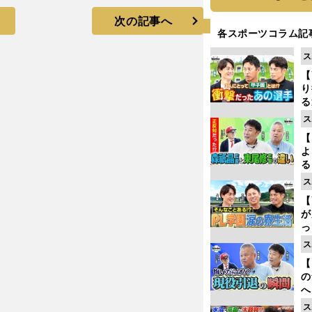
次の記事へ
各スポーツコラム記
ス
【
り
る
学
ス
け
【
よ
る
光
ス
ピ
【
が
っ
た
ス
【
の
へ
大
ス