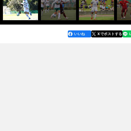
いいね
Xでポストする
line
faceboo
x
k