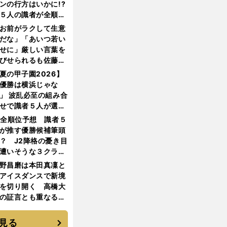
ンの行方はいかに!?
５人の識者が全順位
大胆予想
お前がラクして生意
だな」「あいつ若い
せに」厳しい言葉を
びせられるも佐藤慎
郎が貫いた誇りとフ
夏の甲子園2026】
ンへの思い
優勝は横浜じゃな
」 波乱必至の組み合
せで識者５人が選ん
優勝校はここだ！
1全順位予想 識者５
が推す優勝候補筆頭
？ J2降格の憂き目
遭いそうな３クラブ
は？
野昌磨は本田真凜と
アイスダンスで新境
を切り開く 高橋大
の証言とも重なる課
と楽しさ
見る