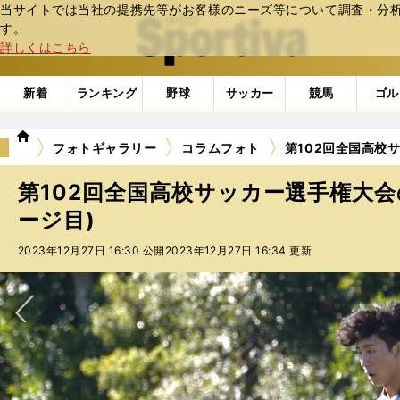
当サイトでは当社の提携先等がお客様のニーズ等について調査・分析し
web Sportiva (webスポルティーバ)
す。
詳しくはこちら
新着
ランキング
野球
サッカー
競馬
ゴル
we
フォトギャラリー
コラムフォト
第102回全国高校
b
ス
第102回全国高校サッカー選手権大会
ポ
ル
ージ目)
テ
2023年12月27日 16:30 公開
2023年12月27日 16:34 更新
ィ
ー
バ
次へ