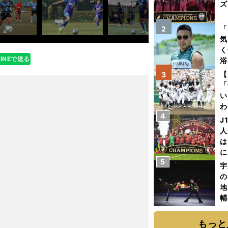
ズ
を
「
2
気
く
LINEで送る
浴
太
【
3
ァ
「
い
わ
4
だ
J
人
は
に
5
と
宇
の
地
輔
題
もっと