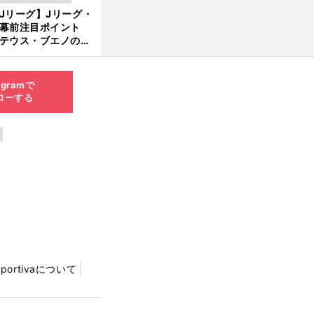
新
ピソード！
Jリーグ】Jリーグ・
6.0
開幕前注目ポイント
8.0
テウス・ブエノの鹿
5更
移籍！ 恐るべし15
新
磯部怜夢！
agramで
ローする
Sportivaについて