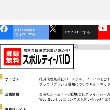
ebo
X
YouTube
Facebookで
Xでフォローする
ok
フォローする
サービス
推奨環境
集英社ID・スポルティーバIDとは
ブラウザプッシュ通知について
サイトマッ
企業情報
集英社ホームページ
集英社プライバシー
新
Web Sportivaについてのお問い合わせ
広
し
新
い
し
集英社サイト