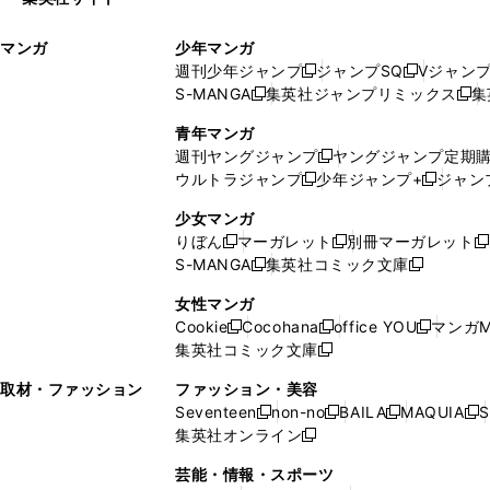
ウ
い
ィ
ウ
マンガ
少年マンガ
ン
ィ
週刊少年ジャンプ
ジャンプSQ
Vジャン
ド
ン
新
新
S-MANGA
集英社ジャンプリミックス
集
ウ
ド
新
し
し
新
で
ウ
し
い
い
し
青年マンガ
開
で
い
ウ
ウ
い
週刊ヤングジャンプ
ヤングジャンプ定期
新
く
開
ウ
ィ
ィ
ウ
ウルトラジャンプ
少年ジャンプ+
ジャン
新
し
新
く
ィ
ン
ン
ィ
し
い
し
ン
ド
ド
ン
少女マンガ
い
ウ
い
ド
ウ
ウ
ド
りぼん
マーガレット
別冊マーガレット
新
新
新
ウ
ィ
ウ
ウ
で
で
ウ
S-MANGA
集英社コミック文庫
し
新
し
新
ィ
ン
ィ
で
開
開
で
い
し
い
し
ン
ド
ン
女性マンガ
開
く
く
開
ウ
い
ウ
い
ド
ウ
ド
Cookie
Cocohana
office YOU
マンガM
く
く
新
新
新
ィ
ウ
ィ
ウ
ウ
で
ウ
集英社コミック文庫
し
新
し
し
ン
ィ
ン
ィ
で
開
で
い
し
い
い
ド
ン
ド
ン
取材・ファッション
ファッション・美容
開
く
開
ウ
い
ウ
ウ
ウ
ド
ウ
ド
Seventeen
non-no
BAILA
MAQUIA
S
く
く
新
新
新
新
ィ
ウ
ィ
ィ
で
ウ
で
ウ
集英社オンライン
し
新
し
し
し
ン
ィ
ン
ン
開
で
開
で
い
し
い
い
い
ド
ン
ド
ド
芸能・情報・スポーツ
く
開
く
開
ウ
い
ウ
ウ
ウ