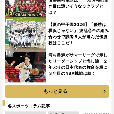
き目に遭いそうな３クラブと
は？
4
【夏の甲子園2026】「優勝は
横浜じゃない」 波乱必至の組み
合わせで識者５人が選んだ優勝
校はここだ！
5
河村勇輝がサマーリーグで示し
たリーダーシップと悔し涙 ２
年ぶりの日本代表の舞台を糧に
３年目のNBA挑戦は続く
もっと見る
各スポーツコラム記事