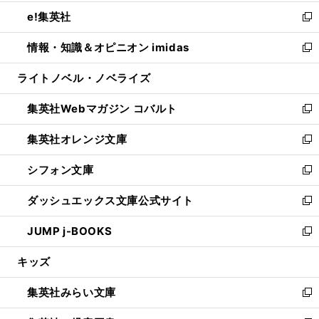
開
ウ
ン
ウ
し
e!集英社
く
で
ド
ィ
い
新
開
ウ
ン
ウ
し
情報・知識＆オピニオン imidas
く
で
ド
ィ
い
新
開
ウ
ン
ウ
し
ライトノベル・ノベライズ
く
で
ド
ィ
い
開
ウ
ン
ウ
集英社Webマガジン コバルト
く
で
ド
ィ
新
開
ウ
ン
し
集英社オレンジ文庫
く
で
ド
い
新
開
ウ
ウ
し
シフォン文庫
く
で
ィ
い
新
開
ン
ウ
し
ダッシュエックス文庫公式サイト
く
ド
ィ
い
新
ウ
ン
ウ
し
JUMP j-BOOKS
で
ド
ィ
い
新
開
ウ
ン
ウ
し
キッズ
く
で
ド
ィ
い
開
ウ
ン
ウ
集英社みらい文庫
く
で
ド
ィ
新
開
ウ
ン
し