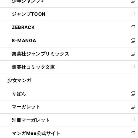
少年ジャンプ+
く
で
ド
ィ
い
新
開
ウ
ン
ウ
し
ジャンプTOON
く
で
ド
ィ
い
新
開
ウ
ン
ウ
し
ZEBRACK
く
で
ド
ィ
い
新
開
ウ
ン
ウ
し
S-MANGA
く
で
ド
ィ
い
新
開
ウ
ン
ウ
し
集英社ジャンプリミックス
く
で
ド
ィ
い
新
開
ウ
ン
ウ
し
集英社コミック文庫
く
で
ド
ィ
い
新
開
ウ
ン
ウ
し
少女マンガ
く
で
ド
ィ
い
開
ウ
ン
ウ
りぼん
く
で
ド
ィ
新
開
ウ
ン
し
マーガレット
く
で
ド
い
新
開
ウ
ウ
し
別冊マーガレット
く
で
ィ
い
新
開
ン
ウ
し
マンガMee公式サイト
く
ド
ィ
い
新