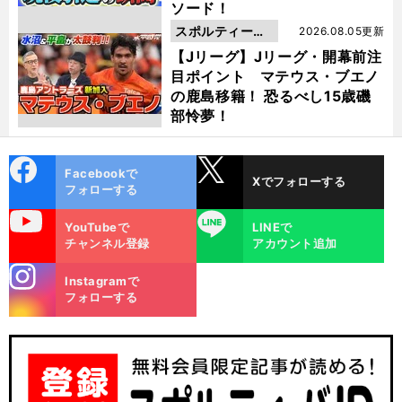
ソード！
スポルティーバ
2026.08.05更新
動画
【Jリーグ】Jリーグ・開幕前注
目ポイント マテウス・ブエノ
の鹿島移籍！ 恐るべし15歳磯
部怜夢！
cebo
X
Facebookで
Xでフォローする
ok
フォローする
uTube
LINE
YouTubeで
LINEで
チャンネル登録
アカウント追加
stagra
Instagramで
m
フォローする