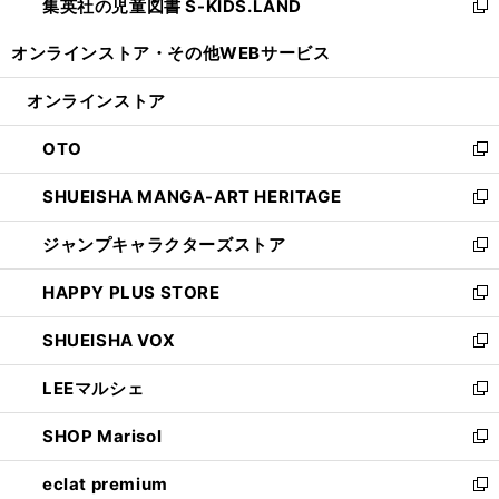
集英社の児童図書 S-KIDS.LAND
く
で
ド
い
新
開
ウ
ウ
し
オンラインストア・
その他WEBサービス
く
で
ィ
い
開
ン
ウ
オンラインストア
く
ド
ィ
ウ
ン
OTO
で
ド
新
開
ウ
し
SHUEISHA MANGA-ART HERITAGE
く
で
い
新
開
ウ
し
ジャンプキャラクターズストア
く
ィ
い
新
ン
ウ
し
HAPPY PLUS STORE
ド
ィ
い
新
ウ
ン
ウ
し
SHUEISHA VOX
で
ド
ィ
い
新
開
ウ
ン
ウ
し
LEEマルシェ
く
で
ド
ィ
い
新
開
ウ
ン
ウ
し
SHOP Marisol
く
で
ド
ィ
い
新
開
ウ
ン
ウ
し
eclat premium
く
で
ド
ィ
い
新