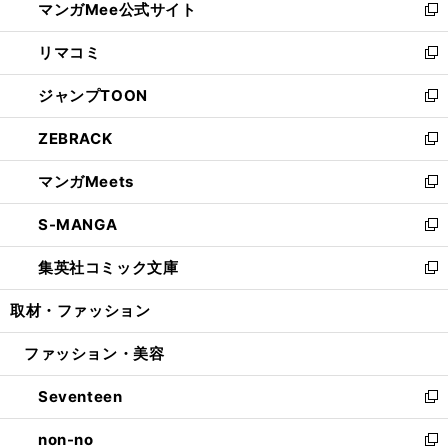
マンガMee公式サイト
く
ド
ィ
い
新
ウ
ン
ウ
し
リマコミ
で
ド
ィ
い
新
開
ウ
ン
ウ
し
ジャンプTOON
く
で
ド
ィ
い
新
開
ウ
ン
ウ
し
ZEBRACK
く
で
ド
ィ
い
新
開
ウ
ン
ウ
し
マンガMeets
く
で
ド
ィ
い
新
開
ウ
ン
ウ
し
S-MANGA
く
で
ド
ィ
い
新
開
ウ
ン
ウ
し
集英社コミック文庫
く
で
ド
ィ
い
新
開
ウ
ン
ウ
し
取材・ファッション
く
で
ド
ィ
い
開
ウ
ン
ウ
ファッション・美容
く
で
ド
ィ
開
ウ
ン
Seventeen
く
で
ド
新
開
ウ
し
non-no
く
で
い
新