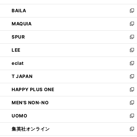
開
ウ
し
BAILA
く
ィ
い
新
ン
ウ
し
MAQUIA
ド
ィ
い
新
ウ
ン
ウ
し
SPUR
で
ド
ィ
い
新
開
ウ
ン
ウ
し
LEE
く
で
ド
ィ
い
新
開
ウ
ン
ウ
し
eclat
く
で
ド
ィ
い
新
開
ウ
ン
ウ
し
T JAPAN
く
で
ド
ィ
い
新
開
ウ
ン
ウ
し
HAPPY PLUS ONE
く
で
ド
ィ
い
新
開
ウ
ン
ウ
し
MEN'S NON-NO
く
で
ド
ィ
い
新
開
ウ
ン
ウ
し
UOMO
く
で
ド
ィ
い
新
開
ウ
ン
ウ
し
集英社オンライン
く
で
ド
ィ
い
新
開
ウ
ン
ウ
し