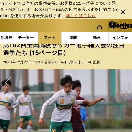
当サイトでは当社の提携先等がお客様のニーズ等について調
査・分析したり、お客様にお勧めの広告を表⽰する⽬的で Co
閉じ
okie を使⽤する場合があります。
詳しくはこちら
る
マイペ
web Sportiva (webスポルティーバ)
検索
メニュ
we
ー
フォトギャラリー
コラムフォト
第102回全国高校
b
ジ
の他競技
モーター
フォト
連載
動画
インフォ
ス
第102回全国高校サッカー選手権大会の注目
ポ
選手たち (15ページ目)
ル
テ
2023年12月27日 16:30 公開
2023年12月27日 16:34 更新
ィ
ー
バ
次へ