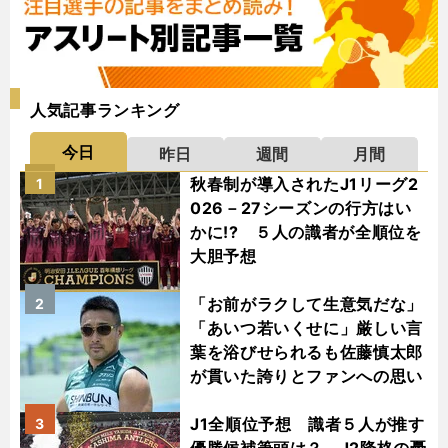
人気記事ランキング
今日
昨日
週間
月間
秋春制が導入されたJ1リーグ2
1
026－27シーズンの行方はい
かに!? ５人の識者が全順位を
大胆予想
「お前がラクして生意気だな」
2
「あいつ若いくせに」厳しい言
葉を浴びせられるも佐藤慎太郎
が貫いた誇りとファンへの思い
J1全順位予想 識者５人が推す
3
優勝候補筆頭は？ J2降格の憂