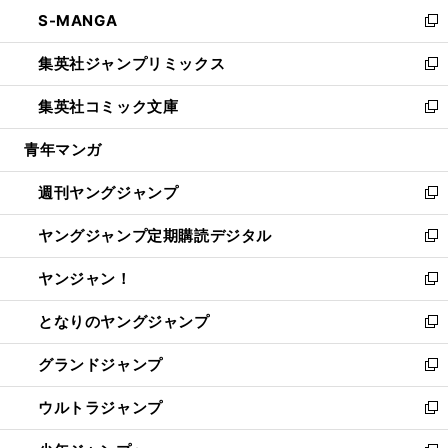
ン
ウ
し
S-MANGA
く
で
ド
ィ
い
新
開
ウ
ン
ウ
し
集英社ジャンプリミックス
く
で
ド
ィ
い
新
開
ウ
ン
ウ
し
集英社コミック文庫
く
で
ド
ィ
い
新
開
ウ
ン
ウ
し
青年マンガ
く
で
ド
ィ
い
開
ウ
ン
ウ
週刊ヤングジャンプ
く
で
ド
ィ
新
開
ウ
ン
し
ヤングジャンプ定期購読デジタル
く
で
ド
い
新
開
ウ
ウ
し
ヤンジャン！
く
で
ィ
い
新
開
ン
ウ
し
となりのヤングジャンプ
く
ド
ィ
い
新
ウ
ン
ウ
し
グランドジャンプ
で
ド
ィ
い
新
開
ウ
ン
ウ
し
ウルトラジャンプ
く
で
ド
ィ
い
新
開
ウ
ン
ウ
し