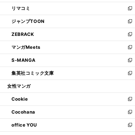
ウ
ン
ウ
し
リマコミ
で
ド
ィ
い
新
開
ウ
ン
ウ
し
ジャンプTOON
く
で
ド
ィ
い
新
開
ウ
ン
ウ
し
ZEBRACK
く
で
ド
ィ
い
新
開
ウ
ン
ウ
し
マンガMeets
く
で
ド
ィ
い
新
開
ウ
ン
ウ
し
S-MANGA
く
で
ド
ィ
い
新
開
ウ
ン
ウ
し
集英社コミック文庫
く
で
ド
ィ
い
新
開
ウ
ン
ウ
し
女性マンガ
く
で
ド
ィ
い
開
ウ
ン
ウ
Cookie
く
で
ド
ィ
新
開
ウ
ン
し
Cocohana
く
で
ド
い
新
開
ウ
ウ
し
office YOU
く
で
ィ
い
新
開
ン
ウ
し