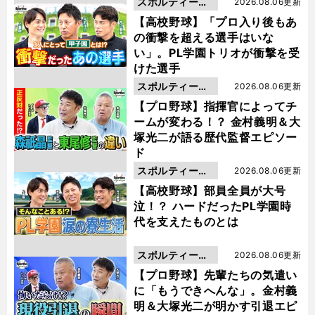
スポルティーバ
2026.08.06更新
動画
【高校野球】「プロ入り後もあ
の衝撃を超える選手はいな
い」。PL学園トリオが衝撃を受
けた選手
スポルティーバ
2026.08.06更新
動画
【プロ野球】指揮官によってチ
ームが変わる！？ 金村義明＆大
塚光二が語る歴代監督エピソー
ド
スポルティーバ
2026.08.06更新
動画
【高校野球】部員全員が大号
泣！？ ハードだったPL学園時
代を支えたものとは
スポルティーバ
2026.08.06更新
動画
【プロ野球】先輩たちの気遣い
に「もうできへんな」。金村義
明＆大塚光二が明かす引退エピ