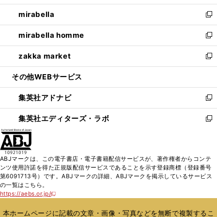
開
ウ
ン
ウ
し
mirabella
く
で
ド
ィ
い
新
開
ウ
ン
ウ
し
mirabella homme
く
で
ド
ィ
い
新
開
ウ
ン
ウ
し
zakka market
く
で
ド
ィ
い
新
開
ウ
ン
ウ
し
その他WEBサービス
く
で
ド
ィ
い
開
ウ
ン
ウ
集英社アドナビ
く
で
ド
ィ
新
開
ウ
ン
し
集英社エディターズ・ラボ
く
で
ド
い
新
開
ウ
ウ
し
く
で
ィ
い
開
ン
ウ
ABJマークは、この電子書店・電子書籍配信サービスが、著作権者からコンテ
く
ド
ィ
ンツ使用許諾を得た正規版配信サービスであることを示す登録商標（登録番号
ウ
ン
第6091713号）です。ABJマークの詳細、ABJマークを掲示しているサービス
で
ド
の一覧はこちら。
開
ウ
https://aebs.or.jp/
新
く
で
し
い
開
本ホームページに記載の文章・画像・写真などを無断で複製するこ