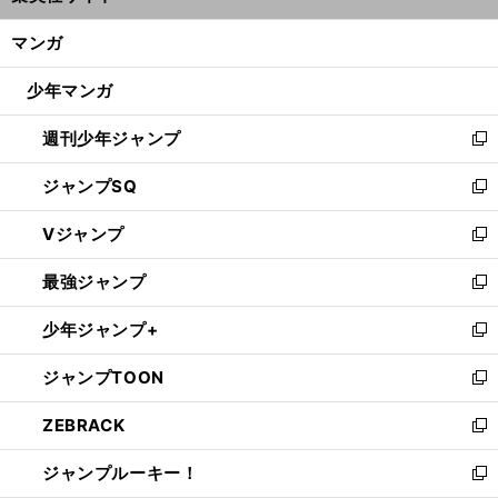
開
ン
く/
マンガ
ド
閉
ウ
じ
少年マンガ
で
る
開
週刊少年ジャンプ
く
新
し
ジャンプSQ
い
新
ウ
し
Vジャンプ
ィ
い
新
ン
ウ
し
最強ジャンプ
ド
ィ
い
新
ウ
ン
ウ
し
少年ジャンプ+
で
ド
ィ
い
新
開
ウ
ン
ウ
し
ジャンプTOON
く
で
ド
ィ
い
新
開
ウ
ン
ウ
し
ZEBRACK
く
で
ド
ィ
い
新
開
ウ
ン
ウ
し
ジャンプルーキー！
く
で
ド
ィ
い
新
開
ウ