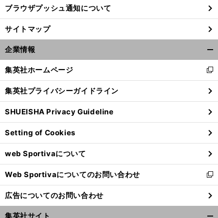
ブラウザプッシュ通知について
サイトマップ
企業情報
開
く/
集英社ホームページ
新
閉
し
じ
集英社プライバシーガイドライン
い
る
ウ
SHUEISHA Privacy Guideline
ィ
ン
Setting of Cookies
ド
ウ
web Sportivaについて
で
開
Web Sportivaについてのお問い合わせ
く
新
し
広告についてのお問い合わせ
い
ウ
集英社サイト
ィ