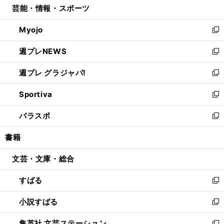
芸能・情報・スポーツ
く
で
ド
ィ
い
開
ウ
ン
ウ
Myojo
く
で
ド
ィ
新
開
ウ
ン
し
週プレNEWS
く
で
ド
い
新
開
ウ
ウ
し
週プレ グラジャパ!
く
で
ィ
い
新
開
ン
ウ
し
Sportiva
く
ド
ィ
い
新
ウ
ン
ウ
し
パラスポ
で
ド
ィ
い
新
開
ウ
ン
ウ
し
書籍
く
で
ド
ィ
い
開
ウ
ン
ウ
文芸・文庫・総合
く
で
ド
ィ
開
ウ
ン
すばる
く
で
ド
新
開
ウ
し
小説すばる
く
で
い
新
開
ウ
し
集英社 文芸ステーション
く