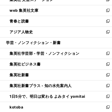
ィ
い
新
ン
ウ
し
web 集英社文庫
ド
ィ
い
新
ウ
ン
ウ
し
青春と読書
で
ド
ィ
い
新
開
ウ
ン
ウ
し
アジア人物史
く
で
ド
ィ
い
新
開
ウ
ン
ウ
し
学芸・ノンフィクション・新書
く
で
ド
ィ
い
開
ウ
ン
ウ
集英社学芸部 - 学芸・ノンフィクション
く
で
ド
ィ
新
開
ウ
ン
し
集英社ビジネス書
く
で
ド
い
新
開
ウ
ウ
し
集英社新書
く
で
ィ
い
新
開
ン
ウ
し
集英社新書プラス - 知の水先案内人
く
ド
ィ
い
新
ウ
ン
ウ
し
1日5分で、明日は変わる よみタイ yomitai
で
ド
ィ
い
新
開
ウ
ン
ウ
し
kotoba
く
で
ド
ィ
い
新