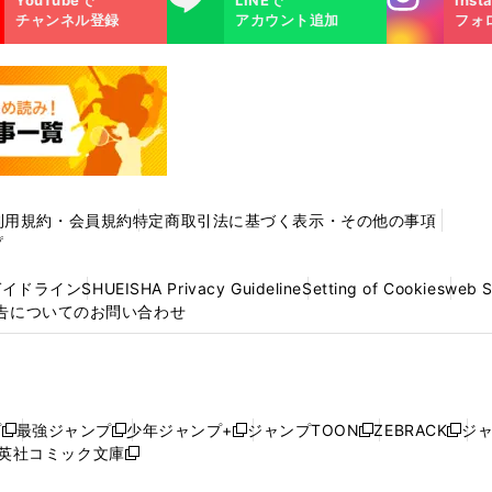
m
チャンネル登録
アカウント追加
フォ
利用規約・会員規約
特定商取引法に基づく表示・その他の事項
プ
ガイドライン
SHUEISHA Privacy Guideline
Setting of Cookies
web 
告についてのお問い合わせ
プ
最強ジャンプ
少年ジャンプ+
ジャンプTOON
ZEBRACK
ジ
新
新
新
新
新
英社コミック文庫
し
新
し
し
し
し
い
い
し
い
い
い