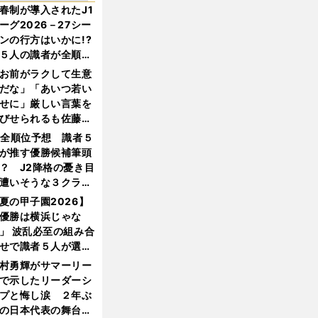
春制が導入されたJ1
ーグ2026－27シー
ンの行方はいかに!?
５人の識者が全順位
大胆予想
お前がラクして生意
だな」「あいつ若い
せに」厳しい言葉を
びせられるも佐藤慎
郎が貫いた誇りとフ
1全順位予想 識者５
ンへの思い
が推す優勝候補筆頭
？ J2降格の憂き目
遭いそうな３クラブ
は？
夏の甲子園2026】
優勝は横浜じゃな
」 波乱必至の組み合
せで識者５人が選ん
優勝校はここだ！
村勇輝がサマーリー
で示したリーダーシ
プと悔し涙 ２年ぶ
の日本代表の舞台を