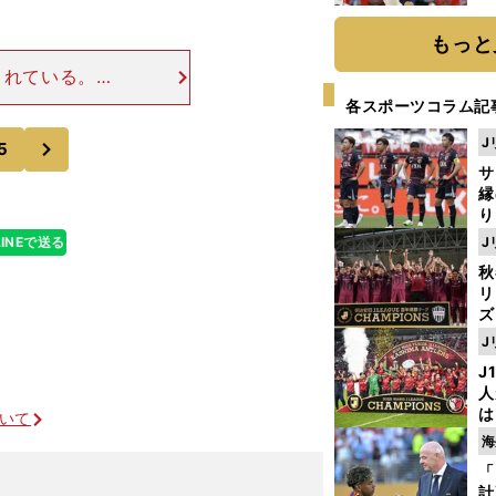
糧
は
もっと
されている。い
獲得のカギがあ
各スポーツコラム記
戦もそうだった
次
J
5
サ
縁
り
開
LINEで送る
J
見
秋
リ
ズ
J
を
J
人
は
ついて
に
海
と
「
計