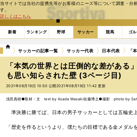
当サイトでは当社の提携先等がお客様のニーズ等について調査・分析し
web Sportiva (webスポルティーバ)
す。
詳しくはこちら
新着
ランキング
野球
サッカー
競馬
ゴル
we
サッカーの記事一覧
サッカー代表
日本代表
「
b
ス
「本気の世界とは圧倒的な差がある」
ポ
ル
も思い知らされた壁 (3ページ目)
テ
2021年08月19日 10:50 公開
2021年08月19日 11:42 更新
ィ
ー
バ
浅田真樹●取材・文 text by Asada Masaki
佐藤博之●撮影 photo by Sato 
準決勝に勝てば、日本の男子サッカーとしては五輪史上
「歴史を作るというより、僕たちの目標である金メダル