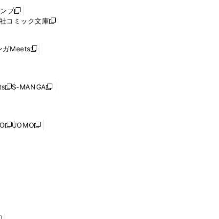
ウ
ャンプ
新
ィ
社コミック文庫
し
新
ン
い
し
ド
ウ
い
ウ
ガMeets
新
ィ
ウ
で
し
ン
ィ
開
い
ド
ン
く
ウ
ウ
ド
s
S-MANGA
新
新
ィ
で
ウ
し
し
ン
開
で
い
い
ド
く
開
ウ
ウ
ウ
NO
UOMO
く
新
新
ィ
ィ
で
し
し
ン
ン
開
い
い
ド
ド
く
ウ
ウ
ウ
ウ
ィ
ィ
で
で
ン
ン
開
開
ド
ド
く
く
ウ
ウ
で
で