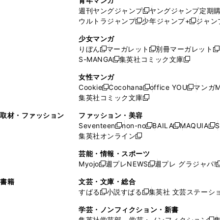
青年マンガ
開
で
い
ウ
ウ
い
週刊ヤングジャンプ
ヤングジャンプ定期
新
く
開
ウ
ィ
ィ
ウ
ウルトラジャンプ
少年ジャンプ+
ジャン
新
し
新
く
ィ
ン
ン
ィ
し
い
し
ン
ド
ド
ン
少女マンガ
い
ウ
い
ド
ウ
ウ
ド
りぼん
マーガレット
別冊マーガレット
新
新
新
ウ
ィ
ウ
ウ
で
で
ウ
S-MANGA
集英社コミック文庫
し
新
し
新
ィ
ン
ィ
で
開
開
で
い
し
い
し
ン
ド
ン
女性マンガ
開
く
く
開
ウ
い
ウ
い
ド
ウ
ド
Cookie
Cocohana
office YOU
マンガM
く
く
新
新
新
ィ
ウ
ィ
ウ
ウ
で
ウ
集英社コミック文庫
し
新
し
し
ン
ィ
ン
ィ
で
開
で
い
し
い
い
ド
ン
ド
ン
取材・ファッション
ファッション・美容
開
く
開
ウ
い
ウ
ウ
ウ
ド
ウ
ド
Seventeen
non-no
BAILA
MAQUIA
S
く
く
新
新
新
新
ィ
ウ
ィ
ィ
で
ウ
で
ウ
集英社オンライン
し
新
し
し
し
ン
ィ
ン
ン
開
で
開
で
い
し
い
い
い
ド
ン
ド
ド
芸能・情報・スポーツ
く
開
く
開
ウ
い
ウ
ウ
ウ
ウ
ド
ウ
ウ
Myojo
週プレNEWS
週プレ グラジャパ!
く
く
新
新
新
ィ
ウ
ィ
ィ
ィ
で
ウ
で
で
し
し
ン
ィ
ン
ン
ン
書籍
文芸・文庫・総合
開
で
開
開
い
い
ド
ン
ド
ド
ド
すばる
小説すばる
集英社 文芸ステーシ
く
開
く
く
新
新
ウ
ウ
ウ
ド
ウ
ウ
ウ
く
し
し
ィ
ィ
学芸・ノンフィクション・新書
で
ウ
で
で
で
い
い
ン
ン
集英社学芸部 - 学芸・ノンフィクション