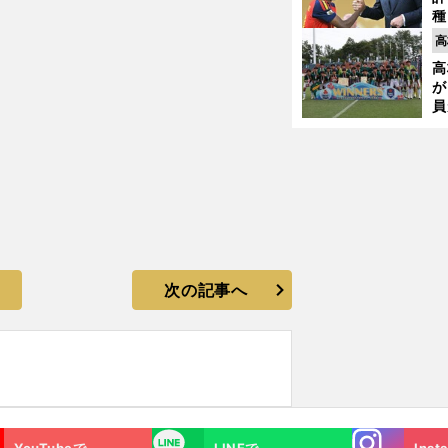
種
ィ
高
起
高
が
員
み
次の記事へ
Instagra
LINE
YouTubeで
LINEで
Inst