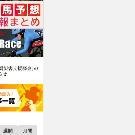
週間
月間