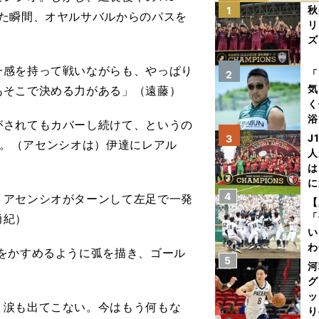
秋
1
た瞬間、オヤルサバルからのパスを
リ
ズ
一感を持って戦いながらも、やっぱり
を
「
2
気
あそこで決める力がある」（遠藤）
く
浴
がされてもカバーし続けて、というの
太
J
3
..。（アセンシオは）伊達にレアル
ァ
人
は
に
4
。アセンシオがターンして左足で一発
と
【
「
勇紀）
い
わ
をかすめるように弧を描き、ゴール
5
だ
河
グ
ッ
、涙も出てこない。今はもう何もな
り