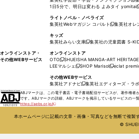
開
で
開
開
開
新
ウ
ウ
ド
ド
1日5分で、明日は変わる よみタイ yomitai
く
開
く
く
く
し
新
ィ
ィ
ウ
ウ
く
い
ン
ン
ライトノベル・ノベライズ
で
で
ウ
ド
ド
集英社Webマガジン コバルト
集英社オレ
開
開
新
ィ
ウ
ウ
く
く
し
ン
キッズ
で
で
い
ド
集英社みらい文庫
集英社の児童図書 S-KID
開
開
新
ウ
ウ
く
く
し
ィ
オンラインストア・
オンラインストア
で
い
ン
その他WEBサービス
OTO
SHUEISHA MANGA-ART HERITAGE
開
新
ウ
ド
LEEマルシェ
SHOP Marisol
eclat prem
く
し
新
新
ィ
ウ
い
し
し
ン
その他WEBサービス
で
ウ
い
い
ド
集英社アドナビ
集英社エディターズ・ラ
開
新
ィ
ウ
ウ
ウ
く
し
ABJマークは、この電子書店・電子書籍配信サービスが、著作権者か
ン
ィ
ィ
で
い
です。ABJマークの詳細、ABJマークを掲示しているサービスの一
ド
ン
ン
開
https://aebs.or.jp/
ウ
新
ウ
ド
ド
く
し
ィ
で
ウ
ウ
い
本ホームページに記載の文章・画像・写真などを無断で複製す
ン
開
で
で
ウ
ド
© SHUEIS
ィ
く
開
開
ン
ウ
く
く
ド
で