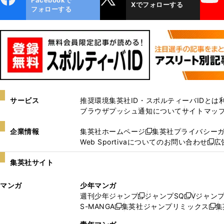
Xでフォローする
ok
フォローする
サービス
推奨環境
集英社ID・スポルティーバIDとは
ブラウザプッシュ通知について
サイトマッ
企業情報
集英社ホームページ
集英社プライバシー
新
Web Sportivaについてのお問い合わせ
広
し
新
い
し
集英社サイト
ウ
い
ィ
ウ
マンガ
少年マンガ
ン
ィ
週刊少年ジャンプ
ジャンプSQ
Vジャン
ド
ン
新
新
S-MANGA
集英社ジャンプリミックス
集
ウ
ド
新
し
し
新
で
ウ
し
い
い
し