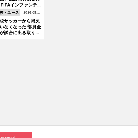
へ
 FIFAインファンテ
ーノ会長体制に何が
校・ユース
2026.08.05
きているのか
校サッカーから補欠
更新
いなくなった 部員全
が試合に出る取り組
が進んでいる
agramで