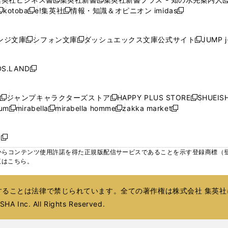
開
開
開
開
開
新
新
新
ウ
ウ
ウ
ウ
ド
ド
ド
kotoba
e!集英社
情報・知識＆オピニオン imidas
く
く
く
く
く
新
し
新
し
新
ィ
ィ
ィ
ィ
ウ
ウ
ウ
し
し
い
し
い
し
ン
ン
ン
ン
で
で
で
い
い
ウ
い
ウ
い
ド
ド
ド
ド
ンジ文庫
シフォン文庫
ダッシュエックス文庫公式サイト
JUMP 
開
開
開
新
新
新
ウ
ウ
ィ
ウ
ィ
ウ
ウ
ウ
ウ
ウ
く
く
く
し
し
し
ィ
ィ
ン
ィ
ン
ィ
で
で
で
で
い
い
い
ン
ン
ド
ン
ド
ン
S.LAND
開
開
開
開
新
ウ
ウ
ウ
ド
ド
ウ
ド
ウ
ド
く
く
く
く
し
ィ
ィ
ィ
ウ
ウ
で
ウ
で
ウ
い
ン
ン
ン
ジャンプキャラクターズストア
HAPPY PLUS STORE
SHUEIS
で
で
開
で
開
で
新
新
新
ウ
ド
ド
ド
ium
mirabella
mirabella homme
zakka market
開
開
く
開
く
開
し
新
新
新
し
新
し
ィ
ウ
ウ
ウ
く
く
く
く
い
し
し
い
し
し
い
ン
で
で
で
ウ
い
い
ウ
い
い
ウ
ド
ボ
開
開
開
新
ィ
ウ
ウ
ィ
ウ
ウ
ィ
ウ
く
く
く
し
らコンテンツ使用許諾を得た正規版配信サービスであることを示す登録商標（登録番
ン
ィ
ィ
ン
ィ
ィ
ン
で
い
覧はこちら。
ド
ン
ン
ド
ン
ン
ド
開
ウ
ウ
ド
ド
ウ
ド
ド
ウ
く
ィ
で
ウ
ウ
で
ウ
ウ
で
ることは法律で禁じられています。全ての著作権は株式会社 集英社
ン
開
で
で
開
で
で
開
ド
HA Inc. All Rights Reserved.
く
開
開
く
開
開
く
ウ
く
く
く
く
で