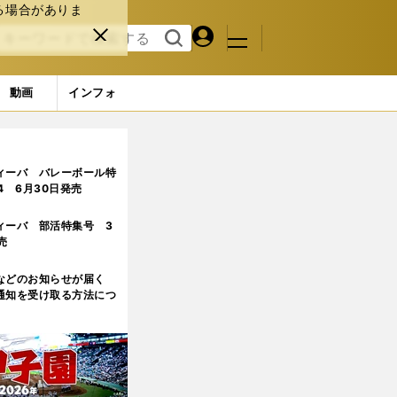
る場合がありま
マイペ
閉じ
検索
メニュ
ー
る
す
ジ
る
動画
インフォ
された壁
3ページ目
ィーバ バレーボール特
.4 6月30日発売
ィーバ 部活特集号 3
売
などのお知らせが届く
通知を受け取る方法につ