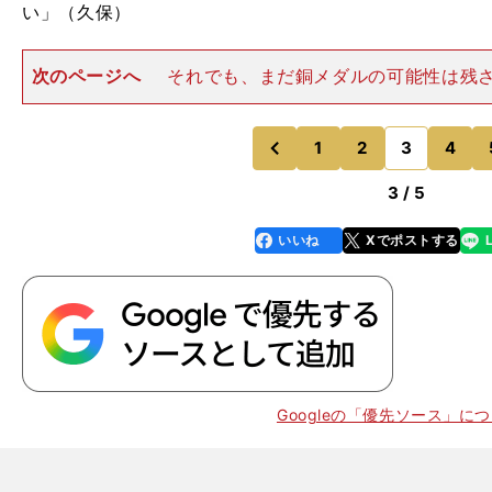
い」（久保）
次のページへ
それでも、まだ銅メダルの可能性は残
かに気持ちを切り替えるか。そこに、53年ぶりのメダル
った。「五輪だけでなく、ワールドカップのベルギー
が、いい試合をしたと美
1
2
3
4
のページへ
のページへ
前
3 / 5
いいね
Xでポストする
line
faceboo
x
k
Googleの「優先ソース」に