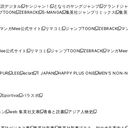
ウ
ウ
い
ウ
ウ
ウ
購読デジタル
ヤンジャン！
となりのヤングジャンプ
グランドジ
新
新
新
ィ
ィ
ウ
ィ
ィ
ィ
プTOON
ZEBRACK
S-MANGA
集英社ジャンプリミックス
集英
新
し
新
し
新
し
新
ン
ン
ィ
ン
ン
ン
し
い
し
い
し
い
し
ド
ド
ン
ド
ド
ド
い
ウ
い
ウ
い
ウ
い
ウ
ウ
ド
ウ
ウ
ウ
マンガMee公式サイト
リマコミ
ジャンプTOON
ZEBRACK
マン
新
新
新
新
ウ
ィ
ウ
ィ
ウ
ィ
ウ
で
で
ウ
で
で
で
し
し
し
し
し
ィ
ン
ィ
ン
ィ
ン
ィ
開
開
で
開
開
開
い
い
い
い
い
ン
ド
ン
ド
ン
ド
ン
く
く
開
く
く
く
ウ
ウ
ウ
ウ
ウ
ド
ウ
ド
ウ
ド
ウ
ド
ee公式サイト
リマコミ
ジャンプTOON
ZEBRACK
マンガMeet
く
新
新
新
新
ィ
ィ
ィ
ィ
ィ
ウ
で
ウ
で
ウ
で
ウ
し
し
し
し
ン
ン
ン
ン
ン
で
開
で
開
で
開
で
い
い
い
い
ド
ド
ド
ド
ド
開
く
開
く
開
く
開
ウ
ウ
ウ
ウ
ウ
ウ
ウ
ウ
ウ
PUR
LEE
eclat
T JAPAN
HAPPY PLUS ONE
MEN'S NON-
く
く
く
く
新
新
新
新
新
ィ
ィ
ィ
ィ
で
で
で
で
で
し
し
し
し
し
ン
ン
ン
ン
開
開
開
開
開
い
い
い
い
い
ド
ド
ド
ド
く
く
く
く
く
ウ
ウ
ウ
ウ
ウ
ウ
ウ
ウ
ウ
Sportiva
パラスポ
新
新
ィ
ィ
ィ
ィ
ィ
で
で
で
で
し
し
し
ン
ン
ン
ン
ン
開
開
開
開
い
い
い
ド
ド
ド
ド
ド
ョン
web 集英社文庫
青春と読書
アジア人物史
く
く
く
く
新
新
新
新
ウ
ウ
ウ
ウ
ウ
ウ
ウ
ウ
し
し
し
し
ィ
ィ
ィ
で
で
で
で
で
い
い
い
い
ン
ン
ン
集英社ビジネス書
集英社新書
集英社新書プラス - 知の水先案内人