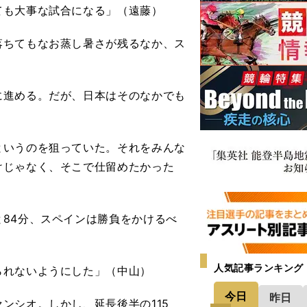
ても大事な試合になる」（遠藤）
ちてもなお蒸し暑さが残るなか、ス
進める。だが、日本はそのなかでも
というのを狙っていた。それをみんな
けじゃなく、そこで仕留めたかった
84分、スペインは勝負をかけるべ
人気記事ランキング
られないようにした」（中山）
今日
昨日
シオ。しかし、延長後半の115