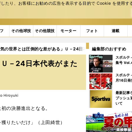
たり、お客様にお勧めの広告を表⽰する⽬的で Cookie を使⽤す
フ
その他球技
その他競技
モーター
フォト
連載
本気の世界とは圧倒的な差がある」Ｕ－24日本代表がまたも思い知ら
編集部のおすすめ
スポルテ
Ｕ－24日本代表がまた
集号 Vol
スポルテ
月16日発
最新記事
Hiroyuki
プッシュ
いて
初の決勝進出となる。
を獲りたいだけ」（上田綺世）