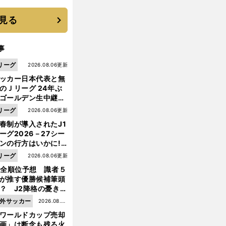
に３年目のNBA挑戦
続く
見る
事
リーグ
2026.08.06更新
ッカー日本代表と無
のＪリーグ 24年ぶ
ゴールデン生中継の
幕戦でヘタな試合は
リーグ
2026.08.06更新
せられない
春制が導入されたJ1
ーグ2026－27シー
ンの行方はいかに!?
５人の識者が全順位
リーグ
2026.08.06更新
大胆予想
1全順位予想 識者５
が推す優勝候補筆頭
？ J2降格の憂き目
遭いそうな３クラブ
外サッカー
2026.08.05
は？
ワールドカップ売却
更新
前
画」は断念も残る火