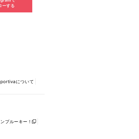
ローする
Sportivaについて
ャンプルーキー！
新
し
い