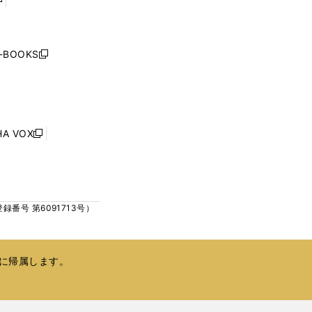
開
開
く
く
し
い
ウ
j-BOOKS
新
ィ
し
ン
い
ド
ウ
ウ
ィ
で
ン
HA VOX
開
新
ド
く
し
ウ
い
で
ウ
開
ィ
く
号 第6091713号）
ン
ド
ウ
で
に帰属します。
開
く