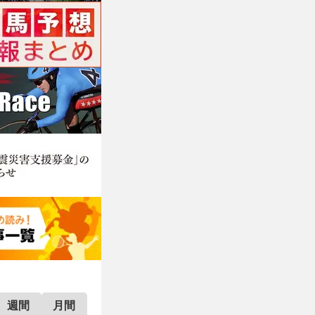
週間
月間