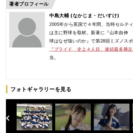
武
今季
のか
著者プロフィール
中島大輔 (なかじま・だいすけ)
2005年から英国で４年間、当時セルテ
は主に野球を取材。新著に『山本由伸 
球はなぜ強いのか』で第28回ミズノス
『プライド 史上４人目、連続最多勝左
当。
フォトギャラリーを見る
へ
次