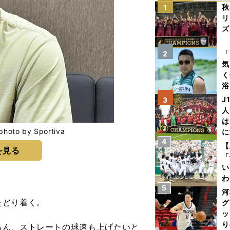
秋
1
リ
ズ
を
「
2
気
く
浴
太
J
3
ァ
人
は
 by Sportiva
に
4
と
【
を見る
「
い
わ
5
だ
河
たどり着く。
グ
ッ
り
ろん、ストレートの球速も上げたいと