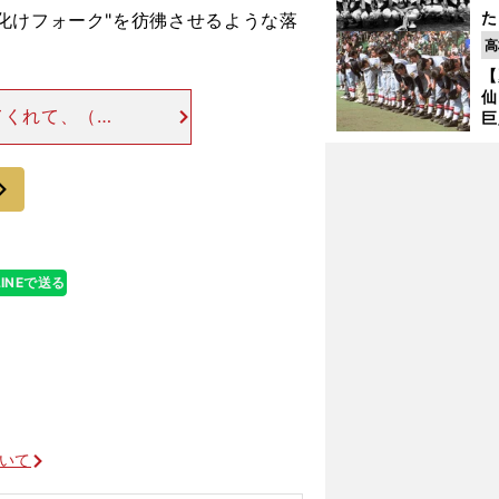
た
化けフォーク"を彷彿させるような落
控
高
ず
【
で
仙
受
てくれて、（指
巨
わゆるドロップ
恩
交
うスライダーっ
次
LINEで送る
ついて