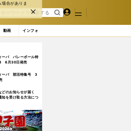
る場合がありま
マイペ
閉じ
検索
メニュ
ー
る
す
ジ
る
動画
インフォ
自投球術の全貌」
ィーバ バレーボール特
.4 6月30日発売
ィーバ 部活特集号 3
売
などのお知らせが届く
通知を受け取る方法につ