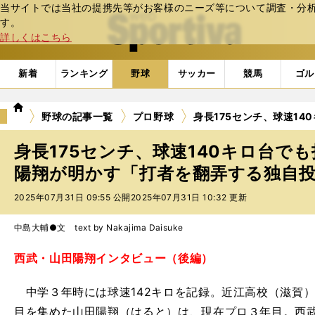
当サイトでは当社の提携先等がお客様のニーズ等について調査・分析し
web Sportiva (webスポルティーバ)
す。
詳しくはこちら
新着
ランキング
野球
サッカー
競馬
ゴル
we
野球の記事一覧
プロ野球
身長175センチ、球速1
b
ス
身長175センチ、球速140キロ台で
ポ
ル
陽翔が明かす「打者を翻弄する独自
テ
2025年07月31日 09:55 公開
2025年07月31日 10:32 更新
ィ
ー
バ
中島大輔●文 text by Nakajima Daisuke
西武・山田陽翔インタビュー（後編）
中学３年時には球速142キロを記録。近江高校（滋賀）
目を集めた山田陽翔（はると）は、現在プロ３年目。西