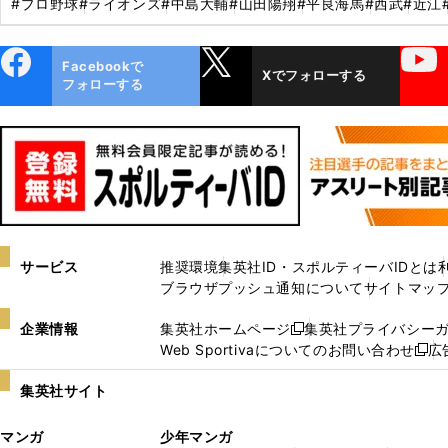
#プロ野球
#ライオンズ
#中島大輔
#山田陽翔
#平良海馬
#西武
#近江
ebo
X
YouTube
Facebookで
Xでフォローする
ok
フォローする
サービス
推奨環境
集英社ID・スポルティーバIDとは
ブラウザプッシュ通知について
サイトマッ
企業情報
集英社ホームページ
集英社プライバシー
新
Web Sportivaについてのお問い合わせ
広
し
新
い
し
集英社サイト
ウ
い
ィ
ウ
マンガ
少年マンガ
ン
ィ