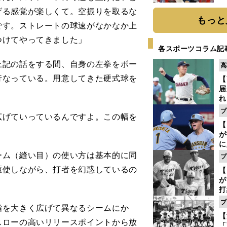
糧
げる感覚が楽しくて。空振りを取るな
は
もっと
です。ストレートの球速がなかなか上
つけてやってきました」
各スポーツコラム記
上記の話をする間、自身の左拳をボー
高
行なっている。用意してきた硬式球を
【
届
れ
巡
プ
広げていっているんですよ。この幅を
ス
【
」
が
に
5
ム（縫い目）の使い方は基本的に同
プ
な
駆使しながら、打者を幻惑しているの
【
が
打
ー
プ
を大きく広げて異なるシームにか
の
【
っ
スローの高いリリースポイントから放
「