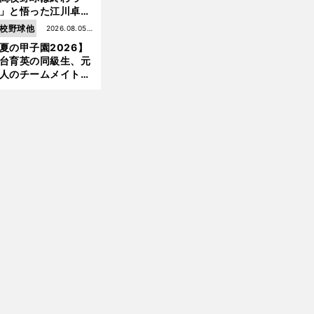
」と悟った江川卓の
え投手は、公式戦わ
校野球他
2026.08.05更
か16イニングの登板
夏の甲子園2026】
新
大洋から２位指名を
台育英の同級生、元
けた
人のチームメイト、
師と教え子...聖地で
差する運命の再会
前