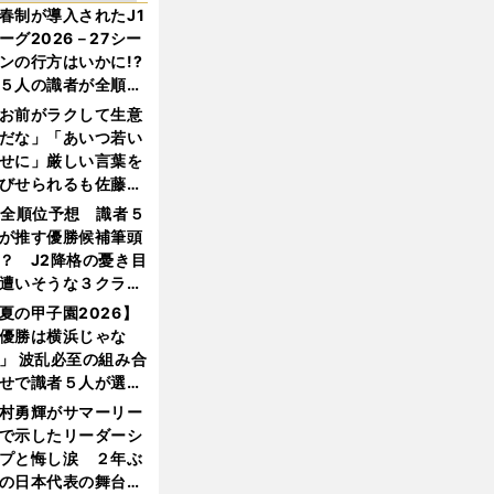
春制が導入されたJ1
ーグ2026－27シー
ンの行方はいかに!?
５人の識者が全順位
大胆予想
お前がラクして生意
だな」「あいつ若い
せに」厳しい言葉を
びせられるも佐藤慎
郎が貫いた誇りとフ
1全順位予想 識者５
ンへの思い
が推す優勝候補筆頭
？ J2降格の憂き目
遭いそうな３クラブ
は？
夏の甲子園2026】
優勝は横浜じゃな
」 波乱必至の組み合
せで識者５人が選ん
優勝校はここだ！
村勇輝がサマーリー
で示したリーダーシ
プと悔し涙 ２年ぶ
の日本代表の舞台を