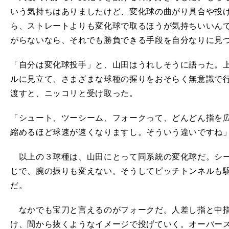
いう気持ちはありましたけど、変化球の曲がり具合や投
ら、ストレートよりも変化球で取るほうが気持ちいいん
がらないなら、それでも勝負できる手段を自分なりに見
「自分は変化球投手」と、山田はうれしそうに語った。
ルに見立て、さまざまな球種の握りをおそらく無意識で
渡すと、ニッコリと受け取った。
「シュート、ツーシーム、フォークって、どんどん指を
縮めるほど球速が速くなりますし。そういう違いですね
以上の３球種は、山田にとって同系統の変化球だ。シー
じで、腕の振りも変えない。そうしてピッチトンネルも
だ。
なかでも宝刀と言えるのがフォークだ。人差し指と中指
け、間から抜くようなイメージで投げていく。オーバー