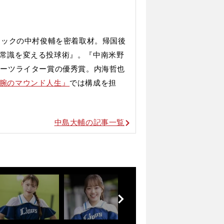
ィックの中村俊輔を密着取材。帰国後
常識を変える投球術』。
『中南米野
ポーツライター賞の優秀賞。内海哲也
腕のマウンド人生』
では構成を担
中島大輔の記事一覧
前
へ