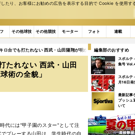
たり、お客様にお勧めの広告を表⽰する⽬的で Cookie を使⽤す
フ
その他球技
その他競技
モーター
フォト
連載
40キロ台でも打たれない 西武・山田陽翔が明かす「打者を翻弄する独
編集部のおすすめ
スポルテ
も打たれない 西武・山田
集号 Vol
投球術の全貌」
スポルテ
月16日発
最新記事
プッシュ
いて
時代には"甲子園のスター"として注
武でプレーする山田は、学生時代の自