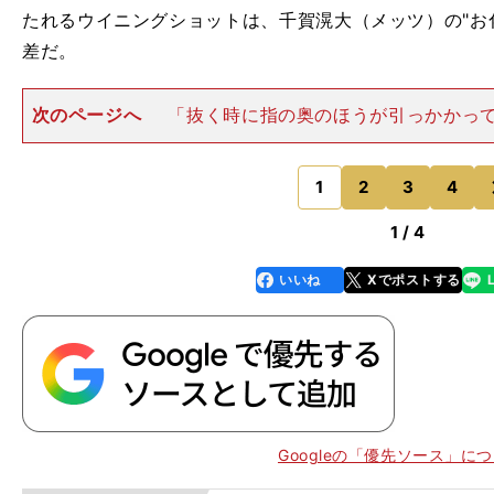
たれるウイニングショットは、千賀滉大（メッツ）の"お
差だ。
次のページへ
「抜く時に指の奥のほうが引っかかっ
の）間からスッと抜けるんです。そうすると縦回転、い
スピンがかかって、ボールが落ちていく。それにけっこ
ぽい回転もするんですよ。
1
2
3
4
のページへ
1 / 4
いいね
Xでポストする
line
faceboo
x
k
Googleの「優先ソース」に