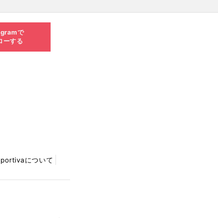
agramで
ローする
Sportivaについて