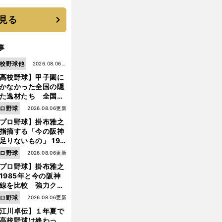
に３年目のNBA挑戦
続く
見る
事
校野球他
2026.08.06更
高校野球】甲子園に
新
かなかった全国の隠
た逸材たち 全国を
って見つけた"幻の
ロ野球
2026.08.06更新
ター候補"たち
プロ野球】掛布雅之
指摘する「今の阪神
足りないもの」 198
年のチームよりもつ
ロ野球
2026.08.06更新
がりを感じない
プロ野球】掛布雅之
1985年と今の阪神
線を比較 強力クリ
ンナップと、チーム
ロ野球
2026.08.06更新
「大きな違い」を語
江川卓伝】１年夏で
た
高校野球は終わっ