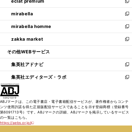
eclat premium
く
で
ド
ィ
い
新
開
ウ
ン
ウ
し
mirabella
く
で
ド
ィ
い
新
開
ウ
ン
ウ
し
mirabella homme
く
で
ド
ィ
い
新
開
ウ
ン
ウ
し
zakka market
く
で
ド
ィ
い
新
開
ウ
ン
ウ
し
その他WEBサービス
く
で
ド
ィ
い
開
ウ
ン
ウ
集英社アドナビ
く
で
ド
ィ
新
開
ウ
ン
し
集英社エディターズ・ラボ
く
で
ド
い
新
開
ウ
ウ
し
く
で
ィ
い
開
ン
ウ
ABJマークは、この電子書店・電子書籍配信サービスが、著作権者からコンテ
く
ド
ィ
ンツ使用許諾を得た正規版配信サービスであることを示す登録商標（登録番号
ウ
ン
第6091713号）です。ABJマークの詳細、ABJマークを掲示しているサービス
で
ド
の一覧はこちら。
開
ウ
https://aebs.or.jp/
新
く
で
し