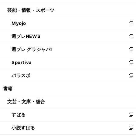
開
ウ
ン
ウ
し
芸能・情報・スポーツ
く
で
ド
ィ
い
開
ウ
ン
ウ
Myojo
く
で
ド
ィ
新
開
ウ
ン
し
週プレNEWS
く
で
ド
い
新
開
ウ
ウ
し
週プレ グラジャパ!
く
で
ィ
い
新
開
ン
ウ
し
Sportiva
く
ド
ィ
い
新
ウ
ン
ウ
し
パラスポ
で
ド
ィ
い
新
開
ウ
ン
ウ
し
書籍
く
で
ド
ィ
い
開
ウ
ン
ウ
文芸・文庫・総合
く
で
ド
ィ
開
ウ
ン
すばる
く
で
ド
新
開
ウ
し
小説すばる
く
で
い
新
開
ウ
し