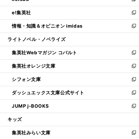
い
新
開
ウ
ン
ウ
し
e!集英社
く
で
ド
ィ
い
新
開
ウ
ン
ウ
し
情報・知識＆オピニオン imidas
く
で
ド
ィ
い
新
開
ウ
ン
ウ
し
ライトノベル・ノベライズ
く
で
ド
ィ
い
開
ウ
ン
ウ
集英社Webマガジン コバルト
く
で
ド
ィ
新
開
ウ
ン
し
集英社オレンジ文庫
く
で
ド
い
新
開
ウ
ウ
し
シフォン文庫
く
で
ィ
い
新
開
ン
ウ
し
ダッシュエックス文庫公式サイト
く
ド
ィ
い
新
ウ
ン
ウ
し
JUMP j-BOOKS
で
ド
ィ
い
新
開
ウ
ン
ウ
し
キッズ
く
で
ド
ィ
い
開
ウ
ン
ウ
集英社みらい文庫
く
で
ド
ィ
新