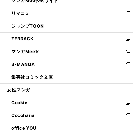
マンガMee公式サイト
く
ド
ィ
い
新
ウ
ン
ウ
し
リマコミ
で
ド
ィ
い
新
開
ウ
ン
ウ
し
ジャンプTOON
く
で
ド
ィ
い
新
開
ウ
ン
ウ
し
ZEBRACK
く
で
ド
ィ
い
新
開
ウ
ン
ウ
し
マンガMeets
く
で
ド
ィ
い
新
開
ウ
ン
ウ
し
S-MANGA
く
で
ド
ィ
い
新
開
ウ
ン
ウ
し
集英社コミック文庫
く
で
ド
ィ
い
新
開
ウ
ン
ウ
し
女性マンガ
く
で
ド
ィ
い
開
ウ
ン
ウ
Cookie
く
で
ド
ィ
新
開
ウ
ン
し
Cocohana
く
で
ド
い
新
開
ウ
ウ
し
office YOU
く
で
ィ
い
新