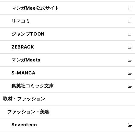
開
ン
ウ
し
マンガMee公式サイト
く
ド
ィ
い
新
ウ
ン
ウ
し
リマコミ
で
ド
ィ
い
新
開
ウ
ン
ウ
し
ジャンプTOON
く
で
ド
ィ
い
新
開
ウ
ン
ウ
し
ZEBRACK
く
で
ド
ィ
い
新
開
ウ
ン
ウ
し
マンガMeets
く
で
ド
ィ
い
新
開
ウ
ン
ウ
し
S-MANGA
く
で
ド
ィ
い
新
開
ウ
ン
ウ
し
集英社コミック文庫
く
で
ド
ィ
い
新
開
ウ
ン
ウ
し
取材・ファッション
く
で
ド
ィ
い
開
ウ
ン
ウ
ファッション・美容
く
で
ド
ィ
開
ウ
ン
Seventeen
く
で
ド
新
開
ウ
し