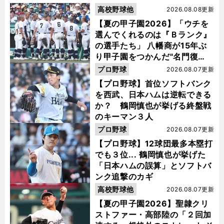
高校野球他
2026.08.08更新
【夏の甲子園2026】「ウチを
選んでくれるのは『Ｂランク』
の選手たち」 八幡商が15年ぶ
り甲子園をつかんだ"名門復
活"の舞台裏
プロ野球
2026.08.07更新
【プロ野球】首位ソフトバンク
を西武、日本ハムは逆転できる
か？ 鶴岡慎也が挙げる終盤戦
のキーマン３人
プロ野球
2026.08.07更新
【プロ野球】12球団最多本塁打
でも３位... 鶴岡慎也が挙げた
「日本ハムの誤算」とソフトバ
ンク追撃のカギ
高校野球他
2026.08.07更新
【夏の甲子園2026】聖隷クリ
ストファー・高部陸の「２回加