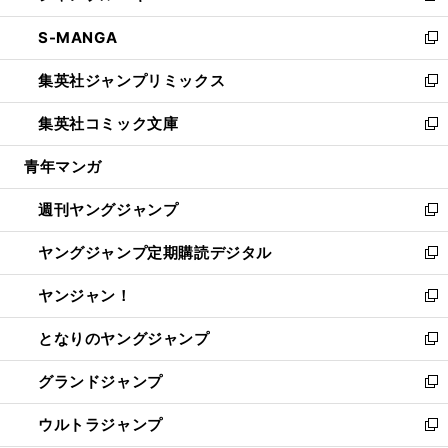
開
ウ
ン
ウ
し
S-MANGA
く
で
ド
ィ
い
新
開
ウ
ン
ウ
し
集英社ジャンプリミックス
く
で
ド
ィ
い
新
開
ウ
ン
ウ
し
集英社コミック文庫
く
で
ド
ィ
い
新
開
ウ
ン
ウ
し
青年マンガ
く
で
ド
ィ
い
開
ウ
ン
ウ
週刊ヤングジャンプ
く
で
ド
ィ
新
開
ウ
ン
し
ヤングジャンプ定期購読デジタル
く
で
ド
い
新
開
ウ
ウ
し
ヤンジャン！
く
で
ィ
い
新
開
ン
ウ
し
となりのヤングジャンプ
く
ド
ィ
い
新
ウ
ン
ウ
し
グランドジャンプ
で
ド
ィ
い
新
開
ウ
ン
ウ
し
ウルトラジャンプ
く
で
ド
ィ
い
新
開
ウ
ン