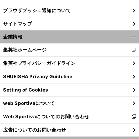
ブラウザプッシュ通知について
今
昨
、
」
中慎二が中日ピッチャー陣を分析
不調のエース髙橋宏斗は「
年のような球速
キレもない
サイトマップ
企業情報
開
く/
集英社ホームページ
新
閉
し
じ
集英社プライバシーガイドライン
い
る
ウ
SHUEISHA Privacy Guideline
ィ
ン
Setting of Cookies
ド
ウ
web Sportivaについて
で
開
Web Sportivaについてのお問い合わせ
く
新
し
広告についてのお問い合わせ
い
ウ