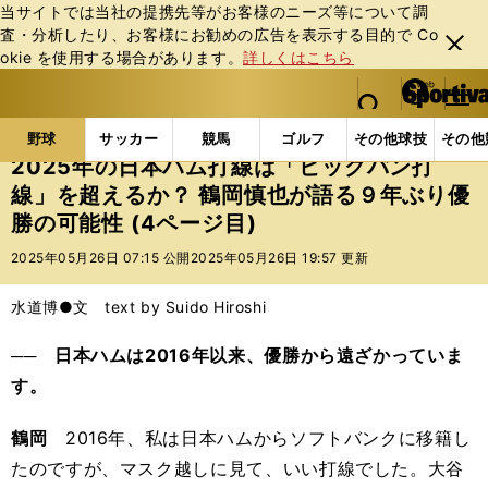
当サイトでは当社の提携先等がお客様のニーズ等について調
査・分析したり、お客様にお勧めの広告を表⽰する⽬的で Co
閉じ
okie を使⽤する場合があります。
詳しくはこちら
る
マイペ
web Sportiva (webスポルティーバ)
検索
メニュ
we
ー
野球の記事一覧
プロ野球
2025年の日本ハム打線
b
ジ
野球
サッカー
競馬
ゴルフ
その他球技
その他
ス
2025年の日本ハム打線は「ビッグバン打
ポ
線」を超えるか？ 鶴岡慎也が語る９年ぶり優
ル
勝の可能性 (4ページ目)
テ
ィ
2025年05月26日 07:15 公開
2025年05月26日 19:57 更新
ー
バ
水道博●文 text by Suido Hiroshi
── 日本ハムは2016年以来、優勝から遠ざかっていま
す。
鶴岡
2016年、私は日本ハムからソフトバンクに移籍し
たのですが、マスク越しに見て、いい打線でした。大谷