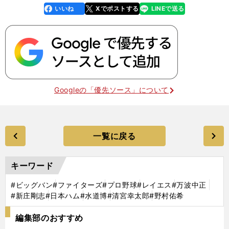
いいね
Xでポストする
LINEで送る
line
faceboo
x
k
Googleの「優先ソース」について
一覧に戻る
キーワード
#ビッグバン
#ファイターズ
#プロ野球
#レイエス
#万波中正
#新庄剛志
#日本ハム
#水道博
#清宮幸太郎
#野村佑希
編集部のおすすめ