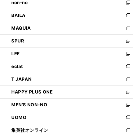
non-no
く
で
い
新
開
ウ
し
BAILA
く
ィ
い
新
ン
ウ
し
MAQUIA
ド
ィ
い
新
ウ
ン
ウ
し
SPUR
で
ド
ィ
い
新
開
ウ
ン
ウ
し
LEE
く
で
ド
ィ
い
新
開
ウ
ン
ウ
し
eclat
く
で
ド
ィ
い
新
開
ウ
ン
ウ
し
T JAPAN
く
で
ド
ィ
い
新
開
ウ
ン
ウ
し
HAPPY PLUS ONE
く
で
ド
ィ
い
新
開
ウ
ン
ウ
し
MEN'S NON-NO
く
で
ド
ィ
い
新
開
ウ
ン
ウ
し
UOMO
く
で
ド
ィ
い
新
開
ウ
ン
ウ
し
集英社オンライン
く
で
ド
ィ
い
新