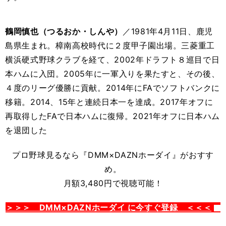
鶴岡慎也（つるおか・しんや）
／1981年4月11日、鹿児
島県生まれ。樟南高校時代に２度甲子園出場。三菱重工
横浜硬式野球クラブを経て、2002年ドラフト８巡目で日
本ハムに入団。2005年に一軍入りを果たすと、その後、
４度のリーグ優勝に貢献。2014年にFAでソフトバンクに
移籍。2014、15年と連続日本一を達成。2017年オフに
再取得したFAで日本ハムに復帰。2021年オフに日本ハム
を退団した
プロ野球見るなら
『DMM×DAZNホーダイ』がおすす
め。
月額3,480円で視聴可能！
＞＞＞ DMM×DAZNホーダイ に今すぐ登録 ＜＜＜