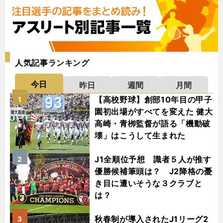
人気記事ランキング
今日
昨日
週間
月間
【高校野球】創部10年目の甲子
1
園初出場がすべてを変えた 健大
高崎・青栁監督が語る「機動破
壊」はこうして生まれた
J1全順位予想 識者５人が推す
2
優勝候補筆頭は？ J2降格の憂
き目に遭いそうな３クラブと
は？
秋春制が導入されたJ1リーグ2
3