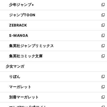
ウ
し
少年ジャンプ+
く
で
ド
ィ
い
新
開
ウ
ン
ウ
し
ジャンプTOON
く
で
ド
ィ
い
新
開
ウ
ン
ウ
し
ZEBRACK
く
で
ド
ィ
い
新
開
ウ
ン
ウ
し
S-MANGA
く
で
ド
ィ
い
新
開
ウ
ン
ウ
し
集英社ジャンプリミックス
く
で
ド
ィ
い
新
開
ウ
ン
ウ
し
集英社コミック文庫
く
で
ド
ィ
い
新
開
ウ
ン
ウ
し
少女マンガ
く
で
ド
ィ
い
開
ウ
ン
ウ
りぼん
く
で
ド
ィ
新
開
ウ
ン
し
マーガレット
く
で
ド
い
新
開
ウ
ウ
し
別冊マーガレット
く
で
ィ
い
新
開
ン
ウ
し