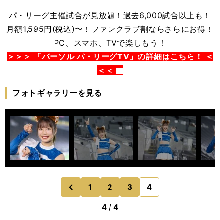
パ・リーグ主催試合が見放題！過去6,000試合以上も！
月額1,595円(税込)〜！ファンクラブ割ならさらにお得！
PC、スマホ、TVで楽しもう！
＞＞＞ 「パーソル パ・リーグTV」の詳細はこちら！ ＜
＜＜
フォトギャラリーを見る
1
2
3
4
のページへ
前
4 / 4