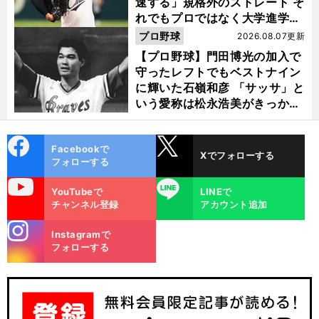
速する」規格外のストレート そ
れでもプロではなく大学進学を
選ぶ理由
プロ野球
2026.08.07更新
【プロ野球】門田博光の加入で
守ったレフトでもベストナイン
に輝いた石嶺和彦 「サッサ」と
いう愛称は松永浩美がきっか
け？
cebo
X
Facebookで
Xでフォローする
ok
フォローする
uTube
LINE
YouTubeで
LINEで
チャンネル登録
アカウント追加
stagra
Instagramで
m
フォローする