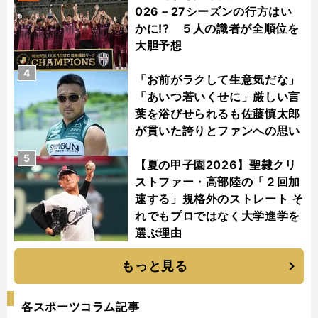
026－27シーズンの行方はい
かに!? ５人の識者が全順位を
大胆予想
4
「お前がラクして生意気だな」
「あいつ若いくせに」厳しい言
葉を浴びせられるも佐藤慎太郎
が貫いた誇りとファンへの思い
5
【夏の甲子園2026】聖隷クリ
ストファー・高部陸の「２回加
速する」規格外のストレート そ
れでもプロではなく大学進学を
選ぶ理由
もっと見る
各スポーツコラム記事