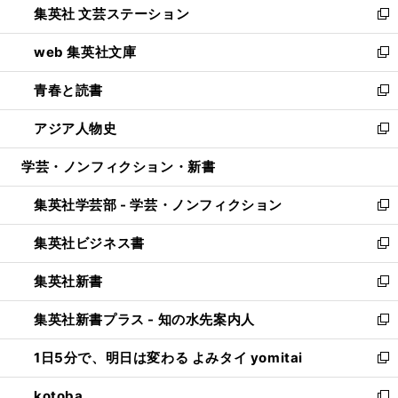
集英社 文芸ステーション
く
ィ
い
新
ン
ウ
し
web 集英社文庫
ド
ィ
い
新
ウ
ン
ウ
し
青春と読書
で
ド
ィ
い
新
開
ウ
ン
ウ
し
アジア人物史
く
で
ド
ィ
い
新
開
ウ
ン
ウ
し
学芸・ノンフィクション・新書
く
で
ド
ィ
い
開
ウ
ン
ウ
集英社学芸部 - 学芸・ノンフィクション
く
で
ド
ィ
新
開
ウ
ン
し
集英社ビジネス書
く
で
ド
い
新
開
ウ
ウ
し
集英社新書
く
で
ィ
い
新
開
ン
ウ
し
集英社新書プラス - 知の水先案内人
く
ド
ィ
い
新
ウ
ン
ウ
し
1日5分で、明日は変わる よみタイ yomitai
で
ド
ィ
い
新
開
ウ
ン
ウ
し
kotoba
く
で
ド
ィ