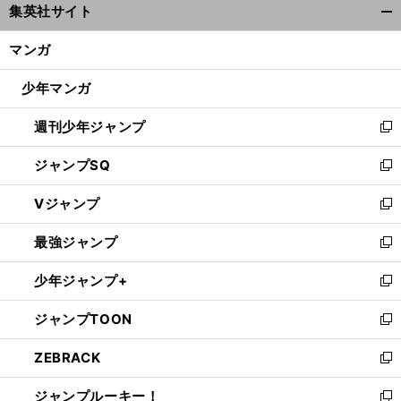
集英社サイト
ィ
開
ン
く/
マンガ
ド
閉
ウ
じ
少年マンガ
で
る
開
週刊少年ジャンプ
く
新
し
ジャンプSQ
い
新
ウ
し
Vジャンプ
ィ
い
新
ン
ウ
し
最強ジャンプ
ド
ィ
い
新
ウ
ン
ウ
し
少年ジャンプ+
で
ド
ィ
い
新
開
ウ
ン
ウ
し
ジャンプTOON
く
で
ド
ィ
い
新
開
ウ
ン
ウ
し
ZEBRACK
く
で
ド
ィ
い
新
開
ウ
ン
ウ
し
ジャンプルーキー！
く
で
ド
ィ
い
新