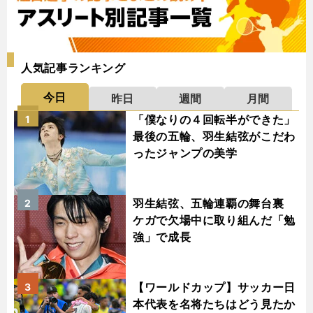
人気記事ランキング
今日
昨日
週間
月間
「僕なりの４回転半ができた」
1
最後の五輪、羽生結弦がこだわ
ったジャンプの美学
羽生結弦、五輪連覇の舞台裏
2
ケガで欠場中に取り組んだ「勉
強」で成長
【ワールドカップ】サッカー日
3
本代表を名将たちはどう見たか