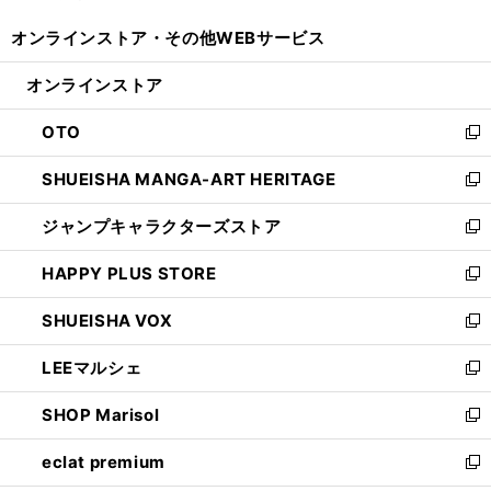
開
ウ
ウ
し
オンラインストア・
その他WEBサービス
く
で
ィ
い
開
ン
ウ
オンラインストア
く
ド
ィ
ウ
ン
OTO
で
ド
新
開
ウ
し
SHUEISHA MANGA-ART HERITAGE
く
で
い
新
開
ウ
し
ジャンプキャラクターズストア
く
ィ
い
新
ン
ウ
し
HAPPY PLUS STORE
ド
ィ
い
新
ウ
ン
ウ
し
SHUEISHA VOX
で
ド
ィ
い
新
開
ウ
ン
ウ
し
LEEマルシェ
く
で
ド
ィ
い
新
開
ウ
ン
ウ
し
SHOP Marisol
く
で
ド
ィ
い
新
開
ウ
ン
ウ
し
eclat premium
く
で
ド
ィ
い
新
開
ウ
ン
ウ
し