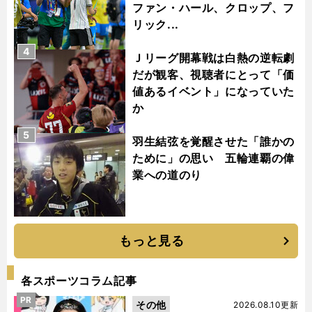
ファン・ハール、クロップ、フ
リック...
4
Ｊリーグ開幕戦は白熱の逆転劇
だが観客、視聴者にとって「価
値あるイベント」になっていた
か
5
羽生結弦を覚醒させた「誰かの
ために」の思い 五輪連覇の偉
業への道のり
もっと見る
各スポーツコラム記事
PR
その他
2026.08.10更新