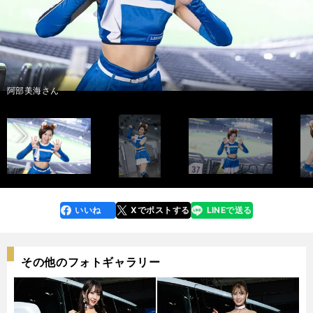
滝谷美夢さん
photo by Tatematsu Naozumi
前へ
インタビュー記事はこちら＞＞
インタビュー記事はこちら＞＞
インタビュー記事はこちら＞＞
西崎光さん
安達小春さん
中空百香さん
工藤彩音さん
澤田せりさん
田中杏奈さん
桑原優香さん
日戸琴音さん
吉田桃子さん
清水麻矢さん
阿部美海さん
photo by Tatematsu Naozumi
いいね
Xでポストする
LINEで送る
line
faceboo
x
k
その他のフォトギャラリー