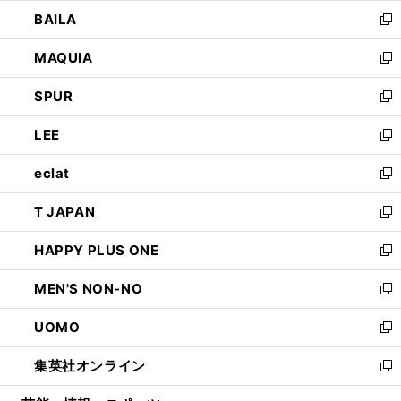
ウ
し
BAILA
く
ィ
い
新
ン
ウ
し
MAQUIA
ド
ィ
い
新
ウ
ン
ウ
し
SPUR
で
ド
ィ
い
新
開
ウ
ン
ウ
し
LEE
く
で
ド
ィ
い
新
開
ウ
ン
ウ
し
eclat
く
で
ド
ィ
い
新
開
ウ
ン
ウ
し
T JAPAN
く
で
ド
ィ
い
新
開
ウ
ン
ウ
し
HAPPY PLUS ONE
く
で
ド
ィ
い
新
開
ウ
ン
ウ
し
MEN'S NON-NO
く
で
ド
ィ
い
新
開
ウ
ン
ウ
し
UOMO
く
で
ド
ィ
い
新
開
ウ
ン
ウ
し
集英社オンライン
く
で
ド
ィ
い
新
開
ウ
ン
ウ
し