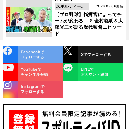
スポルティーバ
2026.08.06更新
動画
【プロ野球】指揮官によってチ
ームが変わる！？ 金村義明＆大
塚光二が語る歴代監督エピソー
ド
cebo
X
Facebookで
Xでフォローする
ok
フォローする
uTube
LINE
YouTubeで
LINEで
チャンネル登録
アカウント追加
stagra
Instagramで
m
フォローする