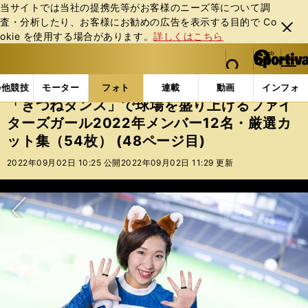
当サイトでは当社の提携先等がお客様のニーズ等について調
査・分析したり、お客様にお勧めの広告を表⽰する⽬的で Co
閉じ
okie を使⽤する場合があります。
詳しくはこちら
る
マイペ
web Sportiva (webスポルティーバ)
検索
メニュ
we
ー
フォトギャラリー
「きつねダンス」で球場を盛り上げるフ
b
ジ
の他競技
モーター
フォト
連載
動画
インフォ
ス
「きつねダンス」で球場を盛り上げるファイ
ポ
ターズガール2022年メンバー12名・厳選カ
ル
ット集（54枚） (48ページ目)
テ
ィ
2022年09月02日 10:25 公開
2022年09月02日 11:29 更新
ー
バ
次へ