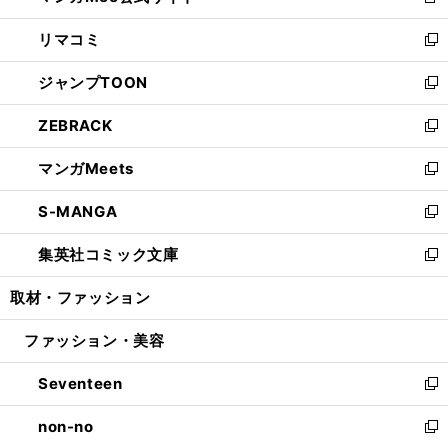
新
ウ
ン
ウ
し
リマコミ
で
ド
ィ
い
新
開
ウ
ン
ウ
し
ジャンプTOON
く
で
ド
ィ
い
新
開
ウ
ン
ウ
し
ZEBRACK
く
で
ド
ィ
い
新
開
ウ
ン
ウ
し
マンガMeets
く
で
ド
ィ
い
新
開
ウ
ン
ウ
し
S-MANGA
く
で
ド
ィ
い
新
開
ウ
ン
ウ
し
集英社コミック文庫
く
で
ド
ィ
い
新
開
ウ
ン
ウ
し
取材・ファッション
く
で
ド
ィ
い
開
ウ
ン
ウ
ファッション・美容
く
で
ド
ィ
開
ウ
ン
Seventeen
く
で
ド
新
開
ウ
し
non-no
く
で
い
新
開