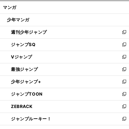
ン
く/
マンガ
ド
閉
ウ
じ
少年マンガ
で
る
開
週刊少年ジャンプ
く
新
し
ジャンプSQ
い
新
ウ
し
Vジャンプ
ィ
い
新
ン
ウ
し
最強ジャンプ
ド
ィ
い
新
ウ
ン
ウ
し
少年ジャンプ+
で
ド
ィ
い
新
開
ウ
ン
ウ
し
ジャンプTOON
く
で
ド
ィ
い
新
開
ウ
ン
ウ
し
ZEBRACK
く
で
ド
ィ
い
新
開
ウ
ン
ウ
し
ジャンプルーキー！
く
で
ド
ィ
い
新
開
ウ
ン
ウ
し