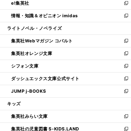
e!集英社
く
で
ド
ィ
い
新
開
ウ
ン
ウ
し
情報・知識＆オピニオン imidas
く
で
ド
ィ
い
新
開
ウ
ン
ウ
し
ライトノベル・ノベライズ
く
で
ド
ィ
い
開
ウ
ン
ウ
集英社Webマガジン コバルト
く
で
ド
ィ
新
開
ウ
ン
し
集英社オレンジ文庫
く
で
ド
い
新
開
ウ
ウ
し
シフォン文庫
く
で
ィ
い
新
開
ン
ウ
し
ダッシュエックス文庫公式サイト
く
ド
ィ
い
新
ウ
ン
ウ
し
JUMP j-BOOKS
で
ド
ィ
い
新
開
ウ
ン
ウ
し
キッズ
く
で
ド
ィ
い
開
ウ
ン
ウ
集英社みらい文庫
く
で
ド
ィ
新
開
ウ
ン
し
集英社の児童図書 S-KIDS.LAND
く
で
ド
い
新