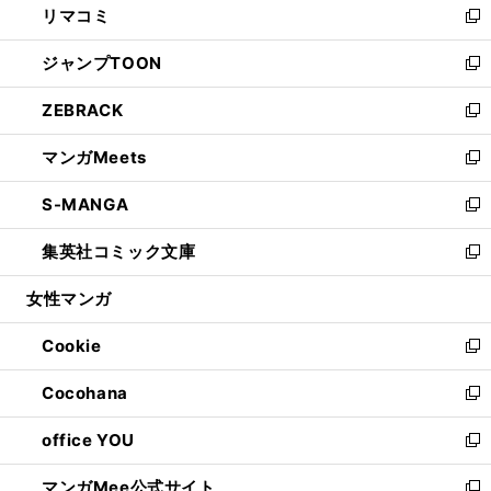
リマコミ
で
ド
ィ
い
新
開
ウ
ン
ウ
し
ジャンプTOON
く
で
ド
ィ
い
新
開
ウ
ン
ウ
し
ZEBRACK
く
で
ド
ィ
い
新
開
ウ
ン
ウ
し
マンガMeets
く
で
ド
ィ
い
新
開
ウ
ン
ウ
し
S-MANGA
く
で
ド
ィ
い
新
開
ウ
ン
ウ
し
集英社コミック文庫
く
で
ド
ィ
い
新
開
ウ
ン
ウ
し
女性マンガ
く
で
ド
ィ
い
開
ウ
ン
ウ
Cookie
く
で
ド
ィ
新
開
ウ
ン
し
Cocohana
く
で
ド
い
新
開
ウ
ウ
し
office YOU
く
で
ィ
い
新
開
ン
ウ
し
マンガMee公式サイト
く
ド
ィ
い