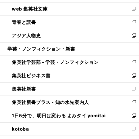
ン
ウ
し
web 集英社文庫
ド
ィ
い
新
ウ
ン
ウ
し
青春と読書
で
ド
ィ
い
新
開
ウ
ン
ウ
し
アジア人物史
く
で
ド
ィ
い
新
開
ウ
ン
ウ
し
学芸・ノンフィクション・新書
く
で
ド
ィ
い
開
ウ
ン
ウ
集英社学芸部 - 学芸・ノンフィクション
く
で
ド
ィ
新
開
ウ
ン
し
集英社ビジネス書
く
で
ド
い
新
開
ウ
ウ
し
集英社新書
く
で
ィ
い
新
開
ン
ウ
し
集英社新書プラス - 知の水先案内人
く
ド
ィ
い
新
ウ
ン
ウ
し
1日5分で、明日は変わる よみタイ yomitai
で
ド
ィ
い
新
開
ウ
ン
ウ
し
kotoba
く
で
ド
ィ
い
新
開
ウ
ン
ウ
し