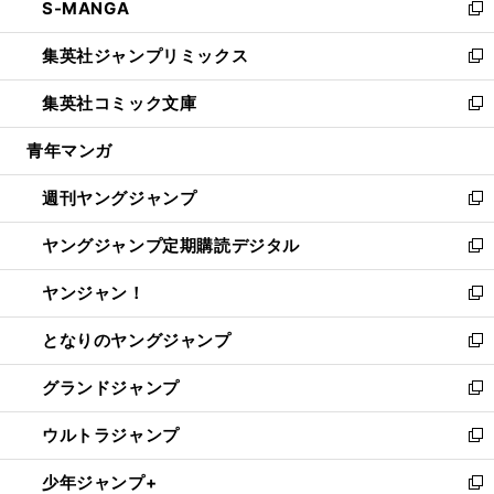
S-MANGA
く
で
ド
ィ
い
新
開
ウ
ン
ウ
し
集英社ジャンプリミックス
く
で
ド
ィ
い
新
開
ウ
ン
ウ
し
集英社コミック文庫
く
で
ド
ィ
い
新
開
ウ
ン
ウ
し
青年マンガ
く
で
ド
ィ
い
開
ウ
ン
ウ
週刊ヤングジャンプ
く
で
ド
ィ
新
開
ウ
ン
し
ヤングジャンプ定期購読デジタル
く
で
ド
い
新
開
ウ
ウ
し
ヤンジャン！
く
で
ィ
い
新
開
ン
ウ
し
となりのヤングジャンプ
く
ド
ィ
い
新
ウ
ン
ウ
し
グランドジャンプ
で
ド
ィ
い
新
開
ウ
ン
ウ
し
ウルトラジャンプ
く
で
ド
ィ
い
新
開
ウ
ン
ウ
し
少年ジャンプ+
く
で
ド
ィ
い
新