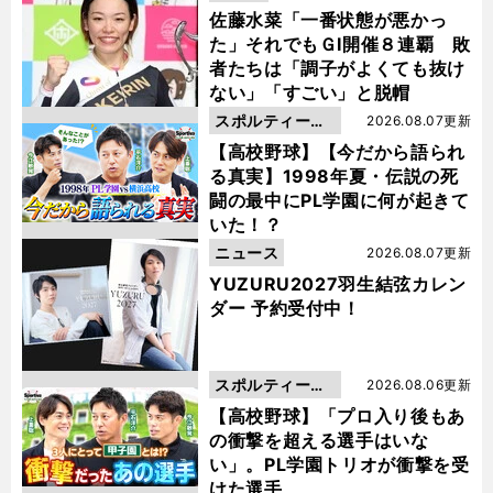
佐藤水菜「一番状態が悪かっ
た」それでもＧⅠ開催８連覇 敗
者たちは「調子がよくても抜け
ない」「すごい」と脱帽
スポルティーバ
2026.08.07更新
動画
【高校野球】【今だから語られ
る真実】1998年夏・伝説の死
闘の最中にPL学園に何が起きて
いた！？
ニュース
2026.08.07更新
YUZURU2027羽生結弦カレン
ダー 予約受付中！
スポルティーバ
2026.08.06更新
動画
【高校野球】「プロ入り後もあ
の衝撃を超える選手はいな
い」。PL学園トリオが衝撃を受
けた選手