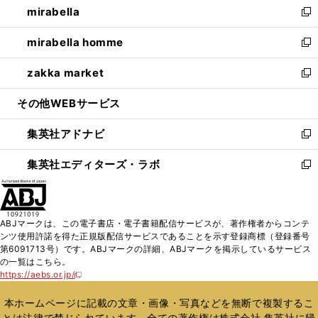
mirabella
く
で
ド
ィ
い
新
開
ウ
ン
ウ
し
mirabella homme
く
で
ド
ィ
い
新
開
ウ
ン
ウ
し
zakka market
く
で
ド
ィ
い
新
開
ウ
ン
ウ
し
その他WEBサービス
く
で
ド
ィ
い
開
ウ
ン
ウ
集英社アドナビ
く
で
ド
ィ
新
開
ウ
ン
し
集英社エディターズ・ラボ
く
で
ド
い
新
開
ウ
ウ
し
く
で
ィ
い
開
ン
ウ
ABJマークは、この電子書店・電子書籍配信サービスが、著作権者からコンテ
く
ド
ィ
ンツ使用許諾を得た正規版配信サービスであることを示す登録商標（登録番号
ウ
ン
第6091713号）です。ABJマークの詳細、ABJマークを掲示しているサービス
で
ド
の一覧はこちら。
開
ウ
https://aebs.or.jp/
新
く
で
し
い
開
本ホームページに記載の文章・画像・写真などを無断で複製するこ
ウ
く
とは法律で禁じられています。全ての著作権は株式会社 集英社に帰