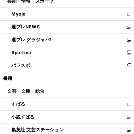
芸能・情報・スポーツ
く
で
ド
ィ
い
開
ウ
ン
ウ
Myojo
く
で
ド
ィ
新
開
ウ
ン
し
週プレNEWS
く
で
ド
い
新
開
ウ
ウ
し
週プレ グラジャパ!
く
で
ィ
い
新
開
ン
ウ
し
Sportiva
く
ド
ィ
い
新
ウ
ン
ウ
し
パラスポ
で
ド
ィ
い
新
開
ウ
ン
ウ
し
書籍
く
で
ド
ィ
い
開
ウ
ン
ウ
文芸・文庫・総合
く
で
ド
ィ
開
ウ
ン
すばる
く
で
ド
新
開
ウ
し
小説すばる
く
で
い
新
開
ウ
し
集英社 文芸ステーション
く
ィ
い
新