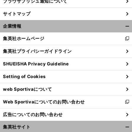
ブラウザプッシュ通知について
サイトマップ
企業情報
開
く/
集英社ホームページ
新
閉
し
じ
集英社プライバシーガイドライン
い
る
ウ
SHUEISHA Privacy Guideline
ィ
ン
Setting of Cookies
ド
ウ
web Sportivaについて
で
開
Web Sportivaについてのお問い合わせ
く
新
し
広告についてのお問い合わせ
い
ウ
集英社サイト
ィ
開