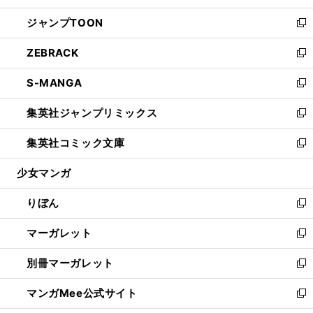
開
ウ
ン
ウ
し
ジャンプTOON
く
で
ド
ィ
い
新
開
ウ
ン
ウ
し
ZEBRACK
く
で
ド
ィ
い
新
開
ウ
ン
ウ
し
S-MANGA
く
で
ド
ィ
い
新
開
ウ
ン
ウ
し
集英社ジャンプリミックス
く
で
ド
ィ
い
新
開
ウ
ン
ウ
し
集英社コミック文庫
く
で
ド
ィ
い
新
開
ウ
ン
ウ
し
少女マンガ
く
で
ド
ィ
い
開
ウ
ン
ウ
りぼん
く
で
ド
ィ
新
開
ウ
ン
し
マーガレット
く
で
ド
い
新
開
ウ
ウ
し
別冊マーガレット
く
で
ィ
い
新
開
ン
ウ
し
マンガMee公式サイト
く
ド
ィ
い
新
ウ
ン
ウ
し