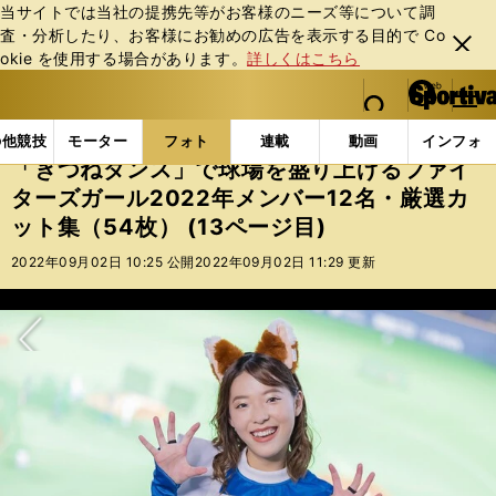
当サイトでは当社の提携先等がお客様のニーズ等について調
査・分析したり、お客様にお勧めの広告を表⽰する⽬的で Co
閉じ
okie を使⽤する場合があります。
詳しくはこちら
る
マイペ
web Sportiva (webスポルティーバ)
検索
メニュ
we
ー
フォトギャラリー
「きつねダンス」で球場を盛り上げるフ
b
ジ
の他競技
モーター
フォト
連載
動画
インフォ
ス
「きつねダンス」で球場を盛り上げるファイ
ポ
ターズガール2022年メンバー12名・厳選カ
ル
ット集（54枚） (13ページ目)
テ
ィ
2022年09月02日 10:25 公開
2022年09月02日 11:29 更新
ー
バ
次へ