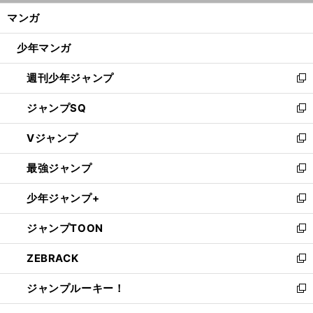
ン
く/
マンガ
ド
閉
ウ
じ
少年マンガ
で
る
開
週刊少年ジャンプ
く
新
し
ジャンプSQ
い
新
ウ
し
Vジャンプ
ィ
い
新
ン
ウ
し
最強ジャンプ
ド
ィ
い
新
ウ
ン
ウ
し
少年ジャンプ+
で
ド
ィ
い
新
開
ウ
ン
ウ
し
ジャンプTOON
く
で
ド
ィ
い
新
開
ウ
ン
ウ
し
ZEBRACK
く
で
ド
ィ
い
新
開
ウ
ン
ウ
し
ジャンプルーキー！
く
で
ド
ィ
い
新
開
ウ
ン
ウ
し