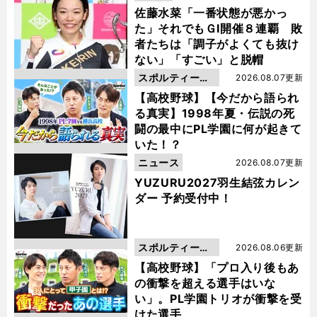
佐藤水菜「一番状態が悪かっ
た」それでもＧⅠ開催８連覇 敗
者たちは「調子がよくても抜け
ない」「すごい」と脱帽
スポルティーバ
2026.08.07更新
動画
【高校野球】【今だから語られ
る真実】1998年夏・伝説の死
闘の最中にPL学園に何が起きて
いた！？
ニュース
2026.08.07更新
YUZURU2027羽生結弦カレン
ダー 予約受付中！
スポルティーバ
2026.08.06更新
動画
【高校野球】「プロ入り後もあ
の衝撃を超える選手はいな
い」。PL学園トリオが衝撃を受
けた選手