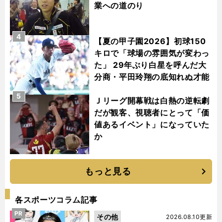
業への道のり
4
【夏の甲子園2026】初球150
キロで「球場の雰囲気が変わっ
た」 29年ぶり白星を呼んだ大
分商・平田玲翔の底知れぬ才能
5
Ｊリーグ開幕戦は白熱の逆転劇
だが観客、視聴者にとって「価
値あるイベント」になっていた
か
もっと見る
各スポーツコラム記事
PR
その他
2026.08.10更新