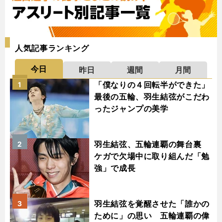
人気記事ランキング
今日
昨日
週間
月間
「僕なりの４回転半ができた」
1
最後の五輪、羽生結弦がこだわ
ったジャンプの美学
羽生結弦、五輪連覇の舞台裏
2
ケガで欠場中に取り組んだ「勉
強」で成長
羽生結弦を覚醒させた「誰かの
3
ために」の思い 五輪連覇の偉