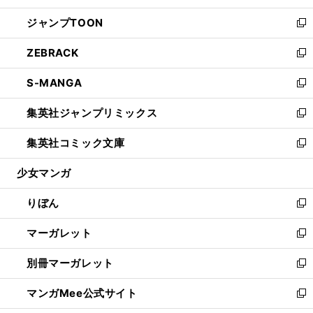
開
ウ
ン
ウ
し
ジャンプTOON
く
で
ド
ィ
い
新
開
ウ
ン
ウ
し
ZEBRACK
く
で
ド
ィ
い
新
開
ウ
ン
ウ
し
S-MANGA
く
で
ド
ィ
い
新
開
ウ
ン
ウ
し
集英社ジャンプリミックス
く
で
ド
ィ
い
新
開
ウ
ン
ウ
し
集英社コミック文庫
く
で
ド
ィ
い
新
開
ウ
ン
ウ
し
少女マンガ
く
で
ド
ィ
い
開
ウ
ン
ウ
りぼん
く
で
ド
ィ
新
開
ウ
ン
し
マーガレット
く
で
ド
い
新
開
ウ
ウ
し
別冊マーガレット
く
で
ィ
い
新
開
ン
ウ
し
マンガMee公式サイト
く
ド
ィ
い
新
ウ
ン
ウ
し