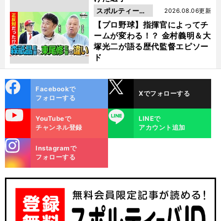
スポルティーバ
2026.08.06更新
動画
【プロ野球】指揮官によってチ
ームが変わる！？ 金村義明＆大
塚光二が語る歴代監督エピソー
ド
cebo
X
Facebookで
Xでフォローする
ok
フォローする
uTube
LINE
YouTubeで
LINEで
チャンネル登録
アカウント追加
stagra
Instagramで
m
フォローする