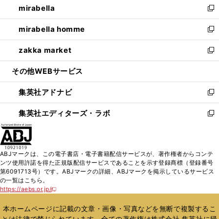
mirabella
く
で
ド
ィ
い
新
開
ウ
ン
ウ
し
mirabella homme
く
で
ド
ィ
い
新
開
ウ
ン
ウ
し
zakka market
く
で
ド
ィ
い
新
開
ウ
ン
ウ
し
その他WEBサービス
く
で
ド
ィ
い
開
ウ
ン
ウ
集英社アドナビ
く
で
ド
ィ
新
開
ウ
ン
し
集英社エディターズ・ラボ
く
で
ド
い
新
開
ウ
ウ
し
く
で
ィ
い
開
ン
ウ
ABJマークは、この電子書店・電子書籍配信サービスが、著作権者からコンテ
く
ド
ィ
ンツ使用許諾を得た正規版配信サービスであることを示す登録商標（登録番号
ウ
ン
第6091713号）です。ABJマークの詳細、ABJマークを掲示しているサービス
で
ド
の一覧はこちら。
開
ウ
https://aebs.or.jp/
新
く
で
し
い
開
本ホームページに記載の文章・画像・写真などを無断で複製するこ
ウ
く
とは法律で禁じられています。全ての著作権は株式会社 集英社に帰