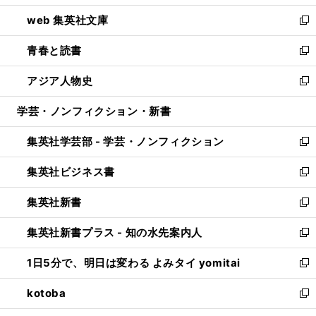
ン
ウ
し
web 集英社文庫
ド
ィ
い
新
ウ
ン
ウ
し
青春と読書
で
ド
ィ
い
新
開
ウ
ン
ウ
し
アジア人物史
く
で
ド
ィ
い
新
開
ウ
ン
ウ
し
学芸・ノンフィクション・新書
く
で
ド
ィ
い
開
ウ
ン
ウ
集英社学芸部 - 学芸・ノンフィクション
く
で
ド
ィ
新
開
ウ
ン
し
集英社ビジネス書
く
で
ド
い
新
開
ウ
ウ
し
集英社新書
く
で
ィ
い
新
開
ン
ウ
し
集英社新書プラス - 知の水先案内人
く
ド
ィ
い
新
ウ
ン
ウ
し
1日5分で、明日は変わる よみタイ yomitai
で
ド
ィ
い
新
開
ウ
ン
ウ
し
kotoba
く
で
ド
ィ
い
新
開
ウ
ン
ウ
し