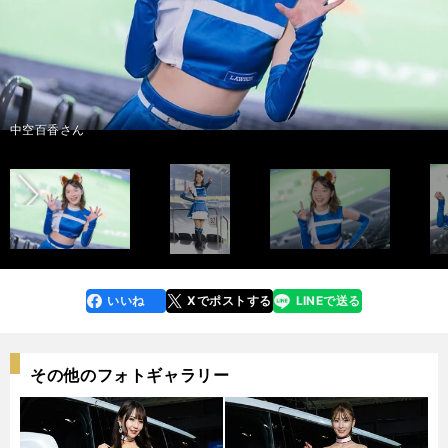
滝谷美夢さん
photo by Tatematsu Naozumi
前へ
インタビュー記事はこちら＞＞
インタビュー記事はこちら＞＞
インタビュー記事はこちら＞＞
西崎光さん
安達小春さん
中空百香さん
工藤彩音さん
澤田せりさん
田中杏奈さん
桑原優香さん
日戸琴音さん
吉田桃子さん
清水麻矢さん
阿部美海さん
photo by Tatematsu Naozumi
いいね
Xでポストする
LINEで送る
line
faceboo
x
k
その他のフォトギャラリー