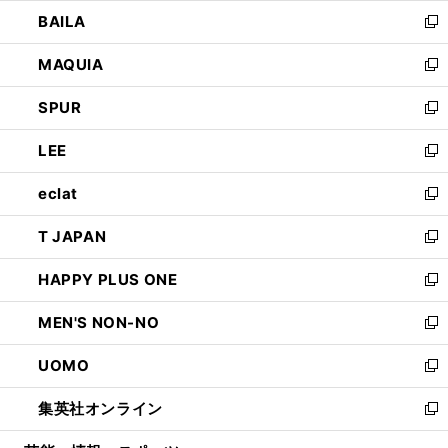
ウ
し
BAILA
く
ィ
い
新
ン
ウ
し
MAQUIA
ド
ィ
い
新
ウ
ン
ウ
し
SPUR
で
ド
ィ
い
新
開
ウ
ン
ウ
し
LEE
く
で
ド
ィ
い
新
開
ウ
ン
ウ
し
eclat
く
で
ド
ィ
い
新
開
ウ
ン
ウ
し
T JAPAN
く
で
ド
ィ
い
新
開
ウ
ン
ウ
し
HAPPY PLUS ONE
く
で
ド
ィ
い
新
開
ウ
ン
ウ
し
MEN'S NON-NO
く
で
ド
ィ
い
新
開
ウ
ン
ウ
し
UOMO
く
で
ド
ィ
い
新
開
ウ
ン
ウ
し
集英社オンライン
く
で
ド
ィ
い
新
開
ウ
ン
ウ
し