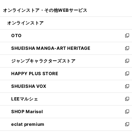
開
ウ
ウ
し
オンラインストア・
その他WEBサービス
く
で
ィ
い
開
ン
ウ
オンラインストア
く
ド
ィ
ウ
ン
OTO
で
ド
新
開
ウ
し
SHUEISHA MANGA-ART HERITAGE
く
で
い
新
開
ウ
し
ジャンプキャラクターズストア
く
ィ
い
新
ン
ウ
し
HAPPY PLUS STORE
ド
ィ
い
新
ウ
ン
ウ
し
SHUEISHA VOX
で
ド
ィ
い
新
開
ウ
ン
ウ
し
LEEマルシェ
く
で
ド
ィ
い
新
開
ウ
ン
ウ
し
SHOP Marisol
く
で
ド
ィ
い
新
開
ウ
ン
ウ
し
eclat premium
く
で
ド
ィ
い
新
開
ウ
ン
ウ
し