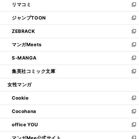
リマコミ
で
ド
ィ
い
新
開
ウ
ン
ウ
し
ジャンプTOON
く
で
ド
ィ
い
新
開
ウ
ン
ウ
し
ZEBRACK
く
で
ド
ィ
い
新
開
ウ
ン
ウ
し
マンガMeets
く
で
ド
ィ
い
新
開
ウ
ン
ウ
し
S-MANGA
く
で
ド
ィ
い
新
開
ウ
ン
ウ
し
集英社コミック文庫
く
で
ド
ィ
い
新
開
ウ
ン
ウ
し
女性マンガ
く
で
ド
ィ
い
開
ウ
ン
ウ
Cookie
く
で
ド
ィ
新
開
ウ
ン
し
Cocohana
く
で
ド
い
新
開
ウ
ウ
し
office YOU
く
で
ィ
い
新
開
ン
ウ
し
マンガMee公式サイト
く
ド
ィ
い