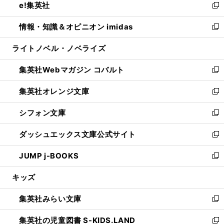
e!集英社
く
で
ド
ィ
い
新
開
ウ
ン
ウ
し
情報・知識＆オピニオン imidas
く
で
ド
ィ
い
新
開
ウ
ン
ウ
し
ライトノベル・ノベライズ
く
で
ド
ィ
い
開
ウ
ン
ウ
集英社Webマガジン コバルト
く
で
ド
ィ
新
開
ウ
ン
し
集英社オレンジ文庫
く
で
ド
い
新
開
ウ
ウ
し
シフォン文庫
く
で
ィ
い
新
開
ン
ウ
し
ダッシュエックス文庫公式サイト
く
ド
ィ
い
新
ウ
ン
ウ
し
JUMP j-BOOKS
で
ド
ィ
い
新
開
ウ
ン
ウ
し
キッズ
く
で
ド
ィ
い
開
ウ
ン
ウ
集英社みらい文庫
く
で
ド
ィ
新
開
ウ
ン
し
集英社の児童図書 S-KIDS.LAND
く
で
ド
い
新