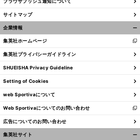
ブラウザプッシュ通知について
サイトマップ
企業情報
開
く/
集英社ホームページ
新
閉
し
じ
集英社プライバシーガイドライン
い
る
ウ
SHUEISHA Privacy Guideline
ィ
ン
Setting of Cookies
ド
ウ
web Sportivaについて
で
開
Web Sportivaについてのお問い合わせ
く
新
し
広告についてのお問い合わせ
い
ウ
集英社サイト
ィ
開