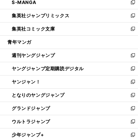
S-MANGA
く
で
ド
ィ
い
新
開
ウ
ン
ウ
し
集英社ジャンプリミックス
く
で
ド
ィ
い
新
開
ウ
ン
ウ
し
集英社コミック文庫
く
で
ド
ィ
い
新
開
ウ
ン
ウ
し
青年マンガ
く
で
ド
ィ
い
開
ウ
ン
ウ
週刊ヤングジャンプ
く
で
ド
ィ
新
開
ウ
ン
し
ヤングジャンプ定期購読デジタル
く
で
ド
い
新
開
ウ
ウ
し
ヤンジャン！
く
で
ィ
い
新
開
ン
ウ
し
となりのヤングジャンプ
く
ド
ィ
い
新
ウ
ン
ウ
し
グランドジャンプ
で
ド
ィ
い
新
開
ウ
ン
ウ
し
ウルトラジャンプ
く
で
ド
ィ
い
新
開
ウ
ン
ウ
し
少年ジャンプ+
く
で
ド
ィ
い
新