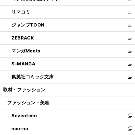
新
ウ
ン
ウ
し
リマコミ
で
ド
ィ
い
新
開
ウ
ン
ウ
し
ジャンプTOON
く
で
ド
ィ
い
新
開
ウ
ン
ウ
し
ZEBRACK
く
で
ド
ィ
い
新
開
ウ
ン
ウ
し
マンガMeets
く
で
ド
ィ
い
新
開
ウ
ン
ウ
し
S-MANGA
く
で
ド
ィ
い
新
開
ウ
ン
ウ
し
集英社コミック文庫
く
で
ド
ィ
い
新
開
ウ
ン
ウ
し
取材・ファッション
く
で
ド
ィ
い
開
ウ
ン
ウ
ファッション・美容
く
で
ド
ィ
開
ウ
ン
Seventeen
く
で
ド
新
開
ウ
し
non-no
く
で
い
新
開