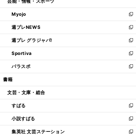
芸能・情報・スポーツ
く
で
ド
ィ
い
開
ウ
ン
ウ
Myojo
く
で
ド
ィ
新
開
ウ
ン
し
週プレNEWS
く
で
ド
い
新
開
ウ
ウ
し
週プレ グラジャパ!
く
で
ィ
い
新
開
ン
ウ
し
Sportiva
く
ド
ィ
い
新
ウ
ン
ウ
し
パラスポ
で
ド
ィ
い
新
開
ウ
ン
ウ
し
書籍
く
で
ド
ィ
い
開
ウ
ン
ウ
文芸・文庫・総合
く
で
ド
ィ
開
ウ
ン
すばる
く
で
ド
新
開
ウ
し
小説すばる
く
で
い
新
開
ウ
し
集英社 文芸ステーション
く
ィ
い
新