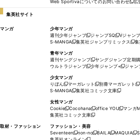
Web Sportivaについてのお問い合わせ
広
し
新
い
し
集英社サイト
ウ
い
ィ
ウ
マンガ
少年マンガ
ン
ィ
週刊少年ジャンプ
ジャンプSQ
Vジャン
ド
ン
新
新
S-MANGA
集英社ジャンプリミックス
集
ウ
ド
新
し
し
新
で
ウ
し
い
い
し
青年マンガ
開
で
い
ウ
ウ
い
週刊ヤングジャンプ
ヤングジャンプ定期
新
く
開
ウ
ィ
ィ
ウ
ウルトラジャンプ
少年ジャンプ+
ジャン
新
し
新
く
ィ
ン
ン
ィ
し
い
し
ン
ド
ド
ン
少女マンガ
い
ウ
い
ド
ウ
ウ
ド
りぼん
マーガレット
別冊マーガレット
新
新
新
ウ
ィ
ウ
ウ
で
で
ウ
S-MANGA
集英社コミック文庫
し
新
し
新
ィ
ン
ィ
で
開
開
で
い
し
い
し
ン
ド
ン
女性マンガ
開
く
く
開
ウ
い
ウ
い
ド
ウ
ド
Cookie
Cocohana
office YOU
マンガM
く
く
新
新
新
ィ
ウ
ィ
ウ
ウ
で
ウ
集英社コミック文庫
し
新
し
し
ン
ィ
ン
ィ
で
開
で
い
し
い
い
ド
ン
ド
ン
取材・ファッション
ファッション・美容
開
く
開
ウ
い
ウ
ウ
ウ
ド
ウ
ド
Seventeen
non-no
BAILA
MAQUIA
S
く
く
新
新
新
新
ィ
ウ
ィ
ィ
で
ウ
で
ウ
集英社オンライン