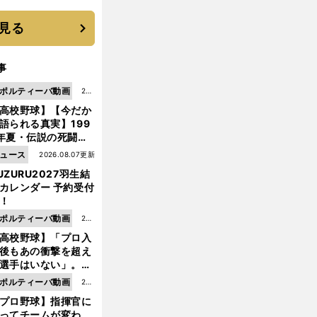
 それでもプロではな
大学進学を選ぶ理由
見る
事
ポルティーバ動画
202
高校野球】【今だか
6.0
語られる真実】199
8.0
年夏・伝説の死闘の
7更
中にPL学園に何が起
ュース
2026.08.07更新
新
ていた！？
UZURU2027羽生結
カレンダー 予約受付
！
ポルティーバ動画
202
高校野球】「プロ入
6.0
後もあの衝撃を超え
8.0
選手はいない」。PL
6更
園トリオが衝撃を受
ポルティーバ動画
202
新
た選手
プロ野球】指揮官に
6.0
ってチームが変わ