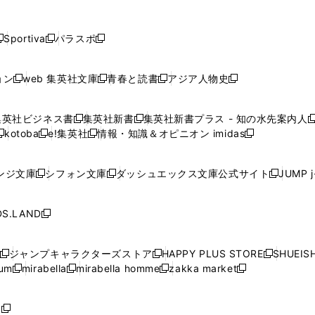
し
し
し
し
し
ン
ン
ン
ン
開
開
開
開
開
い
い
い
い
い
ド
ド
ド
ド
く
く
く
く
く
ウ
ウ
ウ
ウ
ウ
ウ
ウ
ウ
ウ
Sportiva
パラスポ
新
新
ィ
ィ
ィ
ィ
ィ
で
で
で
で
し
し
し
ン
ン
ン
ン
ン
開
開
開
開
い
い
い
ド
ド
ド
ド
ド
ョン
web 集英社文庫
青春と読書
アジア人物史
く
く
く
く
新
新
新
新
ウ
ウ
ウ
ウ
ウ
ウ
ウ
ウ
し
し
し
し
ィ
ィ
ィ
で
で
で
で
で
い
い
い
い
ン
ン
ン
集英社ビジネス書
集英社新書
集英社新書プラス - 知の水先案内人
開
開
開
開
開
新
新
新
ウ
ウ
ウ
ウ
ド
ド
ド
kotoba
e!集英社
情報・知識＆オピニオン imidas
く
く
く
く
く
新
し
新
し
新
ィ
ィ
ィ
ィ
ウ
ウ
ウ
し
し
い
し
い
し
ン
ン
ン
ン
で
で
で
い
い
ウ
い
ウ
い
ド
ド
ド
ド
ンジ文庫
シフォン文庫
ダッシュエックス文庫公式サイト
JUMP 
開
開
開
新
新
新
ウ
ウ
ィ
ウ
ィ
ウ
ウ
ウ
ウ
ウ
く
く
く
し
し
し
ィ
ィ
ン
ィ
ン
ィ
で
で
で
で
い
い
い
ン
ン
ド
ン
ド
ン
S.LAND
開
開
開
開
新
ウ
ウ
ウ
ド
ド
ウ
ド
ウ
ド
く
く
く
く
し
ィ
ィ
ィ
ウ
ウ
で
ウ
で
ウ
い
ン
ン
ン
ジャンプキャラクターズストア
HAPPY PLUS STORE
SHUEIS
で
で
開
で
開
で
新
新
新
ウ
ド
ド
ド
ium
mirabella
mirabella homme
zakka market
開
開
く
開
く
開
し
新
新
新
し
新
し
ィ
ウ
ウ
ウ
く
く
く
く
い
し
し
い
し
し
い
ン
で
で
で
ウ
い
い
ウ
い
い
ウ
ド
ボ
開
開
開
新