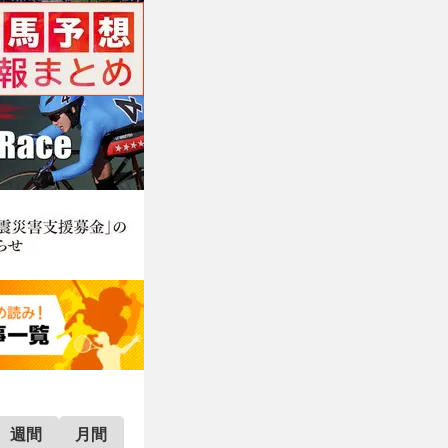
週間
月間