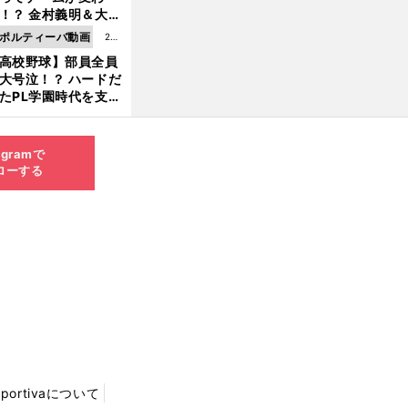
8.0
！？ 金村義明＆大塚
6更
二が語る歴代監督エ
ポルティーバ動画
202
新
ソード
高校野球】部員全員
6.0
大号泣！？ ハードだ
8.0
たPL学園時代を支え
6更
ものとは
新
agramで
ローする
Sportivaについて