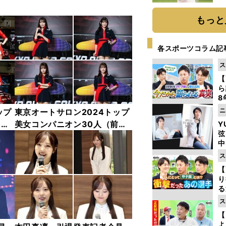
ト
く
もっと
各スポーツコラム記
ス
【
ら
8
最
ニ
ップ
東京オートサロン2024トップ
き
中
美女コンパニオン30人（前
Y
弦
編）「全身フォト」
中
ス
【
り
る
学
ス
け
【
よ