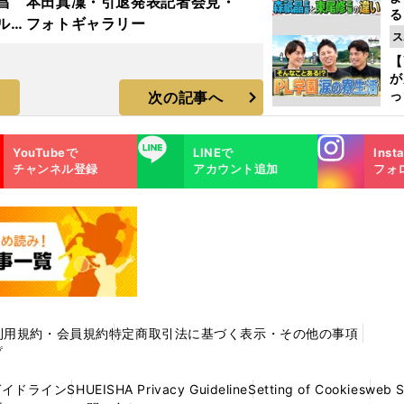
昌
本田真凜・引退発表記者会見・
る
ルド
フォトギャラリー
光
ス
ラ
ピ
【
が
っ
次の記事へ
た
Instagra
LINE
YouTubeで
LINEで
Inst
m
チャンネル登録
アカウント追加
フォ
利用規約・会員規約
特定商取引法に基づく表示・その他の事項
プ
ガイドライン
SHUEISHA Privacy Guideline
Setting of Cookies
web 