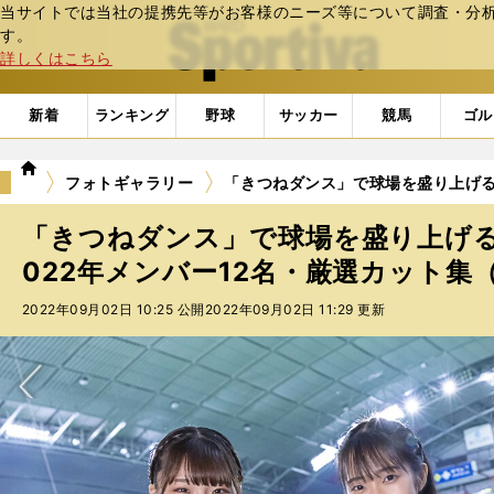
当サイトでは当社の提携先等がお客様のニーズ等について調査・分析し
web Sportiva (webスポルティーバ)
す。
詳しくはこちら
新着
ランキング
野球
サッカー
競馬
ゴル
we
フォトギャラリー
「きつねダンス」で球場を盛り上げるフ
b
ス
「きつねダンス」で球場を盛り上げ
ポ
ル
022年メンバー12名・厳選カット集（5
テ
2022年09月02日 10:25 公開
2022年09月02日 11:29 更新
ィ
ー
バ
次へ