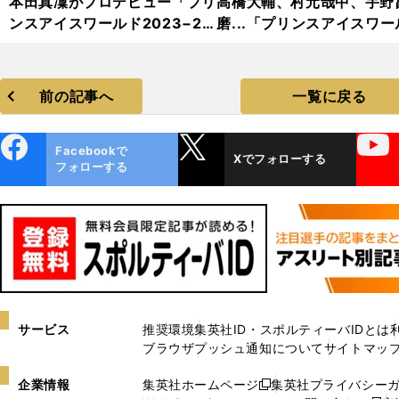
本田真凜がプロデビュー「プリ
高橋大輔、村元哉中、宇野
ンスアイスワールド2023−20
磨...「プリンスアイスワー
24」フォトギャラリー
2023−2024」フォトギャ
リー
前の記事へ
一覧に戻る
ebo
X
YouTube
Facebookで
Xでフォローする
ok
フォローする
サービス
推奨環境
集英社ID・スポルティーバIDとは
ブラウザプッシュ通知について
サイトマッ
企業情報
集英社ホームページ
集英社プライバシー
新