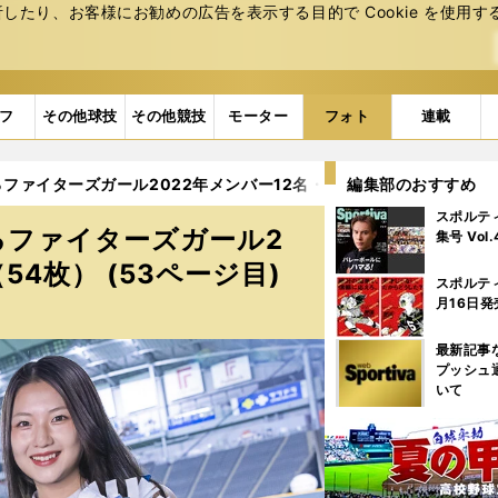
たり、お客様にお勧めの広告を表⽰する⽬的で Cookie を使⽤す
フ
その他球技
その他競技
モーター
フォト
連載
ァイターズガール2022年メンバー12名・厳選カット集（54枚） (
編集部のおすすめ
スポルテ
るファイターズガール2
集号 Vol
4枚） (53ページ目)
スポルテ
月16日発
最新記事
プッシュ
いて