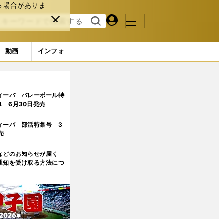
る場合がありま
マイペ
閉じ
検索
メニュ
ー
る
す
ジ
る
動画
インフォ
53ページ目)
ィーバ バレーボール特
.4 6月30日発売
ィーバ 部活特集号 3
売
などのお知らせが届く
通知を受け取る方法につ