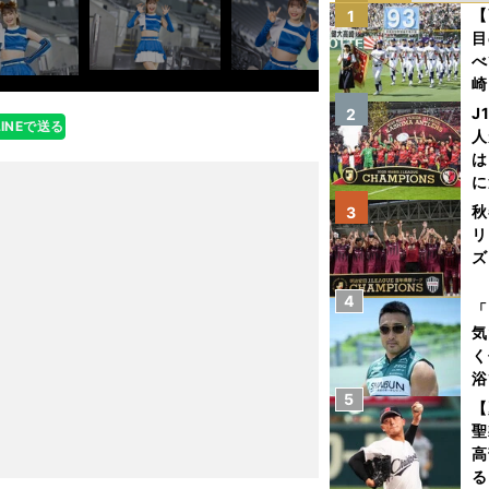
【
1
目
べ
崎
「
J
2
LINEで送る
て
人
は
に
と
秋
3
リ
ズ
4
を
「
気
く
浴
5
太
【
ァ
聖
高
る