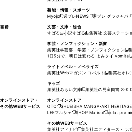
し
新
し
し
し
ン
ィ
ン
ン
開
で
開
で
い
し
い
い
い
ド
ン
ド
ド
芸能・情報・スポーツ
く
開
く
開
ウ
い
ウ
ウ
ウ
ウ
ド
ウ
ウ
Myojo
週プレNEWS
週プレ グラジャパ!
く
く
新
新
新
ィ
ウ
ィ
ィ
ィ
で
ウ
で
で
し
し
ン
ィ
ン
ン
ン
書籍
文芸・文庫・総合
開
で
開
開
い
い
ド
ン
ド
ド
ド
すばる
小説すばる
集英社 文芸ステーシ
く
開
く
く
新
新
ウ
ウ
ウ
ド
ウ
ウ
ウ
く
し
し
ィ
ィ
学芸・ノンフィクション・新書
で
ウ
で
で
で
い
い
ン
ン
集英社学芸部 - 学芸・ノンフィクション
開
で
開
開
開
新
ウ
ウ
ド
ド
1日5分で、明日は変わる よみタイ yomitai
く
開
く
く
く
し
新
ィ
ィ
ウ
ウ
く
い
ン
ン
ライトノベル・ノベライズ
で
で
ウ
ド
ド
集英社Webマガジン コバルト
集英社オレ
開
開
新
ィ
ウ
ウ
く
く
し
ン
キッズ
で
で
い
ド
集英社みらい文庫
集英社の児童図書 S-KID
開
開
新
ウ
ウ
く
く
し
ィ
オンラインストア・
オンラインストア
で
い
ン
その他WEBサービス
OTO
SHUEISHA MANGA-ART HERITAGE
開
新
ウ
ド
LEEマルシェ
SHOP Marisol
eclat prem
く
し
新
新
ィ
ウ
い
し
し
ン
その他WEBサービス
で
ウ
い
い
ド
集英社アドナビ
集英社エディターズ・ラ
開
新