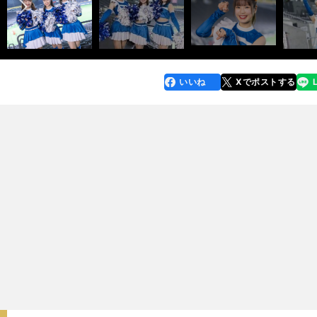
いいね
Xでポストする
line
faceboo
x
k