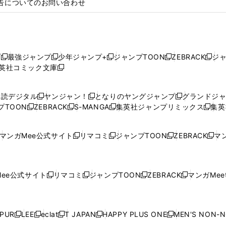
告についてのお問い合わせ
プ
最強ジャンプ
少年ジャンプ+
ジャンプTOON
ZEBRACK
ジ
新
新
新
新
新
英社コミック文庫
し
新
し
し
し
し
い
い
し
い
い
い
ウ
ウ
い
ウ
ウ
ウ
購読デジタル
ヤンジャン！
となりのヤングジャンプ
グランドジ
新
新
新
ィ
ィ
ウ
ィ
ィ
ィ
プTOON
ZEBRACK
S-MANGA
集英社ジャンプリミックス
集英
新
し
新
し
新
し
新
ン
ン
ィ
ン
ン
ン
し
い
し
い
し
い
し
ド
ド
ン
ド
ド
ド
い
ウ
い
ウ
い
ウ
い
ウ
ウ
ド
ウ
ウ
ウ
マンガMee公式サイト
リマコミ
ジャンプTOON
ZEBRACK
マン
新
新
新
新
ウ
ィ
ウ
ィ
ウ
ィ
ウ
で
で
ウ
で
で
で
し
し
し
し
し
ィ
ン
ィ
ン
ィ
ン
ィ
開
開
で
開
開
開
い
い
い
い
い
ン
ド
ン
ド
ン
ド
ン
く
く
開
く
く
く
ウ
ウ
ウ
ウ
ウ
ド
ウ
ド
ウ
ド
ウ
ド
ee公式サイト
リマコミ
ジャンプTOON
ZEBRACK
マンガMeet
く
新
新
新
新
ィ
ィ
ィ
ィ
ィ
ウ
で
ウ
で
ウ
で
ウ
し
し
し
し
ン
ン
ン
ン
ン
で
開
で
開
で
開
で
い
い
い
い
ド
ド
ド
ド
ド
開
く
開
く
開
く
開
ウ
ウ
ウ
ウ
ウ
ウ
ウ
ウ
ウ
PUR
LEE
eclat
T JAPAN
HAPPY PLUS ONE
MEN'S NON-
く
く
く
く
新
新
新
新
新
ィ
ィ
ィ
ィ
で
で
で
で
で