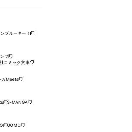
ャンプルーキー！
新
し
い
ウ
ャンプ
新
ィ
社コミック文庫
し
新
ン
い
し
ド
ウ
い
ウ
ガMeets
新
ィ
ウ
で
し
ン
ィ
開
い
ド
ン
く
ウ
ウ
ド
s
S-MANGA
新
新
ィ
で
ウ
し
し
ン
開
で
い
い
ド
く
開
ウ
ウ
ウ
NO
UOMO
く
新
新
ィ
ィ
で