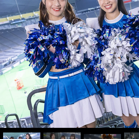
滝谷美夢さん
photo by Tatematsu Naozumi
前へ
インタビュー記事はこちら＞＞
インタビュー記事はこちら＞＞
インタビュー記事はこちら＞＞
西崎光さん
安達小春さん
中空百香さん
工藤彩音さん
澤田せりさん
田中杏奈さん
桑原優香さん
日戸琴音さん
吉田桃子さん
清水麻矢さん
阿部美海さん
photo by Tatematsu Naozumi