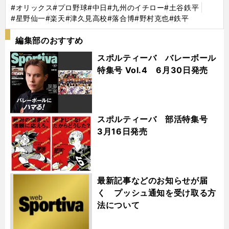
#オリックス
#プロ野球
#中日
#九州のイチロー
#土谷鉄平
#星野仙一
#楽天
#津久見高校
#落合博
#野村克也
#鉄平
編集部のおすすめ
スポルティーバ バレーボール
特集号 Vol.4 6月30日発売
スポルティーバ 部活特集号
3月16日発売
最新記事などのお知らせが届
く プッシュ通知を受け取る方
法について