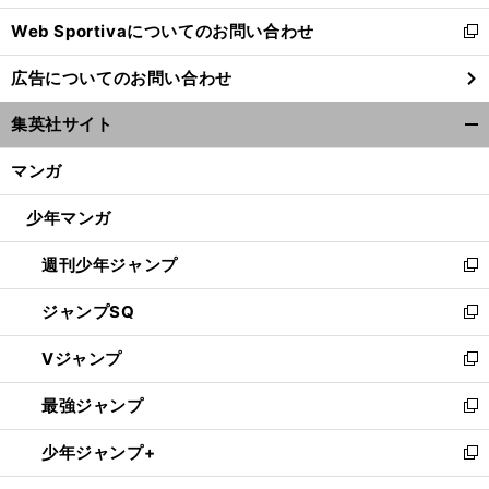
開
Web Sportivaについてのお問い合わせ
く
新
し
広告についてのお問い合わせ
い
ウ
集英社サイト
ィ
開
ン
く/
マンガ
ド
閉
ウ
じ
少年マンガ
で
る
開
週刊少年ジャンプ
く
新
し
ジャンプSQ
い
新
ウ
し
Vジャンプ
ィ
い
新
ン
ウ
し
最強ジャンプ
ド
ィ
い
新
ウ
ン
ウ
し
少年ジャンプ+
で
ド
ィ
い
新
開
ウ
ン
ウ
し