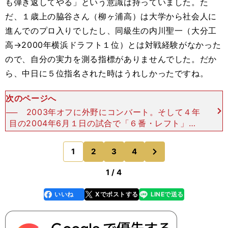
も弾き返してやる」という意識は持っていました。た
だ、１歳上の脇谷さん（柳ヶ浦高）は大学から社会人に
進んでのプロ入りでしたし、同級生の内川聖一（大分工
高→2000年横浜ドラフト１位）とは対戦経験がなかった
ので、自分の実力を測る指標がありませんでした。だか
ら、中日に５位指名された時はうれしかったですね。
次のページへ
── 2003年オフに外野にコンバート。そして４年
目の2004年6月１日の試合で「６番・レフト」で
初スタメン。この年は50試合に起用され、日本シ
リーズにも出場しました。プロでやっていく自信み
次
1
2
3
4
のページへ
たいなもの
1 / 4
いいね
Xでポストする
LINEで送る
line
faceboo
x
k