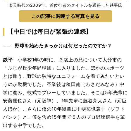
楽天時代の2009年、首位打者のタイトルを獲得した鉄平氏
この記事に関連する写真を見る
【中日では毎日が緊張の連続】
── 野球を始めたきっかけは何だったのですか？
鉄平
小学校1年の時に、３歳上の兄について大分市の
「ふじが丘少年野球団」に入りました。ほかのスポーツ
とは違う、野球の独特なユニフォームを着てみたいとい
うのが動機でした。卒業後は稙田南（わさだみなみ）中
学に進み、軟式でプレーしていました。そこは5年先輩に
安藤優也さん（元阪神）、1年先輩に脇谷亮太さん（元巨
人ほか）、さらに僕の10年後輩に甲斐拓也選手（ソフト
バンク）と、僕を含め15年間で５人のプロ野球選手を輩
出する中学でした。