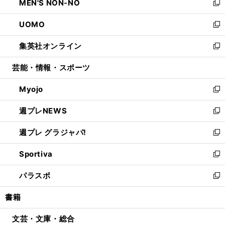
MEN'S NON-NO
く
で
ド
ィ
い
新
開
ウ
ン
ウ
し
UOMO
く
で
ド
ィ
い
新
開
ウ
ン
ウ
し
集英社オンライン
く
で
ド
ィ
い
新
開
ウ
ン
ウ
し
芸能・情報・スポーツ
く
で
ド
ィ
い
開
ウ
ン
ウ
Myojo
く
で
ド
ィ
新
開
ウ
ン
し
週プレNEWS
く
で
ド
い
新
開
ウ
ウ
し
週プレ グラジャパ!
く
で
ィ
い
新
開
ン
ウ
し
Sportiva
く
ド
ィ
い
新
ウ
ン
ウ
し
パラスポ
で
ド
ィ
い
新
開
ウ
ン
ウ
し
書籍
く
で
ド
ィ
い
開
ウ
ン
ウ
文芸・文庫・総合
く
で
ド
ィ