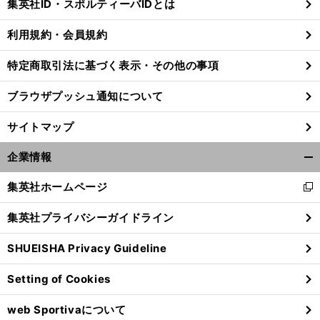
集英社ID・スポルティーバIDとは
る
利用規約・会員規約
特定商取引法に基づく表示・その他の事項
ブラウザプッシュ通知について
サイトマップ
企業情報
開
く/
集英社ホームページ
新
閉
し
じ
集英社プライバシーガイドライン
い
る
ウ
SHUEISHA Privacy Guideline
ィ
ン
Setting of Cookies
ド
ウ
web Sportivaについて
で