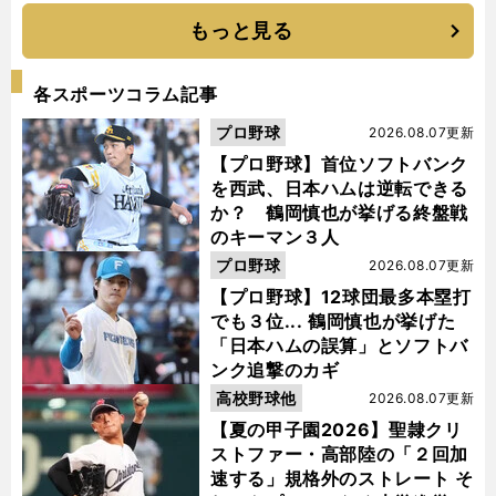
もっと見る
各スポーツコラム記事
プロ野球
2026.08.07更新
【プロ野球】首位ソフトバンク
を西武、日本ハムは逆転できる
か？ 鶴岡慎也が挙げる終盤戦
のキーマン３人
プロ野球
2026.08.07更新
【プロ野球】12球団最多本塁打
でも３位... 鶴岡慎也が挙げた
「日本ハムの誤算」とソフトバ
ンク追撃のカギ
高校野球他
2026.08.07更新
【夏の甲子園2026】聖隷クリ
ストファー・高部陸の「２回加
速する」規格外のストレート そ