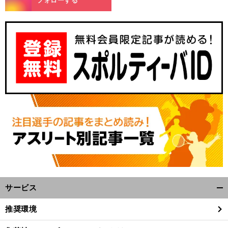
フォローする
前
へ
サービス
開
く/
推奨環境
閉
じ