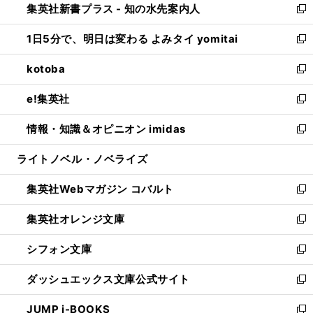
集英社新書プラス - 知の水先案内人
く
ド
ィ
い
新
ウ
ン
ウ
し
1日5分で、明日は変わる よみタイ yomitai
で
ド
ィ
い
新
開
ウ
ン
ウ
し
kotoba
く
で
ド
ィ
い
新
開
ウ
ン
ウ
し
e!集英社
く
で
ド
ィ
い
新
開
ウ
ン
ウ
し
情報・知識＆オピニオン imidas
く
で
ド
ィ
い
新
開
ウ
ン
ウ
し
ライトノベル・ノベライズ
く
で
ド
ィ
い
開
ウ
ン
ウ
集英社Webマガジン コバルト
く
で
ド
ィ
新
開
ウ
ン
し
集英社オレンジ文庫
く
で
ド
い
新
開
ウ
ウ
し
シフォン文庫
く
で
ィ
い
新
開
ン
ウ
し
ダッシュエックス文庫公式サイト
く
ド
ィ
い
新
ウ
ン
ウ
し
JUMP j-BOOKS
で
ド
ィ
い
新