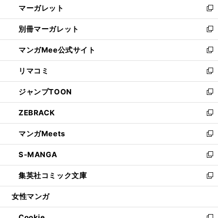
マーガレット
く
で
ド
い
新
開
ウ
ウ
し
別冊マーガレット
く
で
ィ
い
新
開
ン
ウ
し
マンガMee公式サイト
く
ド
ィ
い
新
ウ
ン
ウ
し
リマコミ
で
ド
ィ
い
新
開
ウ
ン
ウ
し
ジャンプTOON
く
で
ド
ィ
い
新
開
ウ
ン
ウ
し
ZEBRACK
く
で
ド
ィ
い
新
開
ウ
ン
ウ
し
マンガMeets
く
で
ド
ィ
い
新
開
ウ
ン
ウ
し
S-MANGA
く
で
ド
ィ
い
新
開
ウ
ン
ウ
し
集英社コミック文庫
く
で
ド
ィ
い
新
開
ウ
ン
ウ
し
女性マンガ
く
で
ド
ィ
い
開
ウ
ン
ウ
Cookie
く
で
ド