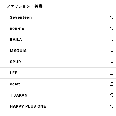
開
ウ
ン
ウ
ファッション・美容
く
で
ド
ィ
開
ウ
ン
Seventeen
く
で
ド
新
開
ウ
し
non-no
く
で
い
新
開
ウ
し
BAILA
く
ィ
い
新
ン
ウ
し
MAQUIA
ド
ィ
い
新
ウ
ン
ウ
し
SPUR
で
ド
ィ
い
新
開
ウ
ン
ウ
し
LEE
く
で
ド
ィ
い
新
開
ウ
ン
ウ
し
eclat
く
で
ド
ィ
い
新
開
ウ
ン
ウ
し
T JAPAN
く
で
ド
ィ
い
新
開
ウ
ン
ウ
し
HAPPY PLUS ONE
く
で
ド
ィ
い
新
開
ウ
ン
ウ
し