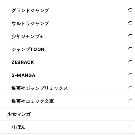
ウ
ン
ウ
し
グランドジャンプ
で
ド
ィ
い
新
開
ウ
ン
ウ
し
ウルトラジャンプ
く
で
ド
ィ
い
新
開
ウ
ン
ウ
し
少年ジャンプ+
く
で
ド
ィ
い
新
開
ウ
ン
ウ
し
ジャンプTOON
く
で
ド
ィ
い
新
開
ウ
ン
ウ
し
ZEBRACK
く
で
ド
ィ
い
新
開
ウ
ン
ウ
し
S-MANGA
く
で
ド
ィ
い
新
開
ウ
ン
ウ
し
集英社ジャンプリミックス
く
で
ド
ィ
い
新
開
ウ
ン
ウ
し
集英社コミック文庫
く
で
ド
ィ
い
新
開
ウ
ン
ウ
し
少女マンガ
く
で
ド
ィ
い
開
ウ
ン
ウ
りぼん
く
で
ド
ィ
新
開
ウ
ン
し