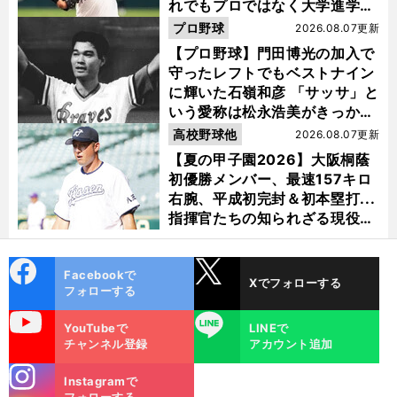
れでもプロではなく大学進学を
選ぶ理由
プロ野球
2026.08.07更新
【プロ野球】門田博光の加入で
守ったレフトでもベストナイン
に輝いた石嶺和彦 「サッサ」と
いう愛称は松永浩美がきっか
け？
高校野球他
2026.08.07更新
【夏の甲子園2026】大阪桐蔭
初優勝メンバー、最速157キロ
右腕、平成初完封＆初本塁打...
指揮官たちの知られざる現役時
代
cebo
X
Facebookで
Xでフォローする
ok
フォローする
uTube
LINE
YouTubeで
LINEで
チャンネル登録
アカウント追加
stagra
Instagramで
m