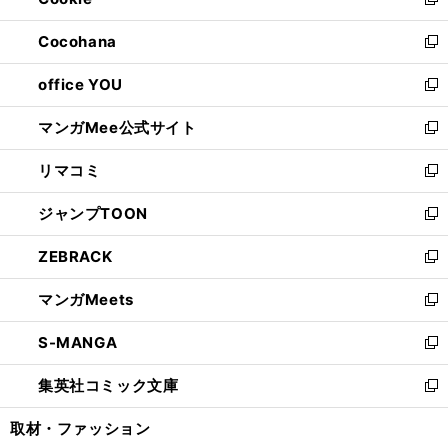
ィ
新
開
ウ
ン
し
Cocohana
く
で
ド
い
新
開
ウ
ウ
し
office YOU
く
で
ィ
い
新
開
ン
ウ
し
マンガMee公式サイト
く
ド
ィ
い
新
ウ
ン
ウ
し
リマコミ
で
ド
ィ
い
新
開
ウ
ン
ウ
し
ジャンプTOON
く
で
ド
ィ
い
新
開
ウ
ン
ウ
し
ZEBRACK
く
で
ド
ィ
い
新
開
ウ
ン
ウ
し
マンガMeets
く
で
ド
ィ
い
新
開
ウ
ン
ウ
し
S-MANGA
く
で
ド
ィ
い
新
開
ウ
ン
ウ
し
集英社コミック文庫
く
で
ド
ィ
い
新
開
ウ
ン
ウ
し
取材・ファッション
く
で
ド
ィ
い