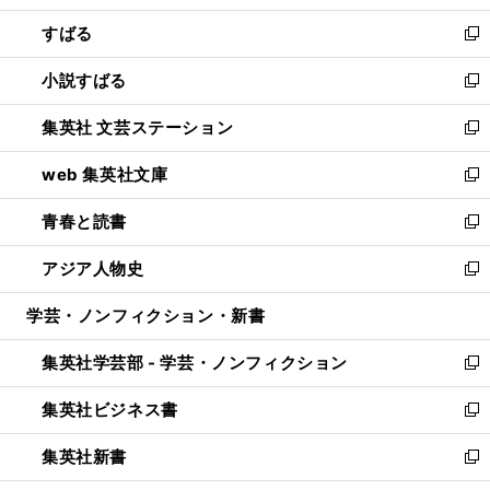
開
ウ
ン
すばる
く
で
ド
新
開
ウ
し
小説すばる
く
で
い
新
開
ウ
し
集英社 文芸ステーション
く
ィ
い
新
ン
ウ
し
web 集英社文庫
ド
ィ
い
新
ウ
ン
ウ
し
青春と読書
で
ド
ィ
い
新
開
ウ
ン
ウ
し
アジア人物史
く
で
ド
ィ
い
新
開
ウ
ン
ウ
し
学芸・ノンフィクション・新書
く
で
ド
ィ
い
開
ウ
ン
ウ
集英社学芸部 - 学芸・ノンフィクション
く
で
ド
ィ
新
開
ウ
ン
し
集英社ビジネス書
く
で
ド
い
新
開
ウ
ウ
し
集英社新書
く
で
ィ
い
新
開
ン
ウ
し