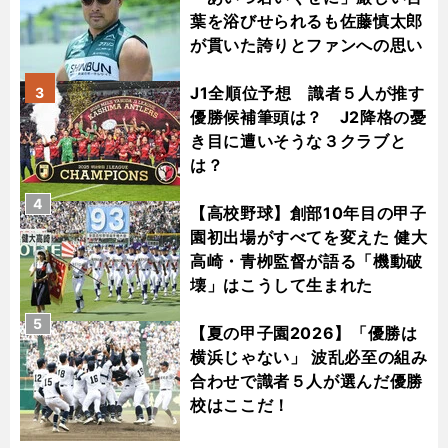
葉を浴びせられるも佐藤慎太郎
が貫いた誇りとファンへの思い
J1全順位予想 識者５人が推す
3
優勝候補筆頭は？ J2降格の憂
き目に遭いそうな３クラブと
は？
4
【高校野球】創部10年目の甲子
園初出場がすべてを変えた 健大
高崎・青栁監督が語る「機動破
壊」はこうして生まれた
5
【夏の甲子園2026】「優勝は
横浜じゃない」 波乱必至の組み
合わせで識者５人が選んだ優勝
校はここだ！