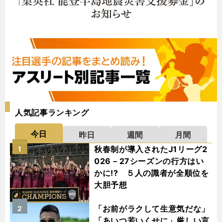
人気記事ランキング
今日
昨日
週間
月間
秋春制が導入されたJ1リーグ2
1
026－27シーズンの行方はい
かに!? ５人の識者が全順位を
大胆予想
「お前がラクして生意気だな」
2
「あいつ若いくせに」厳しい言