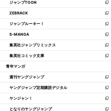
ジャンプTOON
く
で
ド
ィ
い
新
開
ウ
ン
ウ
し
ZEBRACK
く
で
ド
ィ
い
新
開
ウ
ン
ウ
し
ジャンプルーキー！
く
で
ド
ィ
い
新
開
ウ
ン
ウ
し
S-MANGA
く
で
ド
ィ
い
新
開
ウ
ン
ウ
し
集英社ジャンプリミックス
く
で
ド
ィ
い
新
開
ウ
ン
ウ
し
集英社コミック文庫
く
で
ド
ィ
い
新
開
ウ
ン
ウ
し
青年マンガ
く
で
ド
ィ
い
開
ウ
ン
ウ
週刊ヤングジャンプ
く
で
ド
ィ
新
開
ウ
ン
し
ヤングジャンプ定期購読デジタル
く
で
ド
い
新
開
ウ
ウ
し
ヤンジャン！
く
で
ィ
い
新
開
ン
ウ
し
となりのヤングジャンプ
く
ド
ィ
い
新