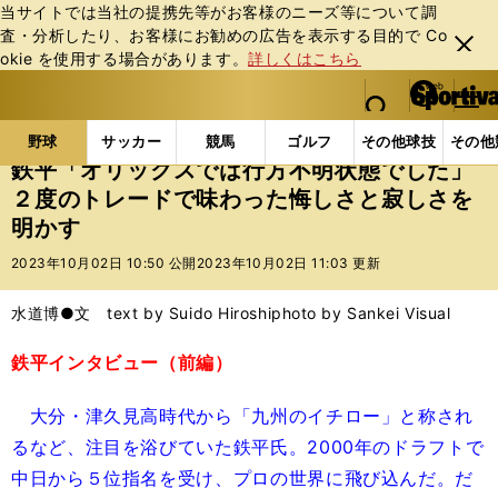
当サイトでは当社の提携先等がお客様のニーズ等について調
査・分析したり、お客様にお勧めの広告を表⽰する⽬的で Co
閉じ
okie を使⽤する場合があります。
詳しくはこちら
る
マイペ
web Sportiva (webスポルティーバ)
検索
メニュ
we
ー
野球の記事一覧
プロ野球
鉄平「オリックスでは行
b
ジ
野球
サッカー
競馬
ゴルフ
その他球技
その他
ス
鉄平「オリックスでは行方不明状態でした」
ポ
２度のトレードで味わった悔しさと寂しさを
ル
明かす
テ
ィ
2023年10月02日 10:50 公開
2023年10月02日 11:03 更新
ー
バ
水道博●文 text by Suido Hiroshi
photo by Sankei Visual
鉄平インタビュー（前編）
大分・津久見高時代から「九州のイチロー」と称され
るなど、注目を浴びていた鉄平氏。2000年のドラフトで
中日から５位指名を受け、プロの世界に飛び込んだ。だ