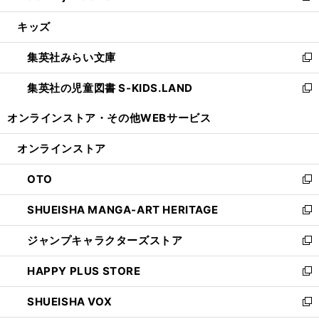
開
ウ
ン
ウ
し
キッズ
く
で
ド
ィ
い
開
ウ
ン
ウ
集英社みらい文庫
く
で
ド
ィ
新
開
ウ
ン
し
集英社の児童図書 S-KIDS.LAND
く
で
ド
い
新
開
ウ
ウ
し
オンラインストア・
その他WEBサービス
く
で
ィ
い
開
ン
ウ
オンラインストア
く
ド
ィ
ウ
ン
OTO
で
ド
新
開
ウ
し
SHUEISHA MANGA-ART HERITAGE
く
で
い
新
開
ウ
し
ジャンプキャラクターズストア
く
ィ
い
新
ン
ウ
し
HAPPY PLUS STORE
ド
ィ
い
新
ウ
ン
ウ
し
SHUEISHA VOX
で
ド
ィ
い
新
開
ウ
ン
ウ