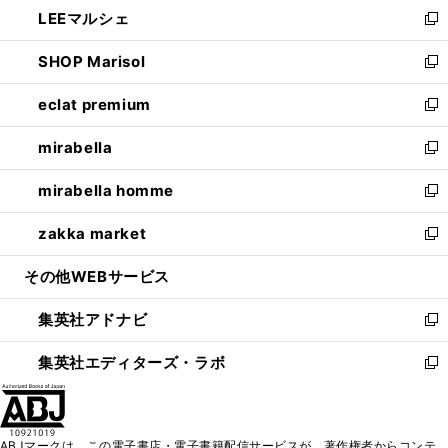
し
LEEマルシェ
く
で
ド
ィ
い
新
開
ウ
ン
ウ
し
SHOP Marisol
く
で
ド
ィ
い
新
開
ウ
ン
ウ
し
eclat premium
く
で
ド
ィ
い
新
開
ウ
ン
ウ
し
mirabella
く
で
ド
ィ
い
新
開
ウ
ン
ウ
し
mirabella homme
く
で
ド
ィ
い
新
開
ウ
ン
ウ
し
zakka market
く
で
ド
ィ
い
新
開
ウ
ン
ウ
し
その他WEBサービス
く
で
ド
ィ
い
開
ウ
ン
ウ
集英社アドナビ
く
で
ド
ィ
新
開
ウ
ン
し
集英社エディターズ・ラボ
く
で
ド
い
新
開
ウ
ウ
し
く
で
ィ
い
開
ン
ウ
ABJマークは、この電子書店・電子書籍配信サービスが、著作権者からコンテ
く