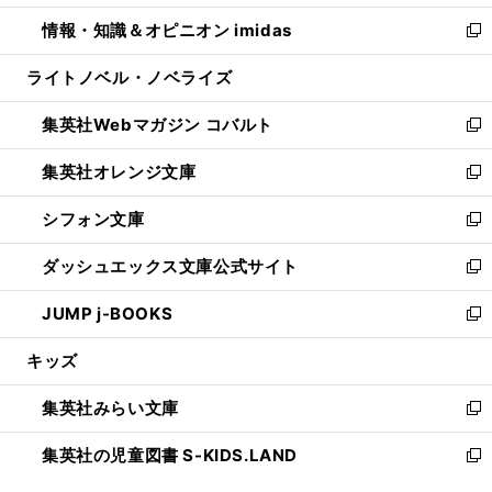
開
ウ
ン
ウ
し
情報・知識＆オピニオン imidas
く
で
ド
ィ
い
新
開
ウ
ン
ウ
し
ライトノベル・ノベライズ
く
で
ド
ィ
い
開
ウ
ン
ウ
集英社Webマガジン コバルト
く
で
ド
ィ
新
開
ウ
ン
し
集英社オレンジ文庫
く
で
ド
い
新
開
ウ
ウ
し
シフォン文庫
く
で
ィ
い
新
開
ン
ウ
し
ダッシュエックス文庫公式サイト
く
ド
ィ
い
新
ウ
ン
ウ
し
JUMP j-BOOKS
で
ド
ィ
い
新
開
ウ
ン
ウ
し
キッズ
く
で
ド
ィ
い
開
ウ
ン
ウ
集英社みらい文庫
く
で
ド
ィ
新
開
ウ
ン
し
集英社の児童図書 S-KIDS.LAND
く
で
ド
い
新
開
ウ
ウ
し