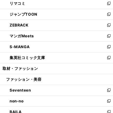
リマコミ
で
ド
ィ
い
新
開
ウ
ン
ウ
し
ジャンプTOON
く
で
ド
ィ
い
新
開
ウ
ン
ウ
し
ZEBRACK
く
で
ド
ィ
い
新
開
ウ
ン
ウ
し
マンガMeets
く
で
ド
ィ
い
新
開
ウ
ン
ウ
し
S-MANGA
く
で
ド
ィ
い
新
開
ウ
ン
ウ
し
集英社コミック文庫
く
で
ド
ィ
い
新
開
ウ
ン
ウ
し
取材・ファッション
く
で
ド
ィ
い
開
ウ
ン
ウ
ファッション・美容
く
で
ド
ィ
開
ウ
ン
Seventeen
く
で
ド
新
開
ウ
し
non-no
く
で
い
新
開
ウ
し
BAILA
く
ィ
い
新