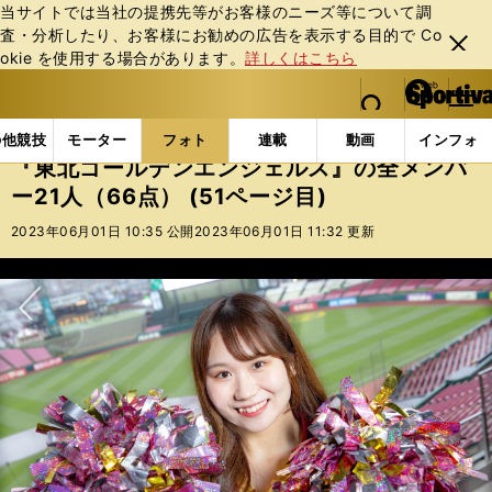
当サイトでは当社の提携先等がお客様のニーズ等について調
査・分析したり、お客様にお勧めの広告を表⽰する⽬的で Co
閉じ
okie を使⽤する場合があります。
詳しくはこちら
る
マイペ
web Sportiva (webスポルティーバ)
検索
メニュ
we
ー
フォトギャラリー
スポーツビーナスギャラリー
『東
b
ジ
の他競技
モーター
フォト
連載
動画
インフォ
ス
『東北ゴールデンエンジェルス』の全メンバ
ポ
ー21人（66点） (51ページ目)
ル
テ
2023年06月01日 10:35 公開
2023年06月01日 11:32 更新
ィ
ー
バ
次へ