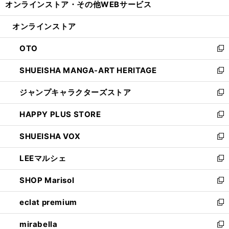
オンラインストア・
その他WEBサービス
く
で
ィ
い
開
ン
ウ
オンラインストア
く
ド
ィ
ウ
ン
OTO
で
ド
新
開
ウ
し
SHUEISHA MANGA-ART HERITAGE
く
で
い
新
開
ウ
し
ジャンプキャラクターズストア
く
ィ
い
新
ン
ウ
し
HAPPY PLUS STORE
ド
ィ
い
新
ウ
ン
ウ
し
SHUEISHA VOX
で
ド
ィ
い
新
開
ウ
ン
ウ
し
LEEマルシェ
く
で
ド
ィ
い
新
開
ウ
ン
ウ
し
SHOP Marisol
く
で
ド
ィ
い
新
開
ウ
ン
ウ
し
eclat premium
く
で
ド
ィ
い
新
開
ウ
ン
ウ
し
mirabella
く
で
ド
ィ
い
新