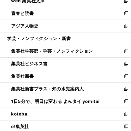
web 集英社文庫
ド
ィ
い
新
ウ
ン
ウ
し
青春と読書
で
ド
ィ
い
新
開
ウ
ン
ウ
し
アジア人物史
く
で
ド
ィ
い
新
開
ウ
ン
ウ
し
学芸・ノンフィクション・新書
く
で
ド
ィ
い
開
ウ
ン
ウ
集英社学芸部 - 学芸・ノンフィクション
く
で
ド
ィ
新
開
ウ
ン
し
集英社ビジネス書
く
で
ド
い
新
開
ウ
ウ
し
集英社新書
く
で
ィ
い
新
開
ン
ウ
し
集英社新書プラス - 知の水先案内人
く
ド
ィ
い
新
ウ
ン
ウ
し
1日5分で、明日は変わる よみタイ yomitai
で
ド
ィ
い
新
開
ウ
ン
ウ
し
kotoba
く
で
ド
ィ
い
新
開
ウ
ン
ウ
し
e!集英社
く
で
ド
ィ
い
新