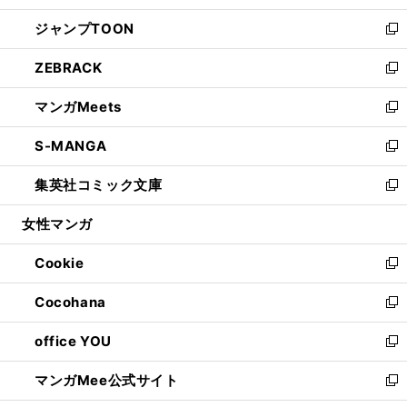
開
ウ
ン
ウ
し
ジャンプTOON
く
で
ド
ィ
い
新
開
ウ
ン
ウ
し
ZEBRACK
く
で
ド
ィ
い
新
開
ウ
ン
ウ
し
マンガMeets
く
で
ド
ィ
い
新
開
ウ
ン
ウ
し
S-MANGA
く
で
ド
ィ
い
新
開
ウ
ン
ウ
し
集英社コミック文庫
く
で
ド
ィ
い
新
開
ウ
ン
ウ
し
女性マンガ
く
で
ド
ィ
い
開
ウ
ン
ウ
Cookie
く
で
ド
ィ
新
開
ウ
ン
し
Cocohana
く
で
ド
い
新
開
ウ
ウ
し
office YOU
く
で
ィ
い
新
開
ン
ウ
し
マンガMee公式サイト
く
ド
ィ
い
新
ウ
ン
ウ
し