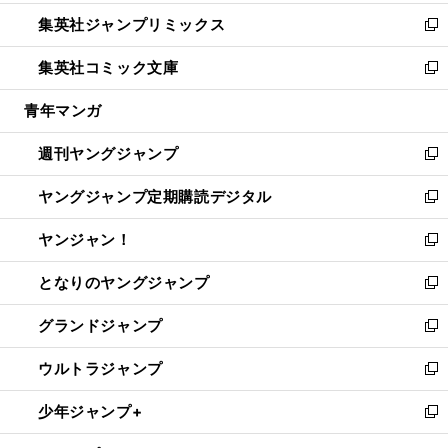
開
ウ
ン
ウ
し
集英社ジャンプリミックス
く
で
ド
ィ
い
新
開
ウ
ン
ウ
し
集英社コミック文庫
く
で
ド
ィ
い
新
開
ウ
ン
ウ
し
青年マンガ
く
で
ド
ィ
い
開
ウ
ン
ウ
週刊ヤングジャンプ
く
で
ド
ィ
新
開
ウ
ン
し
ヤングジャンプ定期購読デジタル
く
で
ド
い
新
開
ウ
ウ
し
ヤンジャン！
く
で
ィ
い
新
開
ン
ウ
し
となりのヤングジャンプ
く
ド
ィ
い
新
ウ
ン
ウ
し
グランドジャンプ
で
ド
ィ
い
新
開
ウ
ン
ウ
し
ウルトラジャンプ
く
で
ド
ィ
い
新
開
ウ
ン
ウ
し
少年ジャンプ+
く
で
ド
ィ
い
新
開
ウ
ン
ウ
し