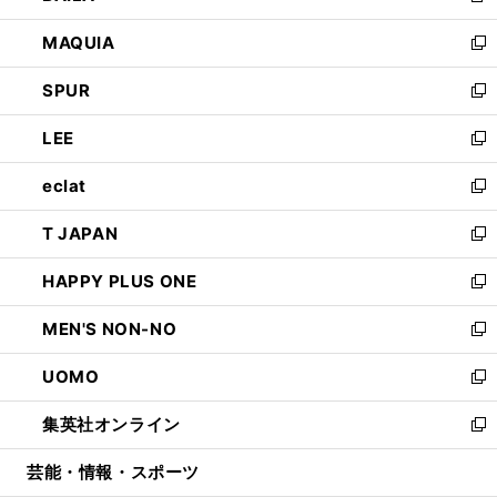
ン
ウ
し
MAQUIA
ド
ィ
い
新
ウ
ン
ウ
し
SPUR
で
ド
ィ
い
新
開
ウ
ン
ウ
し
LEE
く
で
ド
ィ
い
新
開
ウ
ン
ウ
し
eclat
く
で
ド
ィ
い
新
開
ウ
ン
ウ
し
T JAPAN
く
で
ド
ィ
い
新
開
ウ
ン
ウ
し
HAPPY PLUS ONE
く
で
ド
ィ
い
新
開
ウ
ン
ウ
し
MEN'S NON-NO
く
で
ド
ィ
い
新
開
ウ
ン
ウ
し
UOMO
く
で
ド
ィ
い
新
開
ウ
ン
ウ
し
集英社オンライン
く
で
ド
ィ
い
新
開
ウ
ン
ウ
し
芸能・情報・スポーツ
く
で
ド
ィ
い
開
ウ