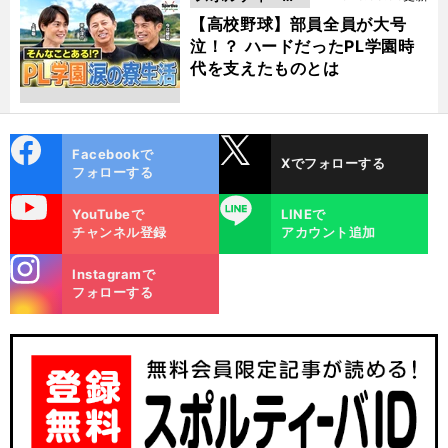
動画
【高校野球】部員全員が大号
泣！？ ハードだったPL学園時
代を支えたものとは
cebo
X
Facebookで
Xでフォローする
ok
フォローする
uTube
LINE
YouTubeで
LINEで
チャンネル登録
アカウント追加
stagra
Instagramで
m
フォローする