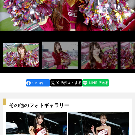
インタビュー記事&メンバー紹介ムービー＞＞
インタビュー記事&メンバー紹介ムービー＞＞
インタビュー記事&メンバー紹介ムービー＞＞
前へ
photo by Sano Takashi
photo by Sano Takashi
photo by Sano Takashi
AIMI
ASUKA
CHINAMI
HARU
HARUKA
HONOKA
KAHO
KANA
KIMIKA
KOHARU
KURARA
KURUMI
MEI
MOMOKA
NANA
NANAKA
NON
RUKA
SHION
SUZUKA
YUMIKA
いいね
Xでポストする
LINEで送る
line
faceboo
x
k
その他のフォトギャラリー