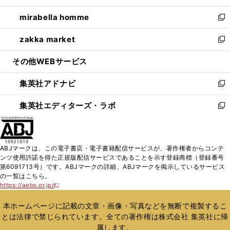
開
ウ
ン
ウ
し
mirabella homme
く
で
ド
ィ
い
新
開
ウ
ン
ウ
し
zakka market
く
で
ド
ィ
い
新
開
ウ
ン
ウ
し
その他WEBサービス
く
で
ド
ィ
い
開
ウ
ン
ウ
集英社アドナビ
く
で
ド
ィ
新
開
ウ
ン
し
集英社エディターズ・ラボ
く
で
ド
い
新
開
ウ
ウ
し
く
で
ィ
い
開
ン
ウ
ABJマークは、この電子書店・電子書籍配信サービスが、著作権者からコンテ
く
ド
ィ
ンツ使用許諾を得た正規版配信サービスであることを示す登録商標（登録番号
ウ
ン
第6091713号）です。ABJマークの詳細、ABJマークを掲示しているサービス
で
ド
の一覧はこちら。
開
ウ
https://aebs.or.jp/
新
く
で
し
い
開
本ホームページに記載の文章・画像・写真などを無断で複製するこ
ウ
く
とは法律で禁じられています。全ての著作権は株式会社 集英社に帰
ィ
属します。
ン