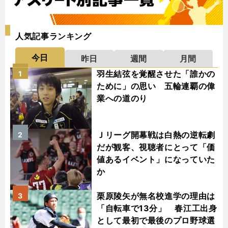
人気記事ランキング
今日
昨日
週間
月間
羽生結弦を覚醒させた「誰かの
1
ために」の思い 五輪連覇の偉
業への道のり
Ｊリーグ開幕戦は白熱の逆転劇
2
だが観客、視聴者にとって「価
値あるイベント」になっていた
か
栗原陵矢が無名校進学の理由は
3
「自転車で13分」 春江工出身
として最初で最後のプロ野球選