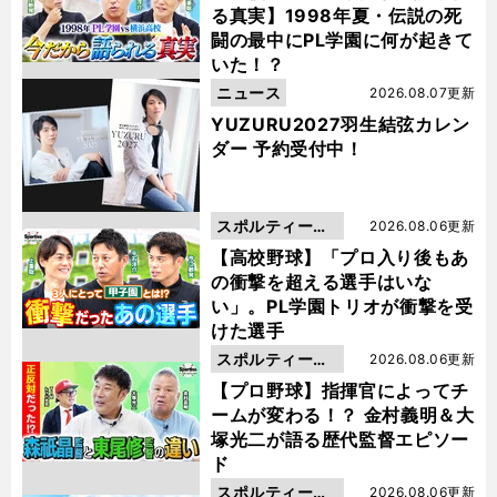
る真実】1998年夏・伝説の死
闘の最中にPL学園に何が起きて
いた！？
ニュース
2026.08.07更新
YUZURU2027羽生結弦カレン
ダー 予約受付中！
スポルティーバ
2026.08.06更新
動画
【高校野球】「プロ入り後もあ
の衝撃を超える選手はいな
い」。PL学園トリオが衝撃を受
けた選手
スポルティーバ
2026.08.06更新
動画
【プロ野球】指揮官によってチ
ームが変わる！？ 金村義明＆大
塚光二が語る歴代監督エピソー
ド
スポルティーバ
2026.08.06更新