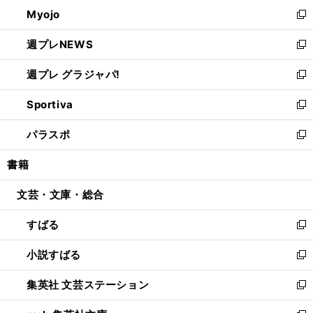
ン
ウ
Myojo
く
で
ド
ィ
新
開
ウ
ン
し
週プレNEWS
く
で
ド
い
新
開
ウ
ウ
し
週プレ グラジャパ!
く
で
ィ
い
新
開
ン
ウ
し
Sportiva
く
ド
ィ
い
新
ウ
ン
ウ
し
パラスポ
で
ド
ィ
い
新
開
ウ
ン
ウ
し
書籍
く
で
ド
ィ
い
開
ウ
ン
ウ
文芸・文庫・総合
く
で
ド
ィ
開
ウ
ン
すばる
く
で
ド
新
開
ウ
し
小説すばる
く
で
い
新
開
ウ
し
集英社 文芸ステーション
く
ィ
い
新
ン
ウ
し