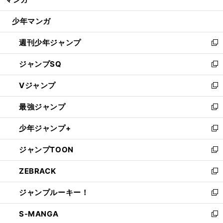
ド
閉
ウ
じ
少年マンガ
で
る
開
週刊少年ジャンプ
く
新
し
ジャンプSQ
い
新
ウ
し
Vジャンプ
ィ
い
新
ン
ウ
し
最強ジャンプ
ド
ィ
い
新
ウ
ン
ウ
し
少年ジャンプ+
で
ド
ィ
い
新
開
ウ
ン
ウ
し
ジャンプTOON
く
で
ド
ィ
い
新
開
ウ
ン
ウ
し
ZEBRACK
く
で
ド
ィ
い
新
開
ウ
ン
ウ
し
ジャンプルーキー！
く
で
ド
ィ
い
新
開
ウ
ン
ウ
し
S-MANGA
く
で
ド
ィ
い
新