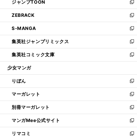
ジャンプTOON
く
で
ド
ィ
い
新
開
ウ
ン
ウ
し
ZEBRACK
く
で
ド
ィ
い
新
開
ウ
ン
ウ
し
S-MANGA
く
で
ド
ィ
い
新
開
ウ
ン
ウ
し
集英社ジャンプリミックス
く
で
ド
ィ
い
新
開
ウ
ン
ウ
し
集英社コミック文庫
く
で
ド
ィ
い
新
開
ウ
ン
ウ
し
少女マンガ
く
で
ド
ィ
い
開
ウ
ン
ウ
りぼん
く
で
ド
ィ
新
開
ウ
ン
し
マーガレット
く
で
ド
い
新
開
ウ
ウ
し
別冊マーガレット
く
で
ィ
い
新
開
ン
ウ
し
マンガMee公式サイト
く
ド
ィ
い
新
ウ
ン
ウ
し
リマコミ
で
ド
ィ
い
新