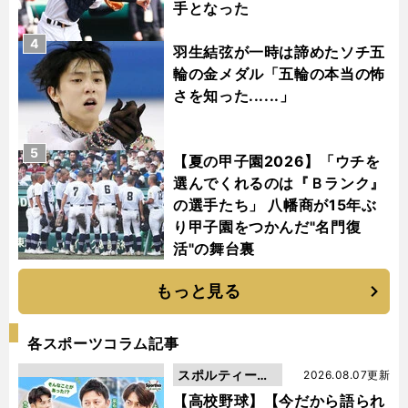
手となった
4
羽生結弦が一時は諦めたソチ五
輪の金メダル「五輪の本当の怖
さを知った......」
5
【夏の甲子園2026】「ウチを
選んでくれるのは『Ｂランク』
の選手たち」 八幡商が15年ぶ
り甲子園をつかんだ"名門復
活"の舞台裏
もっと見る
各スポーツコラム記事
スポルティーバ
2026.08.07更新
動画
【高校野球】【今だから語られ