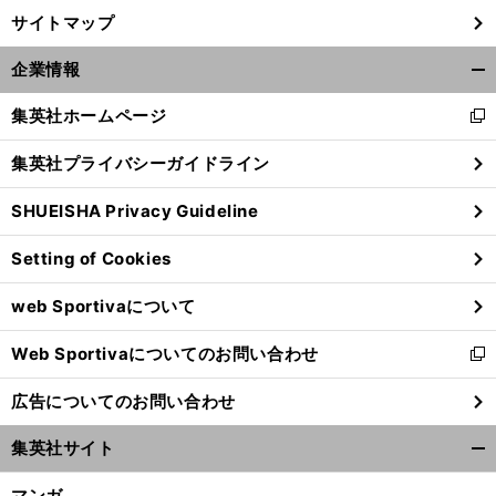
サイトマップ
企業情報
開
く/
集英社ホームページ
新
閉
し
じ
集英社プライバシーガイドライン
い
る
ウ
SHUEISHA Privacy Guideline
ィ
ン
Setting of Cookies
ド
ウ
web Sportivaについて
で
開
Web Sportivaについてのお問い合わせ
く
新
し
広告についてのお問い合わせ
い
ウ
集英社サイト
ィ
開
ン
く/
マンガ