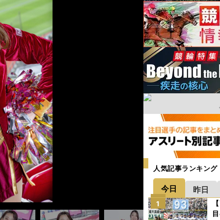
人気記事ランキング
今日
昨日
【
1
目