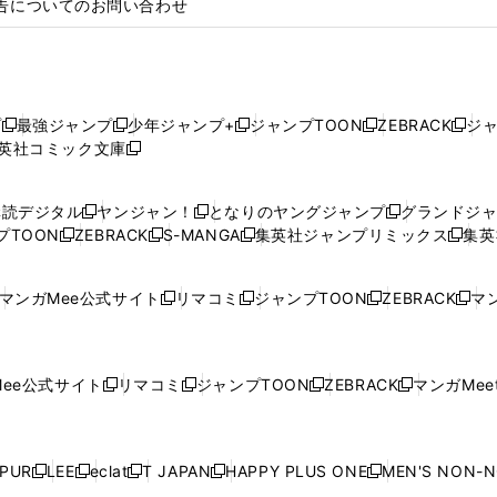
告についてのお問い合わせ
プ
最強ジャンプ
少年ジャンプ+
ジャンプTOON
ZEBRACK
ジ
新
新
新
新
新
英社コミック文庫
し
新
し
し
し
し
い
い
し
い
い
い
ウ
ウ
い
ウ
ウ
ウ
購読デジタル
ヤンジャン！
となりのヤングジャンプ
グランドジ
新
新
新
ィ
ィ
ウ
ィ
ィ
ィ
プTOON
ZEBRACK
S-MANGA
集英社ジャンプリミックス
集英
新
し
新
し
新
し
新
ン
ン
ィ
ン
ン
ン
し
い
し
い
し
い
し
ド
ド
ン
ド
ド
ド
い
ウ
い
ウ
い
ウ
い
ウ
ウ
ド
ウ
ウ
ウ
マンガMee公式サイト
リマコミ
ジャンプTOON
ZEBRACK
マン
新
新
新
新
ウ
ィ
ウ
ィ
ウ
ィ
ウ
で
で
ウ
で
で
で
し
し
し
し
し
ィ
ン
ィ
ン
ィ
ン
ィ
開
開
で
開
開
開
い
い
い
い
い
ン
ド
ン
ド
ン
ド
ン
く
く
開
く
く
く
ウ
ウ
ウ
ウ
ウ
ド
ウ
ド
ウ
ド
ウ
ド
ee公式サイト
リマコミ
ジャンプTOON
ZEBRACK
マンガMeet
く
新
新
新
新
ィ
ィ
ィ
ィ
ィ
ウ
で
ウ
で
ウ
で
ウ
し
し
し
し
ン
ン
ン
ン
ン
で
開
で
開
で
開
で
い
い
い
い
ド
ド
ド
ド
ド
開
く
開
く
開
く
開
ウ
ウ
ウ
ウ
ウ
ウ
ウ
ウ
ウ
PUR
LEE
eclat
T JAPAN
HAPPY PLUS ONE
MEN'S NON-
く
く
く
く
新
新
新
新
新
ィ
ィ
ィ
ィ
で
で
で
で
で