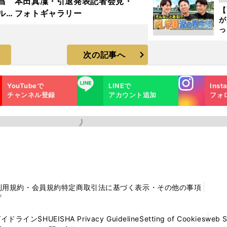
昌
本田真凜・引退発表記者会見・
ピ
【
ルド
フォトギャラリー
が
ラ
っ
た
次の記事へ
Instagra
LINE
YouTubeで
LINEで
Inst
m
チャンネル登録
アカウント追加
フォ
利用規約・会員規約
特定商取引法に基づく表示・その他の事項
プ
ガイドライン
SHUEISHA Privacy Guideline
Setting of Cookies
web 