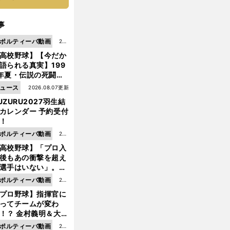
事
ポルティーバ動画
202
高校野球】【今だか
6.0
語られる真実】199
8.0
年夏・伝説の死闘の
7更
中にPL学園に何が起
ュース
2026.08.07更新
新
ていた！？
UZURU2027羽生結
カレンダー 予約受付
！
ポルティーバ動画
202
高校野球】「プロ入
6.0
後もあの衝撃を超え
8.0
選手はいない」。PL
6更
園トリオが衝撃を受
ポルティーバ動画
202
新
た選手
プロ野球】指揮官に
6.0
ってチームが変わ
8.0
！？ 金村義明＆大塚
6更
二が語る歴代監督エ
ポルティーバ動画
202