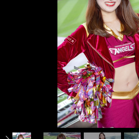
インタビュー記事&メンバー紹介ムービー＞＞
インタビュー記事&メンバー紹介ムービー＞＞
インタビュー記事&メンバー紹介ムービー＞＞
前へ
photo by Sano Takashi
photo by Sano Takashi
photo by Sano Takashi
AIMI
ASUKA
CHINAMI
HARU
HARUKA
HONOKA
KAHO
KANA
KIMIKA
KOHARU
KURARA
KURUMI
MEI
MOMOKA
NANA
NANAKA
NON
RUKA
SHION
SUZUKA
YUMIKA