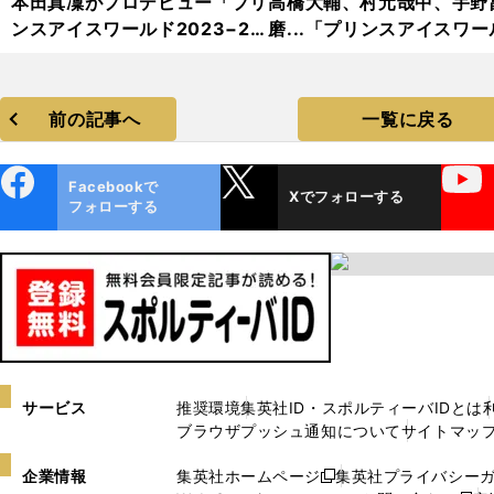
本田真凜がプロデビュー「プリ
高橋大輔、村元哉中、宇野
ンスアイスワールド2023−20
磨...「プリンスアイスワー
24」フォトギャラリー
2023−2024」フォトギャ
リー
前の記事へ
一覧に戻る
ebo
X
YouTube
Facebookで
Xでフォローする
ok
フォローする
サービス
推奨環境
集英社ID・スポルティーバIDとは
ブラウザプッシュ通知について
サイトマッ
企業情報
集英社ホームページ
集英社プライバシー
新