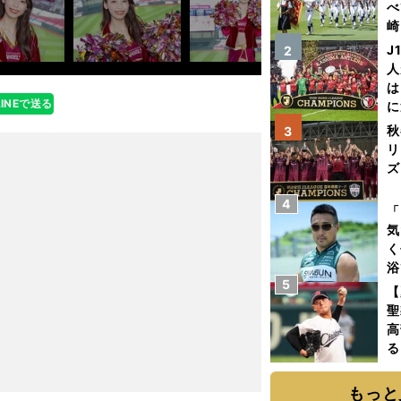
べ
崎
「
J
2
て
人
は
LINEで送る
に
と
秋
3
リ
ズ
4
を
「
気
く
浴
5
太
【
ァ
聖
高
る
ト
く
もっと