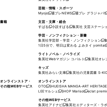
し
新
し
し
し
ン
ィ
ン
ン
開
で
開
で
い
し
い
い
い
ド
ン
ド
ド
芸能・情報・スポーツ
く
開
く
開
ウ
い
ウ
ウ
ウ
ウ
ド
ウ
ウ
Myojo
週プレNEWS
週プレ グラジャパ!
く
く
新
新
新
ィ
ウ
ィ
ィ
ィ
で
ウ
で
で
し
し
ン
ィ
ン
ン
ン
書籍
文芸・文庫・総合
開
で
開
開
い
い
ド
ン
ド
ド
ド
すばる
小説すばる
集英社 文芸ステーシ
く
開
く
く
新
新
ウ
ウ
ウ
ド
ウ
ウ
ウ
く
し
し
ィ
ィ
学芸・ノンフィクション・新書
で
ウ
で
で
で
い
い
ン
ン
集英社学芸部 - 学芸・ノンフィクション
開
で
開
開
開
新
ウ
ウ
ド
ド
1日5分で、明日は変わる よみタイ yomitai
く
開
く
く
く
し
新
ィ
ィ
ウ
ウ
く
い
ン
ン
ライトノベル・ノベライズ
で
で
ウ
ド
ド
集英社Webマガジン コバルト
集英社オレ
開
開
新
ィ
ウ
ウ
く
く
し
ン
キッズ
で
で
い
ド
集英社みらい文庫
集英社の児童図書 S-KID
開
開
新
ウ
ウ
く
く
し
ィ
オンラインストア・
オンラインストア
で
い
ン
その他WEBサービス
OTO
SHUEISHA MANGA-ART HERITAGE
開
新
ウ
ド
LEEマルシェ
SHOP Marisol
eclat prem
く
し
新
新
ィ
ウ
い
し
し
ン
その他WEBサービス
で
ウ
い
い
ド
集英社アドナビ
集英社エディターズ・ラ
開
新