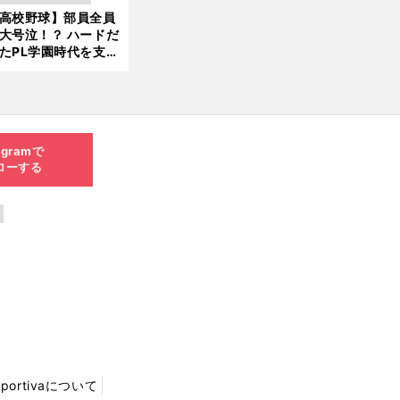
新
ソード
高校野球】部員全員
6.0
大号泣！？ ハードだ
8.0
たPL学園時代を支え
6更
ものとは
新
agramで
ローする
Sportivaについて