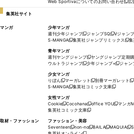
Web Sportivaについてのお問い合わせ
広
し
新
い
し
集英社サイト
ウ
い
ィ
ウ
マンガ
少年マンガ
ン
ィ
週刊少年ジャンプ
ジャンプSQ
Vジャン
ド
ン
新
新
S-MANGA
集英社ジャンプリミックス
集
ウ
ド
新
し
し
新
で
ウ
し
い
い
し
青年マンガ
開
で
い
ウ
ウ
い
週刊ヤングジャンプ
ヤングジャンプ定期
新
く
開
ウ
ィ
ィ
ウ
ウルトラジャンプ
少年ジャンプ+
ジャン
新
し
新
く
ィ
ン
ン
ィ
し
い
し
ン
ド
ド
ン
少女マンガ
い
ウ
い
ド
ウ
ウ
ド
りぼん
マーガレット
別冊マーガレット
新
新
新
ウ
ィ
ウ
ウ
で
で
ウ
S-MANGA
集英社コミック文庫
し
新
し
新
ィ
ン
ィ
で
開
開
で
い
し
い
し
ン
ド
ン
女性マンガ
開
く
く
開
ウ
い
ウ
い
ド
ウ
ド
Cookie
Cocohana
office YOU
マンガM
く
く
新
新
新
ィ
ウ
ィ
ウ
ウ
で
ウ
集英社コミック文庫
し
新
し
し
ン
ィ
ン
ィ
で
開
で
い
し
い
い
ド
ン
ド
ン
取材・ファッション
ファッション・美容
開
く
開
ウ
い
ウ
ウ
ウ
ド
ウ
ド
Seventeen
non-no
BAILA
MAQUIA
S
く
く
新
新
新
新
ィ
ウ
ィ
ィ
で
ウ
で
ウ
集英社オンライン