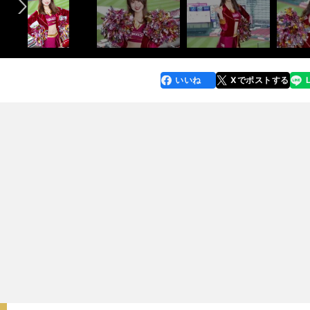
いいね
Xでポストする
line
faceboo
x
k