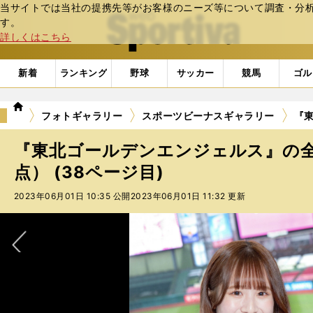
当サイトでは当社の提携先等がお客様のニーズ等について調査・分析し
web Sportiva (webスポルティーバ)
す。
詳しくはこちら
新着
ランキング
野球
サッカー
競馬
ゴル
we
フォトギャラリー
スポーツビーナスギャラリー
『東
b
ス
『東北ゴールデンエンジェルス』の全
ポ
ル
点） (38ページ目)
テ
2023年06月01日 10:35 公開
2023年06月01日 11:32 更新
ィ
ー
バ
次へ