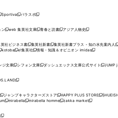
し
し
し
し
し
ン
ン
ン
ン
開
開
開
開
開
い
い
い
い
い
ド
ド
ド
ド
く
く
く
く
く
ウ
ウ
ウ
ウ
ウ
ウ
ウ
ウ
ウ
Sportiva
パラスポ
新
新
ィ
ィ
ィ
ィ
ィ
で
で
で
で
し
し
し
ン
ン
ン
ン
ン
開
開
開
開
い
い
い
ド
ド
ド
ド
ド
ョン
web 集英社文庫
青春と読書
アジア人物史
く
く
く
く
新
新
新
新
ウ
ウ
ウ
ウ
ウ
ウ
ウ
ウ
し
し
し
し
ィ
ィ
ィ
で
で
で
で
で
い
い
い
い
ン
ン
ン
集英社ビジネス書
集英社新書
集英社新書プラス - 知の水先案内人
開
開
開
開
開
新
新
新
ウ
ウ
ウ
ウ
ド
ド
ド
kotoba
e!集英社
情報・知識＆オピニオン imidas
く
く
く
く
く
新
し
新
し
新
ィ
ィ
ィ
ィ
ウ
ウ
ウ
し
し
い
し
い
し
ン
ン
ン
ン
で
で
で
い
い
ウ
い
ウ
い
ド
ド
ド
ド
ンジ文庫
シフォン文庫
ダッシュエックス文庫公式サイト
JUMP 
開
開
開
新
新
新
ウ
ウ
ィ
ウ
ィ
ウ
ウ
ウ
ウ
ウ
く
く
く
し
し
し
ィ
ィ
ン
ィ
ン
ィ
で
で
で
で
い
い
い
ン
ン
ド
ン
ド
ン
S.LAND
開
開
開
開
新
ウ
ウ
ウ
ド
ド
ウ
ド
ウ
ド
く
く
く
く
し
ィ
ィ
ィ
ウ
ウ
で
ウ
で
ウ
い
ン
ン
ン
ジャンプキャラクターズストア
HAPPY PLUS STORE
SHUEIS
で
で
開
で
開
で
新
新
新
ウ
ド
ド
ド
ium
mirabella
mirabella homme
zakka market
開
開
く
開
く
開
し
新
新
新
し
新
し
ィ
ウ
ウ
ウ
く
く
く
く
い
し
し
い
し
し
い
ン
で
で
で
ウ
い
い
ウ
い
い
ウ
ド
ボ
開
開
開
新