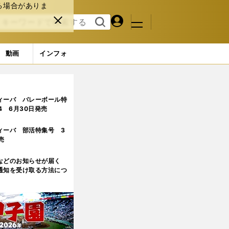
る場合がありま
マイペ
閉じ
検索
メニュ
ー
る
す
ジ
る
動画
インフォ
目)
ィーバ バレーボール特
.4 6月30日発売
ィーバ 部活特集号 3
売
などのお知らせが届く
通知を受け取る方法につ