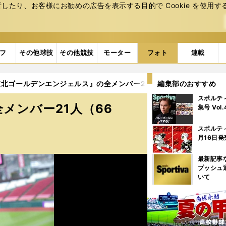
たり、お客様にお勧めの広告を表⽰する⽬的で Cookie を使⽤す
フ
その他球技
その他競技
モーター
フォト
連載
北ゴールデンエンジェルス』の全メンバー21人（66点） (38ページ
編集部のおすすめ
スポルテ
メンバー21人（66
集号 Vol
スポルテ
月16日発
最新記事
プッシュ
いて