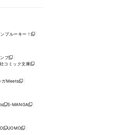
ャンプルーキー！
新
し
い
ウ
ャンプ
新
ィ
社コミック文庫
し
新
ン
い
し
ド
ウ
い
ウ
ガMeets
新
ィ
ウ
で
し
ン
ィ
開
い
ド
ン
く
ウ
ウ
ド
s
S-MANGA
新
新
ィ
で
ウ
し
し
ン
開
で
い
い
ド
く
開
ウ
ウ
ウ
NO
UOMO
く
新
新
ィ
ィ
で