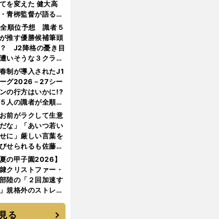
てを変えた 健大高
・青栁監督が語る
機動破壊」はこうし
1全順位予想 識者５
生まれた
が推す優勝候補筆頭
？ J2降格の憂き目
遭いそうな３クラブ
は？
春制が導入されたJ1
ーグ2026－27シー
ンの行方はいかに!?
５人の識者が全順位
大胆予想
お前がラクして生意
だな」「あいつ若い
せに」厳しい言葉を
びせられるも佐藤慎
郎が貫いた誇りとフ
夏の甲子園2026】
ンへの思い
隷クリストファー・
部陸の「２回加速す
」規格外のストレー
 それでもプロではな
大学進学を選ぶ理由
見る