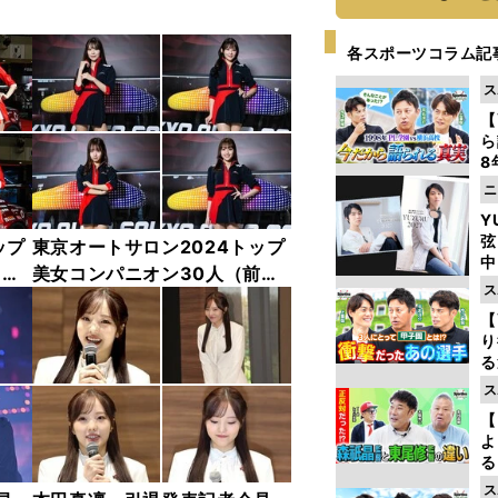
各スポーツコラム記
ス
【
ら
8
最
ニ
き
Y
弦
ップ
東京オートサロン2024トップ
中
中
美女コンパニオン30人（前
ス
編）「全身フォト」
【
り
る
学
ス
け
【
よ
る
光
ス