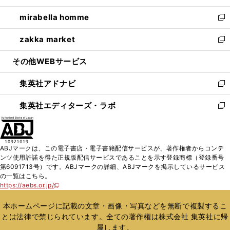
開
ウ
ン
ウ
し
mirabella homme
く
で
ド
ィ
い
新
開
ウ
ン
ウ
し
zakka market
く
で
ド
ィ
い
新
開
ウ
ン
ウ
し
その他WEBサービス
く
で
ド
ィ
い
開
ウ
ン
ウ
集英社アドナビ
く
で
ド
ィ
新
開
ウ
ン
し
集英社エディターズ・ラボ
く
で
ド
い
新
開
ウ
ウ
し
く
で
ィ
い
開
ン
ウ
ABJマークは、この電子書店・電子書籍配信サービスが、著作権者からコンテ
く
ド
ィ
ンツ使用許諾を得た正規版配信サービスであることを示す登録商標（登録番号
ウ
ン
第6091713号）です。ABJマークの詳細、ABJマークを掲示しているサービス
で
ド
の一覧はこちら。
開
ウ
https://aebs.or.jp/
新
く
で
し
い
開
本ホームページに記載の文章・画像・写真などを無断で複製するこ
ウ
く
とは法律で禁じられています。全ての著作権は株式会社 集英社に帰
ィ
属します。
ン