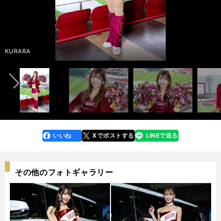
インタビュー記事&メンバー紹介ムービー＞＞
インタビュー記事&メンバー紹介ムービー＞＞
インタビュー記事&メンバー紹介ムービー＞＞
前へ
photo by Sano Takashi
photo by Sano Takashi
photo by Sano Takashi
AIMI
ASUKA
CHINAMI
HARU
HARUKA
HONOKA
KAHO
KANA
KIMIKA
KOHARU
KURARA
KURUMI
MEI
MOMOKA
NANA
NANAKA
NON
RUKA
SHION
SUZUKA
YUMIKA
いいね
Xでポストする
LINEで送る
line
faceboo
x
k
その他のフォトギャラリー