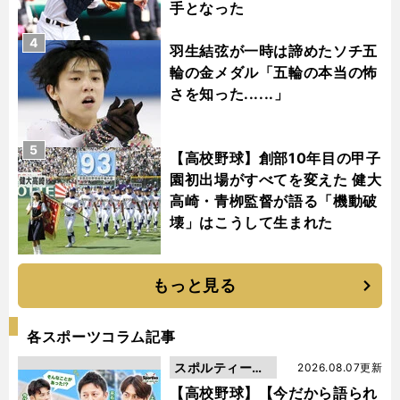
手となった
4
羽生結弦が一時は諦めたソチ五
輪の金メダル「五輪の本当の怖
さを知った......」
5
【高校野球】創部10年目の甲子
園初出場がすべてを変えた 健大
高崎・青栁監督が語る「機動破
壊」はこうして生まれた
もっと見る
各スポーツコラム記事
スポルティーバ
2026.08.07更新
動画
【高校野球】【今だから語られ