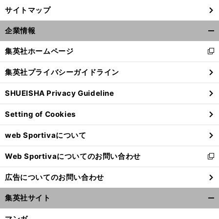
サイトマップ
企業情報
開
く/
集英社ホームページ
新
閉
し
じ
集英社プライバシーガイドライン
い
る
ウ
SHUEISHA Privacy Guideline
ィ
ン
Setting of Cookies
ド
ウ
web Sportivaについて
で
開
Web Sportivaについてのお問い合わせ
く
新
し
広告についてのお問い合わせ
い
ウ
集英社サイト
ィ
開
ン
く/
マンガ