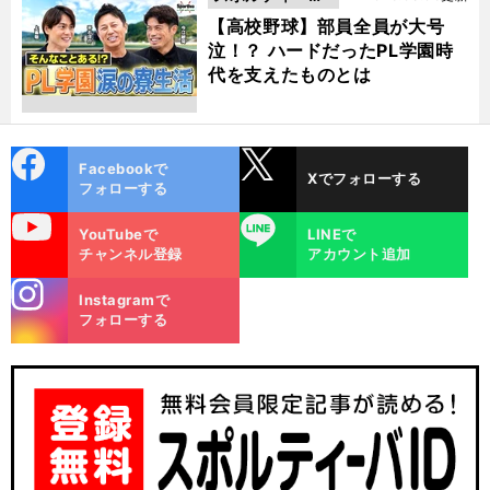
動画
【高校野球】部員全員が大号
泣！？ ハードだったPL学園時
代を支えたものとは
cebo
X
Facebookで
Xでフォローする
ok
フォローする
uTube
LINE
YouTubeで
LINEで
チャンネル登録
アカウント追加
stagra
Instagramで
m
フォローする