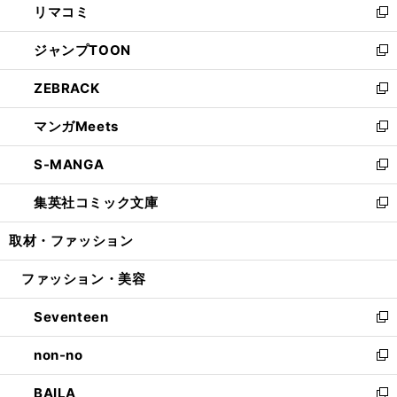
リマコミ
で
ド
ィ
い
新
開
ウ
ン
ウ
し
ジャンプTOON
く
で
ド
ィ
い
新
開
ウ
ン
ウ
し
ZEBRACK
く
で
ド
ィ
い
新
開
ウ
ン
ウ
し
マンガMeets
く
で
ド
ィ
い
新
開
ウ
ン
ウ
し
S-MANGA
く
で
ド
ィ
い
新
開
ウ
ン
ウ
し
集英社コミック文庫
く
で
ド
ィ
い
新
開
ウ
ン
ウ
し
取材・ファッション
く
で
ド
ィ
い
開
ウ
ン
ウ
ファッション・美容
く
で
ド
ィ
開
ウ
ン
Seventeen
く
で
ド
新
開
ウ
し
non-no
く
で
い
新
開
ウ
し
BAILA
く
ィ
い
新