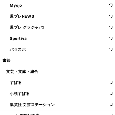
ン
ウ
Myojo
く
で
ド
ィ
新
開
ウ
ン
し
週プレNEWS
く
で
ド
い
新
開
ウ
ウ
し
週プレ グラジャパ!
く
で
ィ
い
新
開
ン
ウ
し
Sportiva
く
ド
ィ
い
新
ウ
ン
ウ
し
パラスポ
で
ド
ィ
い
新
開
ウ
ン
ウ
し
書籍
く
で
ド
ィ
い
開
ウ
ン
ウ
文芸・文庫・総合
く
で
ド
ィ
開
ウ
ン
すばる
く
で
ド
新
開
ウ
し
小説すばる
く
で
い
新
開
ウ
し
集英社 文芸ステーション
く
ィ
い
新
ン
ウ
し