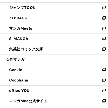
開
ウ
ン
ウ
し
ジャンプTOON
く
で
ド
ィ
い
新
開
ウ
ン
ウ
し
ZEBRACK
く
で
ド
ィ
い
新
開
ウ
ン
ウ
し
マンガMeets
く
で
ド
ィ
い
新
開
ウ
ン
ウ
し
S-MANGA
く
で
ド
ィ
い
新
開
ウ
ン
ウ
し
集英社コミック文庫
く
で
ド
ィ
い
新
開
ウ
ン
ウ
し
女性マンガ
く
で
ド
ィ
い
開
ウ
ン
ウ
Cookie
く
で
ド
ィ
新
開
ウ
ン
し
Cocohana
く
で
ド
い
新
開
ウ
ウ
し
office YOU
く
で
ィ
い
新
開
ン
ウ
し
マンガMee公式サイト
く
ド
ィ
い
新
ウ
ン
ウ
し