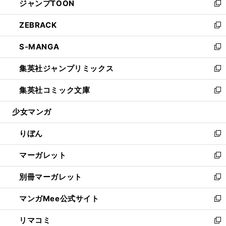
ジャンプTOON
く
で
ド
ィ
い
新
開
ウ
ン
ウ
し
ZEBRACK
く
で
ド
ィ
い
新
開
ウ
ン
ウ
し
S-MANGA
く
で
ド
ィ
い
新
開
ウ
ン
ウ
し
集英社ジャンプリミックス
く
で
ド
ィ
い
新
開
ウ
ン
ウ
し
集英社コミック文庫
く
で
ド
ィ
い
新
開
ウ
ン
ウ
し
少女マンガ
く
で
ド
ィ
い
開
ウ
ン
ウ
りぼん
く
で
ド
ィ
新
開
ウ
ン
し
マーガレット
く
で
ド
い
新
開
ウ
ウ
し
別冊マーガレット
く
で
ィ
い
新
開
ン
ウ
し
マンガMee公式サイト
く
ド
ィ
い
新
ウ
ン
ウ
し
リマコミ
で
ド
ィ
い
新