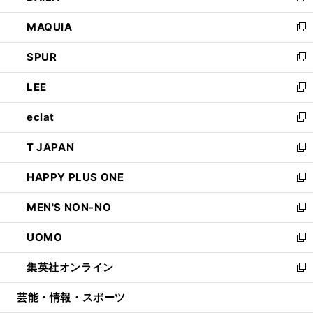
ン
ウ
し
MAQUIA
ド
ィ
い
新
ウ
ン
ウ
し
SPUR
で
ド
ィ
い
新
開
ウ
ン
ウ
し
LEE
く
で
ド
ィ
い
新
開
ウ
ン
ウ
し
eclat
く
で
ド
ィ
い
新
開
ウ
ン
ウ
し
T JAPAN
く
で
ド
ィ
い
新
開
ウ
ン
ウ
し
HAPPY PLUS ONE
く
で
ド
ィ
い
新
開
ウ
ン
ウ
し
MEN'S NON-NO
く
で
ド
ィ
い
新
開
ウ
ン
ウ
し
UOMO
く
で
ド
ィ
い
新
開
ウ
ン
ウ
し
集英社オンライン
く
で
ド
ィ
い
新
開
ウ
ン
ウ
し
芸能・情報・スポーツ
く
で
ド
ィ
い
開
ウ