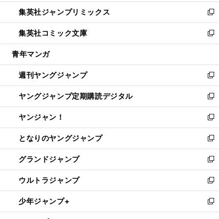
開
ウ
ン
ウ
し
集英社ジャンプリミックス
く
で
ド
ィ
い
新
開
ウ
ン
ウ
し
集英社コミック文庫
く
で
ド
ィ
い
新
開
ウ
ン
ウ
し
青年マンガ
く
で
ド
ィ
い
開
ウ
ン
ウ
週刊ヤングジャンプ
く
で
ド
ィ
新
開
ウ
ン
し
ヤングジャンプ定期購読デジタル
く
で
ド
い
新
開
ウ
ウ
し
ヤンジャン！
く
で
ィ
い
新
開
ン
ウ
し
となりのヤングジャンプ
く
ド
ィ
い
新
ウ
ン
ウ
し
グランドジャンプ
で
ド
ィ
い
新
開
ウ
ン
ウ
し
ウルトラジャンプ
く
で
ド
ィ
い
新
開
ウ
ン
ウ
し
少年ジャンプ+
く
で
ド
ィ
い
新
開
ウ
ン
ウ
し