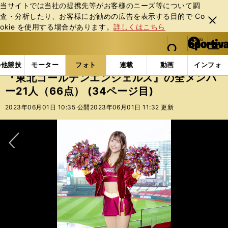
当サイトでは当社の提携先等がお客様のニーズ等について調
査・分析したり、お客様にお勧めの広告を表⽰する⽬的で Co
閉じ
okie を使⽤する場合があります。
詳しくはこちら
る
マイペ
web Sportiva (webスポルティーバ)
検索
メニュ
we
ー
フォトギャラリー
スポーツビーナスギャラリー
『東
b
ジ
の他競技
モーター
フォト
連載
動画
インフォ
ス
『東北ゴールデンエンジェルス』の全メンバ
ポ
ー21人（66点） (34ページ目)
ル
テ
2023年06月01日 10:35 公開
2023年06月01日 11:32 更新
ィ
ー
バ
次へ