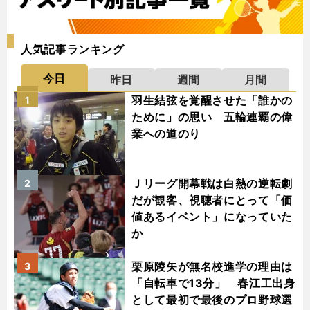
人気記事ランキング
今日
昨日
週間
月間
羽生結弦を覚醒させた「誰かの
1
ために」の思い 五輪連覇の偉
業への道のり
Ｊリーグ開幕戦は白熱の逆転劇
2
だが観客、視聴者にとって「価
値あるイベント」になっていた
か
栗原陵矢が無名校進学の理由は
3
「自転車で13分」 春江工出身
として最初で最後のプロ野球選