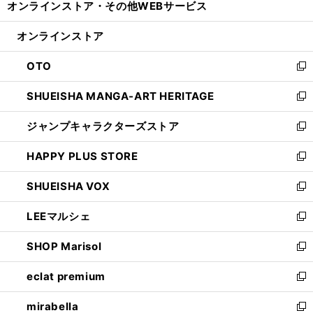
オンラインストア・
その他WEBサービス
く
で
ィ
い
開
ン
ウ
オンラインストア
く
ド
ィ
ウ
ン
OTO
で
ド
新
開
ウ
し
SHUEISHA MANGA-ART HERITAGE
く
で
い
新
開
ウ
し
ジャンプキャラクターズストア
く
ィ
い
新
ン
ウ
し
HAPPY PLUS STORE
ド
ィ
い
新
ウ
ン
ウ
し
SHUEISHA VOX
で
ド
ィ
い
新
開
ウ
ン
ウ
し
LEEマルシェ
く
で
ド
ィ
い
新
開
ウ
ン
ウ
し
SHOP Marisol
く
で
ド
ィ
い
新
開
ウ
ン
ウ
し
eclat premium
く
で
ド
ィ
い
新
開
ウ
ン
ウ
し
mirabella
く
で
ド
ィ
い
新