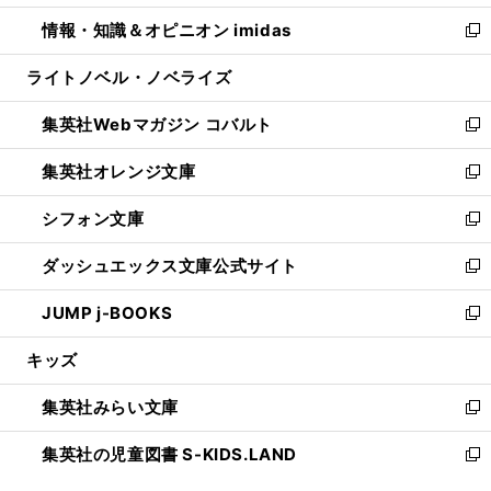
開
ウ
ン
ウ
し
情報・知識＆オピニオン imidas
く
で
ド
ィ
い
新
開
ウ
ン
ウ
し
ライトノベル・ノベライズ
く
で
ド
ィ
い
開
ウ
ン
ウ
集英社Webマガジン コバルト
く
で
ド
ィ
新
開
ウ
ン
し
集英社オレンジ文庫
く
で
ド
い
新
開
ウ
ウ
し
シフォン文庫
く
で
ィ
い
新
開
ン
ウ
し
ダッシュエックス文庫公式サイト
く
ド
ィ
い
新
ウ
ン
ウ
し
JUMP j-BOOKS
で
ド
ィ
い
新
開
ウ
ン
ウ
し
キッズ
く
で
ド
ィ
い
開
ウ
ン
ウ
集英社みらい文庫
く
で
ド
ィ
新
開
ウ
ン
し
集英社の児童図書 S-KIDS.LAND
く
で
ド
い
新
開
ウ
ウ
し