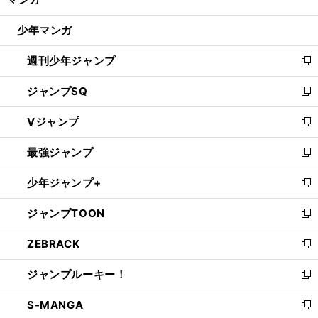
ド
閉
ウ
じ
少年マンガ
で
る
開
週刊少年ジャンプ
く
新
し
ジャンプSQ
い
新
ウ
し
Vジャンプ
ィ
い
新
ン
ウ
し
最強ジャンプ
ド
ィ
い
新
ウ
ン
ウ
し
少年ジャンプ+
で
ド
ィ
い
新
開
ウ
ン
ウ
し
ジャンプTOON
く
で
ド
ィ
い
新
開
ウ
ン
ウ
し
ZEBRACK
く
で
ド
ィ
い
新
開
ウ
ン
ウ
し
ジャンプルーキー！
く
で
ド
ィ
い
新
開
ウ
ン
ウ
し
S-MANGA
く
で
ド
ィ
い
新