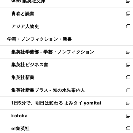
web 集英社文庫
ド
ィ
い
新
ウ
ン
ウ
し
青春と読書
で
ド
ィ
い
新
開
ウ
ン
ウ
し
アジア人物史
く
で
ド
ィ
い
新
開
ウ
ン
ウ
し
学芸・ノンフィクション・新書
く
で
ド
ィ
い
開
ウ
ン
ウ
集英社学芸部 - 学芸・ノンフィクション
く
で
ド
ィ
新
開
ウ
ン
し
集英社ビジネス書
く
で
ド
い
新
開
ウ
ウ
し
集英社新書
く
で
ィ
い
新
開
ン
ウ
し
集英社新書プラス - 知の水先案内人
く
ド
ィ
い
新
ウ
ン
ウ
し
1日5分で、明日は変わる よみタイ yomitai
で
ド
ィ
い
新
開
ウ
ン
ウ
し
kotoba
く
で
ド
ィ
い
新
開
ウ
ン
ウ
し
e!集英社
く
で
ド
ィ
い
新