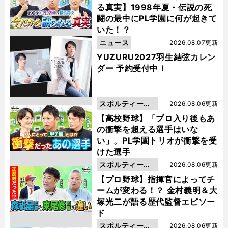
る真実】1998年夏・伝説の死
闘の最中にPL学園に何が起きて
いた！？
ニュース
2026.08.07更新
YUZURU2027羽生結弦カレン
ダー 予約受付中！
スポルティーバ
2026.08.06更新
動画
【高校野球】「プロ入り後もあ
の衝撃を超える選手はいな
い」。PL学園トリオが衝撃を受
けた選手
スポルティーバ
2026.08.06更新
動画
【プロ野球】指揮官によってチ
ームが変わる！？ 金村義明＆大
塚光二が語る歴代監督エピソー
ド
スポルティーバ
2026.08.06更新