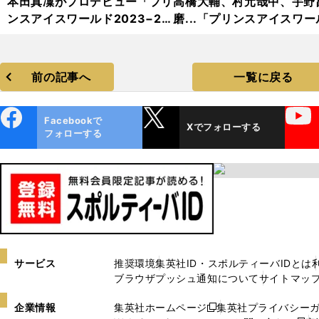
本田真凜がプロデビュー「プリ
高橋大輔、村元哉中、宇野
ンスアイスワールド2023−20
磨...「プリンスアイスワー
24」フォトギャラリー
2023−2024」フォトギャ
リー
前の記事へ
一覧に戻る
ebo
X
YouTube
Facebookで
Xでフォローする
ok
フォローする
サービス
推奨環境
集英社ID・スポルティーバIDとは
ブラウザプッシュ通知について
サイトマッ
企業情報
集英社ホームページ
集英社プライバシー
新