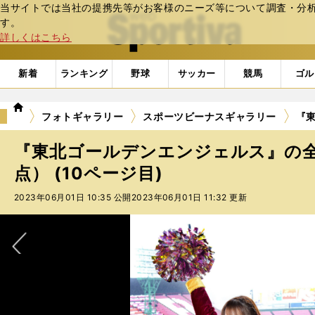
当サイトでは当社の提携先等がお客様のニーズ等について調査・分析し
web Sportiva (webスポルティーバ)
す。
詳しくはこちら
新着
ランキング
野球
サッカー
競馬
ゴル
we
フォトギャラリー
スポーツビーナスギャラリー
『東
b
ス
『東北ゴールデンエンジェルス』の全
ポ
ル
点） (10ページ目)
テ
2023年06月01日 10:35 公開
2023年06月01日 11:32 更新
ィ
ー
バ
次へ