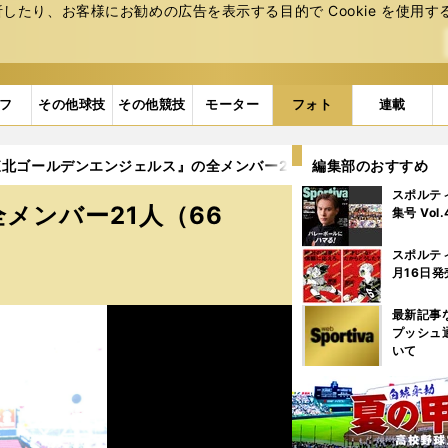
たり、お客様にお勧めの広告を表⽰する⽬的で Cookie を使⽤す
フ
その他球技
その他競技
モーター
フォト
連載
北ゴールデンエンジェルス』の全メンバー21人（66点） (10ページ
編集部のおすすめ
スポルテ
メンバー21人（66
集号 Vol
スポルテ
月16日発
最新記事
プッシュ
いて