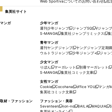
Web Sportivaについてのお問い合わせ
広
し
新
い
し
集英社サイト
ウ
い
ィ
ウ
マンガ
少年マンガ
ン
ィ
週刊少年ジャンプ
ジャンプSQ
Vジャン
ド
ン
新
新
S-MANGA
集英社ジャンプリミックス
集
ウ
ド
新
し
し
新
で
ウ
し
い
い
し
青年マンガ
開
で
い
ウ
ウ
い
週刊ヤングジャンプ
ヤングジャンプ定期
新
く
開
ウ
ィ
ィ
ウ
ウルトラジャンプ
少年ジャンプ+
ジャン
新
し
新
く
ィ
ン
ン
ィ
し
い
し
ン
ド
ド
ン
少女マンガ
い
ウ
い
ド
ウ
ウ
ド
りぼん
マーガレット
別冊マーガレット
新
新
新
ウ
ィ
ウ
ウ
で
で
ウ
S-MANGA
集英社コミック文庫
し
新
し
新
ィ
ン
ィ
で
開
開
で
い
し
い
し
ン
ド
ン
女性マンガ
開
く
く
開
ウ
い
ウ
い
ド
ウ
ド
Cookie
Cocohana
office YOU
マンガM
く
く
新
新
新
ィ
ウ
ィ
ウ
ウ
で
ウ
集英社コミック文庫
し
新
し
し
ン
ィ
ン
ィ
で
開
で
い
し
い
い
ド
ン
ド
ン
取材・ファッション
ファッション・美容
開
く
開
ウ
い
ウ
ウ
ウ
ド
ウ
ド
Seventeen
non-no
BAILA
MAQUIA
S
く
く
新
新
新
新
ィ
ウ
ィ
ィ
で
ウ
で
ウ
集英社オンライン