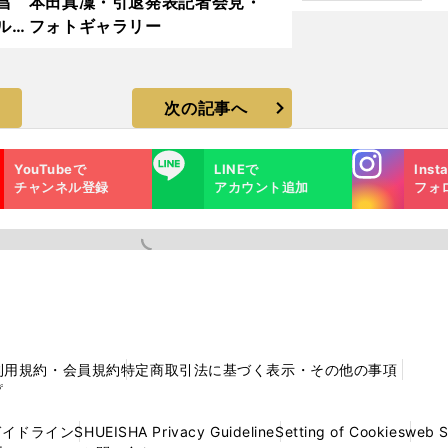
昌
本田真凜・引退発表記者会見・
た
ルド
フォトギャラリー
ラ
次の記事へ
Instagra
LINE
YouTubeで
LINEで
Inst
m
チャンネル登録
アカウント追加
フォ
利用規約・会員規約
特定商取引法に基づく表示・その他の事項
プ
ガイドライン
SHUEISHA Privacy Guideline
Setting of Cookies
web 