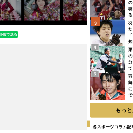
の
聴
る
い
羽
3
た
LINEで送る
「
知
4
栗
の
分
て
5
球
羽
舞
に
で
もっと
各スポーツコラム記