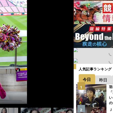
人気記事ランキング
今日
昨日
羽
1
「
い
の
Ｊ
2