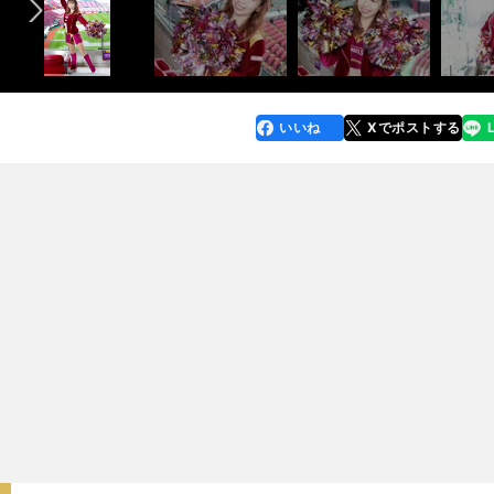
いいね
Xでポストする
line
faceboo
x
k