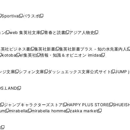
し
し
し
し
し
ン
ン
ン
ン
開
開
開
開
開
い
い
い
い
い
ド
ド
ド
ド
く
く
く
く
く
ウ
ウ
ウ
ウ
ウ
ウ
ウ
ウ
ウ
Sportiva
パラスポ
新
新
ィ
ィ
ィ
ィ
ィ
で
で
で
で
し
し
し
ン
ン
ン
ン
ン
開
開
開
開
い
い
い
ド
ド
ド
ド
ド
ョン
web 集英社文庫
青春と読書
アジア人物史
く
く
く
く
新
新
新
新
ウ
ウ
ウ
ウ
ウ
ウ
ウ
ウ
し
し
し
し
ィ
ィ
ィ
で
で
で
で
で
い
い
い
い
ン
ン
ン
集英社ビジネス書
集英社新書
集英社新書プラス - 知の水先案内人
開
開
開
開
開
新
新
新
ウ
ウ
ウ
ウ
ド
ド
ド
kotoba
e!集英社
情報・知識＆オピニオン imidas
く
く
く
く
く
新
し
新
し
新
ィ
ィ
ィ
ィ
ウ
ウ
ウ
し
し
い
し
い
し
ン
ン
ン
ン
で
で
で
い
い
ウ
い
ウ
い
ド
ド
ド
ド
ンジ文庫
シフォン文庫
ダッシュエックス文庫公式サイト
JUMP 
開
開
開
新
新
新
ウ
ウ
ィ
ウ
ィ
ウ
ウ
ウ
ウ
ウ
く
く
く
し
し
し
ィ
ィ
ン
ィ
ン
ィ
で
で
で
で
い
い
い
ン
ン
ド
ン
ド
ン
S.LAND
開
開
開
開
新
ウ
ウ
ウ
ド
ド
ウ
ド
ウ
ド
く
く
く
く
し
ィ
ィ
ィ
ウ
ウ
で
ウ
で
ウ
い
ン
ン
ン
ジャンプキャラクターズストア
HAPPY PLUS STORE
SHUEIS
で
で
開
で
開
で
新
新
新
ウ
ド
ド
ド
ium
mirabella
mirabella homme
zakka market
開
開
く
開
く
開
し
新
新
新
し
新
し
ィ
ウ
ウ
ウ
く
く
く
く
い
し
し
い
し
し
い
ン
で
で
で
ウ
い
い
ウ
い
い
ウ
ド
ボ
開
開
開
新