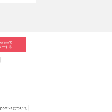
ものとは
新
agramで
ローする
Sportivaについて