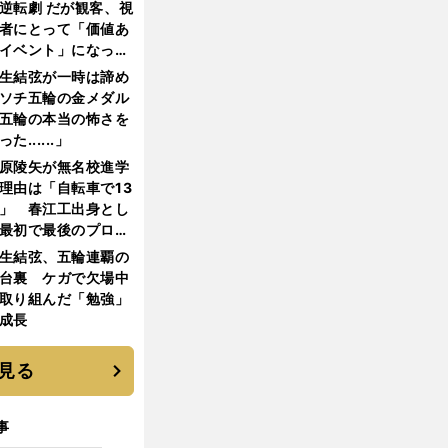
逆転劇 だが観客、視
者にとって「価値あ
イベント」になって
たか
生結弦が一時は諦め
ソチ五輪の金メダル
五輪の本当の怖さを
った......」
原陵矢が無名校進学
理由は「自転車で13
」 春江工出身とし
最初で最後のプロ野
選手となった
生結弦、五輪連覇の
台裏 ケガで欠場中
取り組んだ「勉強」
成長
見る
事