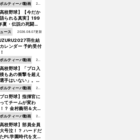
ポルティーバ動画
202
高校野球】【今だか
6.0
語られる真実】199
8.0
年夏・伝説の死闘の
7更
中にPL学園に何が起
ュース
2026.08.07更新
新
ていた！？
UZURU2027羽生結
カレンダー 予約受付
！
ポルティーバ動画
202
高校野球】「プロ入
6.0
後もあの衝撃を超え
8.0
選手はいない」。PL
6更
園トリオが衝撃を受
ポルティーバ動画
202
新
た選手
プロ野球】指揮官に
6.0
ってチームが変わ
8.0
！？ 金村義明＆大塚
6更
二が語る歴代監督エ
ポルティーバ動画
202
新
ソード
高校野球】部員全員
6.0
大号泣！？ ハードだ
8.0
たPL学園時代を支え
6更