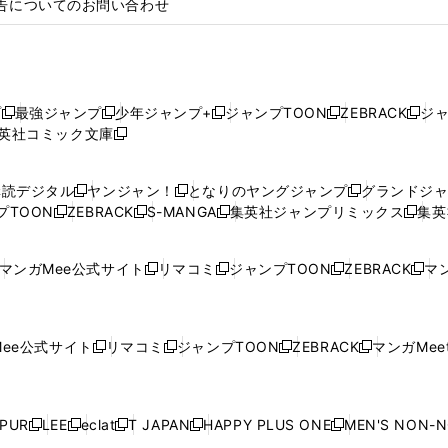
告についてのお問い合わせ
プ
最強ジャンプ
少年ジャンプ+
ジャンプTOON
ZEBRACK
ジ
新
新
新
新
新
英社コミック文庫
し
新
し
し
し
し
い
い
し
い
い
い
ウ
ウ
い
ウ
ウ
ウ
購読デジタル
ヤンジャン！
となりのヤングジャンプ
グランドジ
新
新
新
ィ
ィ
ウ
ィ
ィ
ィ
プTOON
ZEBRACK
S-MANGA
集英社ジャンプリミックス
集英
新
し
新
し
新
し
新
ン
ン
ィ
ン
ン
ン
し
い
し
い
し
い
し
ド
ド
ン
ド
ド
ド
い
ウ
い
ウ
い
ウ
い
ウ
ウ
ド
ウ
ウ
ウ
マンガMee公式サイト
リマコミ
ジャンプTOON
ZEBRACK
マン
新
新
新
新
ウ
ィ
ウ
ィ
ウ
ィ
ウ
で
で
ウ
で
で
で
し
し
し
し
し
ィ
ン
ィ
ン
ィ
ン
ィ
開
開
で
開
開
開
い
い
い
い
い
ン
ド
ン
ド
ン
ド
ン
く
く
開
く
く
く
ウ
ウ
ウ
ウ
ウ
ド
ウ
ド
ウ
ド
ウ
ド
ee公式サイト
リマコミ
ジャンプTOON
ZEBRACK
マンガMeet
く
新
新
新
新
ィ
ィ
ィ
ィ
ィ
ウ
で
ウ
で
ウ
で
ウ
し
し
し
し
ン
ン
ン
ン
ン
で
開
で
開
で
開
で
い
い
い
い
ド
ド
ド
ド
ド
開
く
開
く
開
く
開
ウ
ウ
ウ
ウ
ウ
ウ
ウ
ウ
ウ
PUR
LEE
eclat
T JAPAN
HAPPY PLUS ONE
MEN'S NON-
く
く
く
く
新
新
新
新
新
ィ
ィ
ィ
ィ
で
で
で
で
で