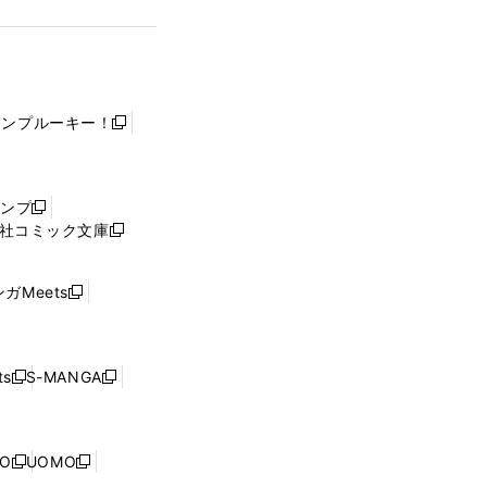
ャンプルーキー！
新
し
い
ウ
ャンプ
新
ィ
社コミック文庫
し
新
ン
い
し
ド
ウ
い
ウ
ガMeets
新
ィ
ウ
で
し
ン
ィ
開
い
ド
ン
く
ウ
ウ
ド
s
S-MANGA
新
新
ィ
で
ウ
し
し
ン
開
で
い
い
ド
く
開
ウ
ウ
ウ
NO
UOMO
く
新
新
ィ
ィ
で