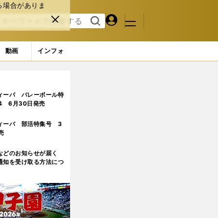
る場合がありま
マイペ
閉じ
検索
メニュ
ー
る
す
ジ
る
動画
インフォ
目)
ィーバ バレーボール特
.4 6月30日発売
ィーバ 部活特集号 3
売
などのお知らせが届く
通知を受け取る方法につ