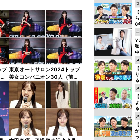
ス
【
ら
8
最
ニ
き
Y
弦
中
ス
【
ップ
東京オートサロン2024トップ
り
中
美女コンパニオン30人（前
る
編）「全身フォト」
学
ス
け
【
よ
る
光
ス
ピ
【
が
っ