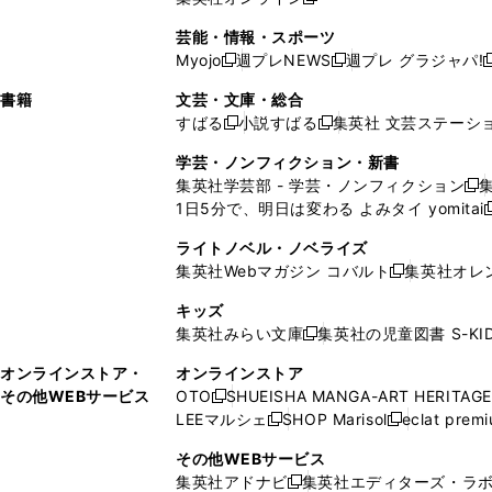
し
新
し
し
し
ン
ィ
ン
ン
開
で
開
で
い
し
い
い
い
ド
ン
ド
ド
芸能・情報・スポーツ
く
開
く
開
ウ
い
ウ
ウ
ウ
ウ
ド
ウ
ウ
Myojo
週プレNEWS
週プレ グラジャパ!
く
く
新
新
新
ィ
ウ
ィ
ィ
ィ
で
ウ
で
で
し
し
ン
ィ
ン
ン
ン
書籍
文芸・文庫・総合
開
で
開
開
い
い
ド
ン
ド
ド
ド
すばる
小説すばる
集英社 文芸ステーシ
く
開
く
く
新
新
ウ
ウ
ウ
ド
ウ
ウ
ウ
く
し
し
ィ
ィ
学芸・ノンフィクション・新書
で
ウ
で
で
で
い
い
ン
ン
集英社学芸部 - 学芸・ノンフィクション
開
で
開
開
開
新
ウ
ウ
ド
ド
1日5分で、明日は変わる よみタイ yomitai
く
開
く
く
く
し
新
ィ
ィ
ウ
ウ
く
い
ン
ン
ライトノベル・ノベライズ
で
で
ウ
ド
ド
集英社Webマガジン コバルト
集英社オレ
開
開
新
ィ
ウ
ウ
く
く
し
ン
キッズ
で
で
い
ド
集英社みらい文庫
集英社の児童図書 S-KID
開
開
新
ウ
ウ
く
く
し
ィ
オンラインストア・
オンラインストア
で
い
ン
その他WEBサービス
OTO
SHUEISHA MANGA-ART HERITAGE
開
新
ウ
ド
LEEマルシェ
SHOP Marisol
eclat prem
く
し
新
新
ィ
ウ
い
し
し
ン
その他WEBサービス
で
ウ
い
い
ド
集英社アドナビ
集英社エディターズ・ラ
開
新