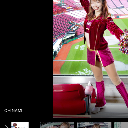
インタビュー記事&メンバー紹介ムービー＞＞
インタビュー記事&メンバー紹介ムービー＞＞
インタビュー記事&メンバー紹介ムービー＞＞
前へ
photo by Sano Takashi
photo by Sano Takashi
photo by Sano Takashi
AIMI
ASUKA
CHINAMI
HARU
HARUKA
HONOKA
KAHO
KANA
KIMIKA
KOHARU
KURARA
KURUMI
MEI
MOMOKA
NANA
NANAKA
NON
RUKA
SHION
SUZUKA
YUMIKA