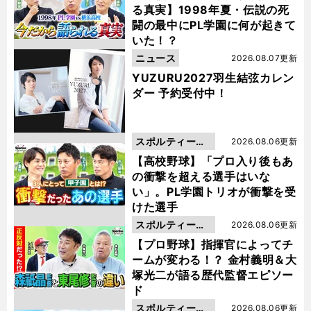
る真実】1998年夏・伝説の死
闘の最中にPL学園に何が起きて
いた！？
ニュース
2026.08.07更新
YUZURU2027羽生結弦カレン
ダー 予約受付中！
スポルティーバ
2026.08.06更新
動画
【高校野球】「プロ入り後もあ
の衝撃を超える選手はいな
い」。PL学園トリオが衝撃を受
けた選手
スポルティーバ
2026.08.06更新
動画
【プロ野球】指揮官によってチ
ームが変わる！？ 金村義明＆大
塚光二が語る歴代監督エピソー
ド
スポルティーバ
2026.08.06更新