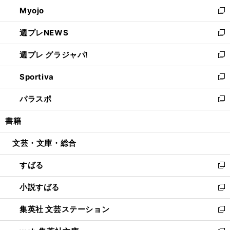
ン
ウ
Myojo
く
で
ド
ィ
新
開
ウ
ン
し
週プレNEWS
く
で
ド
い
新
開
ウ
ウ
し
週プレ グラジャパ!
く
で
ィ
い
新
開
ン
ウ
し
Sportiva
く
ド
ィ
い
新
ウ
ン
ウ
し
パラスポ
で
ド
ィ
い
新
開
ウ
ン
ウ
し
書籍
く
で
ド
ィ
い
開
ウ
ン
ウ
文芸・文庫・総合
く
で
ド
ィ
開
ウ
ン
すばる
く
で
ド
新
開
ウ
し
小説すばる
く
で
い
新
開
ウ
し
集英社 文芸ステーション
く
ィ
い
新
ン
ウ
し