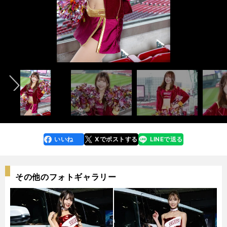
インタビュー記事&メンバー紹介ムービー＞＞
インタビュー記事&メンバー紹介ムービー＞＞
インタビュー記事&メンバー紹介ムービー＞＞
前へ
photo by Sano Takashi
photo by Sano Takashi
photo by Sano Takashi
AIMI
ASUKA
CHINAMI
HARU
HARUKA
HONOKA
KAHO
KANA
KIMIKA
KOHARU
KURARA
KURUMI
MEI
MOMOKA
NANA
NANAKA
NON
RUKA
SHION
SUZUKA
YUMIKA
いいね
Xでポストする
LINEで送る
line
faceboo
x
k
その他のフォトギャラリー