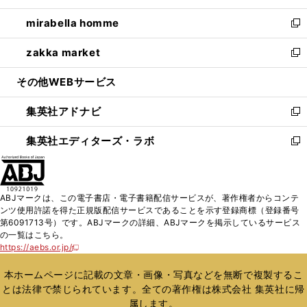
開
ウ
ン
ウ
し
mirabella homme
く
で
ド
ィ
い
新
開
ウ
ン
ウ
し
zakka market
く
で
ド
ィ
い
新
開
ウ
ン
ウ
し
その他WEBサービス
く
で
ド
ィ
い
開
ウ
ン
ウ
集英社アドナビ
く
で
ド
ィ
新
開
ウ
ン
し
集英社エディターズ・ラボ
く
で
ド
い
新
開
ウ
ウ
し
く
で
ィ
い
開
ン
ウ
ABJマークは、この電子書店・電子書籍配信サービスが、著作権者からコンテ
く
ド
ィ
ンツ使用許諾を得た正規版配信サービスであることを示す登録商標（登録番号
ウ
ン
第6091713号）です。ABJマークの詳細、ABJマークを掲示しているサービス
で
ド
の一覧はこちら。
開
ウ
https://aebs.or.jp/
新
く
で
し
い
開
本ホームページに記載の文章・画像・写真などを無断で複製するこ
ウ
く
とは法律で禁じられています。全ての著作権は株式会社 集英社に帰
ィ
属します。
ン