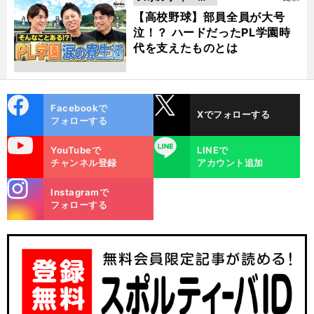
動画
【高校野球】部員全員が大号
泣！？ ハードだったPL学園時
代を支えたものとは
cebo
X
Facebookで
Xでフォローする
ok
フォローする
uTube
LINE
YouTubeで
LINEで
チャンネル登録
アカウント追加
stagra
Instagramで
m
フォローする