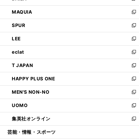
ン
ウ
し
MAQUIA
ド
ィ
い
新
ウ
ン
ウ
し
SPUR
で
ド
ィ
い
新
開
ウ
ン
ウ
し
LEE
く
で
ド
ィ
い
新
開
ウ
ン
ウ
し
eclat
く
で
ド
ィ
い
新
開
ウ
ン
ウ
し
T JAPAN
く
で
ド
ィ
い
新
開
ウ
ン
ウ
し
HAPPY PLUS ONE
く
で
ド
ィ
い
新
開
ウ
ン
ウ
し
MEN'S NON-NO
く
で
ド
ィ
い
新
開
ウ
ン
ウ
し
UOMO
く
で
ド
ィ
い
新
開
ウ
ン
ウ
し
集英社オンライン
く
で
ド
ィ
い
新
開
ウ
ン
ウ
し
芸能・情報・スポーツ
く
で
ド
ィ
い
開
ウ