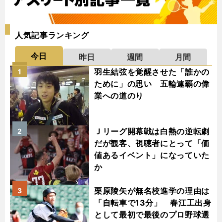
人気記事ランキング
今日
昨日
週間
月間
羽生結弦を覚醒させた「誰かの
1
ために」の思い 五輪連覇の偉
業への道のり
Ｊリーグ開幕戦は白熱の逆転劇
2
だが観客、視聴者にとって「価
値あるイベント」になっていた
か
栗原陵矢が無名校進学の理由は
3
「自転車で13分」 春江工出身
として最初で最後のプロ野球選