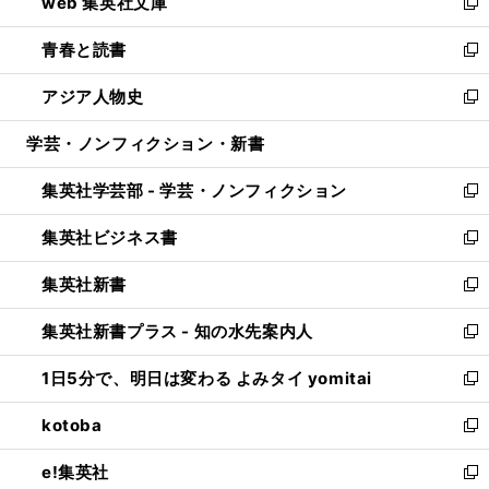
web 集英社文庫
ド
ィ
い
新
ウ
ン
ウ
し
青春と読書
で
ド
ィ
い
新
開
ウ
ン
ウ
し
アジア人物史
く
で
ド
ィ
い
新
開
ウ
ン
ウ
し
学芸・ノンフィクション・新書
く
で
ド
ィ
い
開
ウ
ン
ウ
集英社学芸部 - 学芸・ノンフィクション
く
で
ド
ィ
新
開
ウ
ン
し
集英社ビジネス書
く
で
ド
い
新
開
ウ
ウ
し
集英社新書
く
で
ィ
い
新
開
ン
ウ
し
集英社新書プラス - 知の水先案内人
く
ド
ィ
い
新
ウ
ン
ウ
し
1日5分で、明日は変わる よみタイ yomitai
で
ド
ィ
い
新
開
ウ
ン
ウ
し
kotoba
く
で
ド
ィ
い
新
開
ウ
ン
ウ
し
e!集英社
く
で
ド
ィ
い
新