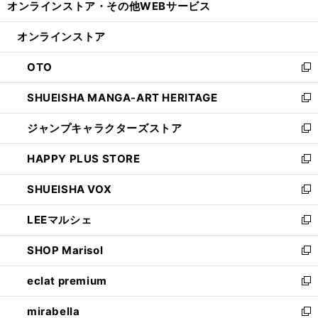
オンラインストア・
その他WEBサービス
く
で
ィ
い
開
ン
ウ
オンラインストア
く
ド
ィ
ウ
ン
OTO
で
ド
新
開
ウ
し
SHUEISHA MANGA-ART HERITAGE
く
で
い
新
開
ウ
し
ジャンプキャラクターズストア
く
ィ
い
新
ン
ウ
し
HAPPY PLUS STORE
ド
ィ
い
新
ウ
ン
ウ
し
SHUEISHA VOX
で
ド
ィ
い
新
開
ウ
ン
ウ
し
LEEマルシェ
く
で
ド
ィ
い
新
開
ウ
ン
ウ
し
SHOP Marisol
く
で
ド
ィ
い
新
開
ウ
ン
ウ
し
eclat premium
く
で
ド
ィ
い
新
開
ウ
ン
ウ
し
mirabella
く
で
ド
ィ
い
新