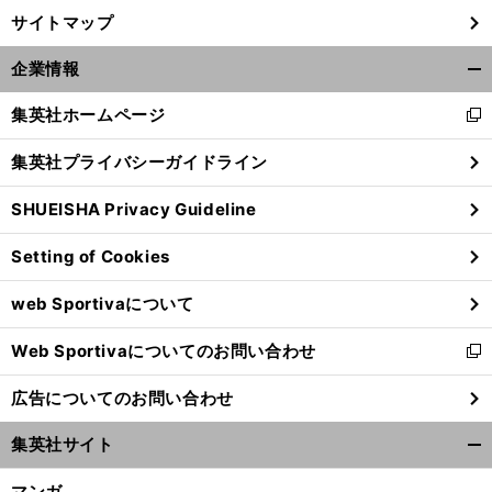
サイトマップ
企業情報
開
く/
集英社ホームページ
新
閉
し
じ
集英社プライバシーガイドライン
い
る
ウ
SHUEISHA Privacy Guideline
ィ
ン
Setting of Cookies
ド
ウ
web Sportivaについて
で
開
Web Sportivaについてのお問い合わせ
く
新
し
広告についてのお問い合わせ
い
ウ
集英社サイト
ィ
開
ン
く/
マンガ