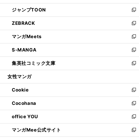
開
ウ
ン
ウ
し
ジャンプTOON
く
で
ド
ィ
い
新
開
ウ
ン
ウ
し
ZEBRACK
く
で
ド
ィ
い
新
開
ウ
ン
ウ
し
マンガMeets
く
で
ド
ィ
い
新
開
ウ
ン
ウ
し
S-MANGA
く
で
ド
ィ
い
新
開
ウ
ン
ウ
し
集英社コミック文庫
く
で
ド
ィ
い
新
開
ウ
ン
ウ
し
女性マンガ
く
で
ド
ィ
い
開
ウ
ン
ウ
Cookie
く
で
ド
ィ
新
開
ウ
ン
し
Cocohana
く
で
ド
い
新
開
ウ
ウ
し
office YOU
く
で
ィ
い
新
開
ン
ウ
し
マンガMee公式サイト
く
ド
ィ
い
新
ウ
ン
ウ
し