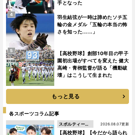
手となった
4
羽生結弦が一時は諦めたソチ五
輪の金メダル「五輪の本当の怖
さを知った......」
5
【高校野球】創部10年目の甲子
園初出場がすべてを変えた 健大
高崎・青栁監督が語る「機動破
壊」はこうして生まれた
もっと見る
各スポーツコラム記事
スポルティーバ
2026.08.07更新
動画
【高校野球】【今だから語られ