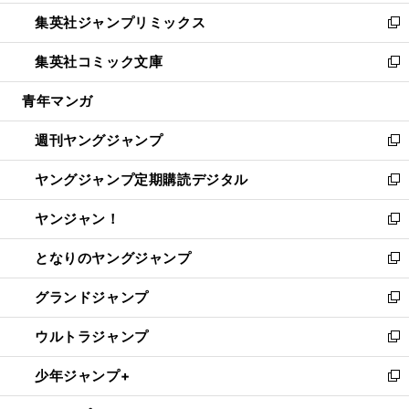
開
ウ
ン
ウ
し
集英社ジャンプリミックス
く
で
ド
ィ
い
新
開
ウ
ン
ウ
し
集英社コミック文庫
く
で
ド
ィ
い
新
開
ウ
ン
ウ
し
青年マンガ
く
で
ド
ィ
い
開
ウ
ン
ウ
週刊ヤングジャンプ
く
で
ド
ィ
新
開
ウ
ン
し
ヤングジャンプ定期購読デジタル
く
で
ド
い
新
開
ウ
ウ
し
ヤンジャン！
く
で
ィ
い
新
開
ン
ウ
し
となりのヤングジャンプ
く
ド
ィ
い
新
ウ
ン
ウ
し
グランドジャンプ
で
ド
ィ
い
新
開
ウ
ン
ウ
し
ウルトラジャンプ
く
で
ド
ィ
い
新
開
ウ
ン
ウ
し
少年ジャンプ+
く
で
ド
ィ
い
新
開
ウ
ン
ウ
し