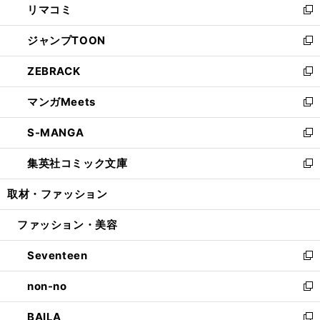
リマコミ
で
ド
ィ
い
新
開
ウ
ン
ウ
し
ジャンプTOON
く
で
ド
ィ
い
新
開
ウ
ン
ウ
し
ZEBRACK
く
で
ド
ィ
い
新
開
ウ
ン
ウ
し
マンガMeets
く
で
ド
ィ
い
新
開
ウ
ン
ウ
し
S-MANGA
く
で
ド
ィ
い
新
開
ウ
ン
ウ
し
集英社コミック文庫
く
で
ド
ィ
い
新
開
ウ
ン
ウ
し
取材・ファッション
く
で
ド
ィ
い
開
ウ
ン
ウ
ファッション・美容
く
で
ド
ィ
開
ウ
ン
Seventeen
く
で
ド
新
開
ウ
し
non-no
く
で
い
新
開
ウ
し
BAILA
く
ィ
い
新