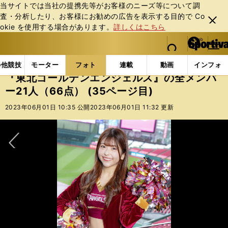
当サイトでは当社の提携先等がお客様のニーズ等について調
査・分析したり、お客様にお勧めの広告を表⽰する⽬的で Co
閉じ
okie を使⽤する場合があります。
詳しくはこちら
る
マイペ
web Sportiva (webスポルティーバ)
検索
メニュ
we
ー
フォトギャラリー
スポーツビーナスギャラリー
『東
b
ジ
の他競技
モーター
フォト
連載
動画
インフォ
ス
『東北ゴールデンエンジェルス』の全メンバ
ポ
ー21人（66点） (35ページ目)
ル
テ
2023年06月01日 10:35 公開
2023年06月01日 11:32 更新
ィ
ー
バ
次へ