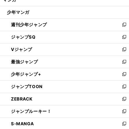
ド
閉
ウ
じ
少年マンガ
で
る
開
週刊少年ジャンプ
く
新
し
ジャンプSQ
い
新
ウ
し
Vジャンプ
ィ
い
新
ン
ウ
し
最強ジャンプ
ド
ィ
い
新
ウ
ン
ウ
し
少年ジャンプ+
で
ド
ィ
い
新
開
ウ
ン
ウ
し
ジャンプTOON
く
で
ド
ィ
い
新
開
ウ
ン
ウ
し
ZEBRACK
く
で
ド
ィ
い
新
開
ウ
ン
ウ
し
ジャンプルーキー！
く
で
ド
ィ
い
新
開
ウ
ン
ウ
し
S-MANGA
く
で
ド
ィ
い
新