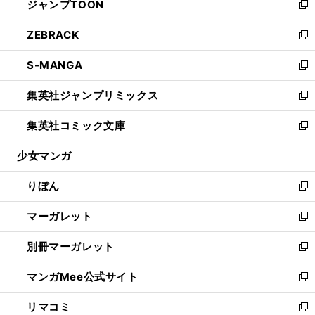
ジャンプTOON
く
で
ド
ィ
い
新
開
ウ
ン
ウ
し
ZEBRACK
く
で
ド
ィ
い
新
開
ウ
ン
ウ
し
S-MANGA
く
で
ド
ィ
い
新
開
ウ
ン
ウ
し
集英社ジャンプリミックス
く
で
ド
ィ
い
新
開
ウ
ン
ウ
し
集英社コミック文庫
く
で
ド
ィ
い
新
開
ウ
ン
ウ
し
少女マンガ
く
で
ド
ィ
い
開
ウ
ン
ウ
りぼん
く
で
ド
ィ
新
開
ウ
ン
し
マーガレット
く
で
ド
い
新
開
ウ
ウ
し
別冊マーガレット
く
で
ィ
い
新
開
ン
ウ
し
マンガMee公式サイト
く
ド
ィ
い
新
ウ
ン
ウ
し
リマコミ
で
ド
ィ
い
新