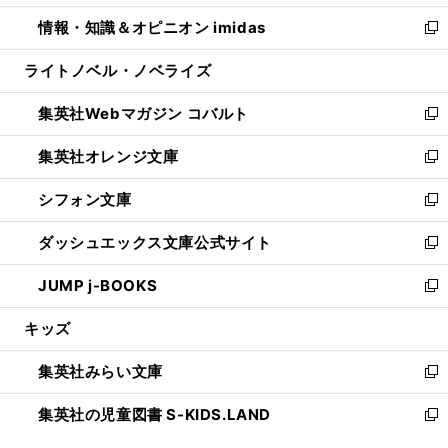
開
ウ
ン
ウ
し
情報・知識＆オピニオン imidas
く
で
ド
ィ
い
新
開
ウ
ン
ウ
し
ライトノベル・ノベライズ
く
で
ド
ィ
い
開
ウ
ン
ウ
集英社Webマガジン コバルト
く
で
ド
ィ
新
開
ウ
ン
し
集英社オレンジ文庫
く
で
ド
い
新
開
ウ
ウ
し
シフォン文庫
く
で
ィ
い
新
開
ン
ウ
し
ダッシュエックス文庫公式サイト
く
ド
ィ
い
新
ウ
ン
ウ
し
JUMP j-BOOKS
で
ド
ィ
い
新
開
ウ
ン
ウ
し
キッズ
く
で
ド
ィ
い
開
ウ
ン
ウ
集英社みらい文庫
く
で
ド
ィ
新
開
ウ
ン
し
集英社の児童図書 S-KIDS.LAND
く
で
ド
い
新
開
ウ
ウ
し