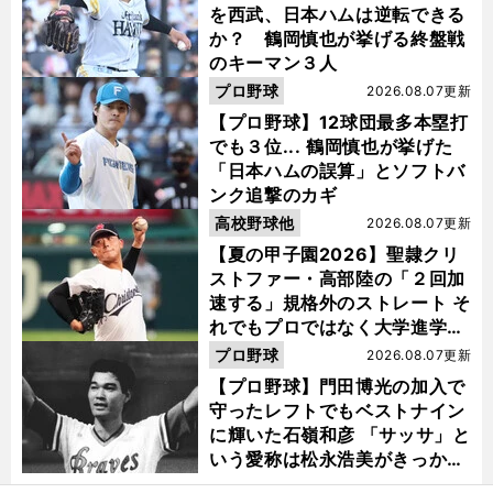
を西武、日本ハムは逆転できる
か？ 鶴岡慎也が挙げる終盤戦
のキーマン３人
プロ野球
2026.08.07更新
【プロ野球】12球団最多本塁打
でも３位... 鶴岡慎也が挙げた
「日本ハムの誤算」とソフトバ
ンク追撃のカギ
高校野球他
2026.08.07更新
【夏の甲子園2026】聖隷クリ
ストファー・高部陸の「２回加
速する」規格外のストレート そ
れでもプロではなく大学進学を
選ぶ理由
プロ野球
2026.08.07更新
【プロ野球】門田博光の加入で
守ったレフトでもベストナイン
に輝いた石嶺和彦 「サッサ」と
いう愛称は松永浩美がきっか
け？