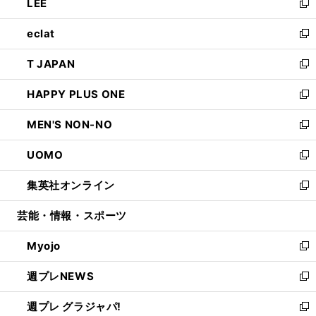
LEE
く
で
ド
ィ
い
新
開
ウ
ン
ウ
し
eclat
く
で
ド
ィ
い
新
開
ウ
ン
ウ
し
T JAPAN
く
で
ド
ィ
い
新
開
ウ
ン
ウ
し
HAPPY PLUS ONE
く
で
ド
ィ
い
新
開
ウ
ン
ウ
し
MEN'S NON-NO
く
で
ド
ィ
い
新
開
ウ
ン
ウ
し
UOMO
く
で
ド
ィ
い
新
開
ウ
ン
ウ
し
集英社オンライン
く
で
ド
ィ
い
新
開
ウ
ン
ウ
し
芸能・情報・スポーツ
く
で
ド
ィ
い
開
ウ
ン
ウ
Myojo
く
で
ド
ィ
新
開
ウ
ン
し
週プレNEWS
く
で
ド
い
新
開
ウ
ウ
し
週プレ グラジャパ!
く
で
ィ
い
新