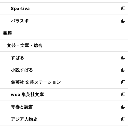
開
ン
ウ
し
Sportiva
く
ド
ィ
い
新
ウ
ン
ウ
し
パラスポ
で
ド
ィ
い
新
開
ウ
ン
ウ
し
書籍
く
で
ド
ィ
い
開
ウ
ン
ウ
文芸・文庫・総合
く
で
ド
ィ
開
ウ
ン
すばる
く
で
ド
新
開
ウ
し
小説すばる
く
で
い
新
開
ウ
し
集英社 文芸ステーション
く
ィ
い
新
ン
ウ
し
web 集英社文庫
ド
ィ
い
新
ウ
ン
ウ
し
青春と読書
で
ド
ィ
い
新
開
ウ
ン
ウ
し
アジア人物史
く
で
ド
ィ
い
新
開
ウ
ン
ウ
し