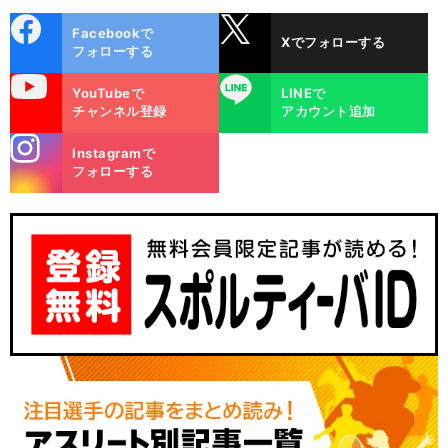
cebo
X
Facebookで
Xでフォローする
ok
フォローする
uTube
LINE
YouTubeで
LINEで
チャンネル登録
アカウント追加
stagra
Instagramで
m
フォローする