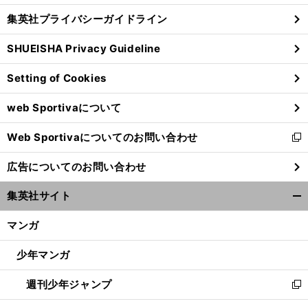
し
じ
集英社プライバシーガイドライン
い
る
ウ
SHUEISHA Privacy Guideline
ィ
ン
Setting of Cookies
ド
ウ
web Sportivaについて
で
開
Web Sportivaについてのお問い合わせ
く
新
し
広告についてのお問い合わせ
い
ウ
集英社サイト
ィ
開
ン
く/
マンガ
ド
閉
ウ
じ
少年マンガ
で
る
開
週刊少年ジャンプ
く
新
し