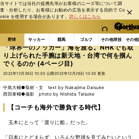
当サイトでは当社の提携先等がお客様のニーズ等について調
査・分析したり、お客様にお勧めの広告を表⽰する⽬的で Co
閉じ
okie を使⽤する場合があります。
詳しくはこちら
る
マイペ
web Sportiva (webスポルティーバ)
検索
メニュ
we
ー
野球の記事一覧
プロ野球
「球界一のノッカー」海を
b
ジ
野球
サッカー
競馬
ゴルフ
その他球技
その他
ス
「球界一のノッカー」海を渡る。NHKでも取
ポ
り上げられた手腕は新天地・台湾で何を掴ん
ル
でくるのか (4ページ目)
テ
ィ
2022年12月26日 10:30 公開
2022年12月26日 10:30 更新
ー
バ
中島大輔●取材・文 text by Nakajima Daisuke
西田泰輔●撮影 photo by Nishida Taisuke
【コーチも海外で勝負する時代】
玉木にとって「渡りに船」だった。
「日本にとどまらず、いろんな野球を見てみたいという