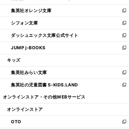
開
ウ
ン
し
集英社オレンジ文庫
く
で
ド
い
新
開
ウ
ウ
し
シフォン文庫
く
で
ィ
い
新
開
ン
ウ
し
ダッシュエックス文庫公式サイト
く
ド
ィ
い
新
ウ
ン
ウ
し
JUMP j-BOOKS
で
ド
ィ
い
新
開
ウ
ン
ウ
し
キッズ
く
で
ド
ィ
い
開
ウ
ン
ウ
集英社みらい文庫
く
で
ド
ィ
新
開
ウ
ン
し
集英社の児童図書 S-KIDS.LAND
く
で
ド
い
新
開
ウ
ウ
し
オンラインストア・
その他WEBサービス
く
で
ィ
い
開
ン
ウ
オンラインストア
く
ド
ィ
ウ
ン
OTO
で
ド
新
開
ウ
し