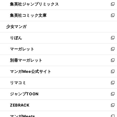
集英社ジャンプリミックス
く
で
ド
ィ
い
新
開
ウ
ン
ウ
し
集英社コミック文庫
く
で
ド
ィ
い
新
開
ウ
ン
ウ
し
少女マンガ
く
で
ド
ィ
い
開
ウ
ン
ウ
りぼん
く
で
ド
ィ
新
開
ウ
ン
し
マーガレット
く
で
ド
い
新
開
ウ
ウ
し
別冊マーガレット
く
で
ィ
い
新
開
ン
ウ
し
マンガMee公式サイト
く
ド
ィ
い
新
ウ
ン
ウ
し
リマコミ
で
ド
ィ
い
新
開
ウ
ン
ウ
し
ジャンプTOON
く
で
ド
ィ
い
新
開
ウ
ン
ウ
し
ZEBRACK
く
で
ド
ィ
い
新
開
ウ
ン
ウ
し
マンガMeets
く
で
ド
ィ