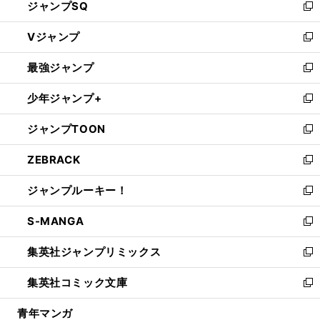
ジャンプSQ
い
新
ウ
し
Vジャンプ
ィ
い
新
ン
ウ
し
最強ジャンプ
ド
ィ
い
新
ウ
ン
ウ
し
少年ジャンプ+
で
ド
ィ
い
新
開
ウ
ン
ウ
し
ジャンプTOON
く
で
ド
ィ
い
新
開
ウ
ン
ウ
し
ZEBRACK
く
で
ド
ィ
い
新
開
ウ
ン
ウ
し
ジャンプルーキー！
く
で
ド
ィ
い
新
開
ウ
ン
ウ
し
S-MANGA
く
で
ド
ィ
い
新
開
ウ
ン
ウ
し
集英社ジャンプリミックス
く
で
ド
ィ
い
新
開
ウ
ン
ウ
し
集英社コミック文庫
く
で
ド
ィ
い
新
開
ウ
ン
ウ
し
青年マンガ
く
で
ド
ィ
い