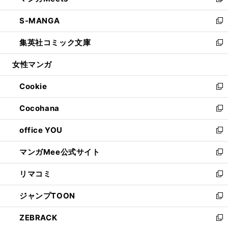
い
新
開
ウ
ン
ウ
し
S-MANGA
く
で
ド
ィ
い
新
開
ウ
ン
ウ
し
集英社コミック文庫
く
で
ド
ィ
い
新
開
ウ
ン
ウ
し
女性マンガ
く
で
ド
ィ
い
開
ウ
ン
ウ
Cookie
く
で
ド
ィ
新
開
ウ
ン
し
Cocohana
く
で
ド
い
新
開
ウ
ウ
し
office YOU
く
で
ィ
い
新
開
ン
ウ
し
マンガMee公式サイト
く
ド
ィ
い
新
ウ
ン
ウ
し
リマコミ
で
ド
ィ
い
新
開
ウ
ン
ウ
し
ジャンプTOON
く
で
ド
ィ
い
新
開
ウ
ン
ウ
し
ZEBRACK
く
で
ド
ィ
い
新