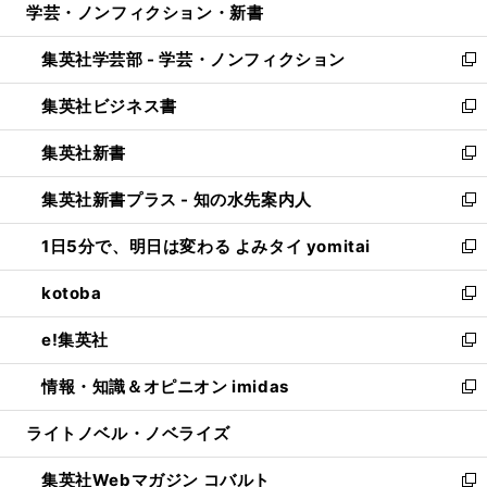
学芸・ノンフィクション・新書
く
で
ド
ィ
い
開
ウ
ン
ウ
集英社学芸部 - 学芸・ノンフィクション
く
で
ド
ィ
新
開
ウ
ン
し
集英社ビジネス書
く
で
ド
い
新
開
ウ
ウ
し
集英社新書
く
で
ィ
い
新
開
ン
ウ
し
集英社新書プラス - 知の水先案内人
く
ド
ィ
い
新
ウ
ン
ウ
し
1日5分で、明日は変わる よみタイ yomitai
で
ド
ィ
い
新
開
ウ
ン
ウ
し
kotoba
く
で
ド
ィ
い
新
開
ウ
ン
ウ
し
e!集英社
く
で
ド
ィ
い
新
開
ウ
ン
ウ
し
情報・知識＆オピニオン imidas
く
で
ド
ィ
い
新
開
ウ
ン
ウ
し
ライトノベル・ノベライズ
く
で
ド
ィ
い
開
ウ
ン
ウ
集英社Webマガジン コバルト
く
で
ド
ィ
新