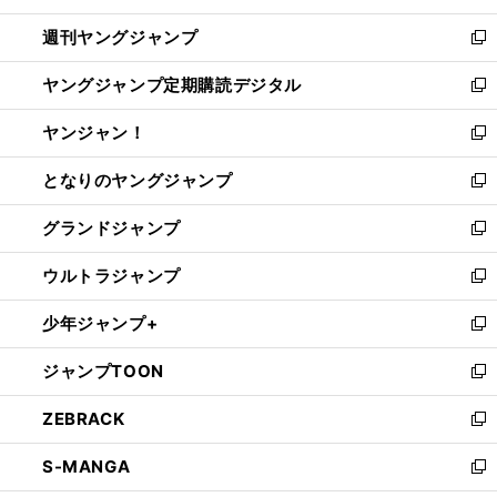
開
ウ
ン
ウ
週刊ヤングジャンプ
く
で
ド
ィ
新
開
ウ
ン
し
ヤングジャンプ定期購読デジタル
く
で
ド
い
新
開
ウ
ウ
し
ヤンジャン！
く
で
ィ
い
新
開
ン
ウ
し
となりのヤングジャンプ
く
ド
ィ
い
新
ウ
ン
ウ
し
グランドジャンプ
で
ド
ィ
い
新
開
ウ
ン
ウ
し
ウルトラジャンプ
く
で
ド
ィ
い
新
開
ウ
ン
ウ
し
少年ジャンプ+
く
で
ド
ィ
い
新
開
ウ
ン
ウ
し
ジャンプTOON
く
で
ド
ィ
い
新
開
ウ
ン
ウ
し
ZEBRACK
く
で
ド
ィ
い
新
開
ウ
ン
ウ
し
S-MANGA
く
で
ド
ィ
い
新
開
ウ
ン
ウ
し