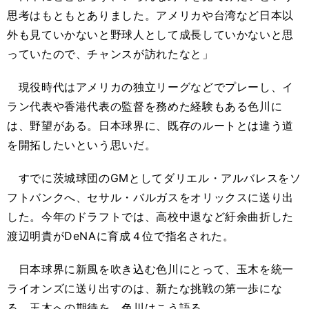
思考はもともとありました。アメリカや台湾など日本以
外も見ていかないと野球人として成長していかないと思
っていたので、チャンスが訪れたなと」
現役時代はアメリカの独立リーグなどでプレーし、イ
ラン代表や香港代表の監督を務めた経験もある色川に
は、野望がある。日本球界に、既存のルートとは違う道
を開拓したいという思いだ。
すでに茨城球団のGMとしてダリエル・アルバレスをソ
フトバンクへ、セサル・バルガスをオリックスに送り出
した。今年のドラフトでは、高校中退など紆余曲折した
渡辺明貴がDeNAに育成４位で指名された。
日本球界に新風を吹き込む色川にとって、玉木を統一
ライオンズに送り出すのは、新たな挑戦の第一歩にな
る。玉木への期待を、色川はこう語る。