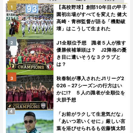
【高校野球】創部10年目の甲子
1
園初出場がすべてを変えた 健大
高崎・青栁監督が語る「機動破
壊」はこうして生まれた
J1全順位予想 識者５人が推す
2
優勝候補筆頭は？ J2降格の憂
き目に遭いそうな３クラブと
は？
秋春制が導入されたJ1リーグ2
3
026－27シーズンの行方はい
かに!? ５人の識者が全順位を
大胆予想
4
「お前がラクして生意気だな」
「あいつ若いくせに」厳しい言
葉を浴びせられるも佐藤慎太郎