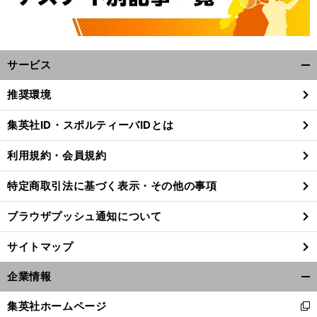
サービス
開
く/
推奨環境
閉
じ
集英社ID・スポルティーバIDとは
る
ド
々
。
J
」
ラフト候補も続
参戦
日本初開催のウインターリーグ「
WL
が担う３つの大きな意義
利用規約・会員規約
特定商取引法に基づく表示・その他の事項
ブラウザプッシュ通知について
サイトマップ
企業情報
開
く/
集英社ホームページ
新
閉