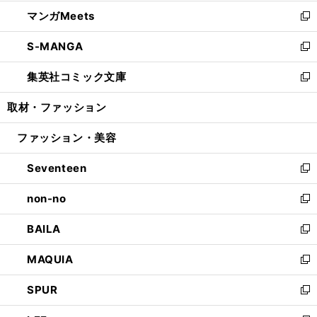
開
ウ
ン
ウ
し
マンガMeets
く
で
ド
ィ
い
新
開
ウ
ン
ウ
し
S-MANGA
く
で
ド
ィ
い
新
開
ウ
ン
ウ
し
集英社コミック文庫
く
で
ド
ィ
い
新
開
ウ
ン
ウ
し
取材・ファッション
く
で
ド
ィ
い
開
ウ
ン
ウ
ファッション・美容
く
で
ド
ィ
開
ウ
ン
Seventeen
く
で
ド
新
開
ウ
し
non-no
く
で
い
新
開
ウ
し
BAILA
く
ィ
い
新
ン
ウ
し
MAQUIA
ド
ィ
い
新
ウ
ン
ウ
し
SPUR
で
ド
ィ
い
新
開
ウ
ン
ウ
し