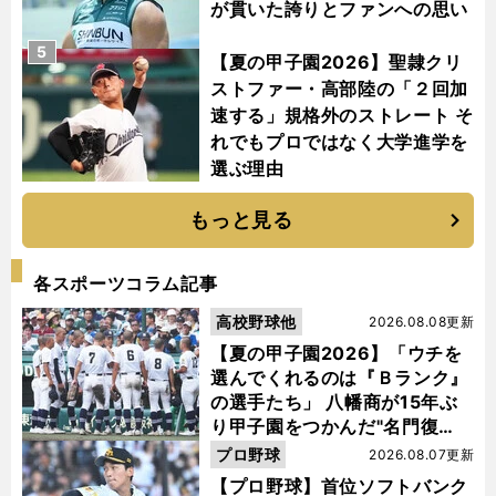
が貫いた誇りとファンへの思い
5
【夏の甲子園2026】聖隷クリ
ストファー・高部陸の「２回加
速する」規格外のストレート そ
れでもプロではなく大学進学を
選ぶ理由
もっと見る
各スポーツコラム記事
高校野球他
2026.08.08更新
【夏の甲子園2026】「ウチを
選んでくれるのは『Ｂランク』
の選手たち」 八幡商が15年ぶ
り甲子園をつかんだ"名門復
活"の舞台裏
プロ野球
2026.08.07更新
【プロ野球】首位ソフトバンク