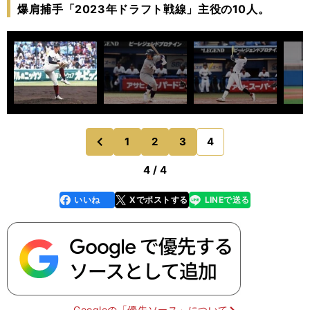
爆肩捕手「2023年ドラフト戦線」主役の10人。
1
2
3
4
のページへ
前
4 / 4
いいね
Xでポストする
LINEで送る
line
faceboo
x
k
Googleの「優先ソース」について