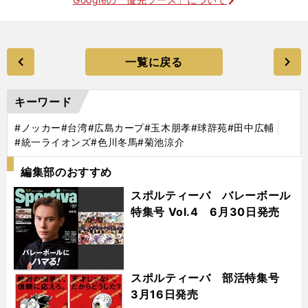
一覧に戻る
キーワード
#ノッカー
#台湾
#広島カープ
#玉木朋孝
#球辞苑
#田中広輔
#統一ライオンズ
#色川冬馬
#菊池涼介
編集部のおすすめ
スポルティーバ バレーボール
特集号 Vol.4 6月30日発売
スポルティーバ 部活特集号
3月16日発売