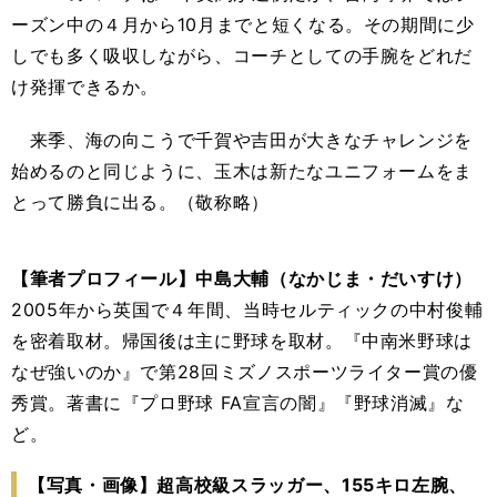
ーズン中の４月から10月までと短くなる。その期間に少
しでも多く吸収しながら、コーチとしての手腕をどれだ
け発揮できるか。
来季、海の向こうで千賀や吉田が大きなチャレンジを
始めるのと同じように、玉木は新たなユニフォームをま
とって勝負に出る。（敬称略）
【筆者プロフィール】中島大輔（なかじま・だいすけ）
2005年から英国で４年間、当時セルティックの中村俊輔
を密着取材。帰国後は主に野球を取材。『中南米野球は
なぜ強いのか』で第28回ミズノスポーツライター賞の優
秀賞。著書に『プロ野球 FA宣言の闇』『野球消滅』な
ど。
【写真・画像】超高校級スラッガー、155キロ左腕、