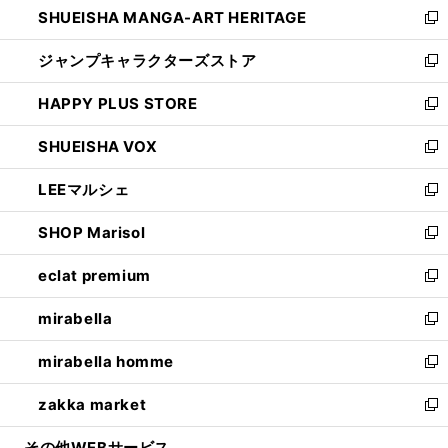
SHUEISHA MANGA-ART HERITAGE
く
で
い
新
開
ウ
し
ジャンプキャラクターズストア
く
ィ
い
新
ン
ウ
し
HAPPY PLUS STORE
ド
ィ
い
新
ウ
ン
ウ
し
SHUEISHA VOX
で
ド
ィ
い
新
開
ウ
ン
ウ
し
LEEマルシェ
く
で
ド
ィ
い
新
開
ウ
ン
ウ
し
SHOP Marisol
く
で
ド
ィ
い
新
開
ウ
ン
ウ
し
eclat premium
く
で
ド
ィ
い
新
開
ウ
ン
ウ
し
mirabella
く
で
ド
ィ
い
新
開
ウ
ン
ウ
し
mirabella homme
く
で
ド
ィ
い
新
開
ウ
ン
ウ
し
zakka market
く
で
ド
ィ
い
新
開
ウ
ン
ウ
し
その他WEBサービス
く
で