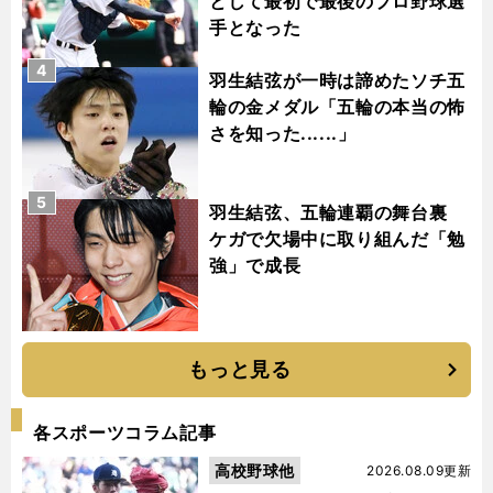
として最初で最後のプロ野球選
手となった
4
羽生結弦が一時は諦めたソチ五
輪の金メダル「五輪の本当の怖
さを知った......」
5
羽生結弦、五輪連覇の舞台裏
ケガで欠場中に取り組んだ「勉
強」で成長
もっと見る
各スポーツコラム記事
高校野球他
2026.08.09更新