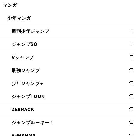
く/
マンガ
ド
閉
ウ
じ
少年マンガ
で
る
開
週刊少年ジャンプ
く
新
し
ジャンプSQ
い
新
ウ
し
Vジャンプ
ィ
い
新
ン
ウ
し
最強ジャンプ
ド
ィ
い
新
ウ
ン
ウ
し
少年ジャンプ+
で
ド
ィ
い
新
開
ウ
ン
ウ
し
ジャンプTOON
く
で
ド
ィ
い
新
開
ウ
ン
ウ
し
ZEBRACK
く
で
ド
ィ
い
新
開
ウ
ン
ウ
し
ジャンプルーキー！
く
で
ド
ィ
い
新
開
ウ
ン
ウ
し
S-MANGA
く
で
ド