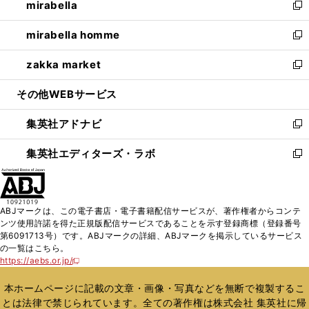
mirabella
く
で
ド
ィ
い
新
開
ウ
ン
ウ
し
mirabella homme
く
で
ド
ィ
い
新
開
ウ
ン
ウ
し
zakka market
く
で
ド
ィ
い
新
開
ウ
ン
ウ
し
その他WEBサービス
く
で
ド
ィ
い
開
ウ
ン
ウ
集英社アドナビ
く
で
ド
ィ
新
開
ウ
ン
し
集英社エディターズ・ラボ
く
で
ド
い
新
開
ウ
ウ
し
く
で
ィ
い
開
ン
ウ
ABJマークは、この電子書店・電子書籍配信サービスが、著作権者からコンテ
く
ド
ィ
ンツ使用許諾を得た正規版配信サービスであることを示す登録商標（登録番号
ウ
ン
第6091713号）です。ABJマークの詳細、ABJマークを掲示しているサービス
で
ド
の一覧はこちら。
開
ウ
https://aebs.or.jp/
新
く
で
し
い
開
本ホームページに記載の文章・画像・写真などを無断で複製するこ
ウ
く
とは法律で禁じられています。全ての著作権は株式会社 集英社に帰
ィ