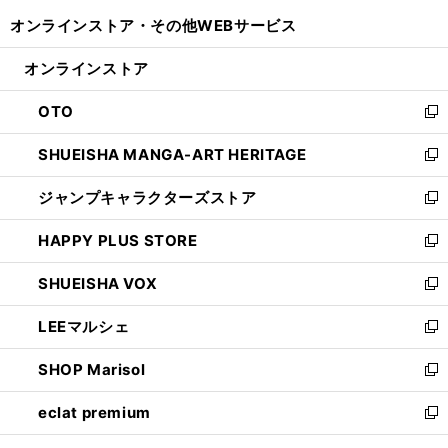
開
ウ
ウ
し
オンラインストア・
その他WEBサービス
く
で
ィ
い
開
ン
ウ
オンラインストア
く
ド
ィ
ウ
ン
OTO
で
ド
新
開
ウ
し
SHUEISHA MANGA-ART HERITAGE
く
で
い
新
開
ウ
し
ジャンプキャラクターズストア
く
ィ
い
新
ン
ウ
し
HAPPY PLUS STORE
ド
ィ
い
新
ウ
ン
ウ
し
SHUEISHA VOX
で
ド
ィ
い
新
開
ウ
ン
ウ
し
LEEマルシェ
く
で
ド
ィ
い
新
開
ウ
ン
ウ
し
SHOP Marisol
く
で
ド
ィ
い
新
開
ウ
ン
ウ
し
eclat premium
く
で
ド
ィ
い
新
開
ウ
ン
ウ
し