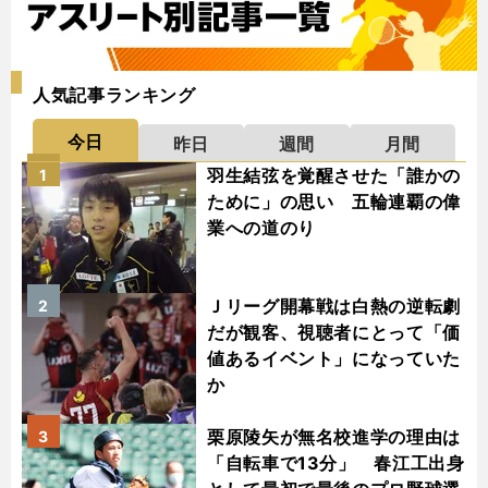
人気記事ランキング
今日
昨日
週間
月間
羽生結弦を覚醒させた「誰かの
1
ために」の思い 五輪連覇の偉
業への道のり
Ｊリーグ開幕戦は白熱の逆転劇
2
だが観客、視聴者にとって「価
値あるイベント」になっていた
か
栗原陵矢が無名校進学の理由は
3
「自転車で13分」 春江工出身