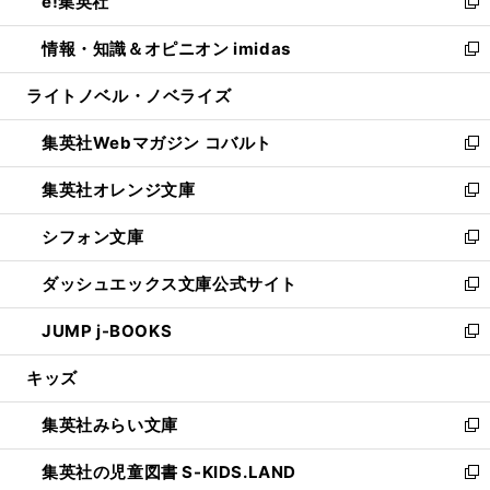
e!集英社
く
で
ド
ィ
い
新
開
ウ
ン
ウ
し
情報・知識＆オピニオン imidas
く
で
ド
ィ
い
新
開
ウ
ン
ウ
し
ライトノベル・ノベライズ
く
で
ド
ィ
い
開
ウ
ン
ウ
集英社Webマガジン コバルト
く
で
ド
ィ
新
開
ウ
ン
し
集英社オレンジ文庫
く
で
ド
い
新
開
ウ
ウ
し
シフォン文庫
く
で
ィ
い
新
開
ン
ウ
し
ダッシュエックス文庫公式サイト
く
ド
ィ
い
新
ウ
ン
ウ
し
JUMP j-BOOKS
で
ド
ィ
い
新
開
ウ
ン
ウ
し
キッズ
く
で
ド
ィ
い
開
ウ
ン
ウ
集英社みらい文庫
く
で
ド
ィ
新
開
ウ
ン
し
集英社の児童図書 S-KIDS.LAND
く
で
ド
い
新