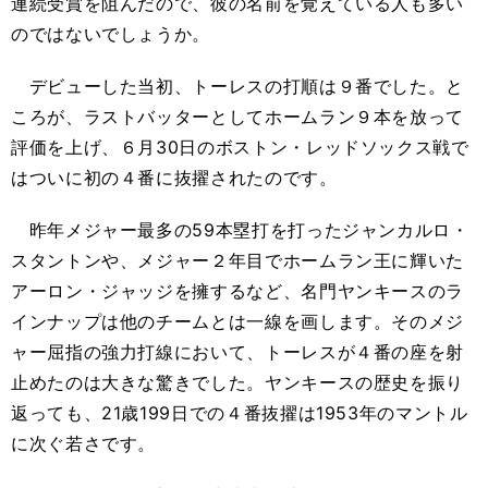
連続受賞を阻んだので、彼の名前を覚えている人も多い
のではないでしょうか。
デビューした当初、トーレスの打順は９番でした。と
ころが、ラストバッターとしてホームラン９本を放って
評価を上げ、６月30日のボストン・レッドソックス戦で
はついに初の４番に抜擢されたのです。
昨年メジャー最多の59本塁打を打ったジャンカルロ・
スタントンや、メジャー２年目でホームラン王に輝いた
アーロン・ジャッジを擁するなど、名門ヤンキースのラ
インナップは他のチームとは一線を画します。そのメジ
ャー屈指の強力打線において、トーレスが４番の座を射
止めたのは大きな驚きでした。ヤンキースの歴史を振り
返っても、21歳199日での４番抜擢は1953年のマントル
に次ぐ若さです。