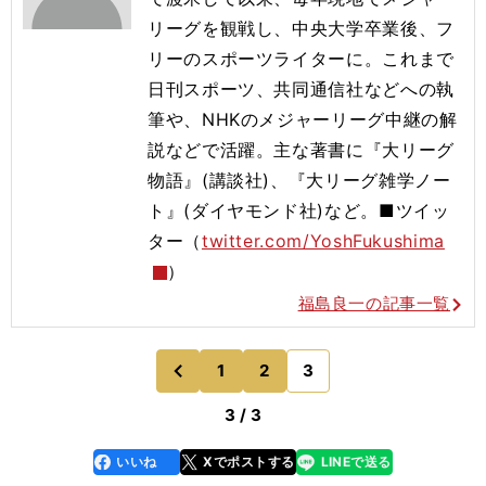
リーグを観戦し、中央大学卒業後、フ
リーのスポーツライターに。これまで
日刊スポーツ、共同通信社などへの執
筆や、NHKのメジャーリーグ中継の解
説などで活躍。主な著書に『大リーグ
物語』(講談社)、『大リーグ雑学ノー
ト』(ダイヤモンド社)など。■ツイッ
ター（
twitter.com/YoshFukushima
）
福島良一の記事一覧
1
2
3
のページへ
前
3 / 3
いいね
Xでポストする
LINEで送る
line
faceboo
x
k