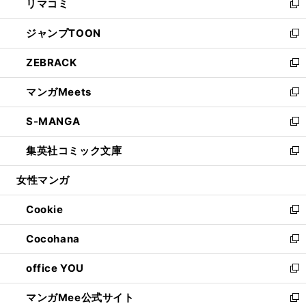
リマコミ
で
ド
ィ
い
新
開
ウ
ン
ウ
し
ジャンプTOON
く
で
ド
ィ
い
新
開
ウ
ン
ウ
し
ZEBRACK
く
で
ド
ィ
い
新
開
ウ
ン
ウ
し
マンガMeets
く
で
ド
ィ
い
新
開
ウ
ン
ウ
し
S-MANGA
く
で
ド
ィ
い
新
開
ウ
ン
ウ
し
集英社コミック文庫
く
で
ド
ィ
い
新
開
ウ
ン
ウ
し
女性マンガ
く
で
ド
ィ
い
開
ウ
ン
ウ
Cookie
く
で
ド
ィ
新
開
ウ
ン
し
Cocohana
く
で
ド
い
新
開
ウ
ウ
し
office YOU
く
で
ィ
い
新
開
ン
ウ
し
マンガMee公式サイト
く
ド
ィ
い
新