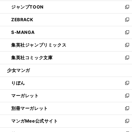
開
ウ
ン
ウ
し
ジャンプTOON
く
で
ド
ィ
い
新
開
ウ
ン
ウ
し
ZEBRACK
く
で
ド
ィ
い
新
開
ウ
ン
ウ
し
S-MANGA
く
で
ド
ィ
い
新
開
ウ
ン
ウ
し
集英社ジャンプリミックス
く
で
ド
ィ
い
新
開
ウ
ン
ウ
し
集英社コミック文庫
く
で
ド
ィ
い
新
開
ウ
ン
ウ
し
少女マンガ
く
で
ド
ィ
い
開
ウ
ン
ウ
りぼん
く
で
ド
ィ
新
開
ウ
ン
し
マーガレット
く
で
ド
い
新
開
ウ
ウ
し
別冊マーガレット
く
で
ィ
い
新
開
ン
ウ
し
マンガMee公式サイト
く
ド
ィ
い
新
ウ
ン
ウ
し