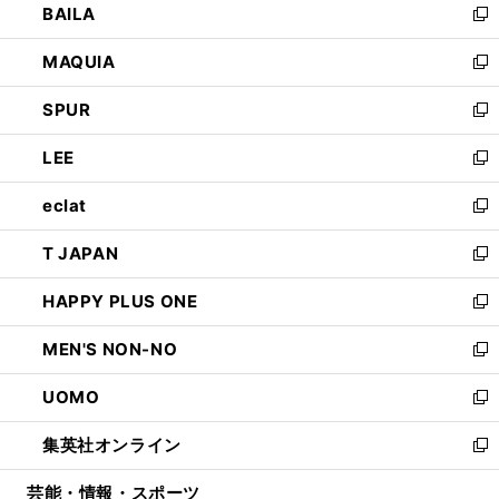
BAILA
く
ィ
い
新
ン
ウ
し
MAQUIA
ド
ィ
い
新
ウ
ン
ウ
し
SPUR
で
ド
ィ
い
新
開
ウ
ン
ウ
し
LEE
く
で
ド
ィ
い
新
開
ウ
ン
ウ
し
eclat
く
で
ド
ィ
い
新
開
ウ
ン
ウ
し
T JAPAN
く
で
ド
ィ
い
新
開
ウ
ン
ウ
し
HAPPY PLUS ONE
く
で
ド
ィ
い
新
開
ウ
ン
ウ
し
MEN'S NON-NO
く
で
ド
ィ
い
新
開
ウ
ン
ウ
し
UOMO
く
で
ド
ィ
い
新
開
ウ
ン
ウ
し
集英社オンライン
く
で
ド
ィ
い
新
開
ウ
ン
ウ
し
芸能・情報・スポーツ
く
で
ド
ィ
い