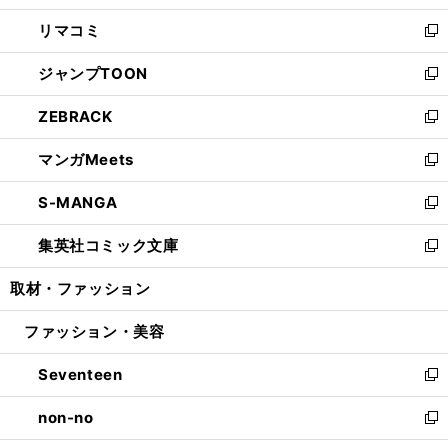
ウ
ン
ウ
し
リマコミ
で
ド
ィ
い
新
開
ウ
ン
ウ
し
ジャンプTOON
く
で
ド
ィ
い
新
開
ウ
ン
ウ
し
ZEBRACK
く
で
ド
ィ
い
新
開
ウ
ン
ウ
し
マンガMeets
く
で
ド
ィ
い
新
開
ウ
ン
ウ
し
S-MANGA
く
で
ド
ィ
い
新
開
ウ
ン
ウ
し
集英社コミック文庫
く
で
ド
ィ
い
新
開
ウ
ン
ウ
し
取材・ファッション
く
で
ド
ィ
い
開
ウ
ン
ウ
ファッション・美容
く
で
ド
ィ
開
ウ
ン
Seventeen
く
で
ド
新
開
ウ
し
non-no
く
で
い
新
開
ウ
し