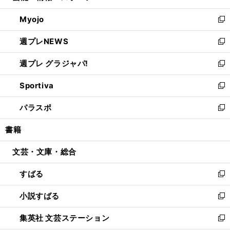
開
ウ
ン
ウ
Myojo
く
で
ド
ィ
新
開
ウ
ン
し
週プレNEWS
く
で
ド
い
新
開
ウ
ウ
し
週プレ グラジャパ!
く
で
ィ
い
新
開
ン
ウ
し
Sportiva
く
ド
ィ
い
新
ウ
ン
ウ
し
パラスポ
で
ド
ィ
い
新
開
ウ
ン
ウ
し
書籍
く
で
ド
ィ
い
開
ウ
ン
ウ
文芸・文庫・総合
く
で
ド
ィ
開
ウ
ン
すばる
く
で
ド
新
開
ウ
し
小説すばる
く
で
い
新
開
ウ
し
集英社 文芸ステーション
く
ィ
い
新
ン