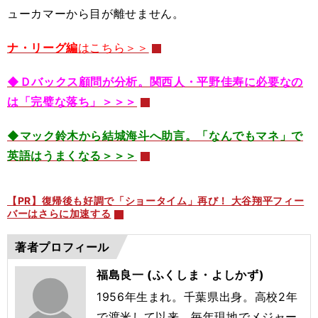
ューカマーから目が離せません。
ナ・リーグ編
はこちら＞＞
◆Ｄバックス顧問が分析。関西人・平野佳寿に必要なの
は「完璧な落ち」＞＞＞
◆マック鈴木から結城海斗へ助言。「なんでもマネ」で
英語はうまくなる＞＞＞
【PR】復帰後も好調で「ショータイム」再び！ 大谷翔平フィー
バーはさらに加速する
著者プロフィール
福島良一 (ふくしま・よしかず)
1956年生まれ。千葉県出身。高校2年
で渡米して以来、毎年現地でメジャー