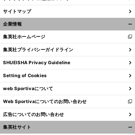
サイトマップ
企業情報
開
く/
集英社ホームページ
新
閉
し
じ
集英社プライバシーガイドライン
い
る
ウ
SHUEISHA Privacy Guideline
ィ
ン
Setting of Cookies
ド
ウ
web Sportivaについて
で
開
Web Sportivaについてのお問い合わせ
く
新
し
広告についてのお問い合わせ
い
ウ
集英社サイト
ィ
開
ン