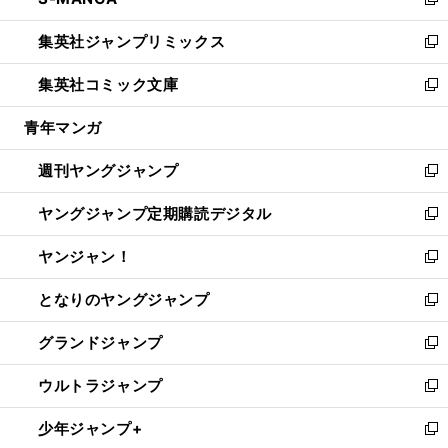
ィ
い
新
開
ウ
ン
ウ
し
集英社ジャンプリミックス
く
で
ド
ィ
い
新
開
ウ
ン
ウ
し
集英社コミック文庫
く
で
ド
ィ
い
新
開
ウ
ン
ウ
し
青年マンガ
く
で
ド
ィ
い
開
ウ
ン
ウ
週刊ヤングジャンプ
く
で
ド
ィ
新
開
ウ
ン
し
ヤングジャンプ定期購読デジタル
く
で
ド
い
新
開
ウ
ウ
し
ヤンジャン！
く
で
ィ
い
新
開
ン
ウ
し
となりのヤングジャンプ
く
ド
ィ
い
新
ウ
ン
ウ
し
グランドジャンプ
で
ド
ィ
い
新
開
ウ
ン
ウ
し
ウルトラジャンプ
く
で
ド
ィ
い
新
開
ウ
ン
ウ
し
少年ジャンプ+
く
で
ド
ィ
い
新