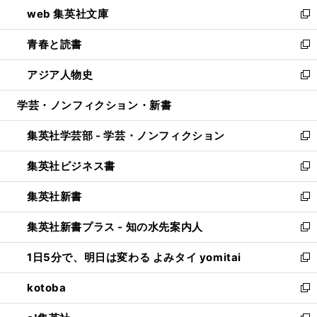
ウ
し
web 集英社文庫
ド
ィ
い
新
ウ
ン
ウ
し
青春と読書
で
ド
ィ
い
新
開
ウ
ン
ウ
し
アジア人物史
く
で
ド
ィ
い
新
開
ウ
ン
ウ
し
学芸・ノンフィクション・新書
く
で
ド
ィ
い
開
ウ
ン
ウ
集英社学芸部 - 学芸・ノンフィクション
く
で
ド
ィ
新
開
ウ
ン
し
集英社ビジネス書
く
で
ド
い
新
開
ウ
ウ
し
集英社新書
く
で
ィ
い
新
開
ン
ウ
し
集英社新書プラス - 知の水先案内人
く
ド
ィ
い
新
ウ
ン
ウ
し
1日5分で、明日は変わる よみタイ yomitai
で
ド
ィ
い
新
開
ウ
ン
ウ
し
kotoba
く
で
ド
ィ
い
新
開
ウ
ン
ウ
し