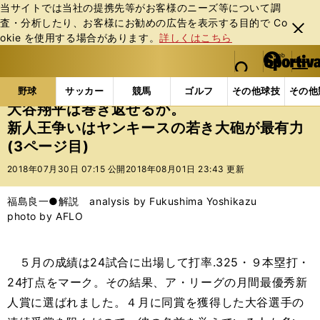
当サイトでは当社の提携先等がお客様のニーズ等について調
査・分析したり、お客様にお勧めの広告を表⽰する⽬的で Co
閉じ
okie を使⽤する場合があります。
詳しくはこちら
る
マイペ
web Sportiva (webスポルティーバ)
検索
メニュ
we
ー
野球の記事一覧
MLB
福島良一
大谷翔平は巻き
b
ジ
野球
サッカー
競馬
ゴルフ
その他球技
その他
ス
大谷翔平は巻き返せるか。
ポ
新人王争いはヤンキースの若き大砲が最有力
ル
(3ページ目)
テ
ィ
2018年07月30日 07:15 公開
2018年08月01日 23:43 更新
ー
バ
福島良一●解説 analysis by Fukushima Yoshikazu
photo by AFLO
５月の成績は24試合に出場して打率.325・９本塁打・
24打点をマーク。その結果、ア・リーグの月間最優秀新
人賞に選ばれました。４月に同賞を獲得した大谷選手の