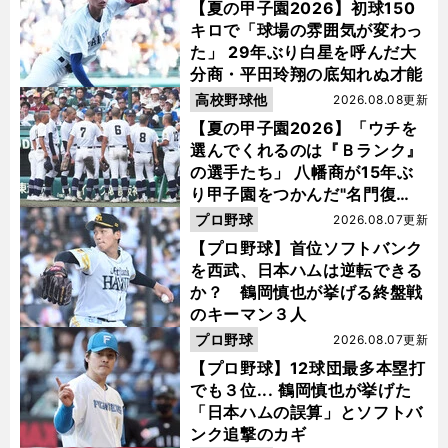
【夏の甲子園2026】初球150
キロで「球場の雰囲気が変わっ
た」 29年ぶり白星を呼んだ大
分商・平田玲翔の底知れぬ才能
高校野球他
2026.08.08更新
【夏の甲子園2026】「ウチを
選んでくれるのは『Ｂランク』
の選手たち」 八幡商が15年ぶ
り甲子園をつかんだ"名門復
活"の舞台裏
プロ野球
2026.08.07更新
【プロ野球】首位ソフトバンク
を西武、日本ハムは逆転できる
か？ 鶴岡慎也が挙げる終盤戦
のキーマン３人
プロ野球
2026.08.07更新
【プロ野球】12球団最多本塁打
でも３位... 鶴岡慎也が挙げた
「日本ハムの誤算」とソフトバ
ンク追撃のカギ