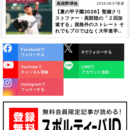
高校野球他
2026.08.07更新
【夏の甲子園2026】聖隷クリ
ストファー・高部陸の「２回加
速する」規格外のストレート そ
れでもプロではなく大学進学を
選ぶ理由
cebo
X
Facebookで
Xでフォローする
ok
フォローする
uTube
LINE
YouTubeで
LINEで
チャンネル登録
アカウント追加
stagra
Instagramで
m
フォローする