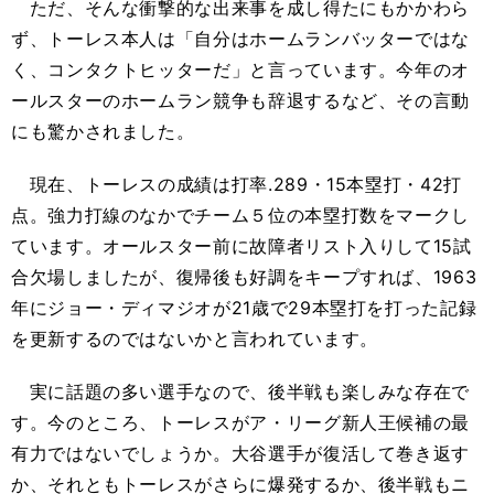
ただ、そんな衝撃的な出来事を成し得たにもかかわら
ず、トーレス本人は「自分はホームランバッターではな
く、コンタクトヒッターだ」と言っています。今年のオ
ールスターのホームラン競争も辞退するなど、その言動
にも驚かされました。
現在、トーレスの成績は打率.289・15本塁打・42打
点。強力打線のなかでチーム５位の本塁打数をマークし
ています。オールスター前に故障者リスト入りして15試
合欠場しましたが、復帰後も好調をキープすれば、1963
年にジョー・ディマジオが21歳で29本塁打を打った記録
を更新するのではないかと言われています。
実に話題の多い選手なので、後半戦も楽しみな存在で
す。今のところ、トーレスがア・リーグ新人王候補の最
有力ではないでしょうか。大谷選手が復活して巻き返す
か、それともトーレスがさらに爆発するか、後半戦もニ