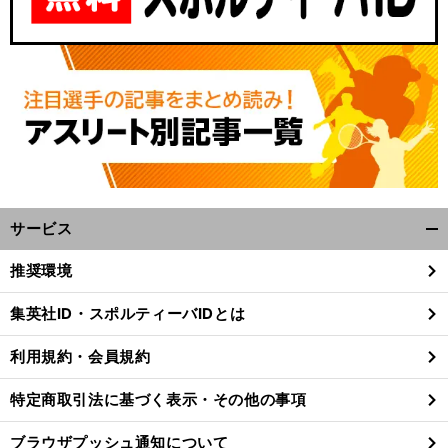
サービス
開
く/
デ
。
彼
」
推奨環境
ストラーデが語る大谷翔平
「
の価値はイチローより大きくなる
閉
じ
集英社ID・スポルティーバIDとは
る
利用規約・会員規約
特定商取引法に基づく表示・その他の事項
ブラウザプッシュ通知について