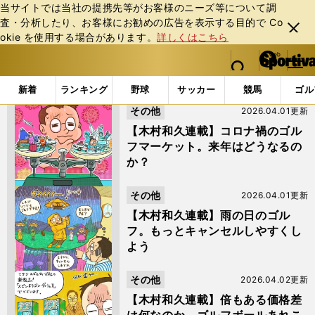
当サイトでは当社の提携先等がお客様のニーズ等について調
査・分析したり、お客様にお勧めの広告を表⽰する⽬的で Co
閉じ
okie を使⽤する場合があります。
詳しくはこちら
る
マイペ
web Sportiva (webスポルティーバ)
検索
メニュ
we
ー
「木村和久」の検索結果 (4ページ目)
b
ジ
新着
ランキング
野球
サッカー
競馬
ゴル
ス
その他
2026.04.01更新
ポ
ル
【木村和久連載】コロナ禍のゴル
テ
フマーケット。来年はどうなるの
ィ
か？
ー
バ
その他
2026.04.01更新
【木村和久連載】雨の日のゴル
フ。もっとキャンセルしやすくし
よう
その他
2026.04.02更新
【木村和久連載】倍もある価格差