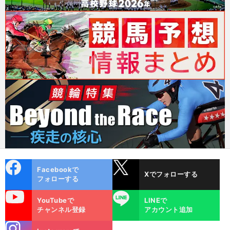
cebo
X
Facebookで
Xでフォローする
ok
フォローする
uTube
LINE
YouTubeで
LINEで
チャンネル登録
アカウント追加
stagra