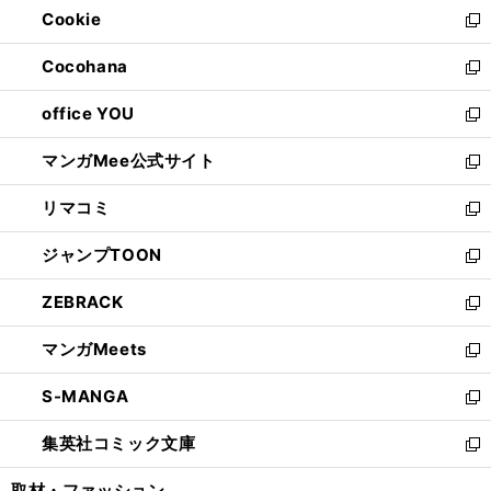
Cookie
く
で
ド
ィ
新
開
ウ
ン
し
Cocohana
く
で
ド
い
新
開
ウ
ウ
し
office YOU
く
で
ィ
い
新
開
ン
ウ
し
マンガMee公式サイト
く
ド
ィ
い
新
ウ
ン
ウ
し
リマコミ
で
ド
ィ
い
新
開
ウ
ン
ウ
し
ジャンプTOON
く
で
ド
ィ
い
新
開
ウ
ン
ウ
し
ZEBRACK
く
で
ド
ィ
い
新
開
ウ
ン
ウ
し
マンガMeets
く
で
ド
ィ
い
新
開
ウ
ン
ウ
し
S-MANGA
く
で
ド
ィ
い
新
開
ウ
ン
ウ
し
集英社コミック文庫
く
で
ド
ィ
い
新
開
ウ
ン
ウ
し
取材・ファッション
く