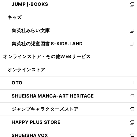
JUMP j-BOOKS
で
ド
ィ
い
新
開
ウ
ン
ウ
し
キッズ
く
で
ド
ィ
い
開
ウ
ン
ウ
集英社みらい文庫
く
で
ド
ィ
新
開
ウ
ン
し
集英社の児童図書 S-KIDS.LAND
く
で
ド
い
新
開
ウ
ウ
し
オンラインストア・
その他WEBサービス
く
で
ィ
い
開
ン
ウ
オンラインストア
く
ド
ィ
ウ
ン
OTO
で
ド
新
開
ウ
し
SHUEISHA MANGA-ART HERITAGE
く
で
い
新
開
ウ
し
ジャンプキャラクターズストア
く
ィ
い
新
ン
ウ
し
HAPPY PLUS STORE
ド
ィ
い
新
ウ
ン
ウ
し
SHUEISHA VOX
で
ド
ィ
い
新