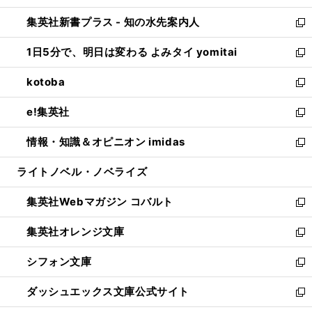
開
ン
ウ
し
集英社新書プラス - 知の水先案内人
く
ド
ィ
い
新
ウ
ン
ウ
し
1日5分で、明日は変わる よみタイ yomitai
で
ド
ィ
い
新
開
ウ
ン
ウ
し
kotoba
く
で
ド
ィ
い
新
開
ウ
ン
ウ
し
e!集英社
く
で
ド
ィ
い
新
開
ウ
ン
ウ
し
情報・知識＆オピニオン imidas
く
で
ド
ィ
い
新
開
ウ
ン
ウ
し
ライトノベル・ノベライズ
く
で
ド
ィ
い
開
ウ
ン
ウ
集英社Webマガジン コバルト
く
で
ド
ィ
新
開
ウ
ン
し
集英社オレンジ文庫
く
で
ド
い
新
開
ウ
ウ
し
シフォン文庫
く
で
ィ
い
新
開
ン
ウ
し
ダッシュエックス文庫公式サイト
く
ド
ィ
い
新
ウ
ン
ウ
し