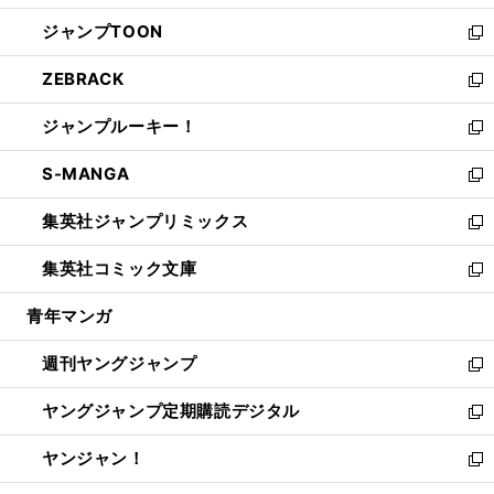
開
ウ
ン
ウ
し
ジャンプTOON
く
で
ド
ィ
い
新
開
ウ
ン
ウ
し
ZEBRACK
く
で
ド
ィ
い
新
開
ウ
ン
ウ
し
ジャンプルーキー！
く
で
ド
ィ
い
新
開
ウ
ン
ウ
し
S-MANGA
く
で
ド
ィ
い
新
開
ウ
ン
ウ
し
集英社ジャンプリミックス
く
で
ド
ィ
い
新
開
ウ
ン
ウ
し
集英社コミック文庫
く
で
ド
ィ
い
新
開
ウ
ン
ウ
し
青年マンガ
く
で
ド
ィ
い
開
ウ
ン
ウ
週刊ヤングジャンプ
く
で
ド
ィ
新
開
ウ
ン
し
ヤングジャンプ定期購読デジタル
く
で
ド
い
新
開
ウ
ウ
し
ヤンジャン！
く
で
ィ
い
新
開
ン
ウ
し