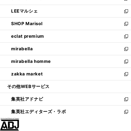
開
ウ
ン
ウ
し
LEEマルシェ
く
で
ド
ィ
い
新
開
ウ
ン
ウ
し
SHOP Marisol
く
で
ド
ィ
い
新
開
ウ
ン
ウ
し
eclat premium
く
で
ド
ィ
い
新
開
ウ
ン
ウ
し
mirabella
く
で
ド
ィ
い
新
開
ウ
ン
ウ
し
mirabella homme
く
で
ド
ィ
い
新
開
ウ
ン
ウ
し
zakka market
く
で
ド
ィ
い
新
開
ウ
ン
ウ
し
その他WEBサービス
く
で
ド
ィ
い
開
ウ
ン
ウ
集英社アドナビ
く
で
ド
ィ
新
開
ウ
ン
し
集英社エディターズ・ラボ
く
で
ド
い
新
開
ウ
ウ
し
く
で
ィ
い
開