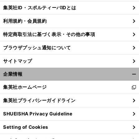
じ
集英社ID・スポルティーバIDとは
る
利用規約・会員規約
特定商取引法に基づく表示・その他の事項
ブラウザプッシュ通知について
サイトマップ
企業情報
開
く/
集英社ホームページ
新
閉
し
じ
集英社プライバシーガイドライン
い
る
ウ
SHUEISHA Privacy Guideline
ィ
ン
Setting of Cookies
ド
ウ