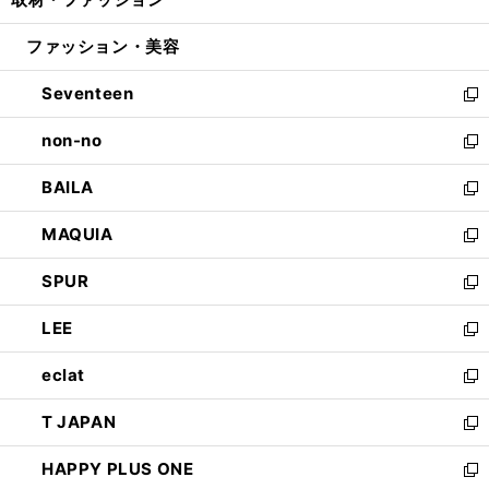
で
ド
ィ
い
開
ウ
ン
ウ
ファッション・美容
く
で
ド
ィ
開
ウ
ン
Seventeen
く
で
ド
新
開
ウ
し
non-no
く
で
い
新
開
ウ
し
BAILA
く
ィ
い
新
ン
ウ
し
MAQUIA
ド
ィ
い
新
ウ
ン
ウ
し
SPUR
で
ド
ィ
い
新
開
ウ
ン
ウ
し
LEE
く
で
ド
ィ
い
新
開
ウ
ン
ウ
し
eclat
く
で
ド
ィ
い
新
開
ウ
ン
ウ
し
T JAPAN
く
で
ド
ィ
い
新
開
ウ
ン
ウ
し
HAPPY PLUS ONE
く
で
ド
ィ
い
新