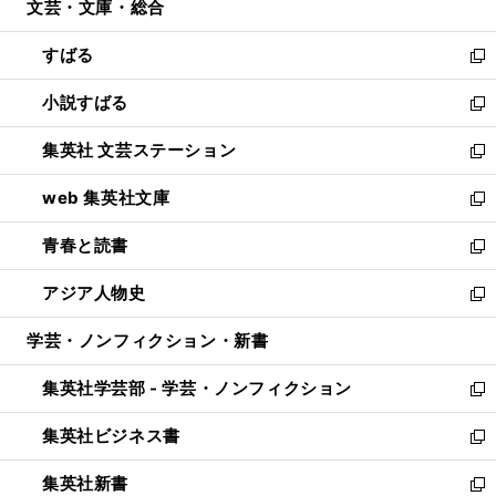
文芸・文庫・総合
く
で
ド
ィ
開
ウ
ン
すばる
く
で
ド
新
開
ウ
し
小説すばる
く
で
い
新
開
ウ
し
集英社 文芸ステーション
く
ィ
い
新
ン
ウ
し
web 集英社文庫
ド
ィ
い
新
ウ
ン
ウ
し
青春と読書
で
ド
ィ
い
新
開
ウ
ン
ウ
し
アジア人物史
く
で
ド
ィ
い
新
開
ウ
ン
ウ
し
学芸・ノンフィクション・新書
く
で
ド
ィ
い
開
ウ
ン
ウ
集英社学芸部 - 学芸・ノンフィクション
く
で
ド
ィ
新
開
ウ
ン
し
集英社ビジネス書
く
で
ド
い
新
開
ウ
ウ
し
集英社新書
く
で
ィ
い
新