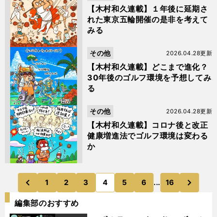
【木村和久連載】１年後に延期さ
れた東京五輪開催の是非を考えて
みる
その他
2026.04.28更新
【木村和久連載】どこまで進化？
30年後のゴルフ環境を予想してみ
る
その他
2026.04.28更新
【木村和久連載】コロナ後と改正
健康増進法でゴルフ環境は変わる
か
次
1
2
3
4
5
6
...
16
のページへ
のページへ
前
編集部のおすすめ