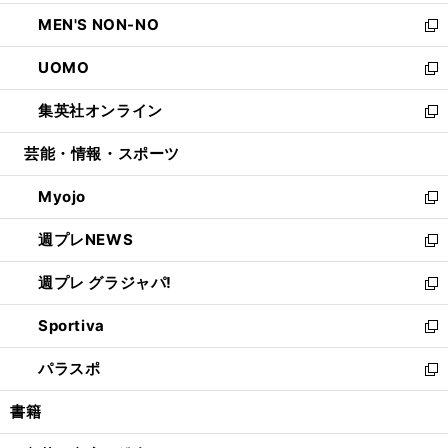
開
ウ
ン
ウ
し
MEN'S NON-NO
く
で
ド
ィ
い
新
開
ウ
ン
ウ
し
UOMO
く
で
ド
ィ
い
新
開
ウ
ン
ウ
し
集英社オンライン
く
で
ド
ィ
い
新
開
ウ
ン
ウ
し
芸能・情報・スポーツ
く
で
ド
ィ
い
開
ウ
ン
ウ
Myojo
く
で
ド
ィ
新
開
ウ
ン
し
週プレNEWS
く
で
ド
い
新
開
ウ
ウ
し
週プレ グラジャパ!
く
で
ィ
い
新
開
ン
ウ
し
Sportiva
く
ド
ィ
い
新
ウ
ン
ウ
し
パラスポ
で
ド
ィ
い
新
開
ウ
ン
ウ
し
書籍
く
で
ド
ィ
い
開
ウ
ン
ウ