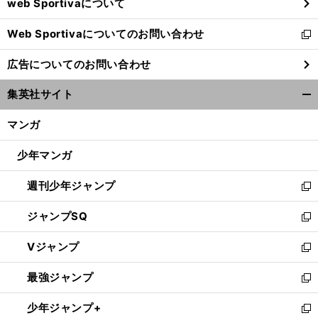
web Sportivaについて
で
開
Web Sportivaについてのお問い合わせ
く
新
し
広告についてのお問い合わせ
い
ウ
集英社サイト
ィ
開
ン
く/
マンガ
ド
閉
ウ
じ
少年マンガ
で
る
開
週刊少年ジャンプ
く
新
し
ジャンプSQ
い
新
ウ
し
Vジャンプ
ィ
い
新
ン
ウ
し
最強ジャンプ
ド
ィ
い
新
ウ
ン
ウ
し
少年ジャンプ+
で
ド
ィ
い
新