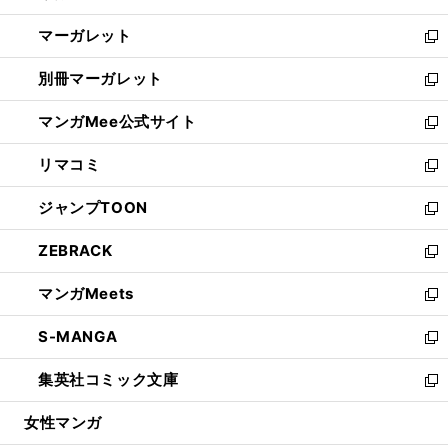
開
ウ
ン
し
マーガレット
く
で
ド
い
新
開
ウ
ウ
し
別冊マーガレット
く
で
ィ
い
新
開
ン
ウ
し
マンガMee公式サイト
く
ド
ィ
い
新
ウ
ン
ウ
し
リマコミ
で
ド
ィ
い
新
開
ウ
ン
ウ
し
ジャンプTOON
く
で
ド
ィ
い
新
開
ウ
ン
ウ
し
ZEBRACK
く
で
ド
ィ
い
新
開
ウ
ン
ウ
し
マンガMeets
く
で
ド
ィ
い
新
開
ウ
ン
ウ
し
S-MANGA
く
で
ド
ィ
い
新
開
ウ
ン
ウ
し
集英社コミック文庫
く
で
ド
ィ
い
新
開
ウ
ン
ウ
し
女性マンガ
く
で
ド
ィ
い
開
ウ
ン
ウ