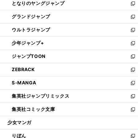
となりのヤングジャンプ
く
ド
ィ
い
新
ウ
ン
ウ
し
グランドジャンプ
で
ド
ィ
い
新
開
ウ
ン
ウ
し
ウルトラジャンプ
く
で
ド
ィ
い
新
開
ウ
ン
ウ
し
少年ジャンプ+
く
で
ド
ィ
い
新
開
ウ
ン
ウ
し
ジャンプTOON
く
で
ド
ィ
い
新
開
ウ
ン
ウ
し
ZEBRACK
く
で
ド
ィ
い
新
開
ウ
ン
ウ
し
S-MANGA
く
で
ド
ィ
い
新
開
ウ
ン
ウ
し
集英社ジャンプリミックス
く
で
ド
ィ
い
新
開
ウ
ン
ウ
し
集英社コミック文庫
く
で
ド
ィ
い
新
開
ウ
ン
ウ
し
少女マンガ
く
で
ド
ィ
い
開
ウ
ン
ウ
りぼん
く
で
ド
ィ
新