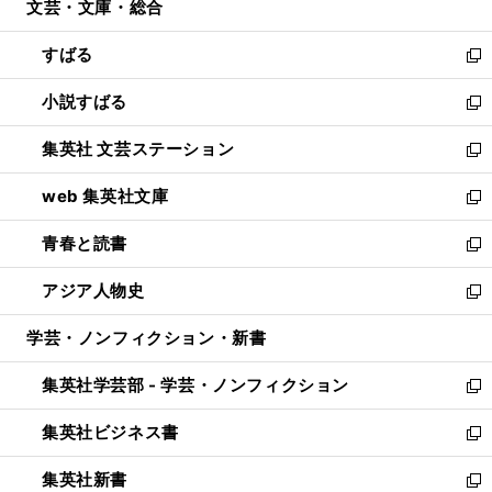
文芸・文庫・総合
く
で
ド
ィ
開
ウ
ン
すばる
く
で
ド
新
開
ウ
し
小説すばる
く
で
い
新
開
ウ
し
集英社 文芸ステーション
く
ィ
い
新
ン
ウ
し
web 集英社文庫
ド
ィ
い
新
ウ
ン
ウ
し
青春と読書
で
ド
ィ
い
新
開
ウ
ン
ウ
し
アジア人物史
く
で
ド
ィ
い
新
開
ウ
ン
ウ
し
学芸・ノンフィクション・新書
く
で
ド
ィ
い
開
ウ
ン
ウ
集英社学芸部 - 学芸・ノンフィクション
く
で
ド
ィ
新
開
ウ
ン
し
集英社ビジネス書
く
で
ド
い
新
開
ウ
ウ
し
集英社新書
く
で
ィ
い
新