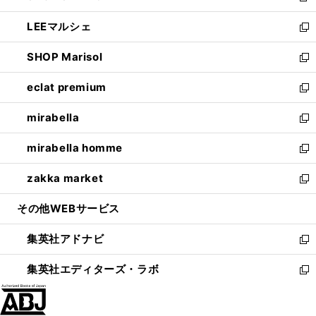
開
ウ
ン
ウ
し
LEEマルシェ
く
で
ド
ィ
い
新
開
ウ
ン
ウ
し
SHOP Marisol
く
で
ド
ィ
い
新
開
ウ
ン
ウ
し
eclat premium
く
で
ド
ィ
い
新
開
ウ
ン
ウ
し
mirabella
く
で
ド
ィ
い
新
開
ウ
ン
ウ
し
mirabella homme
く
で
ド
ィ
い
新
開
ウ
ン
ウ
し
zakka market
く
で
ド
ィ
い
新
開
ウ
ン
ウ
し
その他WEBサービス
く
で
ド
ィ
い
開
ウ
ン
ウ
集英社アドナビ
く
で
ド
ィ
新
開
ウ
ン
し
集英社エディターズ・ラボ
く
で
ド
い
新
開
ウ
ウ
し
く
で
ィ
い
開