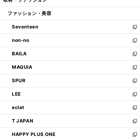
で
ド
ィ
い
開
ウ
ン
ウ
ファッション・美容
く
で
ド
ィ
開
ウ
ン
Seventeen
く
で
ド
新
開
ウ
し
non-no
く
で
い
新
開
ウ
し
BAILA
く
ィ
い
新
ン
ウ
し
MAQUIA
ド
ィ
い
新
ウ
ン
ウ
し
SPUR
で
ド
ィ
い
新
開
ウ
ン
ウ
し
LEE
く
で
ド
ィ
い
新
開
ウ
ン
ウ
し
eclat
く
で
ド
ィ
い
新
開
ウ
ン
ウ
し
T JAPAN
く
で
ド
ィ
い
新
開
ウ
ン
ウ
し
HAPPY PLUS ONE
く
で
ド
ィ
い
新