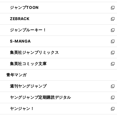
開
ウ
ン
ウ
し
ジャンプTOON
く
で
ド
ィ
い
新
開
ウ
ン
ウ
し
ZEBRACK
く
で
ド
ィ
い
新
開
ウ
ン
ウ
し
ジャンプルーキー！
く
で
ド
ィ
い
新
開
ウ
ン
ウ
し
S-MANGA
く
で
ド
ィ
い
新
開
ウ
ン
ウ
し
集英社ジャンプリミックス
く
で
ド
ィ
い
新
開
ウ
ン
ウ
し
集英社コミック文庫
く
で
ド
ィ
い
新
開
ウ
ン
ウ
し
青年マンガ
く
で
ド
ィ
い
開
ウ
ン
ウ
週刊ヤングジャンプ
く
で
ド
ィ
新
開
ウ
ン
し
ヤングジャンプ定期購読デジタル
く
で
ド
い
新
開
ウ
ウ
し
ヤンジャン！
く
で
ィ
い
新
開
ン
ウ
し