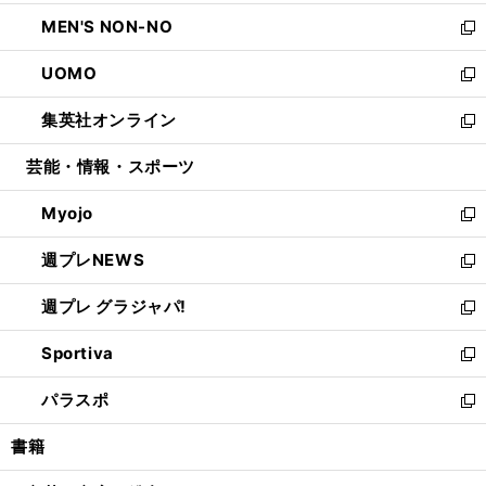
開
ウ
ン
ウ
し
MEN'S NON-NO
く
で
ド
ィ
い
新
開
ウ
ン
ウ
し
UOMO
く
で
ド
ィ
い
新
開
ウ
ン
ウ
し
集英社オンライン
く
で
ド
ィ
い
新
開
ウ
ン
ウ
し
芸能・情報・スポーツ
く
で
ド
ィ
い
開
ウ
ン
ウ
Myojo
く
で
ド
ィ
新
開
ウ
ン
し
週プレNEWS
く
で
ド
い
新
開
ウ
ウ
し
週プレ グラジャパ!
く
で
ィ
い
新
開
ン
ウ
し
Sportiva
く
ド
ィ
い
新
ウ
ン
ウ
し
パラスポ
で
ド
ィ
い
新
開
ウ
ン
ウ
し
書籍
く
で
ド
ィ
い
開
ウ
ン
ウ