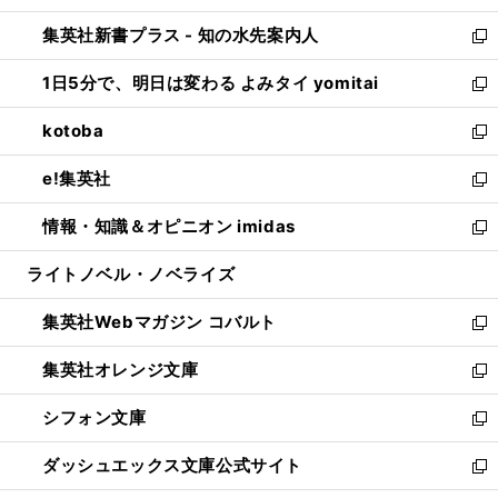
開
ン
ウ
し
集英社新書プラス - 知の水先案内人
く
ド
ィ
い
新
ウ
ン
ウ
し
1日5分で、明日は変わる よみタイ yomitai
で
ド
ィ
い
新
開
ウ
ン
ウ
し
kotoba
く
で
ド
ィ
い
新
開
ウ
ン
ウ
し
e!集英社
く
で
ド
ィ
い
新
開
ウ
ン
ウ
し
情報・知識＆オピニオン imidas
く
で
ド
ィ
い
新
開
ウ
ン
ウ
し
ライトノベル・ノベライズ
く
で
ド
ィ
い
開
ウ
ン
ウ
集英社Webマガジン コバルト
く
で
ド
ィ
新
開
ウ
ン
し
集英社オレンジ文庫
く
で
ド
い
新
開
ウ
ウ
し
シフォン文庫
く
で
ィ
い
新
開
ン
ウ
し
ダッシュエックス文庫公式サイト
く
ド
ィ
い
新
ウ
ン
ウ
し