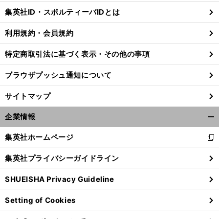
じ
集英社ID・スポルティーバIDとは
る
利用規約・会員規約
特定商取引法に基づく表示・その他の事項
ブラウザプッシュ通知について
サイトマップ
企業情報
開
く/
集英社ホームページ
新
閉
し
じ
集英社プライバシーガイドライン
い
る
ウ
SHUEISHA Privacy Guideline
ィ
ン
Setting of Cookies
ド
ウ