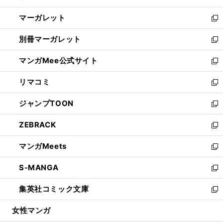
開
ウ
ン
し
マーガレット
く
で
ド
い
新
開
ウ
ウ
し
別冊マーガレット
く
で
ィ
い
新
開
ン
ウ
し
マンガMee公式サイト
く
ド
ィ
い
新
ウ
ン
ウ
し
リマコミ
で
ド
ィ
い
新
開
ウ
ン
ウ
し
ジャンプTOON
く
で
ド
ィ
い
新
開
ウ
ン
ウ
し
ZEBRACK
く
で
ド
ィ
い
新
開
ウ
ン
ウ
し
マンガMeets
く
で
ド
ィ
い
新
開
ウ
ン
ウ
し
S-MANGA
く
で
ド
ィ
い
新
開
ウ
ン
ウ
し
集英社コミック文庫
く
で
ド
ィ
い
新
開
ウ
ン
ウ
し
女性マンガ
く
で
ド
ィ
い
開
ウ
ン
ウ