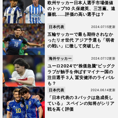
欧州サッカー日本人選手市場価値
のトップ10 久保建英、三笘薫、遠
藤航......評価の高い選手は？
日本代表
2024.07.15更新
五輪サッカーで最も期待されなか
ったリオ世代 アジア予選も「弱者
の戦い」に徹して突破した
海外サッカー
2024.07.12更新
ユーロ2024で"株価急騰"ビッグク
ラブが触手を伸ばすマイナー国の
注目選手３人 冨安健洋のライバル
も？
日本代表
2024.06.14更新
「日本代表の３バックは急成長し
ている」 スペインの知将がシリア
戦を高く評価