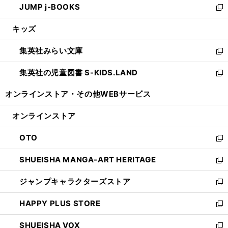
JUMP j-BOOKS
で
ド
ィ
い
新
開
ウ
ン
ウ
し
キッズ
く
で
ド
ィ
い
開
ウ
ン
ウ
集英社みらい文庫
く
で
ド
ィ
新
開
ウ
ン
し
集英社の児童図書 S-KIDS.LAND
く
で
ド
い
新
開
ウ
ウ
し
オンラインストア・
その他WEBサービス
く
で
ィ
い
開
ン
ウ
オンラインストア
く
ド
ィ
ウ
ン
OTO
で
ド
新
開
ウ
し
SHUEISHA MANGA-ART HERITAGE
く
で
い
新
開
ウ
し
ジャンプキャラクターズストア
く
ィ
い
新
ン
ウ
し
HAPPY PLUS STORE
ド
ィ
い
新
ウ
ン
ウ
し
SHUEISHA VOX
で
ド
ィ
い
新