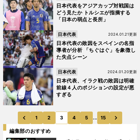
日本代表をアジアカップ対戦国は
どう見たか トルシエが指摘する
「日本の弱点と長所」
日本代表
2024.01.21更新
日本代表の敗因をスペインの名指
導者が分析 「ちぐはぐ」を象徴し
た失点シーン
日本代表
2024.01.20更新
日本代表、イラク戦の敗因は明確
前線４人のポジションの設定が悪
すぎる
次
1
2
3
4
5
...
15
のページへ
のページへ
前
編集部のおすすめ