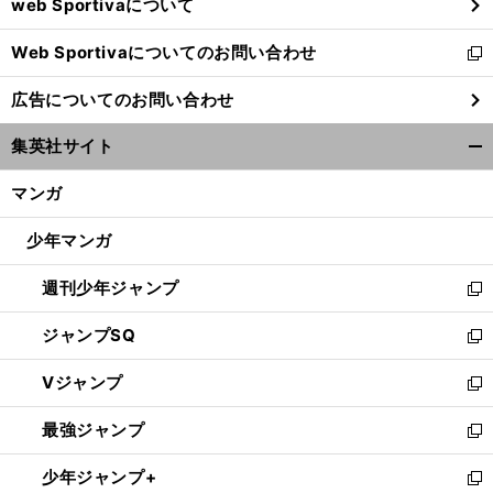
web Sportivaについて
で
開
Web Sportivaについてのお問い合わせ
く
新
し
広告についてのお問い合わせ
い
ウ
集英社サイト
ィ
開
ン
く/
マンガ
ド
閉
ウ
じ
少年マンガ
で
る
開
週刊少年ジャンプ
く
新
し
ジャンプSQ
い
新
ウ
し
Vジャンプ
ィ
い
新
ン
ウ
し
最強ジャンプ
ド
ィ
い
新
ウ
ン
ウ
し
少年ジャンプ+
で
ド
ィ
い
新