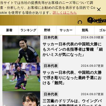
当サイトでは当社の提携先等がお客様のニーズ等について調
査・分析したり、お客様にお勧めの広告を表⽰する⽬的で Co
閉じ
okie を使⽤する場合があります。
詳しくはこちら
る
マイペ
web Sportiva (webスポルティーバ)
検索
メニュ
we
ー
「#南野拓実」の最新ニュース・ 情報 (3ページ目)
b
ジ
新着
ランキング
野球
サッカー
競馬
ゴル
ス
日本代表
2024.09.09更新
ポ
ル
サッカー日本代表の中国戦大勝に
テ
もスペインの名指導者は警鐘 「細
ィ
かいミスが気になった」
ー
バ
日本代表
2024.09.07更新
サッカー日本代表、中国戦の大勝
で浮き彫りになった最終予選にお
ける「難問」
日本代表
2024.09.07更新
三笘薫のドリブルは、ウイングバ