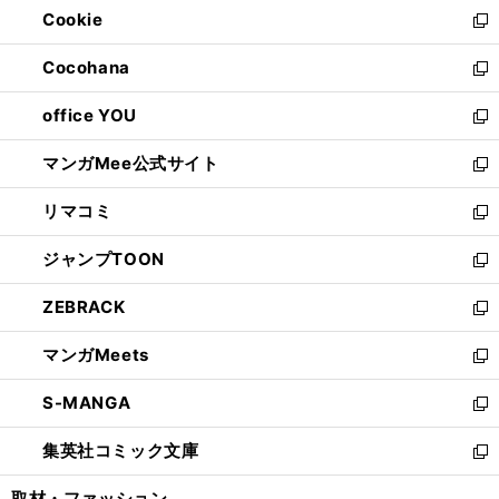
Cookie
く
で
ド
ィ
新
開
ウ
ン
し
Cocohana
く
で
ド
い
新
開
ウ
ウ
し
office YOU
く
で
ィ
い
新
開
ン
ウ
し
マンガMee公式サイト
く
ド
ィ
い
新
ウ
ン
ウ
し
リマコミ
で
ド
ィ
い
新
開
ウ
ン
ウ
し
ジャンプTOON
く
で
ド
ィ
い
新
開
ウ
ン
ウ
し
ZEBRACK
く
で
ド
ィ
い
新
開
ウ
ン
ウ
し
マンガMeets
く
で
ド
ィ
い
新
開
ウ
ン
ウ
し
S-MANGA
く
で
ド
ィ
い
新
開
ウ
ン
ウ
し
集英社コミック文庫
く
で
ド
ィ
い
新
開
ウ
ン
ウ
し
取材・ファッション
く