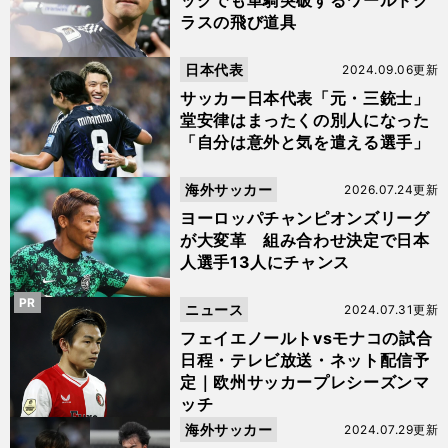
ックでも単騎突破するワールドク
ラスの飛び道具
日本代表
2024.09.06更新
サッカー日本代表「元・三銃士」
堂安律はまったくの別人になった
「自分は意外と気を遣える選手」
海外サッカー
2026.07.24更新
ヨーロッパチャンピオンズリーグ
が大変革 組み合わせ決定で日本
人選手13人にチャンス
PR
ニュース
2024.07.31更新
フェイエノールトvsモナコの試合
日程・テレビ放送・ネット配信予
定｜欧州サッカープレシーズンマ
ッチ
海外サッカー
2024.07.29更新