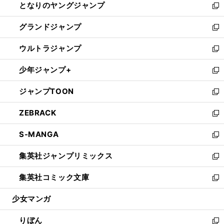
となりのヤングジャンプ
く
ド
ィ
い
新
ウ
ン
ウ
し
グランドジャンプ
で
ド
ィ
い
新
開
ウ
ン
ウ
し
ウルトラジャンプ
く
で
ド
ィ
い
新
開
ウ
ン
ウ
し
少年ジャンプ+
く
で
ド
ィ
い
新
開
ウ
ン
ウ
し
ジャンプTOON
く
で
ド
ィ
い
新
開
ウ
ン
ウ
し
ZEBRACK
く
で
ド
ィ
い
新
開
ウ
ン
ウ
し
S-MANGA
く
で
ド
ィ
い
新
開
ウ
ン
ウ
し
集英社ジャンプリミックス
く
で
ド
ィ
い
新
開
ウ
ン
ウ
し
集英社コミック文庫
く
で
ド
ィ
い
新
開
ウ
ン
ウ
し
少女マンガ
く
で
ド
ィ
い
開
ウ
ン
ウ
りぼん
く
で
ド
ィ
新