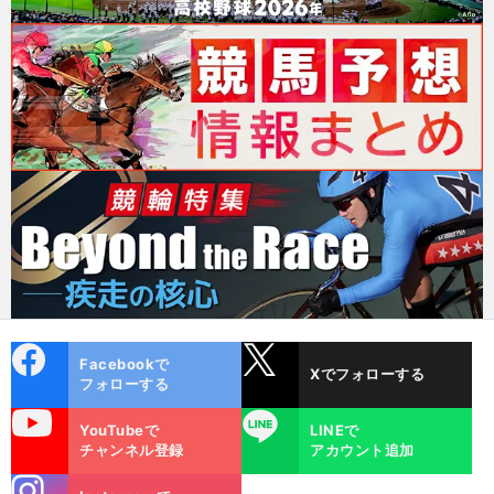
cebo
X
Facebookで
Xでフォローする
ok
フォローする
uTube
LINE
YouTubeで
LINEで
チャンネル登録
アカウント追加
stagra