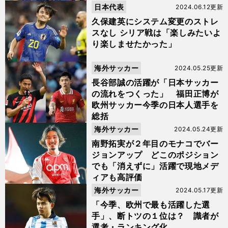
日本代表
2024.06.12更新
久保建英にシステム変更のストレ
スなし シリア戦は「楽しみたいよ
り楽しませたかった」
海外サッカー
2024.05.25更新
長谷部誠の活躍が「日本サッカー
の流れをつくった」 福田正博が
欧州サッカー今季の日本人選手を
総括
海外サッカー
2024.05.24更新
南野拓実が２年目のモナコでバー
ジョンアップ どこのポジション
でも「消えずに」活躍で現地メデ
ィアも高評価
海外サッカー
2024.05.17更新
「今季、欧州で最も活躍した選
手」、断トツの１位は？ 識者が
選考・ランキング化