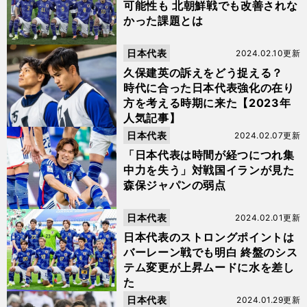
可能性も 北朝鮮戦でも改善されな
かった課題とは
日本代表
2024.02.10更新
久保建英の訴えをどう捉える？
時代に合った日本代表強化の在り
方を考える時期に来た【2023年
人気記事】
日本代表
2024.02.07更新
「日本代表は時間が経つにつれ集
中力を失う」対戦国イランが見た
森保ジャパンの弱点
日本代表
2024.02.01更新
日本代表のストロングポイントは
バーレーン戦でも明白 終盤のシス
テム変更が上昇ムードに水を差し
た
日本代表
2024.01.29更新