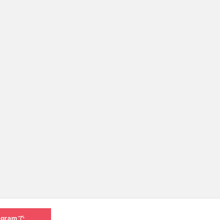
agramで