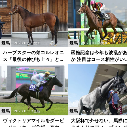
長に期待のモーリス産駒
競馬
競馬
2023.07.23更新
2023.07.15更新
ハープスターの弟コルレオニ
函館記念は今年も波乱が
ス「最後の伸びも上々」と友
か 注目はコース相性がい
道調教師も好感触
ハービンジャー、ジャス
ェイ産駒
競馬
競馬
2023.05.13更新
2023.03.31更新
ヴィクトリアマイルをダービ
大阪杯で外せない、馬券