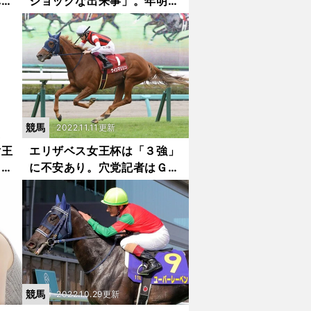
パク
ショックな出来事」。年明け
芝2
に発表された競馬界のニュー
ス
競馬
2022.11.11更新
女王
エリザベス女王杯は「３強」
。推
に不安あり。穴党記者はＧＩ
混じ
で善戦歴ある伏兵２頭を波乱
の使者に抜擢
競馬
2022.10.29更新