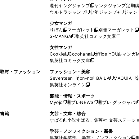
開
で
い
ウ
ウ
い
週刊ヤングジャンプ
ヤングジャンプ定期
新
く
開
ウ
ィ
ィ
ウ
ウルトラジャンプ
少年ジャンプ+
ジャン
新
し
新
く
ィ
ン
ン
ィ
し
い
し
ン
ド
ド
ン
少女マンガ
い
ウ
い
ド
ウ
ウ
ド
りぼん
マーガレット
別冊マーガレット
新
新
新
ウ
ィ
ウ
ウ
で
で
ウ
S-MANGA
集英社コミック文庫
し
新
し
新
ィ
ン
ィ
で
開
開
で
い
し
い
し
ン
ド
ン
女性マンガ
開
く
く
開
ウ
い
ウ
い
ド
ウ
ド
Cookie
Cocohana
office YOU
マンガM
く
く
新
新
新
ィ
ウ
ィ
ウ
ウ
で
ウ
集英社コミック文庫
し
新
し
し
ン
ィ
ン
ィ
で
開
で
い
し
い
い
ド
ン
ド
ン
取材・ファッション
ファッション・美容
開
く
開
ウ
い
ウ
ウ
ウ
ド
ウ
ド
Seventeen
non-no
BAILA
MAQUIA
S
く
く
新
新
新
新
ィ
ウ
ィ
ィ
で
ウ
で
ウ
集英社オンライン
し
新
し
し
し
ン
ィ
ン
ン
開
で
開
で
い
し
い
い
い
ド
ン
ド
ド
芸能・情報・スポーツ
く
開
く
開
ウ
い
ウ
ウ
ウ
ウ
ド
ウ
ウ
Myojo
週プレNEWS
週プレ グラジャパ!
く
く
新
新
新
ィ
ウ
ィ
ィ
ィ
で
ウ
で
で
し
し
ン
ィ
ン
ン
ン
書籍
文芸・文庫・総合
開
で
開
開
い
い
ド
ン
ド
ド
ド
すばる
小説すばる
集英社 文芸ステーシ
く
開
く
く
新
新
ウ
ウ
ウ
ド
ウ
ウ
ウ
く
し
し
ィ
ィ
学芸・ノンフィクション・新書
で
ウ
で
で
で
い
い
ン
ン
集英社学芸部 - 学芸・ノンフィクション
開
で
開
開
開
新