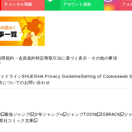
m
チャンネル登録
アカウント追加
フォ
利用規約・会員規約
特定商取引法に基づく表示・その他の事項
プ
ガイドライン
SHUEISHA Privacy Guideline
Setting of Cookies
web 
告についてのお問い合わせ
プ
最強ジャンプ
少年ジャンプ+
ジャンプTOON
ZEBRACK
ジ
新
新
新
新
新
英社コミック文庫
し
新
し
し
し
し
い
い
し
い
い
い