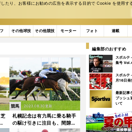
たり、お客様にお勧めの広告を表⽰する⽬的で Cookie を使⽤す
フ
その他球技
その他競技
モーター
フォト
連載
編集部のおすすめ
スポルテ
集号 Vol
スポルテ
月16日発
最新記事
プッシュ
いて
競馬
2023.08.30更新
・芝
札幌記念は有力馬に乗る騎手
ー
の駆け引きに注目も、間隙を
の成
突く人気薄馬の大駆けに注意