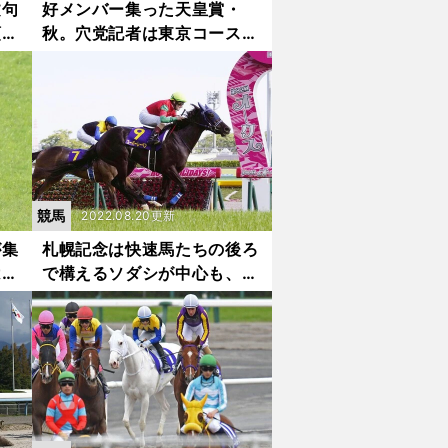
文句
好メンバー集った天皇賞・
頭
秋。穴党記者は東京コースで
結果
「一発ある」伏兵２頭に高配
負
当の夢を託す
競馬
2022.08.20更新
が集
札幌記念は快速馬たちの後ろ
は舞
で構えるソダシが中心も、同
劇
じ４歳牝馬の女王に一発の可
能性