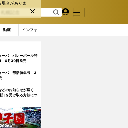
る場合がありま
マイペ
閉じ
検索
メニュ
ー
る
す
ジ
る
動画
インフォ
ィーバ バレーボール特
.4 6月30日発売
ィーバ 部活特集号 3
売
などのお知らせが届く
通知を受け取る方法につ