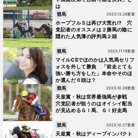
は
競馬
2023.12.28更新
ホープフルＳは再び大荒れ!? 穴
党記者のオススメは２勝馬の陰に
隠れた人気薄の評判馬２頭
競馬
2023.11.18更新
マイルCSでほのかは人気馬セリフ
ォスを外して勝負 「前走とても
強い勝ち方をした」本命やそのほ
か選んだ６頭は？
競馬
2023.10.28更新
天皇賞・秋は世界最強馬が参戦
穴党記者が狙うのはオイシイ配当
が見込めるＧＩ馬、ＧＩ好走馬
競馬
2023.10.27更新
天皇賞・秋はディープインパクト