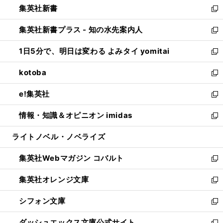
集英社新書
く
で
ィ
い
新
開
ン
ウ
し
集英社新書プラス - 知の水先案内人
く
ド
ィ
い
新
ウ
ン
ウ
し
1日5分で、明日は変わる よみタイ yomitai
で
ド
ィ
い
新
開
ウ
ン
ウ
し
kotoba
く
で
ド
ィ
い
新
開
ウ
ン
ウ
し
e!集英社
く
で
ド
ィ
い
新
開
ウ
ン
ウ
し
情報・知識＆オピニオン imidas
く
で
ド
ィ
い
新
開
ウ
ン
ウ
し
ライトノベル・ノベライズ
く
で
ド
ィ
い
開
ウ
ン
ウ
集英社Webマガジン コバルト
く
で
ド
ィ
新
開
ウ
ン
し
集英社オレンジ文庫
く
で
ド
い
新
開
ウ
ウ
し
シフォン文庫
く
で
ィ
い
新
開
ン
ウ
し
ダッシュエックス文庫公式サイト
く