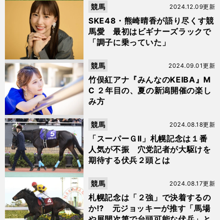
競馬
2024.12.09更新
SKE48・熊崎晴香が語り尽くす競
馬愛 最初はビギナーズラックで
「調子に乗っていた」
競馬
2024.09.01更新
竹俣紅アナ『みんなのKEIBA』M
C ２年目の、夏の新潟開催の楽し
み方
競馬
2024.08.18更新
「スーパーＧII」札幌記念は１番
人気が不振 穴党記者が大駆けを
期待する伏兵２頭とは
競馬
2024.08.17更新
札幌記念は「２強」で決着するの
か!? 元ジョッキーが推す「馬場
や展開次第で台頭可能な伏兵」と