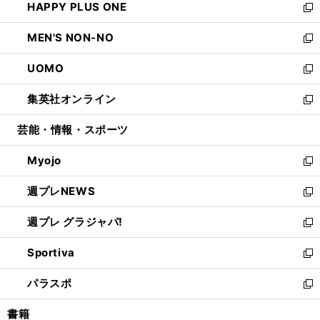
HAPPY PLUS ONE
く
で
ド
ィ
い
新
開
ウ
ン
ウ
し
MEN'S NON-NO
く
で
ド
ィ
い
新
開
ウ
ン
ウ
し
UOMO
く
で
ド
ィ
い
新
開
ウ
ン
ウ
し
集英社オンライン
く
で
ド
ィ
い
新
開
ウ
ン
ウ
し
芸能・情報・スポーツ
く
で
ド
ィ
い
開
ウ
ン
ウ
Myojo
く
で
ド
ィ
新
開
ウ
ン
し
週プレNEWS
く
で
ド
い
新
開
ウ
ウ
し
週プレ グラジャパ!
く
で
ィ
い
新
開
ン
ウ
し
Sportiva
く
ド
ィ
い
新
ウ
ン
ウ
し
パラスポ
で
ド
ィ
い
新
開
ウ
ン
ウ
し
書籍
く
で
ド
ィ
い