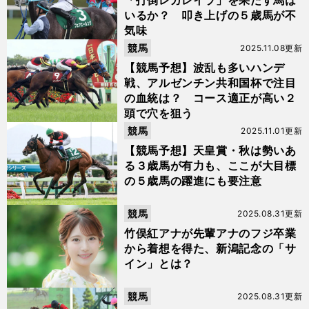
「打倒レガレイラ」を果たす馬は
いるか？ 叩き上げの５歳馬が不
気味
競馬
2025.11.08更新
【競馬予想】波乱も多いハンデ
戦、アルゼンチン共和国杯で注目
の血統は？ コース適正が高い２
頭で穴を狙う
競馬
2025.11.01更新
【競馬予想】天皇賞・秋は勢いあ
る３歳馬が有力も、ここが大目標
の５歳馬の躍進にも要注意
競馬
2025.08.31更新
竹俣紅アナが先輩アナのフジ卒業
から着想を得た、新潟記念の「サ
イン」とは？
競馬
2025.08.31更新