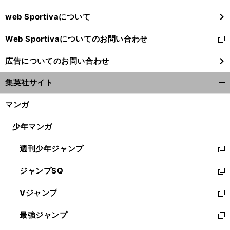
ウ
web Sportivaについて
で
開
Web Sportivaについてのお問い合わせ
く
新
し
広告についてのお問い合わせ
い
ウ
集英社サイト
ィ
開
ン
く/
マンガ
ド
閉
ウ
じ
少年マンガ
で
る
開
週刊少年ジャンプ
く
新
し
ジャンプSQ
い
新
ウ
し
Vジャンプ
ィ
い
新
ン
ウ
し
最強ジャンプ
ド
ィ
い
新
ウ
ン
ウ
し