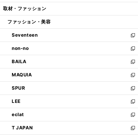
開
ウ
ン
ウ
し
取材・ファッション
く
で
ド
ィ
い
開
ウ
ン
ウ
ファッション・美容
く
で
ド
ィ
開
ウ
ン
Seventeen
く
で
ド
新
開
ウ
し
non-no
く
で
い
新
開
ウ
し
BAILA
く
ィ
い
新
ン
ウ
し
MAQUIA
ド
ィ
い
新
ウ
ン
ウ
し
SPUR
で
ド
ィ
い
新
開
ウ
ン
ウ
し
LEE
く
で
ド
ィ
い
新
開
ウ
ン
ウ
し
eclat
く
で
ド
ィ
い
新
開
ウ
ン
ウ
し
T JAPAN
く
で
ド
ィ
い
新
開
ウ
ン
ウ
し