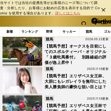
当サイトでは当社の提携先等がお客様のニーズ等について調
査・分析したり、お客様にお勧めの広告を表⽰する⽬的で Co
閉じ
okie を使⽤する場合があります。
詳しくはこちら
る
マイペ
web Sportiva (webスポルティーバ)
検索
メニュ
we
ー
「札幌記念」の検索結果
b
ジ
新着
ランキング
野球
サッカー
競馬
ゴル
ス
競馬
2026.05.22更新
ポ
ル
【競馬予想】オークスを目前にし
テ
てのスポルティーバ・オリジナル
ィ
「３歳牝馬番付」 別路線組の評
ー
価が急上昇中！
バ
競馬
2025.11.16更新
【競馬予想】エリザベス女王杯、
大胆にもレガレイラを無印にした
美人勝負師の豪快な狙い目とは？
競馬
2025.11.16更新
【競馬予想】エリザベス女王杯で