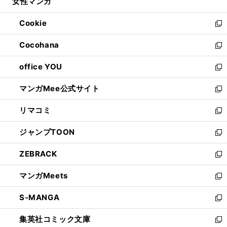
女性マンガ
く
で
ド
ィ
い
開
ウ
ン
ウ
Cookie
く
で
ド
ィ
新
開
ウ
ン
し
Cocohana
く
で
ド
い
新
開
ウ
ウ
し
office YOU
く
で
ィ
い
新
開
ン
ウ
し
マンガMee公式サイト
く
ド
ィ
い
新
ウ
ン
ウ
し
リマコミ
で
ド
ィ
い
新
開
ウ
ン
ウ
し
ジャンプTOON
く
で
ド
ィ
い
新
開
ウ
ン
ウ
し
ZEBRACK
く
で
ド
ィ
い
新
開
ウ
ン
ウ
し
マンガMeets
く
で
ド
ィ
い
新
開
ウ
ン
ウ
し
S-MANGA
く
で
ド
ィ
い
新
開
ウ
ン
ウ
し
集英社コミック文庫
く
で
ド
ィ
い
新