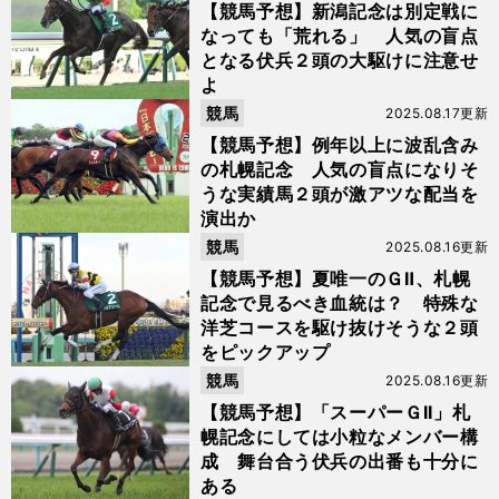
【競馬予想】新潟記念は別定戦に
なっても「荒れる」 人気の盲点
となる伏兵２頭の大駆けに注意せ
よ
競馬
2025.08.17更新
【競馬予想】例年以上に波乱含み
の札幌記念 人気の盲点になりそ
うな実績馬２頭が激アツな配当を
演出か
競馬
2025.08.16更新
【競馬予想】夏唯一のＧⅡ、札幌
記念で見るべき血統は？ 特殊な
洋芝コースを駆け抜けそうな２頭
をピックアップ
競馬
2025.08.16更新
【競馬予想】「スーパーＧII」札
幌記念にしては小粒なメンバー構
成 舞台合う伏兵の出番も十分に
ある