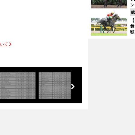
ン
馬
競
が
【
舞
額
の
タ
ついて
前
へ