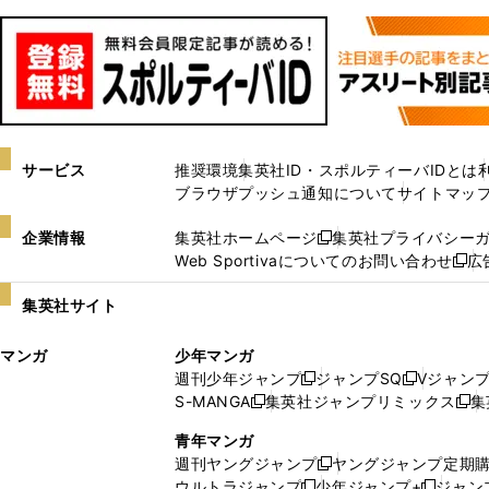
サービス
推奨環境
集英社ID・スポルティーバIDとは
ブラウザプッシュ通知について
サイトマッ
企業情報
集英社ホームページ
集英社プライバシー
新
Web Sportivaについてのお問い合わせ
広
し
新
い
し
集英社サイト
ウ
い
ィ
ウ
マンガ
少年マンガ
ン
ィ
週刊少年ジャンプ
ジャンプSQ
Vジャン
ド
ン
新
新
S-MANGA
集英社ジャンプリミックス
集
ウ
ド
新
し
し
新
で
ウ
し
い
い
し
青年マンガ
開
で
い
ウ
ウ
い
週刊ヤングジャンプ
ヤングジャンプ定期
新
く
開
ウ
ィ
ィ
ウ
ウルトラジャンプ
少年ジャンプ+
ジャン