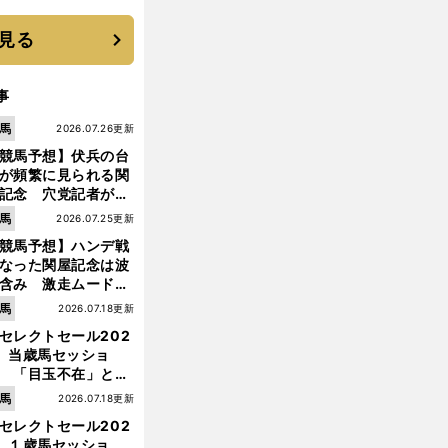
と楽しさ
見る
事
馬
2026.07.26更新
競馬予想】伏兵の台
が頻繁に見られる関
記念 穴党記者が目
つけた激走候補２頭
馬
2026.07.25更新
競馬予想】ハンデ戦
なった関屋記念は波
含み 激走ムード漂
のは「勢いのある上
馬
2026.07.18更新
り馬」
セレクトセール202
】当歳馬セッショ
 「目玉不在」と言
れた新種牡馬たちの
馬
2026.07.18更新
価はいかに!?
セレクトセール202
】１歳馬セッショ