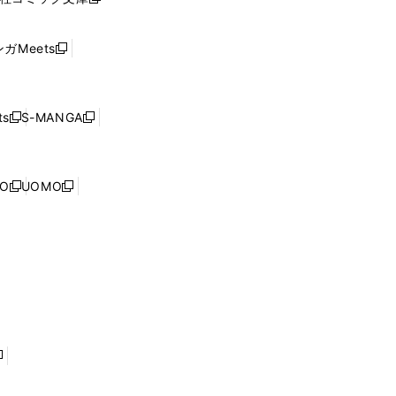
し
新
ン
い
し
ド
ウ
い
ウ
ガMeets
新
ィ
ウ
で
し
ン
ィ
開
い
ド
ン
く
ウ
ウ
ド
s
S-MANGA
新
新
ィ
で
ウ
し
し
ン
開
で
い
い
ド
く
開
ウ
ウ
ウ
NO
UOMO
く
新
新
ィ
ィ
で
し
し
ン
ン
開
い
い
ド
ド
く
ウ
ウ
ウ
ウ
ィ
ィ
で
で
ン
ン
開
開
ド
ド
く
く
ウ
ウ
で
で
開
開
く
く
し