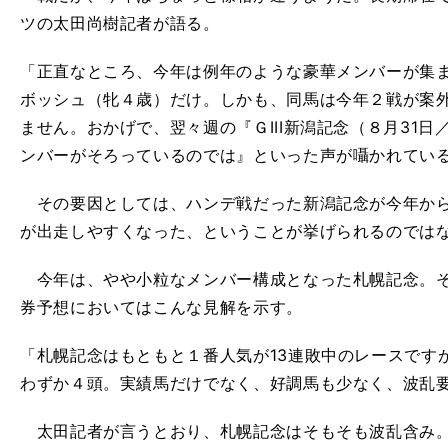
ツの太田尚樹記者が語る。
「正直なところ、今年は例年のような豪華メンバーが集
ボッシュ（牝４歳）だけ。しかも、同馬は今年２戦が案
ません。おかげで、翌々週の『ＧIII新潟記念（８月31日
ンバーがそろっているのでは』といった声が囁かれてい
その要因としては、ハンデ戦だった新潟記念が今年から
が出走しやすくなった、ということが挙げられるのでは
今年は、やや小粒なメンバー構成となった札幌記念。そ
券予想においてはこんな見解を示す。
「札幌記念はもともと１番人気が13連敗中のレースです
わずか４頭。実績馬だけでなく、好調馬も少なく、波乱
太田記者が言うとおり、札幌記念はそもそも波乱含み。