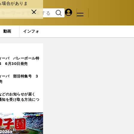
る場合がありま
マイペ
閉じ
検索
メニュ
ー
る
す
ジ
る
動画
インフォ
を演出か
ィーバ バレーボール特
.4 6月30日発売
ィーバ 部活特集号 3
売
などのお知らせが届く
通知を受け取る方法につ