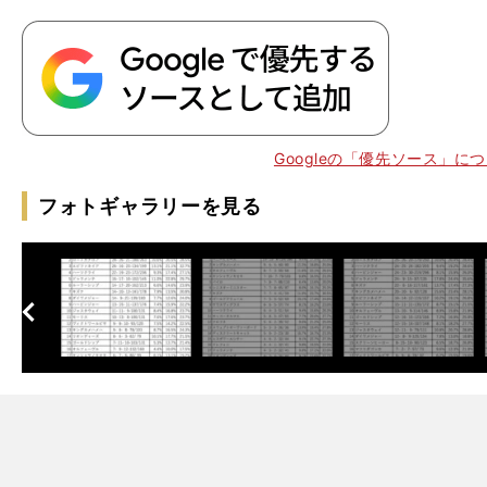
Googleの「優先ソース」に
フォトギャラリーを見る
】
？
、
へ
次