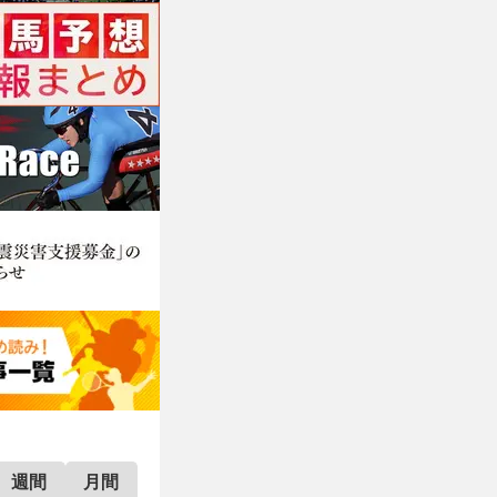
週間
月間