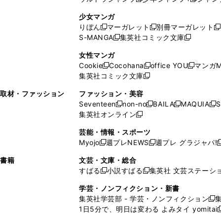
新
し
新
く
ィ
ン
ン
ィ
し
い
し
ン
ド
ド
ン
少女マンガ
い
ウ
い
ド
ウ
ウ
ド
りぼん
マーガレット
別冊マーガレット
新
新
新
ウ
ィ
ウ
ウ
で
で
ウ
S-MANGA
集英社コミック文庫
し
新
し
新
ィ
ン
ィ
で
開
開
で
い
し
い
し
ン
ド
ン
女性マンガ
開
く
く
開
ウ
い
ウ
い
ド
ウ
ド
Cookie
Cocohana
office YOU
マンガM
く
く
新
新
新
ィ
ウ
ィ
ウ
ウ
で
ウ
集英社コミック文庫
し
新
し
し
ン
ィ
ン
ィ
で
開
で
い
し
い
い
ド
ン
ド
ン
取材・ファッション
ファッション・美容
開
く
開
ウ
い
ウ
ウ
ウ
ド
ウ
ド
Seventeen
non-no
BAILA
MAQUIA
S
く
く
新
新
新
新
ィ
ウ
ィ
ィ
で
ウ
で
ウ
集英社オンライン
し
新
し
し
し
ン
ィ
ン
ン
開
で
開
で
い
し
い
い
い
ド
ン
ド
ド
芸能・情報・スポーツ
く
開
く
開
ウ
い
ウ
ウ
ウ
ウ
ド
ウ
ウ
Myojo
週プレNEWS
週プレ グラジャパ!
く
く
新
新
新
ィ
ウ
ィ
ィ
ィ
で
ウ
で
で
し
し
ン
ィ
ン
ン
ン
書籍
文芸・文庫・総合
開
で
開
開
い
い
ド
ン
ド
ド
ド
すばる
小説すばる
集英社 文芸ステーシ
く
開
く
く
新
新
ウ
ウ
ウ
ド
ウ
ウ
ウ
く
し
し
ィ
ィ
学芸・ノンフィクション・新書
で
ウ
で
で
で
い
い
ン
ン
集英社学芸部 - 学芸・ノンフィクション
開
で
開
開
開
新
ウ
ウ
ド
ド
1日5分で、明日は変わる よみタイ yomitai
く
開
く
く
く
し
新
ィ
ィ
ウ
ウ
く