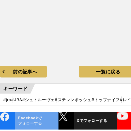
前の記事へ
一覧に戻る
キーワード
#jra
#JRA
#シュトルーヴェ
#ステレンボッシュ
#トップナイフ
#レ
ebo
X
YouTube
Facebookで
Xでフォローする
ok
フォローする