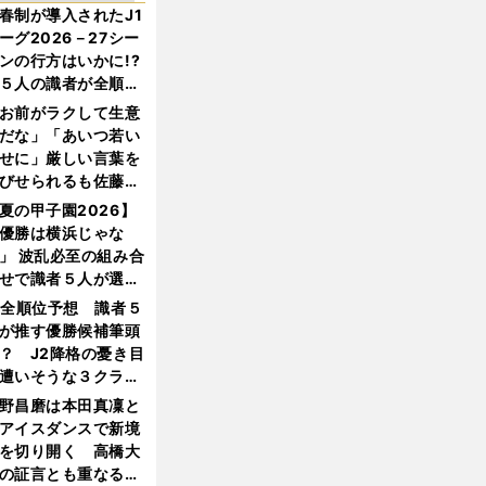
春制が導入されたJ1
ーグ2026－27シー
ンの行方はいかに!?
５人の識者が全順位
大胆予想
お前がラクして生意
だな」「あいつ若い
せに」厳しい言葉を
びせられるも佐藤慎
郎が貫いた誇りとフ
夏の甲子園2026】
ンへの思い
優勝は横浜じゃな
」 波乱必至の組み合
せで識者５人が選ん
優勝校はここだ！
1全順位予想 識者５
が推す優勝候補筆頭
？ J2降格の憂き目
遭いそうな３クラブ
は？
野昌磨は本田真凜と
アイスダンスで新境
を切り開く 高橋大
の証言とも重なる課