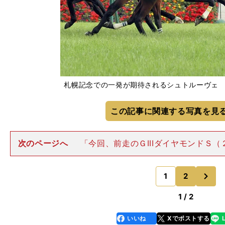
札幌記念での一発が期待されるシュトルーヴェ photo b
この記事に関連する写真を見
次のページへ
「今回、前走のＧIIIダイヤモンドＳ（
京・芝3400ｍ）から1400ｍもの距離短縮に踏みきって
00ｍ戦で挑んできましたが、力を要する洋芝ならこなしてくれ
次
い
1
2
のページへ
1 / 2
いいね
Xでポストする
line
faceboo
x
k