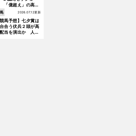
 「億超え」の高額
のなかで現場のプロ
馬
2026.07.12更新
ほれ込んだ４頭
競馬予想】七夕賞は
台合う伏兵２頭が高
配当を演出か 人気
有力馬には嫌なデー
あり
前
特殊な洋芝コースを駆け抜けそうな２頭をピックアップ
へ