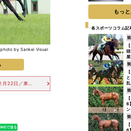
題
もっと
各スポーツコラム記
競
【
y Sankei Visual
頭
屋
を
る
競
【
と
２月22日／東
乱
う
、３年ぶりの20
競
が
る......と
【
6
ン
わ
競
評
【
LINEで送る
6