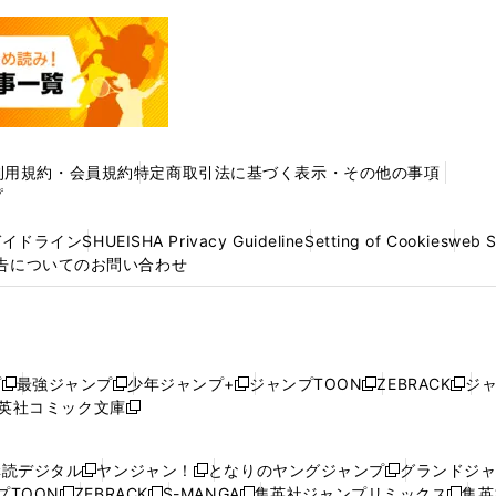
利用規約・会員規約
特定商取引法に基づく表示・その他の事項
プ
ガイドライン
SHUEISHA Privacy Guideline
Setting of Cookies
web 
告についてのお問い合わせ
プ
最強ジャンプ
少年ジャンプ+
ジャンプTOON
ZEBRACK
ジ
新
新
新
新
新
英社コミック文庫
し
新
し
し
し
し
い
い
し
い
い
い
ウ
ウ
い
ウ
ウ
ウ
購読デジタル
ヤンジャン！
となりのヤングジャンプ
グランドジ
新
新
新
ィ
ィ
ウ
ィ
ィ
ィ
プTOON
ZEBRACK
S-MANGA
集英社ジャンプリミックス
集英