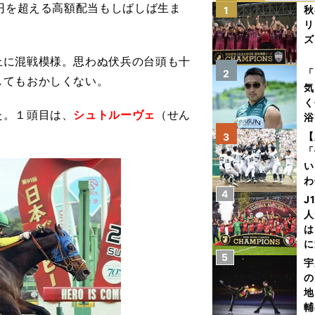
万円を超える高額配当もしばしば生ま
秋
1
リ
ズ
に混戦模様。思わぬ伏兵の台頭も十
を
「
2
してもおかしくない。
気
く
た。１頭目は、
シュトルーヴェ
（せん
浴
太
【
3
ァ
「
い
わ
4
だ
J
人
は
に
5
と
宇
の
地
輔