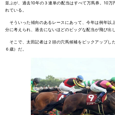
並ぶが、過去10年の３連単の配当はすべて万馬券。10
れている。
そういった傾向のあるレースにあって、今年は例年以上
分に考えられ、過去にないほどのビッグな配当が飛び出
そこで、太田記者は２頭の穴馬候補をピックアップし
６歳）だ。