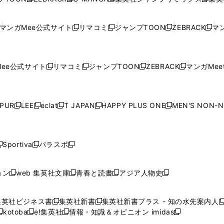
新
し
新
し
新
し
新
ン
ン
ィ
ン
ン
ン
し
い
し
い
し
い
し
ド
ド
ン
ド
ド
ド
い
ウ
い
ウ
い
ウ
い
ウ
ウ
ド
ウ
ウ
ウ
マンガMee公式サイト
リマコミ
ジャンプTOON
ZEBRACK
マン
新
新
新
新
ウ
ィ
ウ
ィ
ウ
ィ
ウ
で
で
ウ
で
で
で
し
し
し
し
し
ィ
ン
ィ
ン
ィ
ン
ィ
開
開
で
開
開
開
い
い
い
い
い
ン
ド
ン
ド
ン
ド
ン
く
く
開
く
く
く
ウ
ウ
ウ
ウ
ウ
ド
ウ
ド
ウ
ド
ウ
ド
ee公式サイト
リマコミ
ジャンプTOON
ZEBRACK
マンガMeet
く
新
新
新
新
ィ
ィ
ィ
ィ
ィ
ウ
で
ウ
で
ウ
で
ウ
し
し
し
し
ン
ン
ン
ン
ン
で
開
で
開
で
開
で
い
い
い
い
ド
ド
ド
ド
ド
開
く
開
く
開
く
開
ウ
ウ
ウ
ウ
ウ
ウ
ウ
ウ
ウ
PUR
LEE
eclat
T JAPAN
HAPPY PLUS ONE
MEN'S NON-
く
く
く
く
新
新
新
新
新
ィ
ィ
ィ
ィ
で
で
で
で
で
し
し
し
し
し
ン
ン
ン
ン
開
開
開
開
開
い
い
い
い
い
ド
ド
ド
ド
く
く
く
く
く
ウ
ウ
ウ
ウ
ウ
ウ
ウ
ウ
ウ
Sportiva
パラスポ
新
新
ィ
ィ
ィ
ィ
ィ
で
で
で
で
し
し
し
ン
ン
ン
ン
ン
開
開
開
開
い
い
い
ド
ド
ド
ド
ド
ョン
web 集英社文庫
青春と読書
アジア人物史
く
く
く
く
新
新
新
新
ウ
ウ
ウ
ウ
ウ
ウ
ウ
ウ
し
し
し
し
ィ
ィ
ィ
で
で
で
で
で
い
い
い
い
ン
ン
ン
集英社ビジネス書
集英社新書
集英社新書プラス - 知の水先案内人
開
開
開
開
開
新
新
新
ウ
ウ
ウ
ウ
ド
ド
ド
kotoba
e!集英社
情報・知識＆オピニオン imidas
く
く
く
く
く
新
し
新
し
新
ィ
ィ
ィ
ィ
ウ
ウ
ウ