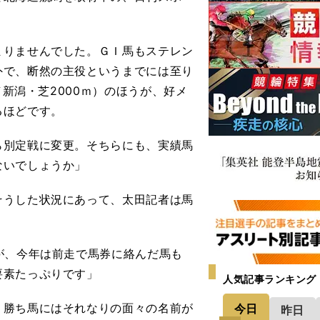
まりませんでした。ＧＩ馬もステレン
外で、断然の主役というまでには至り
／新潟・芝2000ｍ）のほうが、好メ
るほどです。
別定戦に変更。そちらにも、実績馬
ないでしょうか」
うした状況にあって、太田記者は馬
が、今年は前走で馬券に絡んだ馬も
要素たっぷりです」
人気記事ランキング
勝ち馬にはそれなりの面々の名前が
今日
昨日