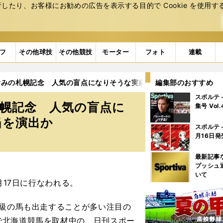
たり、お客様にお勧めの広告を表⽰する⽬的で Cookie を使⽤す
フ
その他球技
その他競技
モーター
フォト
連載
含みの札幌記念 人気の盲点になりそうな実績馬２頭が激アツな配当
編集部のおすすめ
スポルテ
幌記念 人気の盲点に
集号 Vol
当を演出か
スポルテ
月16日発
最新記事
プッシュ
いて
月17日に行なわれる。
線級の馬も出走することが多い注目の
で北海道競馬を取材中の、日刊スポー