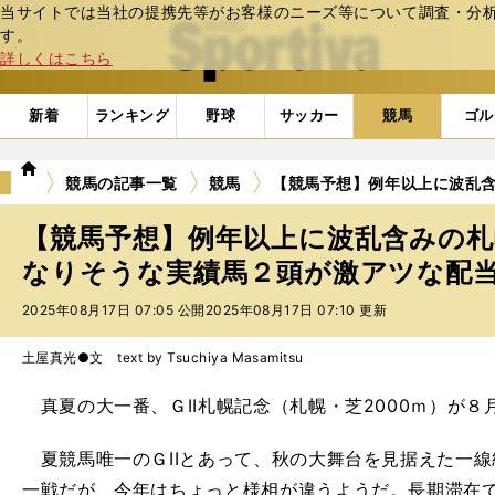
当サイトでは当社の提携先等がお客様のニーズ等について調査・分析し
web Sportiva (webスポルティーバ)
す。
詳しくはこちら
新着
ランキング
野球
サッカー
競馬
ゴル
we
競馬の記事一覧
競馬
【競馬予想】例年以上に波乱
b
ス
【競馬予想】例年以上に波乱含みの札
ポ
ル
なりそうな実績馬２頭が激アツな配
テ
2025年08月17日 07:05 公開
2025年08月17日 07:10 更新
ィ
ー
バ
土屋真光●文 text by Tsuchiya Masamitsu
真夏の大一番、ＧII札幌記念（札幌・芝2000ｍ）が８
夏競馬唯一のＧIIとあって、秋の大舞台を見据えた一
一戦だが、今年はちょっと様相が違うようだ。長期滞在