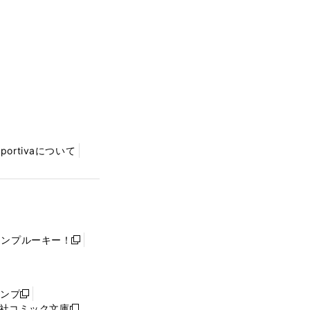
Sportivaについて
ャンプルーキー！
新
し
い
ウ
ャンプ
新
ィ
社コミック文庫