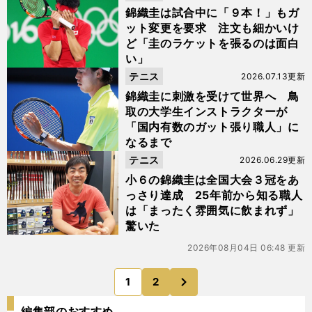
錦織圭は試合中に「９本！」もガ
ット変更を要求 注文も細かいけ
ど「圭のラケットを張るのは面白
い」
テニス
2026.07.13更新
錦織圭に刺激を受けて世界へ 鳥
取の大学生インストラクターが
「国内有数のガット張り職人」に
なるまで
テニス
2026.06.29更新
小６の錦織圭は全国大会３冠をあ
っさり達成 25年前から知る職人
は「まったく雰囲気に飲まれず」
驚いた
2026年08月04日 06:48 更新
次
1
2
のページへ
編集部のおすすめ