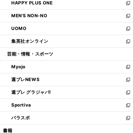
HAPPY PLUS ONE
く
で
ド
ィ
い
新
開
ウ
ン
ウ
し
MEN'S NON-NO
く
で
ド
ィ
い
新
開
ウ
ン
ウ
し
UOMO
く
で
ド
ィ
い
新
開
ウ
ン
ウ
し
集英社オンライン
く
で
ド
ィ
い
新
開
ウ
ン
ウ
し
芸能・情報・スポーツ
く
で
ド
ィ
い
開
ウ
ン
ウ
Myojo
く
で
ド
ィ
新
開
ウ
ン
し
週プレNEWS
く
で
ド
い
新
開
ウ
ウ
し
週プレ グラジャパ!
く
で
ィ
い
新
開
ン
ウ
し
Sportiva
く
ド
ィ
い
新
ウ
ン
ウ
し
パラスポ
で
ド
ィ
い
新
開
ウ
ン
ウ
し
書籍
く
で
ド
ィ
い