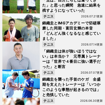
「圭は、自分たちとは違ってき
た」と思った瞬間 急速に結果を
残すようになっていった
テニス
2026.07.21更新
錦織圭とIMGアカデミーで切磋琢
磨した同期・富田玄輝の本音
「どんどん強くなるなと感じてい
ました」
テニス
2026.07.14更新
「錦織圭は体が強いほうではな
い」は本当か？ 元専属トレーナ
ーは「世界で４番目に強い選手だ
った」と断言
テニス
2026.07.07更新
錦織圭を襲った手首のケガ 全盛
期を支えたトレーナーは「いつか
このような事態が起きるのでは」
と危惧していた
テニス
2026.06.30更新