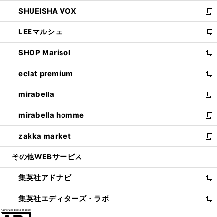
ウ
ン
ウ
し
SHUEISHA VOX
で
ド
ィ
い
新
開
ウ
ン
ウ
し
LEEマルシェ
く
で
ド
ィ
い
新
開
ウ
ン
ウ
し
SHOP Marisol
く
で
ド
ィ
い
新
開
ウ
ン
ウ
し
eclat premium
く
で
ド
ィ
い
新
開
ウ
ン
ウ
し
mirabella
く
で
ド
ィ
い
新
開
ウ
ン
ウ
し
mirabella homme
く
で
ド
ィ
い
新
開
ウ
ン
ウ
し
zakka market
く
で
ド
ィ
い
新
開
ウ
ン
ウ
し
その他WEBサービス
く
で
ド
ィ
い
開
ウ
ン
ウ
集英社アドナビ
く
で
ド
ィ
新
開
ウ
ン
し
集英社エディターズ・ラボ
く
で
ド
い
新
開
ウ
ウ
し