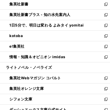
集英社新書
く
で
ィ
い
新
開
ン
ウ
し
集英社新書プラス - 知の水先案内人
く
ド
ィ
い
新
ウ
ン
ウ
し
1日5分で、明日は変わる よみタイ yomitai
で
ド
ィ
い
新
開
ウ
ン
ウ
し
kotoba
く
で
ド
ィ
い
新
開
ウ
ン
ウ
し
e!集英社
く
で
ド
ィ
い
新
開
ウ
ン
ウ
し
情報・知識＆オピニオン imidas
く
で
ド
ィ
い
新
開
ウ
ン
ウ
し
ライトノベル・ノベライズ
く
で
ド
ィ
い
開
ウ
ン
ウ
集英社Webマガジン コバルト
く
で
ド
ィ
新
開
ウ
ン
し
集英社オレンジ文庫
く
で
ド
い
新
開
ウ
ウ
し
シフォン文庫
く
で
ィ
い
新
開
ン
ウ
し
ダッシュエックス文庫公式サイト
く