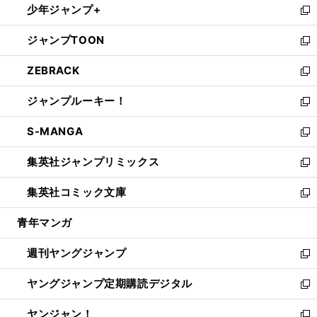
少年ジャンプ+
で
ド
ィ
い
新
開
ウ
ン
ウ
し
ジャンプTOON
く
で
ド
ィ
い
新
開
ウ
ン
ウ
し
ZEBRACK
く
で
ド
ィ
い
新
開
ウ
ン
ウ
し
ジャンプルーキー！
く
で
ド
ィ
い
新
開
ウ
ン
ウ
し
S-MANGA
く
で
ド
ィ
い
新
開
ウ
ン
ウ
し
集英社ジャンプリミックス
く
で
ド
ィ
い
新
開
ウ
ン
ウ
し
集英社コミック文庫
く
で
ド
ィ
い
新
開
ウ
ン
ウ
し
青年マンガ
く
で
ド
ィ
い
開
ウ
ン
ウ
週刊ヤングジャンプ
く
で
ド
ィ
新
開
ウ
ン
し
ヤングジャンプ定期購読デジタル
く
で
ド
い
新
開
ウ
ウ
し
ヤンジャン！
く
で
ィ
い