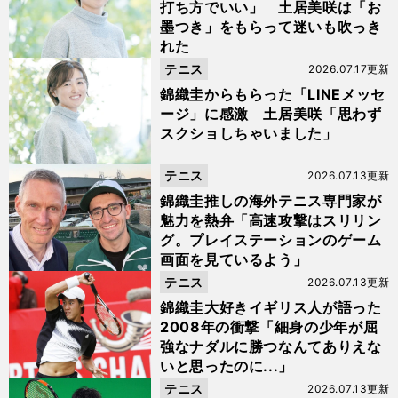
打ち方でいい」 土居美咲は「お
墨つき」をもらって迷いも吹っき
れた
テニス
2026.07.17更新
錦織圭からもらった「LINEメッセ
ージ」に感激 土居美咲「思わず
スクショしちゃいました」
テニス
2026.07.13更新
錦織圭推しの海外テニス専門家が
魅力を熱弁「高速攻撃はスリリン
グ。プレイステーションのゲーム
画面を見ているよう」
テニス
2026.07.13更新
錦織圭大好きイギリス人が語った
2008年の衝撃「細身の少年が屈
強なナダルに勝つなんてありえな
いと思ったのに...」
テニス
2026.07.13更新