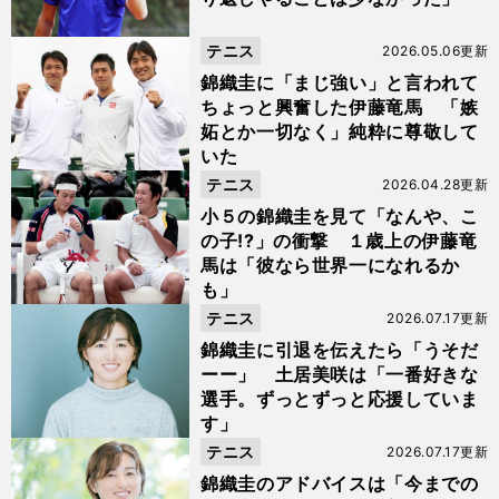
テニス
2026.05.06更新
錦織圭に「まじ強い」と言われて
ちょっと興奮した伊藤竜馬 「嫉
妬とか一切なく」純粋に尊敬して
いた
テニス
2026.04.28更新
小５の錦織圭を見て「なんや、こ
の子!?」の衝撃 １歳上の伊藤竜
馬は「彼なら世界一になれるか
も」
テニス
2026.07.17更新
錦織圭に引退を伝えたら「うそだ
ーー」 土居美咲は「一番好きな
選手。ずっとずっと応援していま
す」
テニス
2026.07.17更新
錦織圭のアドバイスは「今までの