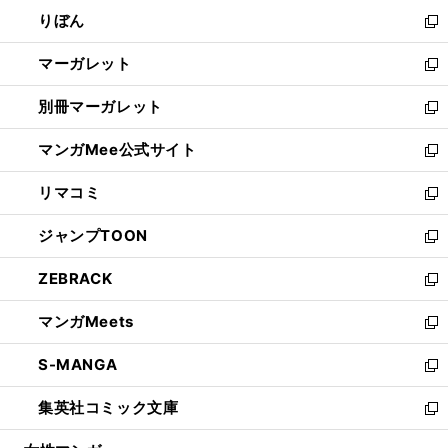
ウ
ン
ウ
りぼん
く
で
ド
ィ
新
開
ウ
ン
し
マーガレット
く
で
ド
い
新
開
ウ
ウ
し
別冊マーガレット
く
で
ィ
い
新
開
ン
ウ
し
マンガMee公式サイト
く
ド
ィ
い
新
ウ
ン
ウ
し
リマコミ
で
ド
ィ
い
新
開
ウ
ン
ウ
し
ジャンプTOON
く
で
ド
ィ
い
新
開
ウ
ン
ウ
し
ZEBRACK
く
で
ド
ィ
い
新
開
ウ
ン
ウ
し
マンガMeets
く
で
ド
ィ
い
新
開
ウ
ン
ウ
し
S-MANGA
く
で
ド
ィ
い
新
開
ウ
ン
ウ
し
集英社コミック文庫
く
で
ド
ィ
い
新
開
ウ
ン
ウ
し