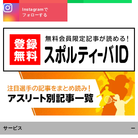
stagra
Instagramで
m
フォローする
サービス
開
く/