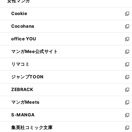
女性マンガ
く
で
ド
ィ
い
開
ウ
ン
ウ
Cookie
く
で
ド
ィ
新
開
ウ
ン
し
Cocohana
く
で
ド
い
新
開
ウ
ウ
し
office YOU
く
で
ィ
い
新
開
ン
ウ
し
マンガMee公式サイト
く
ド
ィ
い
新
ウ
ン
ウ
し
リマコミ
で
ド
ィ
い
新
開
ウ
ン
ウ
し
ジャンプTOON
く
で
ド
ィ
い
新
開
ウ
ン
ウ
し
ZEBRACK
く
で
ド
ィ
い
新
開
ウ
ン
ウ
し
マンガMeets
く
で
ド
ィ
い
新
開
ウ
ン
ウ
し
S-MANGA
く
で
ド
ィ
い
新
開
ウ
ン
ウ
し
集英社コミック文庫
く
で
ド
ィ
い
新