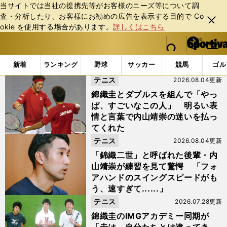
当サイトでは当社の提携先等がお客様のニーズ等について調
査・分析したり、お客様にお勧めの広告を表⽰する⽬的で Co
閉じ
okie を使⽤する場合があります。
詳しくはこちら
る
マイペ
web Sportiva (webスポルティーバ)
検索
メニュ
we
ー
「#IMGアカデミー」の最新ニュース・ 情報
b
ジ
新着
ランキング
野球
サッカー
競馬
ゴル
ス
テニス
2026.08.04更新
ポ
ル
錦織圭とダブルスを組んで「やっ
テ
ぱ、すごいなこの人」 明るい表
ィ
情と言葉で内山靖崇の迷いを払っ
ー
てくれた
バ
テニス
2026.08.04更新
「錦織二世」と呼ばれた後輩・内
山靖崇が練習を見て驚愕 「フォ
アハンドのスイングスピードがも
う、速すぎて......」
テニス
2026.07.28更新
錦織圭のIMGアカデミー同期が