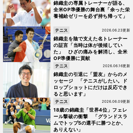
錦織圭の専属トレーナーが語る、
全米OP準優勝の舞台裏「余った栄
養補給ゼリーを必ず持ち帰って」
テニス
2026.06.23更新
錦織圭を陰で支えた名トレーナー
の証言「当時は体が後傾してい
た」 ひざの痛みを解消し、全米
OP準優勝に貢献
テニス
2026.06.16更新
錦織圭の引退に「盟友」からのメ
ッセージ 「テニスがしたい。ド
ロップショットにだけは反応でき
ると思います」
テニス
2026.06.09更新
18歳の錦織圭「世界4位」フェレ
ール撃破の衝撃 「グランドスラ
ムでトップ5の選手に勝つとか、
ありえない」