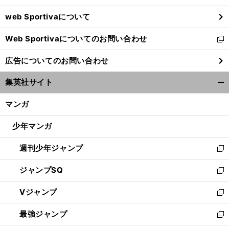
ウ
web Sportivaについて
で
開
Web Sportivaについてのお問い合わせ
く
新
し
広告についてのお問い合わせ
い
ウ
集英社サイト
ィ
開
ン
く/
マンガ
ド
閉
ウ
じ
少年マンガ
で
る
開
週刊少年ジャンプ
く
新
し
ジャンプSQ
い
新
ウ
し
Vジャンプ
ィ
い
新
ン
ウ
し
最強ジャンプ
ド
ィ
い
新
ウ
ン
ウ
し