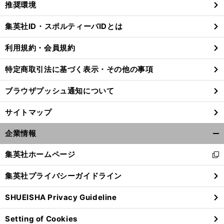
推奨環境
閉
じ
集英社ID・スポルティーバIDとは
る
利用規約・会員規約
特定商取引法に基づく表示・その他の事項
ブラウザプッシュ通知について
サイトマップ
企業情報
開
く/
集英社ホームページ
新
閉
し
じ
集英社プライバシーガイドライン
い
る
ウ
SHUEISHA Privacy Guideline
ィ
ン
Setting of Cookies
ド