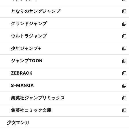
新
開
ン
ウ
し
となりのヤングジャンプ
く
ド
ィ
い
新
ウ
ン
ウ
し
グランドジャンプ
で
ド
ィ
い
新
開
ウ
ン
ウ
し
ウルトラジャンプ
く
で
ド
ィ
い
新
開
ウ
ン
ウ
し
少年ジャンプ+
く
で
ド
ィ
い
新
開
ウ
ン
ウ
し
ジャンプTOON
く
で
ド
ィ
い
新
開
ウ
ン
ウ
し
ZEBRACK
く
で
ド
ィ
い
新
開
ウ
ン
ウ
し
S-MANGA
く
で
ド
ィ
い
新
開
ウ
ン
ウ
し
集英社ジャンプリミックス
く
で
ド
ィ
い
新
開
ウ
ン
ウ
し
集英社コミック文庫
く
で
ド
ィ
い
新
開
ウ
ン
ウ
し
少女マンガ
く
で
ド
ィ
い
開