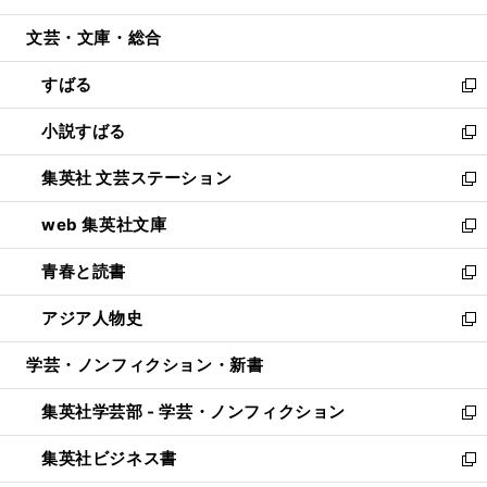
開
ウ
ン
ウ
文芸・文庫・総合
く
で
ド
ィ
開
ウ
ン
すばる
く
で
ド
新
開
ウ
し
小説すばる
く
で
い
新
開
ウ
し
集英社 文芸ステーション
く
ィ
い
新
ン
ウ
し
web 集英社文庫
ド
ィ
い
新
ウ
ン
ウ
し
青春と読書
で
ド
ィ
い
新
開
ウ
ン
ウ
し
アジア人物史
く
で
ド
ィ
い
新
開
ウ
ン
ウ
し
学芸・ノンフィクション・新書
く
で
ド
ィ
い
開
ウ
ン
ウ
集英社学芸部 - 学芸・ノンフィクション
く
で
ド
ィ
新
開
ウ
ン
し
集英社ビジネス書
く
で
ド
い
新
開
ウ
ウ
し