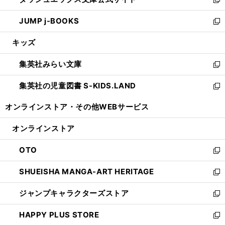
ド
ィ
い
新
ウ
ン
ウ
し
JUMP j-BOOKS
で
ド
ィ
い
新
開
ウ
ン
ウ
し
キッズ
く
で
ド
ィ
い
開
ウ
ン
ウ
集英社みらい文庫
く
で
ド
ィ
新
開
ウ
ン
し
集英社の児童図書 S-KIDS.LAND
く
で
ド
い
新
開
ウ
ウ
し
オンラインストア・
その他WEBサービス
く
で
ィ
い
開
ン
ウ
オンラインストア
く
ド
ィ
ウ
ン
OTO
で
ド
新
開
ウ
し
SHUEISHA MANGA-ART HERITAGE
く
で
い
新
開
ウ
し
ジャンプキャラクターズストア
く
ィ
い
新
ン
ウ
し
HAPPY PLUS STORE
ド
ィ
い
新