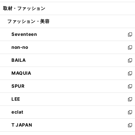
開
ウ
ン
ウ
し
取材・ファッション
く
で
ド
ィ
い
開
ウ
ン
ウ
ファッション・美容
く
で
ド
ィ
開
ウ
ン
Seventeen
く
で
ド
新
開
ウ
し
non-no
く
で
い
新
開
ウ
し
BAILA
く
ィ
い
新
ン
ウ
し
MAQUIA
ド
ィ
い
新
ウ
ン
ウ
し
SPUR
で
ド
ィ
い
新
開
ウ
ン
ウ
し
LEE
く
で
ド
ィ
い
新
開
ウ
ン
ウ
し
eclat
く
で
ド
ィ
い
新
開
ウ
ン
ウ
し
T JAPAN
く
で
ド
ィ
い
新
開
ウ
ン
ウ
し