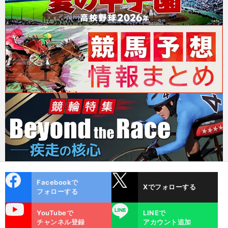
cebo
X
Facebookで
Xでフォローする
ok
フォローする
uTube
LINE
YouTubeで
LINEで
チャンネル登録
アカウント追加