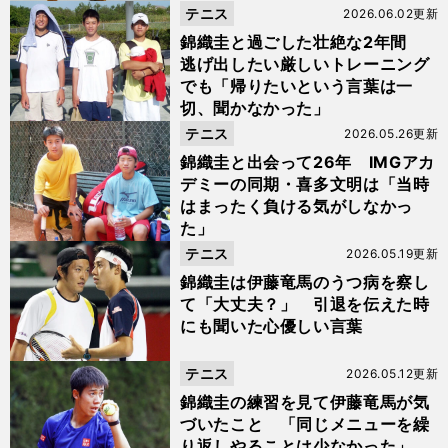
テニス
2026.06.02更新
錦織圭と過ごした壮絶な2年間
逃げ出したい厳しいトレーニング
でも「帰りたいという言葉は一
切、聞かなかった」
テニス
2026.05.26更新
錦織圭と出会って26年 IMGアカ
デミーの同期・喜多文明は「当時
はまったく負ける気がしなかっ
た」
テニス
2026.05.19更新
錦織圭は伊藤竜馬のうつ病を察し
て「大丈夫？」 引退を伝えた時
にも聞いた心優しい言葉
テニス
2026.05.12更新
錦織圭の練習を見て伊藤竜馬が気
づいたこと 「同じメニューを繰
り返しやることは少なかった」