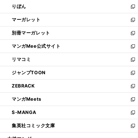
ウ
ン
ウ
りぼん
く
で
ド
ィ
新
開
ウ
ン
し
マーガレット
く
で
ド
い
新
開
ウ
ウ
し
別冊マーガレット
く
で
ィ
い
新
開
ン
ウ
し
マンガMee公式サイト
く
ド
ィ
い
新
ウ
ン
ウ
し
リマコミ
で
ド
ィ
い
新
開
ウ
ン
ウ
し
ジャンプTOON
く
で
ド
ィ
い
新
開
ウ
ン
ウ
し
ZEBRACK
く
で
ド
ィ
い
新
開
ウ
ン
ウ
し
マンガMeets
く
で
ド
ィ
い
新
開
ウ
ン
ウ
し
S-MANGA
く
で
ド
ィ
い
新
開
ウ
ン
ウ
し
集英社コミック文庫
く
で
ド
ィ
い
新
開
ウ
ン
ウ
し