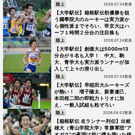
陸上
2026.07.24更新
【大学駅伝】箱根駅伝初優勝を狙
う國學院大のルーキーは実力派か
ら個性派までそろい、帝京大はハ
ーフ１時間２分台の注目株も
陸上
2026.07.24更新
【大学駅伝】創価大は5000m13
分台が６名も入学！ 中大、駒
大、青学大も実力派ランナーが加
入して上々の滑り出し
陸上
2026.07.24更新
【大学駅伝】早稲田大ルーキーズ
が熱い！ 増子陽太、新妻遼己、
本田桜二郎の即戦力トリオに加
え、一般入試組も粒ぞろい
陸上
2026.04.02更新
【箱根駅伝 名ランナー列伝】出岐
雄大（青山学院大学）常勝軍団"ア
オガク"の夜明け前に礎を築いた絶