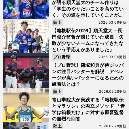
が語る順天堂大のチーム作りは
「学生のやりたいことを高めてい
く、その道を示していくことが大
事」
陸上
2026.03.09更新
【箱根駅伝2026】順天堂大・長
門俊介監督が感じていた成長「失
敗が少ないチームになってきたな
という手応えがありました」
プロ野球
2026.03.06更新
【プロ野球】篠塚和典が侍ジャパ
ンの注目バッターを解説 アベレ
ージが高いバッターになるための
練習法とは？
陸上
2026.02.28更新
青山学院大が実践する「箱根駅伝
とマラソン」の両立メソッド 「青
学は箱根だけ」に対する原晋監督
の痛烈な回答
陸上
2026.02.28更新