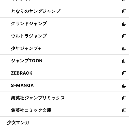
新
開
ン
ウ
し
となりのヤングジャンプ
く
ド
ィ
い
新
ウ
ン
ウ
し
グランドジャンプ
で
ド
ィ
い
新
開
ウ
ン
ウ
し
ウルトラジャンプ
く
で
ド
ィ
い
新
開
ウ
ン
ウ
し
少年ジャンプ+
く
で
ド
ィ
い
新
開
ウ
ン
ウ
し
ジャンプTOON
く
で
ド
ィ
い
新
開
ウ
ン
ウ
し
ZEBRACK
く
で
ド
ィ
い
新
開
ウ
ン
ウ
し
S-MANGA
く
で
ド
ィ
い
新
開
ウ
ン
ウ
し
集英社ジャンプリミックス
く
で
ド
ィ
い
新
開
ウ
ン
ウ
し
集英社コミック文庫
く
で
ド
ィ
い
新
開
ウ
ン
ウ
し
少女マンガ
く
で
ド
ィ
い
開