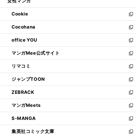
女性マンガ
く
で
ド
ィ
い
開
ウ
ン
ウ
Cookie
く
で
ド
ィ
新
開
ウ
ン
し
Cocohana
く
で
ド
い
新
開
ウ
ウ
し
office YOU
く
で
ィ
い
新
開
ン
ウ
し
マンガMee公式サイト
く
ド
ィ
い
新
ウ
ン
ウ
し
リマコミ
で
ド
ィ
い
新
開
ウ
ン
ウ
し
ジャンプTOON
く
で
ド
ィ
い
新
開
ウ
ン
ウ
し
ZEBRACK
く
で
ド
ィ
い
新
開
ウ
ン
ウ
し
マンガMeets
く
で
ド
ィ
い
新
開
ウ
ン
ウ
し
S-MANGA
く
で
ド
ィ
い
新
開
ウ
ン
ウ
し
集英社コミック文庫
く
で
ド
ィ
い
新