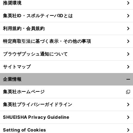
推奨環境
閉
じ
集英社ID・スポルティーバIDとは
る
利用規約・会員規約
特定商取引法に基づく表示・その他の事項
ブラウザプッシュ通知について
サイトマップ
企業情報
開
く/
集英社ホームページ
新
閉
し
じ
集英社プライバシーガイドライン
い
る
ウ
SHUEISHA Privacy Guideline
ィ
ン
Setting of Cookies
ド