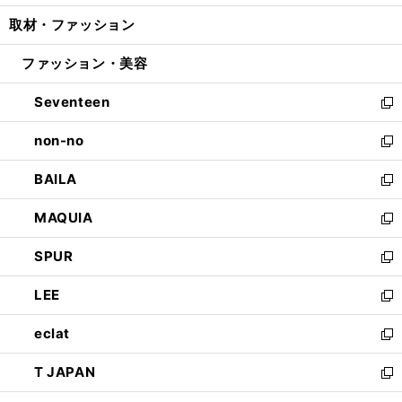
開
ウ
ン
ウ
し
取材・ファッション
く
で
ド
ィ
い
開
ウ
ン
ウ
ファッション・美容
く
で
ド
ィ
開
ウ
ン
Seventeen
く
で
ド
新
開
ウ
し
non-no
く
で
い
新
開
ウ
し
BAILA
く
ィ
い
新
ン
ウ
し
MAQUIA
ド
ィ
い
新
ウ
ン
ウ
し
SPUR
で
ド
ィ
い
新
開
ウ
ン
ウ
し
LEE
く
で
ド
ィ
い
新
開
ウ
ン
ウ
し
eclat
く
で
ド
ィ
い
新
開
ウ
ン
ウ
し
T JAPAN
く
で
ド
ィ
い
新
開
ウ
ン
ウ
し