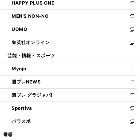
HAPPY PLUS ONE
く
で
ド
ィ
い
新
開
ウ
ン
ウ
し
MEN'S NON-NO
く
で
ド
ィ
い
新
開
ウ
ン
ウ
し
UOMO
く
で
ド
ィ
い
新
開
ウ
ン
ウ
し
集英社オンライン
く
で
ド
ィ
い
新
開
ウ
ン
ウ
し
芸能・情報・スポーツ
く
で
ド
ィ
い
開
ウ
ン
ウ
Myojo
く
で
ド
ィ
新
開
ウ
ン
し
週プレNEWS
く
で
ド
い
新
開
ウ
ウ
し
週プレ グラジャパ!
く
で
ィ
い
新
開
ン
ウ
し
Sportiva
く
ド
ィ
い
新
ウ
ン
ウ
し
パラスポ
で
ド
ィ
い
新
開
ウ
ン
ウ
し
書籍
く
で
ド
ィ
い