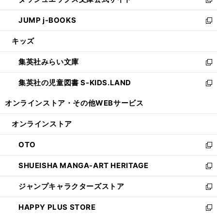
ド
ィ
い
新
ウ
ン
ウ
し
JUMP j-BOOKS
で
ド
ィ
い
新
開
ウ
ン
ウ
し
キッズ
く
で
ド
ィ
い
開
ウ
ン
ウ
集英社みらい文庫
く
で
ド
ィ
新
開
ウ
ン
し
集英社の児童図書 S-KIDS.LAND
く
で
ド
い
新
開
ウ
ウ
し
オンラインストア・
その他WEBサービス
く
で
ィ
い
開
ン
ウ
オンラインストア
く
ド
ィ
ウ
ン
OTO
で
ド
新
開
ウ
し
SHUEISHA MANGA-ART HERITAGE
く
で
い
新
開
ウ
し
ジャンプキャラクターズストア
く
ィ
い
新
ン
ウ
し
HAPPY PLUS STORE
ド
ィ
い
新