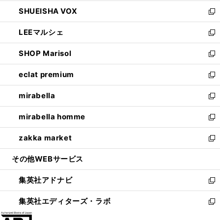
ウ
ン
ウ
し
SHUEISHA VOX
で
ド
ィ
い
新
開
ウ
ン
ウ
し
LEEマルシェ
く
で
ド
ィ
い
新
開
ウ
ン
ウ
し
SHOP Marisol
く
で
ド
ィ
い
新
開
ウ
ン
ウ
し
eclat premium
く
で
ド
ィ
い
新
開
ウ
ン
ウ
し
mirabella
く
で
ド
ィ
い
新
開
ウ
ン
ウ
し
mirabella homme
く
で
ド
ィ
い
新
開
ウ
ン
ウ
し
zakka market
く
で
ド
ィ
い
新
開
ウ
ン
ウ
し
その他WEBサービス
く
で
ド
ィ
い
開
ウ
ン
ウ
集英社アドナビ
く
で
ド
ィ
新
開
ウ
ン
し
集英社エディターズ・ラボ
く
で
ド
い
新
開
ウ
ウ
し