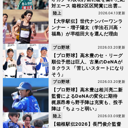
対エース 箱根2区区間賞に出雲駅
伝は初栄冠のゴールへ
陸上
2026.04.13更新
【大学駅伝】世代ナンバーワンラ
ンナー・増子陽太（学法石川高・
福島）が早稲田大を選んだ理由
プロ野球
2026.03.20更新
【プロ野球】高木豊のセ・リーグ
順位予想は巨人、古巣のDeNAが
Ｂクラス 「苦しいスタートになり
そう」
プロ野球
2026.03.20更新
【プロ野球】高木豊は相川亮二新
監督によるDeNAの変化に期待
梶原昂希ら野手陣は充実も、投手
陣は「ちょっと弱い」
陸上
2026.03.09更新
【箱根駅伝2026】長門俊介監督