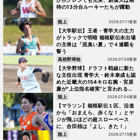
がホクレンでも充実、創価大は期
待の13分台ルーキーたちが躍動
陸上
2026.07.11更新
【大学駅伝】王者・青学大の主力
がトラックで明暗 箱根駅伝未出場
の主将は「泥臭い夏」で４連覇を
誓う
高校野球他
2026.07.06更新
【大学野球】ドラフト戦線に新た
な主役出現 青学大・鈴木泰成も認
めた近畿大の154キロ右腕・宮原
廉が"上位指名確実"と言われるワ
ケ
陸上
2026.07.04更新
【マラソン】箱根駅伝１区、沿道
から「おまえら、歩くな！」とヤ
ジが飛ぶほどの超スローペース
に、合田椋は「よし、きた！」
陸上
2026.07.15更新