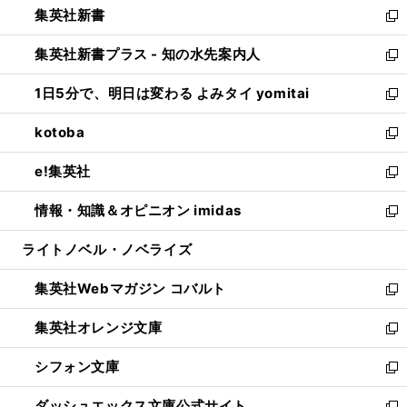
集英社新書
く
で
ィ
い
新
開
ン
ウ
し
集英社新書プラス - 知の水先案内人
く
ド
ィ
い
新
ウ
ン
ウ
し
1日5分で、明日は変わる よみタイ yomitai
で
ド
ィ
い
新
開
ウ
ン
ウ
し
kotoba
く
で
ド
ィ
い
新
開
ウ
ン
ウ
し
e!集英社
く
で
ド
ィ
い
新
開
ウ
ン
ウ
し
情報・知識＆オピニオン imidas
く
で
ド
ィ
い
新
開
ウ
ン
ウ
し
ライトノベル・ノベライズ
く
で
ド
ィ
い
開
ウ
ン
ウ
集英社Webマガジン コバルト
く
で
ド
ィ
新
開
ウ
ン
し
集英社オレンジ文庫
く
で
ド
い
新
開
ウ
ウ
し
シフォン文庫
く
で
ィ
い
新
開
ン
ウ
し
ダッシュエックス文庫公式サイト
く