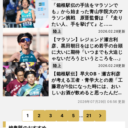
「箱根駅伝の手法をマラソンで
も」から始まった青山学院大のマ
ラソン挑戦 原晋監督は「『走り
たい人、手を挙げて』と...
（笑）」
陸上
2026.02.28更新
【マラソン】レジェンド瀬古利
彦、黒田朝日をはじめ若手の台頭
に大いに期待「いつまでも大迫じ
ゃないだろうというところを...」
陸上
2026.02.28更新
【箱根駅伝】早大OB・瀬古利彦
が考える王者・青学大との差「工
藤君が1位になった時には、おい
しいお酒が飲めると思ったんだけ
ど...（笑）」
2026年07月29日 06:56 更新
次
1
2
3
4
5
...
21
のページへ
編集部のおすすめ