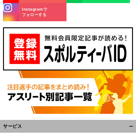
stagra
Instagramで
m
フォローする
サービス
開
く/