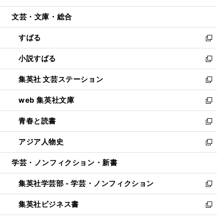
開
ウ
ン
ウ
文芸・文庫・総合
く
で
ド
ィ
開
ウ
ン
すばる
く
で
ド
新
開
ウ
し
小説すばる
く
で
い
新
開
ウ
し
集英社 文芸ステーション
く
ィ
い
新
ン
ウ
し
web 集英社文庫
ド
ィ
い
新
ウ
ン
ウ
し
青春と読書
で
ド
ィ
い
新
開
ウ
ン
ウ
し
アジア人物史
く
で
ド
ィ
い
新
開
ウ
ン
ウ
し
学芸・ノンフィクション・新書
く
で
ド
ィ
い
開
ウ
ン
ウ
集英社学芸部 - 学芸・ノンフィクション
く
で
ド
ィ
新
開
ウ
ン
し
集英社ビジネス書
く
で
ド
い
新
開
ウ
ウ
し