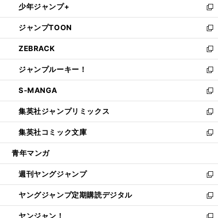
少年ジャンプ+
で
ド
ィ
い
新
開
ウ
ン
ウ
し
ジャンプTOON
く
で
ド
ィ
い
新
開
ウ
ン
ウ
し
ZEBRACK
く
で
ド
ィ
い
新
開
ウ
ン
ウ
し
ジャンプルーキー！
く
で
ド
ィ
い
新
開
ウ
ン
ウ
し
S-MANGA
く
で
ド
ィ
い
新
開
ウ
ン
ウ
し
集英社ジャンプリミックス
く
で
ド
ィ
い
新
開
ウ
ン
ウ
し
集英社コミック文庫
く
で
ド
ィ
い
新
開
ウ
ン
ウ
し
青年マンガ
く
で
ド
ィ
い
開
ウ
ン
ウ
週刊ヤングジャンプ
く
で
ド
ィ
新
開
ウ
ン
し
ヤングジャンプ定期購読デジタル
く
で
ド
い
新
開
ウ
ウ
し
ヤンジャン！
く
で
ィ
い