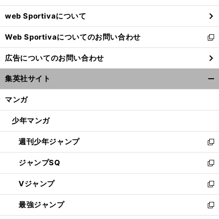
ウ
web Sportivaについて
で
開
Web Sportivaについてのお問い合わせ
く
新
し
広告についてのお問い合わせ
い
ウ
集英社サイト
ィ
開
ン
く/
マンガ
ド
閉
ウ
じ
少年マンガ
で
る
開
週刊少年ジャンプ
く
新
し
ジャンプSQ
い
新
ウ
し
Vジャンプ
ィ
い
新
ン
ウ
し
最強ジャンプ
ド
ィ
い
新
ウ
ン
ウ
し