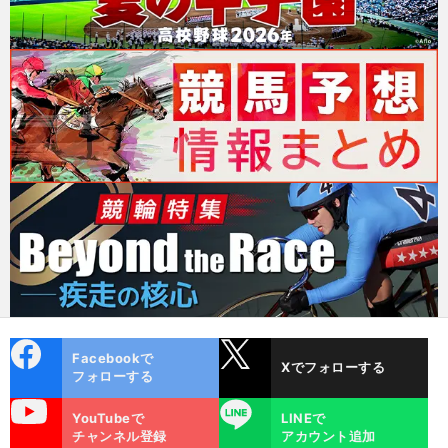
cebo
X
Facebookで
Xでフォローする
ok
フォローする
uTube
LINE
YouTubeで
LINEで
チャンネル登録
アカウント追加