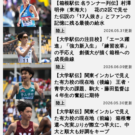
【箱根駅伝 名ランナー列伝】村澤
明伸（東海大） 花の2区で見せ
た伝説の「17人抜き」とファンの
記憶に残る最後の給水
陸上
2026.05.31更新
【大学駅伝の注目校】「エース躍
進」「強力新入生」「練習改革」
の手応え 創価大が描く箱根への
成長曲線
陸上
2026.06.09更新
【大学駅伝】関東インカレで見え
た有力校の現在地（後編） 王者・
青学大の課題、駒大・藤田監督は
４年生の奮起に期待
陸上
2026.05.30更新
【大学駅伝】関東インカレで見え
た有力校の現在地（前編） 箱根奪
還へ充実ぶりが際立つ早大に、中
大と順大も好調をキープ