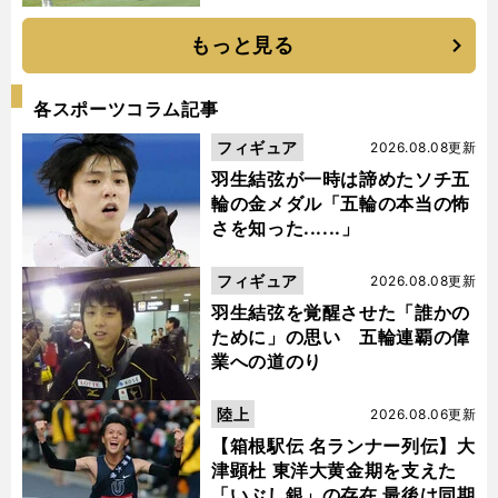
もっと見る
各スポーツコラム記事
フィギュア
2026.08.08更新
羽生結弦が一時は諦めたソチ五
輪の金メダル「五輪の本当の怖
さを知った......」
フィギュア
2026.08.08更新
羽生結弦を覚醒させた「誰かの
ために」の思い 五輪連覇の偉
業への道のり
陸上
2026.08.06更新
【箱根駅伝 名ランナー列伝】大
津顕杜 東洋大黄金期を支えた
「いぶし銀」の存在 最後は同期