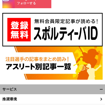
m
フォローする
サービス
開
く/
推奨環境
閉