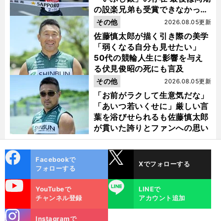
の設楽兄弟も受賞できなかった
金栗杯に輝く
その他
2026.08.05更新
佐藤慎太郎が描く引き際の美学
「弱くなる自分も見せたい」
・
前
50代の競輪人生に影響を与え
へ
る伏見俊昭の死にも言及
その他
2026.08.05更新
「お前がラクして生意気だな」
「あいつ若いくせに」厳しい言
葉を浴びせられるも佐藤慎太郎
が貫いた誇りとファンへの思い
cebo
X
Facebookで
Xでフォローする
ok
フォローする
uTube
LINE
YouTubeで
LINEで
チャンネル登録
アカウント追加
stagra
Instagramで