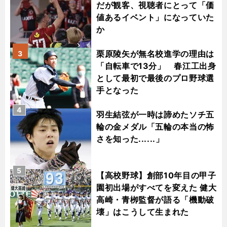
だが観客、視聴者にとって「価
値あるイベント」になっていた
か
栗原陵矢が無名校進学の理由は
3
「自転車で13分」 春江工出身
として最初で最後のプロ野球選
手となった
4
羽生結弦が一時は諦めたソチ五
輪の金メダル「五輪の本当の怖
さを知った......」
5
【高校野球】創部10年目の甲子
園初出場がすべてを変えた 健大
高崎・青栁監督が語る「機動破
壊」はこうして生まれた