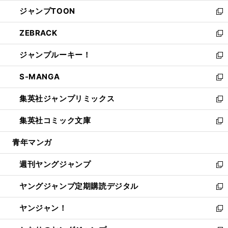
開
ウ
ン
ウ
し
ジャンプTOON
く
で
ド
ィ
い
新
開
ウ
ン
ウ
し
ZEBRACK
く
で
ド
ィ
い
新
開
ウ
ン
ウ
し
ジャンプルーキー！
く
で
ド
ィ
い
新
開
ウ
ン
ウ
し
S-MANGA
く
で
ド
ィ
い
新
開
ウ
ン
ウ
し
集英社ジャンプリミックス
く
で
ド
ィ
い
新
開
ウ
ン
ウ
し
集英社コミック文庫
く
で
ド
ィ
い
新
開
ウ
ン
ウ
し
青年マンガ
く
で
ド
ィ
い
開
ウ
ン
ウ
週刊ヤングジャンプ
く
で
ド
ィ
新
開
ウ
ン
し
ヤングジャンプ定期購読デジタル
く
で
ド
い
新
開
ウ
ウ
し
ヤンジャン！
く
で
ィ
い
新
開
ン
ウ
し