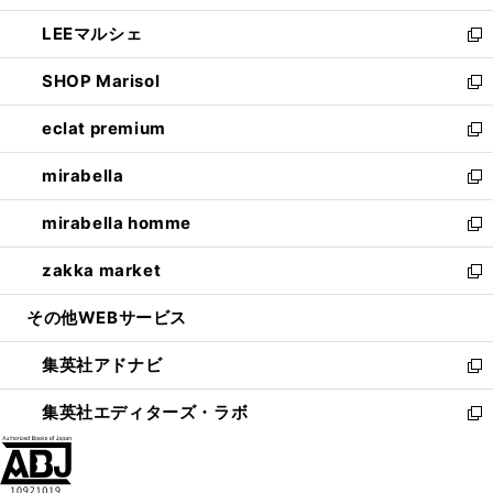
開
ウ
ン
ウ
し
LEEマルシェ
く
で
ド
ィ
い
新
開
ウ
ン
ウ
し
SHOP Marisol
く
で
ド
ィ
い
新
開
ウ
ン
ウ
し
eclat premium
く
で
ド
ィ
い
新
開
ウ
ン
ウ
し
mirabella
く
で
ド
ィ
い
新
開
ウ
ン
ウ
し
mirabella homme
く
で
ド
ィ
い
新
開
ウ
ン
ウ
し
zakka market
く
で
ド
ィ
い
新
開
ウ
ン
ウ
し
その他WEBサービス
く
で
ド
ィ
い
開
ウ
ン
ウ
集英社アドナビ
く
で
ド
ィ
新
開
ウ
ン
し
集英社エディターズ・ラボ
く
で
ド
い
新
開
ウ
ウ
し
く
で
ィ
い
開
ン
ウ