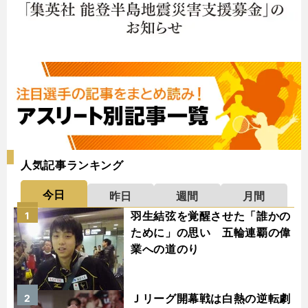
人気記事ランキング
今日
昨日
週間
月間
羽生結弦を覚醒させた「誰かの
1
ために」の思い 五輪連覇の偉
業への道のり
Ｊリーグ開幕戦は白熱の逆転劇
2