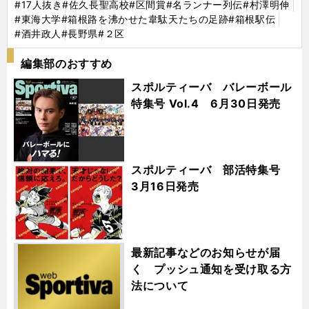
#17人抜き
#佐久長聖高校
#区間賞
#名ランナー列伝
#村澤明伸
#東海大学
#箱根路を沸かせた韋駄天たちの足跡
#箱根駅伝
#酒井政人
#長野県
#２区
編集部のおすすめ
スポルティーバ バレーボール
特集号 Vol.4 6月30日発売
スポルティーバ 部活特集号
3月16日発売
最新記事などのお知らせが届
く プッシュ通知を受け取る方
法について