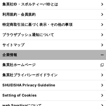
じ
集英社ID・スポルティーバIDとは
る
利用規約・会員規約
特定商取引法に基づく表示・その他の事項
ブラウザプッシュ通知について
サイトマップ
企業情報
開
く/
集英社ホームページ
新
閉
し
じ
集英社プライバシーガイドライン
い
る
ウ
SHUEISHA Privacy Guideline
ィ
ン
Setting of Cookies
ド
ウ
web Sportivaについて
で