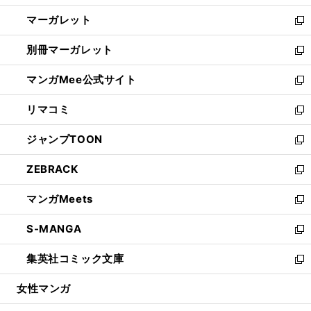
開
ウ
ン
し
マーガレット
く
で
ド
い
新
開
ウ
ウ
し
別冊マーガレット
く
で
ィ
い
新
開
ン
ウ
し
マンガMee公式サイト
く
ド
ィ
い
新
ウ
ン
ウ
し
リマコミ
で
ド
ィ
い
新
開
ウ
ン
ウ
し
ジャンプTOON
く
で
ド
ィ
い
新
開
ウ
ン
ウ
し
ZEBRACK
く
で
ド
ィ
い
新
開
ウ
ン
ウ
し
マンガMeets
く
で
ド
ィ
い
新
開
ウ
ン
ウ
し
S-MANGA
く
で
ド
ィ
い
新
開
ウ
ン
ウ
し
集英社コミック文庫
く
で
ド
ィ
い
新
開
ウ
ン
ウ
し
女性マンガ
く
で
ド
ィ
い
開
ウ
ン
ウ