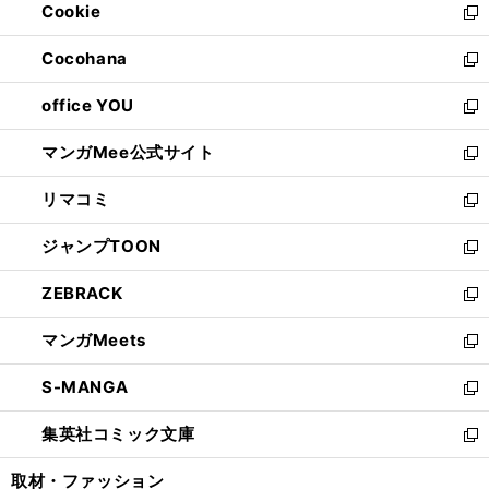
Cookie
く
で
ド
ィ
新
開
ウ
ン
し
Cocohana
く
で
ド
い
新
開
ウ
ウ
し
office YOU
く
で
ィ
い
新
開
ン
ウ
し
マンガMee公式サイト
く
ド
ィ
い
新
ウ
ン
ウ
し
リマコミ
で
ド
ィ
い
新
開
ウ
ン
ウ
し
ジャンプTOON
く
で
ド
ィ
い
新
開
ウ
ン
ウ
し
ZEBRACK
く
で
ド
ィ
い
新
開
ウ
ン
ウ
し
マンガMeets
く
で
ド
ィ
い
新
開
ウ
ン
ウ
し
S-MANGA
く
で
ド
ィ
い
新
開
ウ
ン
ウ
し
集英社コミック文庫
く
で
ド
ィ
い
新
開
ウ
ン
ウ
し
取材・ファッション
く
で
ド
ィ
い