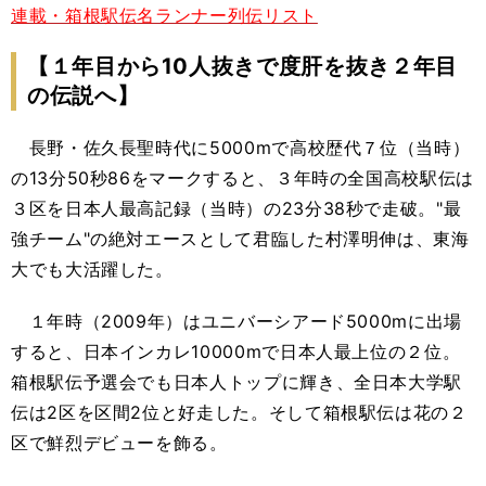
連載・箱根駅伝名ランナー列伝リスト
【１年目から10人抜きで度肝を抜き２年目
の伝説へ】
長野・佐久長聖時代に5000mで高校歴代７位（当時）
の13分50秒86をマークすると、３年時の全国高校駅伝は
３区を日本人最高記録（当時）の23分38秒で走破。"最
強チーム"の絶対エースとして君臨した村澤明伸は、東海
大でも大活躍した。
１年時（2009年）はユニバーシアード5000mに出場
すると、日本インカレ10000mで日本人最上位の２位。
箱根駅伝予選会でも日本人トップに輝き、全日本大学駅
伝は2区を区間2位と好走した。そして箱根駅伝は花の２
区で鮮烈デビューを飾る。