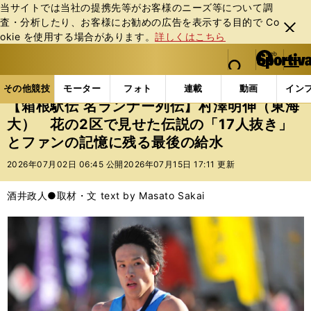
当サイトでは当社の提携先等がお客様のニーズ等について調
査・分析したり、お客様にお勧めの広告を表⽰する⽬的で Co
閉じ
okie を使⽤する場合があります。
詳しくはこちら
る
マイペ
web Sportiva (webスポルティーバ)
検索
メニュ
we
ー
その他競技の記事一覧
陸上
【箱根駅伝 名ランナー
b
ジ
その他競技
モーター
フォト
連載
動画
イン
ス
【箱根駅伝 名ランナー列伝】村澤明伸（東海
ポ
大） 花の2区で見せた伝説の「17人抜き」
ル
とファンの記憶に残る最後の給水
テ
ィ
2026年07月02日 06:45 公開
2026年07月15日 17:11 更新
ー
バ
酒井政人●取材・文 text by Masato Sakai