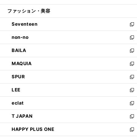
開
ウ
ン
ウ
ファッション・美容
く
で
ド
ィ
開
ウ
ン
Seventeen
く
で
ド
新
開
ウ
し
non-no
く
で
い
新
開
ウ
し
BAILA
く
ィ
い
新
ン
ウ
し
MAQUIA
ド
ィ
い
新
ウ
ン
ウ
し
SPUR
で
ド
ィ
い
新
開
ウ
ン
ウ
し
LEE
く
で
ド
ィ
い
新
開
ウ
ン
ウ
し
eclat
く
で
ド
ィ
い
新
開
ウ
ン
ウ
し
T JAPAN
く
で
ド
ィ
い
新
開
ウ
ン
ウ
し
HAPPY PLUS ONE
く
で
ド
ィ
い
新
開
ウ
ン
ウ