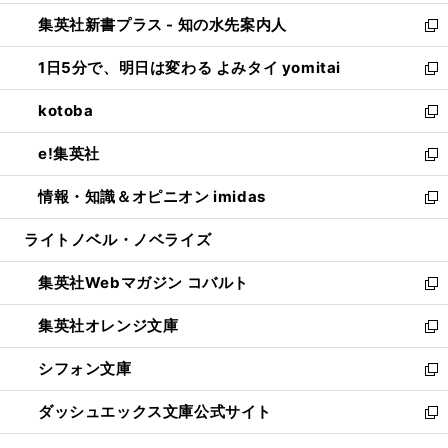
開
ン
ウ
し
集英社新書プラス - 知の水先案内人
く
ド
ィ
い
新
ウ
ン
ウ
し
1日5分で、明日は変わる よみタイ yomitai
で
ド
ィ
い
新
開
ウ
ン
ウ
し
kotoba
く
で
ド
ィ
い
新
開
ウ
ン
ウ
し
e!集英社
く
で
ド
ィ
い
新
開
ウ
ン
ウ
し
情報・知識＆オピニオン imidas
く
で
ド
ィ
い
新
開
ウ
ン
ウ
し
ライトノベル・ノベライズ
く
で
ド
ィ
い
開
ウ
ン
ウ
集英社Webマガジン コバルト
く
で
ド
ィ
新
開
ウ
ン
し
集英社オレンジ文庫
く
で
ド
い
新
開
ウ
ウ
し
シフォン文庫
く
で
ィ
い
新
開
ン
ウ
し
ダッシュエックス文庫公式サイト
く
ド
ィ
い
新
ウ
ン
ウ
し