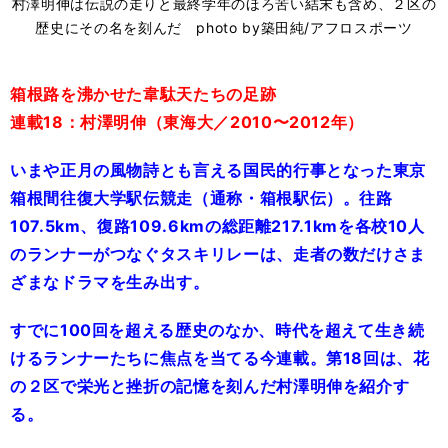
村澤明伸は伝説の走りと最終学年のほろ苦い結末も含め、２区の
歴史にその名を刻んだ photo by築田純/アフロスポーツ
箱根路を沸かせた韋駄天たちの足跡
連載18：村澤明伸（東海大／2010〜2012年）
いまや正月の風物詩とも言える国民的行事となった東京
箱根間往復大学駅伝競走（通称・箱根駅伝）。往路
107.5km、復路109.6kmの総距離217.1kmを各校10人
のランナーがつなぐタスキリレーは、走者の数だけさま
ざまなドラマを生み出す。
すでに100回を超える歴史のなか、時代を超えて生き続
けるランナーたちに焦点を当てる今連載。第18回は、花
の２区で栄光と挫折の記憶を刻んだ村澤明伸を紹介す
る。