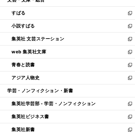
で
ド
ィ
開
ウ
ン
すばる
く
で
ド
新
開
ウ
し
小説すばる
く
で
い
新
開
ウ
し
集英社 文芸ステーション
く
ィ
い
新
ン
ウ
し
web 集英社文庫
ド
ィ
い
新
ウ
ン
ウ
し
青春と読書
で
ド
ィ
い
新
開
ウ
ン
ウ
し
アジア人物史
く
で
ド
ィ
い
新
開
ウ
ン
ウ
し
学芸・ノンフィクション・新書
く
で
ド
ィ
い
開
ウ
ン
ウ
集英社学芸部 - 学芸・ノンフィクション
く
で
ド
ィ
新
開
ウ
ン
し
集英社ビジネス書
く
で
ド
い
新
開
ウ
ウ
し
集英社新書
く
で
ィ
い
新