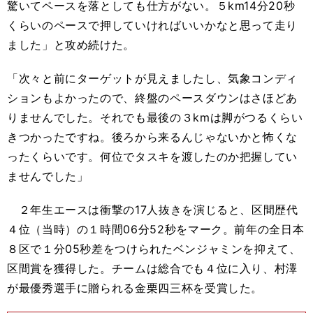
驚いてペースを落としても仕方がない。５km14分20秒
くらいのペースで押していければいいかなと思って走り
ました」と攻め続けた。
「次々と前にターゲットが見えましたし、気象コンディ
ションもよかったので、終盤のペースダウンはさほどあ
りませんでした。それでも最後の３kmは脚がつるくらい
きつかったですね。後ろから来るんじゃないかと怖くな
ったくらいです。何位でタスキを渡したのか把握してい
ませんでした」
２年生エースは衝撃の17人抜きを演じると、区間歴代
４位（当時）の１時間06分52秒をマーク。前年の全日本
８区で１分05秒差をつけられたベンジャミンを抑えて、
区間賞を獲得した。チームは総合でも４位に入り、村澤
が最優秀選手に贈られる金栗四三杯を受賞した。