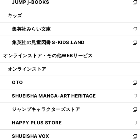
JUMP j-BOOKS
で
ド
ィ
い
新
開
ウ
ン
ウ
し
キッズ
く
で
ド
ィ
い
開
ウ
ン
ウ
集英社みらい文庫
く
で
ド
ィ
新
開
ウ
ン
し
集英社の児童図書 S-KIDS.LAND
く
で
ド
い
新
開
ウ
ウ
し
オンラインストア・
その他WEBサービス
く
で
ィ
い
開
ン
ウ
オンラインストア
く
ド
ィ
ウ
ン
OTO
で
ド
新
開
ウ
し
SHUEISHA MANGA-ART HERITAGE
く
で
い
新
開
ウ
し
ジャンプキャラクターズストア
く
ィ
い
新
ン
ウ
し
HAPPY PLUS STORE
ド
ィ
い
新
ウ
ン
ウ
し
SHUEISHA VOX
で
ド
ィ
い
新