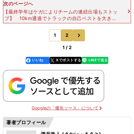
次のページへ
【最終学年はケガによりチームの連続出場もストッ
プ】 10km通過でトラックの自己ベストを大きく
上回ったことが自信になり、村澤はトラックでも強
さを発揮していく。翌年度は両角速氏が駅伝監督に
次
1
2
のページへ
就任。佐久長
1 / 2
いいね
Xでポストする
LINEで送る
line
faceboo
x
k
Googleの「優先ソース」について
著者プロフィール
酒井政人 (さかい・まさと)