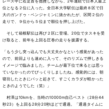
レース中に右足首を捻挫しながら、2年連続で日本人最上
位となる２位に入った。全日本大学駅伝は最終８区で日
大のガンドゥ・ベンジャミンに抜かれたが、区間２位の
走りで、９位から５位まで順位を押し上げた。
そして箱根駅伝は再び２区に登場。20位でタスキを受
け取ると、前年を上回る圧巻の走りを披露する。
「もう少し突っ込んでも大丈夫かなという感覚があった
ので、前回よりも速めに入って、そのリズムで押しきる
イメージで臨みました。チームが最下位で来るとは思っ
ていなかったのでびっくりしましたね。感覚的には、朝
寝坊したときにパッと起きて、すごくカラダが軽かった
ときのようでした（笑）」
村澤は10kmを、当時の10000m自己ベスト（28分44
秒23）を上回る28分20秒ほどで通過。「通過タイムに