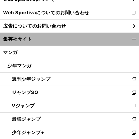
開
Web Sportivaについてのお問い合わせ
く
新
し
広告についてのお問い合わせ
い
ウ
集英社サイト
ィ
開
ン
く/
マンガ
ド
閉
ウ
じ
少年マンガ
で
る
開
週刊少年ジャンプ
く
新
し
ジャンプSQ
い
新
ウ
し
Vジャンプ
ィ
い
新
ン
ウ
し
最強ジャンプ
ド
ィ
い
新
ウ
ン
ウ
し
少年ジャンプ+
で
ド
ィ
い
新