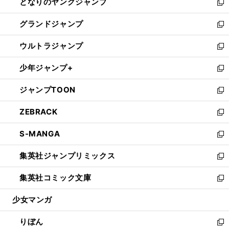
となりのヤングジャンプ
く
ド
ィ
い
新
ウ
ン
ウ
し
グランドジャンプ
で
ド
ィ
い
新
開
ウ
ン
ウ
し
ウルトラジャンプ
く
で
ド
ィ
い
新
開
ウ
ン
ウ
し
少年ジャンプ+
く
で
ド
ィ
い
新
開
ウ
ン
ウ
し
ジャンプTOON
く
で
ド
ィ
い
新
開
ウ
ン
ウ
し
ZEBRACK
く
で
ド
ィ
い
新
開
ウ
ン
ウ
し
S-MANGA
く
で
ド
ィ
い
新
開
ウ
ン
ウ
し
集英社ジャンプリミックス
く
で
ド
ィ
い
新
開
ウ
ン
ウ
し
集英社コミック文庫
く
で
ド
ィ
い
新
開
ウ
ン
ウ
し
少女マンガ
く
で
ド
ィ
い
開
ウ
ン
ウ
りぼん
く
で
ド
ィ
新