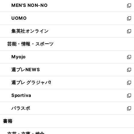
し
MEN'S NON-NO
く
で
ド
ィ
い
新
開
ウ
ン
ウ
し
UOMO
く
で
ド
ィ
い
新
開
ウ
ン
ウ
し
集英社オンライン
く
で
ド
ィ
い
新
開
ウ
ン
ウ
し
芸能・情報・スポーツ
く
で
ド
ィ
い
開
ウ
ン
ウ
Myojo
く
で
ド
ィ
新
開
ウ
ン
し
週プレNEWS
く
で
ド
い
新
開
ウ
ウ
し
週プレ グラジャパ!
く
で
ィ
い
新
開
ン
ウ
し
Sportiva
く
ド
ィ
い
新
ウ
ン
ウ
し
パラスポ
で
ド
ィ
い
新
開
ウ
ン
ウ
し
書籍
く
で
ド
ィ
い
開
ウ
ン
ウ
文芸・文庫・総合
く