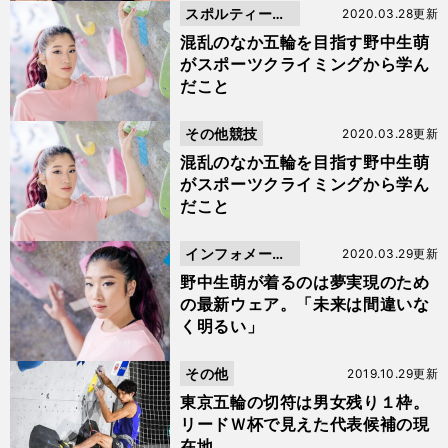
スポルティーバ
2020.03.28更新
動画
混乱のなか五輪を目指す野中生萌
がスポーツクライミングから学ん
だこと
その他競技
2020.03.28更新
混乱のなか五輪を目指す野中生萌
がスポーツクライミングから学ん
だこと
インフォメーシ
2020.03.29更新
ョン
野中生萌が着るのは夢実現のため
の最新ウェア。「未来は間違いな
く明るい」
その他
2019.10.29更新
東京五輪の切符は男女残り１枠。
リードＷ杯で見えた代表候補の現
在地