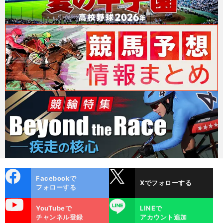
cebo
X
Facebookで
Xでフォローする
ok
フォローする
uTube
LINE
YouTubeで
LINEで
チャンネル登録
アカウント追加