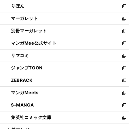
ウ
ン
ウ
りぼん
く
で
ド
ィ
新
開
ウ
ン
し
マーガレット
く
で
ド
い
新
開
ウ
ウ
し
別冊マーガレット
く
で
ィ
い
新
開
ン
ウ
し
マンガMee公式サイト
く
ド
ィ
い
新
ウ
ン
ウ
し
リマコミ
で
ド
ィ
い
新
開
ウ
ン
ウ
し
ジャンプTOON
く
で
ド
ィ
い
新
開
ウ
ン
ウ
し
ZEBRACK
く
で
ド
ィ
い
新
開
ウ
ン
ウ
し
マンガMeets
く
で
ド
ィ
い
新
開
ウ
ン
ウ
し
S-MANGA
く
で
ド
ィ
い
新
開
ウ
ン
ウ
し
集英社コミック文庫
く
で
ド
ィ
い
新
開
ウ
ン
ウ
し