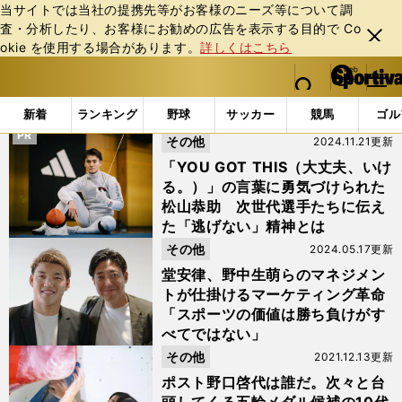
当サイトでは当社の提携先等がお客様のニーズ等について調
査・分析したり、お客様にお勧めの広告を表⽰する⽬的で Co
閉じ
okie を使⽤する場合があります。
詳しくはこちら
る
マイペ
web Sportiva (webスポルティーバ)
検索
メニュ
we
ー
「野中生萌」の検索結果
b
ジ
新着
ランキング
野球
サッカー
競馬
ゴル
ス
PR
その他
2024.11.21更新
ポ
ル
「YOU GOT THIS（大丈夫、いけ
テ
る。）」の言葉に勇気づけられた
ィ
松山恭助 次世代選手たちに伝え
ー
た「逃げない」精神とは
バ
その他
2024.05.17更新
堂安律、野中生萌らのマネジメン
トが仕掛けるマーケティング革命
「スポーツの価値は勝ち負けがす
べてではない」
その他
2021.12.13更新
ポスト野口啓代は誰だ。次々と台