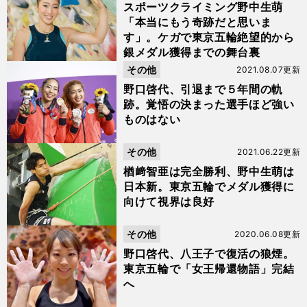
スポーツクライミング野中生萌
「本当にもう奇跡だと思いま
す」。ケガで東京五輪絶望的から
銀メダル獲得までの舞台裏
その他
2021.08.07更新
野口啓代、引退まで５年間の軌
跡。覚悟の決まった選手ほど強い
ものはない
その他
2021.06.22更新
楢﨑智亜は完全勝利、野中生萌は
日本新。東京五輪でメダル獲得に
向けて視界は良好
その他
2020.06.08更新
野口啓代、八王子で復活の狼煙。
東京五輪で「女王帰還物語」完結
へ