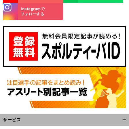
stagra
Instagramで
m
フォローする
サービス
開
く/