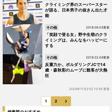
クライミング界のスーパースター
が語る、日本男子の抜きん出た才
能
その他
2018.06.05更新
「笑顔で登る女」野中生萌のクラ
イミングは、みんなをハッピーに
する
その他
2018.02.06更新
反重力か。ボルダリングJCで14
歳・森秋彩のムーブに観客が大熱
狂
2024年11月21日 10:59 更新
次
1
2
のページへ
編集部のおすすめ