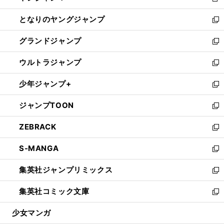
新
開
ン
ウ
し
となりのヤングジャンプ
く
ド
ィ
い
新
ウ
ン
ウ
し
グランドジャンプ
で
ド
ィ
い
新
開
ウ
ン
ウ
し
ウルトラジャンプ
く
で
ド
ィ
い
新
開
ウ
ン
ウ
し
少年ジャンプ+
く
で
ド
ィ
い
新
開
ウ
ン
ウ
し
ジャンプTOON
く
で
ド
ィ
い
新
開
ウ
ン
ウ
し
ZEBRACK
く
で
ド
ィ
い
新
開
ウ
ン
ウ
し
S-MANGA
く
で
ド
ィ
い
新
開
ウ
ン
ウ
し
集英社ジャンプリミックス
く
で
ド
ィ
い
新
開
ウ
ン
ウ
し
集英社コミック文庫
く
で
ド
ィ
い
新
開
ウ
ン
ウ
し
少女マンガ
く
で
ド
ィ
い
開