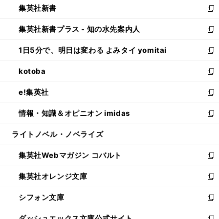
集英社新書
く
で
ィ
い
新
開
ン
ウ
し
集英社新書プラス - 知の水先案内人
く
ド
ィ
い
新
ウ
ン
ウ
し
1日5分で、明日は変わる よみタイ yomitai
で
ド
ィ
い
新
開
ウ
ン
ウ
し
kotoba
く
で
ド
ィ
い
新
開
ウ
ン
ウ
し
e!集英社
く
で
ド
ィ
い
新
開
ウ
ン
ウ
し
情報・知識＆オピニオン imidas
く
で
ド
ィ
い
新
開
ウ
ン
ウ
し
ライトノベル・ノベライズ
く
で
ド
ィ
い
開
ウ
ン
ウ
集英社Webマガジン コバルト
く
で
ド
ィ
新
開
ウ
ン
し
集英社オレンジ文庫
く
で
ド
い
新
開
ウ
ウ
し
シフォン文庫
く
で
ィ
い
新
開
ン
ウ
し
ダッシュエックス文庫公式サイト
く