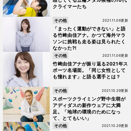
頭してくる五輪メダル候補の10代
クライマーたち
その他
2021.11.06更新
「まったく運動ができない」と語
る竹﨑由佳アナ。かつて海外マラ
ソンに挑戦も走る姿は見られたく
なかった?!
その他
2021.11.06更新
竹﨑由佳アナが振り返る2021年ス
ポーツ名場面。「同じ女性として
も憧れます」と語る選手とは？
その他
2021.10.29更新
スポーツクライミング野中生萌が
アディダスの新作ウェアに大満
足。「地球の環境のためになっ
て、とてもいい」
その他
2021.10.29更新