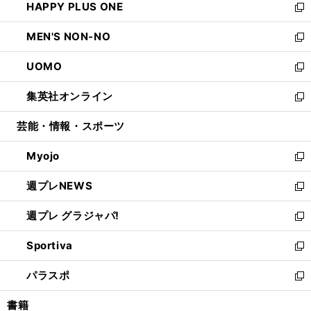
HAPPY PLUS ONE
く
で
ド
ィ
い
新
開
ウ
ン
ウ
し
MEN'S NON-NO
く
で
ド
ィ
い
新
開
ウ
ン
ウ
し
UOMO
く
で
ド
ィ
い
新
開
ウ
ン
ウ
し
集英社オンライン
く
で
ド
ィ
い
新
開
ウ
ン
ウ
し
芸能・情報・スポーツ
く
で
ド
ィ
い
開
ウ
ン
ウ
Myojo
く
で
ド
ィ
新
開
ウ
ン
し
週プレNEWS
く
で
ド
い
新
開
ウ
ウ
し
週プレ グラジャパ!
く
で
ィ
い
新
開
ン
ウ
し
Sportiva
く
ド
ィ
い
新
ウ
ン
ウ
し
パラスポ
で
ド
ィ
い
新
開
ウ
ン
ウ
し
書籍
く
で
ド
ィ
い