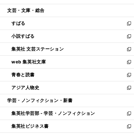
開
ウ
ン
ウ
文芸・文庫・総合
く
で
ド
ィ
開
ウ
ン
すばる
く
で
ド
新
開
ウ
し
小説すばる
く
で
い
新
開
ウ
し
集英社 文芸ステーション
く
ィ
い
新
ン
ウ
し
web 集英社文庫
ド
ィ
い
新
ウ
ン
ウ
し
青春と読書
で
ド
ィ
い
新
開
ウ
ン
ウ
し
アジア人物史
く
で
ド
ィ
い
新
開
ウ
ン
ウ
し
学芸・ノンフィクション・新書
く
で
ド
ィ
い
開
ウ
ン
ウ
集英社学芸部 - 学芸・ノンフィクション
く
で
ド
ィ
新
開
ウ
ン
し
集英社ビジネス書
く
で
ド
い
新
開
ウ
ウ
し