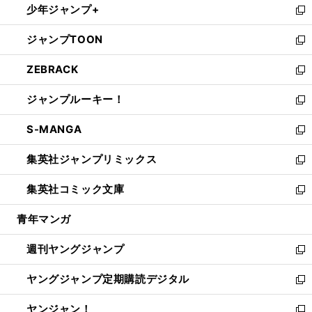
少年ジャンプ+
で
ド
ィ
い
新
開
ウ
ン
ウ
し
ジャンプTOON
く
で
ド
ィ
い
新
開
ウ
ン
ウ
し
ZEBRACK
く
で
ド
ィ
い
新
開
ウ
ン
ウ
し
ジャンプルーキー！
く
で
ド
ィ
い
新
開
ウ
ン
ウ
し
S-MANGA
く
で
ド
ィ
い
新
開
ウ
ン
ウ
し
集英社ジャンプリミックス
く
で
ド
ィ
い
新
開
ウ
ン
ウ
し
集英社コミック文庫
く
で
ド
ィ
い
新
開
ウ
ン
ウ
し
青年マンガ
く
で
ド
ィ
い
開
ウ
ン
ウ
週刊ヤングジャンプ
く
で
ド
ィ
新
開
ウ
ン
し
ヤングジャンプ定期購読デジタル
く
で
ド
い
新
開
ウ
ウ
し
ヤンジャン！
く
で
ィ
い