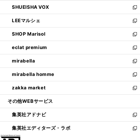
ウ
ン
ウ
し
SHUEISHA VOX
で
ド
ィ
い
新
開
ウ
ン
ウ
し
LEEマルシェ
く
で
ド
ィ
い
新
開
ウ
ン
ウ
し
SHOP Marisol
く
で
ド
ィ
い
新
開
ウ
ン
ウ
し
eclat premium
く
で
ド
ィ
い
新
開
ウ
ン
ウ
し
mirabella
く
で
ド
ィ
い
新
開
ウ
ン
ウ
し
mirabella homme
く
で
ド
ィ
い
新
開
ウ
ン
ウ
し
zakka market
く
で
ド
ィ
い
新
開
ウ
ン
ウ
し
その他WEBサービス
く
で
ド
ィ
い
開
ウ
ン
ウ
集英社アドナビ
く
で
ド
ィ
新
開
ウ
ン
し
集英社エディターズ・ラボ
く
で
ド
い
新
開
ウ
ウ
し