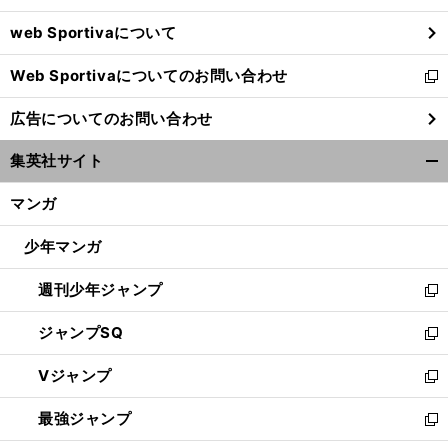
ウ
web Sportivaについて
で
開
Web Sportivaについてのお問い合わせ
く
新
し
広告についてのお問い合わせ
い
ウ
集英社サイト
ィ
開
ン
く/
マンガ
ド
閉
ウ
じ
少年マンガ
で
る
開
週刊少年ジャンプ
く
新
し
ジャンプSQ
い
新
ウ
し
Vジャンプ
ィ
い
新
ン
ウ
し
最強ジャンプ
ド
ィ
い
新
ウ
ン
ウ
し