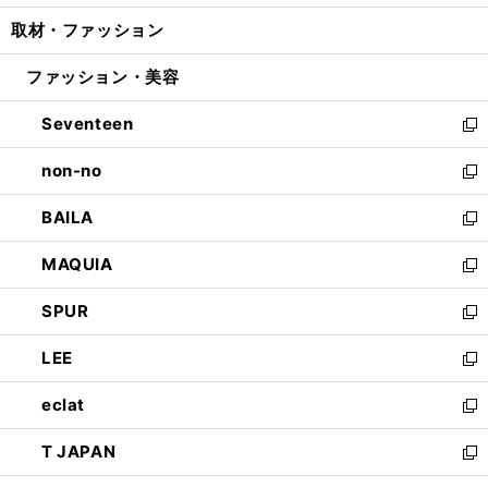
開
ウ
ン
ウ
し
取材・ファッション
く
で
ド
ィ
い
開
ウ
ン
ウ
ファッション・美容
く
で
ド
ィ
開
ウ
ン
Seventeen
く
で
ド
新
開
ウ
し
non-no
く
で
い
新
開
ウ
し
BAILA
く
ィ
い
新
ン
ウ
し
MAQUIA
ド
ィ
い
新
ウ
ン
ウ
し
SPUR
で
ド
ィ
い
新
開
ウ
ン
ウ
し
LEE
く
で
ド
ィ
い
新
開
ウ
ン
ウ
し
eclat
く
で
ド
ィ
い
新
開
ウ
ン
ウ
し
T JAPAN
く
で
ド
ィ
い
新
開
ウ
ン
ウ
し