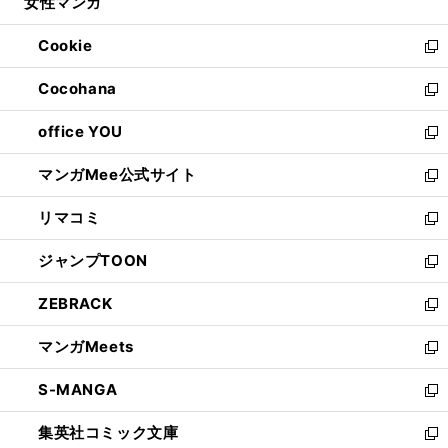
女性マンガ
く
で
ド
ィ
い
開
ウ
ン
ウ
Cookie
く
で
ド
ィ
新
開
ウ
ン
し
Cocohana
く
で
ド
い
新
開
ウ
ウ
し
office YOU
く
で
ィ
い
新
開
ン
ウ
し
マンガMee公式サイト
く
ド
ィ
い
新
ウ
ン
ウ
し
リマコミ
で
ド
ィ
い
新
開
ウ
ン
ウ
し
ジャンプTOON
く
で
ド
ィ
い
新
開
ウ
ン
ウ
し
ZEBRACK
く
で
ド
ィ
い
新
開
ウ
ン
ウ
し
マンガMeets
く
で
ド
ィ
い
新
開
ウ
ン
ウ
し
S-MANGA
く
で
ド
ィ
い
新
開
ウ
ン
ウ
し
集英社コミック文庫
く
で
ド
ィ
い
新