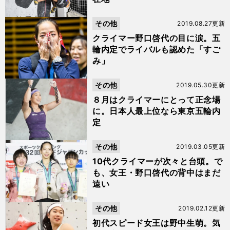
その他
2019.08.27更新
クライマー野口啓代の目に涙。五
輪内定でライバルも認めた「すご
み」
その他
2019.05.30更新
８月はクライマーにとって正念場
に。日本人最上位なら東京五輪内
定
その他
2019.03.05更新
10代クライマーが次々と台頭。で
も、女王・野口啓代の背中はまだ
遠い
その他
2019.02.12更新
初代スピード女王は野中生萌。気