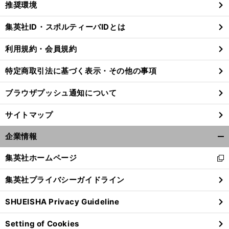
推奨環境
閉
じ
集英社ID・スポルティーバIDとは
る
利用規約・会員規約
特定商取引法に基づく表示・その他の事項
ブラウザプッシュ通知について
サイトマップ
企業情報
開
く/
集英社ホームページ
新
閉
し
じ
集英社プライバシーガイドライン
い
る
ウ
SHUEISHA Privacy Guideline
ィ
ン
Setting of Cookies
ド